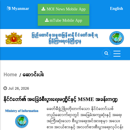
Skip
Myanmar
English
to
MOI News Mobile App
main
mTube Mobile App
content
Home
ဆောင်းပါး
/
Breadcrumb
Jul 26, 2026
နိုင်ငံတော်၏ အခြေခံစီးပွားရေးမဏ္ဍိုင်နှင့် MSME အခန်းကဏ္ဍ
ခေတ်မီဖွံ့ဖြိုးတိုးတက်သော နိုင်ငံတော်သစ်
တည်ဆောက်ရာတွင် အခြေခံအကျဆုံးနှင့် အရေး
အကြီးဆုံးသော စီးပွားရေးအင်အားစုမှာ အသေး
စား၊ အငယ်စားနှင့် အလတ်စားစီးပွားရေးလုပ်ငန်း