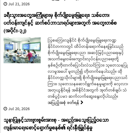
Jul 21, 2026
ခရီးသွားအတွေ့အကြုံများမှ စိုက်ပျိုးမွေးမြူရေး၊ သစ်တော၊
ပတ်ဝန်းကျင်နှင့် ဆက်စပ်ဘာသာရပ်များအတွက် အတွေးတစ်စ
(အပိုင်း-၃၂)
ဩစတြေးလျနိုင်ငံ စိုက်ပျိုးမွေးမြူရေးကဏ္ဍ
နိုင်ငံတကာတွင် ထိပ်တန်းရောက်နေရခြင်းသည်
စိုက်ပျိုးမွေးမြူရေးပညာ အဆင့်မြင့်ပညာရေးနှင့်
အသက်မွေးဝမ်းကျောင်းလုပ်ငန်းပညာရေးတို့
နှစ်စဉ်တိုးတက်ပြောင်းလဲသင်ကြား၊ သုတေသနပြု
လာမှုအပေါ် မူတည်၍ တိုးတက်နေပါသည်။ ထို
နိုင်ငံတက္ကသိုလ်များရှိ စိုက်ပျိုးမွေးမြူရေးပညာသင်
ကြား၊ သုတေသနဆောင်ရွက်နေမှုများကို လေ့လာ၊
အတုယူနိုင်ရန် အမိနိုင်ငံအတွက် အုတ်တစ်ချပ်၊ သဲ
တစ်ပွင့်ပမာ ဆက်လက်ဆွေးနွေးလိုပါသည်။
အပြည့်အစုံ ဖတ်ရန်
Jul 20, 2026
သူနာပြုနှင့်သားဖွားစွမ်းအားစု - အရည်အသွေးပြည့်ဝသော
ကျန်းမာရေးစောင့်ရှောက်မှုစနစ်၏ ရင်းနှီးမြှုပ်နှံမှု