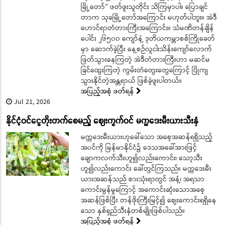
မြို့တော်” ဖတ်ဖူးသူတိုင်း သိကြမှာပါ။ ပြောချင်
တာက သုခမြို့တော်အကြောင်း မဟုတ်ပါဘူး။ အဲဒီ
ဟောင်ရာတံတားကြီးအကြောင်း။ သံမဏိတန်ချိန်
ပေါင်း ၂၆၅၀၀ ကျော်နဲ့ ဒုတိယကမ္ဘာစစ်ကြိုခေတ်
မှာ ဆောက်ခဲ့ပြီး နေ့စဉ်လူငါးသိန်းကျော်လောက်
ဖြတ်သွားနေကြတဲ့ အဲဒီတံတားကြီးဟာ မဆင်မ
ခြင်ထွေးကြတဲ့ ကွမ်းတံတွေးတွေကြောင့် ပြိုကျ
သွားနိုင်တဲ့အန္တရာယ် ဖြစ်ခဲ့ဖူးပါတယ်။
အပြည့်အစုံ ဖတ်ရန်
Jul 21, 2026
နိုင်ငံ့ဝင်ငွေတိုးတက်စေမည့် ဈေးကွက်ဝင် မက္ကဒေးမီးယားသီးနှံ
မက္ကဒေးမီးယားဟုခေါ်သော အစေ့အဆန်ရရှိသည့်
အပင်ကို မြန်မာနိုင်ငံ၌ ဒေသအခေါ်အားဖြင့်
ချောကလက်သီးဟူ၍လည်းကောင်း၊ သော့သီး
ဟူ၍လည်းကောင်း ခေါ်တွင်ကြသည်။ မက္ကဒေးမီး
ယားအဆန်သည် စားသုံးရာတွင် အနံ့၊ အရသာ
ကောင်းမွန်မှုကြောင့် အကောင်းဆုံးသောအစေ့
အဆန်ဖြစ်ပြီး တန်ဖိုးကြီးမြင့်၍ ဈေးကောင်းရရှိနေ
သော နှစ်ရှည်သီးနှံတစ်မျိုးဖြစ်ပါသည်။
အပြည့်အစုံ ဖတ်ရန်