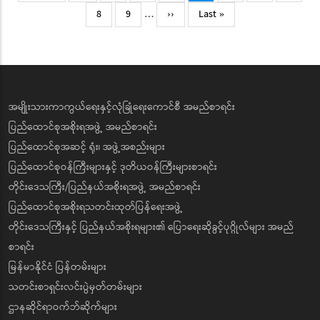
page
page
page
Page
Page
Next
Last
8
9
…
››
Last »
page
page
အမျိုးသားကာကွယ်ရေးနှင့်လုံခြုံရေးကောင်စီ အမည်စာရင်း
ပြည်ထောင်စုအစိုးရအဖွဲ့ အမည်စာရင်း
ပြည်ထောင်စုအဆင့် ရုံး၊ အဖွဲ့အစည်းများ
ပြည်ထောင်စုဝန်ကြီးများနှင့် ဒုတိယဝန်ကြီးများစာရင်း
တိုင်းဒေသကြီး/ပြည်နယ်အစိုးရအဖွဲ့ အမည်စာရင်း
ပြည်ထောင်စုအစိုးရသတင်းထုတ်ပြန်ရေးအဖွဲ့
တိုင်းဒေသကြီးနှင့် ပြည်နယ်အစိုးရများ၏ ပြောရေးဆိုခွင့်ပုဂ္ဂိုလ်များ အမည်
စာရင်း
မြန်မာနိုင်ငံ ပြန်တမ်းများ
သတင်းစာရှင်းလင်းပွဲမှတ်တမ်းများ
ဌာနဆိုင်ရာဝက်ဘ်ဆိုက်များ