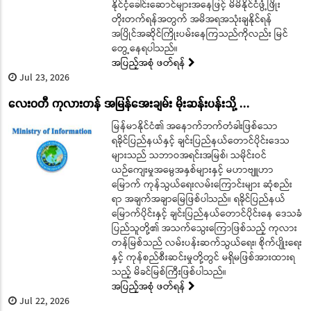
နိုင်ငံ့ခေါင်းဆောင်များအနေဖြင့် မိမိနိုင်ငံဖွံ့ဖြိုး
တိုးတက်ရန်အတွက် အမိအရအသုံးချနိုင်ရန်
အပြိုင်အဆိုင်ကြိုးပမ်းနေကြသည်ကိုလည်း မြင်
တွေ့နေရပါသည်။
အပြည့်အစုံ ဖတ်ရန်
Jul 23, 2026
လေးဝတီ ကုလားတန် အမြန်အေးချမ်း မိုးဆန်းပန်းသို့ ...
မြန်မာနိုင်ငံ၏ အနောက်ဘက်တံခါးဖြစ်သော
ရခိုင်ပြည်နယ်နှင့် ချင်းပြည်နယ်တောင်ပိုင်းဒေသ
များသည် သဘာဝအရင်းအမြစ်၊ သမိုင်းဝင်
ယဉ်ကျေးမှုအမွေအနှစ်များနှင့် မဟာဗျူဟာ
မြောက် ကုန်သွယ်ရေးလမ်းကြောင်းများ ဆုံစည်း
ရာ အချက်အချာမြေဖြစ်ပါသည်။ ရခိုင်ပြည်နယ်
မြောက်ပိုင်းနှင့် ချင်းပြည်နယ်တောင်ပိုင်းနေ ဒေသခံ
ပြည်သူတို့၏ အသက်သွေးကြောဖြစ်သည့် ကုလား
တန်မြစ်သည် လမ်းပန်းဆက်သွယ်ရေး၊ စိုက်ပျိုးရေး
နှင့် ကုန်စည်စီးဆင်းမှုတို့တွင် မရှိမဖြစ်အားထားရ
သည့် မိခင်မြစ်ကြီးဖြစ်ပါသည်။
အပြည့်အစုံ ဖတ်ရန်
Jul 22, 2026