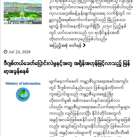
၂၁ ရာစုနှစ်သည် မြို့ပြကမ္ဘာကြီးအဖြစ်သို့ လျင်မြန်
စွာကူးပြောင်းလာနေသည့်ခေတ်ကာလဖြစ်ပါသည်။
ကုလသမဂ္ဂ၏ခန့်မှန်းချက်များအရ လက်ရှိတွင် က
မ္ဘာ့လူဦးရေ၏ထက်ဝက်ကျော်သည် မြို့ပြဒေသ
များ၌ မှီတင်းနေထိုင်လျက်ရှိပြီး ၂၀၅၀ ပြည့်နှစ်
တွင် ယင်းပမာဏသည် ၇၀ ရာခိုင်နှုန်းအထိ
တိုးတက်လာတော့မည်ဖြစ်ပါသည်။
အပြည့်အစုံ ဖတ်ရန်
Jul 23, 2026
ဒီဂျစ်တယ်ခေတ်ပြောင်းလဲမှုနှင့်အတူ အရှိန်အဟုန်မြင့်လာသည့် မြန်
မာ့အခွန်စနစ်
မျက်မှောက်ခေတ် ကမ္ဘာ့စီးပွားရေးအခင်းအကျင်း
တွင် ဒီဂျစ်တယ်နည်းပညာ ဖြစ်ထွန်းတိုးတက်
ကူးပြောင်းမှုသည် ကမ္ဘာ့စီးပွားရေဖွံ့ဖြိုး
တိုးတက်မှု၏ အဓိကမောင်းနှင်အားဖြစ်လာ
ပါသည်။ ကမ္ဘာ့စီးပွားရေးအပေါ်သက်ရောက်မှုများ
ကလည်း လျင်မြန်လာပြီး နိုင်ငံတိုင်းအတွက်
အခွင့်အလမ်းဖြစ်စေနိုင်သလို ခြိမ်းခြောက်မှုအဖြစ်
လည်း အသွင်ပြောင်းသွားနိုင်ပါသည်။ ဖြစ်ပေါ်လာ
သည့် အခွင့်အလမ်းများကို ကမ္ဘာ့နိုင်ငံအသီးသီး၏