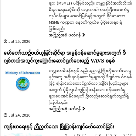
များ (MSMEs) ပင်ဖြစ်သည်။ ကမ္ဘာ့နိုင်ငံအသီးသီး၏
စီးပွားရေးသမိုင်းကို လေ့လာပါကအကြီးစားစက်မှု
လုပ်ငန်းများ အောင်မြင်ရန်အတွက် ခိုင်မာသော
MSME ကဏ္ဍက နောက်ကွယ်မှ ပံ့ပိုးပေးရစမြဲ
ဖြစ်သည်။
အပြည့်အစုံ ဖတ်ရန်
Jul 25, 2026
မော်တော်ယာဉ်ဝယ်ယူခြင်းဆိုင်ရာ အခွန်ဝန်ဆောင်မှုများအတွက် ဒီ
ဂျစ်တယ်အသွင်ကူးပြောင်းဆောင်ရွက်ပေးမည့် VAVS စနစ်
ကမ္ဘာတစ်ဝန်းတွင် နည်းပညာဖွံ့ဖြိုးတိုးတက်လာမှု
နှင့်အတူ အစိုးရဝန်ဆောင်မှုများကို ဒီဂျစ်တယ်စနစ်
ဖြင့် ပြောင်းလဲဆောင်ရွက်လာကြပြီး ပြည်သူများ
အတွက် ပိုမိုလွယ်ကူမြန်ဆန်သော ဝန်ဆောင်မှု
များပေးအပ်နိုင်ရေးကို ဦးတည်ဆောင်ရွက်လျက်ရှိ
ကြပါသည်။
အပြည့်အစုံ ဖတ်ရန်
Jul 24, 2026
ကျန်းမာရေးနှင့် ညီညွတ်သော မြို့ပြဝန်းကျင်ဖော်ဆောင်ခြင်း