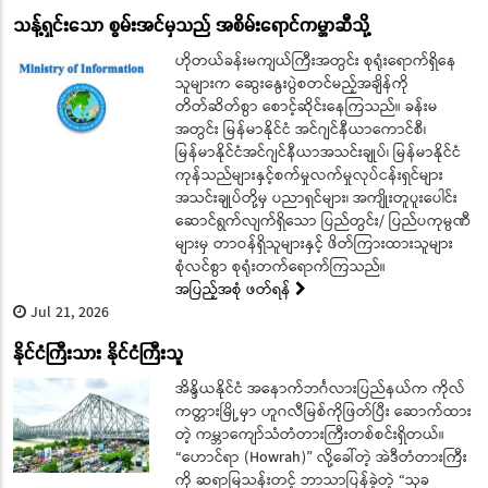
သန့်ရှင်းသော စွမ်းအင်မှသည် အစိမ်းရောင်ကမ္ဘာဆီသို့
ဟိုတယ်ခန်းမကျယ်ကြီးအတွင်း စုရုံးရောက်ရှိနေ
သူများက ဆွေးနွေးပွဲစတင်မည့်အချိန်ကို
တိတ်ဆိတ်စွာ စောင့်ဆိုင်းနေကြသည်။ ခန်းမ
အတွင်း မြန်မာနိုင်ငံ အင်ဂျင်နီယာကောင်စီ၊
မြန်မာနိုင်ငံအင်ဂျင်နီယာအသင်းချုပ်၊ မြန်မာနိုင်ငံ
ကုန်သည်များနှင့်စက်မှုလက်မှုလုပ်ငန်းရှင်များ
အသင်းချုပ်တို့မှ ပညာရှင်များ၊ အကျိုးတူပူးပေါင်း
ဆောင်ရွက်လျက်ရှိသော ပြည်တွင်း/ ပြည်ပကုမ္ပဏီ
များမှ တာဝန်ရှိသူများနှင့် ဖိတ်ကြားထားသူများ
စုံလင်စွာ စုရုံးတက်ရောက်ကြသည်။
အပြည့်အစုံ ဖတ်ရန်
Jul 21, 2026
နိုင်ငံကြီးသား နိုင်ငံကြီးသူ
အိန္ဒိယနိုင်ငံ အနောက်ဘင်္ဂလားပြည်နယ်က ကိုလ်
ကတ္တားမြို့မှာ ဟူဂလီမြစ်ကိုဖြတ်ပြီး ဆောက်ထား
တဲ့ ကမ္ဘာကျော်သံတံတားကြီးတစ်စင်းရှိတယ်။
“ဟောင်ရာ (Howrah)” လို့ခေါ်တဲ့ အဲဒီတံတားကြီး
ကို ဆရာမြသန်းတင့် ဘာသာပြန်ခဲ့တဲ့ “သုခ