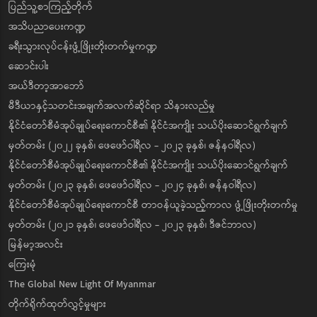
ပြည်သူ့စာကြည့်တိုက်
အသိပညာပေးကဏ္ဍ
ခရီးသွားလုပ်ငန်းဖွံ့ဖြိုးတိုးတက်မှုကဏ္ဍ
ဆောင်းပါး
အယ်ဒီတာ့အာဘော်
မီဒီယာနှင့်သတင်းအချက်အလက်ဆိုင်ရာ သိနားလည်မှု
နိုင်ငံတော်စီမံအုပ်ချုပ်ရေးကောင်စီ၏ နိုင်ငံအကျိုး သယ်ပိုးဆောင်ရွက်ချက်
မှတ်တမ်း (၂၀၂၂ ခုနှစ်၊ ဖေဖော်ဝါရီလ - ၂၀၂၃ ခုနှစ်၊ ဇန်နဝါရီလ)
နိုင်ငံတော်စီမံအုပ်ချုပ်ရေးကောင်စီ၏ နိုင်ငံအကျိုး သယ်ပိုးဆောင်ရွက်ချက်
မှတ်တမ်း (၂၀၂၃ ခုနှစ်၊ ဖေဖော်ဝါရီလ - ၂၀၂၄ ခုနှစ်၊ ဇန်နဝါရီလ)
နိုင်ငံတော်စီမံအုပ်ချုပ်ရေးကောင်စီ တာဝန်ယူခဲ့သည့်ကာလ ဖွံ့ဖြိုးတိုးတက်မှု
မှတ်တမ်း (၂၀၂၁ ခုနှစ်၊ ဖေဖော်ဝါရီလ - ၂၀၂၃ ခုနှစ်၊ ဒီဇင်ဘာလ)
မြန်မာ့အလင်း
ကြေးမုံ
The Global New Light Of Myanmar
တိုက်ရိုက်ထုတ်လွှင့်မှုများ