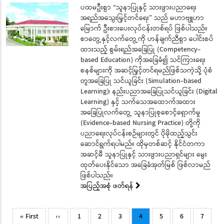
ပထမဦးစွာ “သူနာပြုနှင့် သားဖွားပညာရေး
အရည်အသွေးမြှင့်တင်ရေး” သည် မဟာဗျူဟာ
မြောက် ဦးစားပေးလုပ်ငန်းတစ်ရပ် ဖြစ်ပါသည်။
စာတွေ့နှင့်လက်တွေ့ကို ဟန်ချက်ညီစွာ ပေါင်းစပ်
ထားသည့် စွမ်းရည်အခြေပြု (Competency-
based Education) ကိုအခြေခံ၍ သင်ကြားရေး
စနစ်များကို အဆင့်မြှင့်တင်ရမည်ဖြစ်သကဲ့သို့ ပုံစံ
တူအခြေပြု သင်ယူခြင်း (Simulation-based
Learning)၊ နည်းပညာအခြေပြုသင်ယူခြင်း (Digital
Learning) နှင့် သက်သေအထောက်အထား
အခြေပြုလက်တွေ့ သူနာပြုစုစောင့်ရှောက်မှု
(Evidence-based Nursing Practice) တို့ကို
ပညာရေးလုပ်ငန်းစဉ်များတွင် ပိုမိုထည့်သွင်း
ဆောင်ရွက်ရပါမည်။ ထိုမှတစ်ဆင့် နိုင်ငံတကာ
အဆင့်မီ သူနာပြုနှင့် သားဖွားပညာရှင်များ မွေး
ထုတ်ပေးနိုင်သော အခြေခံအုတ်မြစ် ဖြစ်လာမည်
ဖြစ်ပါသည်။
အပြည့်အစုံ ဖတ်ရန်
Pagination
First
Previous
Page
Page
Page
Current
Page
Page
Page
« First
‹‹
1
2
3
4
5
6
7