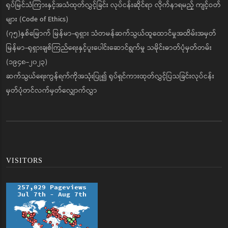
ရုပ်မြင်သံကြားနှင့်အသံထုတ်လွှင့်ခြင်း လုပ်ငန်းဆိုင်ရာ လိုက်နာရမည့် ကျင့်ဝတ်
များ (Code of Ethics)
(၇၅)နှစ်မြောက် မြန်မာ-ရုရှား သံတမန်ဆက်သွယ်ထူထောင်မှုအထိမ်းအမှတ်
မြန်မာ-ရုရှားချစ်ကြည်ရေးနှင့်ပူးပေါင်းဆောင်ရွက်မှု သမိုင်းဓာတ်ပုံမှတ်တမ်း
(၁၉၄၈-၂၀၂၃)
ဆက်သွယ်ရေးကွန်ရက်ကိုအသုံးပြု၍ ရုပ်ရှင်ကားထုတ်လွှင့်ပြသခြင်းလုပ်ငန်း
မှတ်ပုံတင်လက်မှတ်လျှောက်လွှာ
VISITORS