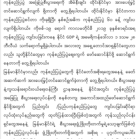
ကုန်စည်ပြပွဲ အခြေပြုစီးပွားရေးကို အိမ်နီးချင်း ထိုင်းနိုင်ငံမှာ အားပေးမြှင့်
တင်ဆောင်ရွက်လျက် ရှိတာကို တွေ့ရှိရပါတယ်။ ထိုင်းနိုင်ငံမှာ နိုင်ငံတကာ
ကုန်စည်ပြပွဲစင်တာ ကိုးခုရှိပြီး နှစ်စဉ်အဓိက ကုန်စည်ပြပွဲ ၆၀ ခန့် ကျင်းပ
လျက်ရှိပါတယ်။ ကိုဗစ်-၁၉ ရောဂါ ကာလမတိုင်မီ ၂၀၁၉ ခုနှစ်စာရင်းအရ
ကုန်စည်ပြပွဲ ကျင်းပခြင်းကနေ နိုင်ငံ GDP ရဲ့ အမေရိကန်ဒေါ်လာ ၁ ဒသမ ၂၈
ဘီလီယံ သက်ရောက်မှုရှိခဲ့ပါတယ်။ အလားတူ အရှေ့တောင်အာရှနိုင်ငံတွေဟာ
လည်း သူတို့နိုင်ငံတွေမှာ ကုန်စည်ပြပွဲဈေးကွက် ဖော်ဆောင်နိုင်ဖို့ ဆောင်ရွက်
နေတာကို တွေ့ရှိရပါတယ်။
မြန်မာနိုင်ငံမှာလည်း ကုန်စည်ပြပွဲတွေကို နိုင်ငံတော်အစိုးရတွေအနေနဲ့ ခေတ်
အဆက်ဆက် အားပေးမြှင့်တင်ဆောင်ရွက်ခဲ့တာကို တွေ့ရှိရပါတယ်။ စီးပွားရေး
နဲ့ကူးသန်းရောင်းဝယ်ရေးဝန်ကြီး ဌာနအနေနဲ့ နိုင်ငံအတွင်း ကုန်စည်ပြပွဲ
အခြေပြု စီးပွားရေးလုပ်ငန်းကို စနစ်တကျ အကောင်အထည်ဖော်ဆောင်ရွက်
နိုင်ဖို့အတွက် ပြည်တွင်း /ပြည်ပကုန်စည်ပြပွဲတွေ ကျင်းပခြင်းဆိုင်ရာ
လုပ်ထုံးလုပ်နည်းတွေကို ထုတ်ပြန်ထားပြီးဖြစ်တဲ့အတွက် ကုန်သည်လုပ်ငန်း
ရှင်တွေအနေနဲ့ မြန်မာနိုင်ငံရဲ့ စီးပွားရေးဖွံ့ဖြိုးတိုးတက်မှုရဲ့သော့ချက်ဖြစ်တဲ့
ကုန်စည်ပြပွဲလုပ်ငန်း ဖွံ့ဖြိုးတိုးတက်ဖို့အတွက် အစိုးရ - ပုဂ္ဂလိကပူးပေါင်း