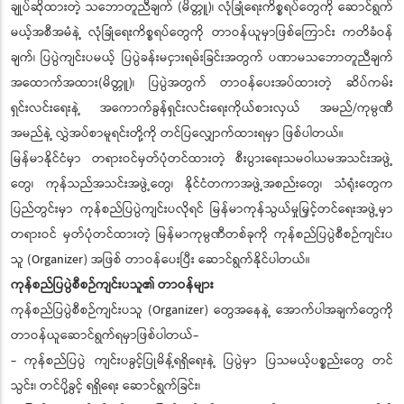
ချုပ်ဆိုထားတဲ့ သဘောတူညီချက် (မိတ္တူ)၊ လုံခြုံရေးကိစ္စရပ်တွေကို ဆောင်ရွက်
မယ့်အစီအမံနဲ့ လုံခြုံရေးကိစ္စရပ်တွေကို တာဝန်ယူမှာဖြစ်ကြောင်း ကတိခံဝန်
ချက်၊ ပြပွဲကျင်းပမယ့် ပြပွဲခန်းမငှားရမ်းခြင်းအတွက် ပဏာမသဘောတူညီချက်
အထောက်အထား(မိတ္တူ)၊ ပြပွဲအတွက် တာဝန်ပေးအပ်ထားတဲ့ ဆိပ်ကမ်း
ရှင်းလင်းရေးနဲ့ အကောက်ခွန်ရှင်းလင်းရေးကိုယ်စားလှယ် အမည်/ကုမ္ပဏီ
အမည်နဲ့ လွှဲအပ်စာမူရင်းတို့ကို တင်ပြလျှောက်ထားရမှာ ဖြစ်ပါတယ်။
မြန်မာနိုင်ငံမှာ တရားဝင်မှတ်ပုံတင်ထားတဲ့ စီးပွားရေးသမဝါယမအသင်းအဖွဲ့
တွေ၊ ကုန်သည်အသင်းအဖွဲ့တွေ၊ နိုင်ငံတကာအဖွဲ့အစည်းတွေ၊ သံရုံးတွေက
ပြည်တွင်းမှာ ကုန်စည်ပြပွဲကျင်းပလိုရင် မြန်မာကုန်သွယ်မှုမြှင့်တင်ရေးအဖွဲ့မှာ
တရားဝင် မှတ်ပုံတင်ထားတဲ့ မြန်မာကုမ္ပဏီတစ်ခုကို ကုန်စည်ပြပွဲစီစဉ်ကျင်းပ
သူ (Organizer) အဖြစ် တာဝန်ပေးပြီး ဆောင်ရွက်နိုင်ပါတယ်။
ကုန်စည်ပြပွဲစီစဉ်ကျင်းပသူ၏ တာဝန်များ
ကုန်စည်ပြပွဲစီစဉ်ကျင်းပသူ (Organizer) တွေအနေနဲ့ အောက်ပါအချက်တွေကို
တာဝန်ယူဆောင်ရွက်ရမှာဖြစ်ပါတယ်-
- ကုန်စည်ပြပွဲ ကျင်းပခွင့်ပြုမိန့်ရရှိရေးနဲ့ ပြပွဲမှာ ပြသမယ့်ပစ္စည်းတွေ တင်
သွင်း၊ တင်ပို့ခွင့် ရရှိရေး ဆောင်ရွက်ခြင်း၊