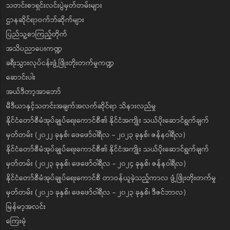
သတင်းစာရှင်းလင်းပွဲမှတ်တမ်းများ
ဌာနဆိုင်ရာဝက်ဘ်ဆိုက်များ
ပြည်သူ့စာကြည့်တိုက်
အသိပညာပေးကဏ္ဍ
ခရီးသွားလုပ်ငန်းဖွံ့ဖြိုးတိုးတက်မှုကဏ္ဍ
ဆောင်းပါး
အယ်ဒီတာ့အာဘော်
မီဒီယာနှင့်သတင်းအချက်အလက်ဆိုင်ရာ သိနားလည်မှု
နိုင်ငံတော်စီမံအုပ်ချုပ်ရေးကောင်စီ၏ နိုင်ငံအကျိုး သယ်ပိုးဆောင်ရွက်ချက်
မှတ်တမ်း (၂၀၂၂ ခုနှစ်၊ ဖေဖော်ဝါရီလ - ၂၀၂၃ ခုနှစ်၊ ဇန်နဝါရီလ)
နိုင်ငံတော်စီမံအုပ်ချုပ်ရေးကောင်စီ၏ နိုင်ငံအကျိုး သယ်ပိုးဆောင်ရွက်ချက်
မှတ်တမ်း (၂၀၂၃ ခုနှစ်၊ ဖေဖော်ဝါရီလ - ၂၀၂၄ ခုနှစ်၊ ဇန်နဝါရီလ)
နိုင်ငံတော်စီမံအုပ်ချုပ်ရေးကောင်စီ တာဝန်ယူခဲ့သည့်ကာလ ဖွံ့ဖြိုးတိုးတက်မှု
မှတ်တမ်း (၂၀၂၁ ခုနှစ်၊ ဖေဖော်ဝါရီလ - ၂၀၂၃ ခုနှစ်၊ ဒီဇင်ဘာလ)
မြန်မာ့အလင်း
ကြေးမုံ