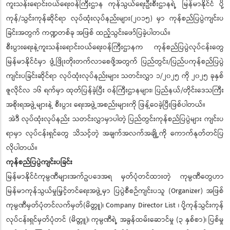
ကူးသန်းရောင်းဝယ်ရေးဝန်ကြီးဌာန ကုန်သွယ်ရေးဦးစီးဌာနရဲ့ မြန်မာနိုင်ငံ ပို့
ကုန်/သွင်းကုန်ဆိုင်ရာ လုပ်ထုံးလုပ်နည်းများ(၂၀၁၅) မှာ ကုန်စည်ပြပွဲကျင်းပ
ခြင်းအတွက် ကဏ္ဍတစ်ခု အဖြစ် ထည့်သွင်းဖော်ပြခဲ့ပါတယ်။
စီးပွားရေးနဲ့ကူးသန်းရောင်းဝယ်ရေးဝန်ကြီးဌာနက ကုန်စည်ပြပွဲလုပ်ငန်းတွေ
မြန်မာနိုင်ငံမှာ ဖွံ့ဖြိုးတိုးတက်လာစေဖို့အတွက် ပြည်တွင်း/ပြည်ပကုန်စည်ပြပွဲ
ကျင်းပခြင်းဆိုင်ရာ လုပ်ထုံးလုပ်နည်းများ သတင်းလွှာ ၁/၂၀၂၅ ကို ၂၀၂၅ ခုနှစ်
ဇူလိုင်လ ၁၆ ရက်မှာ ထုတ်ပြန်ခဲ့ပြီး ဝန်ကြီးဌာနများ၊ ပြည်နယ်/တိုင်းဒေသကြီး
အစိုးရအဖွဲ့များနဲ့ စီးပွား ရေးအဖွဲ့အစည်းများကို ဖြန့်ဝေခဲ့ပြီးဖြစ်ပါတယ်။
အဲဒီ လုပ်ထုံးလုပ်နည်း သတင်းလွှာမှာပါတဲ့ ပြည်တွင်းကုန်စည်ပြပွဲများ ကျင်းပ
ရာမှာ လုပ်ငန်းရှင်တွေ သိသင့်တဲ့ အချက်အလက်အချို့ကို ကောက်နုတ်တင်ပြ
လိုပါတယ်။
ကုန်စည်ပြပွဲကျင်းပခြင်း
မြန်မာနိုင်ငံကုမ္ပဏီများအက်ဥပဒေအရ မှတ်ပုံတင်ထားတဲ့ ကုမ္ပဏီတွေဟာ
မြန်မာကုန်သွယ်မှုမြှင့်တင်ရေးအဖွဲ့မှာ ပြပွဲစီစဉ်ကျင်းပသူ (Organizer) အဖြစ်
ကုမ္ပဏီမှတ်ပုံတင်လက်မှတ်(မိတ္တူ)၊ Company Director List ၊ ပို့ကုန်သွင်းကုန်
လုပ်ငန်းရှင်မှတ်ပုံတင် (မိတ္တူ)၊ ကုမ္ပဏီရဲ့ အခွန်ထမ်းဆောင်မှု (၃ နှစ်စာ)၊ ပြစ်မှု