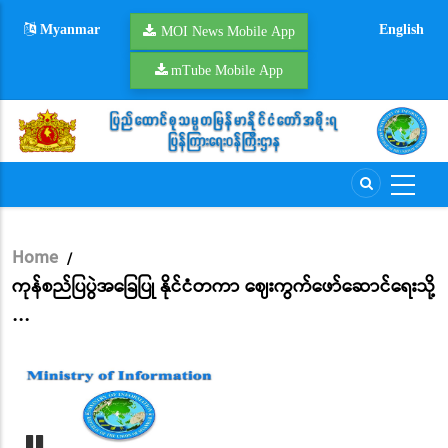
Skip
Myanmar
English
to
MOI News Mobile App
main
mTube Mobile App
content
Home
/
Breadcrumb
ကုန်စည်ပြပွဲအခြေပြု နိုင်ငံတကာ ဈေးကွက်ဖော်ဆောင်ရေးသို့
…