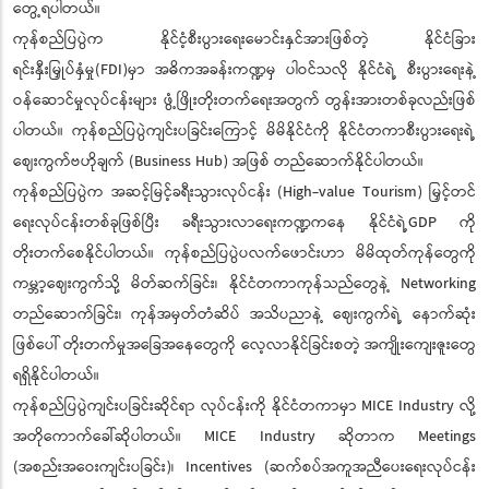
တွေ့ရပါတယ်။
ကုန်စည်ပြပွဲက နိုင်ငံ့စီးပွားရေးမောင်းနှင်အားဖြစ်တဲ့ နိုင်ငံခြား
ရင်းနှီးမြှုပ်နှံမှု(FDI)မှာ အဓိကအခန်းကဏ္ဍမှ ပါဝင်သလို နိုင်ငံရဲ့ စီးပွားရေးနဲ့
ဝန်ဆောင်မှုလုပ်ငန်းများ ဖွံ့ဖြိုးတိုးတက်ရေးအတွက် တွန်းအားတစ်ခုလည်းဖြစ်
ပါတယ်။ ကုန်စည်ပြပွဲကျင်းပခြင်းကြောင့် မိမိနိုင်ငံကို နိုင်ငံတကာစီးပွားရေးရဲ့
ဈေးကွက်ဗဟိုချက် (Business Hub) အဖြစ် တည်ဆောက်နိုင်ပါတယ်။
ကုန်စည်ပြပွဲက အဆင့်မြင့်ခရီးသွားလုပ်ငန်း (High-value Tourism) မြှင့်တင်
ရေးလုပ်ငန်းတစ်ခုဖြစ်ပြီး ခရီးသွားလာရေးကဏ္ဍကနေ နိုင်ငံရဲ့GDP ကို
တိုးတက်စေနိုင်ပါတယ်။ ကုန်စည်ပြပွဲပလက်ဖောင်းဟာ မိမိထုတ်ကုန်တွေကို
ကမ္ဘာ့ဈေးကွက်သို့ မိတ်ဆက်ခြင်း၊ နိုင်ငံတကာကုန်သည်တွေနဲ့ Networking
တည်ဆောက်ခြင်း၊ ကုန်အမှတ်တံဆိပ် အသိပညာနဲ့ ဈေးကွက်ရဲ့ နောက်ဆုံး
ဖြစ်ပေါ် တိုးတက်မှုအခြေအနေတွေကို လေ့လာနိုင်ခြင်းစတဲ့ အကျိုးကျေးဇူးတွေ
ရရှိနိုင်ပါတယ်။
ကုန်စည်ပြပွဲကျင်းပခြင်းဆိုင်ရာ လုပ်ငန်းကို နိုင်ငံတကာမှာ MICE Industry လို့
အတိုကောက်ခေါ်ဆိုပါတယ်။ MICE Industry ဆိုတာက Meetings
(အစည်းအဝေးကျင်းပခြင်း)၊ Incentives (ဆက်စပ်အကူအညီပေးရေးလုပ်ငန်း