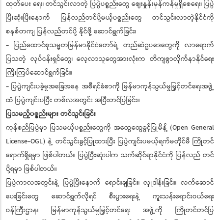
ထုတ်ပေး ရေး၊ တင်သွင်းလာတဲ့ ပြပွဲပစ္စည်းတွေ ဈေးနှုန်းမှန်ကန်မှုရှိစေရေး၊ ပြပွဲ
ပြီးဆုံးပြီးနောက် ပြန်လည်တင်ပို့မယ့်ပစ္စည်းတွေ တင်သွင်းလာတဲ့နိုင်ငံကို
စနစ်တကျ ပြန်လည်တင်ပို့ နိုင်ဖို့ ဆောင်ရွက်ခြင်း၊
- ပြည်ထောင်စုသမ္မတမြန်မာနိုင်ငံတော်ရဲ့ တည်ဆဲဥပဒေတွေကို လာရောက်
ပြသတဲ့ လုပ်ငန်းရှင်တွေ၊ လေ့လာသူတွေအားလုံးက တိကျစွာလိုက်နာနိုင်ရေး
ကြီးကြပ်ဆောင်ရွက်ခြင်း၊
- ပြပွဲကျင်းပခဲ့မှုအခြေအနေ အစီရင်ခံစာကို မြန်မာကုန်သွယ်မှုမြှင့်တင်ရေးအဖွဲ့
ထံ ပြပွဲကျင်းပပြီး တစ်လအတွင်း အပြီးတင်ပြခြင်း။
ပြသမည့်ပစ္စည်းများ တင်သွင်းခြင်း
ကုန်စည်ပြပွဲမှာ ပြသမယ့်ပစ္စည်းတွေကို အထွေထွေခွင့်ပြုမိန့် (Open General
License-OGL) နဲ့ တင်သွင်းခွင့်ပြုထားပြီး ပြပွဲကျင်းပမယ့်ရက်မတိုင်မီ ကြိုတင်
ရောက်ရှိရမှာ ဖြစ်ပါတယ်။ ပြပွဲပြီးဆုံးပါက သက်ဆိုင်ရာနိုင်ငံကို ပြန်လည် တင်
ပို့ရမှာ ဖြစ်ပါတယ်။
ပြပွဲကာလအတွင်းနဲ့ ပြပွဲပြီးနောက် ရောင်းချခြင်း၊ လှူဒါန်းခြင်း၊ လက်ဆောင်
ပေးခြင်းတွေ ဆောင်ရွက်လိုရင် စီးပွားရေးနဲ့ ကူးသန်းရောင်းဝယ်ရေး
ဝန်ကြီးဌာန၊ မြန်မာကုန်သွယ်မှုမြှင့်တင်ရေး အဖွဲ့ကို ကြိုတင်တင်ပြ