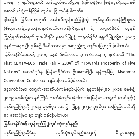
ကနေ ၂၅ ရက်နေ့အထိ ကုန်သွယ်မှုဗဟိုဌာန (ရန်ကုန်)မှာ မြန်မာ့ခရီးသွားနှစ်
ဆောင်ပုဒ်နဲ့တစ်ကြိမ် ကျင်းပ ပြုလုပ်ခဲ့ပါတယ်။
ဒါ့အပြင် မြန်မာ-တရုတ် နယ်စပ်ကုန်စည်ပြပွဲကို ကုန်သွယ်ရေးဝန်ကြီးဌာန
(စီးပွားရေးနဲ့ကူးသန်းရောင်းဝယ်ရေးဝန်ကြီးဌာန) နဲ့ တရုတ်နိုင်ငံ ယူနန်
ပြည်နယ်အစိုးရတို့ ပူးပေါင်းပြီး မူဆယ်မြို့နဲ့ တရုတ်နိုင်ငံ ရွှေလီမြို့တို့မှာ ၂၀၀၄
ခုနှစ်ကနေစပြီး နှစ်စဉ် ဒီဇင်ဘာလမှာ အလှည့်ကျ ကျင်းပပြုလုပ် ခဲ့ပါတယ်။
မြန်မာနိုင်ငံအနေနဲ့ ၂၀၀၄ ခုနှစ် ဒီဇင်ဘာလ ၃ ရက်ကနေ ၇ ရက်အထိ “The
First CLMTV-ECS Trade Fair – 2004” ကို “Towards Prosperity of Five
Nations” ဆောင်ပုဒ်နဲ့ မြန်မာနိုင်ငံက ဦးဆောင်ပြီး ရန်ကုန်မြို့ Myanmar
Convention Center မှာ ကျင်းပပြုလုပ်ခဲ့ပါတယ်။
နောက်ပိုင်းမှာ တရုတ်-အာဆီယံကုန်စည်ပြပွဲကို ရန်ကုန်မြို့မှာ ၂၀၁၈ ခုနှစ်နဲ့
၂၀၁၉ ခုနှစ်တို့မှာ နှစ်ကြိမ် လက်ခံကျင်းပခဲ့ပါတယ်။ မြန်မာ-တရုတ် (လင်ချန်း)
ကုန်စည်ပြပွဲကို ၂၀၁၉ ခုနှစ်မှာ လားရှိုး မြို့နဲ့ ၂၀၂၃ ခုနှစ်မှာ နေပြည်တော်တို့
မှာ အောင်မြင စွာ ကျင်းပနိုင်ခဲ့ပါတယ်။
မြန်မာနိုင်ငံ၏ ကုန်စည်ပြပွဲလုပ်ထုံးလုပ်နည်း
ကုန်စည်ပြပွဲဆိုင်ရာ လုပ်ထုံးလုပ်နည်းတွေကို စီးပွားရေးနဲ့