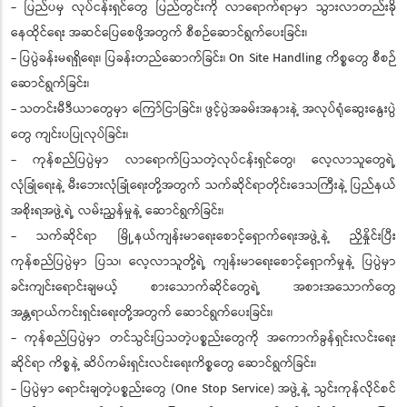
- ပြည်ပမှ လုပ်ငန်းရှင်တွေ ပြည်တွင်းကို လာရောက်ရာမှာ သွားလာတည်းခို
နေထိုင်ရေး အဆင်ပြေစေဖို့အတွက် စီစဉ်ဆောင်ရွက်ပေးခြင်း၊
- ပြပွဲခန်းမရရှိရေး၊ ပြခန်းတည်ဆောက်ခြင်း၊ On Site Handling ကိစ္စတွေ စီစဉ်
ဆောင်ရွက်ခြင်း၊
- သတင်းမီဒီယာတွေမှာ ကြော်ငြာခြင်း၊ ဖွင့်ပွဲအခမ်းအနားနဲ့ အလုပ်ရုံဆွေးနွေးပွဲ
တွေ ကျင်းပပြုလုပ်ခြင်း၊
- ကုန်စည်ပြပွဲမှာ လာရောက်ပြသတဲ့လုပ်ငန်းရှင်တွေ၊ လေ့လာသူတွေရဲ့
လုံခြုံရေးနဲ့ မီးဘေးလုံခြုံရေးတို့အတွက် သက်ဆိုင်ရာတိုင်းဒေသကြီးနဲ့ ပြည်နယ်
အစိုးရအဖွဲ့ရဲ့ လမ်းညွှန်မှုနဲ့ ဆောင်ရွက်ခြင်း၊
- သက်ဆိုင်ရာ မြို့နယ်ကျန်းမာရေးစောင့်ရှောက်ရေးအဖွဲ့နဲ့ ညှိနှိုင်းပြီး
ကုန်စည်ပြပွဲမှာ ပြသ၊ လေ့လာသူတို့ရဲ့ ကျန်းမာရေးစောင့်ရှောက်မှုနဲ့ ပြပွဲမှာ
ခင်းကျင်းရောင်းချမယ့် စားသောက်ဆိုင်တွေရဲ့ အစားအသောက်တွေ
အန္တရာယ်ကင်းရှင်းရေးတို့အတွက် ဆောင်ရွက်ပေးခြင်း၊
- ကုန်စည်ပြပွဲမှာ တင်သွင်းပြသတဲ့ပစ္စည်းတွေကို အကောက်ခွန်ရှင်းလင်းရေး
ဆိုင်ရာ ကိစ္စနဲ့ ဆိပ်ကမ်းရှင်းလင်းရေးကိစ္စတွေ ဆောင်ရွက်ခြင်း၊
- ပြပွဲမှာ ရောင်းချတဲ့ပစ္စည်းတွေ (One Stop Service) အဖွဲ့နဲ့ သွင်းကုန်လိုင်စင်