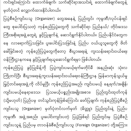
ကင်းရှင်းကြောင်း ထောက်ခံချက်၊ သက်ဆိုင်ရာအသင်းရဲ့ ထောက်ခံချက်တွေနဲ့
မှတ်ပုံတင် လျှောက်ထားနိုင်ပါတယ်။
ပြပွဲစီစဉ်ကျင်းပသူ (Organizer) တွေအနေနဲ့ ပြည်တွင်း ကုမ္ပဏီ/လုပ်ငန်းရှင်
တွေ စုပေါင်းပြသတဲ့ ကုန်စည်ပြပွဲတွေကို သက်ဆိုင်ရာ ပြည်နယ်/ တိုင်းဒေသ
ကြီးအစိုးရအဖွဲ့တွေရဲ့ ခွင့်ပြုချက်နဲ့ ဆောင်ရွက်နိုင်ပါတယ်။ ပြည်ပနိုင်ငံတွေက
နေ လာရောက်ပြသခြင်း၊ ပူးပေါင်းပြသခြင်းနဲ့ ပြည်ပ ဝယ်ယူသူတွေကို ဖိတ်
ခေါ်ခြင်းစတဲ့ ကုန်စည်ပြပွဲတွေကိုတော့ စီးပွားရေးနဲ့ ကူးသန်းရောင်းဝယ်ရေး
ဝန်ကြီးဌာနကနေ ခွင့်ပြုချက်ရယူဆောင်ရွက်ရမှာ ဖြစ်ပါတယ်။
ကုန်စည်ပြပွဲ ခွင့်ပြုမိန့်ကို ပြပွဲကျင်းပမယ့်ရက်မတိုင်မီ အနည်းဆုံး သုံးလ
ကြိုတင်ပြီး စီးပွားရေးနဲ့ကူးသန်းရောင်းဝယ်ရေးဝန်ကြီးဌာန မြန်မာကုန်သွယ်မှု
မြှင့်တင်ရေးအဖွဲ့ကို လိပ်မူပြီး ကုန်စည်ပြပွဲအမည်၊ ကျင်းပမယ့် နေ့ရက်/အချိန်၊
ကျင်းပမယ့်နေရာဒေသ၊ ပြသမယ့်ပစ္စည်းအမျိုးအစား၊ ပြည်တွင်းထုတ်ကုန်
(သို့မဟုတ်) ပြည်ပမှ တင်သွင်းကုန်ဖြစ်ကြောင်း ဖော်ပြချက်၊ ကုန်စည်ပြပွဲစီစဉ်
ကျင်းပသူ (Organizer) မှတ်ပုံတင်လက်မှတ် (မိတ္တူ)၊ ပြည်တွင်းနဲ့ ပြည်ပ
ကုမ္ပဏီ၊ အဖွဲ့အစည်း ပူးပေါင်းကျင်းပတဲ့ ပြပွဲဖြစ်ရင် ပြည်တွင်းမှ ပြပွဲစီစဉ်
ကျင်းပသူနဲ့ ပြည်ပမှ တာဝန်ခံစီစဉ်ကျင်းပသူ (Foreign Organizer) တို့အကြား