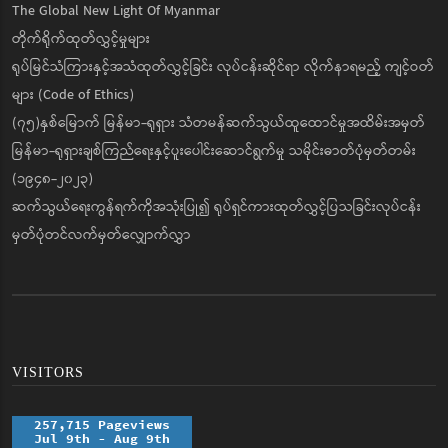
The Global New Light Of Myanmar
တိုက်ရိုက်ထုတ်လွှင့်မှုများ
ရုပ်မြင်သံကြားနှင့်အသံထုတ်လွှင့်ခြင်း လုပ်ငန်းဆိုင်ရာ လိုက်နာရမည့် ကျင့်ဝတ်
များ (Code of Ethics)
(၇၅)နှစ်မြောက် မြန်မာ-ရုရှား သံတမန်ဆက်သွယ်ထူထောင်မှုအထိမ်းအမှတ်
မြန်မာ-ရုရှားချစ်ကြည်ရေးနှင့်ပူးပေါင်းဆောင်ရွက်မှု သမိုင်းဓာတ်ပုံမှတ်တမ်း
(၁၉၄၈-၂၀၂၃)
ဆက်သွယ်ရေးကွန်ရက်ကိုအသုံးပြု၍ ရုပ်ရှင်ကားထုတ်လွှင့်ပြသခြင်းလုပ်ငန်း
မှတ်ပုံတင်လက်မှတ်လျှောက်လွှာ
VISITORS