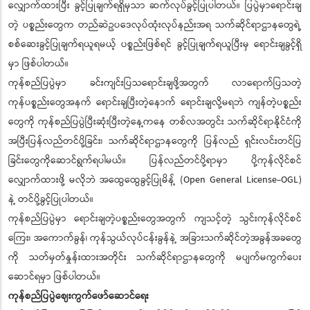
လျှောက်ထားပြီး ခွင့်ပြုချက်ရရှိမှသာ ဆက်လုပ်ခွင့်ပြုပါတယ်။ ပြပွဲမှာရောင်းချ
တဲ့ ပစ္စည်းတွေက တည်ဆဲဥပဒေလုပ်ထုံးလုပ်နည်းအရ သက်ဆိုင်ရာဌာနတွေရဲ့
စစ်ဆေးခွင့်ပြုချက်ရယူရမယ့် ပစ္စည်းဖြစ်ရင် ခွင့်ပြုချက်ရယူပြီးမှ ရောင်းချခွင့်ရှိ
မှာ ဖြစ်ပါတယ်။
ကုန်စည်ပြပွဲမှာ ခင်းကျင်းပြသရောင်းချဖို့အတွက် လာရောက်ပြသတဲ့
ကုန်ပစ္စည်းတွေအနက် ရောင်းချပြီးတဲ့နောက် ရောင်းချလို့မရဘဲ ကျန်တဲ့ပစ္စည်း
တွေကို ကုန်စည်ပြပွဲပြီးဆုံးပြီးတဲ့နေ့ကနေ တစ်လအတွင်း သက်ဆိုင်ရာနိုင်ငံကို
အပြီးပြန်လည်တင်ပို့ခြင်း၊ သက်ဆိုင်ရာဌာနတွေကို ပြန်လည် ရှင်းလင်းတင်ပြ
ခြင်းတွေကိုဆောင်ရွက်ရပါမယ်။ ပြန်လည်တင်ပို့ရာမှာ ပို့ကုန်လိုင်စင်
လျှောက်ထားဖို့ မလိုဘဲ အထွေထွေခွင့်ပြုမိန့် (Open General License-OGL)
နဲ့ တင်ပို့ခွင့်ပြုပါတယ်။
ကုန်စည်ပြပွဲမှာ ရောင်းချတဲ့ပစ္စည်းတွေအတွက် ကျသင့်တဲ့ သွင်းကုန်လိုင်စင်
ကြေး၊ အကောက်ခွန်၊ ကုန်သွယ်လုပ်ငန်းခွန်နဲ့ အခြားသက်ဆိုင်တဲ့အခွန်အခတွေ
ကို သတ်မှတ်နှုန်းထားအတိုင်း သက်ဆိုင်ရာဌာနတွေကို မပျက်မကွက်ပေး
ဆောင်ရမှာ ဖြစ်ပါတယ်။
ကုန်စည်ပြပွဲဈေးကွက်ဖော်ဆောင်ရေး