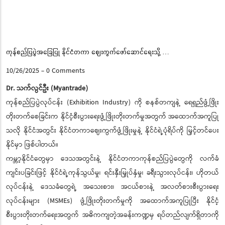
Pause
ကုန်စည်ပြပွဲအခြေပြု နိုင်ငံတကာ ဈေးကွက်ဖော်ဆောင်ရေးသို့ …
10/26/2025
-
0 Comments
Dr. သက်လွင်ဦး (Myantrade)
ကုန်စည်ပြပွဲလုပ်ငန်း (Exhibition Industry) ကို စနစ်တကျနဲ့ ရေရှည်ဖွံ့ဖြိုး
တိုးတက်စေခြင်းက နိုင်ငံ့စီးပွားရေးဖွံ့ဖြိုးတိုးတက်မှုအတွက် အထောက်အကူပြု
သလို နိုင်ငံအတွင်း နိုင်ငံတကာဈေးကွက်ဖွံ့ဖြိုးမှုနဲ့ နိုင်ငံရဲ့ပုံရိပ်ကို မြှင့်တင်ပေး
နိုင်မှာ ဖြစ်ပါတယ်။
ကမ္ဘာ့နိုင်ငံတွေမှာ ဒေသအတွင်းနဲ့ နိုင်ငံတကာကုန်စည်ပြပွဲတွေကို လက်ခံ
ကျင်းပခြင်းဖြင့် နိုင်ငံရဲ့ကုန်သွယ်မှု၊ ရင်းနှီးမြှုပ်နှံမှု၊ ခရီးသွားလုပ်ငန်း၊ ဟိုတယ်
လုပ်ငန်းနဲ့ ဒေသခံတွေရဲ့ အသေးစား၊ အငယ်စားနဲ့ အလတ်စားစီးပွားရေး
လုပ်ငန်းများ (MSMEs) ဖွံ့ဖြိုးတိုးတက်မှုကို အထောက်အကူပြုပြီး နိုင်ငံ့
စီးပွားတိုးတက်ရေးအတွက် အဓိကကျတဲ့အခန်းကဏ္ဍမှ ရပ်တည်လျက်ရှိတာကို