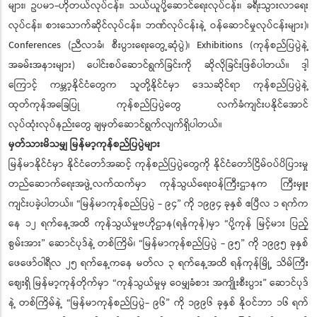
များ၊ ဥပမာ-ဟိုတယ်လုပ်ငန်း၊ သယ်ယူပို့ဆောင်ရေးလုပ်ငန်း၊ ခရီးသွားလာရေး
လုပ်ငန်း၊ စားသောက်ဆိုင်လုပ်ငန်း၊ ဘဏ်လုပ်ငန်းနဲ့ ဝန်ဆောင်မှုလုပ်ငန်းများ)၊
Conferences (ညီလာခံ၊ စီးပွားရေးတွေ့ဆုံပွဲ)၊ Exhibitions (ကုန်စည်ပြပွဲနဲ့
အခမ်းအနားများ) ပေါင်းစပ်ဆောင်ရွက်ခြင်းကို ဆိုလိုခြင်းဖြစ်ပါတယ်။ ဒါ့
ကြောင့် ကမ္ဘာ့နိုင်ငံတွေက သူတို့နိုင်ငံမှာ ဒေသဆိုင်ရာ ကုန်စည်ပြပွဲနဲ့
ထုတ်ကုန်အခြေပြု ကုန်စည်ပြပွဲတွေ လက်ခံကျင်းပနိုင်အောင်
လုပ်ထုံးလုပ်နည်းတွေ ချမှတ်ဆောင်ရွက်လျက်ရှိပါတယ်။
မှတ်သားမိသမျှ မြန်မာ့ကုန်စည်ပြပွဲများ
မြန်မာနိုင်ငံမှာ နိုင်ငံတော်အဆင့် ကုန်စည်ပြပွဲတွေကို နိုင်ငံတော်ငြိမ်ဝပ်ပိပြားမှု
တည်ဆောက်ရေးအဖွဲ့လက်ထက်မှာ ကုန်သွယ်ရေးဝန်ကြီးဌာနက ကြီးမှူး
ကျင်းပခဲ့ပါတယ်။ “မြန်မာကုန်စည်ပြပွဲ - ၉၄” ကို ၁၉၉၄ ခုနှစ် ဧပြီလ ၁ ရက်က
နေ ၁၂ ရက်နေ့အထိ ကုန်သွယ်မှုဗဟိုဌာန(ရန်ကုန်)မှာ “ပို့ကုန် မြင့်မား ပြည့်
စွမ်းအား” ဆောင်ပုဒ်နဲ့ တစ်ကြိမ်၊ “မြန်မာကုန်စည်ပြပွဲ - ၉၅” ကို ၁၉၉၅ ခုနှစ်
ဖေဖော်ဝါရီလ ၂၅ ရက်နေ့ကနေ မတ်လ ၃ ရက်နေ့အထိ ရန်ကုန်မြို့ သိမ်ကြီး
ဈေးရှိ မြန်မာ့ကုန်တိုက်မှာ “ကုန်သွယ်မှုမှ ဝေမျှခံစား အကျိုးစီးပွား” ဆောင်ပုဒ်
နဲ့ တစ်ကြိမ်နဲ့ “မြန်မာကုန်စည်ပြပွဲ- ၉၆” ကို ၁၉၉၆ ခုနှစ် နိုဝင်ဘာ ၁၆ ရက်