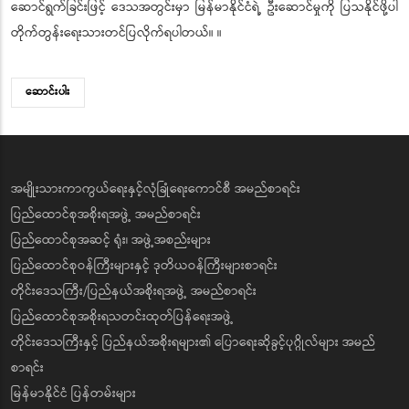
ဆောင်ရွက်ခြင်းဖြင့် ဒေသအတွင်းမှာ မြန်မာနိုင်ငံရဲ့ ဦးဆောင်မှုကို ပြသနိုင်ဖို့ပါ
တိုက်တွန်းရေးသားတင်ပြလိုက်ရပါတယ်။ ။
ဆောင်းပါး
အမျိုးသားကာကွယ်ရေးနှင့်လုံခြုံရေးကောင်စီ အမည်စာရင်း
ပြည်ထောင်စုအစိုးရအဖွဲ့ အမည်စာရင်း
ပြည်ထောင်စုအဆင့် ရုံး၊ အဖွဲ့အစည်းများ
ပြည်ထောင်စုဝန်ကြီးများနှင့် ဒုတိယဝန်ကြီးများစာရင်း
တိုင်းဒေသကြီး/ပြည်နယ်အစိုးရအဖွဲ့ အမည်စာရင်း
ပြည်ထောင်စုအစိုးရသတင်းထုတ်ပြန်ရေးအဖွဲ့
တိုင်းဒေသကြီးနှင့် ပြည်နယ်အစိုးရများ၏ ပြောရေးဆိုခွင့်ပုဂ္ဂိုလ်များ အမည်
စာရင်း
မြန်မာနိုင်ငံ ပြန်တမ်းများ