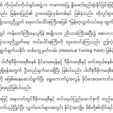
ကိုယ့်မင်းကိုယ်ချင်းအဖွဲ့က ကမကထပြု နှိုးဆော်စည်းရုံးနိုင်ခြင်းဖြင
။ မြန်မာပြည်၏ ဥပဒေခြေလှမ်းတစ်ရပ် ဖြစ်ခဲ့သည်။ ထိုလှုပ်ရှားမှ
သားညီညွတ် ရေးတပ်ပေါင်းစုကြီးအဖြစ် “မြန်မာ့လွတ်လပ်ရေး ထွက်ရ
ွင် ကန်တော်ကြီးနေသူရိန်
အမျိုးသား ညီလာခံကြီးအပြီး၌ ဖဆပလအဖွ
းသားညီညွတ်ရေး တပ်ပေါင်းစုကြီးကို ထူထောင်ခဲ့ကြသည်။ ဤကဲ့သို
ွက်ချက်သမိုင်း တစ်ကွေ့မှတ်တမ်း (Historical Turning Point) ဖြ
စုံဒီမိုကရေစီစနစ် ခိုင်မာစေရန်နှင့် ဒီမိုကရေစီနှင့် ဖက်ဒရယ်စနစ
ရေးရရှိရန်အတွက် ဦးတည်ချက်ထားရှိပြီး ဖြစ်ပါသည်။ ပါတီစုံဒီမို
 မဖြစ်မနေဆောင်ရွက်ပြီး ရွေးကောက်ပွဲအလွန် ခိုင်မာအားကောင်းသော 
်ကြရမည်ဖြစ်ပါသည်။
ိတ်များဖြင့် အနာဂတ်တွင်ဒီမိုကရေစီနှင့် ဖက်ဒရယ်ပြည်ထောင်စုကို တည
ဉ်ပြိုင်ပြီး လွှတ်တော်များအတွင်း နိုင်ငံ့အကျိုး၊ မိမိတို့၏တိုင်း