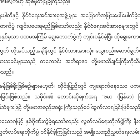
 (YMBA)ကဟု ဆိုစမှတ်ပြုခဲ့ကြသည်။
ါတီနှင့် နိုင်ငံရေးအင်အားစုအဖွဲ့များ အမြောက်အမြားပေါ်ပေါက်ခဲ့
ျင်းပပေးရမည်ဖြစ်သော်လည်း နိုင်ငံရေးအင်အားစုများတွင် ဝါဒစွဲ၊ 
စ်မှသာ ပထမအကြိမ် ရွေးကောက်ပွဲကို ကျင်းပနိုင်ခဲ့ပြီး ထိုရွေးကော
အတွက် လိုအပ်သည့်အချိန်တွင် နိုင်ငံသားအားလုံး သွေးစည်းဆောင်ရွ
သမားသခင်များသည် တကောင်း အဘိရာဇာ တို့ဗမာသီချင်းကြီးကိုသီ
ဲ့သည်။
မန်ဖြစ်ရိုးဖြစ်စဉ်များမဟုတ်၊ တိုင်းပြည်တွင် ကျရောက်နေသော ပ
လာခြင်းဖြစ်သည်။ သမိုင်း၏ တောင်းဆိုချက်အရ “ဗမာ (မြန်မာ) 
ံများဖြင့် တို့ဗမာအစည်းအရုံး ကြီးသည်ပေါ်ထွက်လာရခြင်းဖြစ်သည
ပယောဂဖြင့် နှစ်ဂိုဏ်းကွဲခဲ့ရသော်လည်း လွတ်လပ်ရေးတိုက်ပွဲကြီး 
်လပ်ရေးတိုက်ပွဲ ဝင်နိုင်ခဲ့ကြခြင်းသည် အမျိုးသားညီညွတ်ရေးလမ်း