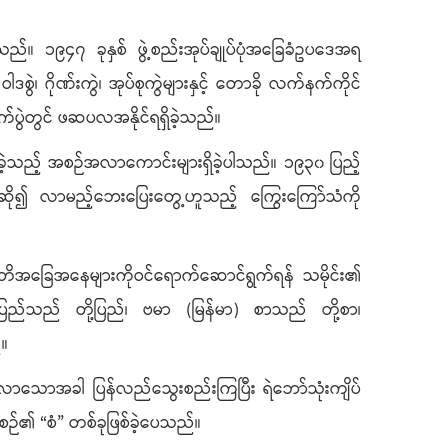
သည်။ ၁၉၄၇ ခုနှစ် ဖွဲ့စည်းအုပ်ချုပ်ပုံအခြေခံဥပဒေအရ
ဂိုဏ်းကွဲ၊ အုပ်စုကွဲများနှင့် တောခို လက်နက်ကိုင်
က်ပွဲတွင် ဖဆပလအနိုင်ရရှိခဲ့သည်။
က်ခဲ့သည့် အစဉ်အလာကောင်းများရှိခဲ့ပါသည်။ ၁၉၃၀ ပြည့်
ဆို၍ လာမည့်ဘေးပြေးတွေ့ဟူသည့် ကြွေးကြော်သံကို
ကတိအခြေအနေများကိုဝင်ရောက်ဆောင်ရွက်ရန် သမိုင်း၏
ပြည်သည် တို့ပြည်၊ ဗမာ (မြန်မာ) စာသည် တို့စာ၊
်။
နီးလာသောအခါ ပြန်လည်သွေးစည်းကြပြီး ရဲဘော်သုံးကျိပ်
စဉ်၏ “စံ” တစ်ခုဖြစ်ခဲ့ပေသည်။