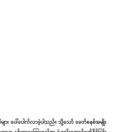
းပါတီများ ပေါ်ပေါက်လာခဲ့ပါသည်။ သို့သော် ခေတ်စနစ်အမျိုး