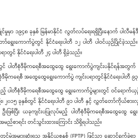
်မှုမှာ ၁၉၄၈ ခုနှစ် မြန်မာနိုင်ငံ လွတ်လပ်ရေးရရှိပြီးနောက် ပါလီမန်ဒီ
ာ်ရွေးကောက်ပွဲတွင် နိုင်ငံရေးပါတီ ၁၂ ပါတီ ပါဝင်ယှဉ်ပြိုင်ခ
ွင် နိုင်ငံရေးပါတီ ၂၄ ပါတီ ရှိခဲ့သည်။
င် ပါတီစုံဒီမိုကရေစီအထွေထွေ ရွေးကောက်ပွဲကျင်းပနိုင်ရန်အတွက် နိုင
ုံဒီမိုကရေစီ အထွေထွေရွေးကောက်ပွဲ ကျင်းပရာတွင်နိုင်ငံရေးပါတီ ၉၃ 
့် ပါတီစုံဒီမိုကရေစီအထွေထွေ ရွေးကောက်ပွဲများတွင် ဝင်ရောက်ယှဉ်ပြ
၂၀၁၅ ခုနှစ်တွင် နိုင်ငံရေးပါတီ ၉၁ ပါတီ နှင့် လွှတ်တော်ကိုယ်စားလှ
ဖြစ်ပြီး ယခုကျင်းပပြုလုပ်မည့် ပါတီစုံဒီမိုကရေစီအထွေထွေ ရွေးက
် အမည်စာရင်း တင်သွင်းထားကြောင်း သိရှိရပါသည်။
များတွင်မဲအများဆုံးရသူ အနိုင်ယူစနစ် (FPTP) ဖြင့်သာ ဆောင်ရွက်ခဲ့