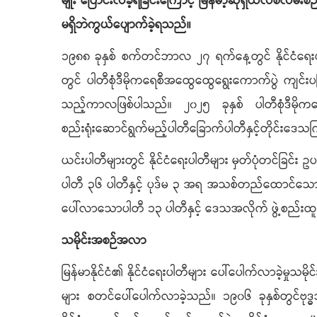
မျိုး ပြောင်းလဲခဲ့ရခြင်းကြောင့် မြန်မာ့ဆိုရှယ်လစ်လမ်း
မရှိဘဲကွယ်ပျောက်ခဲ့ရသည်။
၁၉၈၈ ခုနှစ် စက်တင်ဘာလ ၂၇ ရက်နေ့တွင် နိုင်ငံရေးပါတီ
တွင် ပါတီစုံဒီမိုကရေစီအထွေထွေရွေးကောက်ပွဲ ကျင်းပပြ
သည့်ကာလဖြစ်ပါသည်။ ၂၀၂၅ ခုနှစ် ပါတီစုံဒီမိုကရေစ
စည်းရုံးဆောင်ရွက်မည့်ပါတီခြောက်ပါတီနှင့်တိုင်းဒေသက
ယင်းပါတီများတွင် နိုင်ငံရေးပါတီများ မှတ်ပုံတင်ခ
ပါတီ ၃၆ ပါတီနှင့် ပုဒ်မ ၃ အရ အသစ်တည်ထောင်သောပါတီ
ပေါ်လာသောပါတီ ၁၃ ပါတီနှင့် ဒေသအလိုက် ဖွဲ့စည်းထ
သမိုင်းအစဉ်အလာ
မြန်မာနိုင်ငံ၏ နိုင်ငံရေးပါတီများ ပေါ်ပေါက်လာခဲ့မှုသမ
များ စတင်ပေါ်ပေါက်လာခဲ့သည်။ ၁၉၀၆ ခုနှစ်တွင်ဗု