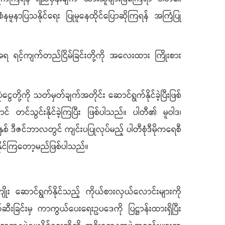
မူနာပြသနိုင်ရေး ပြုမူနေထိုင်ပြောဆိုကြရန် အကြံပြု
ေးအရ ရင့်ကျက်တည်ငြိမ်ခြင်းတို့ကို အလေးထား ကြိုးစား
ေတို့ကို သတ်မှတ်ချက်အတိုင်း ဆောင်ရွက်နိုင်ခဲ့ပြီးဖြစ်
 တင်သွင်းနိုင်ခဲ့ကြပြီး ဖြစ်ပါသည်။ ပါတီ၏ မူဝါဒ၊
နှစ် ဒီဇင်ဘာလတွင် ကျင်းပပြုလုပ်မည့် ပါတီစုံဒီမိုကရေစီ
နိုင်ကြတော့မည်ဖြစ်ပါသည်။
်းကျိုး ဆောင်ရွက်နိုင်သည့် ကိုယ်စားလှယ်လောင်းများကို
ီးခြင်းမှ ကာကွယ်ပေးရေးဥပဒေကို ပြဋ္ဌာန်းထားရှိပြီး