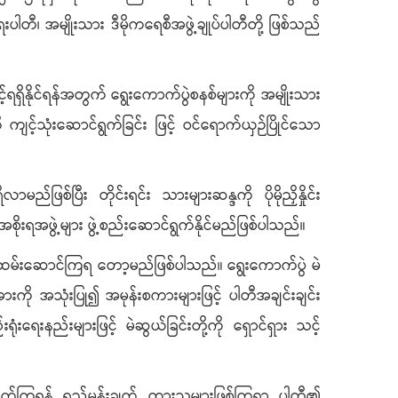
ရေးပါတီ၊ အမျိုးသား ဒီမိုကရေစီအဖွဲ့ချုပ်ပါတီတို့ ဖြစ်သည်
်ရရှိနိုင်ရန်အတွက် ရွေးကောက်ပွဲစနစ်များကို အမျိုးသား
့်သုံးဆောင်ရွက်ခြင်း ဖြင့် ဝင်ရောက်ယှဉ်ပြိုင်သော
်ဖြစ်ပြီး တိုင်းရင်း သားများဆန္ဒကို ပိုမိုညှိနှိုင်း
စိုးရအဖွဲ့များ ဖွဲ့စည်းဆောင်ရွက်နိုင်မည်ဖြစ်ပါသည်။
ား ထမ်းဆောင်ကြရ တော့မည်ဖြစ်ပါသည်။ ရွေးကောက်ပွဲ မဲ
ို အသုံးပြု၍ အမုန်းစကားများဖြင့် ပါတီအချင်းချင်း
းရေးနည်းများဖြင့် မဲဆွယ်ခြင်းတို့ကို ရှောင်ရှား သင့်
်ရွက်ကြရန် ရည်မှန်းချက် ထားသူများဖြစ်ကြရာ ပါတီ၏