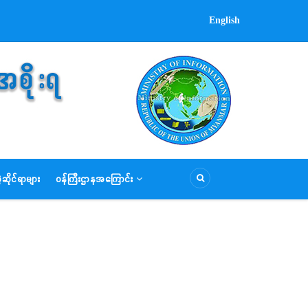
English
ဆိုင်ရာများ
ဝန်ကြီးဌာနအကြောင်း