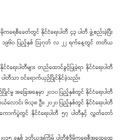
မိုကရေစီခေတ်တွင် နိုင်ငံရေးပါတီ ၄၃ ပါတီ ဖွဲ့စည်းခဲ့ပြီး
ဲ့သည်။ ၁၉၆၀ ပြည့်နှစ် ဩဂုတ် လ ၂၂ ရက်နေ့တွင် တတိယ
်ငံရေးပါတီများ တည်ထောင်ခွင့်ပြုခဲ့ရာ နိုင်ငံရေးပါတီ
ပါတီသာ ဝင်ရောက်ယှဉ်ပြိုင်နိုင်ခဲ့သည်။
ိုင်မှု အခြေအနေမှာ ၂၀၁၀ ပြည့်နှစ်တွင် နိုင်ငံရေးပါတီ
ယ်လောင်း ၆၀၃၈ ဦး၊ ၂၀၂၀ ပြည့်နှစ်တွင် နိုင်ငံရေးပါတီ
ောက်ပွဲတွင် နိုင်ငံရေးပါတီ ၅၇ ပါတီနှင့် လွှတ်တော်
ရာ ၂၀၁၅ ခုနှစ် ဒုတိယအကြိမ် ပါတီစုံဒီမိုကရေစီအထွေထွေ