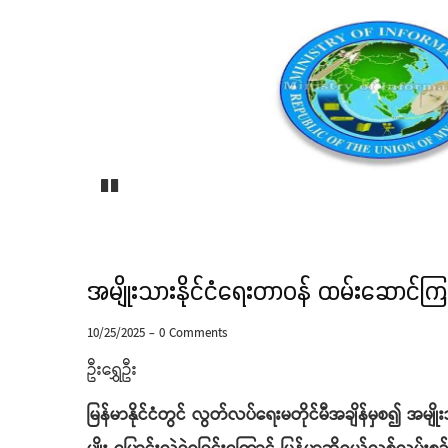
Pause
အမျိုးသားနိုင်ငံရေးတာဝန် ထမ်းဆောင်ကြမည
10/25/2025
-
0 Comments
ဦးရွှေဦး
မြန်မာနိုင်ငံတွင် လွတ်လပ်ရေးမတိုင်မီအချိန်မှစ၍ အမျိုး