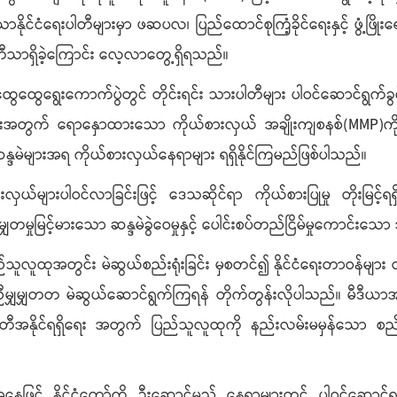
ောနိုင်ငံရေးပါတီများမှာ ဖဆပလ၊ ပြည်ထောင်စုကြံ့ခိုင်ရေးနှင့် ဖွံ့ဖြိုး
းပါတီသာရှိခဲ့ကြောင်း လေ့လာတွေ့ရှိရသည်။
အထွေထွေရွေးကောက်ပွဲတွင် တိုင်းရင်း သားပါတီများ ပါဝင်ဆောင်ရွက်ခွင့
ျားအတွက် ရောနှောထားသော ကိုယ်စားလှယ် အချိုးကျစနစ်(MMP)ကို ကျင
န္ဒမဲများအရ ကိုယ်စားလှယ်နေရာများ ရရှိနိုင်ကြမည်ဖြစ်ပါသည်။
များပါဝင်လာခြင်းဖြင့် ဒေသဆိုင်ရာ ကိုယ်စားပြုမှု တိုးမြင့်ရရှိလာမည
ုမြင့်မားသော ဆန္ဒမဲခွဲဝေမှုနှင့် ပေါင်းစပ်တည်ငြိမ်မှုကောင်းသော အ
ည်သူလူထုအတွင်း မဲဆွယ်စည်းရုံးခြင်း မှစတင်၍ နိုင်ငံရေးတာဝန်မျ
မျှမျှတတ မဲဆွယ်ဆောင်ရွက်ကြရန် တိုက်တွန်းလိုပါသည်။ မီဒီယာအားက
မိပါတီအနိုင်ရရှိရေး အတွက် ပြည်သူလူထုကို နည်းလမ်းမမှန်သော စည်းရုံ
းအနေဖြင့် နိုင်ငံတော်ကို ဦးဆောင်မည့် နေရာများတွင် ပါဝင်ဆောင