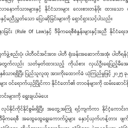
်လာနောက်သားများနှင့် နိုင်ငံသားများ လေးစားတန်ဖိုး ထားသော စံန
နှင့်မညီညွတ်သော ပြောဆိုခြင်းများကို ရှောင်ရှားသင့်ပါသည်။
င်း (Rule Of Law)နှင့် ဒီမိုကရေစီစံနှုန်းများနှင့်အညီ နိုင်ငံရ
ွဲ့စည်းပုံ၊ ပါတီဝင်အင်အား၊ ပါတီ ရုံးခန်းအဆောက်အအုံ၊ ပါတီရန်ပုံငွ
ရန်အတွက်လည်း သတ်မှတ်ထားသည့် ကိုယ်စား လှယ်ဦးရေပြည့်မီအောင်
နှစ်သာရရှိပြီး ပြည်သူလူထု အားကိုးထောက်ခံ ယုံကြည်မှုဖြင့် ၂၀၂၅ ခု
ား ဝင်ရောက်ယှဉ်ပြိုင်ကာ နိုင်ငံတော်၏ တာဝန်များကို ထမ်းဆောင်
ာင်းများကို ရွေးချယ်မဲပေး
်နိုင်ကိုင်နိုင်စွမ်းရှိပြီး အတွေ့အကြုံ ရင့်ကျက်ကာ နိုင်ငံ့ကောင
ဒီမိုကရေစီ အထွေထွေရွေးကောက်ပွဲများ နှောင့်ယှက်ဟန့်တား ဖျက်ဆ