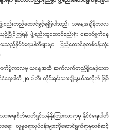
ီများမှာ နှစ်ကာလကြာရှည်စွာ ဖွဲ့စည်းဆောင်ရွက်နိုင်ခြင်း
ား ဖွဲ့စည်းတည်ထောင်ခွင့်ရရှိခဲ့ပါသည်။ ယနေ့အချိန်ကာလ
ယှဉ်ပြိုင်ကြရန် ဖွဲ့စည်းထူထောင်စည်းရုံး ဆောင်ရွက်နေ
ည့်နိုင်ငံရေးပါတီများမှာ ပြည်ထောင်စုတစ်ဝန်းလုံး
။
ွေရွေးကောက်ပွဲကာလမှ ယနေ့အထိ ဆက်လက်တည်ရှိနေခဲ့သော
ေးပါတီ ၂၈ ပါတီ၊ တိုင်းရင်းသားမျိုးနွယ်အလိုက် ဖြစ်
ျိုးသားရေးစိတ်ဓာတ်ရှင်သန်နိုးကြားလာရာမှ နိုင်ငံရေးပါတီ
း၊ လူမှုရေးလုပ်ငန်းများကိုဆောင်ရွက်ရာမှတစ်ဆင့်