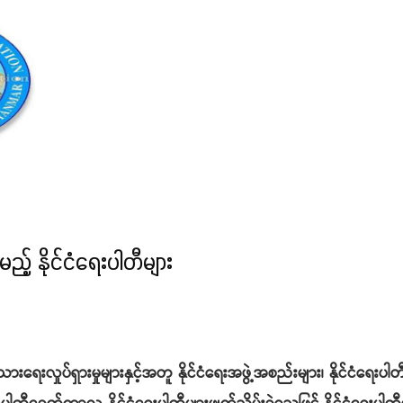
့် နိုင်ငံရေးပါတီများ
သားရေးလှုပ်ရှားမှုများနှင့်အတူ နိုင်ငံရေးအဖွဲ့အစည်းများ၊ နိုင်ငံရေ