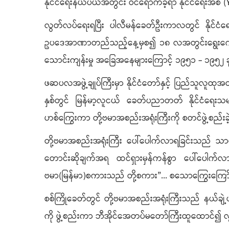
နိုင်ငံရေးနယ်ပယ်အတွင်း ဝင်ရောက်ခဲ့ရာ နိုင်ငံရေးအစ
လွတ်လပ်ရေးရပြီး ပါလီမန်ခေတ်ဦးကာလတွင် နိုင်ငံရေးပ
ဥပဒေအာဏာတည်သည့်နေ့မှစ၍ ၁၈ လအတွင်းရွေးကောက်ပွဲ က
သောင်းကျန်းမှု အခြေအနေများကြောင့် ၁၉၅၁ - ၁၉၅၂ ခုနှ
ဖဆပလအဖွဲ့ချုပ်ကြီးမှာ နိုင်ငံတော်နှင့် ပြည်သူလူထု
နှစ်တွင် မြန်မာ့လူငယ် ခေတ်ပညာတတ် နိုင်ငံရေး
ဟစ်ကြွေးကာ တို့ဗမာအစည်းအရုံးကြီးကို စတင်ဖွဲ့စည်းခ
တို့ဗမာအစည်းအရုံးကြီး ပေါ်ပေါက်လာရခြင်းသည် သာ
တောင်းဆိုချက်အရ ထင်ရှားမှန်ကန်စွာ ပေါ်ပေါက်
ဗမာ(မြန်မာ)စကားသည် တို့စကား”... စသောကြွေးကြော်သ
စစ်ကြိုခေတ်တွင် တို့ဗမာအစည်းအရုံးကြီးသည် နယ်ချဲ့
ကို ဖွဲ့စည်းကာ ဘီအိုင်အေတပ်မတော်ကြီးထူထောင်၍ လွတ