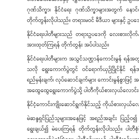
ဂုဏ်သိက္ခာ၊ နိုင်ငံရေး ဂုဏ်သိက္ခာများအတွက် နောင
တိုက်တွန်းလိုပါသည်။ တရားမဝင် မီဒီယာ များနှင့် ဥပဒေ
နိုင်ငံရေးပါတီများသည် တရားဥပဒေကို လေးစားလိုက်နာခြ
အားထုတ်ကြရန် တိုက်တွန်း အပ်ပါသည်။
နိုင်ငံရေးပါတီများက အသွင်သဏ္ဌာန်ကောင်းမွန် ရန်အတွက်ဖ
သလို ရွေးကောက်ပွဲတွင် ဝင်ရောက်ယှဉ်ပြိုင်နိုင် 
ရည်မှန်းချက်၊ လုပ်ဆောင်ချက်များ ကောင်းမွန်စွာဖြင့် အ
အထွေထွေရွေးကောက်ပွဲသို့ ပါတီကိုယ်စားလှယ်လောင်းမျ
နိုင်ငံ့ကောင်းကျိုးဆောင်ရွက်နိုင်သည့် ကိုယ်စားလှယ်လေ
မဲဆန္ဒရှင်ပြည်သူများအနေဖြင့် အရည်အချင်း ပြည့်ဝ၍ လုပ
ရွေးချယ်၍ မဲပေးကြရန် တိုက်တွန်းလိုပါသည်။ ပါတီစုံ