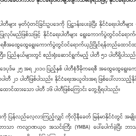
စဉ်ပါတီခေတ်ကာလ နိုင်ငံရေးပါတီများဖျက်သိမ်းခဲ့ရသဖြင့် နိုင်ငံရေးပါတ
များ မှတ်ပုံတင်ခြင်းဥပဒေကို ပြဋ္ဌာန်းပေးခဲ့ပြီး နိုင်ငံရေးပါတီမျ
ုလုပ်မည်ဖြစ်သဖြင့် နိုင်ငံရေးပါတီများ ရွေးကောက်ပွဲတွင်ဝင်ရောက်
ီအထွေထွေရွေးကောက်ပွဲတွင်ဝင်ရောက်ယှဉ်ပြိုင်ရန်တည်ထောင်ထားသ
ြီး၊ ပြည်နယ်များတွင် စည်းရုံးဆောင်ရွက်မည့် ပါတီ ၅၁ ပါတီရှိပါသည်
ြင်း ဥပဒေပုဒ်မ ၂၅ အရ ၂၀၁၀ ပြည့်နှစ် ပါတီစုံဒီမိုကရေစီ အထွေထ
 ၂၁ ပါတီဖြစ်ပါသည်။ နိုင်ငံရေးအယူဝါဒအရ ဖြစ်ပေါ်လာသည့်နိုင်ငံရ
ူထောင်ထားသော ပါတီ ၁၆ ပါတီဖြစ်ကြောင်း တွေ့ရှိရပါသည်။
ိုင်းကို ပြန်လည်လေ့လာကြည့်လျှင် ကိုလိုနီခေတ် မြန်မာနိုင်ငံတွင် အမ
ဒ္ဓဘာသာ ကလျာဏယုဝ အသင်းကြီး (YMBA) ပေါ်ပေါက်ခဲ့ပြီး ဘာသာရေ