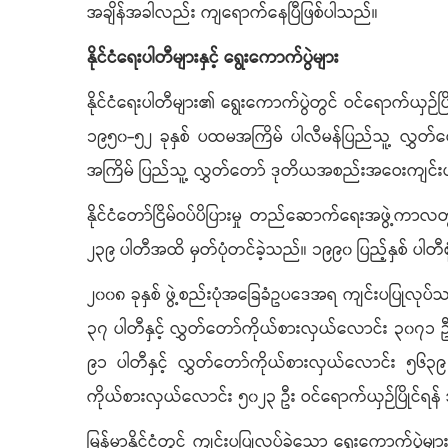
အချိန်အခါလည်း ကျရောက်နေပြီဖြစ်ပါသည်။
နိုင်ငံရေးပါတီများနှင့် ရွေးကောက်ပွဲများ
နိုင်ငံရေးပါတီများ၏ ရွေးကောက်ပွဲတွင် ဝင်ရောက်ယှဉ်ပြိုင
၁၉၅၀-၅၂ ခုနှစ် ပထမအကြိမ် ပါလီမန်ပြည်သူ့ လွှတ်တေ
အကြိမ် ပြည်သူ့ လွှတ်တော် ဒုတိယအစည်းအဝေးကျင်းပရာတ
နိုင်ငံတော်ငြိမ်ဝပ်ပိပြားမှု တည်ဆောက်ရေးအဖွဲ့ကာလတွ
၂၃၉ ပါတီအထိ မှတ်ပုံတင်ခဲ့သည်။ ၁၉၉၀ ပြည့်နှစ် ပါတီစ
၂၀၀၈ ခုနှစ် ဖွဲ့စည်းပုံအခြေခံဥပဒေအရ ကျင်းပပြုလုပ်သည
၃၇ ပါတီနှင့် လွှတ်တော်ကိုယ်စားလှယ်လောင်း ၃၀၇၁ ဦး၊ 
၉၁ ပါတီနှင့် လွှတ်တော်ကိုယ်စားလှယ်လောင်း ၅၆၃၉ ဦး
ကိုယ်စားလှယ်လောင်း ၅၀၂၃ ဦး ဝင်ရောက်ယှဉ်ပြိုင်ရန
မြန်မာနိုင်ငံတွင် ကျင်းပပြုလုပ်ခဲ့သော ရွေးကောက်ပွဲ