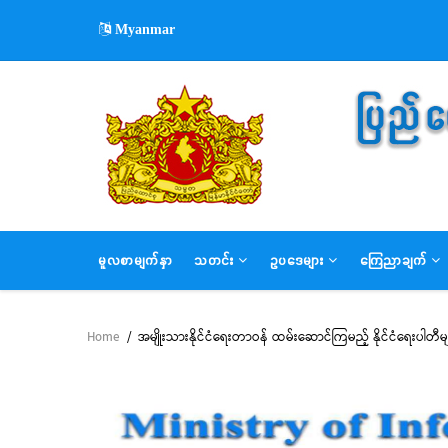
Skip
Myanmar
to
main
content
MAIN
မူလစာမျက်နှာ
သတင်း
ဥပဒေများ
ကြေညာချက်
NAVIGATION
Home
/
အမျိုးသားနိုင်ငံရေးတာဝန် ထမ်းဆောင်ကြမည့် နိုင်ငံရေးပါတီမ
Breadcrumb