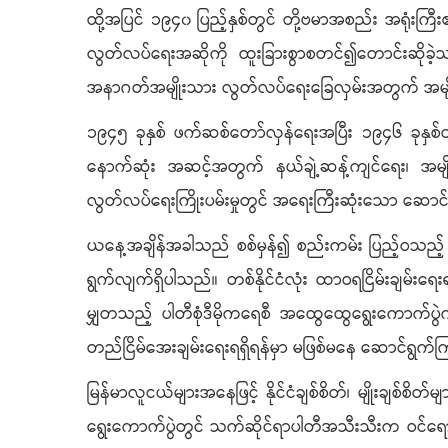
ထို့အပြင် ၁၉၄၀ ပြည့်နှစ်တွင် တို့ဗမာအစည်း အရုံးကြီး၏ 
လွတ်လပ်ရေးအဆိုကို ထူးခြားစွာစတင်၍တောင်းဆိုခဲ့သည်
အနာဂတ်အမျိုးသား လွတ်လပ်ရေးခြေလှမ်းအတွက် အမျိုး
၁၉၄၅ ခုနှစ် ဖက်ဆစ်တော်လှန်ရေးအပြီး ၁၉၄၆ ခုနှစ်တ
နောက်ဆုံး အဆင့်အတွက် နယ်ချဲ့ဆန့်ကျင်ရေး၊ အမျို
လွတ်လပ်ရေးကြိုးပမ်းမှုတွင် အရေးကြီးဆုံးသော ဆောင်ရ
ယနေ့အချိန်အခါသည် စစ်မှန်၍ စည်းကမ်း ပြည့်ဝသည့် ပါတီ
ရွက်လျက်ရှိပါသည်။ တစ်နိုင်ငံလုံး ထာဝရငြိမ်းချမ်း
မျှတသည့် ပါတီစုံဒီမိုကရေစီ အထွေထွေရွေးကောက်ပွဲကို
တည်ငြိမ်အေးချမ်းရေးရရှိရန်မှာ မဖြစ်မနေ ဆောင်ရွက
မြန်မာလူငယ်များအနေဖြင့် နိုင်ငံချစ်စိတ်၊ မျိုးချစ်စ
ရွေးကောက်ပွဲတွင် သက်ဆိုင်ရာပါတီအသီးသီးက ဝင်ရောက်ယှ