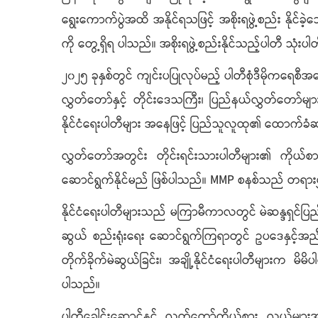
ရွေးကောက်ပွဲအထိ အနိုင်ရသဖြင့် အစိုးရဖွဲ့စည်း နိုင်ခဲ့သ
ကို တွေ့ရှိရ ပါသည်။ အစိုးရဖွဲ့စည်းနိုင်သည့်ပါတီ သုံ
၂၀၂၅ ခုနှစ်တွင် ကျင်းပပြုလုပ်မည့် ပါတီစုံဒီမိုကရေစီ
လွှတ်တော်နှင့် တိုင်းဒေသကြီး၊ ပြည်နယ်လွှတ်တော်မ
နိုင်ငံရေးပါတီများ အနေဖြင့် ပြည်သူလူထု၏ ထောက်ခံဆ
လွှတ်တော်အတွင်း တိုင်းရင်းသားပါတီများ၏ ကိုယ်စားလှယ်
ဆောင်ရွက်နိုင်မည် ဖြစ်ပါသည်။ MMP စနစ်သည် တရားမျှတမှ
နိုင်ငံရေးပါတီများသည် မကြာမီကာလတွင် မဲဆန္ဒရှင်ပြ
ဆွယ် စည်းရုံးရေး ဆောင်ရွက်ကြရာတွင် ဥပဒေနှင့်အညီ
တိုက်ခိုက်မဲဆွယ်ခြင်း၊ အချို့နိုင်ငံရေးပါတီများက မိ
ပါသည်။
ပါတီခေါင်းဆောင်နှင့် လွှတ်တော်ကိုယ်စား လှယ်မျာ