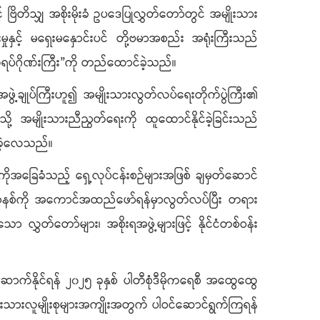
့် ဗြိတိသျှ အစိုးမိုးခံ ဥပဒေပြုလွှတ်တော်တွင် အမျိုးသား
ုနှင့် မရှေးမနှောင်းပင် တို့ဗမာအစည်း အရုံးကြီးသည်
ပ်ဂိုဏ်းကြီး”ကို တည်ထောင်ခဲ့သည်။
ဲ့ချုပ်ကြီးဟူ၍ အမျိုးသားလွတ်လပ်ရေးတိုက်ပွဲကြီး၏
့ အမျိုးသားညီညွတ်ရေးကို ထူထောင်နိုင်ခဲ့ခြင်းသည်
စ်ခဲ့လေသည်။
်ကိုအခြေခံသည့် ရှေ့လုပ်ငန်းစဉ်များအဖြစ် ချမှတ်ဆောင်
ကရေစီစနစ်ကို အကောင်အထည်ဖော်ရန်မှာလွတ်လပ်ပြီး တရား
လွှတ်တော်များ၊ အစိုးရအဖွဲ့များဖြင့် နိုင်ငံတစ်ဝန်း
်ဆောက်နိုင်ရန် ၂၀၂၅ ခုနှစ် ပါတီစုံဒီမိုကရေစီ အထွေထွေ
ရင်းသားလူမျိုးစုများအကျိုးအတွက် ပါဝင်ဆောင်ရွက်ကြရန်