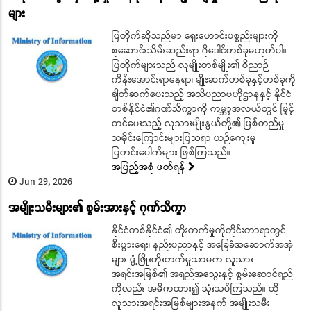
များ
ပြတိုက်ဆိုသည်မှာ ရှေးဟောင်းပစ္စည်းများကို
စုဆောင်းသိမ်းဆည်းရာ ဂိုဒေါင်တစ်ခုမဟုတ်ပါ။
ပြတိုက်များသည် လူမျိုးတစ်မျိုး၏ ဝိညာဉ်
ကိန်းအောင်းရာနေရာ၊ မျိုးဆက်တစ်ခုနှင့်တစ်ခုကို
ချိတ်ဆက်ပေးသည့် အသိပညာဗဟိုဌာနနှင့် နိုင်ငံ
တစ်နိုင်ငံ၏ဂုဏ်သိက္ခာကို ကမ္ဘာ့အလယ်တွင် မြှင့်
တင်ပေးသည့် လူသားမျိုးနွယ်တို့၏ ဖြစ်တည်မှု
သမိုင်းကြောင်းများပြသရာ ယဉ်ကျေးမှု
ပြတင်းပေါက်များ ဖြစ်ကြသည်။
အပြည့်အစုံ ဖတ်ရန်
Jun 29, 2026
အမျိုးသမီးများ၏ စွမ်းအားနှင့် ဂုဏ်သိက္ခာ
နိုင်ငံတစ်နိုင်ငံ၏ တိုးတက်မှုကိုတိုင်းတာရာတွင်
စီးပွားရေး၊ နည်းပညာနှင့် အခြေခံအဆောက်အအုံ
များ ဖွံ့ဖြိုးတိုးတက်မှုသာမက လူသား
အရင်းအမြစ်၏ အရည်အသွေးနှင့် စွမ်းဆောင်ရည်
ကိုလည်း အဓိကထား၍ သုံးသပ်ကြသည်။ ထို
လူသားအရင်းအမြစ်များအနက် အမျိုးသမီး