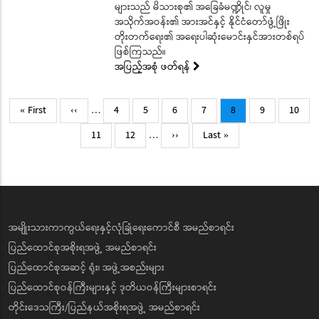
များသည် မိသားစု၏ အခြေခံမဏ္ဍိုင်၊ လူမှု
အသိုက်အဝန်း၏ အားအင်နှင့် နိုင်ငံတော်ဖွံ့ဖြိုး
တိုးတက်ရေး၏ အရေးပါဆုံးမောင်းနှင်အားတစ်ရပ်
ဖြစ်ကြသည်။
အပြည့်အစုံ ဖတ်ရန်
Pagination
First
Previous
Page
Page
Page
Page
Current
Page
Page
« First
‹‹
…
4
5
6
7
8
9
10
page
page
page
Page
Page
Next
Last
11
12
…
››
Last »
page
page
အမျိုးသားကာကွယ်ရေးနှင့်လုံခြုံရေးကောင်စီ အမည်စာရင်း
ပြည်ထောင်စုအစိုးရအဖွဲ့ အမည်စာရင်း
ပြည်ထောင်စုအဆင့် ရုံး၊ အဖွဲ့အစည်းများ
ပြည်ထောင်စုဝန်ကြီးများနှင့် ဒုတိယဝန်ကြီးများစာရင်း
တိုင်းဒေသကြီး/ပြည်နယ်အစိုးရအဖွဲ့ အမည်စာရင်း