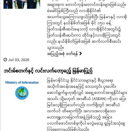
အများစုက တောင်ကုန်းတောင်တန်းများဖြစ်သည်။
မဲခေါင်မြစ်ကြီးသည် လာအိုနိုင်ငံ၏
အသက်သွေးကြောသဖွယ်ဖြစ်ပြီး မြန်မာနှင့် လာအို
ကြားတွင် နယ်နိမိတ်အဖြစ် မိုင် ၁၅၀ ခန့်
ဖြတ်သန်းစီးဆင်းနေသလို လာအိုနိုင်ငံအတွင်း၌
ဖြတ်သန်းစီးဆင်းကာ ထိုင်းနှင့်လာအိုကြားတွင်
လည်း နယ်နိမိတ်မြစ်အဖြစ် ဆက်လက်စီးဆင်း
သွားသည်။
အပြည့်အစုံ ဖတ်ရန်
Jul 03, 2026
ဘင်းမ်စတက်နှင့် လင်းလက်တော့မည့် မြန်မာပြည်
မြန်မာနိုင်ငံသူ နိုင်ငံသားများနှင့် စီးပွားရေး
အသိုက်အဝန်းအနေဖြင့် ဒေသတွင်း ပူးပေါင်း
ဆောင်ရွက်မှုဟုဆိုလျှင် အရှေ့တောင်အာရှနိုင်ငံများ
အသင်း သို့မဟုတ် အာဆီယံ (ASEAN) ကိုသာ ပြေး
မြင်လေ့ရှိကြသော်လည်း လက်ရှိတွင် အာဆီယံ
ထက်ပင် ထိရောက်ပြီး အလားအလာရှိသော
မဟာဗျူဟာမြောက်အဖွဲ့ဖြစ်သည့် အခြား
ပလက်ဖောင်းတစ်ခုကိုပါ မလွဲမသွေ ရှုမြင်အသုံးချ
ကြရတော့မည်ဖြစ်ပါသည်။