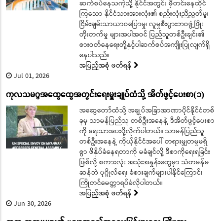
ဆက်စပ်နေသကဲ့သို့ နိုင်ငံအတွင်း မှီတင်းနေထိုင်
ကြသော နိုင်ငံသားအားလုံး၏ စည်းလုံးညီညွတ်မှု၊
ငြိမ်းချမ်းသာယာဝပြောမှု၊ လူမှုစီးပွားဘဝဖွံ့ဖြိုး
တိုးတက်မှု များအပါအဝင် ပြည်သူတစ်ဦးချင်း၏
စားဝတ်နေရေးတို့နှင့်ပါဆက်စပ်အကျိုးပြုလျက်ရှိ
နေပါသည်။
အပြည့်အစုံ ဖတ်ရန်
Jul 01, 2026
ကုလသမဂ္ဂအထွေထွေအတွင်းရေးမှူးချုပ်ထံသို့ အိတ်ဖွင့်ပေးစာ(၁)
အဆွေတော်ထံသို့ အချုပ်အခြာအာဏာပိုင်နိုင်ငံတစ်
ခုမှ သာမန်ပြည်သူ တစ်ဦးအနေနဲ့ ဒီအိတ်ဖွင့်ပေးစာ
ကို ရေးသားပေးပို့လိုက်ပါတယ်။ သာမန်ပြည်သူ
တစ်ဦးအနေနဲ့ ကိုယ့်နိုင်ငံအပေါ် တရားမျှတမှုမရှိ
စွာ ဖိနှိပ်ခံနေရတာကို မခံချင်လို့ ဒီစာကိုရေးရခြင်း
ဖြစ်လို့ စကားလုံး အသုံးအနှုန်းတွေမှာ သံတမန်မ
ဆန်ဘဲ ပုဂ္ဂိုလ်ရေး ခံစားချက်များပါနိုင်ကြောင်း
ကြိုတင်မေတ္တာရပ်ခံလိုပါတယ်။
အပြည့်အစုံ ဖတ်ရန်
Jun 30, 2026