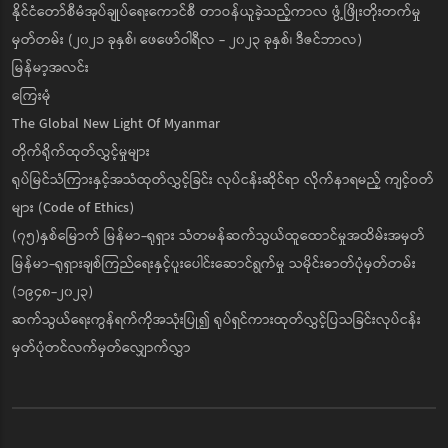
နိုင်ငံတော်စီမံအုပ်ချုပ်ရေးကောင်စီ တာဝန်ယူခဲ့သည့်ကာလ ဖွံ့ဖြိုးတိုးတက်မှု
မှတ်တမ်း (၂၀၂၁ ခုနှစ်၊ ဖေဖော်ဝါရီလ - ၂၀၂၃ ခုနှစ်၊ ဒီဇင်ဘာလ)
မြန်မာ့အလင်း
ကြေးမုံ
The Global New Light Of Myanmar
တိုက်ရိုက်ထုတ်လွှင့်မှုများ
ရုပ်မြင်သံကြားနှင့်အသံထုတ်လွှင့်ခြင်း လုပ်ငန်းဆိုင်ရာ လိုက်နာရမည့် ကျင့်ဝတ်
များ (Code of Ethics)
(၇၅)နှစ်မြောက် မြန်မာ-ရုရှား သံတမန်ဆက်သွယ်ထူထောင်မှုအထိမ်းအမှတ်
မြန်မာ-ရုရှားချစ်ကြည်ရေးနှင့်ပူးပေါင်းဆောင်ရွက်မှု သမိုင်းဓာတ်ပုံမှတ်တမ်း
(၁၉၄၈-၂၀၂၃)
ဆက်သွယ်ရေးကွန်ရက်ကိုအသုံးပြု၍ ရုပ်ရှင်ကားထုတ်လွှင့်ပြသခြင်းလုပ်ငန်း
မှတ်ပုံတင်လက်မှတ်လျှောက်လွှာ