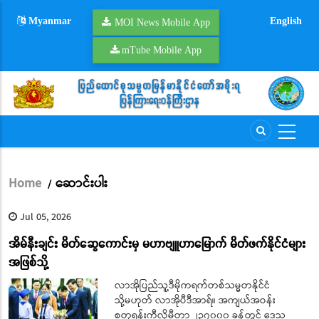
Skip
Myanmar
English
to
MOI News Mobile App
main
mTube Mobile App
content
Home
ဆောင်းပါး
/
Breadcrumb
Jul 05, 2026
အိမ်နီးချင်း မိတ်ဆွေကောင်းမှ မဟာဗျူဟာမြောက် မိတ်ဖက်နိုင်ငံများ
အဖြစ်သို့
လာအိုပြည်သူ့ဒီမိုကရက်တစ်သမ္မတနိုင်ငံ
သို့မဟုတ် လာအိုပီဒီအာရ်။ အကျယ်အဝန်း
စတုရန်းကီလိုမီတာ ၂၃၇၀၀၀ ခန့်တွင် ဒေသ