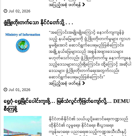
အပြည့်အစုံ ဖတ်ရန်
Jul 02, 2026
ဖွံ့ဖြိုးတိုးတက်သော နိုင်ငံတော်သို့ . . .
“အကြောင်းအမျိုးမျိုးကြောင့် နောက်ကျကျန်ခဲ့
သည့် နယ်မြေများကို ဖွံ့ဖြိုးတိုးတက်မှုများ ကွာဟ
မှုမရှိအောင် ဆောင်ရွက်ပေးရမည်ဖြစ်ကြောင်း၊
အချို့နယ်မြေများသည် အစွန်အဖျားဒေသများ
မဟုတ်သော်လည်း ဖွံ့ဖြိုးတိုးတက်မှု နောက်ကျနေ
သည့်ဒေသများလည်းရှိကြောင်း၊ ထို့ကြောင့် အဆိုပါ
ဒေသများ ဖွံ့ဖြိုးတိုးတက်ရေးအတွက်လည်း
ဆောင်ရွက်ပေးရမည်ဖြစ်ကြောင်း”
အပြည့်အစုံ ဖတ်ရန်
Jul 01, 2026
ရွှေဂုံ-ရွှေမြိုင်ပေါင်းကူးဖို့… မြစ်သံလွင်ကိုဖြတ်ကျော်လို့… DEMU
စီးကြစို့
နိုင်ငံတစ်နိုင်ငံ၏ သယ်ယူပို့ဆောင်ရေးကဏ္ဍသည်
ထိုနိုင်ငံ၏ လူမှုရေး၊ နိုင်ငံရေး၊ စီးပွားရေး၊
ကျန်းမာရေး၊ ပညာရေးစသည့်ကဏ္ဍအသီးသီးနှင့်