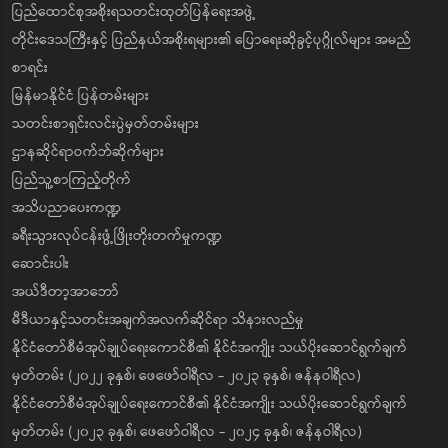
ပြည်ထောင်စုအစိုးရသတင်းထုတ်ပြန်ရေးအဖွဲ့
တိုင်းဒေသကြီးနှင့် ပြည်နယ်အစိုးရများ၏ ပြောရေးဆိုခွင့်ပုဂ္ဂိုလ်များ အမည်
စာရင်း
မြန်မာနိုင်ငံ ပြန်တမ်းများ
သတင်းစာရှင်းလင်းပွဲမှတ်တမ်းများ
ဌာနဆိုင်ရာဝက်ဘ်ဆိုက်များ
ပြည်သူ့စာကြည့်တိုက်
အသိပညာပေးကဏ္ဍ
ခရီးသွားလုပ်ငန်းဖွံ့ဖြိုးတိုးတက်မှုကဏ္ဍ
ဆောင်းပါး
အယ်ဒီတာ့အာဘော်
မီဒီယာနှင့်သတင်းအချက်အလက်ဆိုင်ရာ သိနားလည်မှု
နိုင်ငံတော်စီမံအုပ်ချုပ်ရေးကောင်စီ၏ နိုင်ငံအကျိုး သယ်ပိုးဆောင်ရွက်ချက်
မှတ်တမ်း (၂၀၂၂ ခုနှစ်၊ ဖေဖော်ဝါရီလ - ၂၀၂၃ ခုနှစ်၊ ဇန်နဝါရီလ)
နိုင်ငံတော်စီမံအုပ်ချုပ်ရေးကောင်စီ၏ နိုင်ငံအကျိုး သယ်ပိုးဆောင်ရွက်ချက်
မှတ်တမ်း (၂၀၂၃ ခုနှစ်၊ ဖေဖော်ဝါရီလ - ၂၀၂၄ ခုနှစ်၊ ဇန်နဝါရီလ)