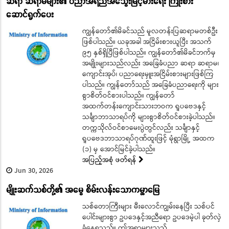
ဆရာ ဆရာမများ၏ ပညာအရည်အသွေးမြင့်မားရေး ကြိုးစား
ဆောင်ရွက်ပေး
ကျွန်တော်၏မိခင်သည် မူလတန်းပြဆရာမတစ်ဦး
ဖြစ်ပါသည်။ ယခုအခါ အငြိမ်းစားယူပြီး အသက်
၉၅ နှစ်ရှိပြီဖြစ်ပါသည်။ ကျွန်တော်၏မိခင်ဘက်မှ
အမျိုးများသည်လည်း အခြေခံပညာ ဆရာ ဆရာမ၊
ကျောင်းအုပ်၊ ပညာရေးမှူးအငြိမ်းစားများဖြစ်ကြ
ပါသည်။ ကျွန်တော်သည် အခြေခံပညာရေးကို များ
စွာစိတ်ဝင်စားပါသည်။ ကျွန်တော်
အထက်တန်းကျောင်းသားဘဝက ရူပဗေဒနှင့်
သင်္ချာဘာသာရပ်ကို များစွာစိတ်ဝင်စားခဲ့ပါသည်။
တက္ကသိုလ်ဝင်စာမေးပွဲတွင်လည်း သင်္ချာနှင့်
ရူပဗေဒဘာသာရပ်ဂုဏ်ထူးဖြင့် မုံရွာမြို့ အထက
(၁) မှ အောင်မြင်ခဲ့ပါသည်။
အပြည့်အစုံ ဖတ်ရန်
Jun 30, 2026
မျိုးဆက်သစ်တို့၏ အမွေ စိမ်းလန်းသောကမ္ဘာမြေ
သစ်တောကြီးများ မီးလောင်ကျွမ်းနေပြီး သစ်ပင်
ပေါင်းများစွာ ဥပဒေနှင့်အညီရော ဥပဒေမဲ့ပါ ခုတ်လှဲ
ခံနေရသည်။ ဤအရာများသည်