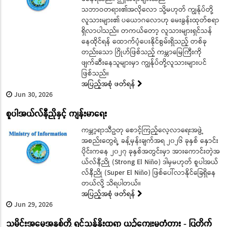
သဘာဝတရား၏အလိုလော သို့မဟုတ် ကျွန်ုပ်တို့
လူသားများ၏ ပယောဂလောဟု မေးခွန်းထုတ်စရာ
ရှိလာပါသည်။ တကယ်တော့ လူသားများရှင်သန်
နေထိုင်ရန် ထောက်ပံ့ပေးနိုင်စွမ်းရှိသည့် တစ်ခု
တည်းသော ဂြိုဟ်ဖြစ်သည့် ကမ္ဘာမြေကြီးကို
ဖျက်ဆီးနေသူများမှာ ကျွန်ုပ်တို့လူသားများပင်
ဖြစ်သည်။
အပြည့်အစုံ ဖတ်ရန်
Jun 30, 2026
စူပါအယ်လ်နီညိုနှင့် ကျန်းမာရေး
ကမ္ဘာ့ရာသီဥတု စောင့်ကြည့်လေ့လာရေးအဖွဲ့
အစည်းတွေရဲ့ ခန့်မှန်းချက်အရ ၂၀၂၆ ခုနှစ် နှောင်း
ပိုင်းကနေ ၂၀၂၇ ခုနှစ်အတွင်းမှာ အားကောင်းတဲ့အ
ယ်လ်နီညို (Strong El Niño) ဒါမှမဟုတ် စူပါအယ်
လ်နီညို (Super El Niño) ဖြစ်ပေါ်လာနိုင်ခြေရှိနေ
တယ်လို့ သိရပါတယ်။
အပြည့်အစုံ ဖတ်ရန်
Jun 29, 2026
သမိုင်းအမွေအနှစ်တို့ ရှင်သန်နိုးထရာ ယဉ်ကျေးမှုတံတား - ပြတိုက်