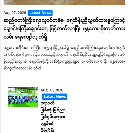
Aug 07, 2026
Latest News
ဆည်တော်ကြီးရေလှောင်တမံမှ ရေထိန်းညှိလွှတ်ထားမှုကြောင့်
ချောင်းမကြီးချောင်းရေ မြင့်တက်လာပြီး မန္တလေး-မိုးကုတ်ကား
လမ်း ‌ရေ‌ကျော်လျက်ရှိ
မန္တလေးတိုင်းဒေသကြီး မတ္တရာမြို့နယ်ရှိ ဆည်တော်ကြီးရေလှောင်တမံတွင်
ရေဝင်ရောက်မှုများပြားလာသည့်အတွက် ရေထိန်းညှိလျှော့ချခြင်းများပြုလုပ်
ခဲ့သည့်အတွက် ချောင်းမကြီးအနီးရှိကျေးရွာများ ရေဝင်ရောက်ပြီး မန္တလေး-
မိုးကုတ်ကားလမ်း တံငါ
Aug 07, 2026
Latest News
ဧရာဝတီ
မြစ်ဆုံ-မြစ်ညာ
မြစ်ဝှမ်းရေအား
လျှပ်စစ်
စီမံကိန်း