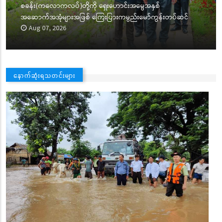
စခန်း(ကလောကလပ်)တို့ကို ရှေးဟောင်းအမွေအနှစ်
အဆောက်အအုံများအဖြစ် ကြေးပြားကမ္ပည်းမော်ကွန်းတပ်ဆင်
Aug 07, 2026
နောက်ဆုံးရသတင်းများ