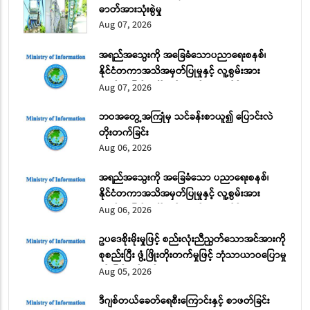
ဓာတ်အားသုံးစွဲမှု
Aug 07, 2026
အရည်အသွေးကို အခြေခံသောပညာရေးစနစ်၊
နိုင်ငံတကာအသိအမှတ်ပြုမှုနှင့် လူ့စွမ်းအား
အရင်းအမြစ် ဖွံ့ဖြိုးတိုးတက်ရေး အပိုင်း (၂)
Aug 07, 2026
ဘဝအတွေ့အကြုံမှ သင်ခန်းစာယူ၍ ပြောင်းလဲ
တိုးတက်ခြင်း
Aug 06, 2026
အရည်အသွေးကို အခြေခံသော ပညာရေးစနစ်၊
နိုင်ငံတကာအသိအမှတ်ပြုမှုနှင့် လူ့စွမ်းအား
အရင်းအမြစ် ဖွံ့ဖြိုးတိုးတက်ရေး အပိုင်း (၁)
Aug 06, 2026
ဥပဒေစိုးမိုးမှုဖြင့် စည်းလုံးညီညွတ်သောအင်အားကို
စုစည်းပြီး ဖွံ့ဖြိုးတိုးတက်မှုဖြင့် ဘုံသာယာဝပြောမှု
ကို မြှင့်တင်မည်
Aug 05, 2026
ဒီဂျစ်တယ်ခေတ်ရေစီးကြောင်းနှင့် စာဖတ်ခြင်း