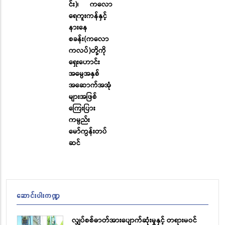
င်း)၊ ကလော
ရေကူးကန်နှင့်
နားနေ
စခန်း(ကလော
ကလပ်)တို့ကို
ရှေးဟောင်း
အမွေအနှစ်
အဆောက်အအုံ
များအဖြစ်
ကြေးပြား
ကမ္ပည်း
မော်ကွန်းတပ်
ဆင်
ဆောင်းပါးကဏ္ဍ
လျှပ်စစ်ဓာတ်အားပျောက်ဆုံးမှုနှင့် တရားမဝင်