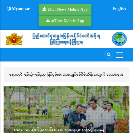
Skip
Myanmar
English
to
MOI News Mobile App
main
mTube Mobile App
content
ရာဝတီ မြစ်ဆုံ-မြစ်ညာ မြစ်ဝှမ်းရေအားလျှပ်စစ်စီမံကိန်းအတွက် ဒေသခံများ
Esports N
ှင့် ဆွေးနွေး
MLBB ဝင်
ကလောစာတိုက်(ဟောင်း)၊ ကလောရေကူးကန်နှင့် နားနေ