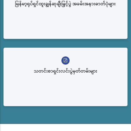
မြန်မာ့ရုပ်ရှင်ထူးချွန်ဆုချီးမြှင့်ပွဲ အခမ်းအနားဓာတ်ပုံများ
သတင်းစာရှင်းလင်းပွဲမှတ်တမ်းများ