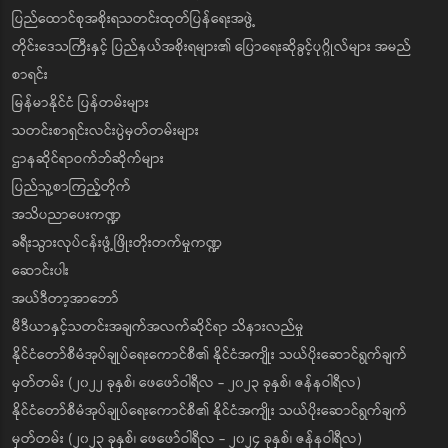
ပြည်ထောင်စုအစိုးရသတင်းထုတ်ပြန်ရေးအဖွဲ့
တိုင်းဒေသကြီးနှင့် ပြည်နယ်အစိုးရများ၏ ပြောရေးဆိုခွင့်ပုဂ္ဂိုလ်များ အမည်
စာရင်း
မြန်မာနိုင်ငံ ပြန်တမ်းများ
သတင်းစာရှင်းလင်းပွဲမှတ်တမ်းများ
ဌာနဆိုင်ရာဝက်ဘ်ဆိုက်များ
ပြည်သူ့စာကြည့်တိုက်
အသိပညာပေးကဏ္ဍ
ခရီးသွားလုပ်ငန်းဖွံ့ဖြိုးတိုးတက်မှုကဏ္ဍ
ဆောင်းပါး
အယ်ဒီတာ့အာဘော်
မီဒီယာနှင့်သတင်းအချက်အလက်ဆိုင်ရာ သိနားလည်မှု
နိုင်ငံတော်စီမံအုပ်ချုပ်ရေးကောင်စီ၏ နိုင်ငံအကျိုး သယ်ပိုးဆောင်ရွက်ချက်
မှတ်တမ်း (၂၀၂၂ ခုနှစ်၊ ဖေဖော်ဝါရီလ - ၂၀၂၃ ခုနှစ်၊ ဇန်နဝါရီလ)
နိုင်ငံတော်စီမံအုပ်ချုပ်ရေးကောင်စီ၏ နိုင်ငံအကျိုး သယ်ပိုးဆောင်ရွက်ချက်
မှတ်တမ်း (၂၀၂၃ ခုနှစ်၊ ဖေဖော်ဝါရီလ - ၂၀၂၄ ခုနှစ်၊ ဇန်နဝါရီလ)