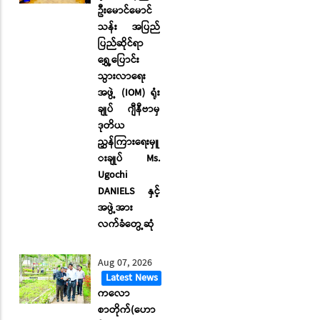
ဦးမောင်မောင်
သန်း အပြည်
ပြည်ဆိုင်ရာ
ရွှေ့ပြောင်း
သွားလာရေး
အဖွဲ့ (IOM) ရုံး
ချုပ် ဂျီနီဗာမှ
ဒုတိယ
ညွှန်ကြားရေးမှူ
းချုပ် Ms.
Ugochi
DANIELS နှင့်
အဖွဲ့အား
လက်ခံတွေ့ဆုံ
Aug 07, 2026
Latest News
ကလော
စာတိုက်(ဟော