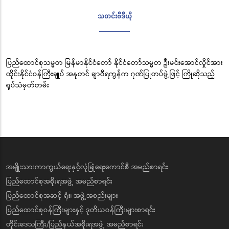
သတင်းဗီဒီယို
ပြည်ထောင်စုသမ္မတ မြန်မာနိုင်ငံတော် နိုင်ငံတော်သမ္မတ ဦးမင်းအောင်လှိုင်အား
ထိုင်းနိုင်ငံဝန်ကြီးချုပ် အနုတင် ချာဝီရကွန်က ဂုဏ်ပြုတပ်ဖွဲ့ဖြင့် ကြိုဆိုသည့်
ရုပ်သံမှတ်တမ်း
အမျိုးသားကာကွယ်ရေးနှင့်လုံခြုံရေးကောင်စီ အမည်စာရင်း
ပြည်ထောင်စုအစိုးရအဖွဲ့ အမည်စာရင်း
ပြည်ထောင်စုအဆင့် ရုံး၊ အဖွဲ့အစည်းများ
ပြည်ထောင်စုဝန်ကြီးများနှင့် ဒုတိယဝန်ကြီးများစာရင်း
တိုင်းဒေသကြီး/ပြည်နယ်အစိုးရအဖွဲ့ အမည်စာရင်း