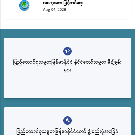
အလေ့အထ မြှင့်တင်ရေး
Aug 04, 2026
ပြည်ထောင်စုသမ္မတမြန်မာနိုင်ငံ နိုင်ငံတော်သမ္မတ မိန့်ခွန်း
များ
ပြည်‌ထောင်စုသမ္မတမြန်မာနိုင်ငံတော် ဖွဲ့စည်းပုံအခြေခံ