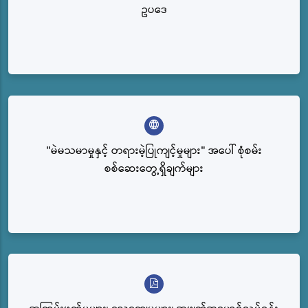
ဥပဒေ
"မဲမသမာမှုနှင့် တရားမဲ့ပြုကျင့်မှုများ" အပေါ် စုံစမ်း
စစ်ဆေးတွေ့ရှိချက်များ