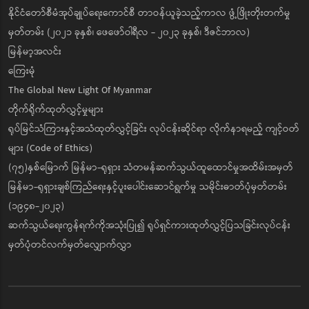
နိုင်ငံတော်စီမံအုပ်ချုပ်ရေးကောင်စီ တာဝန်ယူခဲ့သည့်ကာလ ဖွံ့ဖြိုးတိုးတက်မှု
မှတ်တမ်း (၂၀၂၁ ခုနှစ်၊ ဖေဖော်ဝါရီလ - ၂၀၂၃ ခုနှစ်၊ ဒီဇင်ဘာလ)
မြန်မာ့အလင်း
ကြေးမုံ
The Global New Light Of Myanmar
တိုက်ရိုက်ထုတ်လွှင့်မှုများ
ရုပ်မြင်သံကြားနှင့်အသံထုတ်လွှင့်ခြင်း လုပ်ငန်းဆိုင်ရာ လိုက်နာရမည့် ကျင့်ဝတ်
များ (Code of Ethics)
(၇၅)နှစ်မြောက် မြန်မာ-ရုရှား သံတမန်ဆက်သွယ်ထူထောင်မှုအထိမ်းအမှတ်
မြန်မာ-ရုရှားချစ်ကြည်ရေးနှင့်ပူးပေါင်းဆောင်ရွက်မှု သမိုင်းဓာတ်ပုံမှတ်တမ်း
(၁၉၄၈-၂၀၂၃)
ဆက်သွယ်ရေးကွန်ရက်ကိုအသုံးပြု၍ ရုပ်ရှင်ကားထုတ်လွှင့်ပြသခြင်းလုပ်ငန်း
မှတ်ပုံတင်လက်မှတ်လျှောက်လွှာ