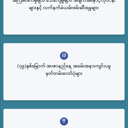
အကြမ်းဖက်မှုများ၊ သေကျေမှုများ၊ အဖျက်အမှောင့်လုပ်ငန်း
များနှင့် လက်နက်ခဲယမ်းဖမ်းဆီးရမှုများ
(၇၉)နှစ်မြောက် အာဇာနည်နေ့ အခမ်းအနားကျင်းပမှု
မှတ်တမ်းဓာတ်ပုံများ