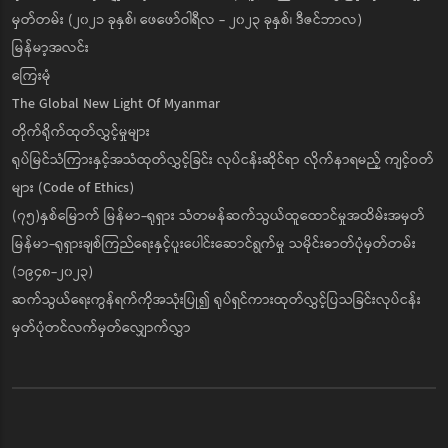
မှတ်တမ်း (၂၀၂၁ ခုနှစ်၊ ဖေဖော်ဝါရီလ - ၂၀၂၃ ခုနှစ်၊ ဒီဇင်ဘာလ)
မြန်မာ့အလင်း
ကြေးမုံ
The Global New Light Of Myanmar
တိုက်ရိုက်ထုတ်လွှင့်မှုများ
ရုပ်မြင်သံကြားနှင့်အသံထုတ်လွှင့်ခြင်း လုပ်ငန်းဆိုင်ရာ လိုက်နာရမည့် ကျင့်ဝတ်
များ (Code of Ethics)
(၇၅)နှစ်မြောက် မြန်မာ-ရုရှား သံတမန်ဆက်သွယ်ထူထောင်မှုအထိမ်းအမှတ်
မြန်မာ-ရုရှားချစ်ကြည်ရေးနှင့်ပူးပေါင်းဆောင်ရွက်မှု သမိုင်းဓာတ်ပုံမှတ်တမ်း
(၁၉၄၈-၂၀၂၃)
ဆက်သွယ်ရေးကွန်ရက်ကိုအသုံးပြု၍ ရုပ်ရှင်ကားထုတ်လွှင့်ပြသခြင်းလုပ်ငန်း
မှတ်ပုံတင်လက်မှတ်လျှောက်လွှာ