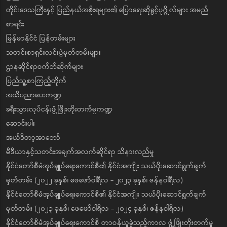
တိုင်းဒေသကြီးနှင့် ပြည်နယ်အစိုးရများ၏ ပြောရေးဆိုခွင့်ပုဂ္ဂိုလ်များ အမည်
စာရင်း
မြန်မာနိုင်ငံ ပြန်တမ်းများ
သတင်းစာရှင်းလင်းပွဲမှတ်တမ်းများ
ဌာနဆိုင်ရာဝက်ဘ်ဆိုက်များ
ပြည်သူ့စာကြည့်တိုက်
အသိပညာပေးကဏ္ဍ
ခရီးသွားလုပ်ငန်းဖွံ့ဖြိုးတိုးတက်မှုကဏ္ဍ
ဆောင်းပါး
အယ်ဒီတာ့အာဘော်
မီဒီယာနှင့်သတင်းအချက်အလက်ဆိုင်ရာ သိနားလည်မှု
နိုင်ငံတော်စီမံအုပ်ချုပ်ရေးကောင်စီ၏ နိုင်ငံအကျိုး သယ်ပိုးဆောင်ရွက်ချက်
မှတ်တမ်း (၂၀၂၂ ခုနှစ်၊ ဖေဖော်ဝါရီလ - ၂၀၂၃ ခုနှစ်၊ ဇန်နဝါရီလ)
နိုင်ငံတော်စီမံအုပ်ချုပ်ရေးကောင်စီ၏ နိုင်ငံအကျိုး သယ်ပိုးဆောင်ရွက်ချက်
မှတ်တမ်း (၂၀၂၃ ခုနှစ်၊ ဖေဖော်ဝါရီလ - ၂၀၂၄ ခုနှစ်၊ ဇန်နဝါရီလ)
နိုင်ငံတော်စီမံအုပ်ချုပ်ရေးကောင်စီ တာဝန်ယူခဲ့သည့်ကာလ ဖွံ့ဖြိုးတိုးတက်မှု