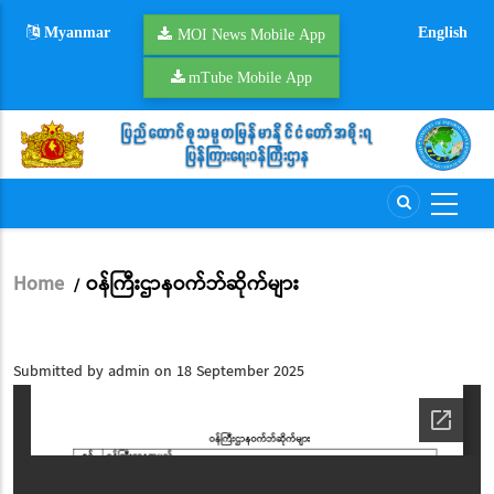
Skip
Myanmar
English
to
MOI News Mobile App
main
mTube Mobile App
content
Home
ဝန်ကြီးဌာနဝက်ဘ်ဆိုက်များ
/
Breadcrumb
Submitted by
admin
on 18 September 2025