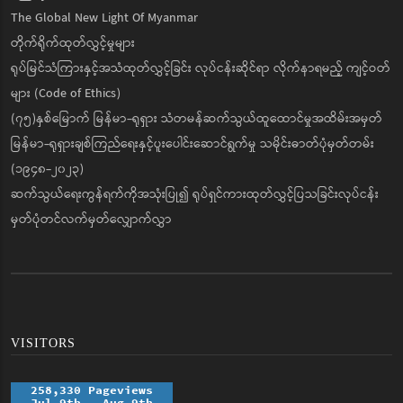
The Global New Light Of Myanmar
တိုက်ရိုက်ထုတ်လွှင့်မှုများ
ရုပ်မြင်သံကြားနှင့်အသံထုတ်လွှင့်ခြင်း လုပ်ငန်းဆိုင်ရာ လိုက်နာရမည့် ကျင့်ဝတ်
များ (Code of Ethics)
(၇၅)နှစ်မြောက် မြန်မာ-ရုရှား သံတမန်ဆက်သွယ်ထူထောင်မှုအထိမ်းအမှတ်
မြန်မာ-ရုရှားချစ်ကြည်ရေးနှင့်ပူးပေါင်းဆောင်ရွက်မှု သမိုင်းဓာတ်ပုံမှတ်တမ်း
(၁၉၄၈-၂၀၂၃)
ဆက်သွယ်ရေးကွန်ရက်ကိုအသုံးပြု၍ ရုပ်ရှင်ကားထုတ်လွှင့်ပြသခြင်းလုပ်ငန်း
မှတ်ပုံတင်လက်မှတ်လျှောက်လွှာ
VISITORS