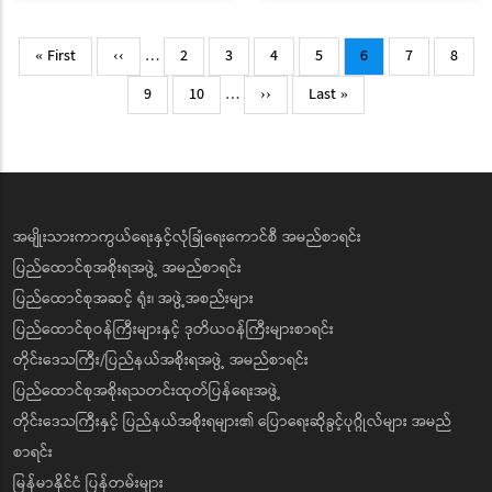
Pagination
First
Previous
Page
Page
Page
Page
Current
Page
Page
« First
‹‹
…
2
3
4
5
6
7
8
page
page
page
Page
Page
Next
Last
9
10
…
››
Last »
page
page
အမျိုးသားကာကွယ်ရေးနှင့်လုံခြုံရေးကောင်စီ အမည်စာရင်း
ပြည်ထောင်စုအစိုးရအဖွဲ့ အမည်စာရင်း
ပြည်ထောင်စုအဆင့် ရုံး၊ အဖွဲ့အစည်းများ
ပြည်ထောင်စုဝန်ကြီးများနှင့် ဒုတိယဝန်ကြီးများစာရင်း
တိုင်းဒေသကြီး/ပြည်နယ်အစိုးရအဖွဲ့ အမည်စာရင်း
ပြည်ထောင်စုအစိုးရသတင်းထုတ်ပြန်ရေးအဖွဲ့
တိုင်းဒေသကြီးနှင့် ပြည်နယ်အစိုးရများ၏ ပြောရေးဆိုခွင့်ပုဂ္ဂိုလ်များ အမည်
စာရင်း
မြန်မာနိုင်ငံ ပြန်တမ်းများ