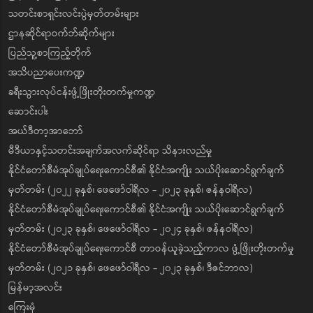
သတင်းစာရှင်းလင်းပွဲမှတ်တမ်းများ
ဌာနဆိုင်ရာဝက်ဘ်ဆိုက်များ
ပြည်သူ့စာကြည့်တိုက်
အသိပညာပေးကဏ္ဍ
ခရီးသွားလုပ်ငန်းဖွံ့ဖြိုးတိုးတက်မှုကဏ္ဍ
ဆောင်းပါး
အယ်ဒီတာ့အာဘော်
မီဒီယာနှင့်သတင်းအချက်အလက်ဆိုင်ရာ သိနားလည်မှု
နိုင်ငံတော်စီမံအုပ်ချုပ်ရေးကောင်စီ၏ နိုင်ငံအကျိုး သယ်ပိုးဆောင်ရွက်ချက်
မှတ်တမ်း (၂၀၂၂ ခုနှစ်၊ ဖေဖော်ဝါရီလ - ၂၀၂၃ ခုနှစ်၊ ဇန်နဝါရီလ)
နိုင်ငံတော်စီမံအုပ်ချုပ်ရေးကောင်စီ၏ နိုင်ငံအကျိုး သယ်ပိုးဆောင်ရွက်ချက်
မှတ်တမ်း (၂၀၂၃ ခုနှစ်၊ ဖေဖော်ဝါရီလ - ၂၀၂၄ ခုနှစ်၊ ဇန်နဝါရီလ)
နိုင်ငံတော်စီမံအုပ်ချုပ်ရေးကောင်စီ တာဝန်ယူခဲ့သည့်ကာလ ဖွံ့ဖြိုးတိုးတက်မှု
မှတ်တမ်း (၂၀၂၁ ခုနှစ်၊ ဖေဖော်ဝါရီလ - ၂၀၂၃ ခုနှစ်၊ ဒီဇင်ဘာလ)
မြန်မာ့အလင်း
ကြေးမုံ