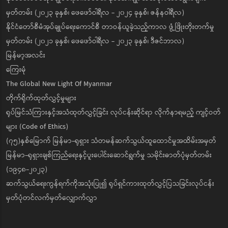
မှတ်တမ်း (၂၀၂၃ ခုနှစ်၊ ဖေဖော်ဝါရီလ - ၂၀၂၄ ခုနှစ်၊ ဇန်နဝါရီလ)
နိုင်ငံတော်စီမံအုပ်ချုပ်ရေးကောင်စီ တာဝန်ယူခဲ့သည့်ကာလ ဖွံ့ဖြိုးတိုးတက်မှု
မှတ်တမ်း (၂၀၂၁ ခုနှစ်၊ ဖေဖော်ဝါရီလ - ၂၀၂၃ ခုနှစ်၊ ဒီဇင်ဘာလ)
မြန်မာ့အလင်း
ကြေးမုံ
The Global New Light Of Myanmar
တိုက်ရိုက်ထုတ်လွှင့်မှုများ
ရုပ်မြင်သံကြားနှင့်အသံထုတ်လွှင့်ခြင်း လုပ်ငန်းဆိုင်ရာ လိုက်နာရမည့် ကျင့်ဝတ်
များ (Code of Ethics)
(၇၅)နှစ်မြောက် မြန်မာ-ရုရှား သံတမန်ဆက်သွယ်ထူထောင်မှုအထိမ်းအမှတ်
မြန်မာ-ရုရှားချစ်ကြည်ရေးနှင့်ပူးပေါင်းဆောင်ရွက်မှု သမိုင်းဓာတ်ပုံမှတ်တမ်း
(၁၉၄၈-၂၀၂၃)
ဆက်သွယ်ရေးကွန်ရက်ကိုအသုံးပြု၍ ရုပ်ရှင်ကားထုတ်လွှင့်ပြသခြင်းလုပ်ငန်း
မှတ်ပုံတင်လက်မှတ်လျှောက်လွှာ