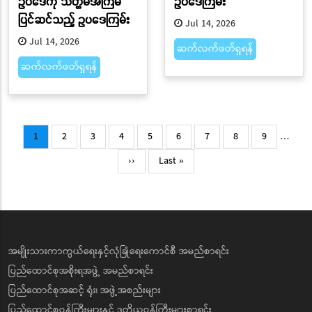
ဥပဒေကို သတ္တမအကြိမ်
ဥပဒေကြမ်း
ပြင်ဆင်သည့် ဥပဒေကြမ်း
Jul 14, 2026
Jul 14, 2026
ဆက်လက်ဖတ်ရှုရန်
ဆက်လက်ဖတ်ရှုရန်
Pagination
Current
Page
Page
Page
Page
Page
Page
Page
Page
1
2
3
4
5
6
7
8
9
…
page
Next
Last
››
Last »
page
page
အမျိုးသားကာကွယ်ရေးနှင့်လုံခြုံရေးကောင်စီ အမည်စာရင်း
ပြည်ထောင်စုအစိုးရအဖွဲ့ အမည်စာရင်း
ပြည်ထောင်စုအဆင့် ရုံး၊ အဖွဲ့အစည်းများ
ပြည်ထောင်စုဝန်ကြီးများနှင့် ဒုတိယဝန်ကြီးများစာရင်း