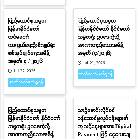
ပြည်ထောင်စုသမ္မတ
ပြည်ထောင်စုသမ္မတ
မြန်မာနိုင်ငံတော်
မြန်မာနိုင်ငံတော် နိုင်ငံတော်
တပ်မတော်
သမ္မတရုံး ဥပဒေကဲ့သို့
ကာကွယ်ရေးဦးစီးချုပ်ရုံး
အာဏာတည်သောအမိန့်
စစ်အုပ်ချုပ်ရေးအမိန့်
အမှတ် (၄/၂၀၂၆)
အမှတ်၊ ၄ / ၂၀၂၆
Jul 21, 2026
Jul 22, 2026
ဆက်လက်ဖတ်ရှုရန်
ဆက်လက်ဖတ်ရှုရန်
ပြည်ထောင်စုသမ္မတ
ယာဉ်မောင်းလိုင်စင်
မြန်မာနိုင်ငံတော် နိုင်ငံတော်
ဝန်ဆောင်မှုလုပ်ငန်းများ၏
သမ္မတရုံး ဥပဒေကဲ့သို့
ကျသင့်ငွေများအား Digital
အာဏာတည်သောအမိန့်
Payment ဖြင့် ငွေပေးချေ