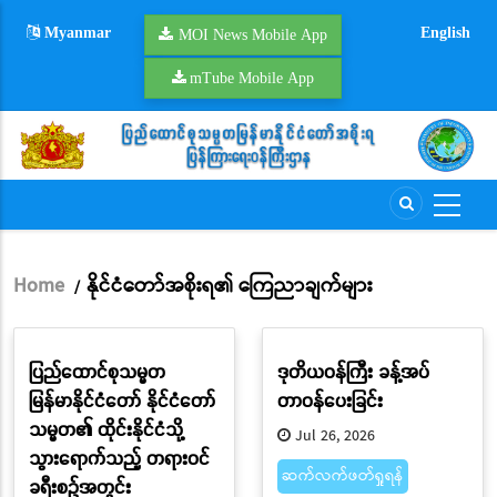
Skip
Myanmar
English
to
MOI News Mobile App
main
mTube Mobile App
content
Home
နိုင်ငံတော်အစိုးရ၏ ကြေညာချက်များ
/
Breadcrumb
ပြည်ထောင်စုသမ္မတ
ဒုတိယဝန်ကြီး ခန့်အပ်
မြန်မာနိုင်ငံတော် နိုင်ငံတော်
တာဝန်ပေးခြင်း
သမ္မတ၏ ထိုင်းနိုင်ငံသို့
Jul 26, 2026
သွားရောက်သည့် တရားဝင်
ဆက်လက်ဖတ်ရှုရန်
ခရီးစဉ်အတွင်း