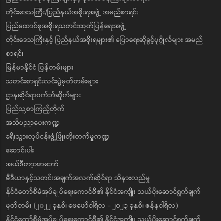
တိုင်းဒေသကြီး/ပြည်နယ်အစိုးရအဖွဲ့ အမည်စာရင်း
ပြည်ထောင်စုအစိုးရသတင်းထုတ်ပြန်ရေးအဖွဲ့
တိုင်းဒေသကြီးနှင့် ပြည်နယ်အစိုးရများ၏ ပြောရေးဆိုခွင့်ပုဂ္ဂိုလ်များ အမည်
စာရင်း
မြန်မာနိုင်ငံ ပြန်တမ်းများ
သတင်းစာရှင်းလင်းပွဲမှတ်တမ်းများ
ဌာနဆိုင်ရာဝက်ဘ်ဆိုက်များ
ပြည်သူ့စာကြည့်တိုက်
အသိပညာပေးကဏ္ဍ
ခရီးသွားလုပ်ငန်းဖွံ့ဖြိုးတိုးတက်မှုကဏ္ဍ
ဆောင်းပါး
အယ်ဒီတာ့အာဘော်
မီဒီယာနှင့်သတင်းအချက်အလက်ဆိုင်ရာ သိနားလည်မှု
နိုင်ငံတော်စီမံအုပ်ချုပ်ရေးကောင်စီ၏ နိုင်ငံအကျိုး သယ်ပိုးဆောင်ရွက်ချက်
မှတ်တမ်း (၂၀၂၂ ခုနှစ်၊ ဖေဖော်ဝါရီလ - ၂၀၂၃ ခုနှစ်၊ ဇန်နဝါရီလ)
နိုင်ငံတော်စီမံအုပ်ချုပ်ရေးကောင်စီ၏ နိုင်ငံအကျိုး သယ်ပိုးဆောင်ရွက်ချက်