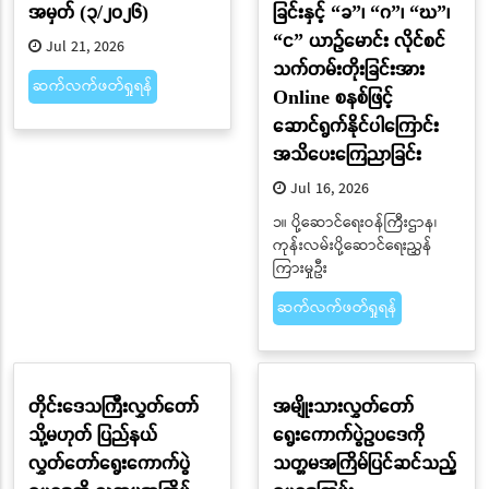
အမှတ် (၃/၂၀၂၆)
ခြင်းနှင့် “ခ”၊ “ဂ”၊ “ဃ”၊
“င” ယာဉ်မောင်း လိုင်စင်
Jul 21, 2026
သက်တမ်းတိုးခြင်းအား
ဆက်လက်ဖတ်ရှုရန်
Online စနစ်ဖြင့်
ဆောင်ရွက်နိုင်ပါကြောင်း
အသိပေးကြေညာခြင်း
Jul 16, 2026
၁။ ပို့ဆောင်ရေးဝန်ကြီးဌာန၊
ကုန်းလမ်းပို့ဆောင်ရေးညွှန်
ကြားမှုဦး
ဆက်လက်ဖတ်ရှုရန်
တိုင်းဒေသကြီးလွှတ်တော်
အမျိုးသားလွှတ်တော်
သို့မဟုတ် ပြည်နယ်
ရွေးကောက်ပွဲဥပဒေကို
လွှတ်တော်ရွေးကောက်ပွဲ
သတ္တမအကြိမ်ပြင်ဆင်သည့်