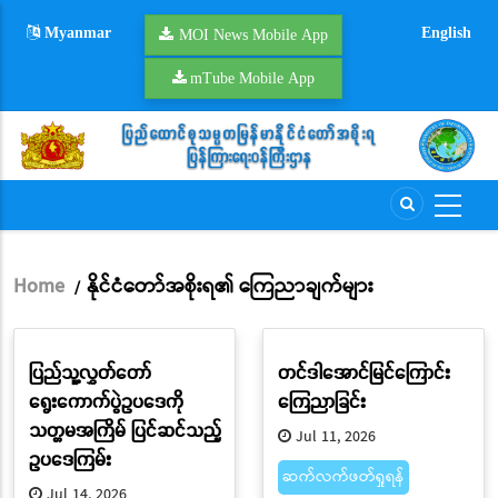
Skip
Myanmar
English
to
MOI News Mobile App
main
mTube Mobile App
content
Home
နိုင်ငံတော်အစိုးရ၏ ကြေညာချက်များ
/
Breadcrumb
ပြည်သူ့လွှတ်တော်
တင်ဒါအောင်မြင်ကြောင်း
ရွေးကောက်ပွဲဥပဒေကို
ကြေညာခြင်း
သတ္တမအကြိမ် ပြင်ဆင်သည့်
Jul 11, 2026
ဥပဒေကြမ်း
ဆက်လက်ဖတ်ရှုရန်
Jul 14, 2026