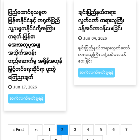
ပြည်ထောင်စုသမ္မတ
ချင်းပြည်နယ်တရား
မြန်မာနိုင်ငံနှင့် တရုတ်ပြည်
လွှတ်တော် တရားသူကြီး
သူ့သမ္မတနိုင်ငံတို့အကြား
ခန့်အပ်တာဝန်ပေးခြင်း
တရုတ်-မြန်မာ
Jun 04, 2026
အေးအတူပူအမျှ
ချင်းပြည်နယ်တရားလွှတ်တော်
အသိုက်အဝန်း
တရားသူကြီး ခန့်အပ်တာဝန်
တည်ဆောက်မှု အရှိန်အဟုန်
ပေးခြင်း
မြှင့်တင်ရေးဆိုင်ရာ ပူးတွဲ
ဆက်လက်ဖတ်ရှုရန်
ကြေညာချက်
Jun 17, 2026
ဆက်လက်ဖတ်ရှုရန်
Pagination
First
Previous
Page
Current
Page
Page
Page
Page
Page
« First
‹‹
1
2
3
4
5
6
7
page
page
page