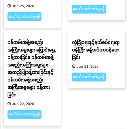
Jun 25, 2026
ဆက်လက်ဖတ်ရှုရန်
ဆက်လက်ဖတ်ရှုရန်
ဝန်ထမ်းအဖွဲ့အစည်း
လုံခြုံရေးနှင့်နယ်စပ်ရေးရာ
အကြီးအမှူးများ ပြောင်းရွှေ့
ဝန်ကြီး ခန့်အပ်တာဝန်ပေး
ခန့်ထားခြင်း၊ ဝန်ထမ်းအဖွဲ့
ခြင်း
အစည်းအကြီးအမှူးများ
Jun 21, 2026
အတည်ပြုခန့်ထားခြင်းနှင့်
ဆက်လက်ဖတ်ရှုရန်
ဝန်ထမ်းအဖွဲ့အစည်း
အကြီးအမှူးများ ခန့်ထား
ခြင်း
Jun 22, 2026
ဆက်လက်ဖတ်ရှုရန်