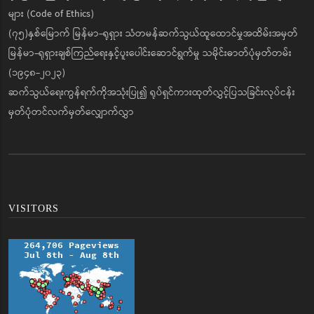
များ (Code of Ethics)
(၇၅)နှစ်မြောက် မြန်မာ-ရုရှား သံတမန်ဆက်သွယ်ထူထောင်မှုအထိမ်းအမှတ်
မြန်မာ-ရုရှားချစ်ကြည်ရေးနှင့်ပူးပေါင်းဆောင်ရွက်မှု သမိုင်းဓာတ်ပုံမှတ်တမ်း
(၁၉၄၈-၂၀၂၃)
ဆက်သွယ်ရေးကွန်ရက်ကိုအသုံးပြု၍ ရုပ်ရှင်ကားထုတ်လွှင့်ပြသခြင်းလုပ်ငန်း
မှတ်ပုံတင်လက်မှတ်လျှောက်လွှာ
VISITORS