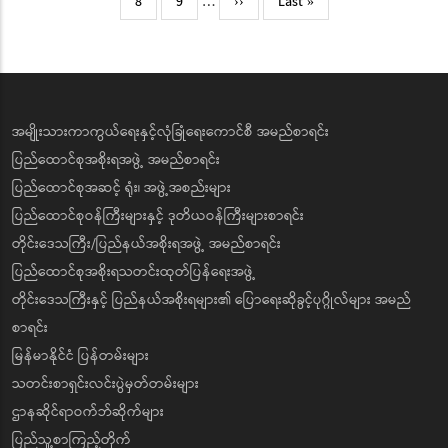
Page
Page
Next
Last
8
9
…
››
Last »
page
page
အမျိုးသားကာကွယ်ရေးနှင့်လုံခြုံရေးကောင်စီ အမည်စာရင်း
ပြည်ထောင်စုအစိုးရအဖွဲ့ အမည်စာရင်း
ပြည်ထောင်စုအဆင့် ရုံး၊ အဖွဲ့အစည်းများ
ပြည်ထောင်စုဝန်ကြီးများနှင့် ဒုတိယဝန်ကြီးများစာရင်း
တိုင်းဒေသကြီး/ပြည်နယ်အစိုးရအဖွဲ့ အမည်စာရင်း
ပြည်ထောင်စုအစိုးရသတင်းထုတ်ပြန်ရေးအဖွဲ့
တိုင်းဒေသကြီးနှင့် ပြည်နယ်အစိုးရများ၏ ပြောရေးဆိုခွင့်ပုဂ္ဂိုလ်များ အမည်
စာရင်း
မြန်မာနိုင်ငံ ပြန်တမ်းများ
သတင်းစာရှင်းလင်းပွဲမှတ်တမ်းများ
ဌာနဆိုင်ရာဝက်ဘ်ဆိုက်များ
ပြည်သူ့စာကြည့်တိုက်