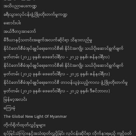
အသိပညာပေးကဏ္ဍ
ခရီးသွားလုပ်ငန်းဖွံ့ဖြိုးတိုးတက်မှုကဏ္ဍ
ဆောင်းပါး
အယ်ဒီတာ့အာဘော်
မီဒီယာနှင့်သတင်းအချက်အလက်ဆိုင်ရာ သိနားလည်မှု
နိုင်ငံတော်စီမံအုပ်ချုပ်ရေးကောင်စီ၏ နိုင်ငံအကျိုး သယ်ပိုးဆောင်ရွက်ချက်
မှတ်တမ်း (၂၀၂၂ ခုနှစ်၊ ဖေဖော်ဝါရီလ - ၂၀၂၃ ခုနှစ်၊ ဇန်နဝါရီလ)
နိုင်ငံတော်စီမံအုပ်ချုပ်ရေးကောင်စီ၏ နိုင်ငံအကျိုး သယ်ပိုးဆောင်ရွက်ချက်
မှတ်တမ်း (၂၀၂၃ ခုနှစ်၊ ဖေဖော်ဝါရီလ - ၂၀၂၄ ခုနှစ်၊ ဇန်နဝါရီလ)
နိုင်ငံတော်စီမံအုပ်ချုပ်ရေးကောင်စီ တာဝန်ယူခဲ့သည့်ကာလ ဖွံ့ဖြိုးတိုးတက်မှု
မှတ်တမ်း (၂၀၂၁ ခုနှစ်၊ ဖေဖော်ဝါရီလ - ၂၀၂၃ ခုနှစ်၊ ဒီဇင်ဘာလ)
မြန်မာ့အလင်း
ကြေးမုံ
The Global New Light Of Myanmar
တိုက်ရိုက်ထုတ်လွှင့်မှုများ
ရုပ်မြင်သံကြားနှင့်အသံထုတ်လွှင့်ခြင်း လုပ်ငန်းဆိုင်ရာ လိုက်နာရမည့် ကျင့်ဝတ်