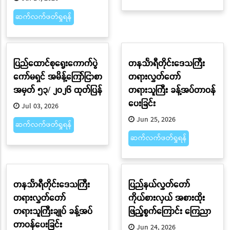
ဆက်လက်ဖတ်ရှုရန်
ပြည်ထောင်စုရွေးကောက်ပွဲ
တနင်္သာရီတိုင်းဒေသကြီး
ကော်မရှင် အမိန့်ကြော်ငြာစာ
တရားလွှတ်တော်
အမှတ် ၅၃/ ၂၀၂၆ ထုတ်ပြန်
တရားသူကြီး ခန့်အပ်တာဝန်
ပေးခြင်း
Jul 03, 2026
Jun 25, 2026
ဆက်လက်ဖတ်ရှုရန်
ဆက်လက်ဖတ်ရှုရန်
တနင်္သာရီတိုင်းဒေသကြီး
ပြည်နယ်လွှတ်တော်
တရားလွှတ်တော်
ကိုယ်စားလှယ် အစားထိုး
တရားသူကြီးချုပ် ခန့်အပ်
ဖြည့်စွက်ကြောင်း ကြေညာ
တာဝန်ပေးခြင်း
Jun 24, 2026