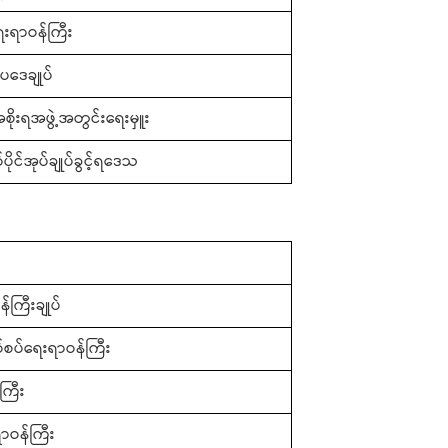
ေးရာဝန်ကြီး
ပဒေချုပ်
စိုးရအဖွဲ့အတွင်းရေးမှူး
်ပိုင်အုပ်ချုပ်ခွင့်ရဒေသ
်ကြီးချုပ်
နယ်စပ်ရေးရာဝန်ကြီး
ကြီး
ဝန်ကြီး