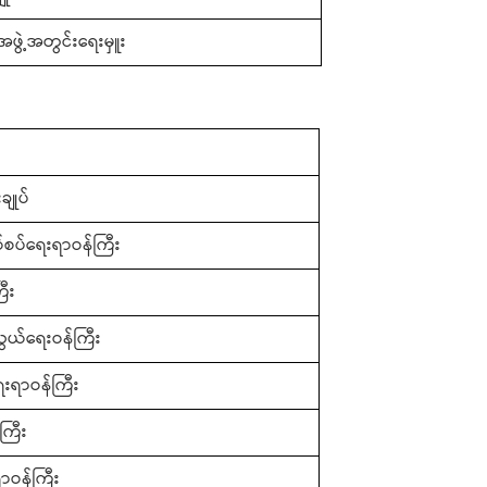
ဖွဲ့အတွင်းရေးမှူး
ချုပ်
နယ်စပ်ရေးရာဝန်ကြီး
ြီး
ွယ်ရေးဝန်ကြီး
ေးရာဝန်ကြီး
ကြီး
ဝန်ကြီး