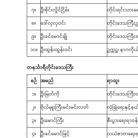
၇။
ဦးစိုင်းလှိုင်ငြိမ်း
တိုင်းရင်းသားရ
၈။
ဒေါ်လှလှဝင်း
တိုင်းဒေသကြီးဥ
၉။
ဦးခင်မောင်ချို
တိုင်းဒေသကြီးအ
၁၀။
ဦးထွန်းထွန်းဝင်း
ဥက္ကဋ္ဌ၊ နာဂကိုယ
တနင်္သာရီတိုင်းဒေသကြီး
စဉ်
အမည်
ရာထူး
၁။
ဦးမြတ်ကို
တိုင်းဒေသကြီးဝန
၂။
ဗိုလ်မှူးကြီးမင်းမင်းလတ်
လုံခြုံရေးနှင့်
၃။
ဦးမောင်ကြီး
စီးပွားရေးရာဝန်
၄။
ဦးခင်မောင်မြင့်
သယံဇာတရေးရာ