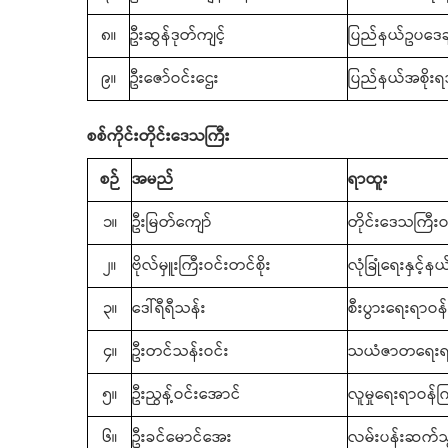
၈။
ဦးဆွန်ဒုတ်ကျင့်
ပြည်နယ်ဥပဒေချ
၉။
ဦးဇော်ဝင်းဌေး
ပြည်နယ်အစိုးရအ
စစ်ကိုင်းတိုင်းဒေသကြီး
စဉ်
အမည်
ရာထူး
၁။
ဦးမြတ်ကျော်
တိုင်းဒေသကြီးဝန
၂။
ဗိုလ်မှူးကြီးဝင်းတင်စိုး
လုံခြုံရေးနှင့်
၃။
ဒေါ်ရီရီသန်း
စီးပွားရေးရာဝန်
၄။
ဦးတင်သန်းဝင်း
သယံဇာတရေးရာ
၅။
ဦးညွန့်ဝင်းအောင်
လူမှုရေးရာဝန်က
၆။
ဦးခင်မောင်အေး
လမ်းပန်းဆက်သ