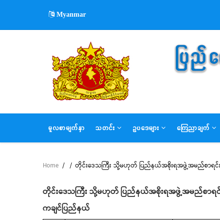
Skip
Myanmar
to
main
content
MAIN
မူလစာမျက်နှာ
သတင်း
ဥပဒေများ
ကြေညာချက်
NAVIGATION
Home
/
/
တိုင်းဒေသကြီး သို့မဟုတ် ပြည်နယ်အစိုးရအဖွဲ့အမည်စာရင်
Breadcrumb
တိုင်းဒေသကြီး သို့မဟုတ် ပြည်နယ်အစိုးရအဖွဲ့အမည်စာရင
ကချင်ပြည်နယ်