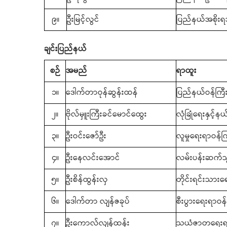
၉။
ဦးမြင့်လွင်
ပြည်နယ်အစိုးရအ
ချင်းပြည်နယ်
စဉ်
အမည်
ရာထူး
၁။
ဒေါက်တာဝုန်ဆွန်းထန်
ပြည်နယ်ဝန်ကြီး
၂။
ဗိုလ်မှူးကြီးခင်မောင်ထွေး
လုံခြုံရေးနှင့်
၃။
ဦးဝင်းဇော်ဦး
လူမှုရေးရာဝန်က
၄။
ဦးနေလင်းအောင်
လမ်းပန်းဆက်သ
၅။
ဦးစိန်ထွန်းလှ
တိုင်းရင်းသားရ
၆။
ဒေါက်တာ လျန်ဇခုပ်
စီးပွားရေးရာဝန်
၇။
ဦးကောလ်လျန်ထန်း
သယံဇာတရေးရာ