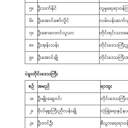
၅။
ဦးသက်နိုင်
လူမှုရေးရာဝန်က
၆။
ဦးအောင်ဇော်လှိုင်
လမ်းပန်းဆက်သ
၇။
ဦးစောမာတင်လူသာ
တိုင်းရင်းသားရ
၈။
ဦးအုန်းသန်း
တိုင်းဒေသကြီးဥ
၉။
ဦးအောင်ချို
တိုင်းဒေသကြီးအ
ပဲခူးတိုင်းဒေသကြီး
စဉ်
အမည်
ရာထူး
၁။
ဦးမျိုးဆွေဝင်း
တိုင်းဒေသကြီးဝ
၂။
ဗိုလ်မှူးကြီးညီလန်းချို
လုံခြုံရေးနှင့
၃။
ဦးတင်ဦး
စီးပွားရေးရာဝန