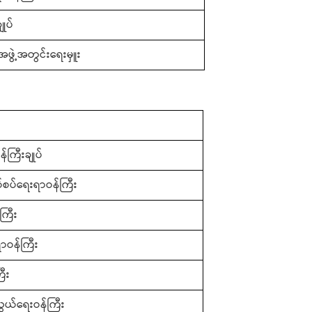
ုပ်
ဖွဲ့အတွင်းရေးမှူး
်ကြီးချုပ်
နယ်စပ်ရေးရာဝန်ကြီး
ကြီး
ဝန်ကြီး
ြီး
ွယ်ရေးဝန်ကြီး