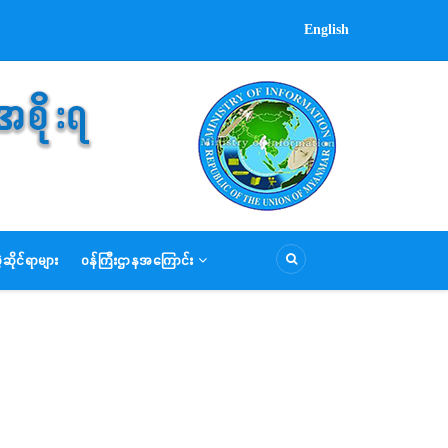
English
ဆိုင်ရာများ
ဝန်ကြီးဌာနအကြောင်း