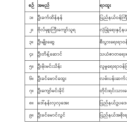
စဉ်
အမည်
ရာထူး
၁။
ဦးခက်ထိန်နန်
ပြည်နယ်ဝန်ကြီး
၂။
ဗိုလ်မှူးကြီးကျော်သူရ
လုံခြုံရေးနှင့
၃။
ဦးမျိုးဆွေ
စီးပွားရေးရာဝန
၄။
ဦးတိန့်ဆောင်
သယံဇာတရေးရာ
၅။
ဦးမိုးမင်းသိန်း
လူမှုရေးရာဝန်က
၆။
ဦးခင်မောင်ထွေး
လမ်းပန်းဆက်သ
၇။
ဦးကျော်မင်းခိုင်
တိုင်းရင်းသား
၈။
ဒေါ်နန်းလှလှအေး
ပြည်နယ်ဥပဒေခ
၉။
ဦးခင်မောင်လွင်
ပြည်နယ်အစိုးရ