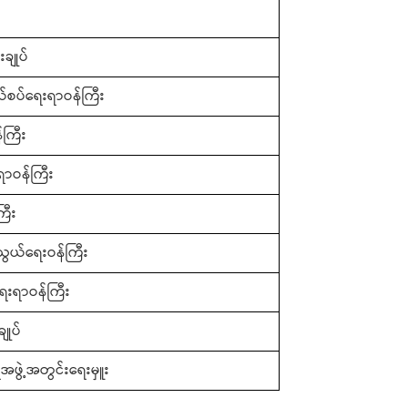
ချုပ်
်နယ်စပ်ရေးရာဝန်ကြီး
်ကြီး
ဝန်ကြီး
ြီး
ွယ်ရေးဝန်ကြီး
ရေးရာဝန်ကြီး
ျုပ်
အဖွဲ့အတွင်းရေးမှူး