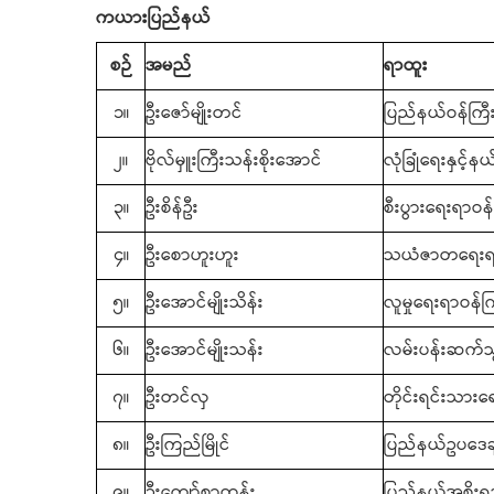
ကယားပြည်နယ်
စဉ်
အမည်
ရာထူး
၁။
ဦးဇော်မျိုးတင်
ပြည်နယ်ဝန်ကြီး
၂။
ဗိုလ်မှူးကြီးသန်းစိုးအောင်
လုံခြုံရေးနှင့်
၃။
ဦးစိန်ဦး
စီးပွားရေးရာဝန်
၄။
ဦးစောဟူးဟူး
သယံဇာတရေးရာ
၅။
ဦးအောင်မျိုးသိန်း
လူမှုရေးရာဝန်က
၆။
ဦးအောင်မျိုးသန်း
လမ်းပန်းဆက်သ
၇။
ဦးတင်လှ
တိုင်းရင်းသားရ
၈။
ဦးကြည်မြိုင်
ပြည်နယ်ဥပဒေချ
၉။
ဦးကျော်စွာထွန်း
ပြည်နယ်အစိုးရအ