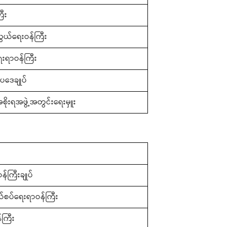
ြီး
ွယ်ရေးဝန်ကြီး
ေးရာဝန်ကြီး
ပဒေချုပ်
စိုးရအဖွဲ့အတွင်းရေးမှူး
န်ကြီးချုပ်
်နယ်စပ်ရေးရာဝန်ကြီး
်ကြီး