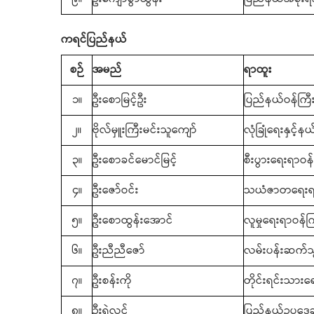
ကရင်ပြည်နယ်
စဉ်
အမည်
ရာထူး
၁။
ဦးစောမြင့်ဦး
ပြည်နယ်ဝန်ကြီး
၂။
ဗိုလ်မှူးကြီးမင်းသူကျော်
လုံခြုံရေးနှင့်
၃။
ဦးစောခင်မောင်မြင့်
စီးပွားရေးရာဝန်
၄။
ဦးဇော်ဝင်း
သယံဇာတရေးရာ
၅။
ဦးစောထွန်းအောင်
လူမှုရေးရာဝန်က
၆။
ဦးညီညီဇော်
လမ်းပန်းဆက်သ
၇။
ဦးစန်းကို
တိုင်းရင်းသားရ
၈။
ဦးရဲလွင်
ပြည်နယ်ဥပဒေချ