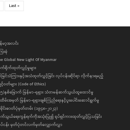
xt
Last
Last »
age
page
န်မာ့အလင်း
ေးမုံ
he Global New Light Of Myanmar
ုက်ရိုက်ထုတ်လွှင့်မှုများ
ပ်မြင်သံကြားနှင့်အသံထုတ်လွှင့်ခြင်း လုပ်ငန်းဆိုင်ရာ လိုက်နာရမည့်
င့်ဝတ်များ (Code of Ethics)
၅)နှစ်မြောက် မြန်မာ-ရုရှား သံတမန်ဆက်သွယ်ထူထောင်မှု
ိမ်းအမှတ် မြန်မာ-ရုရှားချစ်ကြည်ရေးနှင့်ပူးပေါင်းဆောင်ရွက်မှု
ိုင်းဓာတ်ပုံမှတ်တမ်း (၁၉၄၈-၂၀၂၃)
်သွယ်ရေးကွန်ရက်ကိုအသုံးပြု၍ ရုပ်ရှင်ကားထုတ်လွှင့်ပြသခြင်း
ပ်ငန်း မှတ်ပုံတင်လက်မှတ်လျှောက်လွှာ