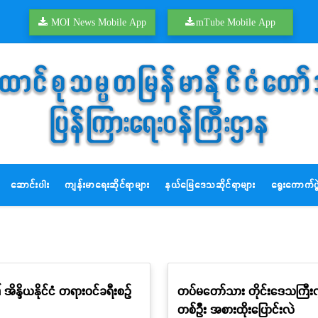
MOI News Mobile App
mTube Mobile App
ဆောင်းပါး
ကျန်းမာရေးဆိုင်ရာများ
နယ်မြေဒေသဆိုင်ရာများ
ရွေးကောက်ပွဲ
အိန္ဒိယနိုင်ငံ တရားဝင်ခရီးစဉ်
တပ်မတော်သား တိုင်းဒေသကြီးလွ
တစ်ဦး အစားထိုးပြောင်းလဲ