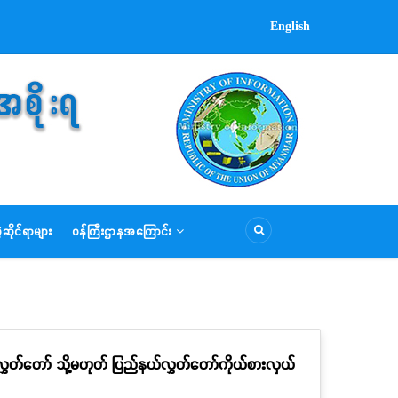
English
ဆိုင်ရာများ
ဝန်ကြီးဌာနအကြောင်း
ှတ်တော် သို့မဟုတ် ပြည်နယ်လွှတ်တော်ကိုယ်စားလှယ်