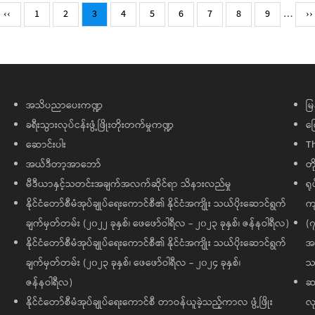
Previous
‹‹
Page
1
Page
2
Current
3
Page
4
Page
5
Page
6
Page
7
Page
8
Page
9
…
Ne
››
page
page
p
အသိပညာပေးကဏ္ဍ
မြ
ခရီးသွားလုပ်ငန်းဖွံ့ဖြိုးတိုးတက်မှုကဏ္ဍ
ကြ
ဆောင်းပါး
T
အယ်ဒီတာ့အာဘော်
တိ
မီဒီယာနှင့်သတင်းအချက်အလက်ဆိုင်ရာ သိနားလည်မှု
ရု
နိုင်ငံတော်စီမံအုပ်ချုပ်ရေးကောင်စီ၏ နိုင်ငံအကျိုး သယ်ပိုးဆောင်ရွက်
ကျ
ချက်မှတ်တမ်း (၂၀၂၂ ခုနှစ်၊ ဖေဖော်ဝါရီလ - ၂၀၂၃ ခုနှစ်၊ ဇန်နဝါရီလ)
(၇
နိုင်ငံတော်စီမံအုပ်ချုပ်ရေးကောင်စီ၏ နိုင်ငံအကျိုး သယ်ပိုးဆောင်ရွက်
အထ
ချက်မှတ်တမ်း (၂၀၂၃ ခုနှစ်၊ ဖေဖော်ဝါရီလ - ၂၀၂၄ ခုနှစ်၊
သမ
ဇန်နဝါရီလ)
ဆက
နိုင်ငံတော်စီမံအုပ်ချုပ်ရေးကောင်စီ တာဝန်ယူခဲ့သည့်ကာလ ဖွံ့ဖြိုး
လု