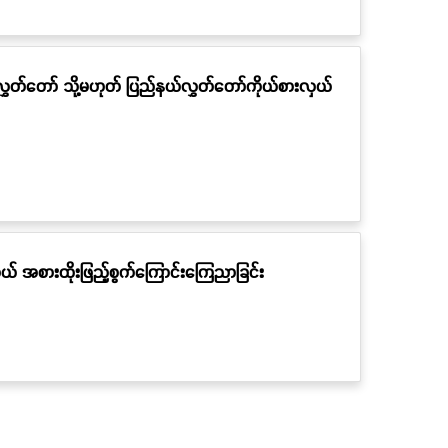
ှတ်တော် သို့မဟုတ် ပြည်နယ်လွှတ်တော်ကိုယ်စားလှယ်
ှယ် အစားထိုးဖြည့်စွက်ကြောင်းကြေညာခြင်း