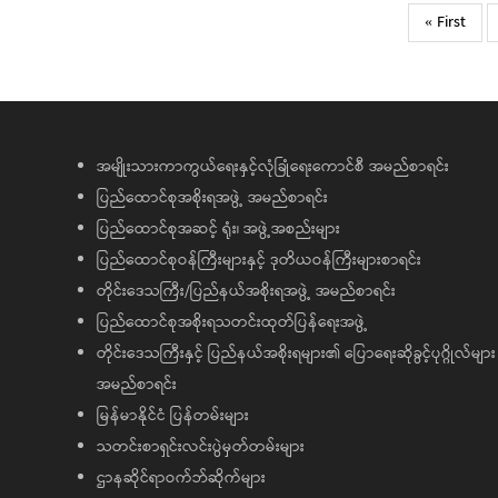
Pagination
First
« First
page
အမျိုးသားကာကွယ်ရေးနှင့်လုံခြုံရေးကောင်စီ အမည်စာရင်း
ပြည်ထောင်စုအစိုးရအဖွဲ့ အမည်စာရင်း
ပြည်ထောင်စုအဆင့် ရုံး၊ အဖွဲ့အစည်းများ
ပြည်ထောင်စုဝန်ကြီးများနှင့် ဒုတိယဝန်ကြီးများစာရင်း
တိုင်းဒေသကြီး/ပြည်နယ်အစိုးရအဖွဲ့ အမည်စာရင်း
ပြည်ထောင်စုအစိုးရသတင်းထုတ်ပြန်ရေးအဖွဲ့
တိုင်းဒေသကြီးနှင့် ပြည်နယ်အစိုးရများ၏ ပြောရေးဆိုခွင့်ပုဂ္ဂိုလ်များ
အမည်စာရင်း
မြန်မာနိုင်ငံ ပြန်တမ်းများ
သတင်းစာရှင်းလင်းပွဲမှတ်တမ်းများ
ဌာနဆိုင်ရာဝက်ဘ်ဆိုက်များ