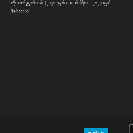
တိုးတက်မှုမှတ်တမ်း (၂၀၂၁ ခုနှစ်၊ ဖေဖော်ဝါရီလ - ၂၀၂၃ ခုနှစ်၊
ဒီဇင်ဘာလ)