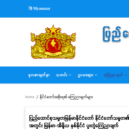
Skip
Myanmar
to
main
content
MAIN
မူလစာမျက်နှာ
သတင်း
ဥပဒေများ
ကြေညာချက်
NAVIGATION
Home
/
နိုင်ငံတော်အစိုးရ၏ ကြေညာချက်များ
Breadcrumb
ပြည်ထောင်စုသမ္မတမြန်မာနိုင်ငံတော် နိုင်ငံတော်သမ္မတ၏ 
အတွင်း မြန်မာ-အိန္ဒိယ နှစ်နိုင်ငံ ပူးတွဲကြေညာချက်