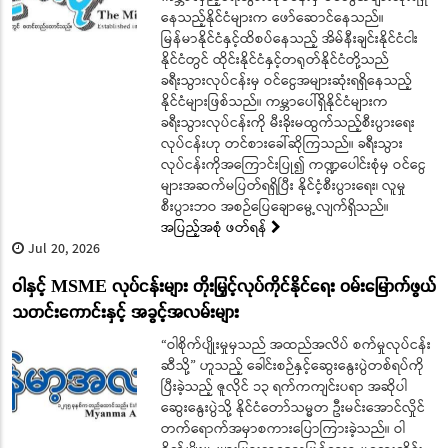
နေသည့်နိုင်ငံများက ဖော်ဆောင်နေသည်။
မြန်မာနိုင်ငံနှင့်ထိစပ်နေသည့် အိမ်နီးချင်းနိုင်ငံငါး
နိုင်ငံတွင် ထိုင်းနိုင်ငံနှင့်တရုတ်နိုင်ငံတို့သည်
ခရီးသွားလုပ်ငန်းမှ ဝင်ငွေအများဆုံးရရှိနေသည့်
နိုင်ငံများဖြစ်သည်။ ကမ္ဘာပေါ်ရှိနိုင်ငံများက
ခရီးသွားလုပ်ငန်းကို မီးခိုးမထွက်သည့်စီးပွားရေး
လုပ်ငန်းဟု တင်စားခေါ်ဆိုကြသည်။ ခရီးသွား
လုပ်ငန်းကိုအကြောင်းပြု၍ ကဏ္ဍပေါင်းစုံမှ ဝင်ငွေ
များအဆက်မပြတ်ရရှိပြီး နိုင်ငံ့စီးပွားရေး၊ လူမှု
စီးပွားဘဝ အစဉ်ပြေချောမွေ့လျက်ရှိသည်။
အပြည့်အစုံ ဖတ်ရန်
Jul 20, 2026
ဝါနှင့် MSME လုပ်ငန်းများ တိုးမြှင့်လုပ်ကိုင်နိုင်ရေး ဝမ်းမြောက်ဖွယ်
သတင်းကောင်းနှင့် အခွင့်အလမ်းများ
“ဝါစိုက်ပျိုးမှုမှသည် အထည်အလိပ် စက်မှုလုပ်ငန်း
ဆီသို့” ဟူသည့် ခေါင်းစဉ်နှင့်ဆွေးနွေးပွဲတစ်ရပ်ကို
ပြီးခဲ့သည့် ဇူလိုင် ၁၃ ရက်ကကျင်းပရာ အဆိုပါ
ဆွေးနွေးပွဲသို့ နိုင်ငံတော်သမ္မတ ဦးမင်းအောင်လှိုင်
တက်ရောက်အမှာစကားပြောကြားခဲ့သည်။ ဝါ