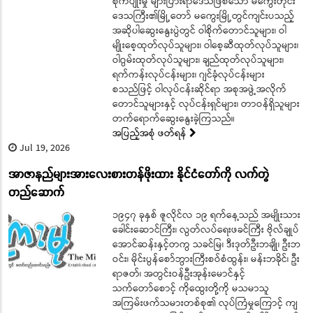
စိုက်ပျိုးမှု များပြားရာဒေသဖြစ်သော မကွေးတိုင်း
ဒေသကြီး၏မြို့တော် မကွေးမြို့တွင်ကျင်းပသည့်
အဆိုပါဆွေးနွေးပွဲတွင် ဝါစိုက်တောင်သူများ၊ ဝါ
မျိုးစေ့ထုတ်လုပ်သူများ၊ ဝါစေ့ဆီထုတ်လုပ်သူများ၊
ဝါဂွမ်းထုတ်လုပ်သူများ၊ ချည်ထုတ်လုပ်သူများ၊
ရက်ကန်းလုပ်ငန်းများ၊ ဂျင်ခုံလုပ်ငန်းများ
စသည်ဖြင့် ဝါလုပ်ငန်းဆိုင်ရာ အစုအဖွဲ့အလိုက်
တောင်သူများနှင့် လုပ်ငန်းရှင်များ၊ တာဝန်ရှိသူများ
တက်ရောက်ဆွေးနွေးခဲ့ကြသည်။
အပြည့်အစုံ ဖတ်ရန်
Jul 19, 2026
အာဇာနည်များအားလေးစားတန်ဖိုးထား နိုင်ငံတော်ကို လက်တွဲ
တည်ဆောက်
၁၉၄၇ ခုနှစ် ဇူလိုင်လ ၁၉ ရက်နေ့သည် အမျိုးသား
ခေါင်းဆောင်ကြီး၊ လွတ်လပ်ရေးဖခင်ကြီး ဗိုလ်ချုပ်
အောင်ဆန်းနှင့်တကွ သခင်မြ၊ ဒီးဒုတ်ဦးဘချို၊ ဦးဘ
ဝင်း၊ မိုင်းပွန်စော်ဘွားကြီးစဝ်စံထွန်း၊ မန်းဘခိုင်၊ ဦး
ရာဇတ်၊ အတွင်းဝန်ဦးအုန်းမောင်နှင့်
သက်တော်စောင့် ကိုထွေးတို့ကို မသမာသူ
အကြမ်းဖက်သမားတစ်စု၏ လုပ်ကြံမှုကြောင့် ကျ