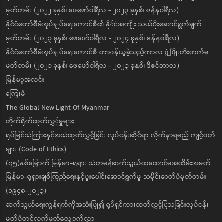
မှတ်တမ်း (၂၀၂၂ ခုနှစ်၊ ဖေဖော်ဝါရီလ - ၂၀၂၃ ခုနှစ်၊ ဇန်နဝါရီလ)
နိုင်ငံတော်စီမံအုပ်ချုပ်ရေးကောင်စီ၏ နိုင်ငံအကျိုး သယ်ပိုးဆောင်ရွက်ချက်
မှတ်တမ်း (၂၀၂၃ ခုနှစ်၊ ဖေဖော်ဝါရီလ - ၂၀၂၄ ခုနှစ်၊ ဇန်နဝါရီလ)
နိုင်ငံတော်စီမံအုပ်ချုပ်ရေးကောင်စီ တာဝန်ယူခဲ့သည့်ကာလ ဖွံ့ဖြိုးတိုးတက်မှု
မှတ်တမ်း (၂၀၂၁ ခုနှစ်၊ ဖေဖော်ဝါရီလ - ၂၀၂၃ ခုနှစ်၊ ဒီဇင်ဘာလ)
မြန်မာ့အလင်း
ကြေးမုံ
The Global New Light Of Myanmar
တိုက်ရိုက်ထုတ်လွှင့်မှုများ
ရုပ်မြင်သံကြားနှင့်အသံထုတ်လွှင့်ခြင်း လုပ်ငန်းဆိုင်ရာ လိုက်နာရမည့် ကျင့်ဝတ်
များ (Code of Ethics)
(၇၅)နှစ်မြောက် မြန်မာ-ရုရှား သံတမန်ဆက်သွယ်ထူထောင်မှုအထိမ်းအမှတ်
မြန်မာ-ရုရှားချစ်ကြည်ရေးနှင့်ပူးပေါင်းဆောင်ရွက်မှု သမိုင်းဓာတ်ပုံမှတ်တမ်း
(၁၉၄၈-၂၀၂၃)
ဆက်သွယ်ရေးကွန်ရက်ကိုအသုံးပြု၍ ရုပ်ရှင်ကားထုတ်လွှင့်ပြသခြင်းလုပ်ငန်း
မှတ်ပုံတင်လက်မှတ်လျှောက်လွှာ