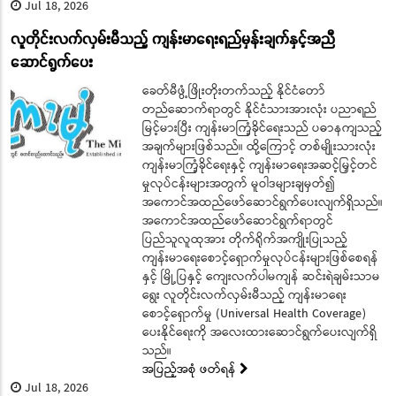
Jul 18, 2026
လူတိုင်းလက်လှမ်းမီသည့် ကျန်းမာရေးရည်မှန်းချက်နှင့်အညီ
ဆောင်ရွက်ပေး
ခေတ်မီဖွံ့ဖြိုးတိုးတက်သည့် နိုင်ငံတော်
တည်ဆောက်ရာတွင် နိုင်ငံသားအားလုံး ပညာရည်
မြင့်မားပြီး ကျန်းမာကြံ့ခိုင်ရေးသည် ပဓာနကျသည့်
အချက်များဖြစ်သည်။ ထို့ကြောင့် တစ်မျိုးသားလုံး
ကျန်းမာကြံ့ခိုင်ရေးနှင့် ကျန်းမာရေးအဆင့်မြှင့်တင်
မှုလုပ်ငန်းများအတွက် မူဝါဒများချမှတ်၍
အကောင်အထည်ဖော်ဆောင်ရွက်ပေးလျက်ရှိသည်။
အကောင်အထည်ဖော်ဆောင်ရွက်ရာတွင်
ပြည်သူလူထုအား တိုက်ရိုက်အကျိုးပြုသည့်
ကျန်းမာရေးစောင့်ရှောက်မှုလုပ်ငန်းများဖြစ်စေရန်
နှင့် မြို့ပြနှင့် ကျေးလက်ပါမကျန် ဆင်းရဲချမ်းသာမ
ရွေး လူတိုင်းလက်လှမ်းမီသည့် ကျန်းမာရေး
စောင့်ရှောက်မှု (Universal Health Coverage)
ပေးနိုင်ရေးကို အလေးထားဆောင်ရွက်ပေးလျက်ရှိ
သည်။
အပြည့်အစုံ ဖတ်ရန်
Jul 18, 2026