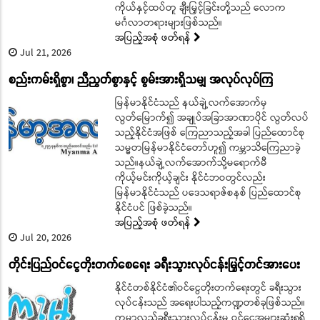
ကိုယ်နှင့်ထပ်တူ ချီးမြှင့်ခြင်းတို့သည် လောက
မင်္ဂလာတရားများဖြစ်သည်။
အပြည့်အစုံ ဖတ်ရန်
Jul 21, 2026
စည်းကမ်းရှိစွာ၊ ညီညွတ်စွာနှင့် စွမ်းအားရှိသမျှ အလုပ်လုပ်ကြ
​​​​​​​မြန်မာနိုင်ငံသည် နယ်ချဲ့လက်အောက်မှ
လွတ်မြောက်၍ အချုပ်အခြာအာဏာပိုင် လွတ်လပ်
သည့်နိုင်ငံအဖြစ် ကြေညာသည့်အခါ ပြည်ထောင်စု
သမ္မတမြန်မာနိုင်ငံတော်ဟူ၍ ကမ္ဘာသိကြေညာခဲ့
သည်။နယ်ချဲ့လက်အောက်သို့မရောက်မီ
ကိုယ့်မင်းကိုယ့်ချင်း နိုင်ငံဘဝတွင်လည်း
မြန်မာနိုင်ငံသည် ပဒေသရာဇ်စနစ် ပြည်ထောင်စု
နိုင်ငံပင် ဖြစ်ခဲ့သည်။
အပြည့်အစုံ ဖတ်ရန်
Jul 20, 2026
တိုင်းပြည်ဝင်ငွေတိုးတက်စေရေး ခရီးသွားလုပ်ငန်းမြှင့်တင်အားပေး
နိုင်ငံတစ်နိုင်ငံ၏ဝင်ငွေတိုးတက်ရေးတွင် ခရီးသွား
လုပ်ငန်းသည် အရေးပါသည့်ကဏ္ဍတစ်ခုဖြစ်သည်။
ကမ္ဘာလှည့်ခရီးသွားလုပ်ငန်းမှ ဝင်ငွေအများဆုံးရရှိ