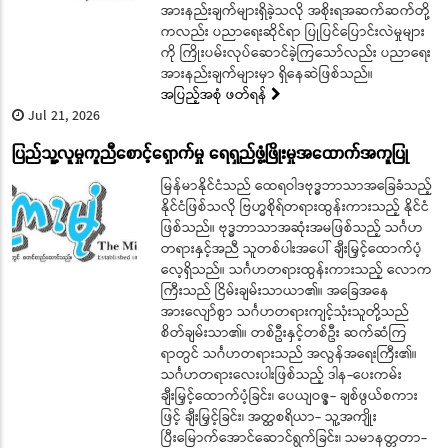
အားနည်းချက်များရှိခဲ့သလို အစိုးရအဆက်ဆက်တို့
ကလည်း ပညာရေးဆိုင်ရာ ပြုပြင်ပြောင်းလဲမှုများ
ကို ကြိုးပမ်းလုပ်ဆောင်ခဲ့ကြသော်လည်း ပညာရေး
အားနည်းချက်များမှာ ရှိနေဆဲဖြစ်သည်။
အပြည့်အစုံ ဖတ်ရန်
Jul 21, 2026
ပြည်သူ့လူမှုကူညီစောင့်ရှောက်မှု ရေရှည်ဖွံ့ဖြိုးမှုအထောက်အကူပြု
​​​​​​​မြန်မာနိုင်ငံသည် ထေရဝါဒဗုဒ္ဓဘာသာအခြေခံသည့်
နိုင်ငံဖြစ်သလို ဗြဟ္မစိုရ်တရားထွန်းကားသည့် နိုင်ငံ
ဖြစ်သည်။ ဗုဒ္ဓဘာသာအဆုံးအမဖြစ်သည့် သင်္ဂဟ
တရားနှင့်အညီ သူတစ်ပါးအပေါ် ချီးမြှင့်ထောက်ပံ့
လေ့ရှိသည်။ သင်္ဂဟတရားထွန်းကားသည့် လောက
ကြီးသည် ငြိမ်းချမ်းသာယာ၏။ အခြေအနေ
အားလျော်စွာ သင်္ဂဟတရားကျင့်သုံးသူတို့သည်
စိတ်ချမ်းသာ၏။ တစ်ဦးနှင့်တစ်ဦး ဆက်ဆံကြ
ရာတွင် သင်္ဂဟတရားသည် အလွန်အရေးကြီး၏။
သင်္ဂဟတရားလေးပါးဖြစ်သည့် ဒါန-ပေးကမ်း
ချီးမြှင့်ထောက်ပံ့ခြင်း၊ ပေယျဝဇ္ဇ- ချစ်ဖွယ်စကား
ဖြင့် ချီးမြှင့်ခြင်း၊ အတ္ထစရိယာ- သူ့အကျိုး
ပြီးမြောက်အောင်ဆောင်ရွက်ခြင်း၊ သမာနတ္တတာ-