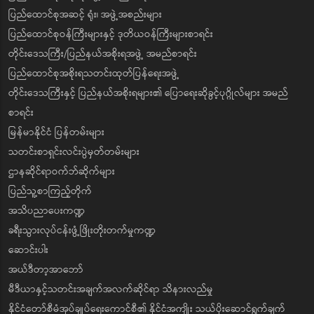
ပြည်ထောင်စုအဆင့် ရုံး၊ အဖွဲ့အစည်းများ
ပြည်ထောင်စုဝန်ကြီးများနှင့် ဒုတိယဝန်ကြီးများစာရင်း
တိုင်းဒေသကြီး/ပြည်နယ်အစိုးရအဖွဲ့ အမည်စာရင်း
ပြည်ထောင်စုအစိုးရသတင်းထုတ်ပြန်ရေးအဖွဲ့
တိုင်းဒေသကြီးနှင့် ပြည်နယ်အစိုးရများ၏ ပြောရေးဆိုခွင့်ပုဂ္ဂိုလ်များ အမည်
စာရင်း
မြန်မာနိုင်ငံ ပြန်တမ်းများ
သတင်းစာရှင်းလင်းပွဲမှတ်တမ်းများ
ဌာနဆိုင်ရာဝက်ဘ်ဆိုက်များ
ပြည်သူ့စာကြည့်တိုက်
အသိပညာပေးကဏ္ဍ
ခရီးသွားလုပ်ငန်းဖွံ့ဖြိုးတိုးတက်မှုကဏ္ဍ
ဆောင်းပါး
အယ်ဒီတာ့အာဘော်
မီဒီယာနှင့်သတင်းအချက်အလက်ဆိုင်ရာ သိနားလည်မှု
နိုင်ငံတော်စီမံအုပ်ချုပ်ရေးကောင်စီ၏ နိုင်ငံအကျိုး သယ်ပိုးဆောင်ရွက်ချက်