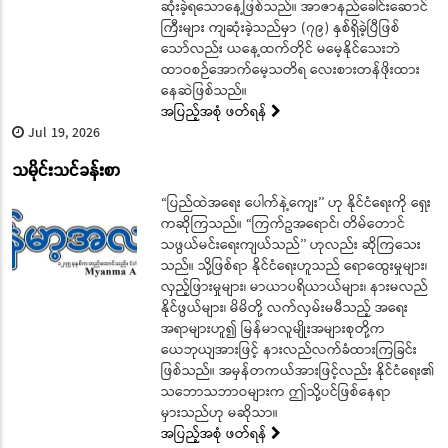
ဆုံးခဲ့ရသောနေ့ဖြစ်သည်။ အာဇာနည်ခေါင်းဆောင်
ကြီးများ ကျဆုံးခဲ့သည်မှာ (၇၉) နှစ်ရှိခဲ့ပြီဖြစ်
သော်လည်း ယနေ့ထက်တိုင် မမေ့နိုင်သေးဘဲ
ထာဝစဉ်အောက်မေ့သတိရ လေးစားတန်ဖိုးထား
နေဆဲဖြစ်သည်။
အပြည့်အစုံ ဖတ်ရန်
Jul 19, 2026
သမိုင်းသင်ခန်းစာ
“ပြည်ထဲအရေး ပေါက်နဲ့ကျေး’’ ဟု နိုင်ငံရေးကို ရှေး
ကဆိုကြသည်။ “ကြက်ဥအရောင်၊ တိမ်တောင်
သဖွယ်မင်းရေးကျယ်သည်’’ ဟုလည်း ဆိုကြသေး
သည်။ သို့ဖြစ်ရာ နိုင်ငံရေးဟူသည် ရောထွေးမှုများ၊
လှည့်ဖြားမှုများ၊ မာယာပရိယာယ်များ၊ နားမလည်
နိုင်ဖွယ်များ၊ မိမိတို့ လက်လှမ်းမမီသည့် အရေး
အရာများဟူ၍ မြန်မာလူမျိုးအများစုတို့က
ယေဘုယျအားဖြင့် နားလည်လက်ခံထားကြခြင်း
ဖြစ်သည်။ အမှန်တကယ်အားဖြင့်လည်း နိုင်ငံရေး၏
သဘောသဘာဝများက ဤသို့ပင်ဖြစ်နေရာ
မှားသည်ဟု မဆိုသာ။
အပြည့်အစုံ ဖတ်ရန်