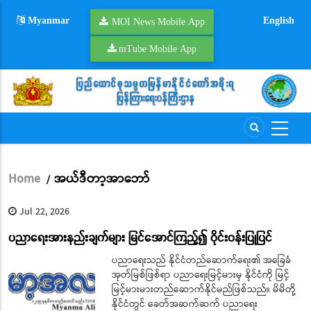
Skip
Myanmar
English
to
MOI News Mobile App
main
mTube Mobile App
content
Home
အယ်ဒီတာ့အာဘော်
/
Breadcrumb
Jul 22, 2026
ပညာရေးအားနည်းချက်များ မြင်အောင်ကြည့်၍ ဝိုင်းဝန်းပြုပြင်
ပညာရေးသည် နိုင်ငံတည်ဆောက်ရေး၏ အခြေခံ
အုတ်မြစ်ဖြစ်ရာ ပညာရေးမြင့်မားမှ နိုင်ငံကို မြင့်
မြင့်မားမားတည်ဆောက်နိုင်မည်ဖြစ်သည်။ မိမိတို့
နိုင်ငံတွင် ခေတ်အဆက်ဆက် ပညာရေး