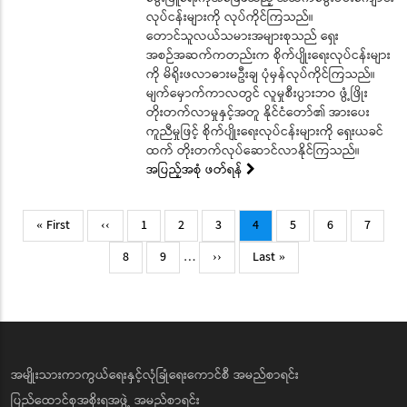
လုပ်ငန်းများကို လုပ်ကိုင်ကြသည်။
တောင်သူလယ်သမားအများစုသည် ရှေး
အစဉ်အဆက်ကတည်းက စိုက်ပျိုးရေးလုပ်ငန်းများ
ကို မိရိုးဖလာဓားမဦးချ ပုံမှန်လုပ်ကိုင်ကြသည်။
မျက်မှောက်ကာလတွင် လူမှုစီးပွားဘဝ ဖွံ့ဖြိုး
တိုးတက်လာမှုနှင့်အတူ နိုင်ငံတော်၏ အားပေး
ကူညီမှုဖြင့် စိုက်ပျိုးရေးလုပ်ငန်းများကို ရှေးယခင်
ထက် တိုးတက်လုပ်ဆောင်လာနိုင်ကြသည်။
အပြည့်အစုံ ဖတ်ရန်
Pagination
First
Previous
Page
Page
Page
Current
Page
Page
Page
« First
‹‹
1
2
3
4
5
6
7
page
page
page
Page
Page
Next
Last
8
9
…
››
Last »
page
page
အမျိုးသားကာကွယ်ရေးနှင့်လုံခြုံရေးကောင်စီ အမည်စာရင်း
ပြည်ထောင်စုအစိုးရအဖွဲ့ အမည်စာရင်း