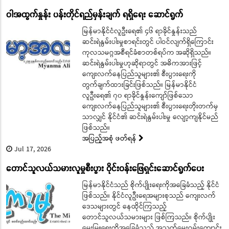
ဝါအထွက်နှုန်း ပန်းတိုင်ရည်မှန်းချက် ရရှိရေး ဆောင်ရွက်
မြန်မာနိုင်ငံလူဦးရေ၏ ၄၆ ရာခိုင်နှုန်းသည်
ဆင်းရဲနွမ်းပါးမှုစာရင်းတွင် ပါဝင်လျက်ရှိကြောင်း
ကုလသမဂ္ဂအစီရင်ခံစာတစ်ရပ်က အဆိုရှိသည်။
ဆင်းရဲနွမ်းပါးမှုဟုဆိုရာတွင် အဓိကအားဖြင့်
ကျေးလက်နေပြည်သူများ၏ စီးပွားရေးကို
တွက်ချက်ထားခြင်းဖြစ်သည်။ မြန်မာနိုင်ငံ
လူဦးရေ၏ ၇၀ ရာခိုင်နှုန်းကျော်ဖြစ်သော
ကျေးလက်နေပြည်သူများ၏ စီးပွားရေးတိုးတက်မှ
သာလျှင် နိုင်ငံ၏ ဆင်းရဲနွမ်းပါးမှု လျော့ကျနိုင်မည်
ဖြစ်သည်။
အပြည့်အစုံ ဖတ်ရန်
Jul 17, 2026
တောင်သူလယ်သမားလူမှုစီးပွား ဝိုင်းဝန်းဖြေရှင်းဆောင်ရွက်ပေး
မြန်မာနိုင်ငံသည် စိုက်ပျိုးရေးကိုအခြေခံသည့် နိုင်ငံ
ဖြစ်သည်။ နိုင်ငံလူဦးရေအများစုသည် ကျေးလက်
ဒေသများတွင် နေထိုင်ကြသည့်
တောင်သူလယ်သမားများ ဖြစ်ကြသည်။ စိုက်ပျိုး
မွေးမြူရေးကိုအခြေခံသည့် အသက်မွေးဝမ်းကျောင်း