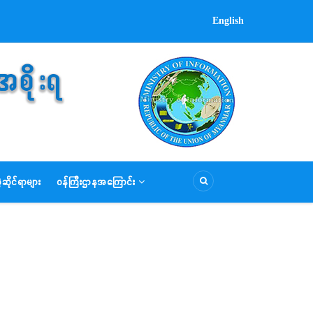
English
ဆိုင်ရာများ
ဝန်ကြီးဌာနအကြောင်း