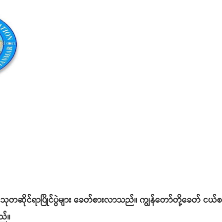
ဓဝင်သုတဆိုင်ရာပြိုင်ပွဲများ ခေတ်စားလာသည်။ ကျွန်တော်တို့ခေတ်
ည်။