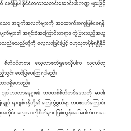
ဖော်ပြပါ နိုင်ငံတကာသတင်းဆောင်းပါးကဏ္ဍ များဖြင့်
ုအပ်သော အချက်အလက်များကို အထောက်အကူဖြစ်စေရန်၊
စ်အပျက်များ၏ အရင်းခံအကြောင်းတရား၊ ကွဲပြားသည့်အယူ
ည်စသည်တို့ကို လေ့လာခြင်းဖြင့် ဗဟုသုတပိုမိုရရှိနိုင်
ား စိတ်ဝင်တစား လေ့လာဖတ်ရှုစေလိုပါက လူငယ်ထု
့်သွင်း ဖော်ပြပေးကြရပါမည်။
ဘာဝရှိပေသည်။
ကြီးချုပ် ဂျဝါဟာလာနေရူး၏ ဘဝတစ်စိတ်တစ်ဒေသကို ဆဝါး
ီးချုပ် ရာဂျစ်ဂန္ဒီတို့၏ ကြေကွဲဖွယ်ရာ ဘဝဇာတ်ကြောင်း
်းစဉ်အတိုင်း လေ့လာလိုစိတ်များ ဖြစ်ထွန်းပေါ်ပေါက်လာပေ
။