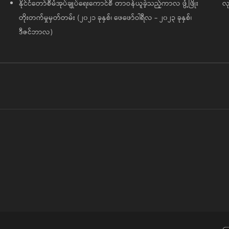
နိုင်ငံတော်စီမံအုပ်ချုပ်ရေးကောင်စီ တာဝန်ယူခဲ့သည့်ကာလ ဖွံ့ဖြိုး
လု
တိုးတက်မှုမှတ်တမ်း (၂၀၂၁ ခုနှစ်၊ ဖေဖော်ဝါရီလ - ၂၀၂၃ ခုနှစ်၊
ဒီဇင်ဘာလ)