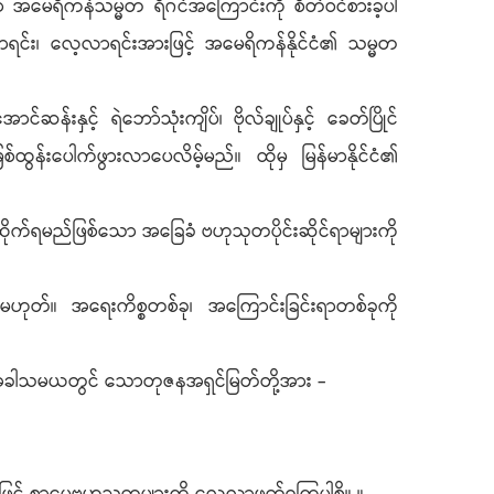
ာ အမေရိကန်သမ္မတ ရီဂင်အကြောင်းကို စိတ်ဝင်စားခဲ့ပါ
်း၊ လေ့လာရင်းအားဖြင့် အမေရိကန်နိုင်ငံ၏ သမ္မတ
ဆန်းနှင့် ရဲဘော်သုံးကျိပ်၊ ဗိုလ်ချုပ်နှင့် ခေတ်ပြိုင်
်ထွန်းပေါက်ဖွားလာပေလိမ့်မည်။ ထိုမှ မြန်မာနိုင်ငံ၏
ုက်ရမည်ဖြစ်သော အခြေခံ ဗဟုသုတပိုင်းဆိုင်ရာများကို
ဟုတ်။ အရေးကိစ္စတစ်ခု၊ အကြောင်းခြင်းရာတစ်ခုကို
ေ့အခါသမယတွင် သောတုဇနအရှင်မြတ်တို့အား -