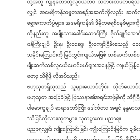
ထို့အတူ ကျွန်တော်တို့လူငယ်ဘဝ သတင်းစာဖတ်ပရိသတ်တစ
လျှင် အမေရိကန်သမ္မတအစဉ်အဆက်ကိုလည်း ဆက်လက်လေ
ရွေးကောက်ပွဲများ၊ အမေရိကန်၏ ဒီမိုကရေစီစနစ်များကိ
ထိုနည်းတူ အမျိုးသားခေါင်းဆောင်ကြီး ဗိုလ်ချုပ်အောင်ဆန
ဝန်ကြီးချုပ် ဦးနု၊ ဦးဗဆွေ၊ ဦးကျော်ငြိမ်းစသည့် ခေ
သမိုင်းကြောင်းကို မြင်ကွင်းကျယ်အဖြစ် တစ်ဆက်တစ်စပ
မျိုးဆက်သစ်လူငယ်မောင်မယ်များအနေဖြင့် ကျယ်ပြန့်သ
တော့ သိရှိဖို့ လိုအပ်သည်။
ဗဟုသုတရှိသူသည် သူများယောင်တိုင်း လိုက်ယောင်တ
ဗဟုသုတ အခြေခံဖြင့် ပြဿနာ၏အရင်းအမြစ်ကို သိရှိပြီး ကို
ပါမောက္ခချုပ် ဆရာတော်ကြီး ဒေါက်တာ အရှင် နန္ဒမ
“သိမြင်လိုလား၊သုတပွား၊ သုတပွားက၊ ပညာရ။
ပညာရလျှင်၊ ကျိုးကြောင်းမြင်၊ ကျိုးကြောင်းမြင်က ချမ