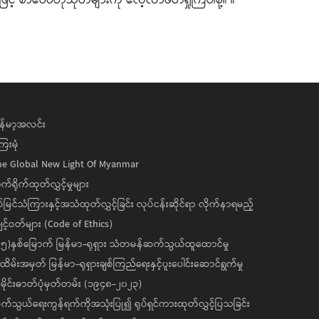
ဖြင့် စာပေဗဟုသုတများကို လေ့လာဖတ်ရှုကြပါစို့။ ။
န်မာ့အလင်း
ေးမုံ
he Global New Light Of Myanmar
ုက်ရိုက်ထုတ်လွှင့်မှုများ
ပ်မြင်သံကြားနှင့်အသံထုတ်လွှင့်ခြင်း လုပ်ငန်းဆိုင်ရာ လိုက်နာရမည့်
င့်ဝတ်များ (Code of Ethics)
၅)နှစ်မြောက် မြန်မာ-ရုရှား သံတမန်ဆက်သွယ်ထူထောင်မှု
ိမ်းအမှတ် မြန်မာ-ရုရှားချစ်ကြည်ရေးနှင့်ပူးပေါင်းဆောင်ရွက်မှု
ိုင်းဓာတ်ပုံမှတ်တမ်း (၁၉၄၈-၂၀၂၃)
်သွယ်ရေးကွန်ရက်ကိုအသုံးပြု၍ ရုပ်ရှင်ကားထုတ်လွှင့်ပြသခြင်း