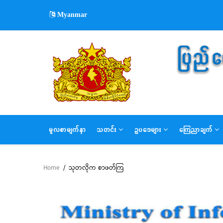
Skip
Myanmar
to
main
content
MAIN
မူလစာမျက်နှာ
သတင်း
ဥပဒေများ
ကြေညာချက်
NAVIGATION
Home
/
သုတလိုက စာဖတ်ကြ
Breadcrumb