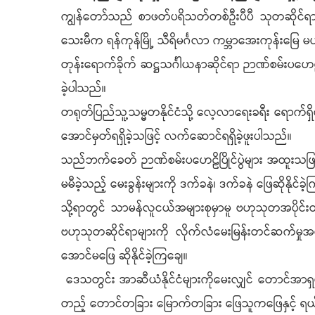
ကျွန်တော်သည် စာဖတ်ပရိသတ်တစ်ဦးပီပီ သုတဆိုင်ရာမျ
သေးမီက ရန်ကုန်မြို့ သီရိမင်္ဂလာ ကမ္ဘာအေးကုန်းမြေ
တုန်းရောက်ခိုက် ဆဋ္ဌသင်္ဂါယနာဆိုင်ရာ ဉာဏ်စမ်းပဟေဠိ
ခဲ့ပါသည်။
တရုတ်ပြည်သူ့သမ္မတနိုင်ငံသို့ လေ့လာရေးခရီး ရောက်ရ
အောင်မှတ်ရရှိခဲ့သဖြင့် လက်ဆောင်ရရှိခဲ့ဖူးပါသည်။
သည်ဘက်ခေတ် ဉာဏ်စမ်းပဟေဠိပြိုင်ပွဲများ အထူးသဖြင့်
မမီခဲ့သည့် မေးခွန်းများကို ဒက်ခနဲ၊ ဒက်ခနဲ ဖြေဆိုနိုင်ခ
သို့ရာတွင် သာမန်လူငယ်အများစုမှာမူ ဗဟုသုတအပိုင်းတ
ဗဟုသုတဆိုင်ရာများကို လိုက်လံမေးမြန်းတင်ဆက်မှုအစ
အောင်မဖြေ ဆိုနိုင်ခဲ့ကြချေ။
ဒေသတွင်း အာဆီယံနိုင်ငံများကိုမေးလျှင် တောင်အာရှမှ အိ
တည့် တောင်တခြား မြောက်တခြား ဖြေသူကဖြေနှင့် ရ