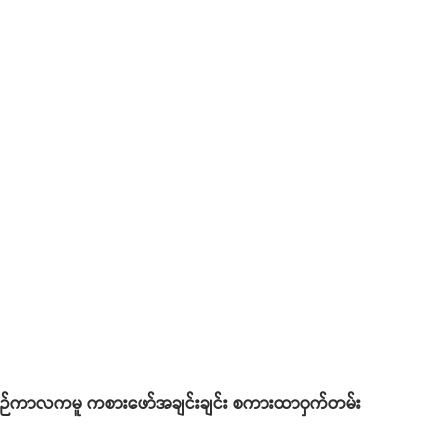
 ငယ်စဉ်ကာလကမူ ကစားဖော်အချင်းချင်း စကားထာဝှက်တမ်း