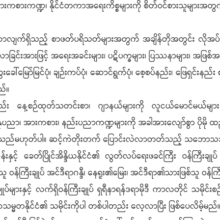
စားကဏ္ဍ၊ နိုင်ငံတကာအရေးကိစ္စများကို စိတ်ဝင်စားသူများအတွက် 
လာလျက်ရှိသည့် စာဖတ်ပရိသတ်များအတွက် အချိန်တိုအတွင်း လိ
လာခြင်းအားဖြင့် အရေးအခင်းများ၊ ပဋိပက္ခများ၊ ပြဿနာများ၊ အဖြ
်မြင်ပုံ၊ ချဉ်းကပ်ပုံ၊ ဆောင်ရွက်ပုံ၊ စေ့စပ်နည်း၊ ဖြေရှင်းနည်း စသ
ည်။
လည်း နေ့စဉ်ထုတ်သတင်းစာ၊ ဂျာနယ်များကို လူငယ်မောင်မယ်မျ
နုပညာ၊ အားကစား၊ နည်းပညာကဏ္ဍများကို အခါအားလျော်စွာ ပိုမို ထည
ေသည်မဟုတ်ပါ။ ဆင့်ကဲတိုးတက် ပြောင်းလဲလာတတ်သည့် သဘောသ
ဆန်းနှင့် ခေတ်ပြိုင်အိန္ဒိယနိုင်ငံ၏ လွတ်လပ်ရေးဖခင်ကြီး ဝန်
 ဝန်ကြီးချုပ် အင်ဒီရာဂန္ဒီ၊ နေရူး၏မြေး၊ အင်ဒီရာ၏သားဖြစ်သူ ဝန်ကြ
ုပ်များနှင့် လက်ရှိဝန်ကြီးချုပ် ရှရီနာရန်ဒရာမိုဒီ ကာလတိုင် သမိုင
ဒိယသမ္မတနိုင်ငံ၏ သမိုင်းကိုပါ တစ်ပါတည်း လေ့လာပြီး ဖြစ်ပေလိမ့်မည်