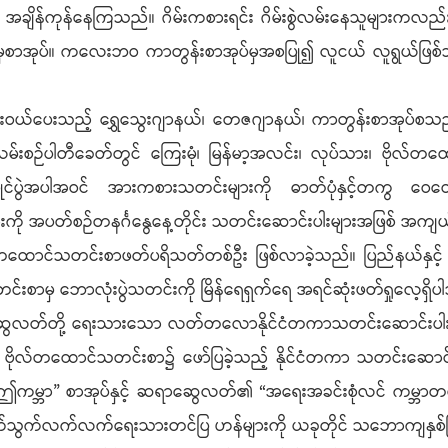
အချိန်ကုန်နေကြသည်။ ဂိမ်းကစားရင်း ဂိမ်းစွဲလမ်းနေသူများကလည်း အ
ှစာအုပ်။ ကလေးဘဝ ကာတွန်းစာအုပ်မှအစပြု၍ လူငယ် လူရွယ်ဖြစ်သည်အထ
းဝယ်ပေးသည့် ရွှေသွေးဂျာနယ်၊ တေဇဂျာနယ်၊ ကာတွန်းစာအုပ်စသ
မ်းစဉ်ပါတီခေတ်တွင် ကြေးမုံ၊ မြန်မာ့အလင်း၊ လုပ်သား၊ ဗိုလ်
ြိုင်ပွဲအပါအဝင် အားကစားသတင်းများကို ဓာတ်ပုံနှင့်တကွ ဝေ
ို အပတ်စဉ်တနင်္ဂနွေနေ့တိုင်း သတင်းဆောင်းပါးများအဖြစ် အကျယ်
ထောင်သတင်းစာဖတ်ပရိသတ်တစ်ဦး ဖြစ်လာခဲ့သည်။ ပြည်နယ်နှင့် တိုင
းစာမှ ဘောလုံးပွဲသတင်းကို မြိန်‌ရေရှက်ရေ အရင်ဆုံးဖတ်ရှုလေ့ရှိ
ရာဆွေလတ်တို့ ရေးသားသော လတ်တလောနိုင်ငံတကာသတင်းဆောင်းပါးမျ
ိုလ်တထောင်သတင်းစာ၌ ဖော်ပြခဲ့သည့် နိုင်ငံတကာ သတင်းဆောင်းပါး
 ဤကမ္ဘာ” စာအုပ်နှင့် ဆရာဆွေလတ်၏ “အရေးအခင်းစုံလင် ကမ္ဘာတစ်ခ
သွက်သွက်လက်လက်ရေးသားတင်ပြ ဟန်များကို ယခုတိုင် သဘောကျနှစ်ခ