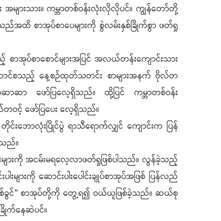
များသား။ ကမ္ဘာတစ်ဝန်းလုံးလိုလိုပင်။ ကျွန်တော်တို့
ိ စာအုပ်စာပေများကို စွဲလမ်းနှစ်ခြိုက်စွာ ဖတ်ရှု
ည့် စာအုပ်စာစောင်များအပြင် အလယ်တန်းကျောင်းသား
တထောင်စသည့် နေ့စဉ်ထုတ်သတင်း စာများအနက် ဗိုလ်တ
ဝေဆာဆာ ဖော်ပြလေ့ရှိသည်။ ထို့ပြင် ကမ္ဘာတစ်ဝန်း
တဝင့် ဖော်ပြပေး လေ့ရှိသည်။
်းဘောလုံးပြိုင်ပွဲ ရာသီရောက်လျှင် ကျောင်းက ပြန်
ပါသည်။
ားကို အငမ်းမရလေ့လာဖတ်ရှုဖြစ်ပါသည်။ လွန်ခဲ့သည့်
များကို ဆောင်းပါးပေါင်းချုပ်စာအုပ်အဖြစ် ပြန်လည်
ွင်” စာအုပ်တို့ကို တွေ့ရ၍ ဝယ်ယူဖြစ်ခဲ့သည်။ ဆယ်စု
ြိုက်နေဆဲပင်။