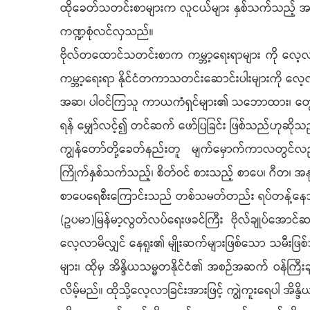
ထိုခေတ်သတင်းစာများက လူငယ်များ နှစ်သက်သည့် အားက
ကဏ္ဍစုံလင်လှသည်။
ဗိုလ်တထောင်သတင်းစာက ကမ္ဘာ့ရေးရာများ ကို လေ့
ကမ္ဘာ့ရေးရာ နိုင်ငံတကာသတင်းဆောင်းပါးများကို လေ့
အဆ၊ ပါဝင်ကြသူ ကာယကံရှင်များ၏ သဘောထား၊ တွေးခေါ်မြော
ရန် မျှော်လင့်၍ တင်ဆက် ဖော်ပြခြင်း ဖြစ်သည်ဟုဆိုသ
ကျွန်တော်တို့ခေတ်နည်းတူ မျက်မှောက်ကာလတွင်
ကြိုက်နှစ်သက်သည့်၊ စိတ်ဝင် စားသည့် စာပေ၊ ဂီတ၊ အ
စာပေရေစီးကြောင်းသည် တစ်သမတ်တည်း ရပ်တန့်န
(ဥပမာ)မြန်မာ့လွတ်လပ်ရေးဖခင်ကြီး ဗိုလ်ချုပ်အောင်
လေ့လာမိလျှင် နေရူး၏ မျိုးဆက်များဖြစ်သော သမီးဖြစ်သူ
များ၊ ထိုမှ အိန္ဒိယသမ္မတနိုင်ငံ၏ အစဉ်အဆက် ဝန်ကြီးချ
လိမ့်မည်။ ထိုသို့လေ့လာခြင်းအားဖြင့် ကျွဲကူးရေပါ အိန္