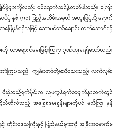
ုင်ပွဲများကိုလည်း ဝင်ရောက်ဆင်နွှဲတတ်ပါသည်။ မကြာ
ွဲ နှစ် (၇၀) ပြည့်အထိမ်းအမှတ် အထူးပြပွဲသို့ ရောက်
ခု အဖြေမှန်ရရှိသဖြင့် ဘောပင်တစ်ချောင်း လက်ဆောင်ရရှိ
းများကို လာရောက်မေးမြန်းကြရာ ဂုဏ်ထူးမရရှိသော်လည်း
ွန်တော်ကြပါသည်။ ကျွန်တော်တို့မသိသေးသည့်၊ လက်လှမ်း
ြီးခဲ့သည့်ရက်ပိုင်းက လူမှုကွန်ရက်စာမျက်နှာထက်တွင်
သိထိုက်သည့် အခြေခံမေးခွန်းများကိုပင် မသိကြ၊ မှန်
းနှင့် တိုင်းဒေသကြီးနှင့် ပြည်နယ်များကို အမြီးအမောက်မ