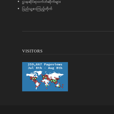
ဌာနဆိုင်ရာဝက်ဘ်ဆိုက်များ
ပြည်သူ့စာကြည့်တိုက်
VISITORS