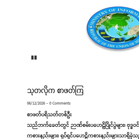
Pause
သုတလိုက စာဖတ်ကြ
06/12/2026
-
0 Comments
စာဖတ်ပရိသတ်တစ်ဦး
သည်ဘက်ခေတ်တွင် ဉာဏ်စမ်းပဟေဠိပြိုင်ပွဲများ၊ ဗုဒ္
ကစားနည်းများ၊ ရုပ်ရှင်ပဟေဠိကစားနည်းများသာရှိခဲ့သ