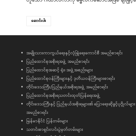
ဟူသော ဂါထာလင်္ကာကို ဓမ္မလက်ဆောင်အဖြစ် ချီးမြှင့်တေ
ဆောင်းပါး
အမျိုးသားကာကွယ်ရေးနှင့်လုံခြုံရေးကောင်စီ အမည်စာရင်း
ပြည်ထောင်စုအစိုးရအဖွဲ့ အမည်စာရင်း
ပြည်ထောင်စုအဆင့် ရုံး၊ အဖွဲ့အစည်းများ
ပြည်ထောင်စုဝန်ကြီးများနှင့် ဒုတိယဝန်ကြီးများစာရင်း
တိုင်းဒေသကြီး/ပြည်နယ်အစိုးရအဖွဲ့ အမည်စာရင်း
ပြည်ထောင်စုအစိုးရသတင်းထုတ်ပြန်ရေးအဖွဲ့
တိုင်းဒေသကြီးနှင့် ပြည်နယ်အစိုးရများ၏ ပြောရေးဆိုခွင့်ပုဂ္ဂိုလ်များ
အမည်စာရင်း
မြန်မာနိုင်ငံ ပြန်တမ်းများ
သတင်းစာရှင်းလင်းပွဲမှတ်တမ်းများ