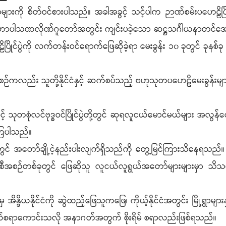
ားကို စိတ်ဝင်စားပါသည်။ အခါအခွင့် သင့်ပါက ဉာဏ်စမ်းပဟေဠိပြိ
 မဟာပါသဏလိုဏ်ဂူတော်အတွင်း ကျင်းပခဲ့သော ဆဋ္ဌသင်္ဂါယနာတင်အောင်ပ
ပြိုင်ပွဲကို လက်တန်းဝင်ရောက်ဖြေဆိုခဲ့ရာ မေးခွန်း ၁၀ ခုတွင် ခုနစ်
ှိစဉ်ကလည်း သူတို့နိုင်ငံနှင့် ဆက်စပ်သည့် ဗဟုသုတပဟေဠိမေးခွန်
 သုတစုံလင်ဗုဒ္ဓဝင်ပြိုင်ပွဲတို့တွင် ဆုရလူငယ်မောင်မယ်များ အလ
ဲ့ကြပါသည်။
ွင် အတော်ချို့ငဲ့နည်းပါးလျက်ရှိသည်ကို တွေ့မြင်ကြားသိနေရသည်။ ပ
ီအစဉ်တစ်ခုတွင် ဖြေဆိုသူ လူငယ်လူရွယ်အတော်များများမှာ သိသင့်
န္ဒိယနိုင်ငံကို ဆွဲထည့်ဖြေသူကဖြေ၊ ကိုယ့်နိုင်ငံအတွင်း မြို့ရွာမျာ
ယ်စရာကောင်းသလို အနာဂတ်အတွက် စိုးရိမ် စရာလည်းဖြစ်ရသည်။