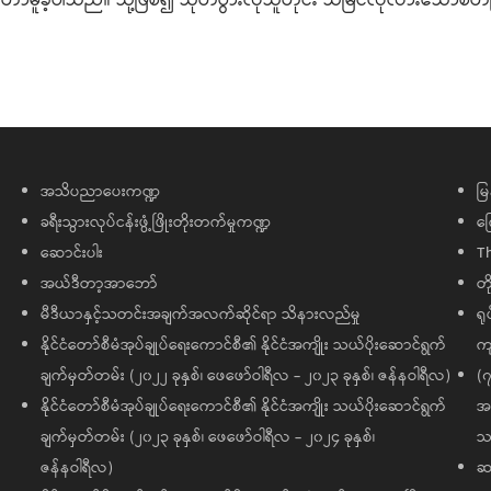
ာ်မူခဲ့ပါသည်။ သို့ဖြစ်၍ သုတပွားလိုသူတိုင်း သိမြင်လိုလားသောစိတ်
အသိပညာပေးကဏ္ဍ
မြ
ခရီးသွားလုပ်ငန်းဖွံ့ဖြိုးတိုးတက်မှုကဏ္ဍ
ကြ
ဆောင်းပါး
T
အယ်ဒီတာ့အာဘော်
တိ
မီဒီယာနှင့်သတင်းအချက်အလက်ဆိုင်ရာ သိနားလည်မှု
ရု
နိုင်ငံတော်စီမံအုပ်ချုပ်ရေးကောင်စီ၏ နိုင်ငံအကျိုး သယ်ပိုးဆောင်ရွက်
ကျ
ချက်မှတ်တမ်း (၂၀၂၂ ခုနှစ်၊ ဖေဖော်ဝါရီလ - ၂၀၂၃ ခုနှစ်၊ ဇန်နဝါရီလ)
(၇
နိုင်ငံတော်စီမံအုပ်ချုပ်ရေးကောင်စီ၏ နိုင်ငံအကျိုး သယ်ပိုးဆောင်ရွက်
အထ
ချက်မှတ်တမ်း (၂၀၂၃ ခုနှစ်၊ ဖေဖော်ဝါရီလ - ၂၀၂၄ ခုနှစ်၊
သမ
ဇန်နဝါရီလ)
ဆက