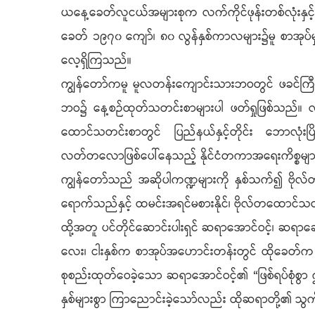
ယနေ့ခေတ်လူငယ်အများစုက လက်ကိုင်ဖုန်းတစ်လုံးနှင့် 
ခေတ် ၁၉၇၀ ကျော်၊ ၈၀ လွန်နှစ်ကာလများ၌မူ စာအုပ်မ
လေ့ရှိကြသည်။
ကျွန်တော်ကမူ မူလတန်းကျောင်းသားဘဝတွင် ဖခင်ကြီ
ဘဝ၌ နေ့စဉ်ထုတ်သတင်းစာများပါ ဖတ်ရှုဖြစ်သည်။ လ
ထောင်သတင်းစာတွင် ပြည်နယ်နှင့်တိုင်း ဘောလုံးပ
လတ်တလောဖြစ်ပေါ်နေသည့် နိုင်ငံတကာအရေးကိစ္စများက
ကျွန်တော်သည် အဆိုပါကဏ္ဍများကို နှစ်သက်၍ ဗိုလ်တ
ရောက်သည်နှင့် ထမင်းအရင်မစားနိုင်၊ ဗိုလ်တထောင်သတင်
ထို့အတူ ပင်တိုင်ဆောင်းပါးရှင် ဆရာအောင်ဝင့်၊ ဆ
လေး၊ ငါးနှစ်က စာအုပ်အဟောင်းတန်းတွင် ထိုခေတ်က ဗ
စုစည်းထုတ်ဝေခဲ့သော ဆရာအောင်ဝင့်၏ “ဖြစ်ရပ်စုံစွာ
နှစ်များစွာ ကြာညောင်းခဲ့သော်လည်း ထိုဆရာတို့၏ 