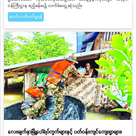
ဝန်ကြီးဌာန ဧည့်ခန်းမ၌ လက်ခံတွေ့ဆုံသည်။
ဆက်လက်ဖတ်ရှုရန်
လေးမျက်နှာမြို့ပေါ်ရပ်ကွက်များနှင့် ပတ်ဝန်းကျင်ကျေးရွာများ၊