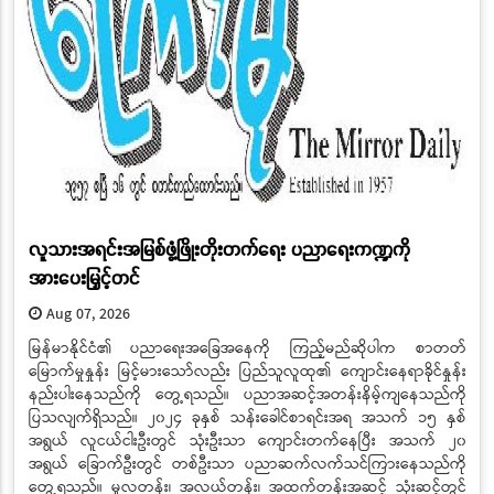
လူသားအရင်းအမြစ်ဖွံ့ဖြိုးတိုးတက်ရေး ပညာရေးကဏ္ဍကို
အားပေးမြှင့်တင်
Aug 07, 2026
​​​​​​​မြန်မာနိုင်ငံ၏ ပညာရေးအခြေအနေကို ကြည့်မည်ဆိုပါက စာတတ်
မြောက်မှုနှုန်း မြင့်မားသော်လည်း ပြည်သူလူထု၏ ကျောင်းနေရာခိုင်နှုန်း
နည်းပါးနေသည်ကို တွေ့ရသည်။ ပညာအဆင့်အတန်းနိမ့်ကျနေသည်ကို
ပြသလျက်ရှိသည်။ ၂၀၂၄ ခုနှစ် သန်းခေါင်စာရင်းအရ အသက် ၁၅ နှစ်
အရွယ် လူငယ်ငါးဦးတွင် သုံးဦးသာ ကျောင်းတက်နေပြီး အသက် ၂၀
အရွယ် ခြောက်ဦးတွင် တစ်ဦးသာ ပညာဆက်လက်သင်ကြားနေသည်ကို
တွေ့ရသည်။ မူလတန်း၊ အလယ်တန်း၊ အထက်တန်းအဆင့် သုံးဆင့်တွင်