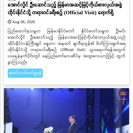
အောင်လှိုင် ဦးဆောင်သည့် မြန်မာအဆင့်မြင့်ကိုယ်စားလှယ်အဖွဲ့
ထိုင်းနိုင်ငံသို့ တရားဝင်ခရီးစဉ် (Official Visit) ရောက်ရှိ
Aug 06, 2026
ပြည်ထောင်စုသမ္မတ မြန်မာနိုင်ငံတော် နိုင်ငံတော်သမ္မတ ဦးမင်း
အောင်လှိုင် ဦးဆောင်သည့် မြန်မာအဆင့်မြင့်ကိုယ်စားလှယ်အဖွဲ့သည်
ထိုင်းနိုင်ငံဝန်ကြီးချုပ် မစ္စတာ အနုထင် ချာဝီရကွန်၏ ဖိတ်ကြားချက်အရ
ထိုင်းနိုင်ငံသို့ တရားဝင်ခရီးစဉ် (Official Visit) သွားရောက်ရန်အတွက်
ယနေ့နံနက်ပိုင်းတွင် နေပြည်တော်လေဆိပ်မှ အထူးလေယာဉ်ဖြင့် ထွက်
ခွာကြသည်။
ဆက်လက်ဖတ်ရှုရန်