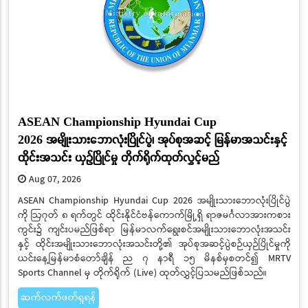
ASEAN Championship Hyundai Cup
2026 အမျိုးသားဘောလုံးပြိုင်ပွဲ၊ အုပ်စုအဆင့် မြန်မာအသင်းနှင့်
ထိုင်းအသင်း ယှဉ်ပြိုင်မှု တိုက်ရိုက်ထုတ်လွှင့်မည်
Aug 07, 2026
ASEAN Championship Hyundai Cup 2026 အမျိုးသားဘောလုံးပြိုင်ပွဲ
ကို ဩဂုတ် ၈ ရက်တွင် ထိုင်းနိုင်ငံဗန်ကောက်မြို့ရှိ ရာဇမင်္ဂလာအားကစား
ကွင်း၌ ကျင်းပမည်ဖြစ်ရာ မြန်မာလက်ရွေးစင်အမျိုးသားဘောလုံးအသင်း
နှင့် ထိုင်းအမျိုးသားဘောလုံးအသင်းတို့၏ အုပ်စုအဆင့်ပွဲစဉ်ယှဉ်ပြိုင်မှုကို
ယင်းနေ့မြန်မာစံတော်ချိန် ည ၇ နာရီ ၁၅ မိနစ်မှစတင်၍ MRTV
Sports Channel မှ တိုက်ရိုက် (Live) ထုတ်လွှင့်ပြသမည်ဖြစ်သည်။
ဆက်လက်ဖတ်ရှုရန်