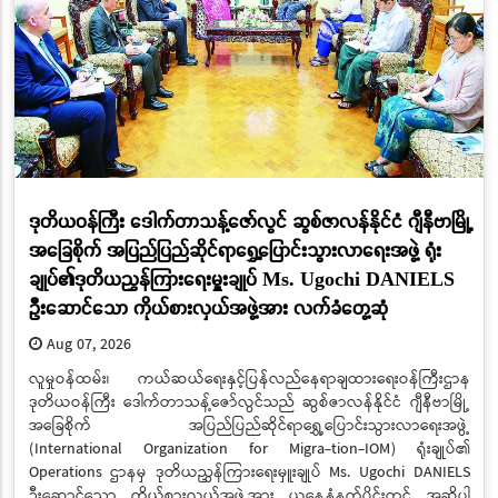
ဒုတိယဝန်ကြီး ဒေါက်တာသန့်ဇော်လွင် ဆွစ်ဇာလန်နိုင်ငံ ဂျီနီဗာမြို့
အခြေစိုက် အပြည်ပြည်ဆိုင်ရာရွှေ့ပြောင်းသွားလာရေးအဖွဲ့ ရုံး
ချုပ်၏ဒုတိယညွှန်ကြားရေးမှူးချုပ် Ms. Ugochi DANIELS
ဦးဆောင်သော ကိုယ်စားလှယ်အဖွဲ့အား လက်ခံတွေ့ဆုံ
Aug 07, 2026
လူမှုဝန်ထမ်း၊ ကယ်ဆယ်ရေးနှင့်ပြန်လည်နေရာချထားရေးဝန်ကြီးဌာန
ဒုတိယဝန်ကြီး ဒေါက်တာသန့်ဇော်လွင်သည် ဆွစ်ဇာလန်နိုင်ငံ ဂျီနီဗာမြို့
အခြေစိုက် အပြည်ပြည်ဆိုင်ရာရွှေ့ပြောင်းသွားလာရေးအဖွဲ့
(International Organization for Migra-tion-IOM) ရုံးချုပ်၏
Operations ဌာနမှ ဒုတိယညွှန်ကြားရေးမှူးချုပ် Ms. Ugochi DANIELS
ဦးဆောင်သော ကိုယ်စားလှယ်အဖွဲ့အား ယနေ့နံနက်ပိုင်းတွင် အဆိုပါ