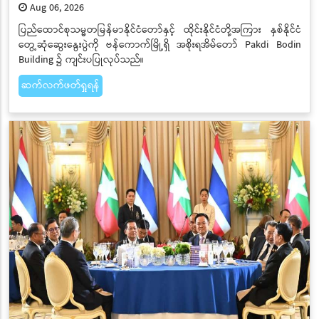
Aug 06, 2026
ပြည်ထောင်စုသမ္မတမြန်မာနိုင်ငံတော်နှင့် ထိုင်းနိုင်ငံတို့အကြား နှစ်နိုင်ငံ
တွေ့ဆုံဆွေးနွေးပွဲကို ဗန်ကောက်မြို့ရှိ အစိုးရအိမ်တော် Pakdi Bodin
Building ၌ ကျင်းပပြုလုပ်သည်။
ဆက်လက်ဖတ်ရှုရန်