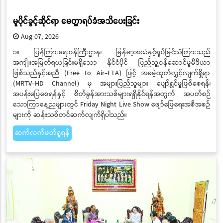
မူပိုင်ခွင့်ဆိုင်ရာ မေတ္တာရပ်ခံအသိပေးခြင်း
Aug 07, 2026
​​​​​​​၁။ ပြန်ကြားရေးဝန်ကြီးဌာန၊ မြန်မာ့အသံနှင့်ရုပ်မြင်သံကြားသည်
အကျိုးအမြတ်ရယူခြင်းမရှိသော နိုင်ငံပိုင် ပြည်သူ့ဝန်ဆောင်မှုမီဒီယာ
ဖြစ်သည်နှင့်အညီ (Free to Air-FTA) ဖြင့် အခမဲ့ထုတ်လွှင့်လျက်ရှိရာ
(MRTV-HD Channel) မှ အများပြည်သူများ ပျော်ရွှင်မှုဖြစ်စေရန်၊
အပန်းပြေစေရန်နှင့် စိတ်ခွန်အားသစ်များရရှိနိုင်ရန်အတွက် အပတ်စဉ်
သောကြာနေ့ညများတွင် Friday Night Live Show ဖျော်ဖြေရေးအစီအစဉ်
များကို ဆန်းသစ်တင်ဆက်လျက်ရှိပါသည်။
ဆက်လက်ဖတ်ရှုရန်