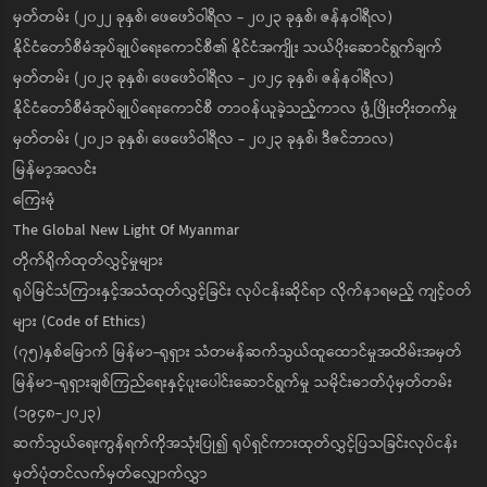
မှတ်တမ်း (၂၀၂၂ ခုနှစ်၊ ဖေဖော်ဝါရီလ - ၂၀၂၃ ခုနှစ်၊ ဇန်နဝါရီလ)
နိုင်ငံတော်စီမံအုပ်ချုပ်ရေးကောင်စီ၏ နိုင်ငံအကျိုး သယ်ပိုးဆောင်ရွက်ချက်
မှတ်တမ်း (၂၀၂၃ ခုနှစ်၊ ဖေဖော်ဝါရီလ - ၂၀၂၄ ခုနှစ်၊ ဇန်နဝါရီလ)
နိုင်ငံတော်စီမံအုပ်ချုပ်ရေးကောင်စီ တာဝန်ယူခဲ့သည့်ကာလ ဖွံ့ဖြိုးတိုးတက်မှု
မှတ်တမ်း (၂၀၂၁ ခုနှစ်၊ ဖေဖော်ဝါရီလ - ၂၀၂၃ ခုနှစ်၊ ဒီဇင်ဘာလ)
မြန်မာ့အလင်း
ကြေးမုံ
The Global New Light Of Myanmar
တိုက်ရိုက်ထုတ်လွှင့်မှုများ
ရုပ်မြင်သံကြားနှင့်အသံထုတ်လွှင့်ခြင်း လုပ်ငန်းဆိုင်ရာ လိုက်နာရမည့် ကျင့်ဝတ်
များ (Code of Ethics)
(၇၅)နှစ်မြောက် မြန်မာ-ရုရှား သံတမန်ဆက်သွယ်ထူထောင်မှုအထိမ်းအမှတ်
မြန်မာ-ရုရှားချစ်ကြည်ရေးနှင့်ပူးပေါင်းဆောင်ရွက်မှု သမိုင်းဓာတ်ပုံမှတ်တမ်း
(၁၉၄၈-၂၀၂၃)
ဆက်သွယ်ရေးကွန်ရက်ကိုအသုံးပြု၍ ရုပ်ရှင်ကားထုတ်လွှင့်ပြသခြင်းလုပ်ငန်း
မှတ်ပုံတင်လက်မှတ်လျှောက်လွှာ