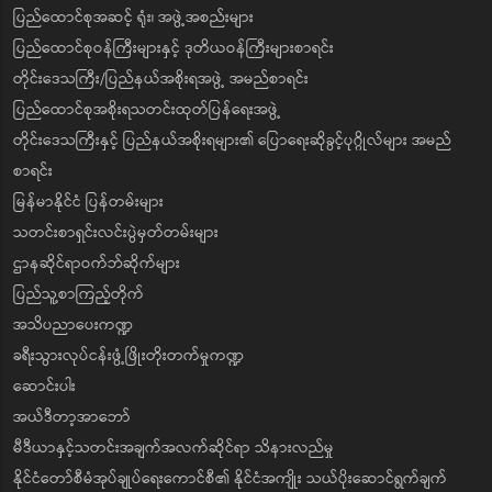
ပြည်ထောင်စုအဆင့် ရုံး၊ အဖွဲ့အစည်းများ
ပြည်ထောင်စုဝန်ကြီးများနှင့် ဒုတိယဝန်ကြီးများစာရင်း
တိုင်းဒေသကြီး/ပြည်နယ်အစိုးရအဖွဲ့ အမည်စာရင်း
ပြည်ထောင်စုအစိုးရသတင်းထုတ်ပြန်ရေးအဖွဲ့
တိုင်းဒေသကြီးနှင့် ပြည်နယ်အစိုးရများ၏ ပြောရေးဆိုခွင့်ပုဂ္ဂိုလ်များ အမည်
စာရင်း
မြန်မာနိုင်ငံ ပြန်တမ်းများ
သတင်းစာရှင်းလင်းပွဲမှတ်တမ်းများ
ဌာနဆိုင်ရာဝက်ဘ်ဆိုက်များ
ပြည်သူ့စာကြည့်တိုက်
အသိပညာပေးကဏ္ဍ
ခရီးသွားလုပ်ငန်းဖွံ့ဖြိုးတိုးတက်မှုကဏ္ဍ
ဆောင်းပါး
အယ်ဒီတာ့အာဘော်
မီဒီယာနှင့်သတင်းအချက်အလက်ဆိုင်ရာ သိနားလည်မှု
နိုင်ငံတော်စီမံအုပ်ချုပ်ရေးကောင်စီ၏ နိုင်ငံအကျိုး သယ်ပိုးဆောင်ရွက်ချက်