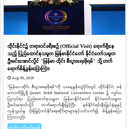
ထိုင်းနိုင်ငံ၌ တရားဝင်ခရီးစဉ် (Official Visit) ရောက်ရှိနေ
သည့် ပြည်ထောင်စုသမ္မတ မြန်မာနိုင်ငံတော် နိုင်ငံတော်သမ္မတ
ဦးမင်းအောင်လှိုင် "မြန်မာ-ထိုင်း စီးပွားရေးဖိုရမ်" သို့ တက်
ရောက်မိန့်ခွန်းပြောကြား
Aug 06, 2026
"မြန်မာ-ထိုင်း စီးပွားရေးဖိုရမ်"ကို ယနေ့မွန်းလွဲပိုင်းတွင် ထိုင်းနိုင်ငံ၊ ဗန်
ကောက်မြို့ရှိ Queen Sirikit National Convention Center ၌ ကျင်းပ
ပြုလုပ်ရာ ပြည်ထောင်စုသမ္မတ မြန်မာနိုင်ငံတော် နိုင်ငံတော်သမ္မတ
ဦးမင်းအောင်လှိုင် တက်ရောက်ချီးမြှင့်ပြီး နှစ်နိုင်ငံရင်းနှီးမြှုပ်နှံမှုနှင့်
ကုန်သွယ်မှု ပိုမိုမြှင့်တင်နိုင်ရေးဆိုင်ရာများနှင့်ပတ်သက်၍ မိန့်ခွန်းပြော
ကြားသည်။
ဆက်လက်ဖတ်ရှုရန်