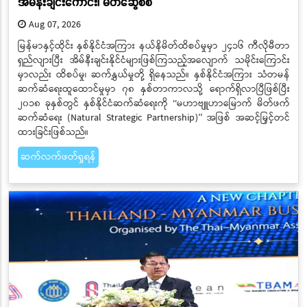
အိမ်နီးချင်းကောင်း၊ မိတ်ဆွေစစ်
Aug 07, 2026
​​​​​​​မြန်မာနှင့်ထိုင်း နှစ်နိုင်ငံအကြား နယ်နိမိတ်ထိစပ်မှုမှာ ၂၄၁၆ ကီလိုမီတာ
ရှည်လျားပြီး အိမ်နီးချင်းနိုင်ငံများဖြစ်ကြသည့်အလျောက် သမိုင်းကြောင်း
မှာလည်း ထိစပ်မှု၊ ဆက်နွှယ်မှုတို့ ရှိနေသည်။ နှစ်နိုင်ငံအကြား သံတမန်
ဆက်ဆံရေးထူထောင်မှုမှာ ၇၈ နှစ်တာကာလသို့ ရောက်ရှိလာပြီဖြစ်ပြီး
၂၀၁၈ ခုနှစ်တွင် နှစ်နိုင်ငံဆက်ဆံရေးကို ‘‘မဟာဗျူဟာမြောက် မိတ်ဖက်
ဆက်ဆံရေး (Natural Strategic Partnership)’’ အဖြစ် အဆင့်မြှင့်တင်
ထားခြင်းဖြစ်သည်။
ဆက်လက်ဖတ်ရှုရန်