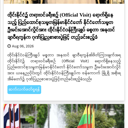
ထိုင်းနိုင်ငံ၌ တရားဝင်ခရီးစဉ် (Official Visit) ရောက်ရှိနေ
သည့် ပြည်ထောင်စုသမ္မတမြန်မာနိုင်ငံတော် နိုင်ငံတော်သမ္မတ
ဦးမင်းအောင်လှိုင်အား ထိုင်းနိုင်ငံဝန်ကြီးချုပ် မစ္စတာ အနုထင်
ချာဝီရကွန်က ဂုဏ်ပြုညစာစားပွဲဖြင့် တည်ခင်းဧည့်ခံ
Aug 06, 2026
ထိုင်းနိုင်ငံဝန်ကြီးချုပ် မစ္စတာ အနုထင် ချာဝီရကွန်၏ဖိတ်ကြားချက်အရ
ထိုင်းနိုင်ငံ၌ တရားဝင်ခရီးစဉ် (Official Visit) ရောက်ရှိနေသည့်
ပြည်ထောင်စုသမ္မတမြန်မာနိုင်ငံတော် နိုင်ငံတော်သမ္မတ ဦးမင်းအောင်လှိုင်
အား ယနေ့ညပိုင်းတွင် ထိုင်းနိုင်ငံဝန်ကြီးချုပ်က ဗန်ကောက် မြို့ရှိ အစိုးရ
အိမ်တော်၌ ဂုဏ်ပြုညစာစားပွဲဖြင့်တည်ခင်းဧည့်ခံသည်။
ဆက်လက်ဖတ်ရှုရန်