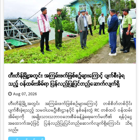
တီးတိန်မြို့အတွင်း အကြမ်းဖက်ဖြစ်စဉ်များကြောင့် ပျက်စီးခဲ့ရ
သည့် ဝန်ထမ်းအိမ်ရာ ပြန်လည်ပြုပြင်တည်ဆောက်လျက်ရှိ
Aug 07, 2026
တီးတိန်မြို့အတွင်း အကြမ်းဖက်ဖြစ်စဉ်များကြောင့် တစ်စိတ်တစ်ပိုင်း
ပျက်စီးခဲ့ရသည့် သမဝါယမဦးစီးဌာနပိုင် နှစ်ခန်းတွဲ RC တစ်ထပ် ဝန်ထမ်း
အိမ်ရာကို အမျိုးသားသဘာဝဘေးစီမံခန့်ခွဲရေးကော်မတီ၏ ရန်ပုံငွေ
အထောက်အပံ့ဖြင့် ပြန်လည်ပြုပြင်တည်ဆောက်လျက်ရှိကြောင်း သိရ
သည်။