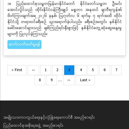
၁။ ပြည်ထောင်စုသမ္မတမြန်မာနိုင်ငံတော် နိုင်ငံတော်သမ္မတ ဦးမင်း
အောင်လှိုင်သည် ထိုင်းနိုင်ငံဝန်ကြီးချုပ် မစ္စတာ အနုထင် ချာဝီရကွန်၏
ဖိတ်ကြားချက်အရ ၂၀၂၆ ခုနှစ်၊ ဩဂုတ်လ ၆ ရက်မှ ၇ ရက်အထိ ထိုင်း
နိုင်ငံသို့ တရားဝင်ခရီးစဉ် သွားရောက်ခဲ့ပါသည်။ ခရီးစဉ်အတွင်း နှစ်နိုင်ငံ
ခေါင်းဆောင်များသည် ချစ်ကြည်ရင်းနှီးစွာဖြင့် နှစ်နိုင်ငံတွေ့ဆုံဆွေးနွေးမှု
များကို ပြုလုပ်ခဲ့ကြသည်။
ဆက်လက်ဖတ်ရှုရန်
Pagination
First
Previous
Page
Page
Current
Page
Page
Page
Page
« First
‹‹
1
2
3
4
5
6
7
page
page
page
Page
Page
Next
Last
8
9
…
››
Last »
page
page
အမျိုးသားကာကွယ်ရေးနှင့်လုံခြုံရေးကောင်စီ အမည်စာရင်း
ပြည်ထောင်စုအစိုးရအဖွဲ့ အမည်စာရင်း