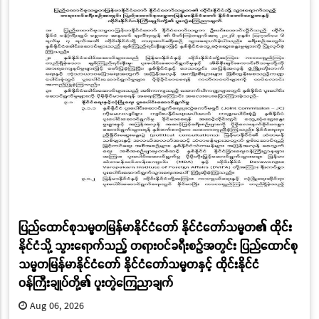
ပြည်ထောင်စုသမ္မတမြန်မာနိုင်ငံတော် နိုင်ငံတော်သမ္မတ၏ ထိုင်း
နိုင်ငံသို့ သွားရောက်သည့် တရားဝင်ခရီးစဉ်အတွင်း ပြည်ထောင်စု
သမ္မတမြန်မာနိုင်ငံတော် နိုင်ငံတော်သမ္မတနှင့် ထိုင်းနိုင်ငံ
ဝန်ကြီးချုပ်တို့၏ ပူးတွဲကြေညာချက်
Aug 06, 2026