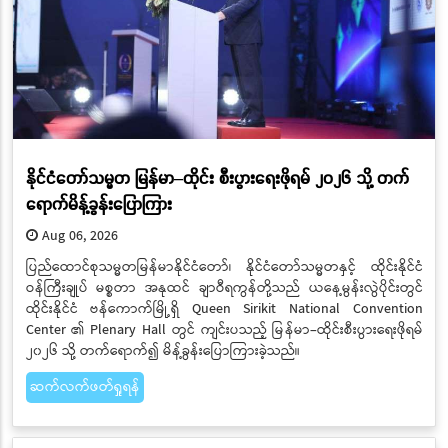
နိုင်ငံတော်သမ္မတ မြန်မာ–ထိုင်း စီးပွားရေးဖိုရမ် ၂၀၂၆ သို့ တက်
ရောက်မိန့်ခွန်းပြောကြား
Aug 06, 2026
ပြည်ထောင်စုသမ္မတမြန်မာနိုင်ငံတော်၊ နိုင်ငံတော်သမ္မတနှင့် ထိုင်းနိုင်ငံ
ဝန်ကြီးချုပ် မစ္စတာ အနုထင် ချာဝီရကွန်တို့သည် ယနေ့မွန်းလွဲပိုင်းတွင်
ထိုင်းနိုင်ငံ ဗန်ကောက်မြို့ရှိ Queen Sirikit National Convention
Center ၏ Plenary Hall တွင် ကျင်းပသည့် မြန်မာ–ထိုင်းစီးပွားရေးဖိုရမ်
၂၀၂၆ သို့ တက်ရောက်၍ မိန့်ခွန်းပြောကြားခဲ့သည်။
ဆက်လက်ဖတ်ရှုရန်