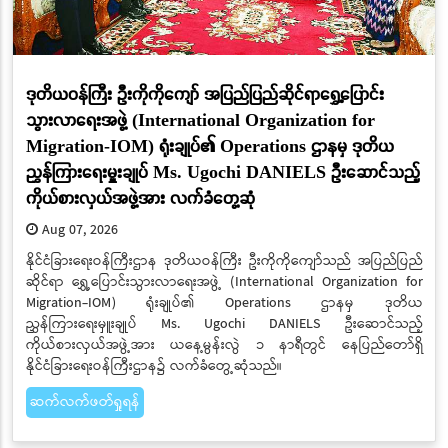
ဒုတိယဝန်ကြီး ဦးကိုကိုကျော် အပြည်ပြည်ဆိုင်ရာရွှေ့ပြောင်း
သွားလာရေးအဖွဲ့ (International Organization for
Migration-IOM) ရုံးချုပ်၏ Operations ဌာနမှ ဒုတိယ
ညွှန်ကြားရေးမှူးချုပ် Ms. Ugochi DANIELS ဦးဆောင်သည့်
ကိုယ်စားလှယ်အဖွဲ့အား လက်ခံတွေ့ဆုံ
Aug 07, 2026
နိုင်ငံခြားရေးဝန်ကြီးဌာန ဒုတိယဝန်ကြီး ဦးကိုကိုကျော်သည် အပြည်ပြည်
ဆိုင်ရာ ရွှေ့ပြောင်းသွားလာရေးအဖွဲ့ (International Organization for
Migration-IOM) ရုံးချုပ်၏ Operations ဌာနမှ ဒုတိယ
ညွှန်ကြားရေးမှူးချုပ် Ms. Ugochi DANIELS ဦးဆောင်သည့်
ကိုယ်စားလှယ်အဖွဲ့အား ယနေ့မွန်းလွဲ ၁ နာရီတွင် နေပြည်တော်ရှိ
နိုင်ငံခြားရေးဝန်ကြီးဌာန၌ လက်ခံတွေ့ဆုံသည်။
ဆက်လက်ဖတ်ရှုရန်