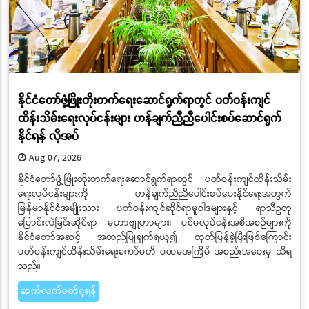
နိုင်ငံတော်ဖွံ့ဖြိုးတိုးတက်ရေးဆောင်ရွက်ရာတွင် ပတ်ဝန်းကျင်
ထိန်းသိမ်းရေးလုပ်ငန်းများ ဟန်ချက်ညီညီပေါင်းစပ်ဆောင်ရွက်
နိုင်ရန် လိုအပ်
Aug 07, 2026
နိုင်ငံတော်ဖွံ့ဖြိုးတိုးတက်ရေးဆောင်ရွက်ရာတွင် ပတ်ဝန်းကျင်ထိန်းသိမ်း
ရေးလုပ်ငန်းများကို ဟန်ချက်ညီညီပေါင်းစပ်ပေးနိုင်ရေးအတွက်
မြန်မာနိုင်ငံအမျိုးသား ပတ်ဝန်းကျင်ဆိုင်ရာမူဝါဒများနှင့် ရာသီဥတု
ပြောင်းလဲခြင်းဆိုင်ရာ မဟာဗျူဟာများ၊ ပင်မလုပ်ငန်းအစီအစဉ်များကို
နိုင်ငံတော်အဆင့် အတည်ပြုချက်ရယူ၍ ထုတ်ပြန်ခဲ့ပြီးဖြစ်ကြောင်း
ပတ်ဝန်းကျင်ထိန်းသိမ်းရေးကော်မတီ ပထမအကြိမ် အစည်းအဝေးမှ သိရ
သည်။
ဆက်လက်ဖတ်ရှုရန်