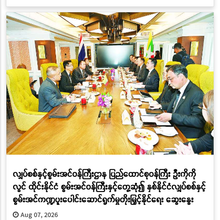
လျှပ်စစ်နှင့်စွမ်းအင်ဝန်ကြီးဌာန ပြည်ထောင်စုဝန်ကြီး ဦးကိုကို
လွင် ထိုင်းနိုင်ငံ စွမ်းအင်ဝန်ကြီးနှင့်တွေ့ဆုံ၍ နှစ်နိုင်ငံလျှပ်စစ်နှင့်
စွမ်းအင်ကဏ္ဍပူးပေါင်းဆောင်ရွက်မှုတိုးမြှင့်နိုင်ရေး ဆွေးနွေး
Aug 07, 2026