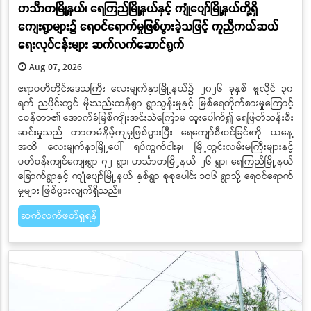
ဟင်္သာတမြို့နယ်၊ ရေကြည်မြို့နယ်နှင့် ကျုံပျော်မြို့နယ်တို့ရှိ
ကျေးရွာများ၌ ရေဝင်ရောက်မှုဖြစ်ပွားခဲ့သဖြင့် ကူညီကယ်ဆယ်
ရေးလုပ်ငန်းများ ဆက်လက်ဆောင်ရွက်
Aug 07, 2026
ဧရာဝတီတိုင်းဒေသကြီး လေးမျက်နှာမြို့နယ်၌ ၂၀၂၆ ခုနှစ် ဇူလိုင် ၃၀
ရက် ညပိုင်းတွင် မိုးသည်းထန်စွာ ရွာသွန်းမှုနှင့် မြစ်ရေတိုက်စားမှုကြောင့်
ငဝန်တာ၏ အောက်ခံမြစ်ကျိုးအင်းသဲကြောမှ ထူးပေါက်၍ ရေဖြတ်သန်းစီး
ဆင်းမှုသည် တာတမံနိမ့်ကျမှုဖြစ်ပွားပြီး ရေကျော်စီးဝင်ခြင်းကို ယနေ့
အထိ လေးမျက်နှာမြို့ပေါ် ရပ်ကွက်ငါးခု၊ မြို့တွင်းလမ်းမကြီးများနှင့်
ပတ်ဝန်းကျင်ကျေးရွာ ၇၂ ရွာ၊ ဟင်္သာတမြို့နယ် ၂၆ ရွာ၊ ရေကြည်မြို့နယ်
ခြောက်ရွာနှင့် ကျုံပျော်မြို့နယ် နှစ်ရွာ စုစုပေါင်း ၁၀၆ ရွာသို့ ရေဝင်ရောက်
မှုများ ဖြစ်ပွားလျက်ရှိသည်။
ဆက်လက်ဖတ်ရှုရန်