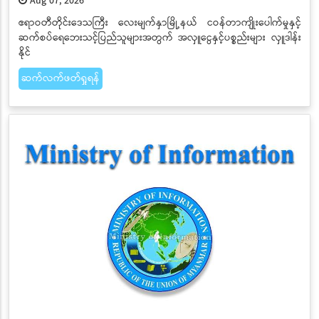
Aug 07, 2026
ဧရာဝတီတိုင်းဒေသကြီး လေးမျက်နှာမြို့နယ် ငဝန်တာကျိုးပေါက်မှုနှင့်
ဆက်စပ်ရေဘေးသင့်ပြည်သူများအတွက် အလှူငွေနှင့်ပစ္စည်းများ လှူဒါန်း
နိုင်
ဆက်လက်ဖတ်ရှုရန်