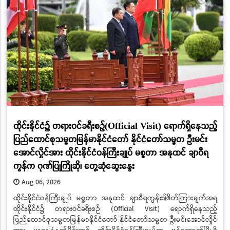
ထိုင်းနိုင်ငံ၌ တရားဝင်ခရီးစဉ်(Official Visit) ရောက်ရှိနေသည့်
ပြည်ထောင်စုသမ္မတမြန်မာနိုင်ငံတော် နိုင်ငံတော်သမ္မတ ဦးမင်း
အောင်လှိုင်အား ထိုင်းနိုင်ငံဝန်ကြီးချုပ် မစ္စတာ အနုထင် ချာဝီရ
ကွန်က ဂုဏ်ပြုကြိုဆို၊ တွေ့ဆုံဆွေးနွေး
Aug 06, 2026
ထိုင်းနိုင်ငံဝန်ကြီးချုပ် မစ္စတာ အနုထင် ချာဝီရကွန်၏ဖိတ်ကြားချက်အရ
ထိုင်းနိုင်ငံ၌ တရားဝင်ခရီးစဉ် (Official Visit) ရောက်ရှိနေသည့်
ပြည်ထောင်စုသမ္မတမြန်မာနိုင်ငံတော် နိုင်ငံတော်သမ္မတ ဦးမင်းအောင်လှိုင်