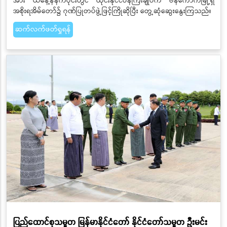
အား ယနေ့နံနက်ပိုင်းတွင် ထိုင်းနိုင်ငံဝန်ကြီးချုပ်က ဗန်ကောက်မြို့ရှိ
အစိုးရအိမ်တော်၌ ဂုဏ်ပြုတပ်ဖွဲ့ဖြင့်ကြိုဆိုပြီး တွေ့ဆုံဆွေးနွေးကြသည်။
ဆက်လက်ဖတ်ရှုရန်
ပြည်ထောင်စုသမ္မတ မြန်မာနိုင်ငံတော် နိုင်ငံတော်သမ္မတ ဦးမင်း