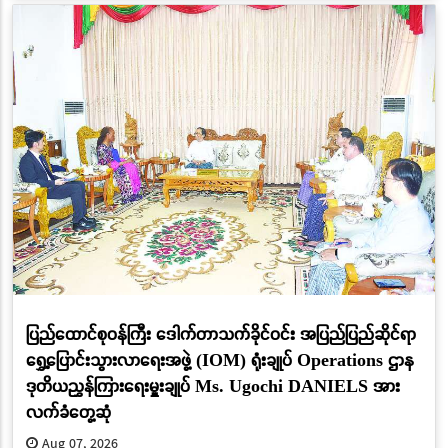
ပြည်ထောင်စုဝန်ကြီး ဒေါက်တာသက်ခိုင်ဝင်း အပြည်ပြည်ဆိုင်ရာ
ရွှေ့ပြောင်းသွားလာရေးအဖွဲ့ (IOM) ရုံးချုပ် Operations ဌာန
ဒုတိယညွှန်ကြားရေးမှူးချုပ် Ms. Ugochi DANIELS အား
လက်ခံတွေ့ဆုံ
Aug 07, 2026