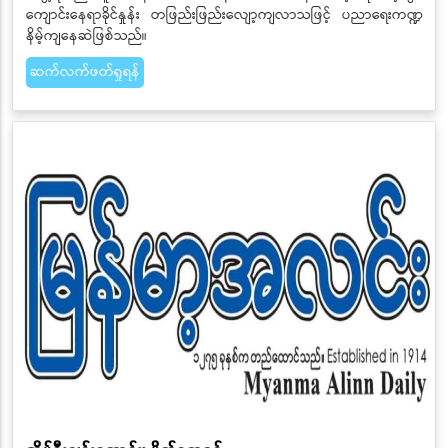
ကျောင်းနေရာခိုင်နှုန်း တဖြည်းဖြည်းလျော့ကျလာသဖြင့် ပညာရေးကဏ္ဍ
နိမ့်ကျနေဆဲဖြစ်သည်။
ဆက်လက်ဖတ်ရှုရန်