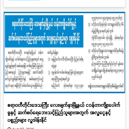
ဧရာဝတီတိုင်းဒေသကြီး လေးမျက်နှာမြို့နယ် ငဝန်တာကျိုးပေါက်
မှုနှင့် ဆက်စပ်ရေဘေးသင့်ပြည်သူများအတွက် အလှူငွေနှင့်
ပစ္စည်းများ လှူဒါန်းနိုင်