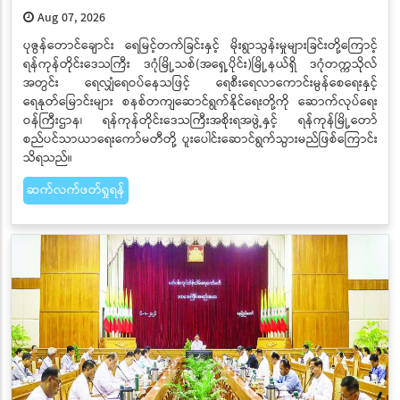
Aug 07, 2026
ပုဇွန်တောင်ချောင်း ရေမြင့်တက်ခြင်းနှင့် မိုးရွာသွန်းမှုများခြင်းတို့ကြောင့်
ရန်ကုန်တိုင်းဒေသကြီး ဒဂုံမြို့သစ်(အရှေ့ပိုင်း)မြို့နယ်ရှိ ဒဂုံတက္ကသိုလ်
အတွင်း ရေလျှံရေဝပ်နေသဖြင့် ရေစီးရေလာကောင်းမွန်စေရေးနှင့်
ရေနုတ်မြောင်းများ စနစ်တကျဆောင်ရွက်နိုင်ရေးတို့ကို ဆောက်လုပ်ရေး
ဝန်ကြီးဌာန၊ ရန်ကုန်တိုင်းဒေသကြီးအစိုးရအဖွဲ့နှင့် ရန်ကုန်မြို့တော်
စည်ပင်သာယာရေးကော်မတီတို့ ပူးပေါင်းဆောင်ရွက်သွားမည်ဖြစ်ကြောင်း
သိရသည်။
ဆက်လက်ဖတ်ရှုရန်