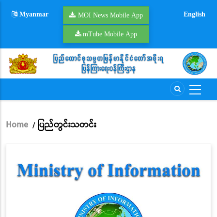
Skip
Myanmar
English
to
MOI News Mobile App
main
mTube Mobile App
content
Home
ပြည်တွင်းသတင်း
/
Breadcrumb