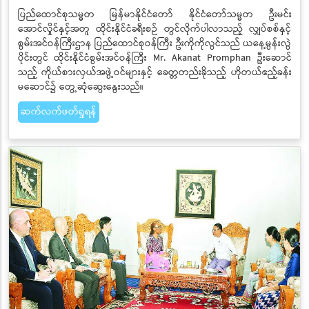
ပြည်ထောင်စုသမ္မတ မြန်မာနိုင်ငံတော် နိုင်ငံတော်သမ္မတ ဦးမင်း
အောင်လှိုင်နှင့်အတူ ထိုင်းနိုင်ငံခရီးစဉ် တွင်လိုက်ပါလာသည့် လျှပ်စစ်နှင့်
စွမ်းအင်ဝန်ကြီးဌာန ပြည်ထောင်စုဝန်ကြီး ဦးကိုကိုလွင်သည် ယနေ့မွန်းလွဲ
ပိုင်းတွင် ထိုင်းနိုင်ငံစွမ်းအင်ဝန်ကြီး Mr. Akanat Promphan ဦးဆောင်
သည့် ကိုယ်စားလှယ်အဖွဲ့ဝင်များနှင့် ခေတ္တတည်းခိုသည့် ဟိုတယ်ဧည့်ခန်း
မဆောင်၌ တွေ့ဆုံဆွေးနွေးသည်။
ဆက်လက်ဖတ်ရှုရန်