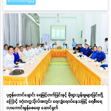
ဆက်လက်ဖတ်ရှုရန်
ပုဇွန်တောင်ချောင်း ရေမြင့်တက်ခြင်းနှင့် မိုးရွာသွန်းမှုများခြင်းတို့
ကြောင့် ဒဂုံတက္ကသိုလ်အတွင်း ရေလျှံရေဝပ်နေသဖြင့် ရေစီးရေ
လာကောင်းမွန်စေရေး ဆောင်ရွက်