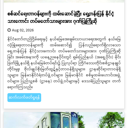
စစ်ဆင်ရေးတာဝန်များကို ထမ်းဆောင်ခဲ့ပြီး ရှေ့တန်းပြန် နိုင်ငံ့
သားကောင်း တပ်မတော်သားများအား ဂုဏ်ပြုကြိုဆို
Aug 02, 2026
နိုင်ငံတော်တည်ငြိမ်ရေးနှင့် နယ်မြေအေးချမ်းသာယာရေးအတွက် နယ်မြေ
လုံခြုံရေးတာဝန်များကို ထမ်းဆောင်၍ ပြန်လည်ရောက်ရှိလာသော
ရှေ့တန်းပြန် နိုင်ငံ့သားကောင်း တပ်မတော်သားများအား ဂုဏ်ပြုကြိုဆို
ခြင်း အခမ်းအနားကို ယနေ့ညနေပိုင်းတွင် ရှမ်းပြည်နယ် (အရှေ့ပိုင်း) မိုင်း
ဖြတ်မြို့နယ်ရှိ နယ်မြေခံတပ်ရင်း၌ ပြုလုပ်ရာ တြိဂံဒေသတိုင်းစစ်ဌာနချုပ်
တိုင်းမှူး ဗိုလ်ချုပ်စိုးမြတ်ထွဋ်နှင့်တာဝန်ရှိသူများ၊ ဌာနဆိုင်ရာတာဝန်ရှိ
သူများ၊ မြန်မာနိုင်ငံရဲတပ်ဖွဲ့ဝင်များ၊ မြန်မာနိုင်ငံ စစ်မှုထမ်းဟောင်းအဖွဲ့
ဝင်များ၊ ပြည်သူ့စစ် (ဌာနေ) တပ်ဖွဲ့ဝင်များနှင့် ဒေသခံပြည်သူများ တက်
ရောက်ကြသည်။
ဆက်လက်ဖတ်ရှုရန်