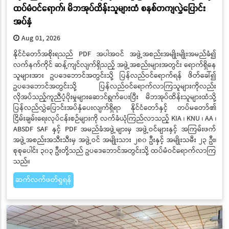
ထပ်မံဝင်ရောက်၊ မိဘအုပ်ထိန်းသူများထံ စနစ်တကျလွှဲပြောင်း
အပ်နှံ
Aug 01, 2026
နိုင်ငံတော်အစိုးရသည် PDF အပါအဝင် အဖွဲ့အစည်းအမျိုးမျိုးအမည်ခံ၍
လက်နက်ကိုင် ဆန့်ကျင်လျက်ရှိသည့် အဖွဲ့အစည်းများအတွင်း ရောက်ရှိနေ
သူများအား ဥပဒေဘောင်အတွင်းသို့ ပြန်လည်ဝင်ရောက်ရန် ဖိတ်ခေါ်၍
ဥပဒေဘောင်အတွင်းသို့ ပြန်လည်ဝင်ရောက်လာကြသူများကိုလည်း
လိုအပ်သည့်ကူညီပံ့ပိုးမှုများဆောင်ရွက်ပေးပြီး မိဘအုပ်ထိန်းသူများထံသို့
ပြန်လည်လွှဲပြောင်းအပ်နှံပေးလျက်ရှိရာ နိုင်ငံတော်နှင့် တပ်မတော်၏
ငြိမ်းချမ်းရေးလုပ်ငန်းစဉ်များကို လက်ခံယုံကြည်လာသည့် KIA ၊ KNU ၊ AA ၊
ABSDF SAF နှင့် PDF အမည်ခံအဖွဲ့များမှ အဖွဲ့ဝင်များနှင့် အကြမ်းဖက်
အဖွဲ့အစည်းအသီးသီးမှ အဖွဲ့ဝင် အမျိုးသား ၂၈၀ ဦးနှင့် အမျိုးသမီး ၂၃ ဦး၊
စုစုပေါင်း ၃၀၃ ဦးတို့သည် ဥပဒေဘောင်အတွင်းသို့ ထပ်မံဝင်ရောက်လာကြ
သည်။
ဆက်လက်ဖတ်ရှုရန်