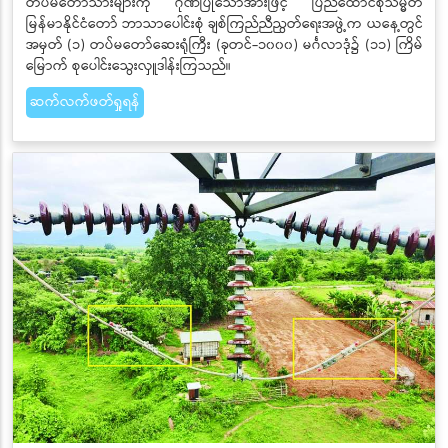
တပ်မတော်သားများကို ဂုဏ်ပြုသောအားဖြင့် ပြည်ထောင်စုသမ္မတ
မြန်မာနိုင်ငံတော် ဘာသာပေါင်းစုံ ချစ်ကြည်ညီညွတ်ရေးအဖွဲ့က ယနေ့တွင်
အမှတ် (၁) တပ်မတော်ဆေးရုံကြီး (ခုတင်-၁၀၀၀) မင်္ဂလာဒုံ၌ (၁၁) ကြိမ်
မြောက် စုပေါင်းသွေးလှူဒါန်းကြသည်။
ဆက်လက်ဖတ်ရှုရန်