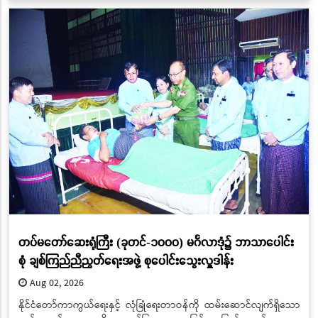
တပ်မတော်ဆေးရုံကြီး (ခုတင်-၁၀၀၀) မင်္ဂလာဒုံ၌ ဘာသာပေါင်း
စုံ ချစ်ကြည်ညီညွတ်ရေးအဖွဲ့ စုပေါင်းသွေးလှူဒါန်း
Aug 02, 2026
နိုင်ငံတော်ကာကွယ်ရေးနှင့် လုံခြုံရေးတာဝန်ကို ထမ်းဆောင်လျက်ရှိသော