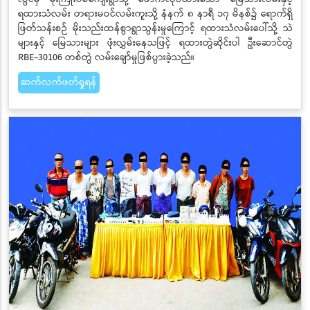
ရထားသံလမ်း တရားမဝင်လမ်းကူးသို့ နံနက် ၈ နာရီ ၁၇ မိနစ်၌ ရောက်ရှိ
ဖြတ်သန်းစဉ် မိုးသည်းထန်စွာရွာသွန်းမှုကြောင့် ရထားသံလမ်းပေါ်သို့ သဲ
များနှင့် မြေသားများ ဖုံးလွှမ်းနေသဖြင့် ရထားတွဲဆိုင်းပါ ဦးဆောင်တွဲ
RBE-30106 တစ်တွဲ လမ်းချော်မှုဖြစ်ပွားခဲ့သည်။
ဆက်လက်ဖတ်ရှုရန်