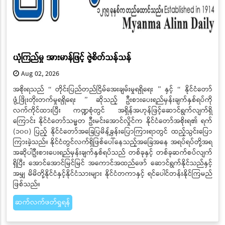
ယုံကြည်မှု အားမာန်ဖြင့် ဇွဲစိတ်သန်သန်
Aug 02, 2026
​​​​​​​အစိုးရသည် ‘‘ တိုင်းပြည်တည်ငြိမ်အေးချမ်းမှုရရှိရေး ’’ နှင့် ‘‘ နိုင်ငံတော်
ဖွံ့ဖြိုးတိုးတက်မှုရရှိရေး ’’ ဆိုသည့် ဦးစားပေးရည်မှန်းချက်နှစ်ရပ်ကို
လက်ကိုင်ထားပြီး ကဏ္ဍစုံတွင် အရှိန်အဟုန်ဖြင့်ဆောင်ရွက်လျက်ရှိ
ကြောင်း နိုင်ငံတော်သမ္မတ ဦးမင်းအောင်လှိုင်က နိုင်ငံတော်အစိုးရ၏ ရက်
(၁၀၀) ပြည့် နိုင်ငံတော်အခြေပြမိန့်ခွန်းပြောကြားရာတွင် ထည့်သွင်းပြော
ကြားခဲ့သည်။ နိုင်ငံတွင်လက်ရှိဖြစ်ပေါ်နေသည့်အခြေအနေ အရပ်ရပ်တို့အရ
အဆိုပါဦးစားပေးရည်မှန်းချက်နှစ်ရပ်သည် တစ်ခုနှင့် တစ်ခုဆက်စပ်လျက်
ရှိပြီး အောင်အောင်မြင်မြင် အကောင်အထည်ဖော် ဆောင်ရွက်နိုင်သည်နှင့်
အမျှ မိမိတို့နိုင်ငံနှင့်နိုင်ငံသားများ နိုင်ငံတကာနှင့် ရင်ပေါင်တန်းနိုင်ကြမည်
ဖြစ်သည်။
ဆက်လက်ဖတ်ရှုရန်