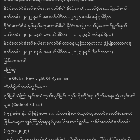
နိုင်ငံတော်စီမံအုပ်ချုပ်ရေးကောင်စီ၏ နိုင်ငံအကျိုး သယ်ပိုးဆောင်ရွက်ချက်
မှတ်တမ်း (၂၀၂၂ ခုနှစ်၊ ဖေဖော်ဝါရီလ - ၂၀၂၃ ခုနှစ်၊ ဇန်နဝါရီလ)
နိုင်ငံတော်စီမံအုပ်ချုပ်ရေးကောင်စီ၏ နိုင်ငံအကျိုး သယ်ပိုးဆောင်ရွက်ချက်
မှတ်တမ်း (၂၀၂၃ ခုနှစ်၊ ဖေဖော်ဝါရီလ - ၂၀၂၄ ခုနှစ်၊ ဇန်နဝါရီလ)
နိုင်ငံတော်စီမံအုပ်ချုပ်ရေးကောင်စီ တာဝန်ယူခဲ့သည့်ကာလ ဖွံ့ဖြိုးတိုးတက်မှု
မှတ်တမ်း (၂၀၂၁ ခုနှစ်၊ ဖေဖော်ဝါရီလ - ၂၀၂၃ ခုနှစ်၊ ဒီဇင်ဘာလ)
မြန်မာ့အလင်း
ကြေးမုံ
The Global New Light Of Myanmar
တိုက်ရိုက်ထုတ်လွှင့်မှုများ
ရုပ်မြင်သံကြားနှင့်အသံထုတ်လွှင့်ခြင်း လုပ်ငန်းဆိုင်ရာ လိုက်နာရမည့် ကျင့်ဝတ်
များ (Code of Ethics)
(၇၅)နှစ်မြောက် မြန်မာ-ရုရှား သံတမန်ဆက်သွယ်ထူထောင်မှုအထိမ်းအမှတ်
မြန်မာ-ရုရှားချစ်ကြည်ရေးနှင့်ပူးပေါင်းဆောင်ရွက်မှု သမိုင်းဓာတ်ပုံမှတ်တမ်း
(၁၉၄၈-၂၀၂၃)
ဆက်သွယ်ရေးကွန်ရက်ကိုအသုံးပြု၍ ရုပ်ရှင်ကားထုတ်လွှင့်ပြသခြင်းလုပ်ငန်း