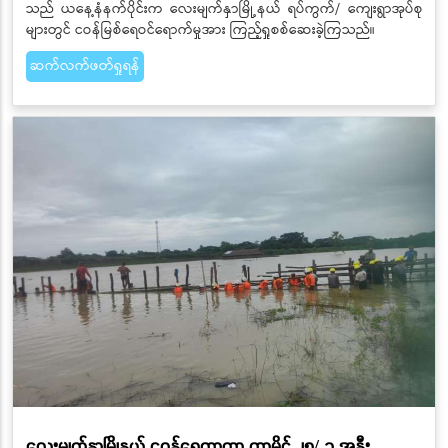
သည် ယနေ့နံနက်ပိုင်းက လေးမျက်နှာမြို့နယ် ရပ်ကွက်/ ကျေးရွာအုပ်စု
များတွင် ငဝန်မြစ်ရေဝင်ရောက်မှုအား ကြည့်ရှုစစ်ဆေးခဲ့ကြသည်။
ဆက်လက်ဖတ်ရှုရန်
လေးမျက်နှာမြို့နယ် ငဝန်ရေကာတာ တာမိုင် ၂၅/ ၃ အနီး