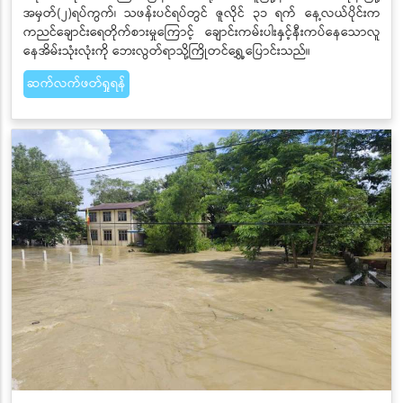
အမှတ်(၂)ရပ်ကွက်၊ သဖန်းပင်ရပ်တွင် ဇူလိုင် ၃၁ ရက် နေ့လယ်ပိုင်းက
ကညင်ချောင်းရေတိုက်စားမှုကြောင့် ချောင်းကမ်းပါးနှင့်နီးကပ်‌နေသောလူ‌
နေအိမ်းသုံးလုံးကို ဘေးလွတ်ရာသို့ကြိုတင်‌ရွှေ့ပြောင်းသည်။
ဆက်လက်ဖတ်ရှုရန်