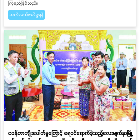
ကြမည်ဖြစ်သည်။
ဆက်လက်ဖတ်ရှုရန်
ငဝန်တာကျိုးပေါက်မှုကြောင့် ရေဝင်ရောက်ခဲ့သည့်လေးမျက်နှာမြို့