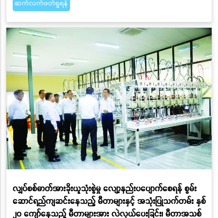
ဆက်လက်ဖတ်ရှုရန်
လျှပ်စစ်ဓာတ်အားခိုးယူသုံးစွဲမှု လျော့နည်းပပျောက်စေရန် စွမ်း
ဆောင်ရည်ကျဆင်းနေသည့် မီတာများနှင့် အသုံးပြုသက်တမ်း နှစ်
၂၀ ကျော်နေသည့် မီတာများအား လဲလှယ်ပေးခြင်း၊ မီတာအသစ်