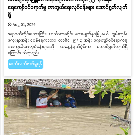
ရေကျော်ဝင်ရောက်မှု ကာကွယ်ရေးလုပ်ငန်းများ ဆောင်ရွက်လျက်
ရှိ
Aug 01, 2026
ဧရာဝတီတိုင်းဒေသကြီး၊ ဟင်္သာတခရိုင်၊ လေးမျက်နှာမြို့နယ် ဂျမ်းကုန်း
ကျေးရွာအနီး ငဝန်ရေကာတာ တာမိုင် ၂၅/ ၃ အနီး ရေကျော်ဝင်ရောက်မှု
ကာကွယ်ရေးလုပ်ငန်းများကို ယနေ့နံနက်ပိုင်းက ဆောင်ရွက်လျက်ရှိ
ကြောင်း သိရသည်။
ဆက်လက်ဖတ်ရှုရန်