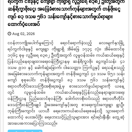
ရပ်ကွက် ငါးခုနှင့် ကျေးရွာ ကိုးရွာရှိ လူဦးရေ ၈၃၈၂ ဦးတို့အတွက်
ဆန်ရိက္ခာဖိုးငွေ၊ အခြေခံစားသောက်ကုန်များအတွက် တန်ဖိုးငွေ
ကျပ် ၈၃ ဒသမ ၅၆၁ သန်းကျော်နှင့်စားသောက်ဖွယ်ရာများ
ထောက်ပံ့ပေးအပ်
Aug 02, 2026
ငဝန်တာကျိုးပေါက်မှုကြောင့် ရေဝင်ရောက်ခဲ့သည့် လေးမျက်နှာမြို့
ရပ်ကွက်ငါးခုနှင့် ကျေးရွာ ကိုးရွာရှိ အိမ်ခြေ ၁၇၃၄ လုံး၊ အိမ်ထောင်စု
၁၇၆၄ စုမှ လူဦးရေ ၈၃၈၂ ဦးတို့အတွက် လူမှုဝန်ထမ်း၊ ကယ်ဆယ်ရေးနှင့်
ပြန်လည်နေရာချထားရေးဝန်ကြီးဌာနမှ ဆန်ရိက္ခာဖိုး ငွေကျပ်သန်း ၄၁
ဒသမ ၉၁၀ နှင့် ခေါက်ဆွဲခြောက်၊ ငါးသေတ္တာ၊ ကြက်ဥနှင့် ရေသန့်စသည့်
အခြေခံစားသောက်ကုန်များအတွက် တန်ဖိုးငွေကျပ် ၄၁ ဒသမ ၆၅၁ သန်း
ကျော် စုစုပေါင်း တန်ဖိုးငွေကျပ် ၈၃ ဒသမ ၅၆၁ သန်းကျော်နှင့်
ဧရာဝတီတိုင်းဒေသကြီးအစိုးရအဖွဲ့မှ စားသောက်ဖွယ်ရာများကို ယနေ့
တွင် လူမှုဝန်ထမ်း၊ ကယ်ဆယ်ရေးနှင့်ပြန်လည်နေရာချထားရေး
ဝန်ကြီးဌာန ပြည်ထောင်စုဝန်ကြီး ဒေါက်တာစိုးဝင်းသည် ဧရာဝတီတိုင်း
ဒေသကြီးဝန်ကြီးချုပ် ဦးအေးကျော်နှင့်အတူ စာရေးကွင်းကျေးရွာ ရွာဦး
ဘုန်းကြီးကျောင်း ယာယီ ရေဘေးကယ်ဆယ်ရေးစခန်းသို့ သွားရောက်
ထောက်ပံ့ ပေးအပ်ပြီး ရေဘေးသင့်ပြည်သူများအား ရင်းရင်းနှီးနှီး တွေ့ဆုံ
အားပေးစကားပြောကြားသည်။