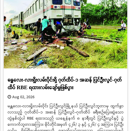
မန္တလေး-လားရှိုးလမ်းပိုင်းရှိ ဂုတ်ထိပ်-၁ အဆန် ပြင်ဦးလွင်-ဂုတ်
ထိပ် RBE ရထားလမ်းချော်မှုဖြစ်ပွား
Aug 02, 2026
မန္တလေး-လားရှိုးလမ်းပိုင်း ပြင်ဦးလွင်မြို့နယ် ပြင်ဦးလွင်ဘူတာမှ ထွက်ခွာ
လာသည့် ဂုတ်ထိပ်-၁ အဆန် ပြင်ဦးလွင်-ဂုတ်ထိပ် ခရီးစဉ်ပြေးဆွဲသော
တွဲနှစ်တွဲပါ RBE ရထားသည် ယနေ့နံနက် ၈ နာရီတွင် ပြင်ဦးလွင်နှင့် ပွဲ
ကောက်ဘူတာအကြား မိုင်တိုင်အမှတ် ၄၂၆/ ၃ နှင့် ၄၂၆/ ၄ အကြား ပြင်ဦး
လွင်မှ မိုးကြိုးပစ်ကျေးရွာသို့ ဖောက်လုပ်ထားသော မြေသားလမ်းနှင့်