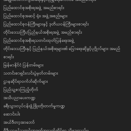
ပြည်ထောင်စုအစိုးရအဖွဲ့ အမည်စာရင်း
ပြည်ထောင်စုအဆင့် ရုံး၊ အဖွဲ့အစည်းများ
ပြည်ထောင်စုဝန်ကြီးများနှင့် ဒုတိယဝန်ကြီးများစာရင်း
တိုင်းဒေသကြီး/ပြည်နယ်အစိုးရအဖွဲ့ အမည်စာရင်း
ပြည်ထောင်စုအစိုးရသတင်းထုတ်ပြန်ရေးအဖွဲ့
တိုင်းဒေသကြီးနှင့် ပြည်နယ်အစိုးရများ၏ ပြောရေးဆိုခွင့်ပုဂ္ဂိုလ်များ အမည်
စာရင်း
မြန်မာနိုင်ငံ ပြန်တမ်းများ
သတင်းစာရှင်းလင်းပွဲမှတ်တမ်းများ
ဌာနဆိုင်ရာဝက်ဘ်ဆိုက်များ
ပြည်သူ့စာကြည့်တိုက်
အသိပညာပေးကဏ္ဍ
ခရီးသွားလုပ်ငန်းဖွံ့ဖြိုးတိုးတက်မှုကဏ္ဍ
ဆောင်းပါး
အယ်ဒီတာ့အာဘော်
မီဒီယာနှင့်သတင်းအချက်အလက်ဆိုင်ရာ သိနားလည်မှု