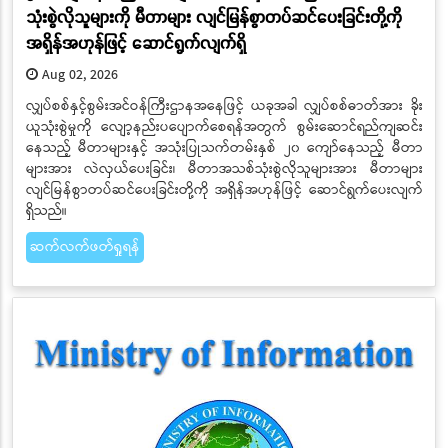
သုံးစွဲလိုသူများကို မီတာများ လျင်မြန်စွာတပ်ဆင်ပေးခြင်းတို့ကို
အရှိန်အဟုန်ဖြင့် ဆောင်ရွက်လျက်ရှိ
Aug 02, 2026
လျှပ်စစ်နှင့်စွမ်းအင်ဝန်ကြီးဌာနအနေဖြင့် ယခုအခါ လျှပ်စစ်ဓာတ်အား ခိုး
ယူသုံးစွဲမှုကို လျော့နည်းပပျောက်စေရန်အတွက် စွမ်းဆောင်ရည်ကျဆင်း
နေသည့် မီတာများနှင့် အသုံးပြုသက်တမ်းနှစ် ၂၀ ကျော်နေသည့် မီတာ
များအား လဲလှယ်ပေးခြင်း၊ မီတာအသစ်သုံးစွဲလိုသူများအား မီတာများ
လျင်မြန်စွာတပ်ဆင်ပေးခြင်းတို့ကို အရှိန်အဟုန်ဖြင့် ဆောင်ရွက်ပေးလျက်
ရှိသည်။
ဆက်လက်ဖတ်ရှုရန်