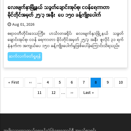
လေးမျက်နှာမြို့နယ် သခွတ်ချောင်းအုပ်စု၊ ငဝန်ရေကာတာ
မိုင်တိုင်အမှတ် ၂၅/၃ အနီး ပေ ၁၅၀ ခန့်ကျိုးပေါက်
Aug 01, 2026
ဧရာဝတီတိုင်းဒေသကြီး၊ ဟင်္သာတခရိုင်၊ လေးမျက်နှာမြို့နယ် သခွတ်
ချောင်းအုပ်စု၊ ငဝန် ရေကာတာ မိုင်တိုင်အမှတ် ၂၅/၃ အနီး ဇူလိုင် ၃၁ ရက်
နံနက်က အကျယ်ပေ ၁၅၀ ခန့်ကျိုးပေါက်မှုဖြစ်ပေါ်ခဲ့ကြောင်းသိရသည်။
ဆက်လက်ဖတ်ရှုရန်
Pagination
First
Previous
Page
Page
Page
Page
Current
Page
Page
« First
‹‹
…
4
5
6
7
8
9
10
page
page
page
Page
Page
Next
Last
11
12
…
››
Last »
page
page
အမျိုးသားကာကွယ်ရေးနှင့်လုံခြုံရေးကောင်စီ အမည်စာရင်း