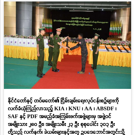
နိုင်ငံတော်နှင့် တပ်မတော်၏ ငြိမ်းချမ်းရေးလုပ်ငန်းစဉ်များကို
လက်ခံယုံကြည်လာသည့် KIA ၊ KNU ၊ AA ၊ ABSDF ၊
SAF နှင့် PDF အမည်ခံအကြမ်းဖက်အဖွဲ့များမှ အဖွဲ့ဝင်
အမျိုးသား ၂၈၀ ဦး၊ အမျိုးသမီး ၂၃ ဦး စုစုပေါင်း ၃၀၃ ဦး
တို့သည် လက်နက်၊ ခဲယမ်းများနှင့်အတူ ဥပဒေဘောင်အတွင်းသို့