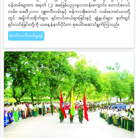
ဝန်ထမ်းများက အမှတ် (၂) အခြေခံပညာမူလတန်းကျောင်း၊ တောင်ဇလပ်
လမ်း၊ အေဒီ၂၀၀၀ ဂျူဗလီလမ်းနှင့် ဗန်ကာအိုတောင် လမ်းဘေးဝဲယာတို့
တွင် အမှိုက်သရိုက်များ ရှင်းလင်းဖယ်ရှားခြင်းနှင့် ချုံနွယ်များ ခုတ်ထွင်
ရှင်းလင်းခြင်းတို့ကို ယနေ့နံနက်ပိုင်းက စုပေါင်းဆောင်ရွက်ကြသည်။
ဆက်လက်ဖတ်ရှုရန်