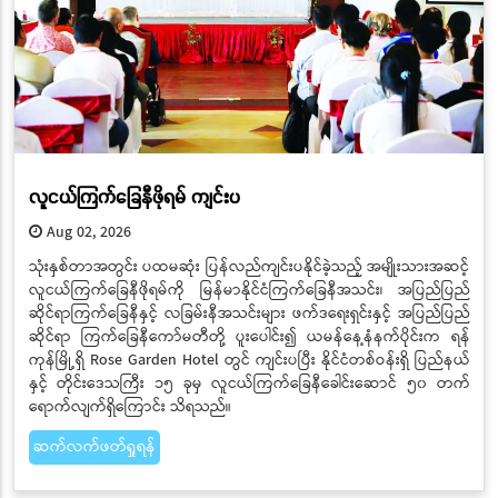
လူငယ်ကြက်ခြေနီဖိုရမ် ကျင်းပ
Aug 02, 2026
သုံးနှစ်တာအတွင်း ပထမဆုံး ပြန်လည်ကျင်းပနိုင်ခဲ့သည့် အမျိုးသားအဆင့်
လူငယ်ကြက်ခြေနီဖိုရမ်ကို မြန်မာနိုင်ငံကြက်ခြေနီအသင်း၊ အပြည်ပြည်
ဆိုင်ရာကြက်ခြေနီနှင့် လခြမ်းနီအသင်းများ ဖက်ဒရေးရှင်းနှင့် အပြည်ပြည်
ဆိုင်ရာ ကြက်ခြေနီကော်မတီတို့ ပူးပေါင်း၍ ယမန်နေ့နံနက်ပိုင်းက ရန်
ကုန်မြို့ရှိ Rose Garden Hotel တွင် ကျင်းပပြီး နိုင်ငံတစ်ဝန်းရှိ ပြည်နယ်
နှင့် တိုင်းဒေသကြီး ၁၅ ခုမှ လူငယ်ကြက်ခြေနီခေါင်းဆောင် ၅၀ တက်
ရောက်လျက်ရှိကြောင်း သိရသည်။
ဆက်လက်ဖတ်ရှုရန်