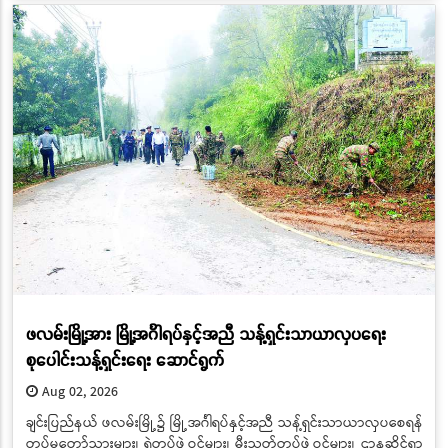
ဖလမ်းမြို့အား မြို့အင်္ဂါရပ်နှင့်အညီ သန့်ရှင်းသာယာလှပရေး
စုပေါင်းသန့်ရှင်းရေး ဆောင်ရွက်
Aug 02, 2026
ချင်းပြည်နယ် ဖလမ်းမြို့၌ မြို့အင်္ဂါရပ်နှင့်အညီ သန့်ရှင်းသာယာလှပစေရန်
တပ်မတော်သားများ၊ ရဲတပ်ဖွဲ့ဝင်များ၊ မီးသတ်တပ်ဖွဲ့ဝင်များ၊ ဌာနဆိုင်ရာ