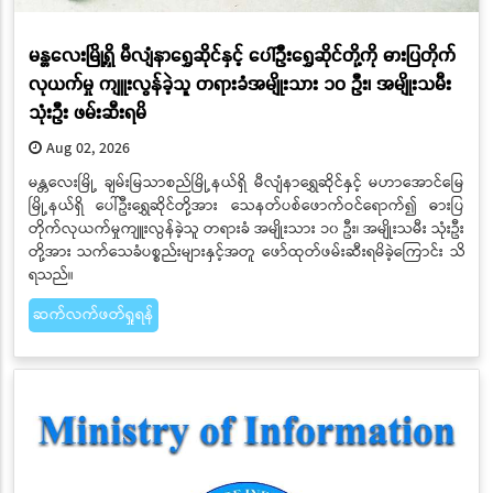
မန္တလေးမြို့ရှိ မီလျံနာရွှေဆိုင်နှင့် ပေါ်ဦးရွှေဆိုင်တို့ကို ဓားပြတိုက်
လုယက်မှု ကျူးလွန်ခဲ့သူ တရားခံအမျိုးသား ၁၀ ဦး၊ အမျိုးသမီး
သုံးဦး ဖမ်းဆီးရမိ
Aug 02, 2026
မန္တလေးမြို့ ချမ်းမြသာစည်မြို့နယ်ရှိ မီလျံနာရွှေဆိုင်နှင့် မဟာအောင်မြေ
မြို့နယ်ရှိ ပေါ်ဦးရွှေဆိုင်တို့အား သေနတ်ပစ်ဖောက်ဝင်ရောက်၍ ဓားပြ
တိုက်လုယက်မှုကျူးလွန်ခဲ့သူ တရားခံ အမျိုးသား ၁၀ ဦး၊ အမျိုးသမီး သုံးဦး
တို့အား သက်သေခံပစ္စည်းများနှင့်အတူ ဖော်ထုတ်ဖမ်းဆီးရမိခဲ့ကြောင်း သိ
ရသည်။
ဆက်လက်ဖတ်ရှုရန်