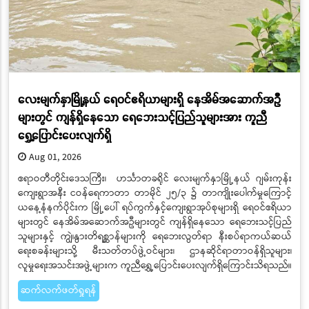
လေးမျက်နှာမြို့နယ် ရေဝင်ဧရိယာများရှိ နေအိမ်အဆောက်အဦ
များတွင် ကျန်ရှိနေသော ရေဘေးသင့်ပြည်သူများအား ကူညီ
ရွှေ့ပြောင်းပေးလျက်ရှိ
Aug 01, 2026
ဧရာဝတီတိုင်းဒေသကြီး၊ ဟင်္သာတခရိုင် လေးမျက်နှာမြို့နယ် ဂျမ်းကုန်း
ကျေးရွာအနီး ငဝန်ရေကာတာ တာမိုင် ၂၅/၃ ၌ တာကျိုးပေါက်မှုကြောင့်
ယနေ့နံနက်ပိုင်းက မြို့ပေါ် ရပ်ကွက်နှင့်ကျေးရွာအုပ်စုများရှိ ရေဝင်ဧရိယာ
များတွင် နေအိမ်အဆောက်အဦများတွင် ကျန်ရှိနေသော ရေဘေးသင့်ပြည်
သူများနှင့် ကျွဲ၊နွားတိရစ္ဆာန်များကို ရေဘေးလွတ်ရာ နီးစပ်ရာကယ်ဆယ်
ရေးစခန်းများသို့ မီးသတ်တပ်ဖွဲ့ဝင်များ၊ ဌာနဆိုင်ရာတာဝန်ရှိသူများ၊
လူမှုရေးအသင်းအဖွဲ့များက ကူညီရွှေ့ပြောင်းပေးလျက်ရှိကြောင်းသိရသည်။
ဆက်လက်ဖတ်ရှုရန်