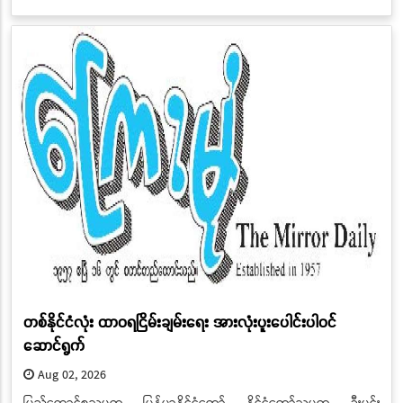
တစ်နိုင်ငံလုံး ထာဝရငြိမ်းချမ်းရေး အားလုံးပူးပေါင်းပါဝင်
ဆောင်ရွက်
Aug 02, 2026
ပြည်ထောင်စုသမ္မတ မြန်မာနိုင်ငံတော် နိုင်ငံတော်သမ္မတ ဦးမင်း