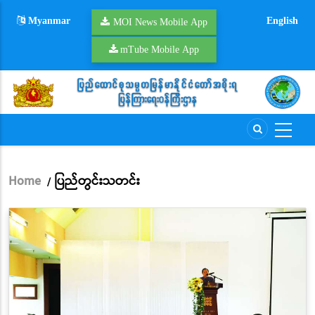
Skip
Myanmar
English
to
MOI News Mobile App
main
mTube Mobile App
content
Home
ပြည်တွင်းသတင်း
/
Breadcrumb