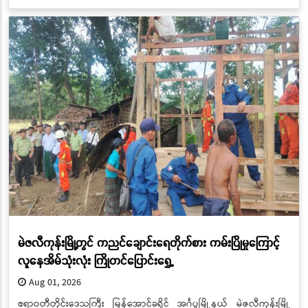
မဲဇလီကုန်းမြို့တွင် ကညင်ချောင်းရေတိုက်စား ကမ်းပြိုမှုကြောင့်
လူနေအိမ်သုံးလုံး ကြိုတင်ပြောင်းရွှေ့
Aug 01, 2026
ဧရာဝတီတိုင်းဒေသကြီး မြန်အောင်ခရိုင် အင်္ဂပူမြို့နယ် မဲဇလီကုန်းမြို့