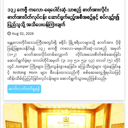
၁၃၂ ကေဗွီ ကလော-ရေပေါင်းဆုံ-သာစည် ဓာတ်အားလိုင်း
ဓာတ်အားပိတ်လုပ်ငန်း ဆောင်ရွက်မည့်အစီအစဉ်နှင့် စပ်လျဉ်း၍
ပြည်သူသို့ အသိပေးပန်ကြားချက်
Aug 02, 2026
မန္တလေးတိုင်းဒေသကြီးအတွင်းရှိ ခရိုင်၊ မြို့ဧရိယာများသို့ ဓာတ်အား ပိုမို
ဖြန့်ဖြူးပေးနိုင်ရန် ၁၃၂ ကေဗွီ ကလော-ရေပေါင်းဆုံ-သာစည် အမှတ်
(၁+၂) ဓာတ်အားလိုင်းတစ်လျှောက် လိုင်းအသေးစိတ်စစ်ဆေးခြင်း
ဆောင်ရွက်ခဲ့ရာ တာဝါတိုင်အမှတ် (၃၊ ၁၇၊ ၅၁၊ ၅၃၊ ၇၃) တာဝါ (၅) တိုင်
တွင် Jumper ကြိုးများ ကြိုးလွန်းဖွာနေခြင်း၊ ကြွေသီးတွဲများ ကွဲနေခြင်းနှ
င့် Arching Horn များ မီးပန်းထားသည်ကို စစ်ဆေးတွေ့ရှိရပါသဖြင့်
ထိန်းသိမ်းပြုပြင်ခြင်းလုပ်ငန်းများ ဆောင်ရွက်သွားမည်ဖြစ်သည်။
ဆက်လက်ဖတ်ရှုရန်