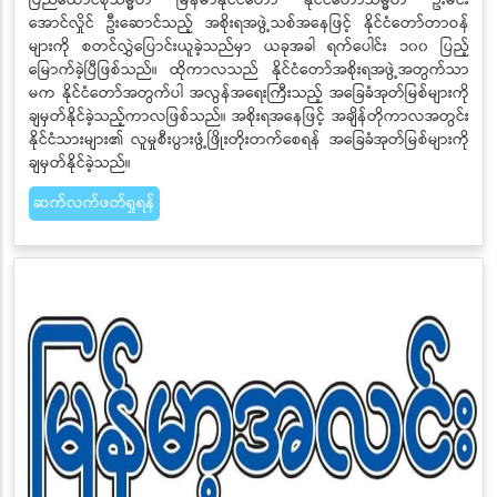
အောင်လှိုင် ဦးဆောင်သည့် အစိုးရအဖွဲ့သစ်အနေဖြင့် နိုင်ငံတော်တာဝန်
များကို စတင်လွှဲပြောင်းယူခဲ့သည်မှာ ယခုအခါ ရက်ပေါင်း ၁၀၀ ပြည့်
မြောက်ခဲ့ပြီဖြစ်သည်။ ထိုကာလသည် နိုင်ငံတော်အစိုးရအဖွဲ့အတွက်သာ
မက နိုင်ငံတော်အတွက်ပါ အလွန်အရေးကြီးသည့် အခြေခံအုတ်မြစ်များကို
ချမှတ်နိုင်ခဲ့သည့်ကာလဖြစ်သည်။ အစိုးရအနေဖြင့် အချိန်တိုကာလအတွင်း
နိုင်ငံသားများ၏ လူမှုစီးပွားဖွံ့ဖြိုးတိုးတက်စေရန် အခြေခံအုတ်မြစ်များကို
ချမှတ်နိုင်ခဲ့သည်။
ဆက်လက်ဖတ်ရှုရန်