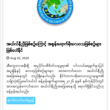
အယ်လ်နီညိုဖြစ်စဉ်ကြောင့် အစွန်းရောက်မိုးလေဝသဖြစ်စဉ်များ
ဖြစ်ပေါ်နိုင်
Aug 02, 2026
အီကွေတာအနီးရှိ အပူပိုင်းပစိဖိတ်သမုဒ္ဒရာ၏ ပင်လယ်ရေမျက်နှာပြင်
အပူချိန်နှင့် လေထုဖြစ်စဉ်များမှာ အားကောင်းသော အယ်လ်နီညို
အခြေအနေတွင် တည်ရှိနေပါသည်။ နိုင်ငံတကာမိုးလေဝသဌာနများ၏
သင်္ချာပုံစံပြုမော်ဒယ်လ် ခန့်မှန်းချက်များအရ ၂၀၂၆ ခုနှစ် နှစ်ကုန်ပိုင်းတွင်
အားအလွန်ကောင်းသော အယ်လ်နီညိုအခြေအနေသို့ ရောက်ရှိနိုင်သည်ဟု
ခန့်မှန်းရပါသည်။
ဆက်လက်ဖတ်ရှုရန်