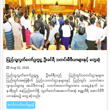
ပြည်သူ့လွှတ်တော်ဥက္ကဋ္ဌ ဦးခင်ရီ သတင်းမီဒီယာများနှင့် တွေ့ဆုံ
Aug 02, 2026
ပြည်သူ့လွှတ်တော်ဥက္ကဋ္ဌ ဦးခင်ရီသည် ပြည်တွင်းသတင်းဌာနများ၊
ပြည်တွင်းအခြေစိုက် ပြည်ပသတင်းဌာနများနှင့် ပြည်တွင်း သတင်းစာ၊
ဂျာနယ်များမှ အယ်ဒီတာနှင့် သတင်းထောက်များအား ယနေ့နံနက် ၁၀
နာရီတွင် နေပြည်တော်ရှိ လွှတ်တော်အဆောက်အအုံ ဇမ္ဗူသီရိ ဆောင်မီဒီ
ယာခန်းမ၌ တွေ့ဆုံသည်။
ဆက်လက်ဖတ်ရှုရန်