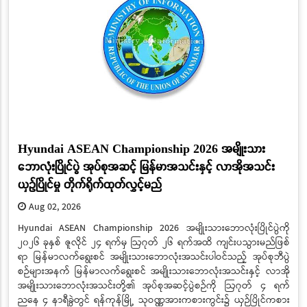
Hyundai ASEAN Championship 2026 အမျိုးသား
ဘောလုံးပြိုင်ပွဲ အုပ်စုအဆင့် မြန်မာအသင်းနှင့် လာအိုအသင်း
ယှဉ်ပြိုင်မှု တိုက်ရိုက်ထုတ်လွှင့်မည်
Aug 02, 2026
Hyundai ASEAN Championship 2026 အမျိုးသားဘောလုံးပြိုင်ပွဲကို
၂၀၂၆ ခုနှစ် ဇူလိုင် ၂၄ ရက်မှ ဩဂုတ် ၂၆ ရက်အထိ ကျင်းပသွားမည်ဖြစ်
ရာ မြန်မာလက်ရွေးစင် အမျိုးသားဘောလုံးအသင်းပါဝင်သည့် အုပ်စုဘီပွဲ
စဉ်များအနက် မြန်မာလက်ရွေးစင် အမျိုးသားဘောလုံးအသင်းနှင့် လာအို
အမျိုးသားဘောလုံးအသင်းတို့၏ အုပ်စုအဆင့်ပွဲစဉ်ကို ဩဂုတ် ၄ ရက်
ညနေ ၄ နာရီခွဲတွင် ရန်ကုန်မြို့ သုဝဏ္ဏအားကစားကွင်း၌ ယှဉ်ပြိုင်ကစား