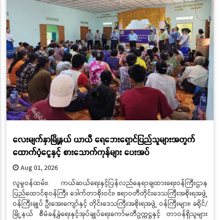
လေးမျက်နှာမြို့နယ် ယာယီ ရေဘေးရှောင်ပြည်သူများအတွက်
ထောက်ပံ့ငွေနှင့် စားသောက်ကုန်များ ပေးအပ်
Aug 01, 2026
လူမှုဝန်ထမ်း၊ ကယ်ဆယ်ရေးနှင့်ပြန်လည်နေရာချထားရေးဝန်ကြီးဌာန
ပြည်ထောင်စုဝန်ကြီး ဒေါက်တာစိုးဝင်း၊ ဧရာဝတီတိုင်းဒေသကြီးအစိုးရအဖွဲ့
ဝန်ကြီးချုပ် ဦးအေးကျော်နှင့် တိုင်းဒေသကြီးအစိုးရအဖွဲ့ ဝန်ကြီးများ၊ ခရိုင်/
မြို့နယ် စီမံခန့်ခွဲရေးနှင့်အုပ်ချုပ်ရေးကော်မတီဥက္ကဋ္ဌနှင့် တာဝန်ရှိသူများ