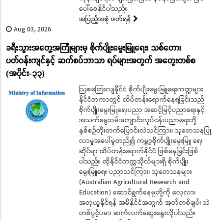
ပေါ်စေနိုင်ပါသည်။
အပြည့်အစုံ ဖတ်ရန်
Aug 03, 2026
ခရီးသွားအတွေ့အကြုံများမှ စိုက်ပျိုးမွေးမြူရေး၊ သစ်တော၊
ပတ်ဝန်းကျင်နှင့် ဆက်စပ်ဘာသာ ရပ်များအတွက် အတွေးတစ်စ
(အပိုင်း-၃၃)
ဩစတြေးလျနိုင်ငံ စိုက်ပျိုးမွေးမြူရေးကဏ္ဍများ
နိုင်ငံတကာတွင် ထိပ်တန်းရောက်နေရခြင်းသည်
စိုက်ပျိုးမွေးမြူရေးပညာ အဆင့်မြင့်ပညာရေးနှင့်
အသက်မွေးဝမ်းကျောင်းလုပ်ငန်းပညာရေးတို့
နှစ်စဉ်တိုးတက်ပြောင်းလဲသင်ကြား၊ သုတေသနပြု
လာမှုအပေါ်မူတည်၍ ကမ္ဘာ့စိုက်ပျိုးမွေးမြူ ရေး
ဆိုင်ရာ ထိပ်တန်းရောက်နိုင်ငံ ဖြစ်နေခြင်းဖြစ်
ပါသည်။ ထိုနိုင်ငံတက္ကသိုလ်များရှိ စိုက်ပျိုး
မွေးမြူရေး ပညာသင်ကြား၊ သုတေသနများ
(Australian Agricultural Research and
Education) ဆောင်ရွက်နေမှုတို့ကို လေ့လာ၊
အတုယူနိုင်ရန် အမိနိုင်ငံအတွက် အုတ်တစ်ချပ်၊ သဲ
တစ်ပွင့်ပမာ ဆက်လက်ဆွေးနွေးလိုပါသည်။