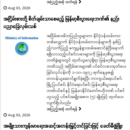
အပြည့်အစုံ ဖတ်ရန်
Aug 03, 2026
အငြိမ်းစားတို့ စိတ်ချမ်းသာစေမည့် မြန်မာ့စီးပွားရေးဘဏ်၏ နည်း
ပညာခြေလှမ်းသစ်
အငြိမ်းစားမိဘပြည်သူများက နိုင်ငံ့ဝန်ထမ်းဘဝ
တစ်လျှောက် နိုင်ငံ့ဝန်ထမ်းတာဝန်များကို နှစ်ပြ
ည့်/သက်ပြည့် ကျေပွန်စွာထမ်းဆောင်ခဲ့ပြီးနောက်
ရရှိလာသည့်ပင်စင်လစာများကို မြန်မာ့စီးပွားရေး
ဘဏ်ခွဲများတွင် ထုတ်ယူလေ့ရှိရာ မြန်မာ့စီးပွားရေး
ဘဏ်သည် အငြိမ်းစားများ၏ ပင်စင်လစာထုတ်ပေး
ခြင်းလုပ်ငန်းကို ၁-၁၀-၁၉၇၂ ရက်နေ့မှစ၍
တာဝန်ယူဆောင်ရွက်ခဲ့ရပြီး ကာကွယ်ရေးပင်စင်၊
မြို့ပြပင်စင်၊ နိုင်ငံရေးပင်စင်၊ မြန်မာ့စီးပွားရေး
ဘဏ်ပင်စင်နှင့် မြန်မာနိုင်ငံတော်ဗဟိုဘဏ် ပင်စင်
ဟူသည့် ပင်စင်အမျိုးအစား (၅) မျိုးဖြင့် ထုတ်ပေး
လျက်ရှိပါသည်။
အပြည့်အစုံ ဖတ်ရန်
Aug 03, 2026
အမျိုးသားကျန်းမာရေးအဆင့်အတန်းမြှင့်တင်ခြင်းဖြင့် ခေတ်မီဖွံ့ဖြိုး