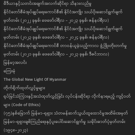
မီဒီယာနှင့်သတင်းအချက်အလက်ဆိုင်ရာ သိနားလည်မှု
နိုင်ငံတော်စီမံအုပ်ချုပ်ရေးကောင်စီ၏ နိုင်ငံအကျိုး သယ်ပိုးဆောင်ရွက်ချက်
မှတ်တမ်း (၂၀၂၂ ခုနှစ်၊ ဖေဖော်ဝါရီလ - ၂၀၂၃ ခုနှစ်၊ ဇန်နဝါရီလ)
နိုင်ငံတော်စီမံအုပ်ချုပ်ရေးကောင်စီ၏ နိုင်ငံအကျိုး သယ်ပိုးဆောင်ရွက်ချက်
မှတ်တမ်း (၂၀၂၃ ခုနှစ်၊ ဖေဖော်ဝါရီလ - ၂၀၂၄ ခုနှစ်၊ ဇန်နဝါရီလ)
နိုင်ငံတော်စီမံအုပ်ချုပ်ရေးကောင်စီ တာဝန်ယူခဲ့သည့်ကာလ ဖွံ့ဖြိုးတိုးတက်မှု
မှတ်တမ်း (၂၀၂၁ ခုနှစ်၊ ဖေဖော်ဝါရီလ - ၂၀၂၃ ခုနှစ်၊ ဒီဇင်ဘာလ)
မြန်မာ့အလင်း
ကြေးမုံ
The Global New Light Of Myanmar
တိုက်ရိုက်ထုတ်လွှင့်မှုများ
ရုပ်မြင်သံကြားနှင့်အသံထုတ်လွှင့်ခြင်း လုပ်ငန်းဆိုင်ရာ လိုက်နာရမည့် ကျင့်ဝတ်
များ (Code of Ethics)
(၇၅)နှစ်မြောက် မြန်မာ-ရုရှား သံတမန်ဆက်သွယ်ထူထောင်မှုအထိမ်းအမှတ်
မြန်မာ-ရုရှားချစ်ကြည်ရေးနှင့်ပူးပေါင်းဆောင်ရွက်မှု သမိုင်းဓာတ်ပုံမှတ်တမ်း
(၁၉၄၈-၂၀၂၃)