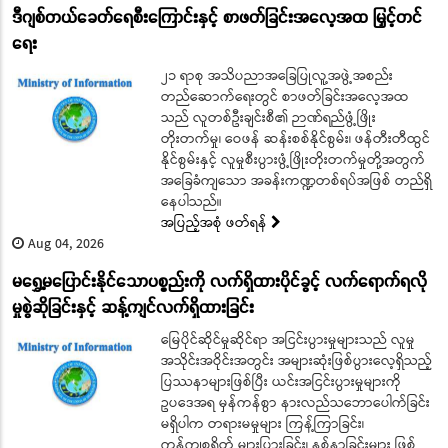
ဒီဂျစ်တယ်ခေတ်ရေစီးကြောင်းနှင့် စာဖတ်ခြင်းအလေ့အထ မြှင့်တင်
ရေး
၂၁ ရာစု အသိပညာအခြေပြုလူ့အဖွဲ့အစည်း
တည်ဆောက်ရေးတွင် စာဖတ်ခြင်းအလေ့အထ
သည် လူတစ်ဦးချင်းစီ၏ ဉာဏ်ရည်ဖွံ့ဖြိုး
တိုးတက်မှု၊ ဝေဖန် ဆန်းစစ်နိုင်စွမ်း၊ ဖန်တီးတီထွင်
နိုင်စွမ်းနှင့် လူမှုစီးပွားဖွံ့ဖြိုးတိုးတက်မှုတို့အတွက်
အခြေခံကျသော အခန်းကဏ္ဍတစ်ရပ်အဖြစ် တည်ရှိ
နေပါသည်။
အပြည့်အစုံ ဖတ်ရန်
Aug 04, 2026
မရွှေ့မပြောင်းနိုင်သောပစ္စည်းကို လက်ရှိထားပိုင်ခွင့် လက်ရောက်ရလို
မှုစွဲဆိုခြင်းနှင့် ဆန့်ကျင်လက်ရှိထားခြင်း
မြေပိုင်ဆိုင်မှုဆိုင်ရာ အငြင်းပွားမှုများသည် လူမှု
အသိုင်းအဝိုင်းအတွင်း အများဆုံးဖြစ်ပွားလေ့ရှိသည့်
ပြဿနာများဖြစ်ပြီး ယင်းအငြင်းပွားမှုများကို
ဥပဒေအရ မှန်ကန်စွာ နားလည်သဘောပေါက်ခြင်း
မရှိပါက တရားမမှုများ ကြန့်ကြာခြင်း၊
ကုန်ကျစရိတ် များပြားခြင်း၊ နစ်နာခြင်းများ ဖြစ်