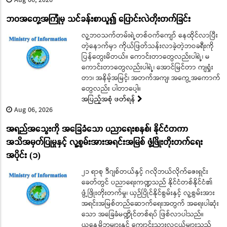
ဘဝအတွေ့အကြုံမှ သင်ခန်းစာယူ၍ ပြောင်းလဲတိုးတက်ခြင်း
လူ့ဘဝသက်တမ်းရဲ့တစ်ဝက်ကျော် နေထိုင်လာပြီး
တဲ့နောက်မှာ ကိုယ်ဖြတ်သန်းလာခဲ့တဲ့ဘဝခရီးကို
ပြန်တွေးမိတယ်။ ကောင်းတာတွေလည်းပါရဲ့၊ မ
ကောင်းတာတွေလည်းပါရဲ့၊ အောင်မြင်တာ ကျရှုံး
တာ၊ အနိမ့်အမြင့်၊ အတက်အကျ၊ အကွေ့အကောက်
တွေလည်း ပါတာပေါ့။
အပြည့်အစုံ ဖတ်ရန်
Aug 06, 2026
အရည်အသွေးကို အခြေခံသော ပညာရေးစနစ်၊ နိုင်ငံတကာ
အသိအမှတ်ပြုမှုနှင့် လူ့စွမ်းအားအရင်းအမြစ် ဖွံ့ဖြိုးတိုးတက်ရေး
အပိုင်း (၁)
၂၁ ရာစု ဒီဂျစ်တယ်နှင့် ဂလိုဘယ်လိုက်ဇေးရှင်း
ခေတ်တွင် ပညာရေးကဏ္ဍသည် နိုင်ငံတစ်နိုင်ငံ၏
ဖွံ့ဖြိုးတိုးတက်မှု၊ ယှဉ်ပြိုင်နိုင်စွမ်းနှင့် လူ့စွမ်းအား
အရင်းအမြစ်တည်ဆောက်ရေးအတွက် အရေးပါဆုံး
သော အခြေခံမဏ္ဍိုင်တစ်ရပ် ဖြစ်လာပါသည်။
ယနေ့မိဘများနှင့် ကျောင်းသားလူငယ်များသည်