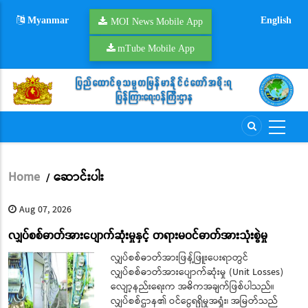
Skip
Myanmar
English
to
MOI News Mobile App
main
mTube Mobile App
content
Home
ဆောင်းပါး
/
Breadcrumb
Aug 07, 2026
လျှပ်စစ်ဓာတ်အားပျောက်ဆုံးမှုနှင့် တရားမဝင်ဓာတ်အားသုံးစွဲမှု
လျှပ်စစ်ဓာတ်အားဖြန့်ဖြူးပေးရာတွင်
လျှပ်စစ်ဓာတ်အားပျောက်ဆုံးမှု (Unit Losses)
လျော့နည်းရေးက အဓိကအချက်ဖြစ်ပါသည်။
လျှပ်စစ်ဌာန၏ ဝင်ငွေရရှိမှုအရှုံး၊ အမြတ်သည်