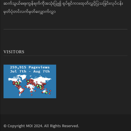
ဆက်သွယ်ရေးကွန်ရက်ကိုအသုံးပြု၍ ရုပ်ရှင်ကားထုတ်လွှင့်ပြသခြင်းလုပ်ငန်း
မှတ်ပုံတင်လက်မှတ်လျှောက်လွှာ
VISITORS
© Copyright
MOI
2024. All Rights Reserved.