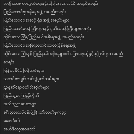
အမျိုးသားကာကွယ်ရေးနှင့်လုံခြုံရေးကောင်စီ အမည်စာရင်း
ပြည်ထောင်စုအစိုးရအဖွဲ့ အမည်စာရင်း
ပြည်ထောင်စုအဆင့် ရုံး၊ အဖွဲ့အစည်းများ
ပြည်ထောင်စုဝန်ကြီးများနှင့် ဒုတိယဝန်ကြီးများစာရင်း
တိုင်းဒေသကြီး/ပြည်နယ်အစိုးရအဖွဲ့ အမည်စာရင်း
ပြည်ထောင်စုအစိုးရသတင်းထုတ်ပြန်ရေးအဖွဲ့
တိုင်းဒေသကြီးနှင့် ပြည်နယ်အစိုးရများ၏ ပြောရေးဆိုခွင့်ပုဂ္ဂိုလ်များ အမည်
စာရင်း
မြန်မာနိုင်ငံ ပြန်တမ်းများ
သတင်းစာရှင်းလင်းပွဲမှတ်တမ်းများ
ဌာနဆိုင်ရာဝက်ဘ်ဆိုက်များ
ပြည်သူ့စာကြည့်တိုက်
အသိပညာပေးကဏ္ဍ
ခရီးသွားလုပ်ငန်းဖွံ့ဖြိုးတိုးတက်မှုကဏ္ဍ
ဆောင်းပါး
အယ်ဒီတာ့အာဘော်