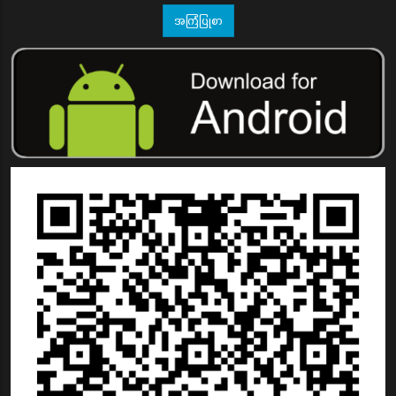
အကြံပြုစာ