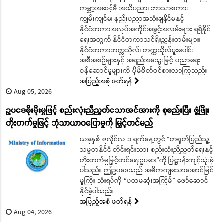
ကမ္ဘာ့အဆင့်မီ အသိပညာ၊ ဘာသာစကား
ကျွမ်းကျင်မှု၊ နည်းပညာအသုံးချနိုင်မှုနှင့်
နိုင်ငံတကာအလုပ်အကိုင်အခွင့်အလမ်းများ ရရှိနိုင်
ရေးအတွက် နိုင်ငံတကာသင်ရိုးညွှန်းတမ်းများ၊
နိုင်ငံတကာတက္ကသိုလ်၊ တက္ကသိုလ်ပူးပေါင်း
အစီအစဉ်များနှင့် အရည်အသွေးမြင့် ပညာရေး
ဝန်ဆောင်မှုများကို ပိုမိုစိတ်ဝင်စားလာကြသည်။
အပြည့်အစုံ ဖတ်ရန်
Aug 05, 2026
ဥပဒေစိုးမိုးမှုဖြင့် စည်းလုံးညီညွတ်သောအင်အားကို စုစည်းပြီး ဖွံ့ဖြိုး
တိုးတက်မှုဖြင့် ဘုံသာယာဝပြောမှုကို မြှင့်တင်မည်
ယခုနှစ် ဇူလိုင်လ ၁ ရက်နေ့တွင် “တရုတ်ပြည်သူ့
သမ္မတနိုင်ငံ တိုင်းရင်းသား စည်းလုံးညီညွတ်ရေးနှင့်
တိုးတက်မှုမြှင့်တင်ရေးဥပဒေ”ကို ပြဋ္ဌာန်းကျင့်သုံးခဲ့
ပါသည်။ ဤဥပဒေသည် အဓိကကျသောအောင်မြင်
မှုကြီး သုံးရပ်ကို “ပထမဆုံးအကြိမ်” ဖော်ဆောင်
နိုင်ခဲ့ပါသည်။
အပြည့်အစုံ ဖတ်ရန်
Aug 04, 2026