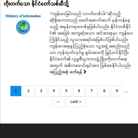
တိုးတက်သော နိုင်ငံတော်သစ်ဆီသို့
“ကျန်းမာခြင်းသည် လာဘ်တစ်ပါး”ဆိုသည့်
ဆိုရိုးစကားသည် ခေတ်အဆက်ဆက် မှန်ကန်နေ
သည့် အမှန်တရားတစ်ခုဖြစ်ပါသည်။ နိုင်ငံတစ်နိုင်
ငံ၏ အခြေခံ အကျဆုံးသော အင်အားစုမှာ ကျန်းမာ
ကြံ့ခိုင်သည့် လူသားအရင်းအမြစ်ပင်ဖြစ်ပါသည်။
ကျန်းမာရေးနှင့်ပြည့်စုံသော လူ့အဖွဲ့အစည်းသည်
သာ ကုန်ထုတ်လုပ်မှု စွမ်းအားကို မြှင့်တင်နိုင်ပြီး
နိုင်ငံတော်၏ လူမှုစီးပွားဘဝဖွံ့ဖြိုးတိုးတက်ရေး
အတွက် အဓိကမောင်းနှင်အား ဖြစ်စေနိုင်ပါသည်။
အပြည့်အစုံ ဖတ်ရန်
Pagination
Current
Page
Page
Page
Page
Page
Page
Page
Page
1
2
3
4
5
6
7
8
9
…
page
Next
Last
››
Last »
page
page