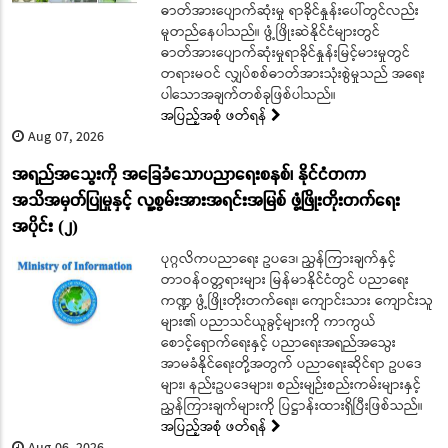
ဓာတ်အားပျောက်ဆုံးမှု ရာခိုင်နှုန်းပေါ်တွင်လည်း
မူတည်နေပါသည်။ ဖွံ့ဖြိုးဆဲနိုင်ငံများတွင်
ဓာတ်အားပျောက်ဆုံးမှုရာခိုင်နှုန်းမြင့်မားမှုတွင်
တရားမဝင် လျှပ်စစ်ဓာတ်အားသုံးစွဲမှုသည် အရေး
ပါသောအချက်တစ်ခုဖြစ်ပါသည်။
အပြည့်အစုံ ဖတ်ရန်
Aug 07, 2026
အရည်အသွေးကို အခြေခံသောပညာရေးစနစ်၊ နိုင်ငံတကာ
အသိအမှတ်ပြုမှုနှင့် လူ့စွမ်းအားအရင်းအမြစ် ဖွံ့ဖြိုးတိုးတက်ရေး
အပိုင်း (၂)
ပုဂ္ဂလိကပညာရေး ဥပဒေ၊ ညွှန်ကြားချက်နှင့်
တာဝန်ဝတ္တရားများ မြန်မာနိုင်ငံတွင် ပညာရေး
ကဏ္ဍ ဖွံ့ဖြိုးတိုးတက်ရေး၊ ကျောင်းသား ကျောင်းသူ
များ၏ ပညာသင်ယူခွင့်များကို ကာကွယ်
စောင့်ရှောက်ရေးနှင့် ပညာရေးအရည်အသွေး
အာမခံနိုင်ရေးတို့အတွက် ပညာရေးဆိုင်ရာ ဥပဒေ
များ၊ နည်းဥပဒေများ၊ စည်းမျဉ်းစည်းကမ်းများနှင့်
ညွှန်ကြားချက်များကို ပြဋ္ဌာန်းထားရှိပြီးဖြစ်သည်။
အပြည့်အစုံ ဖတ်ရန်
Aug 06, 2026