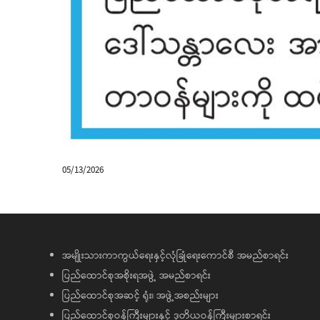
05/13/2026
အမျိုးသားကာကွယ်ရေးနှင့်လုံခြုံရေးကောင်စီ အမည်စာရင်း
ပြည်ထောင်စုအစိုးရအဖွဲ့ အမည်စာရင်း
ပြည်ထောင်စုအဆင့် ရုံး၊ အဖွဲ့အစည်းများ
ပြည်ထောင်စုဝန်ကြီးများနှင့် ဒုတိယဝန်ကြီးများစာရင်း