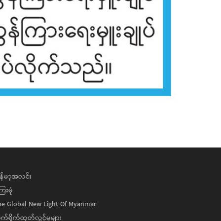
န်မာ့အလင်း
ေးမုံ
he Global New Light Of Myanmar
ုက်ရိုက်ထုတ်လွှင့်မှုများ