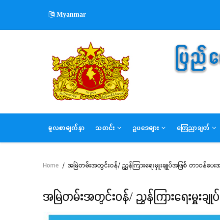
Skip
Myanmar
to
main
content
MAIN
မူလစာမျက်နှာ
သတင်း
ဥပဒေများ
ကြေညာချက်
NAVIGATION
Home
/
အမြဲတမ်းအတွင်းဝန်/ ညွှန်ကြားရေးမှူးချုပ်အဖြစ် တာဝန်ပေးအ
Breadcrumb
အမြဲတမ်းအတွင်းဝန်/ ညွှန်ကြားရေးမှူးချု