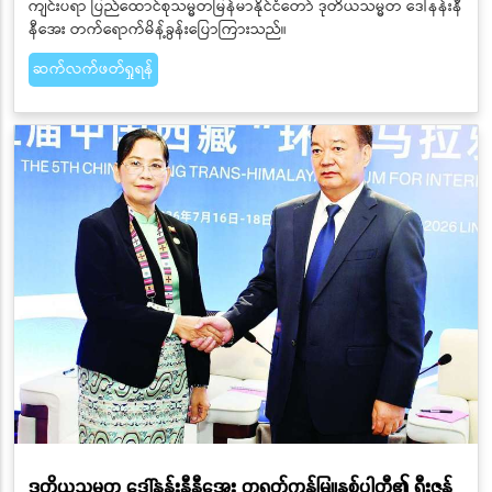
ကျင်းပရာ ပြည်ထောင်စုသမ္မတမြန်မာနိုင်ငံတော် ဒုတိယသမ္မတ ဒေါ်နန်းနီ
နီအေး တက်ရောက်မိန့်ခွန်းပြောကြားသည်။
ဆက်လက်ဖတ်ရှုရန်
ဒုတိယသမ္မတ ဒေါ်နန်းနီနီအေး တရုတ်ကွန်မြူနစ်ပါတီ၏ ရှီးဇန့်