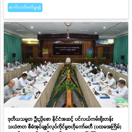
ဆက်လက်ဖတ်ရှုရန်
ဒုတိယသမ္မတ ဦးညိုစော နိုင်ငံအဆင့် ပင်လယ်ကမ်းရိုးတန်း
သယံဇာတ စီမံအုပ်ချုပ်လုပ်ကိုင်မှုဗဟိုကော်မတီ (ပထမအကြိမ်)