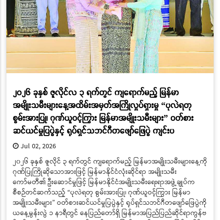
၂၀၂၆ ခုနှစ် ဇူလိုင်လ ၃ ရက်တွင် ကျရောက်မည့် မြန်မာ
အမျိုးသမီးများနေ့အထိမ်းအမှတ်အကြိုလှုပ်ရှားမှု “ပုလဲရတု
စွမ်းအားပြု၊ ဂုဏ်ယူဝင့်ကြွား မြန်မာအမျိုးသမီးများ” ဝတ်စား
ဆင်ယင်မှုပြပွဲနှင့် ရုပ်ရှင်သဘင်ဂီတဖျော်ဖြေပွဲ ကျင်းပ
Jul 02, 2026
၂၀၂၆ ခုနှစ် ဇူလိုင် ၃ ရက်တွင် ကျရောက်မည့် မြန်မာအမျိုးသမီးများနေ့ကို
ဂုဏ်ပြုကြိုဆိုသောအားဖြင့် မြန်မာနိုင်ငံလုံးဆိုင်ရာ အမျိုးသမီး
ကော်မတီ၏ ဦးဆောင်မှုဖြင့် မြန်မာနိုင်ငံအမျိုးသမီးရေးရာအဖွဲ့ချုပ်က
စီစဉ်တင်ဆက်သည့် “ပုလဲရတု စွမ်းအားပြု၊ ဂုဏ်ယူဝင့်ကြွား မြန်မာ
အမျိုးသမီးများ” ဝတ်စားဆင်ယင်မှုပြပွဲနှင့် ရုပ်ရှင်သဘင်ဂီတဖျော်ဖြေပွဲကို
ယနေ့မွန်းလွဲ ၁ နာရီတွင် နေပြည်တော်ရှိ မြန်မာအပြည်ပြည်ဆိုင်ရာကွန်ဗ