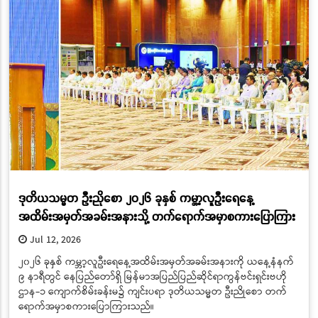
ဒုတိယသမ္မတ ဦးညိုစော ၂၀၂၆ ခုနှစ် ကမ္ဘာ့လူဦးရေနေ့
အထိမ်းအမှတ်အခမ်းအနားသို့ တက်ရောက်အမှာစကားပြောကြား
Jul 12, 2026
၂၀၂၆ ခုနှစ် ကမ္ဘာ့လူဦးရေနေ့အထိမ်းအမှတ်အခမ်းအနားကို ယနေ့နံနက်
၉ နာရီတွင် နေပြည်တော်ရှိ မြန်မာအပြည်ပြည်ဆိုင်ရာကွန်ဗင်းရှင်းဗဟို
ဌာန-၁ ကျောက်စိမ်းခန်းမ၌ ကျင်းပရာ ဒုတိယသမ္မတ ဦးညိုစော တက်
ရောက်အမှာစကားပြောကြားသည်။