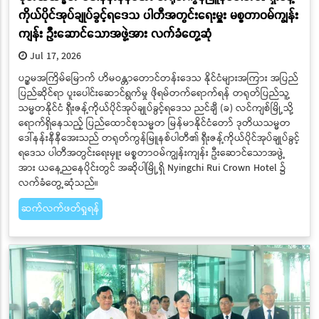
ကိုယ်ပိုင်အုပ်ချုပ်ခွင့်ရဒေသ ပါတီအတွင်းရေးမှူး မစ္စတာဝမ်ကျွန်း
ကျန်း ဦးဆောင်သောအဖွဲ့အား လက်ခံတွေ့ဆုံ
Jul 17, 2026
ပဉ္စမအကြိမ်မြောက် ဟိမဝန္တာတောင်တန်းဒေသ နိုင်ငံများအကြား အပြည်
ပြည်ဆိုင်ရာ ပူးပေါင်းဆောင်ရွက်မှု ဖိုရမ်တက်ရောက်ရန် တရုတ်ပြည်သူ့
သမ္မတနိုင်ငံ ရှီးဇန့်ကိုယ်ပိုင်အုပ်ချုပ်ခွင့်ရဒေသ ညင်ချီ (ခ) လင်ကျစ်မြို့သို့
ရောက်ရှိနေသည့် ပြည်ထောင်စုသမ္မတ မြန်မာနိုင်ငံတော် ဒုတိယသမ္မတ
ဒေါ်နန်းနီနီအေးသည် တရုတ်ကွန်မြူနစ်ပါတီ၏ ရှီးဇန့်ကိုယ်ပိုင်အုပ်ချုပ်ခွင့်
ရဒေသ ပါတီအတွင်းရေးမှူး မစ္စတာဝမ်ကျွန်းကျန်း ဦးဆောင်သောအဖွဲ့
အား ယနေ့ညနေပိုင်းတွင် အဆိုပါမြို့ရှိ Nyingchi Rui Crown Hotel ၌
လက်ခံတွေ့ဆုံသည်။
ဆက်လက်ဖတ်ရှုရန်