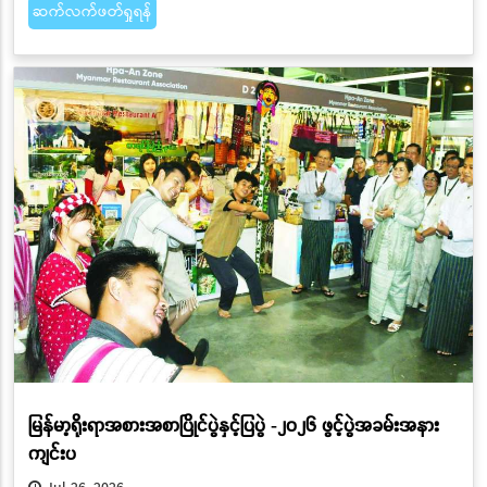
ဆက်လက်ဖတ်ရှုရန်
မြန်မာ့ရိုးရာအစားအစာပြိုင်ပွဲနှင့်ပြပွဲ -၂၀၂၆ ဖွင့်ပွဲအခမ်းအနား
ကျင်းပ