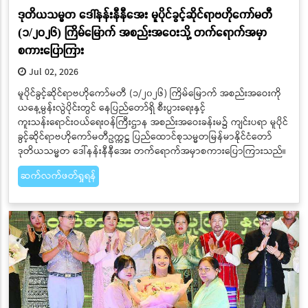
ဒုတိယသမ္မတ ဒေါ်နန်းနီနီအေး မူပိုင်ခွင့်ဆိုင်ရာဗဟိုကော်မတီ
(၁/၂၀၂၆) ကြိမ်မြောက် အစည်းအဝေးသို့ တက်ရောက်အမှာ
စကားပြောကြား
Jul 02, 2026
မူပိုင်ခွင့်ဆိုင်ရာဗဟိုကော်မတီ (၁/၂၀၂၆) ကြိမ်မြောက် အစည်းအဝေးကို
ယနေ့မွန်းလွဲပိုင်းတွင် နေပြည်တော်ရှိ စီးပွားရေးနှင့်
ကူးသန်းရောင်းဝယ်ရေးဝန်ကြီးဌာန အစည်းအဝေးခန်းမ၌ ကျင်းပရာ မူပိုင်
ခွင့်ဆိုင်ရာဗဟိုကော်မတီဥက္ကဋ္ဌ ပြည်ထောင်စုသမ္မတမြန်မာနိုင်ငံတော်
ဒုတိယသမ္မတ ဒေါ်နန်းနီနီအေး တက်ရောက်အမှာစကားပြောကြားသည်။
ဆက်လက်ဖတ်ရှုရန်