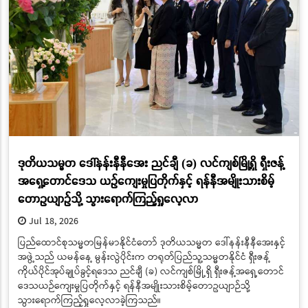
ဒုတိယသမ္မတ ဒေါ်နန်းနီနီအေး ညင်ချီ (ခ) လင်ကျစ်မြို့ရှိ ရှီးဇန့်
အရှေ့တောင်ဒေသ ယဉ်ကျေးမှုပြတိုက်နှင့် ရန်နီအမျိုးသားစိမ့်
တောဥယျာဉ်သို့ သွားရောက်ကြည့်ရှုလေ့လာ
Jul 18, 2026
ပြည်ထောင်စုသမ္မတမြန်မာနိုင်ငံတော် ဒုတိယသမ္မတ ဒေါ်နန်းနီနီအေးနှင့်
အဖွဲ့သည် ယမန်နေ့ မွန်းလွဲပိုင်းက တရုတ်ပြည်သူ့သမ္မတနိုင်ငံ ရှီးဇန့်
ကိုယ်ပိုင်အုပ်ချုပ်ခွင့်ရဒေသ ညင်ချီ (ခ) လင်ကျစ်မြို့ရှိ ရှီးဇန့်အရှေ့တောင်
ဒေသယဉ်ကျေးမှုပြတိုက်နှင့် ရန်နီအမျိုးသားစိမ့်တောဥယျာဉ်သို့
သွားရောက်ကြည့်ရှုလေ့လာခဲ့ကြသည်။