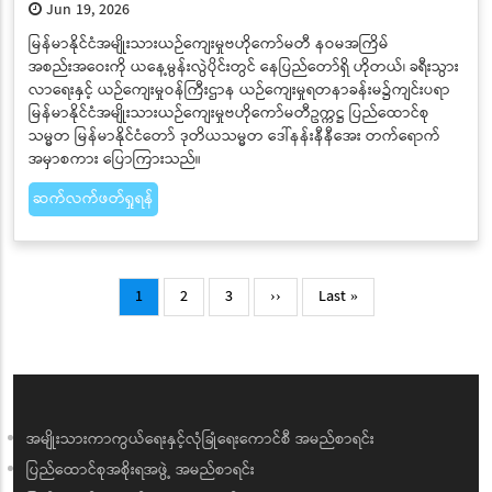
Jun 19, 2026
မြန်မာနိုင်ငံအမျိုးသားယဉ်ကျေးမှုဗဟိုကော်မတီ နဝမအကြိမ်
အစည်းအဝေးကို ယနေ့မွန်းလွဲပိုင်းတွင် နေပြည်တော်ရှိ ဟိုတယ်၊ ခရီးသွား
လာရေးနှင့် ယဉ်ကျေးမှုဝန်ကြီးဌာန ယဉ်ကျေးမှုရတနာခန်းမ၌ကျင်းပရာ
မြန်မာနိုင်ငံအမျိုးသားယဉ်ကျေးမှုဗဟိုကော်မတီဥက္ကဋ္ဌ ပြည်ထောင်စု
သမ္မတ မြန်မာနိုင်ငံတော် ဒုတိယသမ္မတ ဒေါ်နန်းနီနီအေး တက်ရောက်
အမှာစကား ပြောကြားသည်။
ဆက်လက်ဖတ်ရှုရန်
Pagination
Current
Page
Page
Next
Last
1
2
3
››
Last »
page
page
page
အမျိုးသားကာကွယ်ရေးနှင့်လုံခြုံရေးကောင်စီ အမည်စာရင်း
ပြည်ထောင်စုအစိုးရအဖွဲ့ အမည်စာရင်း