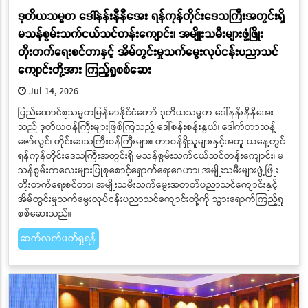
ဒုတိယသမ္မတ ဒေါ်နန်းနီနီအေး ရန်ကုန်တိုင်းဒေသကြီးအတွင်းရှိ
မသန်စွမ်းသက်ငယ်သင်တန်းကျောင်း၊ အမျိုးသမီးများဖွံ့ဖြိုး
တိုးတက်ရေးစင်တာနှင့် အိမ်တွင်းမှုသက်မွေးလုပ်ငန်းပညာသင်
ကျောင်းတို့အား ကြည့်ရှုစစ်ဆေး
Jul 14, 2026
ပြည်ထောင်စုသမ္မတမြန်မာနိုင်ငံတော် ဒုတိယသမ္မတ ဒေါ်နန်းနီနီအေး
သည် ဒုတိယဝန်ကြီးများဖြစ်ကြသည့် ဒေါ်စန်းစန်းနွယ်၊ ဒေါက်တာသန့်
ဇော်လွင်၊ တိုင်းဒေသကြီးဝန်ကြီးများ၊ တာဝန်ရှိသူများနှင့်အတူ ယနေ့တွင်
ရန်ကုန်တိုင်းဒေသကြီးအတွင်းရှိ မသန်စွမ်းသက်ငယ်သင်တန်းကျောင်း၊ မ
သန်စွမ်းကလေးများပြုစုစောင့်ရှောက်ရေးဂေဟာ၊ အမျိုးသမီးများဖွံ့ဖြိုး
တိုးတက်ရေးစင်တာ၊ အမျိုးသမီးသက်မွေးအတတ်ပညာသင်ကျောင်းနှင့်
အိမ်တွင်းမှုသက်မွေးလုပ်ငန်းပညာသင်ကျောင်းတို့ကို သွားရောက်ကြည့်ရှု
စစ်ဆေးသည်။
ဆက်လက်ဖတ်ရှုရန်