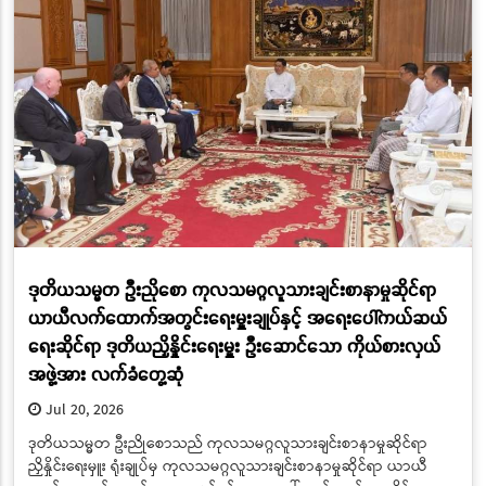
ဒုတိယသမ္မတ ဦးညိုစော ကုလသမဂ္ဂလူသားချင်းစာနာမှုဆိုင်ရာ
ယာယီလက်ထောက်အတွင်းရေးမှူးချုပ်နှင့် အရေးပေါ်ကယ်ဆယ်
ရေးဆိုင်ရာ ဒုတိယညှိနှိုင်းရေးမှူး ဦးဆောင်သော ကိုယ်စားလှယ်
အဖွဲ့အား လက်ခံတွေ့ဆုံ
Jul 20, 2026
ဒုတိယသမ္မတ ဦးညိုစောသည် ကုလသမဂ္ဂလူသားချင်းစာနာမှုဆိုင်ရာ
ညှိနှိုင်းရေးမှူး ရုံးချုပ်မှ ကုလသမဂ္ဂလူသားချင်းစာနာမှုဆိုင်ရာ ယာယီ