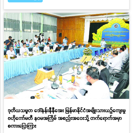
ဒုတိယသမ္မတ ဒေါ်နန်းနီနီအေး မြန်မာနိုင်ငံအမျိုးသားယဉ်ကျေးမှု
ဗဟိုကော်မတီ နဝမအကြိမ် အစည်းအဝေးသို့ တက်ရောက်အမှာ
စကားပြောကြား