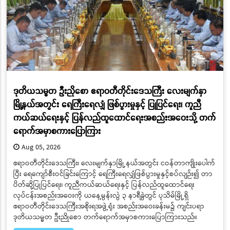
ဒုတိယသမ္မတ ဦးညိုစော ဧရာဝတီတိုင်းဒေသကြီး လေးမျက်နှာ
မြို့နယ်အတွင်း ရေကြီးရေလျှံ ဖြစ်ပွားမှုနှင့် ပြုပြင်ရေး၊ ကူညီ
ကယ်ဆယ်ရေးနှင့် ပြန်လည်ထူထောင်ရေးအစည်းအဝေးသို့ တက်
ရောက်အမှာစကားပြောကြား
Aug 05, 2026
ဧရာဝတီတိုင်းဒေသကြီး၊ လေးမျက်နှာမြို့နယ်အတွင်း ငဝန်တာကျိုးပေါက်
ပြီး ရေကျော်စီးဝင်ခြင်းကြောင့် ရေကြီးရေလျှံဖြစ်ပွားမှုနှင့်စပ်လျဉ်း၍ တာ
ပိတ်ဆို့ပြုပြင်ရေး၊ ကူညီကယ်ဆယ်ရေးနှင့် ပြန်လည်ထူထောင်ရေး
လုပ်ငန်းအစည်းအဝေးကို ယနေ့မွန်းလွဲ ၃ နာရီခွဲတွင် ပုသိမ်မြို့ရှိ
ဧရာဝတီတိုင်းဒေသကြီးအစိုးရအဖွဲ့ရုံး အစည်းအဝေးခန်းမ၌ ကျင်းပရာ
ဒုတိယသမ္မတ ဦးညိုစော တက်ရောက်အမှာစကားပြောကြားသည်။