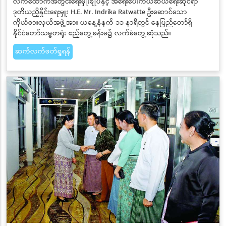
လက်ထောက်အတွင်းရေးမှူးချုပ်နှင့် အရေးပေါ်ကယ်ဆယ်ရေးဆိုင်ရာ
ဒုတိယညှိနှိုင်းရေးမှူး H.E. Mr. Indrika Ratwatte ဦးဆောင်သော
ကိုယ်စားလှယ်အဖွဲ့အား ယနေ့နံနက် ၁၁ နာရီတွင် နေပြည်တော်ရှိ
နိုင်ငံတော်သမ္မတရုံး ဧည့်တွေ့ခန်းမ၌ လက်ခံတွေ့ဆုံသည်။
ဆက်လက်ဖတ်ရှုရန်