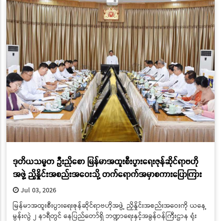
ဒုတိယသမ္မတ ဦးညိုစော မြန်မာအထူးစီးပွားရေးဇုန်ဆိုင်ရာဗဟို
အဖွဲ့ ညှိနှိုင်းအစည်းအဝေးသို့ တက်ရောက်အမှာစကားပြောကြား
Jul 03, 2026
မြန်မာအထူးစီးပွားရေးဇုန်ဆိုင်ရာဗဟိုအဖွဲ့ ညှိနှိုင်းအစည်းအဝေးကို ယနေ့
မွန်းလွဲ ၂ နာရီတွင် နေပြည်တော်ရှိ ဘဏ္ဍာရေးနှင့်အခွန်ဝန်ကြီးဌာန ရုံး