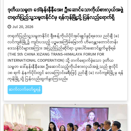
ဒုတိယသမ္မတ ဒေါ်နန်းနီနီအေး ဦးဆောင်သောကိုယ်စားလှယ်အဖွဲ့
တရုတ်ပြည်သူ့သမ္မတနိုင်ငံမှ ရန်ကုန်မြို့သို့ ပြန်လည်ရောက်ရှိ
Jul 20, 2026
တရုတ်ပြည်သူ့သမ္မတနိုင်ငံ ရှီးဇန့်ကိုယ်ပိုင်အုပ်ချုပ်ခွင့်ရဒေသ ညင်ချီ (ခ)
လင်ကျစ်မြို့၌ ကျင်းပသည့် ပဉ္စမအကြိမ်မြောက် ဟိမဝန္တာတောင်တန်း
ဒေသနိုင်ငံများအကြား အပြည်ပြည်ဆိုင်ရာ ပူးပေါင်းဆောင်ရွက်မှုဖိုရမ်
(THE 5th CHINA XIZANG TRANS-HIMALAYA FORUM FOR
INTERNATIONAL COOPERATION) သို့ တက်ရောက်ခဲ့သော ဒုတိယ
သမ္မတ ဒေါ်နန်းနီနီအေး ဦးဆောင်သည့်ကိုယ်စားလှယ်အဖွဲ့သည် ဇူလိုင်
၁၈ ရက် နံနက်ပိုင်းတွင် လေကြောင်းခရီးဖြင့် ညင်ချီ (ခ) လင်ကျစ်မြို့မှ ရန်
ကုန်မြို့သို့ ပြန်လည်ထွက်ခွာကြသည်။
ဆက်လက်ဖတ်ရှုရန်