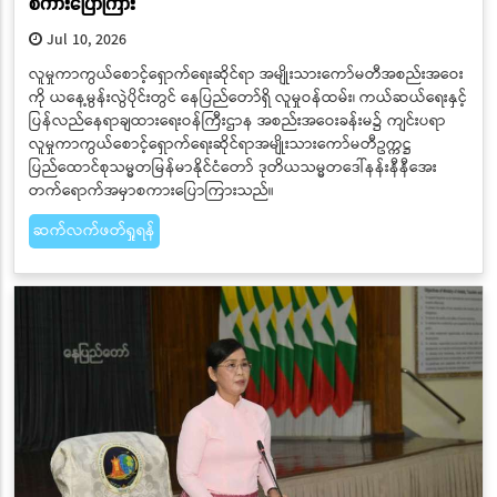
စကားပြောကြား
Jul 10, 2026
လူမှုကာကွယ်စောင့်ရှောက်ရေးဆိုင်ရာ အမျိုးသားကော်မတီအစည်းအဝေး
ကို ယနေ့မွန်းလွဲပိုင်းတွင် နေပြည်တော်ရှိ လူမှုဝန်ထမ်း၊ ကယ်ဆယ်ရေးနှင့်
ပြန်လည်နေရာချထားရေးဝန်ကြီးဌာန အစည်းအဝေးခန်းမ၌ ကျင်းပရာ
လူမှုကာကွယ်စောင့်ရှောက်ရေးဆိုင်ရာအမျိုးသားကော်မတီဥက္ကဋ္ဌ
ပြည်ထောင်စုသမ္မတမြန်မာနိုင်ငံတော် ဒုတိယသမ္မတဒေါ်နန်းနီနီအေး
တက်ရောက်အမှာစကားပြောကြားသည်။
ဆက်လက်ဖတ်ရှုရန်