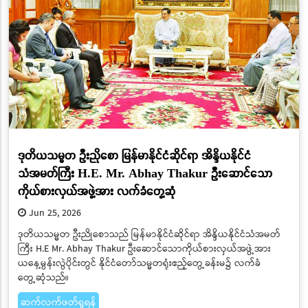
ဒုတိယသမ္မတ ဦးညိုစော မြန်မာနိုင်ငံဆိုင်ရာ အိန္ဒိယနိုင်ငံ
သံအမတ်ကြီး H.E. Mr. Abhay Thakur ဦးဆောင်သော
ကိုယ်စားလှယ်အဖွဲ့အား လက်ခံတွေ့ဆုံ
Jun 25, 2026
ဒုတိယသမ္မတ ဦးညိုစောသည် မြန်မာနိုင်ငံဆိုင်ရာ အိန္ဒိယနိုင်ငံသံအမတ်
ကြီး H.E Mr. Abhay Thakur ဦးဆောင်သောကိုယ်စားလှယ်အဖွဲ့အား
ယနေ့မွန်းလွဲပိုင်းတွင် နိုင်ငံတော်သမ္မတရုံးဧည့်တွေ့ခန်းမ၌ လက်ခံ
တွေ့ဆုံသည်။
ဆက်လက်ဖတ်ရှုရန်