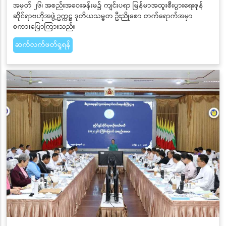
အမှတ် ၂၆၊ အစည်းအဝေးခန်းမ၌ ကျင်းပရာ မြန်မာအထူးစီးပွားရေးဇုန်
ဆိုင်ရာဗဟိုအဖွဲ့ဥက္ကဋ္ဌ ဒုတိယသမ္မတ ဦးညိုစော တက်ရောက်အမှာ
စကားပြောကြားသည်။
ဆက်လက်ဖတ်ရှုရန်