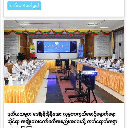
ဆက်လက်ဖတ်ရှုရန်
ဒုတိယသမ္မတ ဒေါ်နန်းနီနီအေး လူမှုကာကွယ်စောင့်ရှောက်ရေး
ဆိုင်ရာ အမျိုးသားကော်မတီအစည်းအဝေးသို့ တက်ရောက်အမှာ