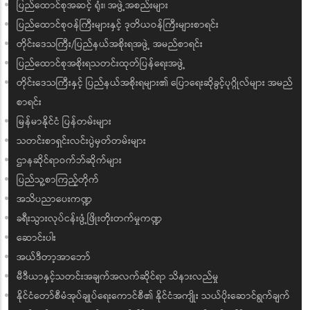
ပြည်ထောင်စုအဆင့် ရုံး၊ အဖွဲ့အစည်းများ
ပြည်ထောင်စုဝန်ကြီးများနှင့် ဒုတိယဝန်ကြီးများစာရင်း
တိုင်းဒေသကြီး/ပြည်နယ်အစိုးရအဖွဲ့ အမည်စာရင်း
ပြည်ထောင်စုအစိုးရသတင်းထုတ်ပြန်ရေးအဖွဲ့
တိုင်းဒေသကြီးနှင့် ပြည်နယ်အစိုးရများ၏ ပြောရေးဆိုခွင့်ပုဂ္ဂိုလ်များ အမည်
စာရင်း
မြန်မာနိုင်ငံ ပြန်တမ်းများ
သတင်းစာရှင်းလင်းပွဲမှတ်တမ်းများ
ဌာနဆိုင်ရာဝက်ဘ်ဆိုက်များ
ပြည်သူ့စာကြည့်တိုက်
အသိပညာပေးကဏ္ဍ
ခရီးသွားလုပ်ငန်းဖွံ့ဖြိုးတိုးတက်မှုကဏ္ဍ
ဆောင်းပါး
အယ်ဒီတာ့အာဘော်
မီဒီယာနှင့်သတင်းအချက်အလက်ဆိုင်ရာ သိနားလည်မှု
နိုင်ငံတော်စီမံအုပ်ချုပ်ရေးကောင်စီ၏ နိုင်ငံအကျိုး သယ်ပိုးဆောင်ရွက်ချက်