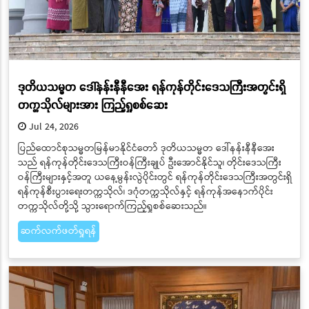
ဒုတိယသမ္မတ ဒေါ်နန်းနီနီအေး ရန်ကုန်တိုင်းဒေသကြီးအတွင်းရှိ
တက္ကသိုလ်များအား ကြည့်ရှုစစ်ဆေး
Jul 24, 2026
ပြည်ထောင်စုသမ္မတမြန်မာနိုင်ငံတော် ဒုတိယသမ္မတ ဒေါ်နန်းနီနီအေး
သည် ရန်ကုန်တိုင်းဒေသကြီးဝန်ကြီးချုပ် ဦးအောင်နိုင်သူ၊ တိုင်းဒေသကြီး
ဝန်ကြီးများနှင့်အတူ ယနေ့မွန်းလွဲပိုင်းတွင် ရန်ကုန်တိုင်းဒေသကြီးအတွင်းရှိ
ရန်ကုန်စီးပွားရေးတက္ကသိုလ်၊ ဒဂုံတက္ကသိုလ်နှင့် ရန်ကုန်အနောက်ပိုင်း
တက္ကသိုလ်တို့သို့ သွားရောက်ကြည့်ရှုစစ်ဆေးသည်။
ဆက်လက်ဖတ်ရှုရန်