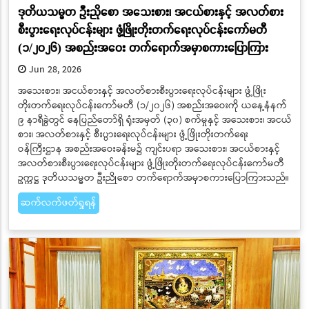
ဒုတိယသမ္မတ ဦးညိုစော အသေးစား၊ အငယ်စားနှင့် အလတ်စား
စီးပွားရေးလုပ်ငန်းများ ဖွံ့ဖြိုးတိုးတက်ရေးလုပ်ငန်းကော်မတီ
(၁/၂၀၂၆) အစည်းအဝေး တက်ရောက်အမှာစကားပြောကြား
Jun 28, 2026
အသေးစား၊ အငယ်စားနှင့် အလတ်စားစီးပွားရေးလုပ်ငန်းများ ဖွံ့ဖြိုး
တိုးတက်ရေးလုပ်ငန်းကော်မတီ (၁/၂၀၂၆) အစည်းအဝေးကို ယနေ့နံနက်
၉ နာရီခွဲတွင် နေပြည်တော်ရှိ ရုံးအမှတ် (၃၀) စက်မှုနှင့် အသေးစား၊ အငယ်
စား၊ အလတ်စားနှင့် စီးပွားရေးလုပ်ငန်းများ ဖွံ့ဖြိုးတိုးတက်ရေး
ဝန်ကြီးဌာန အစည်းအဝေးခန်းမ၌ ကျင်းပရာ အသေးစား၊ အငယ်စားနှင့်
အလတ်စားစီးပွားရေးလုပ်ငန်းများ ဖွံ့ဖြိုးတိုးတက်ရေးလုပ်ငန်းကော်မတီ
ဥက္ကဋ္ဌ ဒုတိယသမ္မတ ဦးညိုစော တက်ရောက်အမှာစကားပြောကြားသည်။
ဆက်လက်ဖတ်ရှုရန်