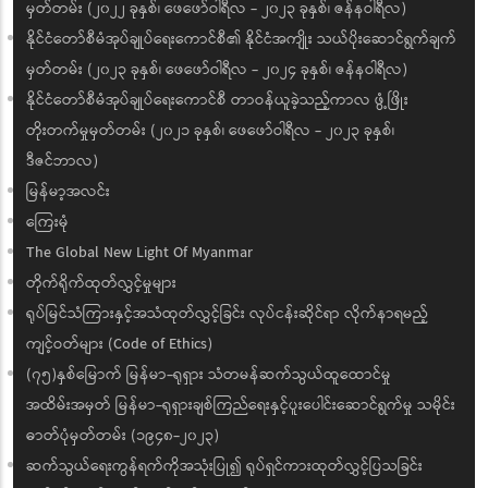
မှတ်တမ်း (၂၀၂၂ ခုနှစ်၊ ဖေဖော်ဝါရီလ - ၂၀၂၃ ခုနှစ်၊ ဇန်နဝါရီလ)
နိုင်ငံတော်စီမံအုပ်ချုပ်ရေးကောင်စီ၏ နိုင်ငံအကျိုး သယ်ပိုးဆောင်ရွက်ချက်
မှတ်တမ်း (၂၀၂၃ ခုနှစ်၊ ဖေဖော်ဝါရီလ - ၂၀၂၄ ခုနှစ်၊ ဇန်နဝါရီလ)
နိုင်ငံတော်စီမံအုပ်ချုပ်ရေးကောင်စီ တာဝန်ယူခဲ့သည့်ကာလ ဖွံ့ဖြိုး
တိုးတက်မှုမှတ်တမ်း (၂၀၂၁ ခုနှစ်၊ ဖေဖော်ဝါရီလ - ၂၀၂၃ ခုနှစ်၊
ဒီဇင်ဘာလ)
မြန်မာ့အလင်း
ကြေးမုံ
The Global New Light Of Myanmar
တိုက်ရိုက်ထုတ်လွှင့်မှုများ
ရုပ်မြင်သံကြားနှင့်အသံထုတ်လွှင့်ခြင်း လုပ်ငန်းဆိုင်ရာ လိုက်နာရမည့်
ကျင့်ဝတ်များ (Code of Ethics)
(၇၅)နှစ်မြောက် မြန်မာ-ရုရှား သံတမန်ဆက်သွယ်ထူထောင်မှု
အထိမ်းအမှတ် မြန်မာ-ရုရှားချစ်ကြည်ရေးနှင့်ပူးပေါင်းဆောင်ရွက်မှု သမိုင်း
ဓာတ်ပုံမှတ်တမ်း (၁၉၄၈-၂၀၂၃)
ဆက်သွယ်ရေးကွန်ရက်ကိုအသုံးပြု၍ ရုပ်ရှင်ကားထုတ်လွှင့်ပြသခြင်း