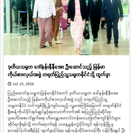
ဒုတိယသမ္မတ ဒေါ်နန်းနီနီအေး ဦးဆောင်သည့် မြန်မာ
ကိုယ်စားလှယ်အဖွဲ့ တရုတ်ပြည်သူ့သမ္မတနိုင်ငံသို့ ထွက်ခွာ
Jul 15, 2026
ပြည်ထောင်စုသမ္မတမြန်မာနိုင်ငံတော် ဒုတိယသမ္မတ ဒေါ်နန်းနီနီအေး
ဦးဆောင်သည့် မြန်မာကိုယ်စားလှယ်အဖွဲ့သည် တရုတ်ပြည်သူ့
သမ္မတနိုင်ငံ လင်ကျစ်မြို့၌ကျင်းပမည့် ပဉ္စမအကြိမ်မြောက် တရုတ်နိုင်ငံ
ရှီးဇန့်ကိုယ်ပိုင်အုပ်ချုပ်ခွင့်ရဒေသ(တိဘက်)၏ အပြည်ပြည်ဆိုင်ရာ
ပူးပေါင်းဆောင်ရွက်ရေး ဟိမဝန္တာတောင်တန်းဒေသဖြတ်ကျော်နိုင်ငံများ
ဆိုင်ရာဖိုရမ်သို့ တက်ရောက်ရန် ယနေ့မွန်းလွဲပိုင်းတွင် ရန်ကုန်မြို့မှ
လေကြောင်းခရီးဖြင့် ထွက်ခွာကြရာ ရန်ကုန်တိုင်းဒေသကြီး ဝန်ကြီးချုပ် ဦး