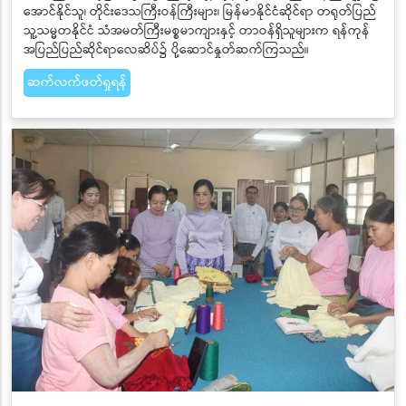
အောင်နိုင်သူ၊ တိုင်းဒေသကြီးဝန်ကြီးများ၊ မြန်မာနိုင်ငံဆိုင်ရာ တရုတ်ပြည်
သူ့သမ္မတနိုင်ငံ သံအမတ်ကြီးမစ္စမာကျားနှင့် တာဝန်ရှိသူများက ရန်ကုန်
အပြည်ပြည်ဆိုင်ရာလေဆိပ်၌ ပို့ဆောင်နှုတ်ဆက်ကြသည်။
ဆက်လက်ဖတ်ရှုရန်