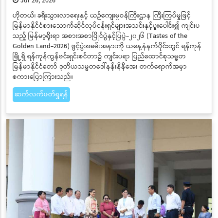
Jul 26, 2026
ဟိုတယ်၊ ခရီးသွားလာရေးနှင့် ယဉ်ကျေးမှုဝန်ကြီးဌာန ကြီးကြပ်မှုဖြင့်
မြန်မာနိုင်ငံစားသောက်ဆိုင်လုပ်ငန်းရှင်များအသင်းနှင့်ပူးပေါင်း၍ ကျင်းပ
သည့် မြန်မာ့ရိုးရာ အစားအစာပြိုင်ပွဲနှင့်ပြပွဲ-၂၀၂၆ (Tastes of the
Golden Land-2026) ဖွင့်ပွဲအခမ်းအနားကို ယနေ့နံနက်ပိုင်းတွင် ရန်ကုန်
မြို့ရှိ ရန်ကုန်ကွန်ဗင်းရှင်းစင်တာ၌ ကျင်းပရာ ပြည်ထောင်စုသမ္မတ
မြန်မာနိုင်ငံတော် ဒုတိယသမ္မတဒေါ်နန်းနီနီအေး တက်ရောက်အမှာ
စကားပြောကြားသည်။
ဆက်လက်ဖတ်ရှုရန်