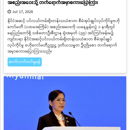
အစည်းအဝေးသို့ တက်ရောက်အမှာစကားပြောကြား
Jul 17, 2026
နိုင်ငံအဆင့် ပင်လယ်ကမ်းရိုးတန်းသယံဇာတ စီမံအုပ်ချုပ်လုပ်ကိုင်မှုဗဟို
ကော်မတီ (ပထမအကြိမ်) အစည်းအဝေးကို ယနေ့မွန်းလွဲ ၁ နာရီတွင်
နေပြည်တော်ရှိ သစ်တောဦးစီးဌာန ရုံးအမှတ် (၃၉) အင်ကြင်းခန်းမ၌
ကျင်းပရာ နိုင်ငံအဆင့်ပင်လယ်ကမ်းရိုးတန်းသယံဇာတ စီမံအုပ်ချုပ်
လုပ်ကိုင်မှု ဗဟိုကော်မတီဥက္ကဋ္ဌ ဒုတိယသမ္မတ ဦးညိုစော တက်ရောက်
အမှာစကားပြောကြားသည်။
ဆက်လက်ဖတ်ရှုရန်