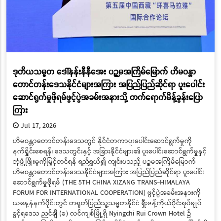
ဒုတိယသမ္မတ ဒေါ်နန်းနီနီအေး ပဉ္စမအကြိမ်မြောက် ဟိမဝန္တာ
တောင်တန်းဒေသနိုင်ငံများအကြား အပြည်ပြည်ဆိုင်ရာ ပူးပေါင်း
ဆောင်ရွက်မှုဖိုရမ်ဖွင့်ပွဲအခမ်းအနားသို့ တက်ရောက်မိန့်ခွန်းပြော
ကြား
Jul 17, 2026
ဟိမဝန္တာတောင်တန်းဒေသတွင် နိုင်ငံတကာပူးပေါင်းဆောင်ရွက်မှုကို
နက်ရှိုင်းစေရန်၊ ဒေသတွင်းနှင့် အခြားနိုင်ငံများ၏ ပူးပေါင်းဆောင်ရွက်မှုနှင့်
ဘုံဖွံ့ဖြိုးမှုကိုမြှင့်တင်ရန် ရည်ရွယ်၍ ကျင်းပသည့် ပဉ္စမအကြိမ်မြောက်
ဟိမဝန္တာတောင်တန်းဒေသနိုင်ငံများအကြား အပြည်ပြည်ဆိုင်ရာ ပူးပေါင်း
ဆောင်ရွက်မှုဖိုရမ် (THE 5TH CHINA XIZANG TRANS-HIMALAYA
FORUM FOR INTERNATIONAL COOPERATION) ဖွင့်ပွဲအခမ်းအနားကို
ယနေ့နံနက်ပိုင်းတွင် တရုတ်ပြည်သူ့သမ္မတနိုင်ငံ ရှီးဇန့်ကိုယ်ပိုင်အုပ်ချုပ်
ခွင့်ရဒေသ ညင်ချီ (ခ) လင်ကျစ်မြို့ရှိ Nyingchi Rui Crown Hotel ၌