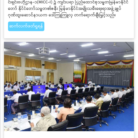
င်းရှင်းဗဟိုဌာန-၁(MICC-I) ၌ ကျင်းပရာ ပြည်ထောင်စုသမ္မတမြန်မာနိုင်ငံ
တော် နိုင်ငံတော်သမ္မတ၏ဇနီး မြန်မာနိုင်ငံအမျိုးသမီးရေးရာအဖွဲ့ချုပ်
ဂုဏ်ထူးဆောင်နာယက ဒေါ်ကြူကြူလှ တက်ရောက်ချီးမြှင့်သည်။
ဆက်လက်ဖတ်ရှုရန်