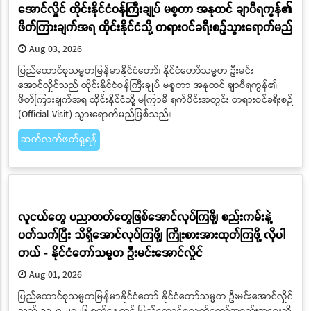
အောင်လှိုင် ထိုင်းနိုင်ငံဝန်ကြီးချုပ် မစ္စတာ အနုထင် ချာပီရကွန်၏
ဖိတ်ကြားချက်အရ ထိုင်းနိုင်ငံသို့ တရားဝင်ခရီးစဉ်သွားရောက်မည်
Aug 03, 2026
ပြည်ထောင်စုသမ္မတမြန်မာနိုင်ငံတော်၊ နိုင်ငံတော်သမ္မတ ဦးမင်း
အောင်လှိုင်သည် ထိုင်းနိုင်ငံဝန်ကြီးချုပ် မစ္စတာ အနုထင် ချာဝီရကွန်၏
ဖိတ်ကြားချက်အရ ထိုင်းနိုင်ငံသို့ မကြာမီ ရက်ပိုင်းအတွင်း တရားဝင်ခရီးစဉ်
(Official Visit) သွားရောက်မည်ဖြစ်သည်။
ဆက်လက်ဖတ်ရှုရန်