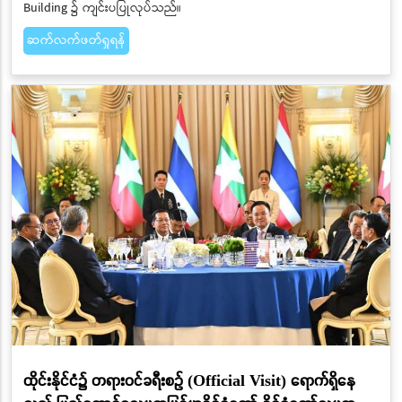
Building ၌ ကျင်းပပြုလုပ်သည်။
ဆက်လက်ဖတ်ရှုရန်
ထိုင်းနိုင်ငံ၌ တရားဝင်ခရီးစဉ် (Official Visit) ရောက်ရှိနေ