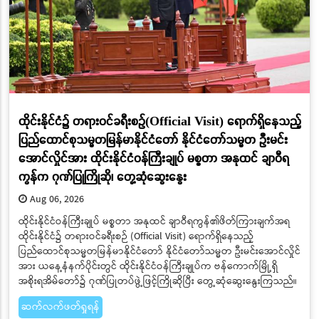
ထိုင်းနိုင်ငံ၌ တရားဝင်ခရီးစဉ်(Official Visit) ရောက်ရှိနေသည့်
ပြည်ထောင်စုသမ္မတမြန်မာနိုင်ငံတော် နိုင်ငံတော်သမ္မတ ဦးမင်း
အောင်လှိုင်အား ထိုင်းနိုင်ငံဝန်ကြီးချုပ် မစ္စတာ အနုထင် ချာဝီရ
ကွန်က ဂုဏ်ပြုကြိုဆို၊ တွေ့ဆုံဆွေးနွေး
Aug 06, 2026
ထိုင်းနိုင်ငံဝန်ကြီးချုပ် မစ္စတာ အနုထင် ချာဝီရကွန်၏ဖိတ်ကြားချက်အရ
ထိုင်းနိုင်ငံ၌ တရားဝင်ခရီးစဉ် (Official Visit) ရောက်ရှိနေသည့်
ပြည်ထောင်စုသမ္မတမြန်မာနိုင်ငံတော် နိုင်ငံတော်သမ္မတ ဦးမင်းအောင်လှိုင်
အား ယနေ့နံနက်ပိုင်းတွင် ထိုင်းနိုင်ငံဝန်ကြီးချုပ်က ဗန်ကောက်မြို့ရှိ
အစိုးရအိမ်တော်၌ ဂုဏ်ပြုတပ်ဖွဲ့ဖြင့်ကြိုဆိုပြီး တွေ့ဆုံဆွေးနွေးကြသည်။
ဆက်လက်ဖတ်ရှုရန်