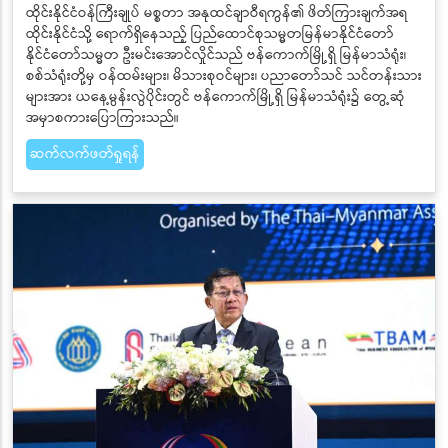
ထိုင်းနိုင်ငံဝန်ကြီးချုပ် မစ္စတာ အနုထင်ချာဝီရကွန်၏ ဖိတ်ကြားချက်အရ
ထိုင်းနိုင်ငံသို့ ရောက်ရှိနေသည့် ပြည်ထောင်စုသမ္မတမြန်မာနိုင်ငံတော်
နိုင်ငံတော်သမ္မတ ဦးမင်းအောင်လှိုင်သည် ဗန်ကောက်မြို့ရှိ မြန်မာသံရုံး၊
စစ်သံရုံးတို့မှ ဝန်ထမ်းများ၊ မိသားစုဝင်များ၊ ပညာတော်သင် သင်တန်းသား
များအား ယနေ့မွန်းလွဲပိုင်းတွင် ဗန်ကောက်မြို့ရှိ မြန်မာသံရုံး၌ တွေ့ဆုံ
အမှာစကားပြောကြားသည်။
ဆက်လက်ဖတ်ရှုရန်