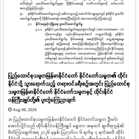
ပြည်ထောင်စုသမ္မတမြန်မာနိုင်ငံတော် နိုင်ငံတော်သမ္မတ၏ ထိုင်း
နိုင်ငံသို့ သွားရောက်သည့် တရားဝင်ခရီးစဉ်အတွင်း ပြည်ထောင်စု
သမ္မတမြန်မာနိုင်ငံတော် နိုင်ငံတော်သမ္မတနှင့် ထိုင်းနိုင်ငံ
ဝန်ကြီးချုပ်တို့၏ ပူးတွဲကြေညာချက်
Aug 06, 2026
၁။ ပြည်ထောင်စုသမ္မတမြန်မာနိုင်ငံတော် နိုင်ငံတော်သမ္မတ ဦးမင်း
အောင်လှိုင်သည် ထိုင်းနိုင်ငံဝန်ကြီးချုပ် မစ္စတာ အနုထင် ချာဝီရကွန်၏
ဖိတ်ကြားချက်အရ ၂၀၂၆ ခုနှစ်၊ ဩဂုတ်လ ၆ ရက်မှ ၇ ရက်အထိ ထိုင်း