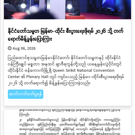
နိုင်ငံတော်သမ္မတ မြန်မာ–ထိုင်း စီးပွားရေးဖိုရမ် ၂၀၂၆ သို့ တက်
ရောက်မိန့်ခွန်းပြောကြား
Aug 06, 2026
ပြည်ထောင်စုသမ္မတမြန်မာနိုင်ငံတော်၊ နိုင်ငံတော်သမ္မတနှင့် ထိုင်းနိုင်ငံ
ဝန်ကြီးချုပ် မစ္စတာ အနုထင် ချာဝီရကွန်တို့သည် ယနေ့မွန်းလွဲပိုင်းတွင်
ထိုင်းနိုင်ငံ ဗန်ကောက်မြို့ရှိ Queen Sirikit National Convention
Center ၏ Plenary Hall တွင် ကျင်းပသည့် မြန်မာ–ထိုင်းစီးပွားရေးဖိုရမ်
၂၀၂၆ သို့ တက်ရောက်၍ မိန့်ခွန်းပြောကြားခဲ့သည်။
ဆက်လက်ဖတ်ရှုရန်