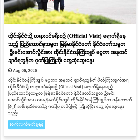
ထိုင်းနိုင်ငံသို့ တရားဝင်ခရီးစဉ် (Official Visit) ရောက်ရှိနေ
သည့် ပြည်ထောင်စုသမ္မတ မြန်မာနိုင်ငံတော် နိုင်ငံတော်သမ္မတ
ဦးမင်းအောင်လှိုင်အား ထိုင်းနိုင်ငံဝန်ကြီးချုပ် မစ္စတာ အနုထင်
ချာဝီရကွန်က ဂုဏ်ပြုကြိုဆို၊ တွေ့ဆုံဆွေးနွေး
Aug 06, 2026
ထိုင်းနိုင်ငံဝန်ကြီးချုပ် မစ္စတာ အနုထင် ချာဝီရကွန်၏ ဖိတ်ကြားချက်အရ
ထိုင်းနိုင်ငံသို့ တရားဝင်ခရီးစဉ် (Official Visit) ရောက်ရှိနေသည့်
ပြည်ထောင်စုသမ္မတ မြန်မာနိုင်ငံတော် နိုင်ငံတော်သမ္မတ ဦးမင်း
အောင်လှိုင်အား ယနေ့နံနက်ပိုင်းတွင် ထိုင်းနိုင်ငံဝန်ကြီးချုပ်က ဗန်ကောက်
မြို့ရှိ အစိုးရအိမ်တော်၌ ဂုဏ်ပြုတပ်ဖွဲဖြင့် ကြိုဆိုပြီး တွေ့ဆုံဆွေးနွေး
သည်။
ဆက်လက်ဖတ်ရှုရန်