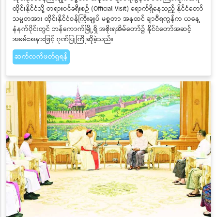
ထိုင်းနိုင်ငံသို့ တရားဝင်ခရီးစဉ် (Official Visit) ရောက်ရှိနေသည့် နိုင်ငံတော်
သမ္မတအား ထိုင်းနိုင်ငံဝန်ကြီးချုပ် မစ္စတာ အနုထင် ချာဝီရကွန်က ယနေ့
နံနက်ပိုင်းတွင် ဘန်ကောက်မြို့ရှိ အစိုးရအိမ်တော်၌ နိုင်ငံတော်အဆင့်
အခမ်းအနားဖြင့် ဂုဏ်ပြုကြိုဆိုခဲ့သည်။
ဆက်လက်ဖတ်ရှုရန်