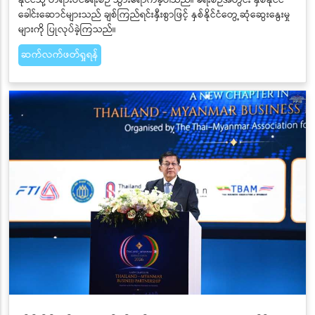
နိုင်ငံသို့ တရားဝင်ခရီးစဉ် သွားရောက်ခဲ့ပါသည်။ ခရီးစဉ်အတွင်း နှစ်နိုင်ငံ
ခေါင်းဆောင်များသည် ချစ်ကြည်ရင်းနှီးစွာဖြင့် နှစ်နိုင်ငံတွေ့ဆုံဆွေးနွေးမှု
များကို ပြုလုပ်ခဲ့ကြသည်။
ဆက်လက်ဖတ်ရှုရန်