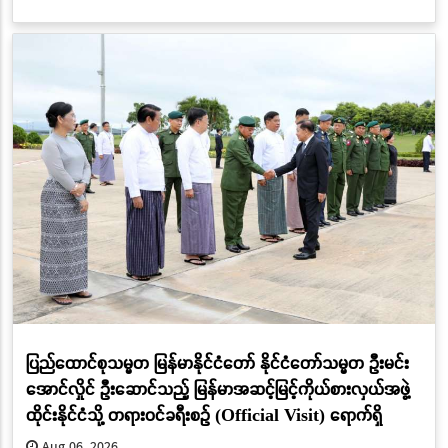
ပြည်ထောင်စုသမ္မတ မြန်မာနိုင်ငံတော် နိုင်ငံတော်သမ္မတ ဦးမင်း
အောင်လှိုင် ဦးဆောင်သည့် မြန်မာအဆင့်မြင့်ကိုယ်စားလှယ်အဖွဲ့
ထိုင်းနိုင်ငံသို့ တရားဝင်ခရီးစဉ် (Official Visit) ရောက်ရှိ
Aug 06, 2026