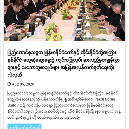
ပြည်ထောင်စုသမ္မတ မြန်မာနိုင်ငံတော်နှင့် ထိုင်းနိုင်ငံတို့အကြား
နှစ်နိုင်ငံ တွေ့ဆုံဆွေးနွေးပွဲ ကျင်းပပြုလုပ်၊ နားလည်မှုစာချွန်လွှာ
များနှင့် သဘောတူစာချုပ်များ အပြန်အလှန်လက်မှတ်ရေးထိုး
လဲလှယ်
Aug 06, 2026
ပြည်ထောင်စုသမ္မတ မြန်မာနိုင်ငံတော်နှင့် ထိုင်းနိုင်ငံတို့အကြား နှစ်နိုင်ငံ
တွေ့ဆုံဆွေးနွေးပွဲကို ဗန်ကောက်မြို့ရှိ အစိုးရအိမ်တော်၊ Pakdi Bodin
Building ၌ ကျင်းပပြုလုပ်ရာ ပြည်ထောင်စုသမ္မတ မြန်မာနိုင်ငံတော်
နိုင်ငံတော်သမ္မတ ဦးမင်းအောင်လှိုင်နှင့် ထိုင်းနိုင်ငံဝန်ကြီးချုပ် မစ္စတာ အနု
ထင် ချာဝီရကွန်တို့ တက်ရောက်ဆွေးနွေးသည်။
ဆက်လက်ဖတ်ရှုရန်