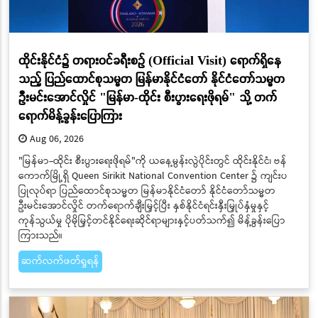
ထိုင်းနိုင်ငံ၌ တရားဝင်ခရီးစဉ် (Official Visit) ရောက်ရှိနေ
သည့် ပြည်ထောင်စုသမ္မတ မြန်မာနိုင်ငံတော် နိုင်ငံတော်သမ္မတ
ဦးမင်းအောင်လှိုင် "မြန်မာ-ထိုင်း စီးပွားရေးဖိုရမ်" သို့ တက်
ရောက်မိန့်ခွန်းပြောကြား
Aug 06, 2026
"မြန်မာ-ထိုင်း စီးပွားရေးဖိုရမ်"ကို ယနေ့မွန်းလွဲပိုင်းတွင် ထိုင်းနိုင်ငံ၊ ဗန်
ကောက်မြို့ရှိ Queen Sirikit National Convention Center ၌ ကျင်းပ
ပြုလုပ်ရာ ပြည်ထောင်စုသမ္မတ မြန်မာနိုင်ငံတော် နိုင်ငံတော်သမ္မတ
ဦးမင်းအောင်လှိုင် တက်ရောက်ချီးမြှင့်ပြီး နှစ်နိုင်ငံရင်းနှီးမြှုပ်နှံမှုနှင့်
ကုန်သွယ်မှု ပိုမိုမြှင့်တင်နိုင်ရေးဆိုင်ရာများနှင့်ပတ်သက်၍ မိန့်ခွန်းပြော
ကြားသည်။
ဆက်လက်ဖတ်ရှုရန်