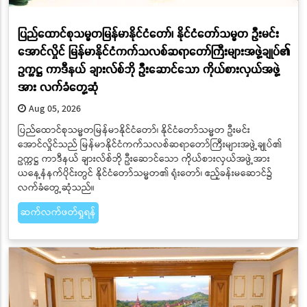
ပြည်ထောင်စုသမ္မတမြန်မာနိုင်ငံတော်၊ နိုင်ငံတော်သမ္မတ ဦးမင်း
အောင်လှိုင် မြန်မာနိုင်ငံကက်သလစ်ဆရာတော်ကြီးများအဖွဲ့ချုပ်၏
ဥက္ကဋ္ဌ ကာဒီနယ် ချားလ်စ်ဘို ဦးဆောင်သော ကိုယ်စားလှယ်အဖွဲ့
အား လက်ခံတွေ့ဆုံ
Aug 05, 2026
ပြည်ထောင်စုသမ္မတမြန်မာနိုင်ငံတော်၊ နိုင်ငံတော်သမ္မတ ဦးမင်း
အောင်လှိုင်သည် မြန်မာနိုင်ငံကက်သလစ်ဆရာတော်ကြီးများအဖွဲ့ချုပ်၏
ဥက္ကဋ္ဌ ကာဒီနယ် ချားလ်စ်ဘို ဦးဆောင်သော ကိုယ်စားလှယ်အဖွဲ့အား
ယနေ့နံနက်ပိုင်းတွင် နိုင်ငံတော်သမ္မတ၏ ရုံးတော်၊ ဧည့်ခန်းမဆောင်၌
လက်ခံတွေ့ဆုံသည်။
ဆက်လက်ဖတ်ရှုရန်