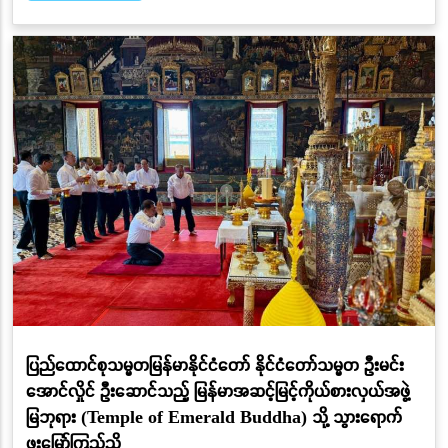
ပြည်ထောင်စုသမ္မတမြန်မာနိုင်ငံတော် နိုင်ငံတော်သမ္မတ ဦးမင်း
အောင်လှိုင် ဦးဆောင်သည့် မြန်မာအဆင့်မြင့်ကိုယ်စားလှယ်အဖွဲ့
မြဘုရား (Temple of Emerald Buddha) သို့ သွားရောက်
ဖူးမြော်ကြည်ညို