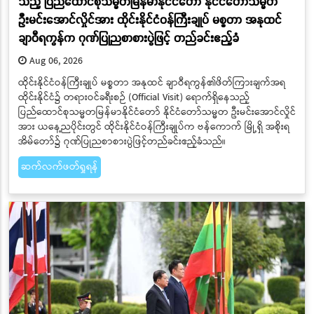
သည့် ပြည်ထောင်စုသမ္မတမြန်မာနိုင်ငံတော် နိုင်ငံတော်သမ္မတ
ဦးမင်းအောင်လှိုင်အား ထိုင်းနိုင်ငံဝန်ကြီးချုပ် မစ္စတာ အနုထင်
ချာဝီရကွန်က ဂုဏ်ပြုညစာစားပွဲဖြင့် တည်ခင်းဧည့်ခံ
Aug 06, 2026
ထိုင်းနိုင်ငံဝန်ကြီးချုပ် မစ္စတာ အနုထင် ချာဝီရကွန်၏ဖိတ်ကြားချက်အရ
ထိုင်းနိုင်ငံ၌ တရားဝင်ခရီးစဉ် (Official Visit) ရောက်ရှိနေသည့်
ပြည်ထောင်စုသမ္မတမြန်မာနိုင်ငံတော် နိုင်ငံတော်သမ္မတ ဦးမင်းအောင်လှိုင်
အား ယနေ့ညပိုင်းတွင် ထိုင်းနိုင်ငံဝန်ကြီးချုပ်က ဗန်ကောက် မြို့ရှိ အစိုးရ
အိမ်တော်၌ ဂုဏ်ပြုညစာစားပွဲဖြင့်တည်ခင်းဧည့်ခံသည်။
ဆက်လက်ဖတ်ရှုရန်