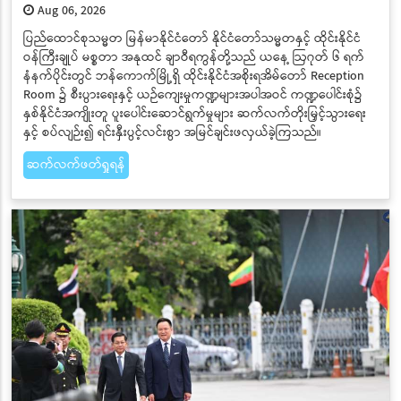
Aug 06, 2026
​​​​​​​ပြည်ထောင်စုသမ္မတ မြန်မာနိုင်ငံတော် နိုင်ငံတော်သမ္မတနှင့် ထိုင်းနိုင်ငံ
ဝန်ကြီးချုပ် မစ္စတာ အနုထင် ချာဝီရကွန်တို့သည် ယနေ့ ဩဂုတ် ၆ ရက်
နံနက်ပိုင်းတွင် ဘန်ကောက်မြို့ရှိ ထိုင်းနိုင်ငံအစိုးရအိမ်တော် Reception
Room ၌ စီးပွားရေးနှင့် ယဉ်ကျေးမှုကဏ္ဍများအပါအဝင် ကဏ္ဍပေါင်းစုံ၌
နှစ်နိုင်ငံအကျိုးတူ ပူးပေါင်းဆောင်ရွက်မှုများ ဆက်လက်တိုးမြှင့်သွားရေး
နှင့် စပ်လျဉ်း၍ ရင်းနှီးပွင့်လင်းစွာ အမြင်ချင်းဖလှယ်ခဲ့ကြသည်။
ဆက်လက်ဖတ်ရှုရန်