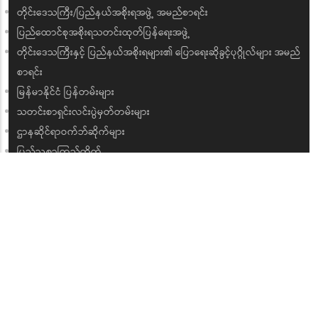
Pagination
Current
Page
Page
Page
Page
Page
Page
Page
Page
Next
1
2
3
4
5
6
7
8
9
››
page
page
Last
Last »
page
အမျိုးသားကာကွယ်ရေးနှင့်လုံခြုံရေးကောင်စီ အမည်စာရင်း
ပြည်ထောင်စုအစိုးရအဖွဲ့ အမည်စာရင်း
ပြည်ထောင်စုအဆင့် ရုံး၊ အဖွဲ့အစည်းများ
ပြည်ထောင်စုဝန်ကြီးများနှင့် ဒုတိယဝန်ကြီးများစာရင်း
တိုင်းဒေသကြီး/ပြည်နယ်အစိုးရအဖွဲ့ အမည်စာရင်း
ပြည်ထောင်စုအစိုးရသတင်းထုတ်ပြန်ရေးအဖွဲ့
တိုင်းဒေသကြီးနှင့် ပြည်နယ်အစိုးရများ၏ ပြောရေးဆိုခွင့်ပုဂ္ဂိုလ်များ အမည်
စာရင်း
မြန်မာနိုင်ငံ ပြန်တမ်းများ
သတင်းစာရှင်းလင်းပွဲမှတ်တမ်းများ