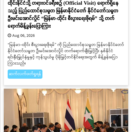
ထိုင်းနိုင်ငံသို့ တရားဝင်ခရီးစဉ် (Official Visit) ရောက်ရှိနေ
သည့် ပြည်ထောင်စုသမ္မတ မြန်မာနိုင်ငံတော် နိုင်ငံတော်သမ္မတ
ဦးမင်းအောင်လှိုင် “မြန်မာ-ထိုင်း စီးပွားရေးဖိုရမ်” သို့ တက်
ရောက်မိန့်ခွန်းပြောကြား
Aug 06, 2026
“မြန်မာ-ထိုင်း စီးပွားရေးဖိုရမ်” ကို ပြည်ထောင်စုသမ္မတ မြန်မာနိုင်ငံတော်
နိုင်ငံတော်သမ္မတ ဦးမင်းအောင်လှိုင် တက်ရောက်ချီးမြှင့်ပြီး နှစ်နိုင်ငံ
ရင်းနှီးမြှုပ်နှံမှုနှင့် ကုန်သွယ်မှု ပိုမိုမြှင့်တင်နိုင်ရေးအတွက် မိန့်ခွန်းပြော
ကြားသည်။
ဆက်လက်ဖတ်ရှုရန်