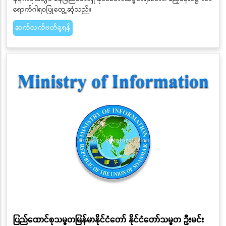
ရောက်ဂါရဝပြုတွေ့ဆုံသည်။
ဆက်လက်ဖတ်ရှုရန်
ပြည်ထောင်စုသမ္မတမြန်မာနိုင်ငံတော် နိုင်ငံတော်သမ္မတ ဦးမင်း