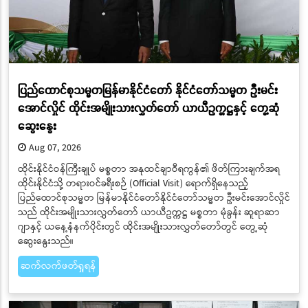
ပြည်ထောင်စုသမ္မတမြန်မာနိုင်ငံတော် နိုင်ငံတော်သမ္မတ ဦးမင်း
အောင်လှိုင် ထိုင်းအမျိုးသားလွှတ်တော် ယာယီဥက္ကဋ္ဌနှင့် တွေ့ဆုံ
ဆွေးနွေး
Aug 07, 2026
ထိုင်းနိုင်ငံဝန်ကြီးချုပ် မစ္စတာ အနုထင်ချာဝီရကွန်၏ ဖိတ်ကြားချက်အရ
ထိုင်းနိုင်ငံသို့ တရားဝင်ခရီးစဉ် (Official Visit) ရောက်ရှိနေသည့်
ပြည်ထောင်စုသမ္မတ မြန်မာနိုင်ငံတော်နိုင်ငံတော်သမ္မတ ဦးမင်းအောင်လှိုင်
သည် ထိုင်းအမျိုးသားလွှတ်တော် ယာယီဥက္ကဋ္ဌ မစ္စတာ မုံခွန်း ဆူရာဆာ
ဂျာနှင့် ယနေ့နံနက်ပိုင်းတွင် ထိုင်းအမျိုးသားလွှတ်တော်တွင် တွေ့ဆုံ
ဆွေးနွေးသည်။
ဆက်လက်ဖတ်ရှုရန်