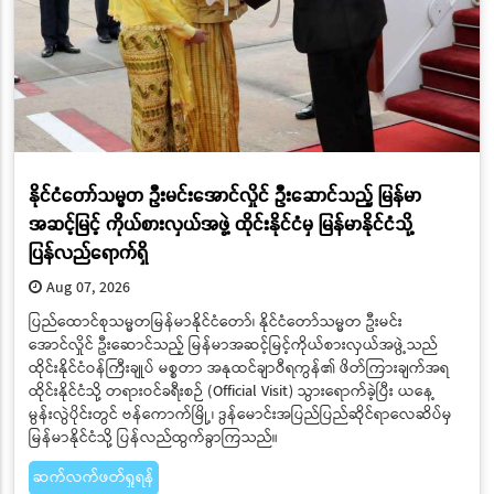
နိုင်ငံတော်သမ္မတ ဦးမင်းအောင်လှိုင် ဦးဆောင်သည့် မြန်မာ
အဆင့်မြင့် ကိုယ်စားလှယ်အဖွဲ့ ထိုင်းနိုင်ငံမှ မြန်မာနိုင်ငံသို့
ပြန်လည်ရောက်ရှိ
Aug 07, 2026
ပြည်ထောင်စုသမ္မတမြန်မာနိုင်ငံတော်၊ နိုင်ငံတော်သမ္မတ ဦးမင်း
အောင်လှိုင် ဦးဆောင်သည့် မြန်မာအဆင့်မြင့်ကိုယ်စားလှယ်အဖွဲ့သည်
ထိုင်းနိုင်ငံဝန်ကြီးချုပ် မစ္စတာ အနုထင်ချာဝီရကွန်၏ ဖိတ်ကြားချက်အရ
ထိုင်းနိုင်ငံသို့ တရားဝင်ခရီးစဉ် (Official Visit) သွားရောက်ခဲ့ပြီး ယနေ့
မွန်းလွဲပိုင်းတွင် ဗန်ကောက်မြို့၊ ဒွန်မောင်းအပြည်ပြည်ဆိုင်ရာလေဆိပ်မှ
မြန်မာနိုင်ငံသို့ ပြန်လည်ထွက်ခွာကြသည်။
ဆက်လက်ဖတ်ရှုရန်