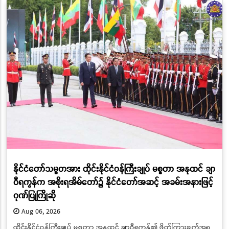
နိုင်ငံတော်သမ္မတအား ထိုင်းနိုင်ငံဝန်ကြီးချုပ် မစ္စတာ အနုထင် ချာ
ဝီရကွန်က အစိုးရအိမ်တော်၌ နိုင်ငံတော်အဆင့် အခမ်းအနားဖြင့်
ဂုဏ်ပြုကြိုဆို
Aug 06, 2026
​​​​​​​ထိုင်းနိုင်ငံဝန်ကြီးချုပ် မစ္စတာ အနုထင် ချာဝီရကွန်၏ ဖိတ်ကြားချက်အရ