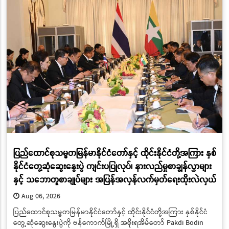
ပြည်ထောင်စုသမ္မတမြန်မာနိုင်ငံတော်နှင့် ထိုင်းနိုင်ငံတို့အကြား နှစ်
နိုင်ငံတွေ့ဆုံဆွေးနွေးပွဲ ကျင်းပပြုလုပ်၊ နားလည်မှုစာချွန်လွှာများ
နှင့် သဘောတူစာချုပ်များ အပြန်အလှန်လက်မှတ်ရေးထိုးလဲလှယ်
Aug 06, 2026
ပြည်ထောင်စုသမ္မတမြန်မာနိုင်ငံတော်နှင့် ထိုင်းနိုင်ငံတို့အကြား နှစ်နိုင်ငံ
တွေ့ဆုံဆွေးနွေးပွဲကို ဗန်ကောက်မြို့ရှိ အစိုးရအိမ်တော် Pakdi Bodin