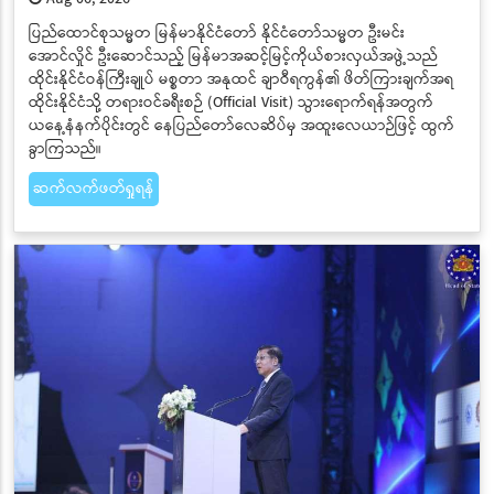
ပြည်ထောင်စုသမ္မတ မြန်မာနိုင်ငံတော် နိုင်ငံတော်သမ္မတ ဦးမင်း
အောင်လှိုင် ဦးဆောင်သည့် မြန်မာအဆင့်မြင့်ကိုယ်စားလှယ်အဖွဲ့သည်
ထိုင်းနိုင်ငံဝန်ကြီးချုပ် မစ္စတာ အနုထင် ချာဝီရကွန်၏ ဖိတ်ကြားချက်အရ
ထိုင်းနိုင်ငံသို့ တရားဝင်ခရီးစဉ် (Official Visit) သွားရောက်ရန်အတွက်
ယနေ့နံနက်ပိုင်းတွင် နေပြည်တော်လေဆိပ်မှ အထူးလေယာဉ်ဖြင့် ထွက်
ခွာကြသည်။
ဆက်လက်ဖတ်ရှုရန်