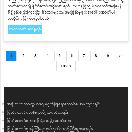
လူငယ်တွေ ပညာတတ်တွေဖြစ်အောင်လုပ်ကြဖို့၊ စည်းကမ်းနဲ့
ပတ်သက်ပြီး သိရှိအောင်လုပ်ကြဖို့၊ ကြိုးစားအားထုတ်ကြဖို့ လိုပါ
တယ် - နိုင်ငံတော်သမ္မတ ဦးမင်းအောင်လှိုင်
Aug 01, 2026
ပြည်ထောင်စုသမ္မတမြန်မာနိုင်ငံတော် နိုင်ငံတော်သမ္မတ ဦးမင်းအောင်လှိုင်
သည် ၃၁-၇-၂၀၂၆ ရက်နေ့တွင် ပြည်ထောင်စုလွှတ်တော်အစည်းအဝေးသို့
တက်ရောက်၍ နိုင်ငံတော်အစိုးရ၏ ရက် (၁၀၀) ပြည့် နိုင်ငံတော်အခြေပြ
မိန့်ခွန်းပြောကြားပြီး မီဒီယာများ၏ မေးမြန်းမှုများအပေါ် အောက်ပါ
အတိုင်း ဖြေကြားခဲ့ပါသည် -
ဆက်လက်ဖတ်ရှုရန်