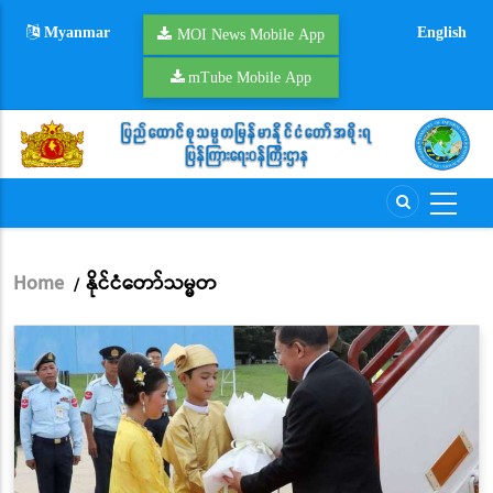
Skip
Myanmar
English
to
MOI News Mobile App
main
mTube Mobile App
content
Home
နိုင်ငံတော်သမ္မတ
/
Breadcrumb