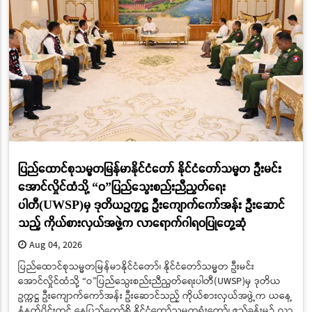
ပြည်ထောင်စုသမ္မတမြန်မာနိုင်ငံတော် နိုင်ငံတော်သမ္မတ ဦးမင်း
အောင်လှိုင်ထံသို့ “ဝ”ပြည်သွေးစည်းညီညွတ်ရေး
ပါတီ(UWSP)မှ ဒုတိယဥက္ကဋ္ဌ ဦးကျောက်ကော်အန်း ဦးဆောင်
သည့် ကိုယ်စားလှယ်အဖွဲ့က လာရောက်ဂါရဝပြုတွေ့ဆုံ
Aug 04, 2026
ပြည်ထောင်စုသမ္မတမြန်မာနိုင်ငံတော်၊ နိုင်ငံတော်သမ္မတ ဦးမင်း
အောင်လှိုင်ထံသို့ “ဝ”ပြည်သွေးစည်းညီညွတ်ရေးပါတီ(UWSP)မှ ဒုတိယ
ဥက္ကဋ္ဌ ဦးကျောက်ကော်အန်း ဦးဆောင်သည့် ကိုယ်စားလှယ်အဖွဲ့က ယနေ့
နံနက်ပိုင်းတွင် နေပြည်တော်ရှိ နိုင်ငံတော်သမ္မတရုံးတော်၊ ဧည့်ခန်းမ၌ လာ