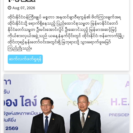
Aug 07, 2026
ထိုင်းနိုင်ငံဝန်ကြီးချုပ် မစ္စတာ အနုထင်ချာဝီရကွန်၏ ဖိတ်ကြားချက်အရ
ထိုင်းနိုင်ငံသို့ ရောက်ရှိနေသည့် ပြည်ထောင်စုသမ္မတ မြန်မာနိုင်ငံတော်
နိုင်ငံတော်သမ္မတ ဦးမင်းအောင်လှိုင် ဦးဆောင်သည့် မြန်မာအဆင့်မြင့်
ကိုယ်စားလှယ်အဖွဲ့သည် ယနေ့နံနက်ပိုင်းတွင် ထိုင်းနိုင်ငံ၊ ဗန်ကောက်မြို့၊
ထိုင်းဘုရင့်နန်းတော်ဝင်းအတွင်းရှိ မြဘုရားသို့ သွားရောက်ဖူးမြော်
ကြည်ညိုသည်။
ဆက်လက်ဖတ်ရှုရန်