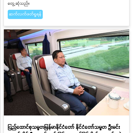
တွေ့ဆုံသည်။
ဆက်လက်ဖတ်ရှုရန်
ပြည်ထောင်စုသမ္မတမြန်မာနိုင်ငံတော် နိုင်ငံတော်သမ္မတ ဦးမင်း