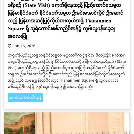
ခရီးစဉ် (State Visit) ရောက်ရှိနေသည့် ပြည်ထောင်စုသမ္မတ
မြန်မာနိုင်ငံတော် နိုင်ငံတော်သမ္မတ ဦးမင်းအောင်လှိုင် ဦးဆောင်
သည့် မြန်မာအဆင့်မြင့်ကိုယ်စားလှယ်အဖွဲ့ Tiananmen
Square ရှိ သူရဲကောင်းစစ်သည်ဗိမာန်၌ လွမ်းသူပန်းခွေချ
အလေးပြု
Jun 16, 2026
တရုတ်ပြည်သူ့သမ္မတနိုင်ငံသမ္မတ မစ္စတာရှီကျင့်ဖျင်၏ ဖိတ်ကြားချက်အရ
တရုတ်ပြည်သူ့သမ္မတနိုင်ငံ၌ နိုင်ငံတော်အဆင့်ချစ်ကြည်ရေးခရီးစဉ် (State
Visit) ရောက်ရှိနေသည့် ပြည်ထောင်စုသမ္မတမြန်မာနိုင်ငံတော် နိုင်ငံတော်
သမ္မတ ဦးမင်းအောင်လှိုင် ဦးဆောင်သည့် မြန်မာအဆင့်မြင့်ကိုယ်စားလှယ်
အဖွဲ့သည် ယနေ့မွန်းလွဲပိုင်းတွင် Tiananmen Square ရှိ သူရဲကောင်း
စစ်သည်ဗိမာန်၌ လွမ်းသူပန်းခွေချ၍ အလေးပြုသည်။
ဆက်လက်ဖတ်ရှုရန်