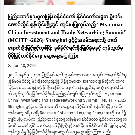
ပြည်ထောင်စုသမ္မတမြန်မာနိုင်ငံတော် နိုင်ငံတော်သမ္မတ ဦးမင်း
အောင်လှိုင် ရှန်ဟိုင်းမြို့တွင် ကျင်းပပြုလုပ်သည့် “Myanmar-
China Investment and Trade Networking Summit”
(MCITP -2026) Shanghai ဖွင့်ပွဲအခမ်းအနားသို့ တက်
ရောက်ချီးမြှင့်ဖွင့်လှစ်ပြီး နှစ်နိုင်ငံရင်းနှီးမြှုပ်နှံမှုနှင့် ကုန်သွယ်မှု
ပိုမိုမြှင့်တင်နိုင်ရေး ဆွေးနွေးပြောကြား
Jun 18, 2026
၂၀၂၆ ခုနှစ်မှ ၂၀၃၀ ပြည့်နှစ်အထိ ၅ နှစ်တာကာလအတွင်း တရုတ်နိုင်ငံမှ
မြန်မာနိုင်ငံသို့ နိုင်ငံခြားရင်းနှီးမြှုပ်နှံမှုပမာဏ အကောင်းမွန်ဆုံးတိုးတက်
မြင့်မားလာစေရန်နှင့် မြန်မာနိုင်ငံမှ ထွက်ကုန်ပစ္စည်းများကို တရုတ်နိုင်ငံ
သို့ ကုန်သွယ်မှုမြှင့်တင်နိုင်ရန် ရည်ရွယ်ကျင်းပပြုလုပ်သည့် “Myanmar-
China Investment and Trade Networking Summit” (MCITP - 2026)
Shanghai ဖွင့်ပွဲအခမ်းအနားကို ယနေ့နံနက်ပိုင်းတွင် ရှန်ဟိုင်းမြို့၊ လင်း
ကန်အထူးဧရိယာရှိ Radisson Collection Lingang Shanghai ဟိုတယ်၌
ကျင်းပပြုလုပ်ရာ ပြည်ထောင်စုသမ္မတမြန်မာနိုင်ငံတော် နိုင်ငံတော်သမ္မတ
ဦးမင်းအောင်လှိုင် တက်ရောက်ချီးမြှင့်ဖွင့်လှစ်ပြီး နှစ်နိုင်ငံရင်းနှီးမြှုပ်နှံမှုနှင့်
ကုန်သွယ်မှုပိုမိုမြှင့်တင်နိုင်ရေးအတွက် ဆွေးနွေးပြောကြားသည်။