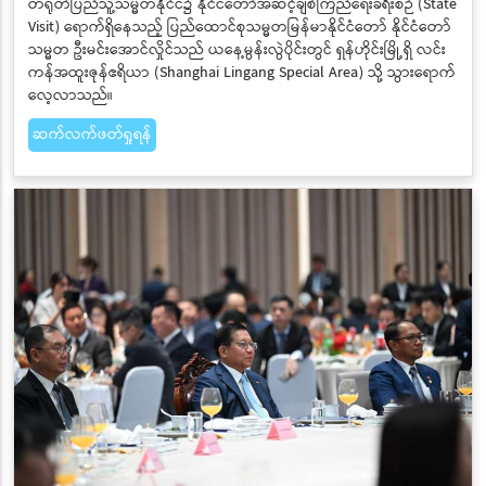
တရုတ်ပြည်သူ့သမ္မတနိုင်ငံ၌ နိုင်ငံတော်အဆင့်ချစ်ကြည်ရေးခရီးစဉ် (State
Visit) ရောက်ရှိနေသည့် ပြည်ထောင်စုသမ္မတမြန်မာနိုင်ငံတော် နိုင်ငံတော်
သမ္မတ ဦးမင်းအောင်လှိုင်သည် ယနေ့မွန်းလွဲပိုင်းတွင် ရှန်ဟိုင်းမြို့ရှိ လင်း
ကန်အထူးဇုန်ဧရိယာ (Shanghai Lingang Special Area) သို့ သွားရောက်
လေ့လာသည်။
ဆက်လက်ဖတ်ရှုရန်