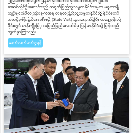
ပြည်ထောင်စုသမ္မတမြန်မာနိုင်ငံတော်၊ နိုင်ငံတော်သမ္မတ ဦးမင်း
အောင်လှိုင်ဦးဆောင်သည့် တရုတ်ပြည်သူ့သမ္မတနိုင်ငံသမ္မတ မစ္စတာရှီ
ကျင့်ဖျင်၏ဖိတ်ကြားချက်အရ တရုတ်ပြည်သူ့သမ္မတနိုင်ငံသို့ နိုင်ငံတော်
အဆင့်ချစ်ကြည်ရေးခရီးစဉ် (State Visit) သွားရောက်ခဲ့ပြီး ယနေ့မွန်းလွဲ
ပိုင်းတွင် ဟန်ကျိုးမြို့၊ အပြည်ပြည်လေဆိပ်မှ မြန်မာနိုင်ငံသို့ ပြန်လည်
ထွက်ခွာကြသည်။
ဆက်လက်ဖတ်ရှုရန်