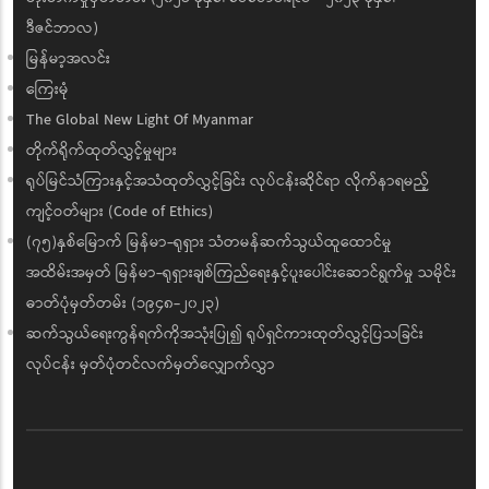
Pagination
First
Previous
Page
Page
Page
Page
Current
Page
Page
« First
‹‹
1
2
3
4
5
6
7
page
page
page
Page
Page
Next
Last
8
9
››
Last »
page
page
အမျိုးသားကာကွယ်ရေးနှင့်လုံခြုံရေးကောင်စီ အမည်စာရင်း
ပြည်ထောင်စုအစိုးရအဖွဲ့ အမည်စာရင်း
ပြည်ထောင်စုအဆင့် ရုံး၊ အဖွဲ့အစည်းများ
ပြည်ထောင်စုဝန်ကြီးများနှင့် ဒုတိယဝန်ကြီးများစာရင်း
တိုင်းဒေသကြီး/ပြည်နယ်အစိုးရအဖွဲ့ အမည်စာရင်း
ပြည်ထောင်စုအစိုးရသတင်းထုတ်ပြန်ရေးအဖွဲ့
တိုင်းဒေသကြီးနှင့် ပြည်နယ်အစိုးရများ၏ ပြောရေးဆိုခွင့်ပုဂ္ဂိုလ်များ အမည်
စာရင်း
မြန်မာနိုင်ငံ ပြန်တမ်းများ
သတင်းစာရှင်းလင်းပွဲမှတ်တမ်းများ