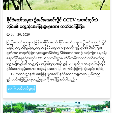
နိုင်ငံတော်သမ္မတ ဦးမင်းအောင်လှိုင် CCTV သတင်းရုပ်သံ
လိုင်း၏ တွေ့ဆုံမေးမြန်းမှုများအား လက်ခံဖြေကြား
Jun 20, 2026
ပြည်ထောင်စုသမ္မတမြန်မာနိုင်ငံတော် နိုင်ငံတော်သမ္မတ ဦးမင်းအောင်လှိုင်
သည် တရုတ်ပြည်သူ့သမ္မတနိုင်ငံသမ္မတ မစ္စတာရှီကျင့်ဖျင်၏ ဖိတ်ကြား
ချက်အရ တရုတ်ပြည်သူ့သမ္မတနိုင်ငံသို့ နိုင်ငံတော်အဆင့် ချစ်ကြည်ရေးခရီး
ရောက်ရှိနေစဉ်အတွင်း CCTV သတင်းဌာန ထိပ်တန်းသတင်းတင်ဆက်သူ
မစ္စ ကျိုးယွင်၏ တွေ့ဆုံမေးမြန်းမှုများကို ဇွန် ၁၇ ရက်က ကျောက်ယွီထိုင်
နိုင်ငံတော်ဧည့်ဂေဟာ ဧည့်ခန်းမဆောင်၌ လက်ခံဖြေကြားခဲ့သည်။ ထိုသို့
CCTV သတင်းဌာန၏ မေးမြန်းမှုအပေါ် နိုင်ငံတော်သမ္မတက ပြန်လည်
ရှင်းလင်းဖြေကြားခဲ့သည်များကို ဖော်ပြအပ်ပါသည် -
ဆက်လက်ဖတ်ရှုရန်