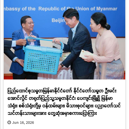
ပြည်ထောင်စုသမ္မတမြန်မာနိုင်ငံတော် နိုင်ငံတော်သမ္မတ ဦးမင်း
အောင်လှိုင် တရုတ်ပြည်သူ့သမ္မတနိုင်ငံ၊ ပေကျင်းမြို့ရှိ မြန်မာ
သံရုံး၊ စစ်သံရုံးတို့မှ ဝန်ထမ်းများ၊ မိသားစုဝင်များ၊ ပညာတော်သင်
သင်တန်းသားများအား တွေ့ဆုံအမှာစကားပြောကြား
Jun 16, 2026