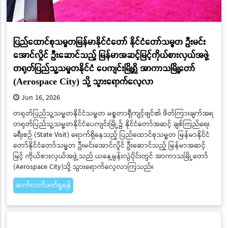
ပြည်ထောင်စုသမ္မတမြန်မာနိုင်ငံတော် နိုင်ငံတော်သမ္မတ ဦးမင်း
အောင်လှိုင် ဦးဆောင်သည့် မြန်မာအဆင့်မြင့်ကိုယ်စားလှယ်အဖွဲ့
တရုတ်ပြည်သူ့သမ္မတနိုင်ငံ ပေကျင်းမြို့ရှိ အာကာသမြို့တော်
(Aerospace City) သို့ သွားရောက်လေ့လာ
Jun 16, 2026
တရုတ်ပြည်သူ့သမ္မတနိုင်ငံသမ္မတ မစ္စတာရှီကျင့်ဖျင်၏ ဖိတ်ကြားချက်အရ
တရုတ်ပြည်သူ့သမ္မတနိုင်ငံပေကျင်းမြို့၌ နိုင်ငံတော်အဆင့် ချစ်ကြည်ရေး
ခရီးစဉ် (State Visit) ရောက်ရှိနေသည့် ပြည်ထောင်စုသမ္မတ မြန်မာနိုင်ငံ
တော်နိုင်ငံတော်သမ္မတ ဦးမင်းအောင်လှိုင် ဦးဆောင်သည့် မြန်မာအဆင့်
မြင့် ကိုယ်စားလှယ်အဖွဲ့သည် ယနေ့မွန်းလွဲပိုင်းတွင် အာကာသမြို့တော်
(Aerospace City)သို့ သွားရောက်လေ့လာကြသည်။
ဆက်လက်ဖတ်ရှုရန်