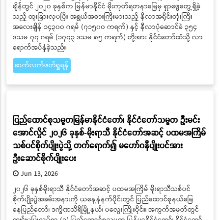
နိုင်ငံတော်သမ္မတ ဦးမင်းအောင်လှိုင် မိုးကုတ်ရတနာမြေမှရှာဖွေ
တွေ့ရှိသည့် ထူးခြားလှပပြီး အရွယ်အစားကြီးမားသည့် နီလာအ
ရိုင်းတုံးကြီးအားကြည့်ရှု
Jun 15, 2026
ပြည်ထောင်စုသမ္မတမြန်မာနိုင်ငံတွင် လွတ်လပ်၍တရားမျှတသော ပါတီစုံ
ဒီမိုကရေစီအထွေထွေ ရွေးကောက်ပွဲကျင်းပပြီး ပြည်သူများတစ်ခဲနက်
ဆန္ဒမဲပေးရွေးချယ်ခဲ့သည့် ဒီမိုကရေစီအစိုးရ ဖွဲ့စည်းတာဝန်ယူပြီးနောက်
နိုင်ငံတော်သမ္မတ ဦးမင်းအောင်လှိုင်ဦးဆောင်မှုဖြင့် နိုင်ငံတော်အား ဒီမိုက
ရေစီလမ်းကြောင်းပေါ်၌ ခိုင်ခိုင်မာမာဖြင့် ဆက်လက်လျှောက်လှမ်းနေ
ချိန်တွင် ၂၀၂၀ ခုနှစ်က မြန်မာနိုင်ငံ မိုးကုတ်ရတနာမြေမှ ရှာဖွေတွေ့ရှိခဲ့
သည့် ထူးခြားလှပပြီး အရွယ်အစားကြီးမားသည့် နီလာအရိုင်းတုံးကြီး
အလေးချိန် ၁၄၃၀၀ ဂရမ် (၇၁၅၀၀ ကရက်) နှင့် နီလာပုံဆောင်ခဲ ၃၅၄
ဒသမ ၇၇ ဂရမ် (၁၇၇၃ ဒသမ ၈၅ ကရက်) တို့အား နိုင်ငံတော်ထံသို့ လာ
ရောက်အပ်နှံခဲ့သည်။
ဆက်လက်ဖတ်ရှုရန်