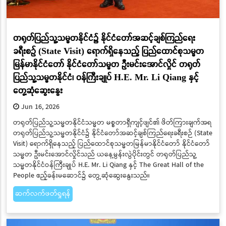
တရုတ်ပြည်သူ့သမ္မတနိုင်ငံ၌ နိုင်ငံတော်အဆင့်ချစ်ကြည်ရေး
ခရီးစဉ် (State Visit) ရောက်ရှိနေသည့် ပြည်ထောင်စုသမ္မတ
မြန်မာနိုင်ငံတော် နိုင်ငံတော်သမ္မတ ဦးမင်းအောင်လှိုင် တရုတ်
ပြည်သူ့သမ္မတနိုင်ငံ၊ ဝန်ကြီးချုပ် H.E. Mr. Li Qiang နှင့်
တွေ့ဆုံဆွေးနွေး
Jun 16, 2026
တရုတ်ပြည်သူ့သမ္မတနိုင်ငံသမ္မတ မစ္စတာရှီကျင့်ဖျင်၏ ဖိတ်ကြားချက်အရ
တရုတ်ပြည်သူ့သမ္မတနိုင်ငံ၌ နိုင်ငံတော်အဆင့်ချစ်ကြည်ရေးခရီးစဉ် (State
Visit) ရောက်ရှိနေသည့် ပြည်ထောင်စုသမ္မတမြန်မာနိုင်ငံတော် နိုင်ငံတော်
သမ္မတ ဦးမင်းအောင်လှိုင်သည် ယနေ့မွန်းလွဲပိုင်းတွင် တရုတ်ပြည်သူ့
သမ္မတနိုင်ငံဝန်ကြီးချုပ် H.E. Mr. Li Qiang နှင့် The Great Hall of the
People ဧည့်ခန်းမဆောင်၌ တွေ့ဆုံဆွေးနွေးသည်။
ဆက်လက်ဖတ်ရှုရန်