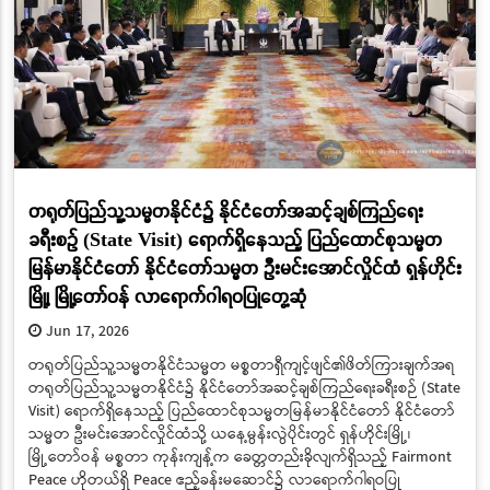
တရုတ်ပြည်သူ့သမ္မတနိုင်ငံ၌ နိုင်ငံတော်အဆင့်ချစ်ကြည်ရေး
ခရီးစဉ် (State Visit) ရောက်ရှိနေသည့် ပြည်ထောင်စုသမ္မတ
မြန်မာနိုင်ငံတော် နိုင်ငံတော်သမ္မတ ဦးမင်းအောင်လှိုင်ထံ ရှန်ဟိုင်း
မြို့၊ မြို့တော်ဝန် လာရောက်ဂါရဝပြုတွေ့ဆုံ
Jun 17, 2026
တရုတ်ပြည်သူ့သမ္မတနိုင်ငံသမ္မတ မစ္စတာရှီကျင့်ဖျင်၏ဖိတ်ကြားချက်အရ
တရုတ်ပြည်သူ့သမ္မတနိုင်ငံ၌ နိုင်ငံတော်အဆင့်ချစ်ကြည်ရေးခရီးစဉ် (State
Visit) ရောက်ရှိနေသည့် ပြည်ထောင်စုသမ္မတမြန်မာနိုင်ငံတော် နိုင်ငံတော်
သမ္မတ ဦးမင်းအောင်လှိုင်ထံသို့ ယနေ့မွန်းလွဲပိုင်းတွင် ရှန်ဟိုင်းမြို့၊
မြို့တော်ဝန် မစ္စတာ ကုန်းကျန့်က ခေတ္တတည်းခိုလျက်ရှိသည့် Fairmont
Peace ဟိုတယ်ရှိ Peace ဧည့်ခန်းမဆောင်၌ လာရောက်ဂါရဝပြု