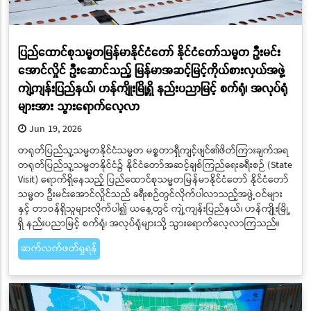
ပြည်ထောင်စုသမ္မတမြန်မာနိုင်ငံတော် နိုင်ငံတော်သမ္မတ ဦးမင်း
အောင်လှိုင် ဦးဆောင်သည့် မြန်မာအဆင့်မြင့်ကိုယ်စားလှယ်အဖွဲ့
ကျဲ့ကျန်းပြည်နယ်၊ ဟန်ကျိုးမြို့ရှိ နည်းပညာမြင့် စက်ရုံ၊ အလုပ်ရုံ
များအား သွားရောက်လေ့လာ
Jun 19, 2026
တရုတ်ပြည်သူ့သမ္မတနိုင်ငံသမ္မတ မစ္စတာရှီကျင့်ဖျင်၏ဖိတ်ကြားချက်အရ
တရုတ်ပြည်သူ့သမ္မတနိုင်ငံ၌ နိုင်ငံတော်အဆင့်ချစ်ကြည်ရေးခရီးစဉ် (State
Visit) ရောက်ရှိနေသည့် ပြည်ထောင်စုသမ္မတမြန်မာနိုင်ငံတော် နိုင်ငံတော်
သမ္မတ ဦးမင်းအောင်လှိုင်သည် ခရီးစဉ်တွင်လိုက်ပါလာသည့်အဖွဲ့ဝင်များ
နှင့် တာဝန်ရှိသူများလိုက်ပါ၍ ယနေ့တွင် ကျဲ့ကျန်းပြည်နယ်၊ ဟန်ကျိုးမြို့
ရှိ နည်းပညာမြင့် စက်ရုံ၊ အလုပ်ရုံများသို့ သွားရောက်လေ့လာကြသည်။
ဆက်လက်ဖတ်ရှုရန်