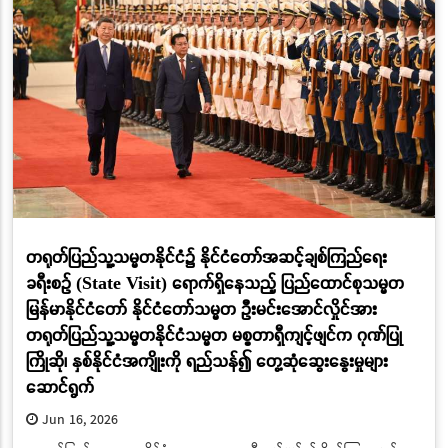
တရုတ်ပြည်သူ့သမ္မတနိုင်ငံ၌ နိုင်ငံတော်အဆင့်ချစ်ကြည်ရေး
ခရီးစဉ် (State Visit) ရောက်ရှိနေသည့် ပြည်ထောင်စုသမ္မတ
မြန်မာနိုင်ငံတော် နိုင်ငံတော်သမ္မတ ဦးမင်းအောင်လှိုင်အား
တရုတ်ပြည်သူ့သမ္မတနိုင်ငံသမ္မတ မစ္စတာရှီကျင့်ဖျင်က ဂုဏ်ပြု
ကြိုဆို၊ နှစ်နိုင်ငံအကျိုးကို ရည်သန်၍ တွေ့ဆုံဆွေးနွေးမှုများ
ဆောင်ရွက်
Jun 16, 2026