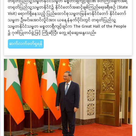
တရုတ်ပြည်သူ့သမ္မတနိုင်ငံသမ္မတ မစ္စတာရှီကျင့်ဖျင်၏ ဖိတ်ကြားချက်အရ
တရုတ်ပြည်သူ့သမ္မတနိုင်ငံ၌ နိုင်ငံတော်အဆင့်ချစ်ကြည်ရေးခရီးစဉ် (State
Visit) ရောက်ရှိနေသည့် ပြည်ထောင်စုသမ္မတမြန်မာနိုင်ငံတော် နိုင်ငံတော်
သမ္မတ ဦးမင်းအောင်လှိုင်အား ယနေ့နံနက်ပိုင်းတွင် တရုတ်ပြည်သူ့
သမ္မတနိုင်ငံသမ္မတ မစ္စတာရှီကျင့်ဖျင်က The Great Hall of the People
၌ ဂုဏ်ပြုတပ်ဖွဲ့ဖြင့် ကြိုဆိုပြီး တွေ့ဆုံဆွေးနွေးသည်။
ဆက်လက်ဖတ်ရှုရန်