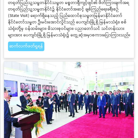
တရုတ်ပြည်သူ့သမ္မတနိုင်ငံသမ္မတ မစ္စတာရှီကျင့်ဖျင်၏ ဖိတ်ကြားချက်အရ
တရုတ်ပြည်သူ့သမ္မတနိုင်ငံ၌ နိုင်ငံတော်အဆင့် ချစ်ကြည်ရေးခရီးစဉ်
(State Visit) ရောက်ရှိနေသည့် ပြည်ထောင်စုသမ္မတမြန်မာနိုင်ငံတော်
နိုင်ငံတော်သမ္မတ ဦးမင်းအောင်လှိုင်သည် ပေကျင်းမြို့ရှိ မြန်မာသံရုံး၊ စစ်
သံရုံးတို့မှ ဝန်ထမ်းများ၊ မိသားစုဝင်များ၊ ပညာတော်သင် သင်တန်းသား
များအား ပေကျင်းမြို့ရှိ မြန်မာသံရုံး၌ တွေ့ဆုံအမှာစကားပြောကြားသည်။
ဆက်လက်ဖတ်ရှုရန်