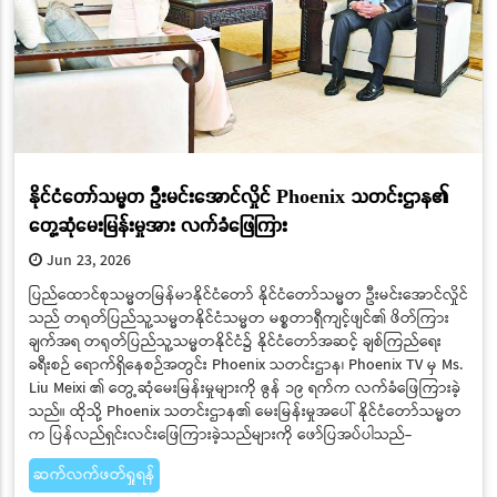
နိုင်ငံတော်သမ္မတ ဦးမင်းအောင်လှိုင် Phoenix သတင်းဌာန၏
တွေ့ဆုံမေးမြန်းမှုအား လက်ခံဖြေကြား
Jun 23, 2026
​​​​​​​ပြည်ထောင်စုသမ္မတမြန်မာနိုင်ငံတော် နိုင်ငံတော်သမ္မတ ဦးမင်းအောင်လှိုင်
သည် တရုတ်ပြည်သူ့သမ္မတနိုင်ငံသမ္မတ မစ္စတာရှီကျင့်ဖျင်၏ ဖိတ်ကြား
ချက်အရ တရုတ်ပြည်သူ့သမ္မတနိုင်ငံ၌ နိုင်ငံတော်အဆင့် ချစ်ကြည်ရေး
ခရီးစဉ် ရောက်ရှိနေစဉ်အတွင်း Phoenix သတင်းဌာန၊ Phoenix TV မှ Ms.
Liu Meixi ၏ တွေ့ဆုံမေးမြန်းမှုများကို ဇွန် ၁၉ ရက်က လက်ခံဖြေကြားခဲ့
သည်။ ထိုသို့ Phoenix သတင်းဌာန၏ မေးမြန်းမှုအပေါ် နိုင်ငံတော်သမ္မတ
က ပြန်လည်ရှင်းလင်းဖြေကြားခဲ့သည်များကို ဖော်ပြအပ်ပါသည်-
ဆက်လက်ဖတ်ရှုရန်