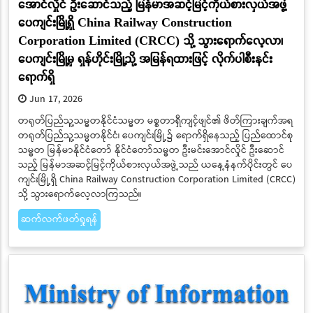
အောင်လှိုင် ဦးဆောင်သည့် မြန်မာအဆင့်မြင့်ကိုယ်စားလှယ်အဖွဲ့
ပေကျင်းမြို့ရှိ China Railway Construction
Corporation Limited (CRCC) သို့ သွားရောက်လေ့လာ၊
ပေကျင်းမြို့မှ ရှန်ဟိုင်းမြို့သို့ အမြန်ရထားဖြင့် လိုက်ပါစီးနင်း
ရောက်ရှိ
Jun 17, 2026
တရုတ်ပြည်သူ့သမ္မတနိုင်ငံသမ္မတ မစ္စတာရှီကျင့်ဖျင်၏ ဖိတ်ကြားချက်အရ
တရုတ်ပြည်သူ့သမ္မတနိုင်ငံ၊ ပေကျင်းမြို့၌ ရောက်ရှိနေသည့် ပြည်ထောင်စု
သမ္မတ မြန်မာနိုင်ငံတော် နိုင်ငံတော်သမ္မတ ဦးမင်းအောင်လှိုင် ဦးဆောင်
သည့် မြန်မာအဆင့်မြင့်ကိုယ်စားလှယ်အဖွဲ့သည် ယနေ့နံနက်ပိုင်းတွင် ပေ
ကျင်းမြို့ရှိ China Railway Construction Corporation Limited (CRCC)
သို့ သွားရောက်လေ့လာကြသည်။
ဆက်လက်ဖတ်ရှုရန်