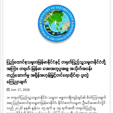
ပြည်ထောင်စုသမ္မတမြန်မာနိုင်ငံနှင့် တရုတ်ပြည်သူ့သမ္မတနိုင်ငံတို့
အကြား တရုတ်-မြန်မာ အေးအတူပူအမျှ အသိုက်အဝန်း
တည်ဆောက်မှု အရှိန်အဟုန်မြှင့်တင်ရေးဆိုင်ရာ ပူးတွဲ
ကြေညာချက်
Jun 17, 2026
၁။ တရုတ်ပြည်သူ့သမ္မတနိုင်ငံ၊ သမ္မတ မစ္စတာရှီကျင့်ဖျင်၏ ဖိတ်ကြားချက်
အရ ပြည်ထောင်စုသမ္မတမြန်မာနိုင်ငံ၊ နိုင်ငံတော်သမ္မတ ဦးမင်းအောင်လှိုင်
သည် ၂၀၂၆ ခုနှစ်၊ ဇွန်လ ၁၅ ရက် မှ ၁၉ ရက်အထိ တရုတ်ပြည်သူ့