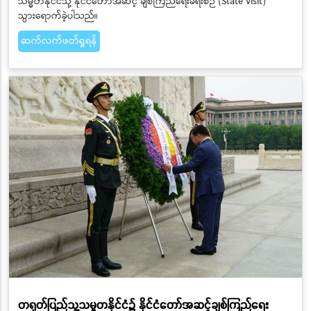
သမ္မတနိုင်ငံသို့ နိုင်ငံတော်အဆင့် ချစ်ကြည်ရေးခရီးစဉ် (State Visit)
သွားရောက်ခဲ့ပါသည်။
ဆက်လက်ဖတ်ရှုရန်
တရုတ်ပြည်သူ့သမ္မတနိုင်ငံ၌ နိုင်ငံတော်အဆင့်ချစ်ကြည်ရေး