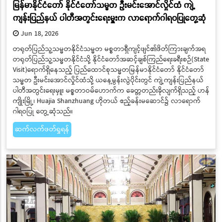
မြန်မာနိုင်ငံတော် နိုင်ငံတော်သမ္မတ ဦးမင်းအောင်လှိုင်ထံ ကျဲ့
ကျန်းပြည်နယ် ပါတီအတွင်းရေးမှူးက လာရောက်ဂါရဝပြုတွေ့ဆုံ
Jun 18, 2026
တရုတ်ပြည်သူ့သမ္မတနိုင်ငံသမ္မတ မစ္စတာရှီကျင့်ဖျင်၏ဖိတ်ကြားချက်အရ
တရုတ်ပြည်သူ့သမ္မတနိုင်ငံသို့ နိုင်ငံတော်အဆင့်ချစ်ကြည်ရေးခရီးစဉ်(State
Visit)ရောက်ရှိနေသည့် ပြည်ထောင်စုသမ္မတမြန်မာနိုင်ငံတော် နိုင်ငံတော်
သမ္မတ ဦးမင်းအောင်လှိုင်ထံသို့ ယနေ့မွန်းလွဲပိုင်းတွင် ကျဲ့ကျန်းပြည်နယ်
ပါတီအတွင်းရေးမှူး မစ္စတာဝမ်ဟောက်က ခေတ္တတည်းခိုလျက်ရှိသည့် ဟန်
ကျိုးမြို့၊ Huajia Shanzhuang ဟိုတယ် ဧည့်ခန်းမဆောင်၌ လာရောက်
ဂါရဝပြု တွေ့ဆုံသည်။
ဆက်လက်ဖတ်ရှုရန်