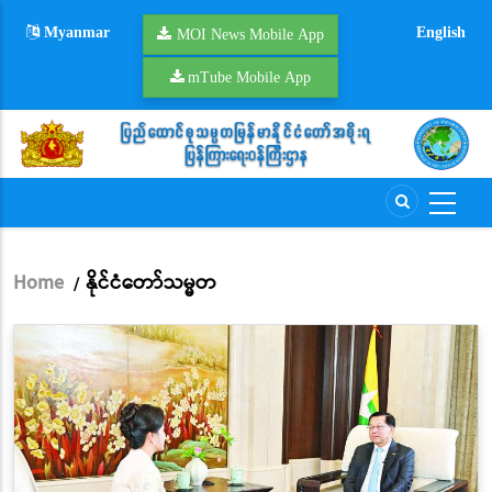
Skip
Myanmar
English
to
MOI News Mobile App
main
mTube Mobile App
content
Home
နိုင်ငံတော်သမ္မတ
/
Breadcrumb