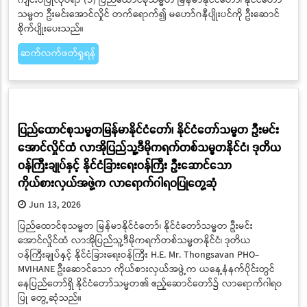
ပြည်ထောင်စုသမ္မတမြန်မာနိုင်ငံတော်၊ နိုင်ငံတော်သမ္မတ ဦးမင်း
အောင်လှိုင် ၂၀၂၆ ခုနှစ်-မိုးရာသီ နိုင်ငံတော်အဆင့် ပထမအကြိမ်
သစ်ပင်စိုက်ပျိုးပွဲသို့ တက်ရောက်၍ မဟော်ဂနီပျိုးပင်အား
ဦးဆောင်စိုက်ပျိုးပေး
Jun 13, 2026