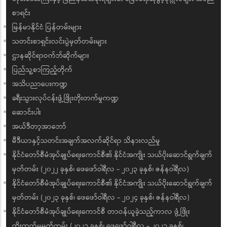
ပြည်ထောင်စုသမ္မတမြန်မာနိုင်ငံတော်၊ နိုင်ငံတော်သမ္မတ ဦးမင်း
အောင်လှိုင်ထံ လာအိုပြည်သူ့ဒီမိုကရက်တစ်သမ္မတနိုင်ငံ၊ ဒုတိယ
ဝန်ကြီးချုပ်နှင့် နိုင်ငံခြားရေးဝန်ကြီး ဦးဆောင်သော
ကိုယ်စားလှယ်အဖွဲ့က လာရောက်ဂါရဝပြုတွေ့ဆုံ
Jun 13, 2026
ပြည်ထောင်စုသမ္မတ မြန်မာနိုင်ငံတော်၊ နိုင်ငံတော်သမ္မတ ဦးမင်း
အောင်လှိုင်ထံ လာအိုပြည်သူ့ဒီမိုကရက်တစ်သမ္မတနိုင်ငံ၊ ဒုတိယ
ဝန်ကြီးချုပ်နှင့် နိုင်ငံခြားရေးဝန်ကြီး H.E. Mr. Thongsavan PHO-
MVIHANE ဦးဆောင်သော ကိုယ်စားလှယ်အဖွဲ့က ယနေ့နံနက်ပိုင်းတွင်
နေပြည်တော်ရှိ နိုင်ငံတော်သမ္မတ၏ ဧည့်ဆောင်တော်၌ လာရောက်ဂါရဝ
ပြု တွေ့ဆုံသည်။
ဆက်လက်ဖတ်ရှုရန်