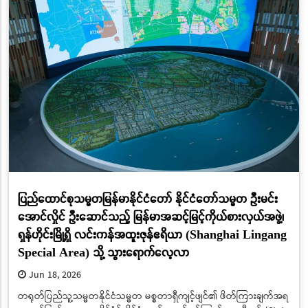
ပြည်ထောင်စုသမ္မတမြန်မာနိုင်ငံတော် နိုင်ငံတော်သမ္မတ ဦးမင်း
အောင်လှိုင် ဦးဆောင်သည့် မြန်မာအဆင့်မြင့်ကိုယ်စားလှယ်အဖွဲ့၊
ရှန်ဟိုင်းမြို့ရှိ လင်းကန်အထူးဇုန်ဧရိယာ (Shanghai Lingang
Special Area) သို့ သွားရောက်လေ့လာ
Jun 18, 2026
တရုတ်ပြည်သူ့သမ္မတနိုင်ငံသမ္မတ မစ္စတာရှီကျင့်ဖျင်၏ ဖိတ်ကြားချက်အရ