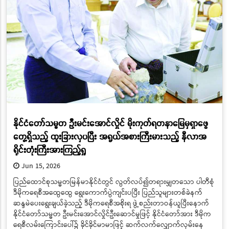
ဦးဆောင်သည့် မြန်မာအဆင့်မြင့်ကိုယ်စားလှယ်အဖွဲ့သည် တရုတ်ပြည်သူ့
သမ္မတနိုင်ငံ သမ္မတမစ္စတာရှီကျင့်ဖျင်၏ ဖိတ်ကြားချက်အရ တရုတ်ပြည်သူ့
သမ္မတနိုင်ငံသို့ နိုင်ငံတော်အဆင့်ချစ်ကြည်ရေးခရီးစဉ် (State Visit)
သွားရောက်ရန်အတွက် ယနေ့နံနက်ပိုင်းတွင် နေပြည်တော်တပ်မတော်
လေဆိပ်မှ အထူးလေယာဉ် ဖြင့် ထွက်ခွာကြသည်။
ဆက်လက်ဖတ်ရှုရန်