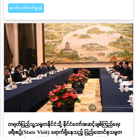
ဆက်လက်ဖတ်ရှုရန်
တရုတ်ပြည်သူ့သမ္မတနိုင်ငံသို့ နိုင်ငံတော်အဆင့်ချစ်ကြည်ရေး
ခရီးစဉ်(State Visit) ရောက်ရှိနေသည့် ပြည်ထောင်စုသမ္မတ