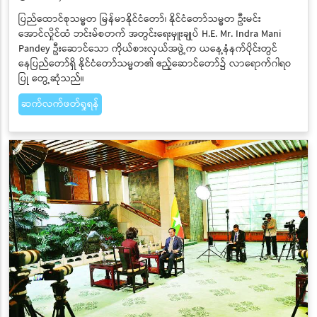
ပြည်ထောင်စုသမ္မတ မြန်မာနိုင်ငံတော်၊ နိုင်ငံတော်သမ္မတ ဦးမင်း
အောင်လှိုင်ထံ ဘင်းမ်စတက် အတွင်းရေးမှူးချုပ် H.E. Mr. Indra Mani
Pandey ဦးဆောင်သော ကိုယ်စားလှယ်အဖွဲ့က ယနေ့နံနက်ပိုင်းတွင်
နေပြည်တော်ရှိ နိုင်ငံတော်သမ္မတ၏ ဧည့်ဆောင်တော်၌ လာရောက်ဂါရဝ
ပြု တွေ့ဆုံသည်။
ဆက်လက်ဖတ်ရှုရန်