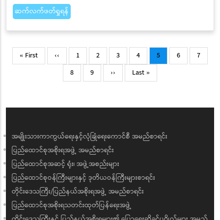
၂၀၂၆ ခုနှစ်မိုးရာသီ နိုင်ငံတော်အဆင့် ပထမအကြိမ် မိုးရာသီသစ်ပင်
စိုက်ပျိုးပွဲအခမ်းအနားကို ယနေ့နံနက်ပိုင်းတွင် ပြည်ထောင်စုနယ်မြေ
နေပြည်တော်၊ ဒက္ခိဏသီရိမြို့နယ်၊ ပလွေးကြိုးဝိုင်း၊ အကွက်အမှတ်တွင်
ကျင်းပပြုလုပ်ရာ (၁) ပြည်ထောင်စုသမ္မတ မြန်မာနိုင်ငံတော်၊ နိုင်ငံတော်
သမ္မတ ဦးမင်းအောင်လှိုင် တက်ရောက်၍ မဟော်ဂနီပျိုးပင်ကို ဦးဆောင်
စိုက်ပျိုးပေးသည်။
ဆက်လက်ဖတ်ရှုရန်