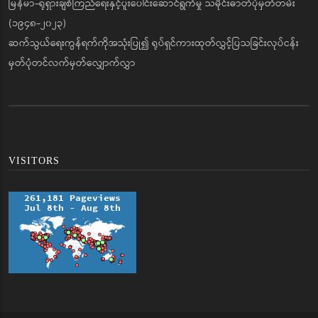
မြန်မာ-ရုရှားချစ်ကြည်ရေးနှင့်ပူးပေါင်းဆောင်ရွက်မှု သမိုင်းဓာတ်ပုံမှတ်တမ်း
(၁၉၄၈-၂၀၂၃)
ဆက်သွယ်ရေးကွန်ရက်ကိုအသုံးပြု၍ ရုပ်ရှင်ကားထုတ်လွှင့်ပြသခြင်းလုပ်ငန်း
မှတ်ပုံတင်လက်မှတ်လျှောက်လွှာ
VISITORS