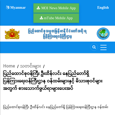
Skip
Myanmar
English
to
MOI News Mobile App
main
mTube Mobile App
content
Home
သတင်းများ
/
/
Breadcrumb
ပြည်ထောင်စုဝန်ကြီး ဦးထိန်လင်း နေပြည်တော်ရှိ
ပြန်ကြားရေးဝန်ကြီးဌာန ဝန်ထမ်းများနှင့် မိသားစုဝင်များ
အတွက် စားသောက်ဖွယ်ရာများပေးအပ်
ပြည်ထောင်စုဝန်ကြီး ဦးထိန်လင်း နေပြည်တော်ရှိ ပြန်ကြားရေးဝန်ကြီးဌာန ဝန်ထမ်း