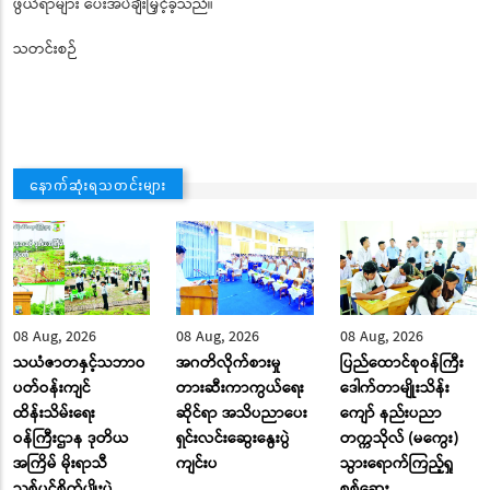
ဖွယ်ရာများ ပေးအပ်ချီးမြှင့်ခဲ့သည်။
သတင်းစဉ်
နောက်ဆုံးရသတင်းများ
08 Aug, 2026
08 Aug, 2026
08 Aug, 2026
သယံဇာတနှင့်သဘာဝ
အဂတိလိုက်စားမှု
ပြည်ထောင်စုဝန်ကြီး
ပတ်ဝန်းကျင်
တားဆီးကာကွယ်ရေး
ဒေါက်တာမျိုးသိန်း
ထိန်းသိမ်းရေး
ဆိုင်ရာ အသိပညာပေး
ကျော် နည်းပညာ
ဝန်ကြီးဌာန ဒုတိယ
ရှင်းလင်းဆွေးနွေးပွဲ
တက္ကသိုလ် (မကွေး)
အကြိမ် မိုးရာသီ
ကျင်းပ
သွားရောက်ကြည့်ရှု
သစ်ပင်စိုက်ပျိုးပွဲ
စစ်ဆေး