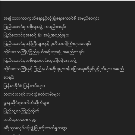
အမျိုးသားကာကွယ်ရေးနှင့်လုံခြုံရေးကောင်စီ အမည်စာရင်း
ပြည်ထောင်စုအစိုးရအဖွဲ့ အမည်စာရင်း
ပြည်ထောင်စုအဆင့် ရုံး၊ အဖွဲ့အစည်းများ
ပြည်ထောင်စုဝန်ကြီးများနှင့် ဒုတိယဝန်ကြီးများစာရင်း
တိုင်းဒေသကြီး/ပြည်နယ်အစိုးရအဖွဲ့ အမည်စာရင်း
ပြည်ထောင်စုအစိုးရသတင်းထုတ်ပြန်ရေးအဖွဲ့
တိုင်းဒေသကြီးနှင့် ပြည်နယ်အစိုးရများ၏ ပြောရေးဆိုခွင့်ပုဂ္ဂိုလ်များ အမည်
စာရင်း
မြန်မာနိုင်ငံ ပြန်တမ်းများ
သတင်းစာရှင်းလင်းပွဲမှတ်တမ်းများ
ဌာနဆိုင်ရာဝက်ဘ်ဆိုက်များ
ပြည်သူ့စာကြည့်တိုက်
အသိပညာပေးကဏ္ဍ
ခရီးသွားလုပ်ငန်းဖွံ့ဖြိုးတိုးတက်မှုကဏ္ဍ