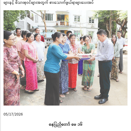
များနှင့် မိသားစုဝင်များအတွက် စားသောက်ဖွယ်ရာများပေးအပ်
05/17/2026
နေပြည်တော် မေ ၁၆