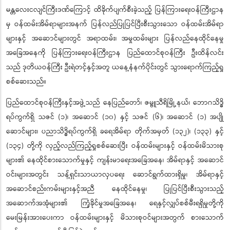
မန္တလေးငလျင်ကြီးဒဏ်ကြောင့် ထိခိုက်ပျက်စီးခဲ့သည့် ပြန်ကြားရေးဝန်ကြီးဌာန
မှ ဝန်ထမ်းအိမ်ရာများအနက် ပြန်လည်ပြုပြင်ပြီးစီးသွားသော ဝန်ထမ်းအိမ်ရာ
များနှင့် အဆောင်များတွင် အရာထမ်း၊ အမှုထမ်းများ ပြန်လည်နေထိုင်နေမှု
အခြေအနေကို ပြန်ကြားရေးဝန်ကြီးဌာန ပြည်ထောင်စုဝန်ကြီး ဦးထိန်လင်း
သည် ဒုတိယဝန်ကြီး ဦးရဲတင့်နှင့်အတူ ယနေ့နံနက်ပိုင်းတွင် သွားရောက်ကြည့်ရှု
စစ်ဆေးသည်။
ပြည်ထောင်စုဝန်ကြီးနှင့်အဖွဲ့သည် နေပြည်တော်၊ ဇမ္ဗူသီရိမြို့နယ်၊ ဘောဂသိဒ္ဓိ
ရပ်ကွက်ရှိ သဇင် (၁)၊ အဆောင် (၁၀) နှင့် သဇင် (၆)၊ အဆောင် (၁) အပျို
ဆောင်များ၊ ပညာသိဒ္ဓိရပ်ကွက်ရှိ ခရေအိမ်ရာ တိုက်အမှတ် (၁၃၂)၊ (၁၃၃) နှင့်
(၁၃၄) တို့ကို လှည့်လည်ကြည့်ရှုစစ်ဆေးပြီး ဝန်ထမ်းများနှင့် ဝန်ထမ်းမိသားစု
များ၏ နေထိုင်စားသောက်မှုနှင့် ကျန်းမာရေးအခြေအနေ၊ အိမ်ရာနှင့် အဆောင်
ဝင်းများအတွင်း သန့်ရှင်းသာယာလှပရေး ဆောင်ရွက်ထားရှိမှု၊ အိမ်ရာနှင့်
အဆောင်စည်းကမ်းများနှင့်အညီ နေထိုင်နေမှု၊ ပြုပြင်ပြီးစီးသွားသည့်
အဆောက်အအုံများ၏ ကြံ့ခိုင်မှုအခြေအနေ၊ ရေနှင့်လျှပ်စစ်မီးရရှိမှုတို့ကို
မေးမြန်းအားပေးကာ ဝန်ထမ်းများနှင့် မိသားစုဝင်များအတွက် စားသောက်