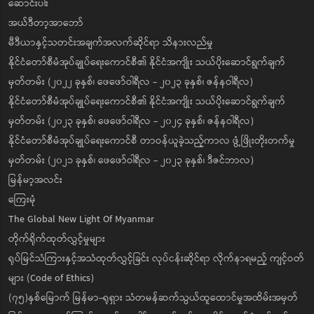
ဆောင်းပါး
အယ်ဒီတာ့အာဘော်
မီဒီယာနှင့်သတင်းအချက်အလက်ဆိုင်ရာ သိနားလည်မှု
နိုင်ငံတော်စီမံအုပ်ချုပ်ရေးကောင်စီ၏ နိုင်ငံအကျိုး သယ်ပိုးဆောင်ရွက်ချက်
မှတ်တမ်း (၂၀၂၂ ခုနှစ်၊ ဖေဖော်ဝါရီလ - ၂၀၂၃ ခုနှစ်၊ ဇန်နဝါရီလ)
နိုင်ငံတော်စီမံအုပ်ချုပ်ရေးကောင်စီ၏ နိုင်ငံအကျိုး သယ်ပိုးဆောင်ရွက်ချက်
မှတ်တမ်း (၂၀၂၃ ခုနှစ်၊ ဖေဖော်ဝါရီလ - ၂၀၂၄ ခုနှစ်၊ ဇန်နဝါရီလ)
နိုင်ငံတော်စီမံအုပ်ချုပ်ရေးကောင်စီ တာဝန်ယူခဲ့သည့်ကာလ ဖွံ့ဖြိုးတိုးတက်မှု
မှတ်တမ်း (၂၀၂၁ ခုနှစ်၊ ဖေဖော်ဝါရီလ - ၂၀၂၃ ခုနှစ်၊ ဒီဇင်ဘာလ)
မြန်မာ့အလင်း
ကြေးမုံ
The Global New Light Of Myanmar
တိုက်ရိုက်ထုတ်လွှင့်မှုများ
ရုပ်မြင်သံကြားနှင့်အသံထုတ်လွှင့်ခြင်း လုပ်ငန်းဆိုင်ရာ လိုက်နာရမည့် ကျင့်ဝတ်
များ (Code of Ethics)
(၇၅)နှစ်မြောက် မြန်မာ-ရုရှား သံတမန်ဆက်သွယ်ထူထောင်မှုအထိမ်းအမှတ်