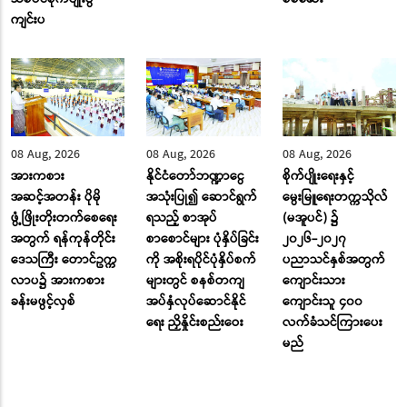
ကျင်းပ
08 Aug, 2026
08 Aug, 2026
08 Aug, 2026
အားကစား
နိုင်ငံတော်ဘဏ္ဍာငွေ
စိုက်ပျိုးရေးနှင့်
အဆင့်အတန်း ပိုမို
အသုံးပြု၍ ဆောင်ရွက်
မွေးမြူရေးတက္ကသိုလ်
ဖွံ့ဖြိုးတိုးတက်စေရေး
ရသည့် စာအုပ်
(မအူပင်) ၌
အတွက် ရန်ကုန်တိုင်း
စာစောင်များ ပုံနှိပ်ခြင်း
၂၀၂၆-၂၀၂၇
ဒေသကြီး တောင်ဥက္က
ကို အစိုးရပိုင်ပုံနှိပ်စက်
ပညာသင်နှစ်အတွက်
လာပ၌ အားကစား
များတွင် စနစ်တကျ
ကျောင်းသား
ခန်းမဖွင့်လှစ်
အပ်နှံလုပ်ဆောင်နိုင်
ကျောင်းသူ ၄၀၀
ရေး ညှိနှိုင်းစည်းဝေး
လက်ခံသင်ကြားပေး
မည်