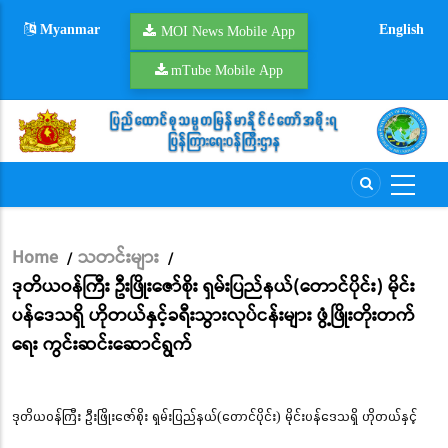
Skip
Myanmar
English
to
MOI News Mobile App
main
mTube Mobile App
content
Home
သတင်းများ
/
/
Breadcrumb
ဒုတိယဝန်ကြီး ဦးဖြိုးဇော်စိုး ရှမ်းပြည်နယ်(တောင်ပိုင်း) မိုင်း
ပန်ဒေသရှိ ဟိုတယ်နှင့်ခရီးသွားလုပ်ငန်းများ ဖွံ့ဖြိုးတိုးတက်
ရေး ကွင်းဆင်းဆောင်ရွက်
ဒုတိယဝန်ကြီး ဦးဖြိုးဇော်စိုး ရှမ်းပြည်နယ်(တောင်ပိုင်း) မိုင်းပန်ဒေသရှိ ဟိုတယ်နှင့်