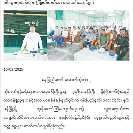
ခရီးသွားလုပ်ငန်းများ ဖွံ့ဖြိုးတိုးတက်ရေး ကွင်းဆင်းဆောင်ရွက်
10/03/2025
နေပြည်တော် အောက်တိုဘာ ၂
ဟိုတယ်နှင့်ခရီးသွားလာရေးဝန်ကြီးဌာန ဒုတိယဝန်ကြီး ဦးဖြိုးဇော်စိုးသည်
တာဝန်ရှိသူများနှင့်အတူ ယမန်နေ့နံနက်ပိုင်းက ရှမ်းပြည်နယ်
(တောင်ပိုင်း) မိုင်း
ပန်မြို့ရှိ ဘုန်းတော်ကြီးကျောင်းများသို့ သွားရောက်ကာ
ကျောင်းထိုင်ဆရာတော်များအား ဖူးမြော်ကြည်ညိုပြီး လှူဖွယ်ပစ္စည်းများနှင့်
ဝတ္ထုငွေများ ဆက်ကပ်လှူဒါန်းခဲ့သည်။