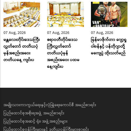
07 Aug, 2026
07 Aug, 2026
07 Aug, 2026
မန္တလေးတိုင်းဒေသကြီး
ဧရာဝတီတိုင်းဒေသ
မြန်မာဖိုက်တာ ဂျော့ရှု
လွှတ်တော် တတိယပုံ
ကြီးလွှတ်တော်
ဝါဗန်နှင့် ပန်တိုဂျာတို့
မှန်အစည်းအဝေး
တတိယပုံမှန်
မကျေပွဲ ထိုးသတ်မည်
တတိယနေ့ ကျင်းပ
အစည်းအဝေး ပထမ
နေ့ကျင်းပ
အမျိုးသားကာကွယ်ရေးနှင့်လုံခြုံရေးကောင်စီ အမည်စာရင်း
ပြည်ထောင်စုအစိုးရအဖွဲ့ အမည်စာရင်း
ပြည်ထောင်စုအဆင့် ရုံး၊ အဖွဲ့အစည်းများ
ပြည်ထောင်စုဝန်ကြီးများနှင့် ဒုတိယဝန်ကြီးများစာရင်း