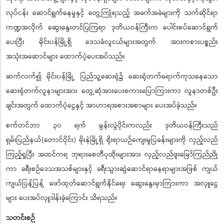
လုပ်ငန်း ဆောင်ရွက်နေမှုနှင့် တွေ့ကြုံရသည့် အခက်အခဲများကို သက်ဆိုင်ရာ
ကဏ္ဍအလိုက် ဆွေးနွေးတင်ပြကြရာ ဒုတိယဝန်ကြီးက ပေါင်းစပ်ဆောင်ရွက်
ပေးပြီး မိုင်းပန်မြို့ရှိ ဒေသခံလူငယ်များအတွက် အားကစားပစ္စည်း
အသုံးအဆောင်များ ထောက်ပံ့ပေးအပ်သည်။
ဆက်လက်၍ မိုင်းပန်မြို့ ပြည်သူ့ဆေးရုံ၌ ဆေးရုံတက်ရောက်ကုသနေသော
ဆေးရုံတက်လူနာများအား တွေ့ဆုံအားပေးစကားပြောကြားကာ လူနာတစ်ဦး
ချင်းအတွက် ထောက်ပံ့ငွေနှင့် အာဟာရအစားအစာများ ပေးအပ်ခဲ့သည်။
စက်တင်ဘာ ၃၀ ရက် မွန်းလွဲပိုင်းကလည်း ဒုတိယဝန်ကြီးသည်
ရှမ်းပြည်နယ်
(တောင်ပိုင်း) မိုးနဲမြို့ရှိ ရိုးရာယဉ်ကျေးမှုပြခန်းများကို လှည့်လည်
ကြည့်ရှုပြီး အထင်ကရ ဘုရားစေတီပုထိုးများအား လှည့်လည်ဖူးမြော်ကြည်ညို
ကာ ခရီးစဉ်ဒေသအသစ်များနှင့် ခရီးသွားဆွဲဆောင်ရာနေရာများအဖြစ် ကျယ်
ကျယ်ပြန့်ပြန့် ဖော်ထုတ်ဆောင်ရွက်နိုင်ရေး ဆွေးနွေးမှာကြားကာ အလှူငွေ
များ ပေးအပ်လှူဒါန်းခဲ့ကြောင်း သိရသည်။
သတင်းစဉ်