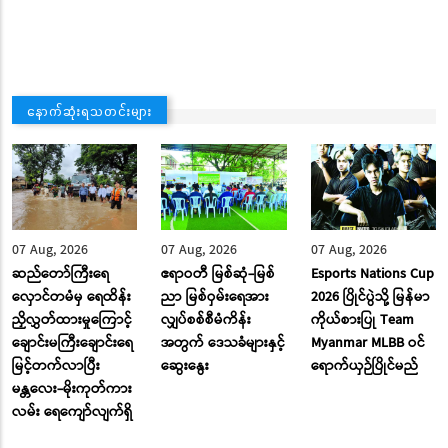
နောက်ဆုံးရသတင်းများ
07 Aug, 2026
07 Aug, 2026
07 Aug, 2026
ဆည်တော်ကြီးရေ
ဧရာဝတီ မြစ်ဆုံ-မြစ်
Esports Nations Cup
လှောင်တမံမှ ရေထိန်း
ညာ မြစ်ဝှမ်းရေအား
2026 ပြိုင်ပွဲသို့ မြန်မာ
ညှိလွှတ်ထားမှုကြောင့်
လျှပ်စစ်စီမံကိန်း
ကိုယ်စားပြု Team
ချောင်းမကြီးချောင်းရေ
အတွက် ဒေသခံများနှင့်
Myanmar MLBB ဝင်
မြင့်တက်လာပြီး
ဆွေးနွေး
ရောက်ယှဉ်ပြိုင်မည်
မန္တလေး-မိုးကုတ်ကား
လမ်း ‌ရေ‌ကျော်လျက်ရှိ