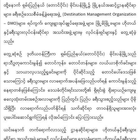
ထို့နောက် ရှမ်းပြည်နယ်
(တောင်ပိုင်း) မိုင်းပန်မြို့၌ မြို့နယ်အဆင့်ဌာနဆိုင်ရာ
များ၊ ခရီးစဉ်ဒေသစီမံခန့်ခွဲရေးအဖွဲ့ (Destination Management Organization
- DMO)များ၊ ရပ်ကွက်၊ ကျေးရွာအုပ်ချုပ်ရေးအဖွဲ့များ၊ မြို့မိမြို့ဖများ၊ ဟိုတယ်
နှင့်ခရီးသွားလုပ်ငန်းဆိုင်ရာ အသင်းအဖွဲ့များမှ လုပ်ငန်းရှင်များနှင့် တွေ့ဆုံခဲ့
သည်။
တွေ့ဆုံစဉ် ဒုတိယဝန်ကြီးက ရှမ်းပြည်နယ်
(တောင်ပိုင်း) မိုင်းပန်မြို့သည်
ရာသီဥတုကောင်းမွန်၍ တောင်ကုန်း၊ တောင်တန်းများ၊ လယ်ယာစိုက်ခင်းများ
နှင့် သာယာလှပသည့်ရှုခင်းများကို ပိုင်ဆိုင်သည့် တောင်ပေါ်ဒေသဖြစ်
သောကြောင့် ခရီးသွားများ လာရောက်အပန်းဖြေလည်ပတ်ရန် ကောင်းမွန်သည့်
နေရာတစ်ခုဖြစ်ကြောင်း၊ ဒေသခံတိုင်းရင်းသားတို့၏ ရှိရင်းစွဲ ရိုးရာယဉ်ကျေးမှု
ဓလေ့ထုံးတမ်းအစဉ်အလာများကို ပြည်တွင်း ပြည်ပ ခရီးသွားဧည့်သည်များ ပိုမို
သိရှိပြီး လာရောက်လည်ပတ်နိုင်ရန် သက်ဆိုင်ရာ တာဝန်ရှိသူများအားလုံး
ပူးပေါင်းဆောင်ရွက်ကြရန် လိုအပ်ကြောင်း ပြောကြားသည်။
ယင်းနောက် တက်ရောက်လာသည့် ဌာနဆိုင်ရာများ၊ ဟိုတယ်နှင့်ခရီးသွား
ဆိုင်ရာ အသင်းအဖွဲ့များနှင့် လုပ်ငန်းရှင်များ၊ ဒေသခံများက ဟိုတယ်နှင့်ခရီးသွား