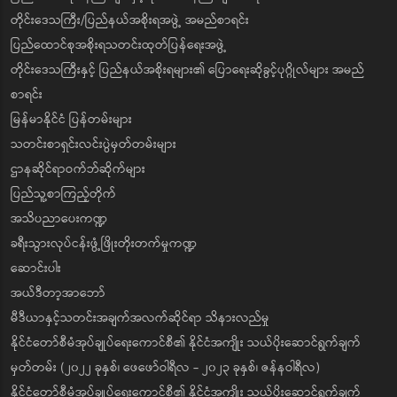
တိုင်းဒေသကြီး/ပြည်နယ်အစိုးရအဖွဲ့ အမည်စာရင်း
ပြည်ထောင်စုအစိုးရသတင်းထုတ်ပြန်ရေးအဖွဲ့
တိုင်းဒေသကြီးနှင့် ပြည်နယ်အစိုးရများ၏ ပြောရေးဆိုခွင့်ပုဂ္ဂိုလ်များ အမည်
စာရင်း
မြန်မာနိုင်ငံ ပြန်တမ်းများ
သတင်းစာရှင်းလင်းပွဲမှတ်တမ်းများ
ဌာနဆိုင်ရာဝက်ဘ်ဆိုက်များ
ပြည်သူ့စာကြည့်တိုက်
အသိပညာပေးကဏ္ဍ
ခရီးသွားလုပ်ငန်းဖွံ့ဖြိုးတိုးတက်မှုကဏ္ဍ
ဆောင်းပါး
အယ်ဒီတာ့အာဘော်
မီဒီယာနှင့်သတင်းအချက်အလက်ဆိုင်ရာ သိနားလည်မှု
နိုင်ငံတော်စီမံအုပ်ချုပ်ရေးကောင်စီ၏ နိုင်ငံအကျိုး သယ်ပိုးဆောင်ရွက်ချက်
မှတ်တမ်း (၂၀၂၂ ခုနှစ်၊ ဖေဖော်ဝါရီလ - ၂၀၂၃ ခုနှစ်၊ ဇန်နဝါရီလ)
နိုင်ငံတော်စီမံအုပ်ချုပ်ရေးကောင်စီ၏ နိုင်ငံအကျိုး သယ်ပိုးဆောင်ရွက်ချက်