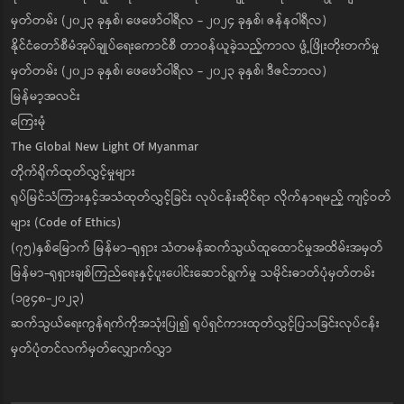
မှတ်တမ်း (၂၀၂၃ ခုနှစ်၊ ဖေဖော်ဝါရီလ - ၂၀၂၄ ခုနှစ်၊ ဇန်နဝါရီလ)
နိုင်ငံတော်စီမံအုပ်ချုပ်ရေးကောင်စီ တာဝန်ယူခဲ့သည့်ကာလ ဖွံ့ဖြိုးတိုးတက်မှု
မှတ်တမ်း (၂၀၂၁ ခုနှစ်၊ ဖေဖော်ဝါရီလ - ၂၀၂၃ ခုနှစ်၊ ဒီဇင်ဘာလ)
မြန်မာ့အလင်း
ကြေးမုံ
The Global New Light Of Myanmar
တိုက်ရိုက်ထုတ်လွှင့်မှုများ
ရုပ်မြင်သံကြားနှင့်အသံထုတ်လွှင့်ခြင်း လုပ်ငန်းဆိုင်ရာ လိုက်နာရမည့် ကျင့်ဝတ်
များ (Code of Ethics)
(၇၅)နှစ်မြောက် မြန်မာ-ရုရှား သံတမန်ဆက်သွယ်ထူထောင်မှုအထိမ်းအမှတ်
မြန်မာ-ရုရှားချစ်ကြည်ရေးနှင့်ပူးပေါင်းဆောင်ရွက်မှု သမိုင်းဓာတ်ပုံမှတ်တမ်း
(၁၉၄၈-၂၀၂၃)
ဆက်သွယ်ရေးကွန်ရက်ကိုအသုံးပြု၍ ရုပ်ရှင်ကားထုတ်လွှင့်ပြသခြင်းလုပ်ငန်း
မှတ်ပုံတင်လက်မှတ်လျှောက်လွှာ