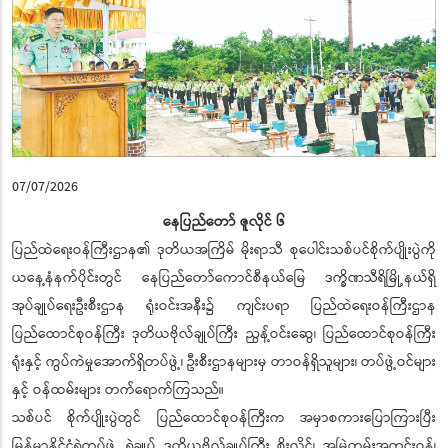
07/07/2026
နေပြည်တော် ဇူလိုင် ၆
ပြည်ထဲရေးဝန်ကြီးဌာန၏ ဒုတိယအကြိမ် မိုးရာသီ စုပေါင်းသစ်ပင်စိုက်ပျိုးပွဲကို
ယနေ့နံနက်ပိုင်းတွင် နေပြည်တော်ကောင်စီနယ်မြေ ဒက္ခိဏသီရိမြို့နယ်ရှိ
အုပ်ချုပ်ရေးဦးစီးဌာန ရုံးဝင်းအနီး၌ ကျင်းပရာ ပြည်ထဲရေးဝန်ကြီးဌာန
ပြည်ထောင်စုဝန်ကြီး ဒုတိယဗိုလ်ချုပ်ကြီး ညွန့်ဝင်းဆွေ၊ ပြည်ထောင်စုဝန်ကြီး
ရုံးနှင့် ကွပ်ကဲမှုအောက်ရှိတပ်ဖွဲ့၊ ဦးစီးဌာနများမှ တာဝန်ရှိသူများ၊ တပ်ဖွဲ့ဝင်များ
နှင့် ဝန်ထမ်းများ တက်ရောက်ကြသည်။
သစ်ပင် စိုက်ပျိုးပွဲတွင် ပြည်ထောင်စုဝန်ကြီးက အမှာစကားပြောကြားပြီး
မြန်မာနိုင်ငံရဲတပ်ဖွဲ့ ရဲချုပ် ဒုတိယဗိုလ်ချုပ်ကြီး စိုးလှိုင်၊ အမြဲတမ်းအတွင်းဝန်၊