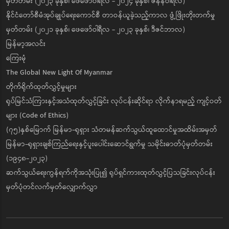
မှတ်တမ်း (၂၀၂၃ ခုနှစ်၊ ဖေဖော်ဝါရီလ - ၂၀၂၄ ခုနှစ်၊ ဇန်နဝါရီလ)
နိုင်ငံတော်စီမံအုပ်ချုပ်ရေးကောင်စီ တာဝန်ယူခဲ့သည့်ကာလ ဖွံ့ဖြိုးတိုးတက်မှု
မှတ်တမ်း (၂၀၂၁ ခုနှစ်၊ ဖေဖော်ဝါရီလ - ၂၀၂၃ ခုနှစ်၊ ဒီဇင်ဘာလ)
မြန်မာ့အလင်း
ကြေးမုံ
The Global New Light Of Myanmar
တိုက်ရိုက်ထုတ်လွှင့်မှုများ
ရုပ်မြင်သံကြားနှင့်အသံထုတ်လွှင့်ခြင်း လုပ်ငန်းဆိုင်ရာ လိုက်နာရမည့် ကျင့်ဝတ်
များ (Code of Ethics)
(၇၅)နှစ်မြောက် မြန်မာ-ရုရှား သံတမန်ဆက်သွယ်ထူထောင်မှုအထိမ်းအမှတ်
မြန်မာ-ရုရှားချစ်ကြည်ရေးနှင့်ပူးပေါင်းဆောင်ရွက်မှု သမိုင်းဓာတ်ပုံမှတ်တမ်း
(၁၉၄၈-၂၀၂၃)
ဆက်သွယ်ရေးကွန်ရက်ကိုအသုံးပြု၍ ရုပ်ရှင်ကားထုတ်လွှင့်ပြသခြင်းလုပ်ငန်း
မှတ်ပုံတင်လက်မှတ်လျှောက်လွှာ