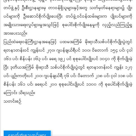
တပ်ဖွဲ့နှင့် ဦးစီးဌာနများမှ တာဝန်ရှိသူများနှင့်အတူ သတ်မှတ်နေရာများ၌ ပျိုး
ပင်များကို ဦးဆောင်စိုက်ပျိုးပေးပြီး တပ်ဖွဲ့ဝင်ဝန်ထမ်းများက ပျိုးပင်များကို
အမျိုးသားရေးလှုပ်ရှားမှုအသွင်ဖြင့် စုပေါင်းစိုက်ပျိုးနေမှုကို လှည့်လည်ကြည့်ရှု
အားပေးသည်။
ပြည်ထဲရေးဝန်ကြီးဌာနအနေဖြင့် ပထမအကြိမ် မိုးရာသီသစ်ပင်စိုက်ပျိုးပွဲတွင်
ရတနာတန်းဝင် ကျွန်းပင် ၂၇၀၊ ဂျပန်ချယ်ရီပင် ၁၀၀၊ ပိတောက် ၁၅၄ ပင်၊ ငုဝါ
၁၆၁ ပင်၊ စိန်ပန်း ၁၆၃ ပင်၊ ခရေ ၁၉၂ ပင် စုစုပေါင်းပျိုးပင် ၁၀၄၀ ကို စိုက်ပျိုးခဲ့
ပြီး ဒုတိယအကြိမ် မိုးရာသီ သစ်ပင်စိုက်ပျိုးပွဲတွင် ရတနာတန်းဝင် ကျွန်း ၁၂၇
ပင်၊ ပျဉ်းကတိုးပင် ၂၀၀၊ ဂျပန်ချယ်ရီ ၇၆ ပင်၊ ပိတောက် ၂၁၈ ပင်၊ ငုဝါ ၁၁၈ ပင်၊
စိန်ပန်း ၁၆၁ ပင်၊ ခရေပင် ၂၀၀ စုစုပေါင်းပျိုးပင် ၁၁၀၀ ကို စုပေါင်းစိုက်ပျိုးခဲ့
ကြောင်း သိရသည်။
သတင်းစဉ်
နောက်ဆုံးရသတင်းများ