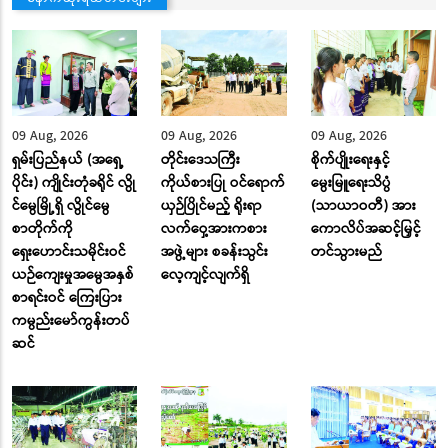
09 Aug, 2026
09 Aug, 2026
09 Aug, 2026
ရှမ်းပြည်နယ် (အရှေ့
တိုင်းဒေသကြီး
စိုက်ပျိုးရေးနှင့်
ပိုင်း) ကျိုင်းတုံခရိုင် လွို
ကိုယ်စားပြု ဝင်ရောက်
မွေးမြူရေးသိပ္ပံ
င်မွေမြို့ရှိ လွိုင်မွေ
ယှဉ်ပြိုင်မည့် ရိုးရာ
(သာယာဝတီ) အား
စာတိုက်ကို
လက်ဝှေ့အားကစား
ကောလိပ်အဆင့်မြှင့်
ရှေးဟောင်းသမိုင်းဝင်
အဖွဲ့များ စခန်းသွင်း
တင်သွားမည်
ယဉ်ကျေးမှုအမွေအနှစ်
လေ့ကျင့်လျက်ရှိ
စာရင်းဝင် ကြေးပြား
ကမ္ပည်းမော်ကွန်းတပ်
ဆင်