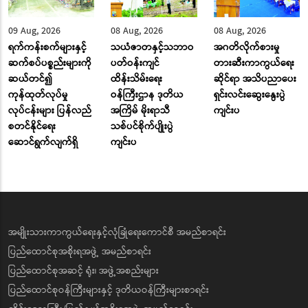
09 Aug, 2026
08 Aug, 2026
08 Aug, 2026
ရက်ကန်းစက်များနှင့်
သယံဇာတနှင့်သဘာဝ
အဂတိလိုက်စားမှု
ဆက်စပ်ပစ္စည်းများကို
ပတ်ဝန်းကျင်
တားဆီးကာကွယ်ရေး
ဆယ်တင်၍
ထိန်းသိမ်းရေး
ဆိုင်ရာ အသိပညာပေး
ကုန်ထုတ်လုပ်မှု
ဝန်ကြီးဌာန ဒုတိယ
ရှင်းလင်းဆွေးနွေးပွဲ
လုပ်ငန်းများ ပြန်လည်
အကြိမ် မိုးရာသီ
ကျင်းပ
စတင်နိုင်ရေး
သစ်ပင်စိုက်ပျိုးပွဲ
ဆောင်ရွက်လျက်ရှိ
ကျင်းပ
အမျိုးသားကာကွယ်ရေးနှင့်လုံခြုံရေးကောင်စီ အမည်စာရင်း
ပြည်ထောင်စုအစိုးရအဖွဲ့ အမည်စာရင်း
ပြည်ထောင်စုအဆင့် ရုံး၊ အဖွဲ့အစည်းများ
ပြည်ထောင်စုဝန်ကြီးများနှင့် ဒုတိယဝန်ကြီးများစာရင်း