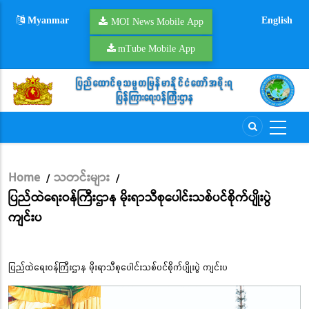
Skip
Myanmar
English
to
MOI News Mobile App
main
mTube Mobile App
content
Home
သတင်းများ
/
/
Breadcrumb
ပြည်ထဲရေးဝန်ကြီးဌာန မိုးရာသီစုပေါင်းသစ်ပင်စိုက်ပျိုးပွဲ
ကျင်းပ
ပြည်ထဲရေးဝန်ကြီးဌာန မိုးရာသီစုပေါင်းသစ်ပင်စိုက်ပျိုးပွဲ ကျင်းပ