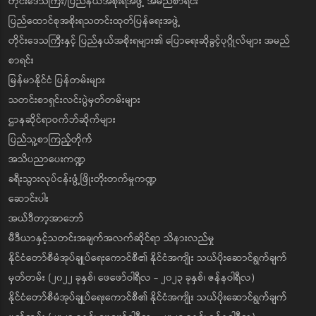
တိုင်းဒေသကြီး/ပြည်နယ်အစိုးရအဖွဲ့ အမည်စာရင်း
ပြည်ထောင်စုအစိုးရသတင်းထုတ်ပြန်ရေးအဖွဲ့
တိုင်းဒေသကြီးနှင့် ပြည်နယ်အစိုးရများ၏ ပြောရေးဆိုခွင့်ပုဂ္ဂိုလ်များ အမည်
စာရင်း
မြန်မာနိုင်ငံ ပြန်တမ်းများ
သတင်းစာရှင်းလင်းပွဲမှတ်တမ်းများ
ဌာနဆိုင်ရာဝက်ဘ်ဆိုက်များ
ပြည်သူ့စာကြည့်တိုက်
အသိပညာပေးကဏ္ဍ
ခရီးသွားလုပ်ငန်းဖွံ့ဖြိုးတိုးတက်မှုကဏ္ဍ
ဆောင်းပါး
အယ်ဒီတာ့အာဘော်
မီဒီယာနှင့်သတင်းအချက်အလက်ဆိုင်ရာ သိနားလည်မှု
နိုင်ငံတော်စီမံအုပ်ချုပ်ရေးကောင်စီ၏ နိုင်ငံအကျိုး သယ်ပိုးဆောင်ရွက်ချက်
မှတ်တမ်း (၂၀၂၂ ခုနှစ်၊ ဖေဖော်ဝါရီလ - ၂၀၂၃ ခုနှစ်၊ ဇန်နဝါရီလ)
နိုင်ငံတော်စီမံအုပ်ချုပ်ရေးကောင်စီ၏ နိုင်ငံအကျိုး သယ်ပိုးဆောင်ရွက်ချက်