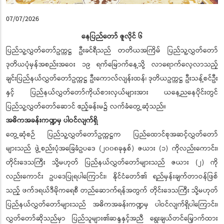
07/07/2026
နေပြည်တော် ဇူလိုင် ၆
ပြည်သူ့လွှတ်တော်ဥက္ကဋ္ဌ ဦးခင်ရီသည် တတိယအကြိမ် ပြည်သူ့လွှတ်တော်
ဒုတိယပုံမှန်အစည်းအဝေး ၁၉ ရက်မြောက်နေ့သို့ လာရောက်လေ့လာသည့်
ချင်းပြည်နယ်လွှတ်တော်ဥက္ကဋ္ဌ ဦးကောလ်လျန်းထန်၊ ဒုတိယဥက္ကဋ္ဌ ဦးသန့်စင်ဦး
နှင့် ပြည်နယ်လွှတ်တော်ကိုယ်စားလှယ်များအား ယနေ့ညနေပိုင်းတွင်
ပြည်သူ့လွှတ်တော်ဆောင် ဧည့်ခန်းမ၌ လက်ခံတွေ့ဆုံသည်။
အဓိကအခန်းကဏ္ဍမှ ပါဝင်လျက်ရှိ
တွေ့ဆုံစဉ် ပြည်သူ့လွှတ်တော်ဥက္ကဋ္ဌက ပြည်ထောင်စုအဆင့်လွှတ်တော်
များသည် ဖွဲ့စည်းပုံအခြေခံဥပဒေ (၂၀၀၈ခုနှစ်) ဇယား (၁) ကိုလည်းကောင်း၊
တိုင်းဒေသကြီး သို့မဟုတ် ပြည်နယ်လွှတ်တော်များသည် ဇယား (၂) ကို
လည်းကောင်း ဥပဒေပြုရပါကြောင်း၊ နိုင်ငံတော်၏ ရည်မှန်းချက်တာဝန်ဖြစ်
သည့် ဖက်ဒရယ်ဒီမိုကရေစီ တည်ဆောက်ရန်အတွက် တိုင်းဒေသကြီး သို့မဟုတ်
ပြည်နယ်လွှတ်တော်များသည် အဓိကအခန်းကဏ္ဍမှ ပါဝင်လျက်ရှိပါကြောင်း၊
လွှတ်တော်ဆိုသည်မှာ ပြည်သူများ၏ဆန္ဒနှင့်အညီ ရွေးချယ်တင်မြှောက်ထား