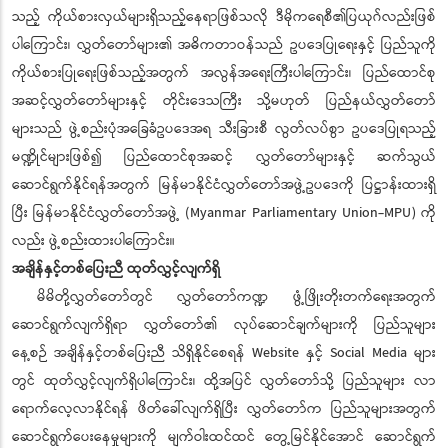
သည့် ကိုယ်စားလှယ်များရှိသည့်နေရာဖြစ်သလို ဒီမိုကရေစီ၏ပြယုဂ်လည်းဖြစ်
ပါကြောင်း၊ လွှတ်တော်များ၏ အဓိကတာဝန်သည် ဥပဒေပြုရေးနှင့် ပြည်သူကို
ကိုယ်စားပြုရေးဖြစ်သည့်အတွက် အလွန်အရေးကြီးပါကြောင်း၊ ပြည်ထောင်စု
အဆင့်လွှတ်တော်များနှင့် တိုင်းဒေသကြီး သို့မဟုတ် ပြည်နယ်လွှတ်တော်
များသည် ဖွဲ့စည်းပုံအခြေခံဥပဒေအရ သီးခြားစီ လွတ်လပ်စွာ ဥပဒေပြုရသည့်
မဏ္ဍိုင်များဖြစ်၍ ပြည်ထောင်စုအဆင့် လွှတ်တော်များနှင့် ဆက်သွယ်
ဆောင်ရွက်နိုင်ရန်အတွက် မြန်မာနိုင်ငံလွှတ်တော်အဖွဲ့ဥပဒေကို ပြဋ္ဌာန်းထားရှိ
ပြီး မြန်မာနိုင်ငံလွှတ်တော်အဖွဲ့ (Myanmar Parliamentary Union-MPU) ကို
လည်း ဖွဲ့စည်းထားပါကြောင်း။
အချိန်နှင့်တစ်ပြေးညီ ထုတ်လွှင့်လျက်ရှိ
မိမိတို့လွှတ်တော်တွင် လွှတ်တော်ကဏ္ဍ ဖွံ့ဖြိုးတိုးတက်ရေးအတွက်
ဆောင်ရွက်လျက်ရှိရာ လွှတ်တော်၏ လုပ်ဆောင်ချက်များကို ပြည်သူများ
နေ့စဉ် အချိန်နှင့်တစ်ပြေးညီ သိရှိနိုင်စေရန် Website နှင့် Social Media များ
တွင် ထုတ်လွှင့်လျက်ရှိပါကြောင်း၊ ထို့အပြင် လွှတ်တော်သို့ ပြည်သူများ လာ
ရောက်လေ့လာနိုင်ရန် ဖိတ်ခေါ်လျက်ရှိပြီး လွှတ်တော်က ပြည်သူများအတွက်
ဆောင်ရွက်ပေးနေမှုများကို မျက်ဝါးထင်ထင် တွေ့မြင်နိုင်အောင် ဆောင်ရွက်