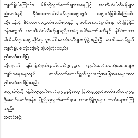
လျက်ရှိပါကြောင်း၊ မိမိတို့လွှတ်တော်များအနေဖြင့် အာဆီယံပါလီမန်များ
ညီလာခံနှင့် နိုင်ငံတကာပါလီမန်များအဖွဲ့တွင် အဖွဲ့ဝင်ဖြစ်ပါကြောင်း၊
ထို့ကြောင့် နိုင်ငံတကာလွှတ်တော်များနှင့် ပူးပေါင်းဆောင်ရွက်ရေး တိုးမြှင့်နိုင်
ရန်အတွက် အာဆီယံပါလီမန်များညီလာခံပူးပေါင်းကော်မတီနှင့် နိုင်ငံတကာ
ပါလီမန်များအဖွဲ့ဆိုင်ရာ ပူးပေါင်းကော်မတီများကိုဖွဲ့စည်းပြီး စတင်ဆောင်ရွက်
လျက်ရှိပါကြောင်းဖြင့် ပြောကြားသည်။
ရှင်းလင်းတင်ပြ
ထို့နောက် ချင်းပြည်နယ်လွှတ်တော်ဥက္ကဋ္ဌက လွှတ်တော်အစည်းအဝေးများ
ကျင်းပနေမှုများနှင့် ဆက်လက်ဆောင်ရွက်သွားမည့်အခြေအနေများအား
ရှင်းလင်းတင်ပြသည်။
တွေ့ဆုံပွဲသို့ ပြည်သူ့လွှတ်တော်ဥက္ကဋ္ဌနှင့်အတူ ပြည်သူ့လွှတ်တော်ဒုတိယဥက္ကဋ္ဌ
ဦးမောင်မောင်အုန်း၊ ပြည်သူ့လွှတ်တော်ရုံးမှ တာဝန်ရှိသူများ တက်ရောက်ကြ
သည်။
သတင်းစဉ်