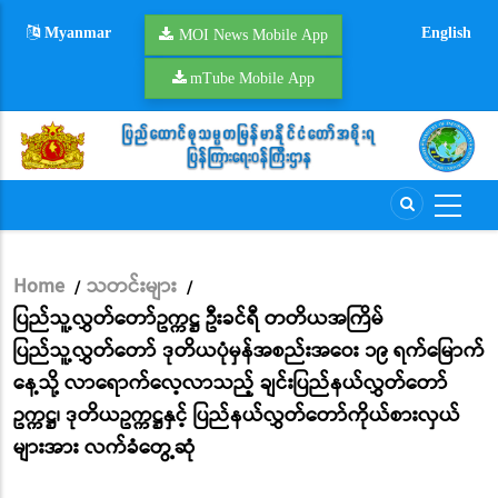
Skip
Myanmar
English
to
MOI News Mobile App
main
mTube Mobile App
content
Home
သတင်းများ
/
/
Breadcrumb
ပြည်သူ့လွှတ်တော်ဥက္ကဋ္ဌ ဦးခင်ရီ တတိယအကြိမ်
ပြည်သူ့လွှတ်တော် ဒုတိယပုံမှန်အစည်းအဝေး ၁၉ ရက်မြောက်
နေ့သို့ လာရောက်လေ့လာသည့် ချင်းပြည်နယ်လွှတ်တော်
ဥက္ကဋ္ဌ၊ ဒုတိယဥက္ကဋ္ဌနှင့် ပြည်နယ်လွှတ်တော်ကိုယ်စားလှယ်
များအား လက်ခံတွေ့ဆုံ