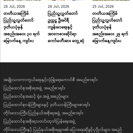
28 Jul, 2026
28 Jul, 2026
25 Jul, 2026
တတိယအကြိမ်
ပြည်သူ့လွှတ်တော်
တတိယအကြိမ်
ပြည်သူ့လွှတ်တော်
ဥက္ကဋ္ဌ ဦးခင်ရီ
ပြည်သူ့လွှတ်တော်
ဒုတိယပုံမှန်
ကျန်းမာရေးနှင့်
ဒုတိယပုံမှန်
အစည်းအဝေး ၃၀ ရက်
အားကစားဆိုင်ရာ
အစည်းအဝေး ၂၉ ရက်
မြောက်နေ့ ကျင်းပ
ကော်မတီအား တွေ့ဆုံ
မြောက်နေ့ကျင်းပ
အမျိုးသားကာကွယ်ရေးနှင့်လုံခြုံရေးကောင်စီ အမည်စာရင်း
ပြည်ထောင်စုအစိုးရအဖွဲ့ အမည်စာရင်း
ပြည်ထောင်စုအဆင့် ရုံး၊ အဖွဲ့အစည်းများ
ပြည်ထောင်စုဝန်ကြီးများနှင့် ဒုတိယဝန်ကြီးများစာရင်း
တိုင်းဒေသကြီး/ပြည်နယ်အစိုးရအဖွဲ့ အမည်စာရင်း
ပြည်ထောင်စုအစိုးရသတင်းထုတ်ပြန်ရေးအဖွဲ့
တိုင်းဒေသကြီးနှင့် ပြည်နယ်အစိုးရများ၏ ပြောရေးဆိုခွင့်ပုဂ္ဂိုလ်များ အမည်