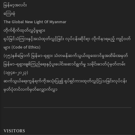
မြန်မာ့အလင်း
ကြေးမုံ
The Global New Light Of Myanmar
တိုက်ရိုက်ထုတ်လွှင့်မှုများ
ရုပ်မြင်သံကြားနှင့်အသံထုတ်လွှင့်ခြင်း လုပ်ငန်းဆိုင်ရာ လိုက်နာရမည့် ကျင့်ဝတ်
များ (Code of Ethics)
(၇၅)နှစ်မြောက် မြန်မာ-ရုရှား သံတမန်ဆက်သွယ်ထူထောင်မှုအထိမ်းအမှတ်
မြန်မာ-ရုရှားချစ်ကြည်ရေးနှင့်ပူးပေါင်းဆောင်ရွက်မှု သမိုင်းဓာတ်ပုံမှတ်တမ်း
(၁၉၄၈-၂၀၂၃)
ဆက်သွယ်ရေးကွန်ရက်ကိုအသုံးပြု၍ ရုပ်ရှင်ကားထုတ်လွှင့်ပြသခြင်းလုပ်ငန်း
မှတ်ပုံတင်လက်မှတ်လျှောက်လွှာ
VISITORS