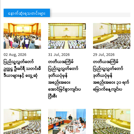
နောက်ဆုံးရသတင်းများ
02 Aug, 2026
31 Jul, 2026
29 Jul, 2026
ပြည်သူ့လွှတ်တော်
တတိယအကြိမ်
တတိယအကြိမ်
ဥက္ကဋ္ဌ ဦးခင်ရီ သတင်းမီ
ပြည်သူ့လွှတ်တော်
ပြည်သူ့လွှတ်တော်
ဒီယာများနှင့် တွေ့ဆုံ
ဒုတိယပုံမှန်
ဒုတိယပုံမှန်
အစည်းအဝေး
အစည်းအဝေး ၃၁ ရက်
အောင်မြင်စွာကျင်းပ
မြောက်နေ့ကျင်းပ
ပြီးစီး