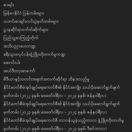
စာရင်း
မြန်မာနိုင်ငံ ပြန်တမ်းများ
သတင်းစာရှင်းလင်းပွဲမှတ်တမ်းများ
ဌာနဆိုင်ရာဝက်ဘ်ဆိုက်များ
ပြည်သူ့စာကြည့်တိုက်
အသိပညာပေးကဏ္ဍ
ခရီးသွားလုပ်ငန်းဖွံ့ဖြိုးတိုးတက်မှုကဏ္ဍ
ဆောင်းပါး
အယ်ဒီတာ့အာဘော်
မီဒီယာနှင့်သတင်းအချက်အလက်ဆိုင်ရာ သိနားလည်မှု
နိုင်ငံတော်စီမံအုပ်ချုပ်ရေးကောင်စီ၏ နိုင်ငံအကျိုး သယ်ပိုးဆောင်ရွက်ချက်
မှတ်တမ်း (၂၀၂၂ ခုနှစ်၊ ဖေဖော်ဝါရီလ - ၂၀၂၃ ခုနှစ်၊ ဇန်နဝါရီလ)
နိုင်ငံတော်စီမံအုပ်ချုပ်ရေးကောင်စီ၏ နိုင်ငံအကျိုး သယ်ပိုးဆောင်ရွက်ချက်
မှတ်တမ်း (၂၀၂၃ ခုနှစ်၊ ဖေဖော်ဝါရီလ - ၂၀၂၄ ခုနှစ်၊ ဇန်နဝါရီလ)
နိုင်ငံတော်စီမံအုပ်ချုပ်ရေးကောင်စီ တာဝန်ယူခဲ့သည့်ကာလ ဖွံ့ဖြိုးတိုးတက်မှု
မှတ်တမ်း (၂၀၂၁ ခုနှစ်၊ ဖေဖော်ဝါရီလ - ၂၀၂၃ ခုနှစ်၊ ဒီဇင်ဘာလ)