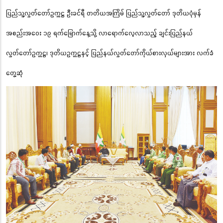
ပြည်သူ့လွှတ်တော်ဥက္ကဋ္ဌ ဦးခင်ရီ တတိယအကြိမ် ပြည်သူ့လွှတ်တော် ဒုတိယပုံမှန်
အစည်းအဝေး ၁၉ ရက်မြောက်နေ့သို့ လာရောက်လေ့လာသည့် ချင်းပြည်နယ်
လွှတ်တော်ဥက္ကဋ္ဌ၊ ဒုတိယဥက္ကဋ္ဌနှင့် ပြည်နယ်လွှတ်တော်ကိုယ်စားလှယ်များအား လက်ခံ
တွေ့ဆုံ