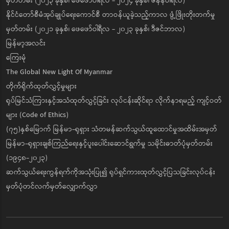
မှတ်တမ်း (၂၀၂၃ ခုနှစ်၊ ဖေဖော်ဝါရီလ - ၂၀၂၄ ခုနှစ်၊ ဇန်နဝါရီလ)
နိုင်ငံတော်စီမံအုပ်ချုပ်ရေးကောင်စီ တာဝန်ယူခဲ့သည့်ကာလ ဖွံ့ဖြိုးတိုးတက်မှု
မှတ်တမ်း (၂၀၂၁ ခုနှစ်၊ ဖေဖော်ဝါရီလ - ၂၀၂၃ ခုနှစ်၊ ဒီဇင်ဘာလ)
မြန်မာ့အလင်း
ကြေးမုံ
The Global New Light Of Myanmar
တိုက်ရိုက်ထုတ်လွှင့်မှုများ
ရုပ်မြင်သံကြားနှင့်အသံထုတ်လွှင့်ခြင်း လုပ်ငန်းဆိုင်ရာ လိုက်နာရမည့် ကျင့်ဝတ်
များ (Code of Ethics)
(၇၅)နှစ်မြောက် မြန်မာ-ရုရှား သံတမန်ဆက်သွယ်ထူထောင်မှုအထိမ်းအမှတ်
မြန်မာ-ရုရှားချစ်ကြည်ရေးနှင့်ပူးပေါင်းဆောင်ရွက်မှု သမိုင်းဓာတ်ပုံမှတ်တမ်း
(၁၉၄၈-၂၀၂၃)
ဆက်သွယ်ရေးကွန်ရက်ကိုအသုံးပြု၍ ရုပ်ရှင်ကားထုတ်လွှင့်ပြသခြင်းလုပ်ငန်း
မှတ်ပုံတင်လက်မှတ်လျှောက်လွှာ