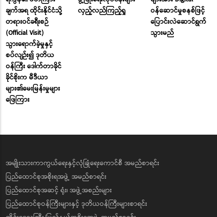
ချက်အရ ထိုင်းနိုင်ငံသို့
လှည့်လည်ကြည့်ရှု
ဝန်ဆောင်မှုစနစ်ဖြင့်
တရားဝင်ခရီးစဉ်
ပြောင်းလဲဆောင်ရွက်
(Official Visit)
သွားမည်
သွားရောက်ခဲ့မှုနှင့်
စပ်လျဉ်း၍ ဒုတိယ
ဝန်ကြီး ဒေါက်တာခိုင်
ခိုင်စိုးက မီဒီယာ
များ၏မေးမြန်းမှုများ
ဖြေကြား
အမျိုးသားကာကွယ်ရေးနှင့်လုံခြုံရေးကောင်စီ အမည်စာရင်း
ပြည်ထောင်စုအစိုးရအဖွဲ့ အမည်စာရင်း
ပြည်ထောင်စုအဆင့် ရုံး၊ အဖွဲ့အစည်းများ
ပြည်ထောင်စုဝန်ကြီးများနှင့် ဒုတိယဝန်ကြီးများစာရင်း