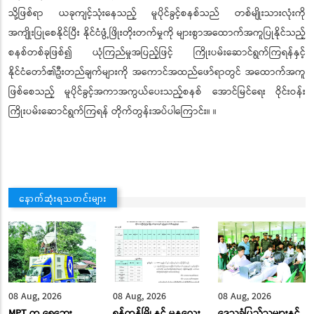
သို့ဖြစ်ရာ ယခုကျင့်သုံးနေသည့် မူပိုင်ခွင့်စနစ်သည် တစ်မျိုးသားလုံးကို
အကျိုးပြုစေနိုင်ပြီး နိုင်ငံဖွံ့ဖြိုးတိုးတက်မှုကို များစွာအထောက်အကူပြုနိုင်သည့်
စနစ်တစ်ခုဖြစ်၍ ယုံကြည်မှုအပြည့်ဖြင့် ကြိုးပမ်းဆောင်ရွက်ကြရန်နှင့်
နိုင်ငံတော်၏ဦးတည်ချက်များကို အကောင်အထည်ဖော်ရာတွင် အထောက်အကူ
ဖြစ်စေသည့် မူပိုင်ခွင့်အကာအကွယ်ပေးသည့်စနစ် အောင်မြင်ရေး ဝိုင်းဝန်း
ကြိုးပမ်းဆောင်ရွက်ကြရန် တိုက်တွန်းအပ်ပါကြောင်း။ ။
နောက်ဆုံးရသတင်းများ
08 Aug, 2026
08 Aug, 2026
08 Aug, 2026
MPT က ရေဘေး
ရန်ကုန်မြို့နှင့် မန္တလေး
ဒေသခံပြည်သူများနှင့်