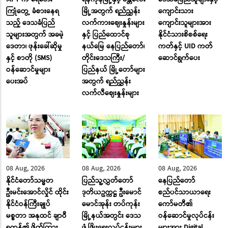
ကြုံတွေ့ ခံစားနေရ
မြို့အတွက် ရည်ညွှန်း
ကျောင်းသား
သည့် ဒေသခံပြည်
လက်ကားဈေးနှုန်းများ
ကျောင်းသူများအား
သူများအတွက် အခမဲ့
နှင့် ပြည်ထောင်စု
နိုင်ငံသားစိစစ်ရေး
ဒေတာ၊ ဖုန်းခေါ်ဆိုမှု
နယ်မြေ နေပြည်တော်၊
ကတ်နှင့် UID ကတ်
နှင့် စာတို (SMS)
တိုင်းဒေသကြီး/
ဆောင်ရွက်ပေး
ဝန်ဆောင်မှုများ
ပြည်နယ် မြို့တော်များ
ပေးအပ်
အတွက် ရည်ညွှန်း
လက်လီဈေးနှုန်းများ
08 Aug, 2026
08 Aug, 2026
08 Aug, 2026
နိုင်ငံတော်သမ္မတ
ပြည်သူ့လွှတ်တော်
နေပြည်တော်
ဦးမင်းအောင်လှိုင် ထိုင်း
ဒုတိယဥက္ကဋ္ဌ ဦးမောင်
စည်ပင်သာယာရေး
နိုင်ငံဝန်ကြီးချုပ်
မောင်အုန်း တပ်ကုန်း
ကော်မတီ၏
မစ္စတာ အနုထင် ချာဝီ
မြို့နယ်အတွင်း ဒေသ
ဝန်ဆောင်မှုလုပ်ငန်း
ရကွန်၏ ဖိတ်ကြား
ဖွံ့ဖြိုးရေးလုပ်ငန်းများ
များအား Digital