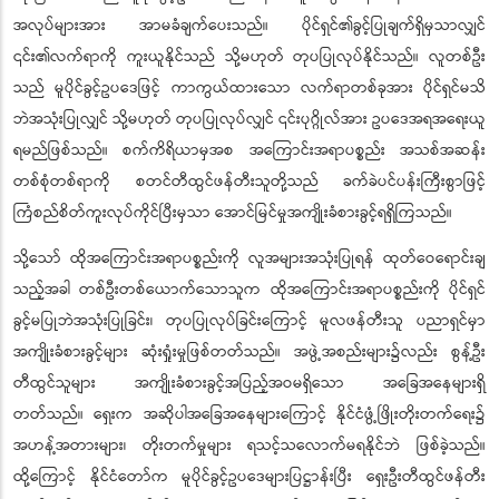
အလုပ်များအား အာမခံချက်ပေးသည်။ ပိုင်ရှင်၏ခွင့်ပြုချက်ရှိမှသာလျှင်
၎င်း၏လက်ရာကို ကူးယူနိုင်သည် သို့မဟုတ် တုပပြုလုပ်နိုင်သည်။ လူတစ်ဦး
သည် မူပိုင်ခွင့်ဥပဒေဖြင့် ကာကွယ်ထားသော လက်ရာတစ်ခုအား ပိုင်ရှင်မသိ
ဘဲအသုံးပြုလျှင် သို့မဟုတ် တုပပြုလုပ်လျှင် ၎င်းပုဂ္ဂိုလ်အား ဥပဒေအရအရေးယူ
ရမည်ဖြစ်သည်။ စက်ကိရိယာမှအစ အကြောင်းအရာပစ္စည်း အသစ်အဆန်း
တစ်စုံတစ်ရာကို စတင်တီထွင်ဖန်တီးသူတို့သည် ခက်ခဲပင်ပန်းကြီးစွာဖြင့်
ကြံစည်စိတ်ကူးလုပ်ကိုင်ပြီးမှသာ အောင်မြင်မှုအကျိုးခံစားခွင့်ရရှိကြသည်။
သို့သော် ထိုအကြောင်းအရာပစ္စည်းကို လူအများအသုံးပြုရန် ထုတ်ဝေရောင်းချ
သည့်အခါ တစ်ဦးတစ်ယောက်သောသူက ထိုအကြောင်းအရာပစ္စည်းကို ပိုင်ရှင်
ခွင့်မပြုဘဲအသုံးပြုခြင်း၊ တုပပြုလုပ်ခြင်းကြောင့် မူလဖန်တီးသူ ပညာရှင်မှာ
အကျိုးခံစားခွင့်များ ဆုံးရှုံးမှုဖြစ်တတ်သည်။ အဖွဲ့အစည်းများ၌လည်း စွန့်ဦး
တီထွင်သူများ အကျိုးခံစားခွင့်အပြည့်အဝမရှိသော အခြေအနေများရှိ
တတ်သည်။ ရှေးက အဆိုပါအခြေအနေများကြောင့် နိုင်ငံဖွံ့ဖြိုးတိုးတက်ရေး၌
အဟန့်အတားများ၊ တိုးတက်မှုများ ရသင့်သလောက်မရနိုင်ဘဲ ဖြစ်ခဲ့သည်။
ထို့ကြောင့် နိုင်ငံတော်က မူပိုင်ခွင့်ဥပဒေများပြဋ္ဌာန်းပြီး ရှေးဦးတီထွင်ဖန်တီး