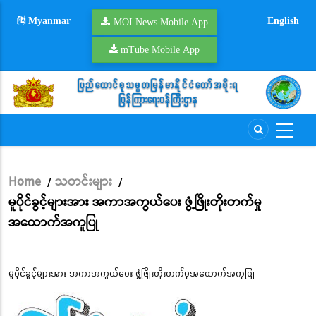
Skip
Myanmar
English
to
MOI News Mobile App
main
mTube Mobile App
content
Home
သတင်းများ
/
/
Breadcrumb
မူပိုင်ခွင့်များအား အကာအကွယ်ပေး ဖွံ့ဖြိုးတိုးတက်မှု
အထောက်အကူပြု
မူပိုင်ခွင့်များအား အကာအကွယ်ပေး ဖွံ့ဖြိုးတိုးတက်မှုအထောက်အကူပြု