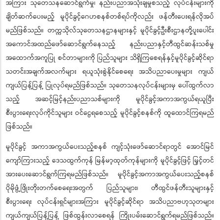
အကြား သုတေသနဆောင်ရွက်မှု၊ နည်းပညာအသုံးချမှုစသည့် လုပ်ငန်းများကို
ချိတ်ဆက်ပေးမည့် မူပိုင်ခွင့်ဂေဟစနစ်တစ်ရပ်ကိုလည်း ဖန်တီးပေးရန်လိုအပ်
မည်ဖြစ်သည်။ တက္ကသိုလ်သုတေသနဌာနများနှင့် မူပိုင်ခွင့်ဦးစီးဌာနတို့ပူးပေါင်း
အကောင်အထည်ဖော်ဆောင်ရွက်နေသည့် နည်းပညာနှင့်တီထွင်ဆန်းသစ်မှု
အထောက်အကူပြု စင်တာများကို ပြည်သူများ သိရှိကြစေရန်နှင့်မူပိုင်ခွင့်ဆိုင်ရာ
သတင်းအချက်အလက်များ ရယူသုံးစွဲနိုင်စေရေး အသိပညာပေးမှုများ ကျယ်
ကျယ်ပြန့်ပြန့် ပြုလုပ်ရမည်ဖြစ်သည်။ သုတေသနလုပ်ငန်းများမှ ပေါ်ထွက်လာ
သည့် အဆင့်မြင့်နည်းပညာသစ်များကို မူပိုင်ခွင့်အကာအကွယ်ရယူပြီး
စီးပွားရေးလုပ်ကိုင်သူများ ဝင်ငွေရစေသည့် မူပိုင်ခွင့်စနစ်ကို ထူထောင်ကြရမည်
ဖြစ်သည်။
မူပိုင်ခွင့် အကာအကွယ်ပေးသည့်စနစ် ကျင့်သုံးဖော်ဆောင်ရာတွင် အောင်မြင်
ကျော်ကြားသည့် ဒေသထွက်ကုန် မြန်မာ့ထုတ်ကုန်များကို မူပိုင်ခွင့်ဖြင့် မြှင့်တင်
အားပေးဆောင်ရွက်ကြရမည်ဖြစ်သည်။ မူပိုင်ခွင့်အကာအကွယ်ပေးသည့်စနစ်
ပိုမိုဖွံ့ဖြိုးတိုးတက်စေရေးအတွက် ပြည်သူများ၊ တီထွင်ဖန်တီးသူများနှင့်
စီးပွားရေး လုပ်ငန်းရှင်များအကြား မူပိုင်ခွင့်ဆိုင်ရာ အသိပညာဗဟုသုတများ
ကျယ်ကျယ်ပြန့်ပြန့် ဖြစ်ထွန်းလာစေရန် ကြိုးပမ်းဆောင်ရွက်ရမည်ဖြစ်သည်။