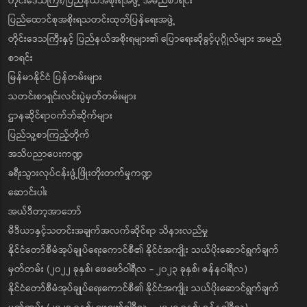
တိုင်းဒေသကြီး/ပြည်နယ်အစိုးရအဖွဲ့ အမည်စာရင်း
ပြည်ထောင်စုအစိုးရသတင်းထုတ်ပြန်ရေးအဖွဲ့
တိုင်းဒေသကြီးနှင့် ပြည်နယ်အစိုးရများ၏ ပြောရေးဆိုခွင့်ပုဂ္ဂိုလ်များ အမည်
စာရင်း
မြန်မာနိုင်ငံ ပြန်တမ်းများ
သတင်းစာရှင်းလင်းပွဲမှတ်တမ်းများ
ဌာနဆိုင်ရာဝက်ဘ်ဆိုက်များ
ပြည်သူ့စာကြည့်တိုက်
အသိပညာပေးကဏ္ဍ
ခရီးသွားလုပ်ငန်းဖွံ့ဖြိုးတိုးတက်မှုကဏ္ဍ
ဆောင်းပါး
အယ်ဒီတာ့အာဘော်
မီဒီယာနှင့်သတင်းအချက်အလက်ဆိုင်ရာ သိနားလည်မှု
နိုင်ငံတော်စီမံအုပ်ချုပ်ရေးကောင်စီ၏ နိုင်ငံအကျိုး သယ်ပိုးဆောင်ရွက်ချက်
မှတ်တမ်း (၂၀၂၂ ခုနှစ်၊ ဖေဖော်ဝါရီလ - ၂၀၂၃ ခုနှစ်၊ ဇန်နဝါရီလ)
နိုင်ငံတော်စီမံအုပ်ချုပ်ရေးကောင်စီ၏ နိုင်ငံအကျိုး သယ်ပိုးဆောင်ရွက်ချက်