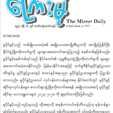
07/06/2026
မူပိုင်ခွင့်သည် တစ်မျိုးသားလုံး၏ အမျိုးသားအကျိုးစီးပွားကို အကျိုးပြုနိုင်ပြီး
နိုင်ငံဖွံ့ဖြိုးတိုးတက်မှုကို များစွာအထောက်အကူပြုသည့် စနစ်တစ်ခုဖြစ်သည်။
မူပိုင်ခွင့်စနစ်တစ်ရပ်သည် နိုင်ငံတော်၏ လူမှုစီးပွားဖွံ့ဖြိုးတိုးတက်မှုကို များစွာ
အထောက်အပံ့ပေးနိုင်သည်။ မြန်မာနိုင်ငံအနေဖြင့် စက်မှုဒီဇိုင်းမူပိုင်ခွင့်ဥပဒေ၊
တီထွင်မှု မူပိုင်ခွင့်ဥပဒေနှင့် စာပေနှင့်အနုပညာ မူပိုင်ခွင့်ဥပဒေများကို ပြဋ္ဌာန်း
ထားသည်။ မူပိုင်ခွင့်ဥပဒေပါ လုပ်ငန်းတာဝန်များအရ နိုင်ငံတော်တွင် မူပိုင်ခွင့်
ဆိုင်ရာလုပ်ငန်းများ ကောင်းစွာဖွံ့ဖြိုးတိုးတက်စေရန် အမျိုးသားအဆင့် မူပိုင်ခွင့်
ဆိုင်ရာ မဟာဗျူဟာများ ၂၀၂၃-၂၀၂၈ ကို ချမှတ်ထားပြီးဖြစ်သည်။
မူပိုင်ခွင့်သည် မည်သူသည် ထိုအရာကို အမှန်တကယ်ဖန်တီးသည်ဟု မှန်ကန်စွာ
ဆုံးဖြတ်ပေးသည်။ မူပိုင်ခွင့်ဥပဒေသည် ဖန်တီးသူအတွက် ၎င်းဖန်တီးထားသော