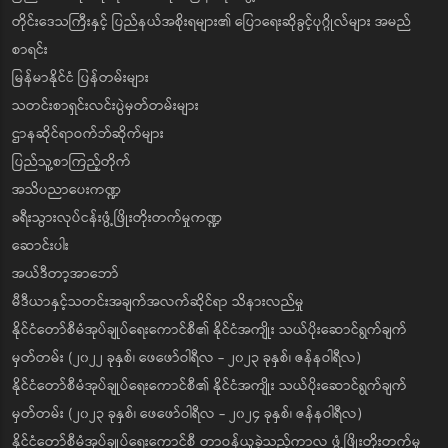
တိုင်းဒေသကြီးနှင့် ပြည်နယ်အစိုးရများ၏ ပြောရေးဆိုခွင့်ပုဂ္ဂိုလ်များ အမည်
စာရင်း
မြန်မာနိုင်ငံ ပြန်တမ်းများ
သတင်းစာရှင်းလင်းပွဲမှတ်တမ်းများ
ဌာနဆိုင်ရာဝက်ဘ်ဆိုက်များ
ပြည်သူ့စာကြည့်တိုက်
အသိပညာပေးကဏ္ဍ
ခရီးသွားလုပ်ငန်းဖွံ့ဖြိုးတိုးတက်မှုကဏ္ဍ
ဆောင်းပါး
အယ်ဒီတာ့အာဘော်
မီဒီယာနှင့်သတင်းအချက်အလက်ဆိုင်ရာ သိနားလည်မှု
နိုင်ငံတော်စီမံအုပ်ချုပ်ရေးကောင်စီ၏ နိုင်ငံအကျိုး သယ်ပိုးဆောင်ရွက်ချက်
မှတ်တမ်း (၂၀၂၂ ခုနှစ်၊ ဖေဖော်ဝါရီလ - ၂၀၂၃ ခုနှစ်၊ ဇန်နဝါရီလ)
နိုင်ငံတော်စီမံအုပ်ချုပ်ရေးကောင်စီ၏ နိုင်ငံအကျိုး သယ်ပိုးဆောင်ရွက်ချက်
မှတ်တမ်း (၂၀၂၃ ခုနှစ်၊ ဖေဖော်ဝါရီလ - ၂၀၂၄ ခုနှစ်၊ ဇန်နဝါရီလ)
နိုင်ငံတော်စီမံအုပ်ချုပ်ရေးကောင်စီ တာဝန်ယူခဲ့သည့်ကာလ ဖွံ့ဖြိုးတိုးတက်မှု