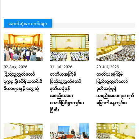
နောက်ဆုံးရသတင်းများ
02 Aug, 2026
31 Jul, 2026
29 Jul, 2026
ပြည်သူ့လွှတ်တော်
တတိယအကြိမ်
တတိယအကြိမ်
ဥက္ကဋ္ဌ ဦးခင်ရီ သတင်းမီ
ပြည်သူ့လွှတ်တော်
ပြည်သူ့လွှတ်တော်
ဒီယာများနှင့် တွေ့ဆုံ
ဒုတိယပုံမှန်
ဒုတိယပုံမှန်
အစည်းအဝေး
အစည်းအဝေး ၃၁ ရက်
အောင်မြင်စွာကျင်းပ
မြောက်နေ့ကျင်းပ
ပြီးစီး