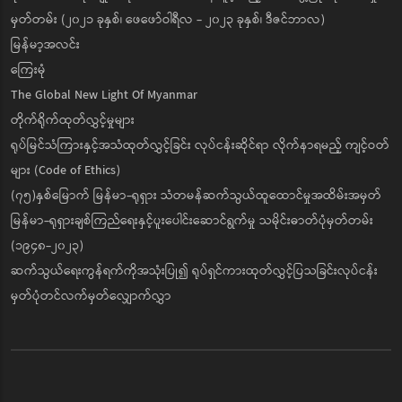
မှတ်တမ်း (၂၀၂၁ ခုနှစ်၊ ဖေဖော်ဝါရီလ - ၂၀၂၃ ခုနှစ်၊ ဒီဇင်ဘာလ)
မြန်မာ့အလင်း
ကြေးမုံ
The Global New Light Of Myanmar
တိုက်ရိုက်ထုတ်လွှင့်မှုများ
ရုပ်မြင်သံကြားနှင့်အသံထုတ်လွှင့်ခြင်း လုပ်ငန်းဆိုင်ရာ လိုက်နာရမည့် ကျင့်ဝတ်
များ (Code of Ethics)
(၇၅)နှစ်မြောက် မြန်မာ-ရုရှား သံတမန်ဆက်သွယ်ထူထောင်မှုအထိမ်းအမှတ်
မြန်မာ-ရုရှားချစ်ကြည်ရေးနှင့်ပူးပေါင်းဆောင်ရွက်မှု သမိုင်းဓာတ်ပုံမှတ်တမ်း
(၁၉၄၈-၂၀၂၃)
ဆက်သွယ်ရေးကွန်ရက်ကိုအသုံးပြု၍ ရုပ်ရှင်ကားထုတ်လွှင့်ပြသခြင်းလုပ်ငန်း
မှတ်ပုံတင်လက်မှတ်လျှောက်လွှာ