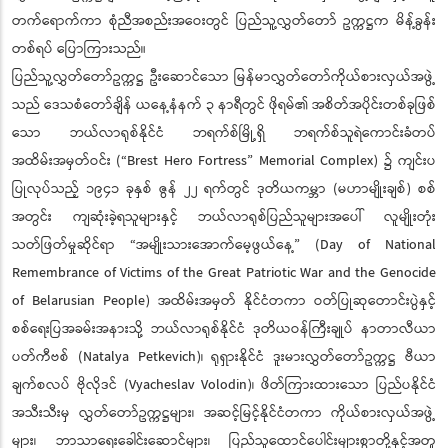
တက်ရောက်ကာ စုံညီအစည်းအဝေးတွင် ပြည်သူ့လွှတ်တော် ဥက္ကဋ္ဌက မိန့်ခွန်း
တစ်ရပ် ပြောကြားသည်။
ပြည်သူ့လွှတ်တော်ဥက္ကဋ္ဌ ဦးဆောင်သော မြန်မာလွှတ်တော်ကိုယ်စားလှယ်အဖွဲ့
သည် ဒေသစံတော်ချိန် ယနေ့နံနက် ၃ နာရီတွင် ဖိုရမ်၏ အစိတ်အပိုင်းတစ်ခုဖြစ်
သော ဘယ်လာရုစ်နိုင်ငံ ဘရက်စ်မြို့ရှိ ဘရက်စ်သူရဲကောင်းခံတပ်
အထိမ်းအမှတ်ဝင်း (“Brest Hero Fortress” Memorial Complex) ၌ ကျင်းပ
ပြုလုပ်သည့် ၁၉၄၁ ခုနှစ် ဇွန် ၂၂ ရက်တွင် ဒုတိယကမ္ဘာ (မဟာမျိုးချစ်) စစ်
အတွင်း ကျဆုံးခဲ့ရသူများနှင့် ဘယ်လာရုစ်ပြည်သူများအပေါ် လူမျိုးတုံး
သတ်ဖြတ်မှုဆိုင်ရာ “အမျိုးသားအောက်မေ့ဖွယ်နေ့” (Day of National
Remembrance of Victims of the Great Patriotic War and the Genocide
of Belarusian People) အထိမ်းအမှတ် နိုင်ငံတကာ ဝတ်ပြုဆုတောင်းပွဲနှင့်
စစ်ရေးပြအခမ်းအနားသို့ ဘယ်လာရုစ်နိုင်ငံ ဒုတိယဝန်ကြီးချုပ် နာတာလီယာ
ပတ်ကီဗစ် (Natalya Petkevich)၊ ရုရှားနိုင်ငံ ဒူးမားလွှတ်တော်ဥက္ကဋ္ဌ ဗီယာ
ချက်စလပ် ဗိုလိုဒင် (Vyacheslav Volodin)၊ ဖိတ်ကြားထားသော ပြည်ပနိုင်ငံ
အသီးသီးမှ လွှတ်တော်ဥက္ကဋ္ဌများ၊ အဆင့်မြင့်နိုင်ငံတကာ ကိုယ်စားလှယ်အဖွဲ့
များ၊ ဘာသာရေးခေါင်းဆောင်များ၊ ပြည်သူထောင်ပေါင်းများစွာတို့နှင့်အတူ