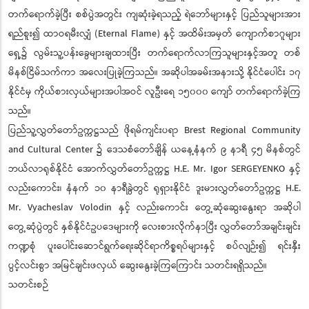
တက်ရောက်ခဲ့ပြီး စစ်ပွဲအတွင်း ကျဆုံးခဲ့ရသည့် ရဲဘော်များနှင့် ပြည်သူများအား
ရည်စူး၍ ထာဝရမီးလျှံ (Eternal Flame) နှင့် အထိမ်းအမှတ် ကျောက်စာဂူများ
ရှေ့၌ လွမ်းသူ့ပန်းခွေများချထားပြီး တက်ရောက်လာကြသူများနှင့်အတူ တစ်
မိနစ်ငြိမ်သက်ကာ အလေးပြုခဲ့ကြသည်။ အဆိုပါအခမ်းအနားသို့ နိုင်ငံပေါင်း ၁၇
နိုင်ငံမှ ကိုယ်စားလှယ်များအပါအဝင် လူဦးရေ ၁၅၀၀၀ ကျော် တက်ရောက်ခဲ့ကြ
သည်။
ပြည်သူ့လွှတ်တော်ဥက္ကဋ္ဌသည် ဖိုရမ်ကျင်းပရာ Brest Regional Community
and Cultural Center ၌ ဒေသစံတော်ချိန် ယနေ့နံနက် ၉ နာရီ ၄၅ မိနစ်တွင်
ဘယ်လာရုစ်နိုင်ငံ အောက်လွှတ်တော်ဥက္ကဋ္ဌ H.E. Mr. Igor SERGEYENKO နှင့်
လည်းကောင်း၊ နံနက် ၁၀ နာရီခွဲတွင် ရုရှားနိုင်ငံ ဒူးမားလွှတ်တော်ဥက္ကဋ္ဌ H.E.
Mr. Vyacheslav Volodin နှင့် လည်းကောင်း တွေ့ဆုံဆွေးနွေးရာ အဆိုပါ
တွေ့ဆုံပွဲတွင် နှစ်နိုင်ငံဥပဒေများကို လေးစားလိုက်နာပြီး လွှတ်တော်အချင်းချင်း
ကဏ္ဍစုံ ပူးပေါင်းဆောင်ရွက်ရေးဆိုင်ရာကိစ္စရပ်များနှင့် စပ်လျဉ်း၍ ရင်းနှီး
ပွင့်လင်းစွာ အမြင်ချင်းဖလှယ် ဆွေးနွေးခဲ့ကြကြောင်း သတင်းရရှိသည်။
သတင်းစဉ်