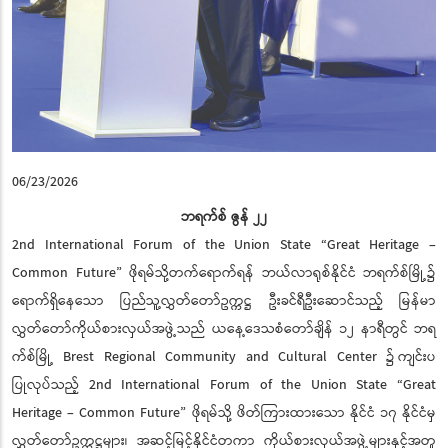
06/23/2026
ဘရက်စ် ဇွန် ၂၂
2nd International Forum of the Union State “Great Heritage –
Common Future” ဖိုရမ်သို့တက်ရောက်ရန် ဘယ်လာရုစ်နိုင်ငံ ဘရက်စ်မြို့၌
ရောက်ရှိနေသော ပြည်သူ့လွှတ်တော်ဥက္ကဋ္ဌ ဦးခင်ရီဦးဆောင်သည့် မြန်မာ
လွှတ်တော်ကိုယ်စားလှယ်အဖွဲ့သည် ယနေ့ဒေသစံတော်ချိန် ၁၂ နာရီတွင် ဘရ
က်စ်မြို့ Brest Regional Community and Cultural Center ၌ ကျင်းပ
ပြုလုပ်သည့် 2nd International Forum of the Union State “Great
Heritage – Common Future” ဖိုရမ်သို့ ဖိတ်ကြားထားသော နိုင်ငံ ၁၇ နိုင်ငံမှ
လွှတ်တော်ဥက္ကဋ္ဌများ၊ အဆင့်မြင့်နိုင်ငံတကာ ကိုယ်စားလှယ်အဖွဲ့များနှင့်အတူ