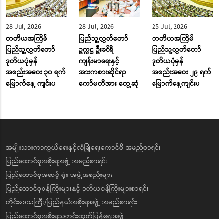
28 Jul, 2026
28 Jul, 2026
25 Jul, 2026
တတိယအကြိမ်
ပြည်သူ့လွှတ်တော်
တတိယအကြိမ်
ပြည်သူ့လွှတ်တော်
ဥက္ကဋ္ဌ ဦးခင်ရီ
ပြည်သူ့လွှတ်တော်
ဒုတိယပုံမှန်
ကျန်းမာရေးနှင့်
ဒုတိယပုံမှန်
အစည်းအဝေး ၃၀ ရက်
အားကစားဆိုင်ရာ
အစည်းအဝေး ၂၉ ရက်
မြောက်နေ့ ကျင်းပ
ကော်မတီအား တွေ့ဆုံ
မြောက်နေ့ကျင်းပ
အမျိုးသားကာကွယ်ရေးနှင့်လုံခြုံရေးကောင်စီ အမည်စာရင်း
ပြည်ထောင်စုအစိုးရအဖွဲ့ အမည်စာရင်း
ပြည်ထောင်စုအဆင့် ရုံး၊ အဖွဲ့အစည်းများ
ပြည်ထောင်စုဝန်ကြီးများနှင့် ဒုတိယဝန်ကြီးများစာရင်း
တိုင်းဒေသကြီး/ပြည်နယ်အစိုးရအဖွဲ့ အမည်စာရင်း
ပြည်ထောင်စုအစိုးရသတင်းထုတ်ပြန်ရေးအဖွဲ့