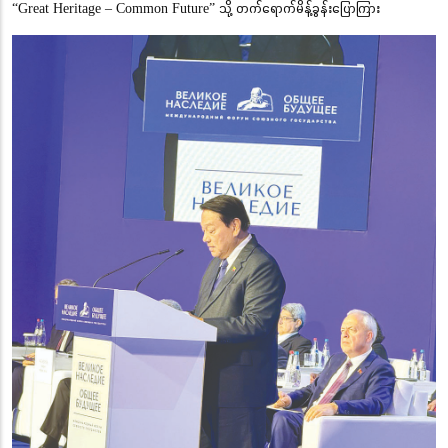
“Great Heritage – Common Future” သို့ တက်ရောက်မိန့်ခွန်းပြောကြား