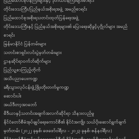
ပြည်ထောင်စုဝန်ကြီးများနှင့် ဒုတိယဝန်ကြီးများစာရင်း
တိုင်းဒေသကြီး/ပြည်နယ်အစိုးရအဖွဲ့ အမည်စာရင်း
ပြည်ထောင်စုအစိုးရသတင်းထုတ်ပြန်ရေးအဖွဲ့
တိုင်းဒေသကြီးနှင့် ပြည်နယ်အစိုးရများ၏ ပြောရေးဆိုခွင့်ပုဂ္ဂိုလ်များ အမည်
စာရင်း
မြန်မာနိုင်ငံ ပြန်တမ်းများ
သတင်းစာရှင်းလင်းပွဲမှတ်တမ်းများ
ဌာနဆိုင်ရာဝက်ဘ်ဆိုက်များ
ပြည်သူ့စာကြည့်တိုက်
အသိပညာပေးကဏ္ဍ
ခရီးသွားလုပ်ငန်းဖွံ့ဖြိုးတိုးတက်မှုကဏ္ဍ
ဆောင်းပါး
အယ်ဒီတာ့အာဘော်
မီဒီယာနှင့်သတင်းအချက်အလက်ဆိုင်ရာ သိနားလည်မှု
နိုင်ငံတော်စီမံအုပ်ချုပ်ရေးကောင်စီ၏ နိုင်ငံအကျိုး သယ်ပိုးဆောင်ရွက်ချက်
မှတ်တမ်း (၂၀၂၂ ခုနှစ်၊ ဖေဖော်ဝါရီလ - ၂၀၂၃ ခုနှစ်၊ ဇန်နဝါရီလ)