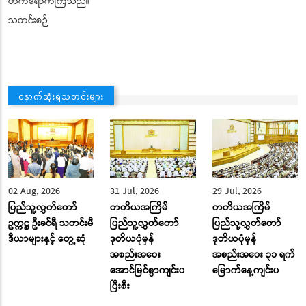
တက်ရောက်ကြသည်။
သတင်းစဉ်
နောက်ဆုံးရသတင်းများ
02 Aug, 2026
31 Jul, 2026
29 Jul, 2026
ပြည်သူ့လွှတ်တော်
တတိယအကြိမ်
တတိယအကြိမ်
ဥက္ကဋ္ဌ ဦးခင်ရီ သတင်းမီ
ပြည်သူ့လွှတ်တော်
ပြည်သူ့လွှတ်တော်
ဒီယာများနှင့် တွေ့ဆုံ
ဒုတိယပုံမှန်
ဒုတိယပုံမှန်
အစည်းအဝေး
အစည်းအဝေး ၃၁ ရက်
အောင်မြင်စွာကျင်းပ
မြောက်နေ့ကျင်းပ
ပြီးစီး