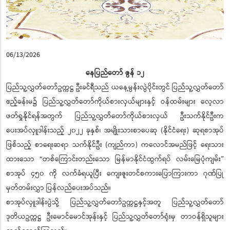
06/13/2026
နေပြည်တော် ဇွန် ၁၂
ပြည်သူ့လွှတ်တော်ဥက္ကဋ္ဌ ဦးခင်ရီသည် ယနေ့မွန်းလွဲပိုင်းတွင် ပြည်သူ့လွှတ်တော်
ဧည့်ခန်းမ၌ ပြည်သူ့လွှတ်တော်ကိုယ်စားလှယ်များနှင့် ဝန်ထမ်းများ လေ့လာ
ဖတ်ရှုနိုင်ရန်အတွက် ပြည်သူ့လွှတ်တော်ကိုယ်စားလှယ် ဦးသက်နိုင်ဦးက
ပေးအပ်လှူဒါန်းသည့် ၂၀၂၂ ခုနှစ်၊ အမျိုးသားစာပေဆု (နိုင်ငံရေး) ဆုရစာအုပ်
ဖြစ်သည့် စာရေးဆရာ သက်နိုင်ဦး (ကျည်ကာ) ကလောင်အမည်ဖြင့် ရေးသား
ထားသော “တစ်ကြောင်းတည်းသော မြန်မာနိုင်ငံထွက်ရပ် လမ်းမြေပုံကျမ်း”
စာအုပ် ၄၅၀ ကို လက်ခံရယူပြီး ကျေးဇူးတင်စကားပြောကြားကာ ဂုဏ်ပြု
မှတ်တမ်းလွှာ ပြန်လည်ပေးအပ်သည်။
စာအုပ်လှူဒါန်းပွဲသို့ ပြည်သူ့လွှတ်တော်ဥက္ကဋ္ဌနှင့်အတူ ပြည်သူ့လွှတ်တော်
ဒုတိယဥက္ကဋ္ဌ ဦးမောင်မောင်အုန်းနှင့် ပြည်သူ့လွှတ်တော်ရုံးမှ တာဝန်ရှိသူများ