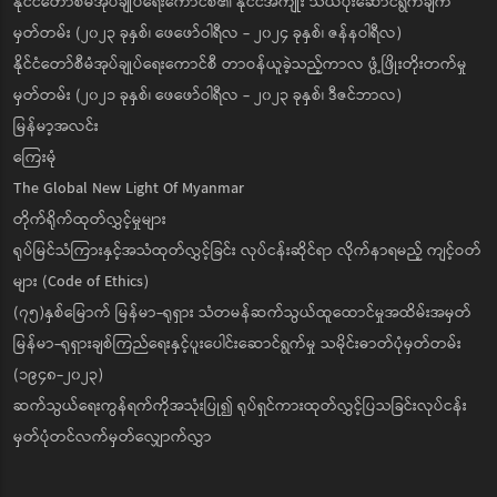
နိုင်ငံတော်စီမံအုပ်ချုပ်ရေးကောင်စီ၏ နိုင်ငံအကျိုး သယ်ပိုးဆောင်ရွက်ချက်
မှတ်တမ်း (၂၀၂၃ ခုနှစ်၊ ဖေဖော်ဝါရီလ - ၂၀၂၄ ခုနှစ်၊ ဇန်နဝါရီလ)
နိုင်ငံတော်စီမံအုပ်ချုပ်ရေးကောင်စီ တာဝန်ယူခဲ့သည့်ကာလ ဖွံ့ဖြိုးတိုးတက်မှု
မှတ်တမ်း (၂၀၂၁ ခုနှစ်၊ ဖေဖော်ဝါရီလ - ၂၀၂၃ ခုနှစ်၊ ဒီဇင်ဘာလ)
မြန်မာ့အလင်း
ကြေးမုံ
The Global New Light Of Myanmar
တိုက်ရိုက်ထုတ်လွှင့်မှုများ
ရုပ်မြင်သံကြားနှင့်အသံထုတ်လွှင့်ခြင်း လုပ်ငန်းဆိုင်ရာ လိုက်နာရမည့် ကျင့်ဝတ်
များ (Code of Ethics)
(၇၅)နှစ်မြောက် မြန်မာ-ရုရှား သံတမန်ဆက်သွယ်ထူထောင်မှုအထိမ်းအမှတ်
မြန်မာ-ရုရှားချစ်ကြည်ရေးနှင့်ပူးပေါင်းဆောင်ရွက်မှု သမိုင်းဓာတ်ပုံမှတ်တမ်း
(၁၉၄၈-၂၀၂၃)
ဆက်သွယ်ရေးကွန်ရက်ကိုအသုံးပြု၍ ရုပ်ရှင်ကားထုတ်လွှင့်ပြသခြင်းလုပ်ငန်း
မှတ်ပုံတင်လက်မှတ်လျှောက်လွှာ