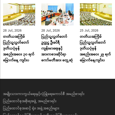
28 Jul, 2026
28 Jul, 2026
25 Jul, 2026
တတိယအကြိမ်
ပြည်သူ့လွှတ်တော်
တတိယအကြိမ်
ပြည်သူ့လွှတ်တော်
ဥက္ကဋ္ဌ ဦးခင်ရီ
ပြည်သူ့လွှတ်တော်
ဒုတိယပုံမှန်
ကျန်းမာရေးနှင့်
ဒုတိယပုံမှန်
အစည်းအဝေး ၃၀ ရက်
အားကစားဆိုင်ရာ
အစည်းအဝေး ၂၉ ရက်
မြောက်နေ့ ကျင်းပ
ကော်မတီအား တွေ့ဆုံ
မြောက်နေ့ကျင်းပ
အမျိုးသားကာကွယ်ရေးနှင့်လုံခြုံရေးကောင်စီ အမည်စာရင်း
ပြည်ထောင်စုအစိုးရအဖွဲ့ အမည်စာရင်း
ပြည်ထောင်စုအဆင့် ရုံး၊ အဖွဲ့အစည်းများ