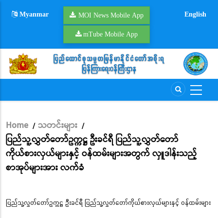
Skip
Myanmar
English
to
MOI News Mobile App
main
mTube Mobile App
content
Home
သတင်းများ
/
/
Breadcrumb
ပြည်သူ့လွှတ်တော်ဥက္ကဋ္ဌ ဦးခင်ရီ ပြည်သူ့လွှတ်တော်
ကိုယ်စားလှယ်များနှင့် ဝန်ထမ်းများအတွက် လှူဒါန်းသည့်
စာအုပ်များအား လက်ခံ
ပြည်သူ့လွှတ်တော်ဥက္ကဋ္ဌ ဦးခင်ရီ ပြည်သူ့လွှတ်တော်ကိုယ်စားလှယ်များနှင့် ဝန်ထမ်းများ