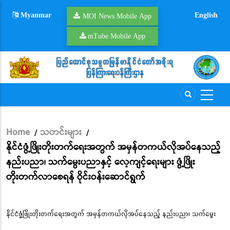
Skip
Myanmar
English
to
MOI News Mobile App
main
mTube Mobile App
content
Home
သတင်းများ
/
/
Breadcrumb
နိုင်ငံဖွံ့ဖြိုးတိုးတက်ရေးအတွက် အမှန်တကယ်လိုအပ်နေသည့်
နည်းပညာ၊ သက်မွေးပညာနှင့် လေ့ကျင့်ရေးများ ဖွံ့ဖြိုး
တိုးတက်လာစေရန် ဝိုင်းဝန်းဆောင်ရွက်
နိုင်ငံဖွံ့ဖြိုးတိုးတက်ရေးအတွက် အမှန်တကယ်လိုအပ်နေသည့် နည်းပညာ၊ သက်မွေး