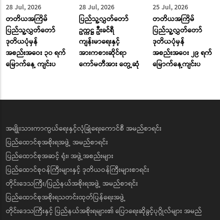
28 Jul, 2026
28 Jul, 2026
25 Jul, 2026
တတိယအကြိမ်
ပြည်သူ့လွှတ်တော်
တတိယအကြိမ်
ပြည်သူ့လွှတ်တော်
ဥက္ကဋ္ဌ ဦးခင်ရီ
ပြည်သူ့လွှတ်တော်
ဒုတိယပုံမှန်
ကျန်းမာရေးနှင့်
ဒုတိယပုံမှန်
အစည်းအဝေး ၃၀ ရက်
အားကစားဆိုင်ရာ
အစည်းအဝေး ၂၉ ရက်
မြောက်နေ့ ကျင်းပ
ကော်မတီအား တွေ့ဆုံ
မြောက်နေ့ကျင်းပ
အမျိုးသားကာကွယ်ရေးနှင့်လုံခြုံရေးကောင်စီ အမည်စာရင်း
ပြည်ထောင်စုအစိုးရအဖွဲ့ အမည်စာရင်း
ပြည်ထောင်စုအဆင့် ရုံး၊ အဖွဲ့အစည်းများ
ပြည်ထောင်စုဝန်ကြီးများနှင့် ဒုတိယဝန်ကြီးများစာရင်း
တိုင်းဒေသကြီး/ပြည်နယ်အစိုးရအဖွဲ့ အမည်စာရင်း
ပြည်ထောင်စုအစိုးရသတင်းထုတ်ပြန်ရေးအဖွဲ့
တိုင်းဒေသကြီးနှင့် ပြည်နယ်အစိုးရများ၏ ပြောရေးဆိုခွင့်ပုဂ္ဂိုလ်များ အမည်