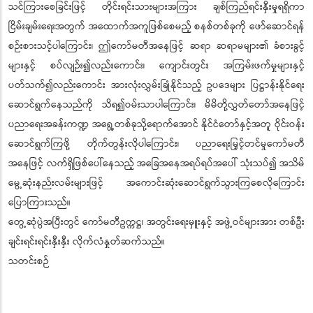
သင်ကြားစေခြင်းဖြင့် တိုင်းရင်းသားများအကြား ချစ်ကြည်ရင်းနှီးမှုရရှိကာ
ငြိမ်းချမ်းရေးအတွက် အထောက်အကူဖြစ်စေမည့် စနစ်တစ်ခုကို ဖော်ဆောင်ရန်
စဉ်းစားသင့်ပါကြောင်း၊ ဤကော်မတီအနေဖြင့် ဆရာ ဆရာမများ၏ ခံစားခွင့်
များနှင့် စပ်လျဉ်း၍လည်းကောင်း၊ ကျောင်းတွင်း အကြမ်းဖက်မှုများနှင့်
ပတ်သက်၍လည်းကောင်း အားလုံးလွှမ်းခြုံနိုင်သည့် ဥပဒေများ ပြဋ္ဌာန်းနိုင်ရေး
ဆောင်ရွက်နေသည်ကို သိရ၍ဝမ်းသာပါကြောင်း၊ မိမိတို့လွှတ်တော်အနေဖြင့်
ပညာရေးအခန်းကဏ္ဍ အရွေ့တစ်ခုသို့ရောက်အောင် နိုင်ငံတော်နှင့်အတူ ဝိုင်းဝန်း
ဆောင်ရွက်ကြဖို့ တိုက်တွန်းလိုပါကြောင်း၊ ပညာရေးမြှင့်တင်မှုကော်မတီ
အနေဖြင့် လက်ရှိဖြစ်ပေါ်နေသည့် အခြေအနေအရပ်ရပ်အပေါ် သုံးသပ်၍ အသိမ်
မွေ့ဆုံးနည်းလမ်းများဖြင့် အကောင်းဆုံးဆောင်ရွက်သွားကြစေလိုကြောင်း
ပြောကြားသည်။
တွေ့ဆုံပွဲအပြီးတွင် ကော်မတီဥက္ကဋ္ဌ၊ အတွင်းရေးမှူးနှင့် အဖွဲ့ဝင်များအား တစ်ဦး
ချင်းရင်းရင်းနှီးနှီး လိုက်လံနှုတ်ဆက်သည်။
သတင်းစဉ်