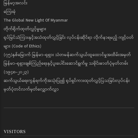
မြန်မာ့အလင်း
ကြေးမုံ
The Global New Light Of Myanmar
တိုက်ရိုက်ထုတ်လွှင့်မှုများ
ရုပ်မြင်သံကြားနှင့်အသံထုတ်လွှင့်ခြင်း လုပ်ငန်းဆိုင်ရာ လိုက်နာရမည့် ကျင့်ဝတ်
များ (Code of Ethics)
(၇၅)နှစ်မြောက် မြန်မာ-ရုရှား သံတမန်ဆက်သွယ်ထူထောင်မှုအထိမ်းအမှတ်
မြန်မာ-ရုရှားချစ်ကြည်ရေးနှင့်ပူးပေါင်းဆောင်ရွက်မှု သမိုင်းဓာတ်ပုံမှတ်တမ်း
(၁၉၄၈-၂၀၂၃)
ဆက်သွယ်ရေးကွန်ရက်ကိုအသုံးပြု၍ ရုပ်ရှင်ကားထုတ်လွှင့်ပြသခြင်းလုပ်ငန်း
မှတ်ပုံတင်လက်မှတ်လျှောက်လွှာ
VISITORS