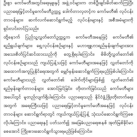
ဦးစွာ ကော်မတီအတွင်းရေးမှူးနှင့် အဖွဲ့ဝင်များက တစ်ဦးချင်းမိတ်ဆက်ကြပြီး
ပညာရေးမြှင့်တင်မှုကော်မတီဥက္ကဋ္ဌ ဒေါက်တာလှတင့်က ကော်မတီ၏ လုပ်ငန်း
တာဝန်များ၊ ဆက်လက်ဆောင်ရွက်မည့် လုပ်ငန်းများနှင့် အစီအမံများကို
ရှင်းလင်းတင်ပြသည်။
ထို့နောက် ပြည်သူ့လွှတ်တော်ဥက္ကဋ္ဌက ကော်မတီအနေဖြင့် ကော်မတီ၏
ရည်ရွယ်ချက်များ၊ ရှေ့လုပ်ငန်းစဉ်များနှင့် မဟာဗျူဟာရည်မှန်းချက်များအား
အသေးစိတ်ပြင်ဆင်ထားသည်ကို တွေ့ရှိရပါကြောင်း၊ မိမိတို့လွှတ်တော်၏
လုပ်ငန်းစဉ်များသည် ကျယ်ပြန့်သဖြင့် ကော်မတီများအနေဖြင့် လွှတ်တော်ကို
အထောက်အကူပြုနိုင်ရေးအတွက် မျှော်မှန်းဆောင်ရွက်ကြရမည်ဖြစ်ပါကြောင်း၊
ကော်မတီများသည် လွှတ်တော်၏ ဒေါက်တိုင်များဖြစ်၍ လွှတ်တော်၏
ရည်မှန်းချက်တာဝန်များ အောင်မြင်ခြင်း၊ တိုးတက်ခြင်းသည် ကော်မတီများ
အပေါ်တွင် မူတည်လျက်ရှိပါကြောင်း၊ ပညာရေးသည် နိုင်ငံဖွံ့ဖြိုးတိုးတက်ရေး
အတွက် အရေးကြီးသဖြင့် ပညာရေးမြှင့်တင်မှုကော်မတီအနေဖြင့် လုပ်ငန်း
တာဝန်များ ဆောင်ရွက်ရာတွင် ကျယ်ကျယ်ပြန့်ပြန့် သုံးသပ်ဆောင်ရွက်ကြစေ
လိုပါကြောင်း၊ ပညာရေးနှင့် ပတ်သက်၍ အခြေခံပညာရေးစနစ် အုတ်မြစ်ခိုင်မာ
စေအောင် ကြိုးစားဆောင်ရွက်သွားရမည်ဖြစ်ကြောင်း။