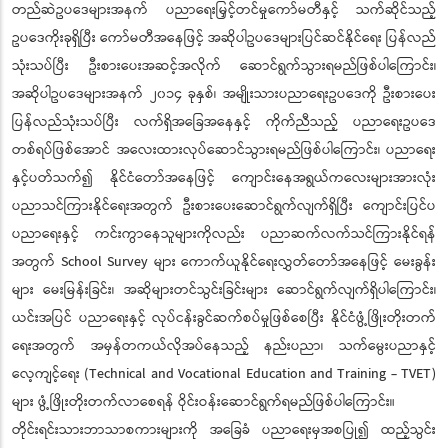
တည်ဆဲဥပဒေများအနက် ပညာရေးမြှင့်တင်မှုကော်မတီနှင့် သက်ဆိုင်သည့်
ဥပဒေကိုးခုရှိပြီး ကော်မတီအနေဖြင့် အဆိုပါဥပဒေများပြင်ဆင်နိုင်ရေး ပြန်လည်
သုံးသပ်ပြီး ဦးစားပေးအဆင့်အလိုက် ဆောင်ရွက်သွားရမည်ဖြစ်ပါကြောင်း၊
အဆိုပါဥပဒေများအနက် ၂၀၁၄ ခုနှစ်၊ အမျိုးသားပညာရေးဥပဒေကို ဦးစားပေး
ပြန်လည်သုံးသပ်ပြီး လက်ရှိအခြေအနေနှင့် ကိုက်ညီသည့် ပညာရေးဥပဒေ
တစ်ရပ်ဖြစ်အောင် အလေးထားလုပ်ဆောင်သွားရမည်ဖြစ်ပါကြောင်း၊ ပညာရေး
နှင့်ပတ်သက်၍ နိုင်ငံတော်အနေဖြင့် ကျောင်းနေအရွယ်ကလေးများအားလုံး
ပညာသင်ကြားနိုင်ရေးအတွက် ဦးစားပေးဆောင်ရွက်လျက်ရှိပြီး ကျောင်းပြင်ပ
ပညာရေးနှင့် ကင်းကွာနေသူများကိုလည်း ပညာဆက်လက်သင်ကြားနိုင်ရန်
အတွက် School Survey များ ကောက်ယူနိုင်ရေးလွှတ်တော်အနေဖြင့် မေးခွန်း
များ မေးမြန်းခြင်း၊ အဆိုများတင်သွင်းခြင်းများ ဆောင်ရွက်လျက်ရှိပါကြောင်း၊
ယင်းအပြင် ပညာရေးနှင့် လုပ်ငန်းခွင်ဆက်စပ်မှုဖြစ်စေပြီး နိုင်ငံဖွံ့ဖြိုးတိုးတက်
ရေးအတွက် အမှန်တကယ်လိုအပ်နေသည့် နည်းပညာ၊ သက်မွေးပညာနှင့်
လေ့ကျင့်ရေး (Technical and Vocational Education and Training - TVET)
များ ဖွံ့ဖြိုးတိုးတက်လာစေရန် ဝိုင်းဝန်းဆောင်ရွက်ရမည်ဖြစ်ပါကြောင်း။
တိုင်းရင်းသားဘာသာစကားများကို အခြေခံ ပညာရေးမှအစပြု၍ ထည့်သွင်း