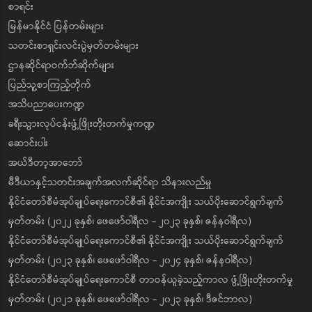
စာရင်း
မြန်မာနိုင်ငံ ပြန်တမ်းများ
သတင်းစာရှင်းလင်းပွဲမှတ်တမ်းများ
ဌာနဆိုင်ရာဝက်ဘ်ဆိုက်များ
ပြည်သူ့စာကြည့်တိုက်
အသိပညာပေးကဏ္ဍ
ခရီးသွားလုပ်ငန်းဖွံ့ဖြိုးတိုးတက်မှုကဏ္ဍ
ဆောင်းပါး
အယ်ဒီတာ့အာဘော်
မီဒီယာနှင့်သတင်းအချက်အလက်ဆိုင်ရာ သိနားလည်မှု
နိုင်ငံတော်စီမံအုပ်ချုပ်ရေးကောင်စီ၏ နိုင်ငံအကျိုး သယ်ပိုးဆောင်ရွက်ချက်
မှတ်တမ်း (၂၀၂၂ ခုနှစ်၊ ဖေဖော်ဝါရီလ - ၂၀၂၃ ခုနှစ်၊ ဇန်နဝါရီလ)
နိုင်ငံတော်စီမံအုပ်ချုပ်ရေးကောင်စီ၏ နိုင်ငံအကျိုး သယ်ပိုးဆောင်ရွက်ချက်
မှတ်တမ်း (၂၀၂၃ ခုနှစ်၊ ဖေဖော်ဝါရီလ - ၂၀၂၄ ခုနှစ်၊ ဇန်နဝါရီလ)
နိုင်ငံတော်စီမံအုပ်ချုပ်ရေးကောင်စီ တာဝန်ယူခဲ့သည့်ကာလ ဖွံ့ဖြိုးတိုးတက်မှု
မှတ်တမ်း (၂၀၂၁ ခုနှစ်၊ ဖေဖော်ဝါရီလ - ၂၀၂၃ ခုနှစ်၊ ဒီဇင်ဘာလ)