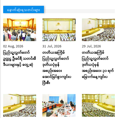
နောက်ဆုံးရသတင်းများ
02 Aug, 2026
31 Jul, 2026
29 Jul, 2026
ပြည်သူ့လွှတ်တော်
တတိယအကြိမ်
တတိယအကြိမ်
ဥက္ကဋ္ဌ ဦးခင်ရီ သတင်းမီ
ပြည်သူ့လွှတ်တော်
ပြည်သူ့လွှတ်တော်
ဒီယာများနှင့် တွေ့ဆုံ
ဒုတိယပုံမှန်
ဒုတိယပုံမှန်
အစည်းအဝေး
အစည်းအဝေး ၃၁ ရက်
အောင်မြင်စွာကျင်းပ
မြောက်နေ့ကျင်းပ
ပြီးစီး