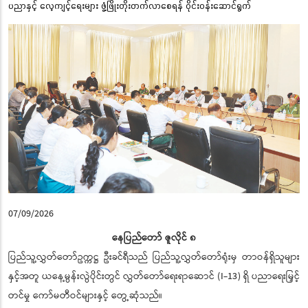
ပညာနှင့် လေ့ကျင့်ရေးများ ဖွံ့ဖြိုးတိုးတက်လာစေရန် ဝိုင်းဝန်းဆောင်ရွက်
07/09/2026
နေပြည်တော် ဇူလိုင် ၈
ပြည်သူ့လွှတ်တော်ဥက္ကဋ္ဌ ဦးခင်ရီသည် ပြည်သူ့လွှတ်တော်ရုံးမှ တာဝန်ရှိသူများ
နှင့်အတူ ယနေ့မွန်းလွဲပိုင်းတွင် လွှတ်တော်ရေးရာဆောင် (I-13) ရှိ ပညာရေးမြှင့်
တင်မှု ကော်မတီဝင်များနှင့် တွေ့ဆုံသည်။