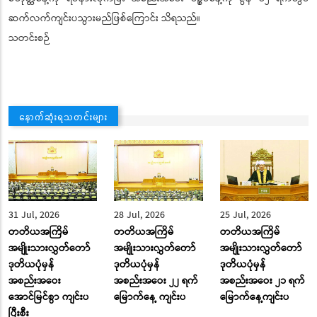
ဆက်လက်ကျင်းပသွားမည်ဖြစ်ကြောင်း သိရသည်။
သတင်းစဉ်
နောက်ဆုံးရသတင်းများ
31 Jul, 2026
28 Jul, 2026
25 Jul, 2026
တတိယအကြိမ်
တတိယအကြိမ်
တတိယအကြိမ်
အမျိုးသားလွှတ်တော်
အမျိုးသားလွှတ်တော်
အမျိုးသားလွှတ်တော်
ဒုတိယပုံမှန်
ဒုတိယပုံမှန်
ဒုတိယပုံမှန်
အစည်းအဝေး
အစည်းအဝေး ၂၂ ရက်
အစည်းအဝေး ၂၁ ရက်
အောင်မြင်စွာ ကျင်းပ
မြောက်နေ့ ကျင်းပ
မြောက်နေ့ကျင်းပ
ပြီးစီး