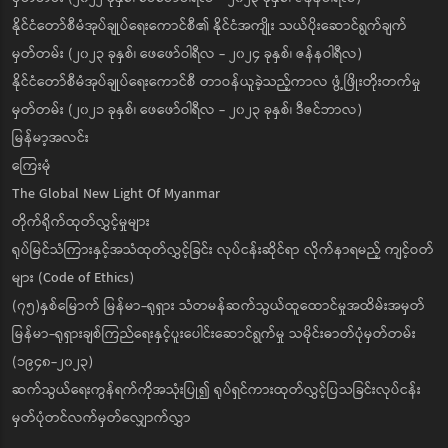
နိုင်ငံတော်စီမံအုပ်ချုပ်ရေးကောင်စီ၏ နိုင်ငံအကျိုး သယ်ပိုးဆောင်ရွက်ချက်
မှတ်တမ်း (၂၀၂၃ ခုနှစ်၊ ဖေဖော်ဝါရီလ - ၂၀၂၄ ခုနှစ်၊ ဇန်နဝါရီလ)
နိုင်ငံတော်စီမံအုပ်ချုပ်ရေးကောင်စီ တာဝန်ယူခဲ့သည့်ကာလ ဖွံ့ဖြိုးတိုးတက်မှု
မှတ်တမ်း (၂၀၂၁ ခုနှစ်၊ ဖေဖော်ဝါရီလ - ၂၀၂၃ ခုနှစ်၊ ဒီဇင်ဘာလ)
မြန်မာ့အလင်း
ကြေးမုံ
The Global New Light Of Myanmar
တိုက်ရိုက်ထုတ်လွှင့်မှုများ
ရုပ်မြင်သံကြားနှင့်အသံထုတ်လွှင့်ခြင်း လုပ်ငန်းဆိုင်ရာ လိုက်နာရမည့် ကျင့်ဝတ်
များ (Code of Ethics)
(၇၅)နှစ်မြောက် မြန်မာ-ရုရှား သံတမန်ဆက်သွယ်ထူထောင်မှုအထိမ်းအမှတ်
မြန်မာ-ရုရှားချစ်ကြည်ရေးနှင့်ပူးပေါင်းဆောင်ရွက်မှု သမိုင်းဓာတ်ပုံမှတ်တမ်း
(၁၉၄၈-၂၀၂၃)
ဆက်သွယ်ရေးကွန်ရက်ကိုအသုံးပြု၍ ရုပ်ရှင်ကားထုတ်လွှင့်ပြသခြင်းလုပ်ငန်း
မှတ်ပုံတင်လက်မှတ်လျှောက်လွှာ