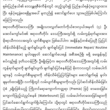
ရှမ်းပြည်နယ်၏ ဒေသန္တရစီမံကိန်းတွင် ထည့်သွင်း၍ ပြည်နယ်ရန်ပုံငွေလျာထား
ပြီး ရန်ပုံငွေခွဲဝေရရှိမှုအပေါ် မူတည်၍ ဆောင်ရွက်ပေး သွားမည်ဖြစ်ပါကြောင်း
ဖြေကြားသည်။
ဧရာဝတီတိုင်းဒေသကြီး အမျိုးသားလွှတ်တော်ကိုယ်စားလှယ်အမှတ် (၄) ဦး
အောင်ကျော်မင်း၏ ဧရာဝတီတိုင်း ဒေသကြီးအတွင်းရှိ လမ်းကွန်ရက်များအား
မိုးရာသီကာလအတွင်း ပျက်စီးမှုများ ဖြစ်ပေါ်ပါက အချိန်နှင့်တစ်ပြေးညီ ပြုပြင်
ထိန်းသိမ်းနိုင်မည့် ချက်ချင်းပျက်၊ ချက်ချင်းပြင် (Immediate Repari/ Routine
Maintenance) မူဝါဒချမှတ် ဆောင်ရွက်ပေးရန် အစီအစဉ်ရှိ၊ မရှိ မေးခွန်းနှင့်
စပ်လျဉ်း၍ ဒုတိယဝန်ကြီး ဦးမျိုးမြင့်က ဧရာဝတီတိုင်းဒေသကြီးအတွင်းရှိ လမ်း
ကွန်ရက်များကို ချက်ချင်းပျက်၊ ချက်ချင်းပြင်စနစ်ဖြင့် မိုးကာလတွင် လမ်းပေါက်
များနှင့် လမ်းပျက်စီးမှုများကို ထိန်းသိမ်းပြုပြင်ခြင်းများ ဆောင်ရွက်ရန် မူဝါဒ
ချမှတ်ထားရှိပြီး လက်ရှိတွင် လမ်းပျက်စီးမှုများကိုလည်း ပြင်ဆင်ထိန်းသိမ်းခြင်း
ပုံစံ ၂မျိုးဖြစ်သည့် ကြိုတင်ရောကျောက်ကတ္တရာ (Premix) ဖြင့် ဖာထေးခြင်း၊
ကျောက်ဖြည့်သဲညှပ်စနစ် (Waterbound) ဖြင့် လမ်းပေါက်ဖာထေးခြင်းများကို
ပြင်ဆင်ဆောင်ရွက်လျက်ရှိပါကြောင်း၊ သို့ရာတွင် ဧရာဝတီတိုင်းဒေသကြီးသည်
မြစ်ဝကျွန်းပေါ်ဒေသဖြစ်ခြင်း၊ မိုးများသည့်ဒေသဖြစ်ခြင်း၊ မိုးတွင်းကာလတွင်