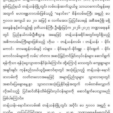
ရှမ်းပြည်နယ် တန့်ယန်းမြို့တွင်း လမ်းပန်းဆက်သွယ်မှု သာယာကောင်းမွန်ရေး
အတွက် မဟာဗျူဟာလမ်းဖြစ်သည့် “နောင်ဖာ” မိန်းလမ်းမကြီး အရှည် ပေ
၅၀၀၀၊ အကျယ် ပေ ၂၀၊ အမြင့် ၈ လက်မအား ပြုပြင်ပေးရန် အစီအစဉ်ရှိ၊ မရှိ
မေးခွန်းနှင့်စပ်လျဉ်း၍ ဒုတိယဝန်ကြီး ဦးမျိုးမြင့်က ၂၀၂၆-၂၀၂၇ ဘဏ္ဍာရေးနှစ်
တွင် ပြည်နယ်လမ်းဦးစီးဌာန အနေဖြင့် တန့်ယန်းခရိုင်အတွင်းတွင်ရှိသည့်
အဓိကလမ်းမကြီးများဖြစ်သည့် ဟိုယ - တန့်ယန်းလမ်း ၊ တန့်ယန်း - မိုင်း
ကောင်- တာမဆွန်လမ်းနှင့် လဲချား - မိုင်းနောင်-မိုင်းရှူး - မိုင်းအွတ် - မိုင်း
ကောင်လမ်းများကို လမ်း/ တံတား အဆင့်မြှင့်တင်ခြင်းလုပ်ငန်းများ ဆောင်ရွက်
ရန်ကိုသာ ရန်ပုံငွေလျာထားနိုင်ခဲ့ပါကြောင်း၊ ထို့ကြောင့် ဒေသတွင်း ကျေးရွာများ
အချင်းချင်း ကုန်စည်သယ်ယူပို့ဆောင်ရာတွင် အသုံးပြုသည့် တန့်ယန်း-နောင်
ဖာလမ်းကို လတ်တလောအနေဖြင့် အများပြည်သူများ သွားလာရာတွင်
အဆင်ပြေချောမွေ့စွာ သွားလာအသုံးပြုနိုင်ရန်အတွက် လမ်းတစ်လျှောက်
လိုအပ်သည့် ပြင်ဆင်ထိန်းသိမ်းခြင်းလုပ်ငန်းများကို ဆောင်ရွက်ပေးသွားမည်
ဖြစ်ပါကြောင်း။
တန့်ယန်း-နောင်ဖာလမ်း၏ တန့်ယန်းမြို့တွင်း အပိုင်း ပေ ၅၀၀၀ အရှည် ၈
လက်မ ထုပြုပြင်ခြင်းအား ၂၀၂၇ - ၂၀၂၈ ဘဏ္ဍာရေးနှစ်မှစတင်၍