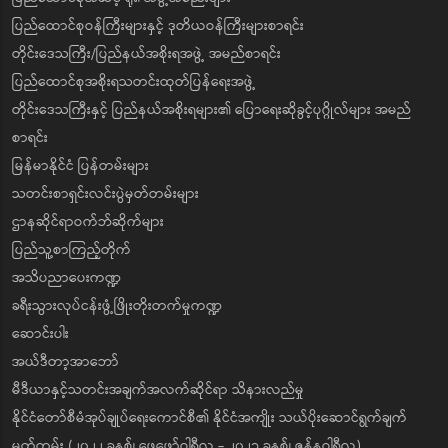
ပြည်ထောင်စုဝန်ကြီးများနှင့် ဒုတိယဝန်ကြီးများစာရင်း
တိုင်းဒေသကြီး/ပြည်နယ်အစိုးရအဖွဲ့ အမည်စာရင်း
ပြည်ထောင်စုအစိုးရသတင်းထုတ်ပြန်ရေးအဖွဲ့
တိုင်းဒေသကြီးနှင့် ပြည်နယ်အစိုးရများ၏ ပြောရေးဆိုခွင့်ပုဂ္ဂိုလ်များ အမည်
စာရင်း
မြန်မာနိုင်ငံ ပြန်တမ်းများ
သတင်းစာရှင်းလင်းပွဲမှတ်တမ်းများ
ဌာနဆိုင်ရာဝက်ဘ်ဆိုက်များ
ပြည်သူ့စာကြည့်တိုက်
အသိပညာပေးကဏ္ဍ
ခရီးသွားလုပ်ငန်းဖွံ့ဖြိုးတိုးတက်မှုကဏ္ဍ
ဆောင်းပါး
အယ်ဒီတာ့အာဘော်
မီဒီယာနှင့်သတင်းအချက်အလက်ဆိုင်ရာ သိနားလည်မှု
နိုင်ငံတော်စီမံအုပ်ချုပ်ရေးကောင်စီ၏ နိုင်ငံအကျိုး သယ်ပိုးဆောင်ရွက်ချက်
မှတ်တမ်း (၂၀၂၂ ခုနှစ်၊ ဖေဖော်ဝါရီလ - ၂၀၂၃ ခုနှစ်၊ ဇန်နဝါရီလ)