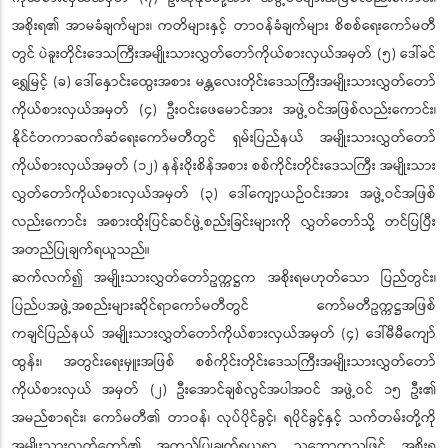
အစိုးရ၏ အာမခံချက်များ၊ ကတိများနှင့် တာဝန်ခံချက်များ စိစစ်ရေးကော်မတီ
တွင် ပဲခူးတိုင်းဒေသကြီးအမျိုးသားလွှတ်တော်ကိုယ်စားလှယ်အမှတ် (၅) ဒေါ်ခင်
ရွှေမြင့် (ခ) ဒေါ်နှောင်းထွေးအစား မန္တလေးတိုင်းဒေသကြီးအမျိုးသားလွှတ်တော်
ကိုယ်စားလှယ်အမှတ် (၄) ဦးဝင်းဖေမောင်အား အဖွဲ့ဝင်အဖြစ်လည်းကောင်း၊
နိုင်ငံတကာဆက်ဆံရေးကော်မတီတွင် ရှမ်းပြည်နယ် အမျိုးသားလွှတ်တော်
ကိုယ်စားလှယ်အမှတ် (၁၂) နန်းဝိုးစိန်အစား စစ်ကိုင်းတိုင်းဒေသကြီး အမျိုးသား
လွှတ်တော်ကိုယ်စားလှယ်အမှတ် (၃) ဒေါ်ကျော့ယဉ်ဝင်းအား အဖွဲ့ဝင်အဖြစ်
လည်းကောင်း အစားထိုးပြင်ဆင်ဖွဲ့စည်းခြင်းများကို လွှတ်တော်သို့ တင်ပြပြီး
အတည်ပြုချက်ရယူသည်။
ဆက်လက်၍ အမျိုးသားလွှတ်တော်ဥက္ကဋ္ဌက အစိုးရမဟုတ်သော ပြည်တွင်း၊
ပြည်ပအဖွဲ့အစည်းများဆိုင်ရာကော်မတီတွင် ကော်မတီဥက္ကဋ္ဌအဖြစ်
ကချင်ပြည်နယ် အမျိုးသားလွှတ်တော်ကိုယ်စားလှယ်အမှတ် (၄) ဒေါ်မီမီကျော်
ထွန်း၊ အတွင်းရေးမှူးအဖြစ် စစ်ကိုင်းတိုင်းဒေသကြီးအမျိုးသားလွှတ်တော်
ကိုယ်စားလှယ် အမှတ် (၂) ဦးအောင်ချစ်လွင်အပါအဝင် အဖွဲ့ဝင် ၁၅ ဦး၏
အမည်စာရင်း၊ ကော်မတီ၏ တာဝန်၊ လုပ်ပိုင်ခွင့်၊ ရပိုင်ခွင့်နှင့် သက်တမ်းတို့ကို
အမျိုးသားလွှတ်တော်၏ အတည်ပြုချက်ရယူရာ သဘောတူသဖြင့် အစိုးရ