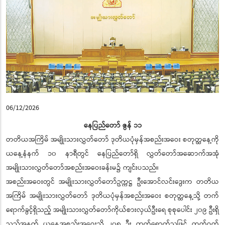
06/12/2026
နေပြည်တော် ဇွန် ၁၁
တတိယအကြိမ် အမျိုးသားလွှတ်တော် ဒုတိယပုံမှန်အစည်းအဝေး စတုတ္ထနေ့ကို
ယနေ့နံနက် ၁၀ နာရီတွင် နေပြည်တော်ရှိ လွှတ်တော်အဆောက်အအုံ
အမျိုးသားလွှတ်တော်အစည်းအဝေးခန်းမ၌ ကျင်းပသည်။
အစည်းအဝေးတွင် အမျိုးသားလွှတ်တော်ဥက္ကဋ္ဌ ဦးအောင်လင်းဒွေးက တတိယ
အကြိမ် အမျိုးသားလွှတ်တော် ဒုတိယပုံမှန်အစည်းအဝေး စတုတ္ထနေ့သို့ တက်
ရောက်ခွင့်ရှိသည့် အမျိုးသားလွှတ်တော်ကိုယ်စားလှယ်ဦးရေ စုစုပေါင်း ၂၀၉ ဦးရှိ
သည့်အနက် ယနေ့အစည်းအဝေးသို့ ၂၀၈ ဦး တက်ရောက်သဖြင့် ထက်ဝက်