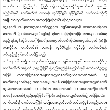
မဟုတ်သော ပြည်တွင်း၊ ပြည်ပအဖွဲ့အစည်းများဆိုင်ရာကော်မတီ ဖွဲ့စည်း
ကြောင်းနှင့် ကော်မတီ၏ တာဝန်၊ လုပ်ပိုင်ခွင့်၊ ရပိုင်ခွင့်နှင့် သက်တမ်းတို့ကို
အမျိုးသားလွှတ်တော်က အတည်ပြုကြောင်း ကြေညာသည်။
ထို့နောက် အမျိုးသားလွှတ်တော်ဥက္ကဋ္ဌက ကျန်းမာရေးနှင့် အားကစားဆိုင်ရာ
ကော်မတီ ဖွဲ့စည်းရေးနှင့်စပ်လျဉ်း၍ ရှင်းလင်းပြောကြားပြီး တာဝန်ပေးအပ်ခံရ
သည့် ရန်ကုန်တိုင်းဒေသကြီးအမျိုးသားလွှတ်တော်ကိုယ်စားလှယ်အမှတ် (၁) ဦး
ဝင်းလှိုင်က ကော်မတီ၏ တာဝန်၊ လုပ်ပိုင်ခွင့်၊ ရပိုင်ခွင့်၊ သက်တမ်းနှင့်
စပ်လျဉ်း၍ ရှင်းလင်းတင်ပြသည်။
ယင်းနောက် အမျိုးသားလွှတ်တော်ဥက္ကဋ္ဌက ကျန်းမာရေးနှင့် အားကစားဆိုင်ရာ
ကော်မတီကို အဖွဲ့ဝင် (၁၅) ဦးဖြင့် ဖွဲ့စည်းမည်ဖြစ်ကြောင်းနှင့် ကော်မတီဥက္ကဋ္ဌ
အဖြစ် ကယားပြည်နယ်အမျိုးသားလွှတ်တော်ကိုယ်စားလှယ်အမှတ် (၉)
ဒေါက်တာနိုင်လင်းနှင့် အတွင်းရေးမှူးအဖြစ် ရှမ်းပြည်နယ်အမျိုးသားလွှတ်တော်
ကိုယ်စားလှယ်အမှတ် (၁) ဒေါက်တ အမ်ဇော်လတ် (ခ) ဆမ်းမားကို့(စ်)တို့ကို
တာဝန်ပေးအပ်ဖွဲ့စည်းမည်ဖြစ်ကြောင်း အမျိုးသားလွှတ်တော်သို့ တင်ပြသည်။
ဆက်လက်၍ တတိယအကြိမ် အမျိုးသားလွှတ်တော် ဒုတိယပုံမှန်အစည်းအဝေး
စတုတ္ထနေ့ကို ရပ်နားလိုက်ပြီး အစည်းအဝေး ပဉ္စမနေ့ကို ဇွန် ၁၂ ရက်တွင်