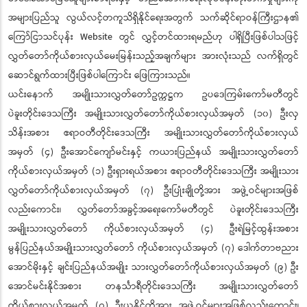
အများပြည်သူ လွယ်လင့်တကူသိရှိနိုင်ရေးအတွက် သက်ဆိုင်ရာဝန်ကြီးဌာန၏
ကြော်ငြာသင်ပုန်း Website တွင် လွှင့်တင်ထားရမည်ဟု ပါရှိပြီးဖြစ်ပါသဖြင့်
လွှတ်တော်ကိုယ်စားလှယ်မေးမြန်းသည့်အချက်များ အားလုံးသည် လက်ရှိတွင်
ဆောင်ရွက်ထားပြီးဖြစ်ပါကြောင်း ဖြေကြားသည်။
ယင်းနောက် အမျိုးသားလွှတ်တော်ဥက္ကဋ္ဌက ဥပဒေကြမ်းကော်မတီတွင်
ပဲခူးတိုင်းဒေသကြီး အမျိုးသားလွှတ်တော်ကိုယ်စားလှယ်အမှတ် (၁၀) ဦးလှ
သိန်းအစား ဧရာဝတီတိုင်းဒေသကြီး အမျိုးသားလွှတ်တော်ကိုယ်စားလှယ်
အမှတ် (၄) ဦးအောင်ကျော်မင်းနှင့် ကယားပြည်နယ် အမျိုးသားလွှတ်တော်
ကိုယ်စားလှယ်အမှတ် (၁) ဦးရှားရယ်အစား ဧရာဝတီတိုင်းဒေသကြီး အမျိုးသား
လွှတ်တော်ကိုယ်စားလှယ်အမှတ် (၇) ဦးပြုံးချိုတို့အား အဖွဲ့ဝင်များအဖြစ်
လည်းကောင်း၊ လွှတ်တော်အခွင့်အရေးကော်မတီတွင် ပဲခူးတိုင်းဒေသကြီး
အမျိုးသားလွှတ်တော် ကိုယ်စားလှယ်အမှတ် (၄) ဦးရဲမြင့်ထွန်းအစား
မွန်ပြည်နယ်အမျိုးသားလွှတ်တော် ကိုယ်စားလှယ်အမှတ် (၇) ဒေါက်တာဗညား
အောင်မိုးနှင့် ချင်းပြည်နယ်အမျိုး သားလွှတ်တော်ကိုယ်စားလှယ်အမှတ် (၉) ဦး
အောင်မင်းနိုင်အစား တနင်္သာရီတိုင်းဒေသကြီး အမျိုးသားလွှတ်တော်
ကိုယ်စားလှယ်အမှတ် (၇) ဦးယုနိုင်တို့အား အဖွဲ့ဝင်များအဖြစ်လည်းကောင်း၊