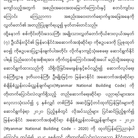
ကျော်သည့်အတွက် အစည်းအဝေးအထမြောက်ကြောင်းနှင့် စတင်ကျင်းပ
ကြောင်း ကြေညာကာ အစည်းအဝေးတက်ရောက်မှုအခြေအနေကို
လွှတ်တော်၏ အတည်ပြုချက်ရယူ၍ မှတ်တမ်းတင်သည်။
ထို့နောက် စစ်ကိုင်းတိုင်းဒေသကြီး အမျိုးသားလွှတ်တော်ကိုယ်စားလှယ်အမှတ်
(၇) ဦးသိန်းလှိုင်၏ မြန်မာနိုင်ငံအဆောက်အအုံဆိုင်ရာ ကိုဓဥပဒေကို ပြုစုထုတ်
ဝေ၍ ကိုဓဥပဒေပြဋ္ဌာန်းချက်ပါအတိုင်း လိုက်နာကျင့်သုံးစေရေး ဆောင်ရွက်နိုင်
ပါရန် ပြည်ထောင်စုအစိုးရအား တိုက်တွန်းကြောင်းအဆိုအပေါ် မည်သို့အရေးယူ
ဆောင်ရွက်ထားသည်ကို သိရှိလိုခြင်းမေးခွန်းနှင့်စပ်လျဉ်း၍ ဆောက်လုပ်ရေး
ဝန်ကြီးဌာန ဒုတိယဝန်ကြီး ဦးမျိုးမြင့်က မြန်မာနိုင်ငံ အဆောက်အအုံဆိုင်ရာ
စံချိန်စံညွှန်းလမ်းညွှန်ချက်များ(Myanmar National Building Code) ကို
တိုးတက်ပြောင်းလဲလျက်ရှိသည့် တည်ဆောက်ရေးဆိုင်ရာ ပညာရပ်များအား
လေ့လာသုံးသပ်၍ ၄ နှစ်လျှင် တစ်ကြိမ် အဆင့်မြှင့်တင်ထုတ်ပြန်ခြင်းများကို
ဆောင်ရွက်ခဲ့ရာ ၂၀၂၀ ပြည့်နှစ်တွင် လိုအပ်သည်များ ပြင်ဆင်ဖြည့်စွက်၍
မြန်မာနိုင်ငံ အဆောက်အအုံဆိုင်ရာ စံချိန်စံညွှန်းလမ်းညွှန်ချက်များ - ၂၀၂၀
(Myanmar National Building Code - 2020) ကို ထုတ်ပြန်ကြေညာခဲ့ပါ
ကြောင်း၊ ထပ်မံ၍ ၂၀၂၄ ခုနှစ်တွင် တိုးတက်ပြောင်းလဲလာသော နိုင်ငံတကာ