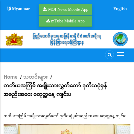
Skip
Myanmar
English
to
MOI News Mobile App
main
mTube Mobile App
content
Home
သတင်းများ
/
/
Breadcrumb
တတိယအကြိမ် အမျိုးသားလွှတ်တော် ဒုတိယပုံမှန်
အစည်းအဝေး စတုတ္ထနေ့ ကျင်းပ
တတိယအကြိမ် အမျိုးသားလွှတ်တော် ဒုတိယပုံမှန်အစည်းအဝေး စတုတ္ထနေ့ ကျင်းပ