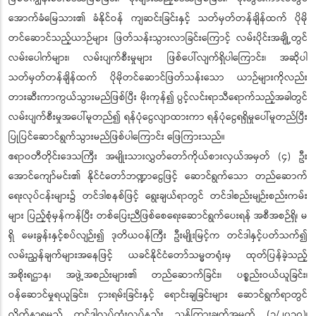
အောက်ခံမြေသား၏ ခံနိုင်ဝန် ကျဆင်းခြင်းနှင့် သတ်မှတ်တန်ချိန်ထက် ပိုမို
တင်ဆောင်သည့်ယာဉ်များ ဖြတ်သန်းသွားလာခြင်းကြောင့် လမ်းပိုင်းအချို့တွင်
လမ်းပေါက်များ၊ လမ်းပျက်စီးမှုများ ဖြစ်ပေါ်လျက်ရှိပါကြောင်း၊ အဆိုပါ
သတ်မှတ်တန်ချိန်ထက် ပိုမိုတင်ဆောင်ဖြတ်သန်းသော ယာဉ်များကိုလည်း
တားဆီးကာကွယ်သွားမည်ဖြစ်ပြီး မိုးကုန်၍ ပွင့်လင်းရာသီရောက်သည့်အခါတွင်
လမ်းပျက်စီးမှုအပေါ်မူတည်၍ ရန်ပုံငွေလျာထားကာ ရန်ပုံငွေရရှိမှုပေါ်မူတည်ပြီး
ပြုပြင်ဆောင်ရွက်သွားမည်ဖြစ်ပါကြောင်း ဖြေကြားသည်။
ဧရာဝတီတိုင်းဒေသကြီး အမျိုးသားလွှတ်တော်ကိုယ်စားလှယ်အမှတ် (၄) ဦး
အောင်ကျော်မင်း၏ နိုင်ငံတော်ဘဏ္ဍာငွေဖြင့် ဆောင်ရွက်သော တည်ဆောက်
ရေးလုပ်ငန်းများ၌ တင်ဒါစနစ်ဖြင့် ရွေးချယ်ရာတွင် တင်ဒါစည်းမျဉ်းစည်းကမ်း
များ ပြည့်စုံမှန်ကန်ပြီး တစ်ပြေးညီဖြစ်စေရေးဆောင်ရွက်ပေးရန် အစီအစဉ်ရှိ၊ မ
ရှိ‌ မေးခွန်းနှင့်စပ်လျဉ်း၍ ဒုတိယဝန်ကြီး ဦးမျိုးမြင့်က တင်ဒါနှင့်ပတ်သက်၍
လမ်းညွှန်ချက်များအနေဖြင့် ယခင်နိုင်ငံတော်သမ္မတရုံးမှ ထုတ်ပြန်ခဲ့သည့်
အစိုးရဌာန၊ အဖွဲ့အစည်းများ၏ တည်ဆောက်ခြင်း၊ ပစ္စည်းဝယ်ယူခြင်း၊
ဝန်ဆောင်မှုရယူခြင်း၊ ငှားရမ်းခြင်းနှင့် ရောင်းချခြင်းများ ဆောင်ရွက်ရာတွင်
လိုက်နာရမည့် တင်ဒါလုပ်ထုံးလုပ်နည်း ညွှန်ကြားချက်အမှတ် (၁/၂၀၁၇)၊