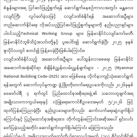
စံနှုန်းများအရ ပြင်ဆင်ဖြည့်စွက်ရန် ဆောင်ရွက်နေစဉ်ကာလအတွင်း မန္တလေး
ငလျင်ကြီး လှုပ်ခတ်ခဲ့သဖြင့် ငလျင်ဒဏ်ခံနိုင်ရန် အဆောက်အဦများ
တည်ဆောက်နိုင်ရေး လိုအပ်သည့်ပြင်ဆင်ဖြည့်စွက်မှုများကို နည်းပညာရှင်များ
ပါဝင်သည့်Technical Working Group များ၊ မြန်မာနိုင်ငံငလျင်ကော်မတီ၊
မြန်မာနိုင်ငံဘူမိသိပ္ပံအသင်းတို့နှင့် ပူးပေါင်း၍ ဆောင်ရွက်ခဲ့ပြီး ၂၀၂၅ ခုနှစ်
ဇူလိုင်လတွင် စတင်၍ ဖြန့်ဝေခဲ့ပြီးဖြစ်ပါကြောင်း။
ငလျင်ဒဏ်ခံနိုင်သည့် အဆောက်အဦများ ပေါ်ထွန်းလာစေရေး မြန်မာနိုင်ငံ
အဆောက်အအုံဆိုင်ရာ စံချိန်စံညွှန်းလမ်းညွှန်ချက်များ - ၂၀၂၅ (Myanmar
National Buildinig Code-2025) အား မဖြစ်မနေ လိုက်နာကျင့်သုံးဆောင်ရွက်
ရန်အတွက် ဆောက်လုပ်မှုကဏ္ဍ ဖွံ့ဖြိုးတိုးတက်ရေးဥပဒေကိုလည်း ၂၀၂၆ခုနှစ်
ဖေဖော်ဝါရီ ၄ ရက်တွင် ပြည်ထောင်စုအစိုးရအဖွဲ့၏ သဘောတူချက်အရ
အမျိုးသားကာကွယ်ရေးနှင့် လုံခြုံရေးကောင်စီဥပဒေအမှတ် ၅/၂၀၂၆ ဖြင့်
ထုတ်ပြန်ကြေညာခဲ့ပြီး နည်းဥပဒေများကိုလည်း ဆက်လက်ရေးဆွဲလျက်ရှိပါ
ကြောင်းနှင့် ပြည်ထောင်စုအစိုးရအား တိုက်တွန်းကြောင်းအဆိုအပေါ် ရှင်းလင်း
ဖော်ပြခဲ့သည့်အတိုင်း ဆောင်ရွက်လျက်ရှိပါကြောင်း ဖြေကြားသည်။
ရှမ်းပြည်နယ် အမျိုးသားလွှတ်တော်ကိုယ်စားလှယ်အမှတ် (၁၀) စိုင်းဝင်းခိုင်၏