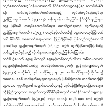
တည်ဆောက်ရေးလုပ်ငန်းများအတွက် နိုင်ငံတော်ဘဏ္ဍာရန်ပုံငွေ တောင်းခံခြင်း
နှင့် တင်ဒါဆိုင်ရာစံသတ်မှတ်ထားသည့် လုပ်ထုံးလုပ်နည်းဆိုင်ရာ
ညွှန်ကြားချက်အမှတ် (၇/၂၀၁၇)၊ အစိုးရ ၏ ဝယ်ယူခြင်း၊ နိုင်ငံပိုင်ပစ္စည်းများ
ထုခွဲ ခြင်းနှင့် ငှားရမ်းခြင်းလုပ်ငန်းများ ဆောင်ရွက်ရာတွင် လိုက်နာရမည့်
ညွှန်ကြားချက်အမှတ် (၁/၂၀၂၂)၊ ငလျင်နှင့်ပတ်သက်၍ မန္တလေးငလျင်ကြီးဒဏ်
သင့် နိုင်ငံပိုင် အဆောက်အအုံများအား ပြုပြင်ခြင်းနှင့် ပြန်လည်တည်ဆောက်
ခြင်းဆိုင်ရာ ညွှန်ကြားချက်အမှတ် (၁/၂၀၂၅) တို့ကို ထုတ်ပြန်ထားပြီးဖြစ်ပါ၍
လမ်းညွှန်ချက်နှင့်အညီ လိုက်နာဆောင်ရွက်ရမည်ဖြစ်ပါကြောင်း။
တင်ဒါဖွင့်ဖောက် ရွေးချယ်ရာတွင် ဈေးနှုန်းတစ်ခုတည်းကိုသာ အဓိကမထားဘဲ
ရွေးချယ်ခြင်းနှင့်ပတ်သက်၍ ယခင်နိုင်ငံတော်သမ္မတရုံး ညွှန်ကြားချက်အမှတ်
(၇/၂၀၂၀) စာပိုဒ်-၆၂ နှင့် စာပိုဒ်-၉၂ မှ ၉၈ အထိစာပိုဒ်များကိုလိုက်နာ၍
အမှတ်ပေးစနစ် သတ်မှတ်ရွေးချယ်သွားရမည် ဖြစ်ပါကြောင်း၊ တင်ဒါအောင်မြင်
သွားသောကုမ္ပဏီများ၏ အချက်အလက်များနှင့် လုပ်ငန်းပြီးစီးမှုအခြေအနေများ
ကို ပြည်သူလူထုက အလွယ်တကူသိရှိနိုင်ရန်အတွက် ယခင်နိုင်ငံတော်သမ္မတရုံး၊
ညွှန်ကြားချက်အမှတ် (၇/၂၀၂၀) စာပိုဒ်-၁၁၀နှင့် စာပိုဒ်-၁၄၁ (က) တို့တွင်
တင်ဒါအောင်မြင်သူများစာရင်းနှင့် တည်ဆောက်ရေးလုပ်ငန်းတိုးတက်မှုများကို