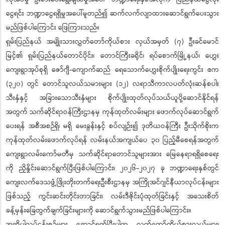
ငွေရင်း ဘဏ္ဍာငွေရရှိမှုအပေါ်မူတည်၍ ဆက်လက်လျာထားဆောင်ရွက်ပေးသွား
မည်ဖြစ်ပါကြောင်း ဖြေကြားသည်။
ရှမ်းပြည်နယ် အမျိုးသားလွှတ်တော်ကိုယ်စား လှယ်အမှတ် (၇) ဦးခင်မောင်
မြင့်၏ ရှမ်းပြည်နယ်တောင်ပိုင်း၊ တောင်ကြီးခရိုင်၊ ရပ်စောက်မြို့နယ်၊ ဟွှေး
ကျေးရွာအုပ်စုရှိ ဇော်ဂျီ-ကျောက်ဆည် ရေသောက်ဟွှေးစိုက်ပျိုးရေးကွင်း ဧက
(၃၂၀) တွင် တောင်သူလယ်သမားများ (၁၂) လရာသီကာလပတ်လုံးဆန်စပါး
သီးနှံနှင့် အခြားသောသီးနှံများ စိုက်ပျိုးထုတ်လုပ်သယ်ယူပို့ဆောင်နိုင်ရန်
အတွက် သက်ဆိုင်ရာဝန်ကြီးဌာနမှ ကုန်ထုတ်လမ်းများ ဖောက်လုပ်ဆောင်ရွက်
ပေးရန် အစီအစဉ်ရှိ၊ မရှိ မေးခွန်းနှင့် စပ်လျဉ်း၍ ဒုတိယဝန်ကြီး ဦးသိုက်စိုးက
ကုန်ထုတ်လမ်းဖောက်လုပ်ရန် လမ်းနယ်အကျယ်ပေ ၃၀ ပြည့်မီစေရန်အတွက်
ကျေးရွာလမ်းကော်မတီမှ သက်ဆိုင်ရာတောင်သူများအား မြေနေရာရရှိစေရေး
ကို ညှိနှိုင်းဆောင်ရွက်ပြီးဖြစ်ပါကြောင်း၊ ၂၀၂၆-၂၀၂၇ ခု ဘဏ္ဍာရေးနှစ်တွင်
ကျေးလက်ဒေသဖွံ့ဖြိုးတိုးတက်ရေးဦးစီးဌာနမှ အကြိုအင်ဂျင်နီယာလုပ်ငန်းများ
ဖြစ်သည့် ကွင်းဆင်းတိုင်းတာခြင်း၊ လမ်းဒီဇိုင်းပုံထုတ်ခြင်းနှင့် အသေးစိတ်
ခန့်မှန်းခြေတွက်ချက်ခြင်းများကို ဆောင်ရွက်သွားမည်ဖြစ်ပါကြောင်း။
အဆိုပါလုပ်ငန်းစဉ်များ ဆောင်ရွက်ပြီးပါက လွှတ်တော်ကိုယ်စားလှယ်များ၊