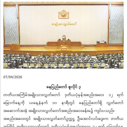
07/04/2026
နေပြည်တော် ဇူလိုင် ၃
တတိယအကြိမ်အမျိုးသားလွှတ်တော် ဒုတိယပုံမှန်အစည်းအဝေး ၁၂ ရက်
မြောက်နေ့ကို ယနေ့နံနက် ၁၀ နာရီတွင် နေပြည်တော်ရှိ လွှတ်တော်
အဆောက်အအုံ အမျိုးသားလွှတ်တော်အစည်းအဝေးခန်းမ၌ ကျင်းပသည်။
အစည်းအဝေးတွင် အမျိုးသားလွှတ်တော်ဥက္ကဋ္ဌ ဦးအောင်လင်းဒွေးက တတိယ
အကြိမ် အမျိုးသားလွှတ်တော် ဒုတိယပုံမှန်အစည်းအဝေး ၁၂ ရက် မြောက်နေ့