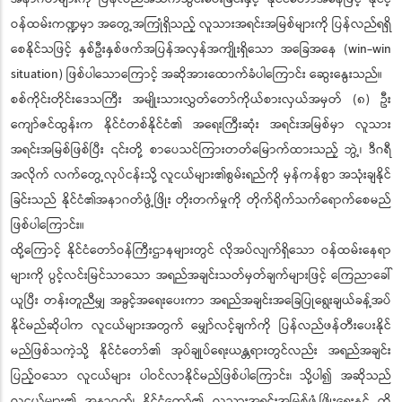
ဝန်ထမ်းကဏ္ဍမှာ အတွေ့အကြုံရှိသည့် လူသားအရင်းအမြစ်များကို ပြန်လည်ရရှိ
စေနိုင်သဖြင့် နှစ်ဦးနှစ်ဖက်အပြန်အလှန်အကျိုးရှိသော အခြေအနေ (win-win
situation) ဖြစ်ပါသောကြောင့် အဆိုအားထောက်ခံပါကြောင်း ဆွေးနွေးသည်။
စစ်ကိုင်းတိုင်းဒေသကြီး အမျိုးသားလွှတ်တော်ကိုယ်စားလှယ်အမှတ် (၈) ဦး
ကျော်ဇင်ထွန်းက နိုင်ငံတစ်နိုင်ငံ၏ အရေးကြီးဆုံး အရင်းအမြစ်မှာ လူသား
အရင်းအမြစ်ဖြစ်ပြီး ၎င်းတို့ စာပေသင်ကြားတတ်မြောက်ထားသည့် ဘွဲ့၊ ဒီဂရီ
အလိုက် လက်တွေ့လုပ်ငန်းသို့ လူငယ်များ၏စွမ်းရည်ကို မှန်ကန်စွာ အသုံးချနိုင်
ခြင်းသည် နိုင်ငံ၏အနာဂတ်ဖွံ့ဖြိုး တိုးတက်မှုကို တိုက်ရိုက်သက်ရောက်စေမည်
ဖြစ်ပါကြောင်း။
ထို့ကြောင့် နိုင်ငံတော်ဝန်ကြီးဌာနများတွင် လိုအပ်လျက်ရှိသော ဝန်ထမ်းနေရာ
များကို ပွင့်လင်းမြင်သာသော အရည်အချင်းသတ်မှတ်ချက်များဖြင့် ကြေညာခေါ်
ယူပြီး တန်းတူညီမျှ အခွင့်အရေးပေးကာ အရည်အချင်းအခြေပြုရွေးချယ်ခန့်အပ်
နိုင်မည်ဆိုပါက လူငယ်များအတွက် မျှော်လင့်ချက်ကို ပြန်လည်ဖန်တီးပေးနိုင်
မည်ဖြစ်သကဲ့သို့ နိုင်ငံတော်၏ အုပ်ချုပ်ရေးယန္တရားတွင်လည်း အရည်အချင်း
ပြည့်ဝသော လူငယ်များ ပါဝင်လာနိုင်မည်ဖြစ်ပါကြောင်း၊ သို့ပါ၍ အဆိုသည်
လူငယ်များ၏ အနာဂတ်၊ နိုင်ငံတော်၏ လူသားအရင်းအမြစ်ဖွံ့ဖြိုးရေးနှင့် ထိ