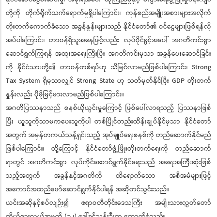
တို့ကို တိုက်ရိုက်သက်ရောက်မှုရှိပါကြောင်း၊ ကုန်စည်အမျိုးအစားများအလိုက်
တိုးတက်ကောက်ခံသော အခွန်နှုန်းများသည် နိုင်ငံတော်၏ ဝင်ငွေများဖြစ်ရန်လို
အပ်ပါကြောင်း၊ တာဝန်ရှိသူအနေဖြင့်လည်း လုပ်ပိုင်ခွင့်အပေါ် အဂတိကင်းစွာ
ဆောင်ရွက်ကြရန် အထူးအရေးကြီးပြီး အဂတိကင်းမှသာ အခွန်ပေးဆောင်ခြင်း
ကို နိုင်ငံသားတို့၏ တာဝန်တစ်ရပ်ဟု သိမြင်လာမည်ဖြစ်ပါကြောင်း၊ Strong
Tax System ရှိမှသာလျှင် Strong State ဟု သတ်မှတ်နိုင်ပြီး GDP တိုးတက်
နှုန်းလည်း ပိုမိုမြင့်မားလာမည်ဖြစ်ပါကြောင်း။
အဂတိပြဿနာသည် စနစ်ယိုယွင်းမှုကြောင့် ဖြစ်ပေါ်လာရသည့် ပြဿနာဖြစ်
ပြီး ယူသူကိုသာမကပေးသူကိုပါ တစ်ပြိုင်တည်းထိန်းချုပ်နိုင်မှသာ နိုင်ငံတော်
အတွက် အမှန်တကယ်သန့်ရှင်းသည့် အုပ်ချုပ်ရေးစနစ်ကို တည်ဆောက်နိုင်မည်
ဖြစ်ပါကြောင်း၊ ထို့ကြောင့် နိုင်ငံတော်ဖွံ့ဖြိုးတိုးတက်ရေးကို တည်ဆောက်
ရာတွင် အဂတိကင်းစွာ လုပ်ကိုင်ဆောင်ရွက်နိုင်ရေးသည် အရေးအကြီးဆုံးဖြစ်
သည့်အတွက် အခွန်နှင့်အဂတိကို ထိရောက်သော အစီအမံများဖြင့်
အကောင်အထည်ဖော်ဆောင်ရွက်နိုင်ပါရန် အဆိုတင်သွင်းသည်။
ယင်းအဆိုနှင့်စပ်လျဉ်း၍ ဧရာဝတီတိုင်းဒေသကြီး အမျိုးသားလွှတ်တော်
ကိုယ်စားလှယ်အမှတ် (၁၂) ဒေါ်ခင်သန်းဦးက ထောက်ခံသည်။