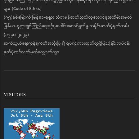
များ (Code of Ethics)
(၇၅)နှစ်မြောက် မြန်မာ-ရုရှား သံတမန်ဆက်သွယ်ထူထောင်မှုအထိမ်းအမှတ်
မြန်မာ-ရုရှားချစ်ကြည်ရေးနှင့်ပူးပေါင်းဆောင်ရွက်မှု သမိုင်းဓာတ်ပုံမှတ်တမ်း
(၁၉၄၈-၂၀၂၃)
ဆက်သွယ်ရေးကွန်ရက်ကိုအသုံးပြု၍ ရုပ်ရှင်ကားထုတ်လွှင့်ပြသခြင်းလုပ်ငန်း
မှတ်ပုံတင်လက်မှတ်လျှောက်လွှာ
VISITORS