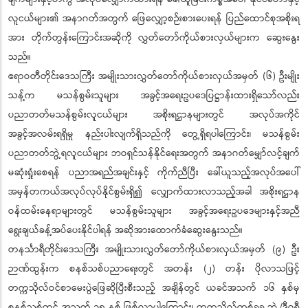
လူငယ်များ၏ အနာဂတ်အတွက် ဖြေလျှော့စဉ်းစားပေးရန် ပြည်ထောင်စုအစိုးရ
အား တိုက်တွန်းကြောင်းအဆိုကို လွှတ်တော်ကိုယ်စားလှယ်များက ဆွေးနွေး
သည်။
ဧရာဝတီတိုင်းဒေသကြီး အမျိုးသားလွှတ်တော်ကိုယ်စားလှယ်အမှတ် (၆) ဦးမျိုး
သန့်က မသန်စွမ်းသူများ အခွင့်အရေးဥပဒေပြဋ္ဌာန်းထားရှိသော်လည်း
ပညာတတ်မသန်စွမ်းလူငယ်များ အစိုးရဌာနများတွင် အလုပ်အကိုင်
အခွင့်အလမ်းရရှိမှု နည်းပါးလျက်ရှိသည်ကို တွေ့ရှိရပါကြောင်း၊ မသန်စွမ်း
ပညာတတ်ဘွဲ့ရလူငယ်များ ဘဝရှင်သန်နိုင်ရေးအတွက် အနာဂတ်မျှော်လင့်ချက်
မဆုံးရှုံးစေရန် ပညာအရည်အချင်းနှင့် ကိုက်ညီပြီး ခေါ်ယူသည့်အလုပ်အပေါ်
အမှန်တကယ်အလုပ်လုပ်နိုင်စွမ်းရှိ၍ လျှောက်ထားလာသည့်အခါ အစိုးရဌာန
ဝန်ထမ်းနေရာများတွင် မသန်စွမ်းသူများ အခွင့်အရေးဥပဒေများနှင့်အညီ
ရွေးချယ်ခန့်အပ်ပေးနိုင်ပါရန် အဆိုအားထောက်ခံဆွေးနွေးသည်။
တနင်္သာရီတိုင်းဒေသကြီး အမျိုးသားလွှတ်တော်ကိုယ်စားလှယ်အမှတ် (၉) ဦး
ဉာဏ်ထွန်းက စနစ်သစ်ပညာရေးတွင် အတန်း (၂) တန်း ပိုလာသဖြင့်
တက္ကသိုလ်ဝင်စာမေးပွဲဖြေဆိုပြီးစီးသည့် အချိန်တွင် ယခင်အသက် ၁၆ နှစ်မှ
စနစ်သစ်တွင် အသက် ၁၈ နှစ် ဖြစ်လာပါကြောင်း၊ တက္ကသိုလ်တစ်ခုခု ဘွဲ့/ဒီဂရီ