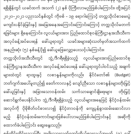
ရရှိချိန်တွင် ယခင်ထက် အသက် (၂) နှစ် ပိုကြီးလာမည်ဖြစ်ပါကြောင်း၊ ထို့အပြင်
၂၀၂၀-၂၀၂၁ ပညာသင်နှစ်တွင် ကိုဗစ် - ၁၉ ရောဂါကြောင့် တက္ကသိုလ်စာမေးပွဲ
မကျင်းပနိုင်ခဲ့ခြင်းနှင့် အခြေအနေအကြောင်းကြောင်းကြောင့် တက္ကသိုလ်မတက်
ရခြင်းများ ရှိနေကြောင်း၊ လူငယ်များအား ပြည်ထောင်စုဝန်ကြီးဌာနအသီးသီးက
အလုပ်ခန့်အပ်ပေးရန် ခေါ်ယူရာတွင် ယခင်အများဆုံးသတ်မှတ်အသက်ထက်
အနည်းဆုံး (၅) နှစ်ခန့်ပို၍ ခေါ်ယူဖြေလျှော့ပေးသင့်ပါကြောင်း။
တက္ကသိုလ်အသီးသီးတွင် ဘွဲ့/ဒီဂရီရရှိခဲ့သည့် လူငယ်များအားပြည်ထောင်စု
ဝန်ကြီးဌာနအသီးသီးက အလုပ်ခန့်အပ်ပေးရန် ခေါ်ယူရာတွင်ပါဝင်သည့် အချက်
များထဲတွင် ရာထူးနှင့် လစာနှုန်းများကိုလည်း နိုင်ငံတော်၏ (Budget)
ဘတ်ဂျက်အပေါ်မူတည်၍ ခေတ်ကာလနှင့် လျော်ညီသော လစာနှုန်းများတိုးမြှင့်
ခေါ်ယူခြင်းနှင့် အခြားသောဝန်ထမ်း သက်သာချောင်ချိရေးများ တိုးမြှင့်
ဆောင်ရွက်ပေးနိုင်ပါက ဘွဲ့/ဒီဂရီရရှိခဲ့သည့် လူငယ်များအနေဖြင့် နိုင်ငံ့ဝန်ထမ်း
အလုပ်ကို ပိုမိုစိတ်ဝင်စားလာ၍ နိုင်ငံ့တာဝန်ကို ကျေပွန်စွာထမ်းဆောင်လာ
မည့် နိုင်ငံ့ဝန်ထမ်းကောင်းများဖြစ်ပေါ်လာမည်ဖြစ်ပါကြောင်းနှင့် အဆိုကို
ထောက်ခံပါကြောင်း ဆွေးနွေးသည်။
စစ်ကိုင်းတိုင်းဒေသကြီး အမျိုးသားလွှတ်တော်ကိုယ်စားလှယ်အမှတ် (၉) ဒေါ်