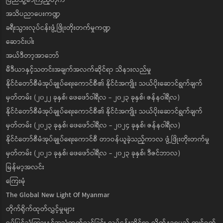
အသိပညာပေးကဏ္ဍ
ခရီးသွားလုပ်ငန်းဖွံ့ဖြိုးတိုးတက်မှုကဏ္ဍ
ဆောင်းပါး
အယ်ဒီတာ့အာဘော်
မီဒီယာနှင့်သတင်းအချက်အလက်ဆိုင်ရာ သိနားလည်မှု
နိုင်ငံတော်စီမံအုပ်ချုပ်ရေးကောင်စီ၏ နိုင်ငံအကျိုး သယ်ပိုးဆောင်ရွက်ချက်
မှတ်တမ်း (၂၀၂၂ ခုနှစ်၊ ဖေဖော်ဝါရီလ - ၂၀၂၃ ခုနှစ်၊ ဇန်နဝါရီလ)
နိုင်ငံတော်စီမံအုပ်ချုပ်ရေးကောင်စီ၏ နိုင်ငံအကျိုး သယ်ပိုးဆောင်ရွက်ချက်
မှတ်တမ်း (၂၀၂၃ ခုနှစ်၊ ဖေဖော်ဝါရီလ - ၂၀၂၄ ခုနှစ်၊ ဇန်နဝါရီလ)
နိုင်ငံတော်စီမံအုပ်ချုပ်ရေးကောင်စီ တာဝန်ယူခဲ့သည့်ကာလ ဖွံ့ဖြိုးတိုးတက်မှု
မှတ်တမ်း (၂၀၂၁ ခုနှစ်၊ ဖေဖော်ဝါရီလ - ၂၀၂၃ ခုနှစ်၊ ဒီဇင်ဘာလ)
မြန်မာ့အလင်း
ကြေးမုံ
The Global New Light Of Myanmar
တိုက်ရိုက်ထုတ်လွှင့်မှုများ
ရုပ်မြင်သံကြားနှင့်အသံထုတ်လွှင့်ခြင်း လုပ်ငန်းဆိုင်ရာ လိုက်နာရမည့် ကျင့်ဝတ်