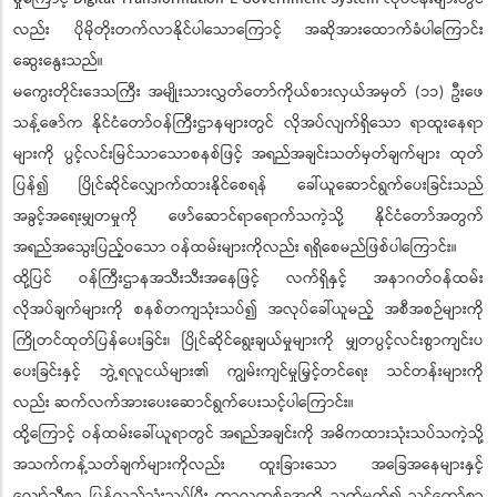
လည်း ပိုမိုတိုးတက်လာနိုင်ပါသောကြောင့် အဆိုအားထောက်ခံပါကြောင်း
ဆွေးနွေးသည်။
မကွေးတိုင်းဒေသကြီး အမျိုးသားလွှတ်တော်ကိုယ်စားလှယ်အမှတ် (၁၁) ဦးဖေ
သန့်ဇော်က နိုင်ငံတော်ဝန်ကြီးဌာနများတွင် လိုအပ်လျက်ရှိသော ရာထူးနေရာ
များကို ပွင့်လင်းမြင်သာသောစနစ်ဖြင့် အရည်အချင်းသတ်မှတ်ချက်များ ထုတ်
ပြန်၍ ပြိုင်ဆိုင်လျှောက်ထားနိုင်စေရန် ခေါ်ယူဆောင်ရွက်ပေးခြင်းသည်
အခွင့်အရေးမျှတမှုကို ဖော်ဆောင်ရာရောက်သကဲ့သို့ နိုင်ငံတော်အတွက်
အရည်အသွေးပြည့်ဝသော ဝန်ထမ်းများကိုလည်း ရရှိစေမည်ဖြစ်ပါကြောင်း။
ထို့ပြင် ဝန်ကြီးဌာနအသီးသီးအနေဖြင့် လက်ရှိနှင့် အနာဂတ်ဝန်ထမ်း
လိုအပ်ချက်များကို စနစ်တကျသုံးသပ်၍ အလုပ်ခေါ်ယူမည့် အစီအစဉ်များကို
ကြိုတင်ထုတ်ပြန်ပေးခြင်း၊ ပြိုင်ဆိုင်ရွေးချယ်မှုများကို မျှတပွင့်လင်းစွာကျင်းပ
ပေးခြင်းနှင့် ဘွဲ့ရလူငယ်များ၏ ကျွမ်းကျင်မှုမြှင့်တင်ရေး သင်တန်းများကို
လည်း ဆက်လက်အားပေးဆောင်ရွက်ပေးသင့်ပါကြောင်း။
ထို့ကြောင့် ဝန်ထမ်းခေါ်ယူရာတွင် အရည်အချင်းကို အဓိကထားသုံးသပ်သကဲ့သို့
အသက်ကန့်သတ်ချက်များကိုလည်း ထူးခြားသော အခြေအနေများနှင့်
လျော်ညီစွာ ပြန်လည်သုံးသပ်ပြီး ကာလတစ်ခုအထိ သတ်မှတ်၍ သင့်တော်စွာ