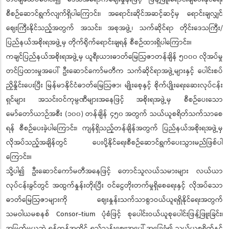
စီစဉ်ဆောင်ရွက်လျက်ရှိပါကြောင်း၊ အရောင်းဆိုင်အဆင့်ဆင့်မှ ရောင်းချလျှင်
ဈေးကြီးနိုင်သည့်အတွက် အသင်း၊ အစုအဖွဲ့၊ သက်ဆိုင်ရာ တိုင်းဒေသကြီး/
ပြည်နယ်အစိုးရအဖွဲ့မှ တိုက်ရိုက်ရောင်းချရန် စီစဉ်ထားရှိပါကြောင်း။
ကချင်ပြည်နယ်အစိုးရအဖွဲ့မှ ယူရီးယားဓာတ်မြေဩဇာတန်ချိန် ၅၀၀၀ လိုအပ်မှု
တင်ပြထားမှုအပေါ် ဦးဆောင်ကော်မတီက သက်ဆိုင်ရာအဖွဲ့များနှင့် ပေါင်းစပ်
ညှိနှိုင်းပေးပြီး မြန်မာနိုင်ငံဓာတ်မြေဩဇာ၊ မျိုးစေ့နှင့် စိုက်ပျိုးရေးဆေးလုပ်ငန်း
ရှင်များ အသင်းဝင်ကုမ္ပဏီများအနေဖြင့် အစိုးရအဖွဲ့မှ စီစဉ်ပေးသော
မော်တော်ယာဉ်အစီး (၁၀၀) တန်ချိန် ၄၅၀ အတွက် သယ်ယူစရိတ်သက်သာစေ
ရန် စီစဉ်ပေးခဲ့ပါကြောင်း၊ ကျန်ရှိသည့်တန်ချိန်အတွက် ပြည်နယ်အစိုးရအဖွဲ့မှ
လိုအပ်သည့်အချိန်တွင် ပေးပို့နိုင်ရေးစီစဉ်ဆောင်ရွက်ပေးသွားမည်ဖြစ်ပါ
ကြောင်း။
သို့ပါ၍ ဦးဆောင်ကော်မတီအနေဖြင့် တောင်သူလယ်သမားများ လယ်ယာ
လုပ်ငန်းခွင်တွင် အထွက်နှုန်းတိုးပြီး ဝင်ငွေတိုးတက်မှုရှိစေရေးနှင့် လိုအပ်သော
ဓာတ်မြေဩဇာများကို ဈေးနှုန်းသက်သာစွာဝယ်ယူရရှိနိုင်ရေးအတွက်
သမဝါယမစနစ် Consor-tium ပုံစံဖြင့် စုပေါင်းဝယ်ယူစုပေါင်းဖြန့်ဖြူးခြင်း၊
အမြတ်မယူဘဲ ရန်ကုန်အထိုင် ရည်ညွှန်းဈေးအပေါ် အခြေခံ၍ သယ်ယူစရိတ်နှင့်