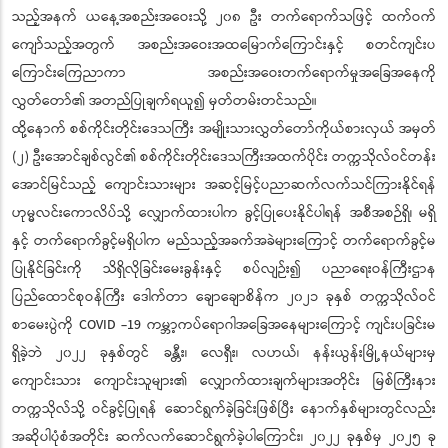
သည့်အနက် ယနေ့အစည်းအဝေးသို့ ၂၀၈ ဦး တက်ရောက်သဖြင့် ထက်ဝက်
ကျော်သည့်အတွက် အစည်းအဝေးအထမြောက်ကြောင်းနှင့် စတင်ကျင်းပ
ကြောင်းကြေညာကာ အစည်းအဝေးတက်ရောက်မှုအခြေအနေကို
လွှတ်တော်၏ အတည်ပြုချက်ရယူ၍ မှတ်တမ်းတင်သည်။
ထို့နောက် စစ်ကိုင်းတိုင်းဒေသကြီး အမျိုးသားလွှတ်တော်ကိုယ်စားလှယ် အမှတ်
(၂) ဦးအောင်ချစ်လွင်၏ စစ်ကိုင်းတိုင်းဒေသကြီးအထက်ပိုင်း တက္ကသိုလ်ဝင်တန်း
အောင်မြင်သည့် ကျောင်းသားများ အဆင့်မြင့်ပညာဆက်လက်သင်ကြားနိုင်ရန်
ဟုမ္မလင်းကောလိပ်သို့ လျှောက်ထားပါက ခွင့်ပြုပေးနိုင်ပါရန် အစီအစဉ်ရှိ၊ မရှိ
နှင့် တက်ရောက်ခွင့်မရှိပါက မည်သည့်အခက်အခဲများကြောင့် တက်ရောက်ခွင့်မ
ပြုနိုင်ခြင်းကို သိရှိလိုခြင်းမေးခွန်းနှင့် စပ်လျဉ်း၍ ပညာရေးဝန်ကြီးဌာန
ပြည်ထောင်စုဝန်ကြီး ဒေါက်တာ ချောချောစိန်က ၂၀၂၁ ခုနှစ် တက္ကသိုလ်ဝင်
စာမေးပွဲကို COVID -19 ကမ္ဘာ့ကပ်ရောဂါအခြေအနေများကြောင့် ကျင်းပခြင်းမ
ရှိခဲ့ဘဲ ၂၀၂၂ ခုနှစ်တွင် ခန္တီး၊ လေရှီး၊ လဟယ်၊ နန်းယွန်းမြို့နယ်များမှ
ကျောင်းသား ကျောင်းသူများ၏ လျှောက်ထားချက်များအတိုင်း မြစ်ကြီးနား
တက္ကသိုလ်သို့ ဝင်ခွင့်ပြုရန် ဆောင်ရွက်ခဲ့ခြင်းဖြစ်ပြီး နောက်နှစ်များတွင်လည်း
အဆိုပါပုံစံအတိုင်း ဆက်လက်ဆောင်ရွက်ခဲ့ပါကြောင်း၊ ၂၀၂၂ ခုနှစ်မှ ၂၀၂၅ ခု