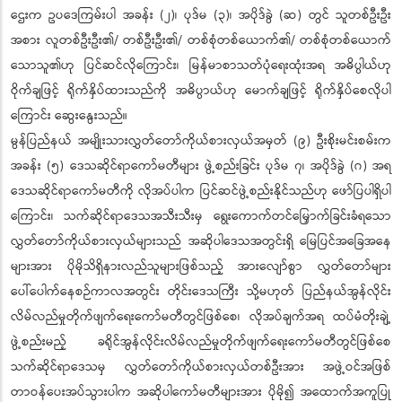
ဌေးက ဥပဒေကြမ်းပါ အခန်း (၂)၊ ပုဒ်မ (၃)၊ အပိုဒ်ခွဲ (ဆ) တွင် သူတစ်ဦးဦး
အစား လူတစ်ဦးဦး၏/ တစ်ဦးဦး၏/ တစ်စုံတစ်ယောက်၏/ တစ်စုံတစ်ယောက်
သောသူ၏ဟု ပြင်ဆင်လိုကြောင်း၊ မြန်မာစာသတ်ပုံရေးထုံးအရ အဓိပ္ပါယ်ဟု
ဝိုက်ချဖြင့် ရိုက်နှိပ်ထားသည်ကို အဓိပ္ပာယ်ဟု မောက်ချဖြင့် ရိုက်နှိပ်စေလိုပါ
ကြောင်း ဆွေးနွေးသည်။
မွန်ပြည်နယ် အမျိုးသားလွှတ်တော်ကိုယ်စားလှယ်အမှတ် (၉) ဦးစိုးမင်းစမ်းက
အခန်း (၅) ဒေသဆိုင်ရာကော်မတီများ ဖွဲ့စည်းခြင်း ပုဒ်မ ၇၊ အပိုဒ်ခွဲ (ဂ) အရ
ဒေသဆိုင်ရာကော်မတီကို လိုအပ်ပါက ပြင်ဆင်ဖွဲ့စည်းနိုင်သည်ဟု ဖော်ပြပါရှိပါ
ကြောင်း၊ သက်ဆိုင်ရာဒေသအသီးသီးမှ ရွေးကောက်တင်မြှောက်ခြင်းခံရသော
လွှတ်တော်ကိုယ်စားလှယ်များသည် အဆိုပါဒေသအတွင်းရှိ မြေပြင်အခြေအနေ
များအား ပိုမိုသိရှိနားလည်သူများဖြစ်သည့် အားလျော်စွာ လွှတ်တော်များ
ပေါ်ပေါက်နေစဉ်ကာလအတွင်း တိုင်းဒေသကြီး သို့မဟုတ် ပြည်နယ်အွန်လိုင်း
လိမ်လည်မှုတိုက်ဖျက်ရေးကော်မတီတွင်ဖြစ်စေ၊ လိုအပ်ချက်အရ ထပ်မံတိုးချဲ့
ဖွဲ့စည်းမည့် ခရိုင်အွန်လိုင်းလိမ်လည်မှုတိုက်ဖျက်ရေးကော်မတီတွင်ဖြစ်စေ
သက်ဆိုင်ရာဒေသမှ လွှတ်တော်ကိုယ်စားလှယ်တစ်ဦးအား အဖွဲ့ဝင်အဖြစ်
တာဝန်ပေးအပ်သွားပါက အဆိုပါကော်မတီများအား ပိုမို၍ အထောက်အကူပြု