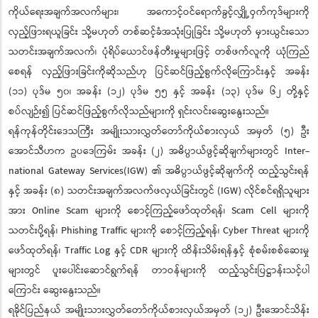
ကိုယ်ရေးအချက်အလက်များ၊ အကောင့်ဝင်ရောက်ခွင့်လျှို့ဝှက်ကုဒ်များကို
လှည့်ဖြားရယူခြင်း သို့မဟုတ် တစ်ဆင့်ခံအသုံးပြုခြင်း သို့မဟုတ် မှားယွင်းသော
သတင်းအချက်အလက်၊ ပုံရိပ်ယောင်ဖန်တီးမှုများဖြင့် တစ်ဖက်လူကို ယုံကြည်
စေရန် လှည့်ဖြားခြင်းကိုဆိုသည်ဟု ပြင်ဆင်ဖြည့်စွက်လိုကြောင်းနှင့် အခန်း
(၁၁) ပုဒ်မ ၅၀၊ အခန်း (၁၂) ပုဒ်မ ၅၅ နှင့် အခန်း (၁၃) ပုဒ်မ ၆၂ တို့နှင့်
စပ်လျဉ်း၍ ပြင်ဆင်ဖြည့်စွက်လိုသည်များကို ရှင်းလင်းဆွေးနွေးသည်။
ရန်ကုန်တိုင်းဒေသကြီး အမျိုးသားလွှတ်တော်ကိုယ်စားလှယ် အမှတ် (၅) ဦး
အောင်သီဟက ဥပဒေကြမ်း အခန်း (၂) အဓိပ္ပာယ်ဖွင့်ဆိုချက်များတွင် Inter-
national Gateway Services(IGW) ၏ အဓိပ္ပာယ်ဖွင့်ဆိုချက်ကို ထည့်သွင်းရန်
နှင့် အခန်း (၈) သတင်းအချက်အလက်ဖလှယ်ခြင်းတွင် (IGW) လိုင်စင်ရရှိသူများ
အား Online Scam များကို စောင့်ကြည့်ဖော်ထုတ်ရန်၊ Scam Cell များကို
သတင်းပို့ရန်၊ Phishing Traffic များကို စောင့်ကြည့်ရန်၊ Cyber Threat များကို
ဖော်ထုတ်ရန်၊ Traffic Log နှင့် CDR များကို ထိန်းသိမ်းရန်နှင့် စုံစမ်းစစ်ဆေးမှု
များတွင် ပူးပေါင်းဆောင်ရွက်ရန် တာဝန်များကို ထည့်သွင်းပြဋ္ဌာန်းသင့်ပါ
ကြောင်း ဆွေးနွေးသည်။
ရခိုင်ပြည်နယ် အမျိုးသားလွှတ်တော်ကိုယ်စားလှယ်အမှတ် (၁၂) ဦးအောင်သိန်း