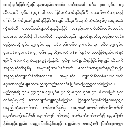
ထည့်သွင်းခြင်းတို့မပြုရဟုလည်းကောင်း၊ မည်သူမဆို ပုဒ်မ ၃၁၊ ပုဒ်မ ၃၄
သို့မဟုတ် ပုဒ်မ (၃၇) ပါ တားမြစ်ချက်တစ်ရပ်ရပ်ကို ဖောက်ဖျက်ကျူးလွန်
ကြောင်း ပြစ်မှုထင်ရှားစီရင်ခြင်းခံရလျှင် ထိုသူကိုအနည်းဆုံးသုံးနှစ်မှ အများဆုံး
ကိုးနှစ်ထိ ထောင်ဒဏ်ချမှတ်ရမည့်အပြင် အနည်းဆုံးကျပ်သိန်းတစ်ထောင်မှ
အများဆုံးကျပ်သိန်းငါးထောင်ထိ ငွေဒဏ်လည်း ချမှတ်ရမည်ဟုလည်းကောင်း၊
မည်သူမဆို ပုဒ်မ ၃၂၊ ပုဒ်မ ၃၃ ၊ ပုဒ်မ ၃၆၊ ပုဒ်မ ၃၇၊ ပုဒ်မ ၃၈၊ ပုဒ်မ ၃၉၊ ပုဒ်မ
၄၀၊ ပုဒ်မ ၄၁၊ ပုဒ်မ ၄၂၊ ပုဒ်မ ၄၃ သို့မဟုတ် ပုဒ်မ (၄၉) ပါ တားမြစ်ချက်တစ်ရပ်
ရပ်ကို ဖောက်ဖျက်ကျူးလွန်ကြောင်း ပြစ်မှု ထင်ရှားစီရင်ခြင်းခံရလျှင် ထိုသူကို
အနည်းဆုံးငါးနှစ်မှ အများဆုံးဆယ်နှစ်အထိ ထောင်ဒဏ်ချမှတ်ရမည့်အပြင်
အနည်းဆုံးကျပ်သိန်းငါးထောင်မှ အများဆုံး ကျပ်သိန်းတစ်သောင်းအထိ
ငွေဒဏ်လည်း ချမှတ်ရမည်ဟုလည်းကောင်း ပြင်ဆင်ဖြည့်စွက်လိုကြောင်း။
မည်သူမဆို ပုဒ်မ ၄၄၊ ပုဒ်မ ၄၅၊ ပုဒ်မ ၄၆ သို့မဟုတ် ပုဒ်မ ၄၈ ပါ တားမြစ် ချက်
တစ်ရပ်ရပ်ကို ဖောက်ဖျက်ကျူးလွန်ကြောင်း ပြစ်မှုထင်ရှားစီရင်ခြင်းခံရလျှင်
အနည်းဆုံးထောင်ဒဏ် တစ်ဆယ်နှစ်မှ အများဆုံးထောင်ဒဏ်တစ်သက်ထိ
ချမှတ်ရမည့်အပြင်၏ နောက်တွင် ထိုသူနှင့် ဆက်နွှယ်ပတ်သက်၍ ရွှေ့ပြောင်း
နိုင်သည့်ပစ္စည်း၊ မရွှေ့ပြောင်းနိုင်သည့် ပစ္စည်းများအားလုံးကို ပြည်သူ့ဘဏ္ဍာ