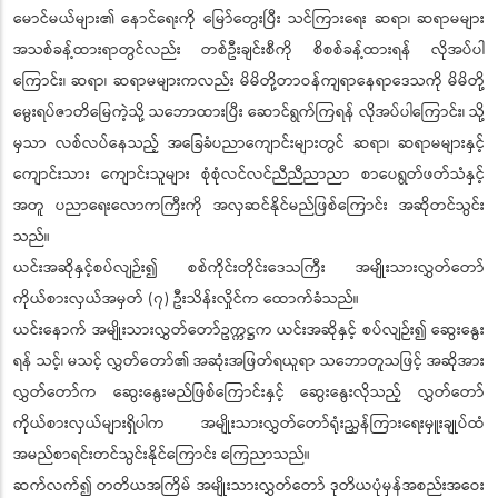
မောင်မယ်များ၏ နောင်ရေးကို မြော်တွေးပြီး သင်ကြားရေး ဆရာ၊ ဆရာမများ
အသစ်ခန့်ထားရာတွင်လည်း တစ်ဦးချင်းစီကို စိစစ်ခန့်ထားရန် လိုအပ်ပါ
ကြောင်း၊ ဆရာ၊ ဆရာမများကလည်း မိမိတို့တာဝန်ကျရာနေရာဒေသကို မိမိတို့
မွေးရပ်ဇာတိမြေကဲ့သို့ သဘောထားပြီး ဆောင်ရွက်ကြရန် လိုအပ်ပါကြောင်း၊ သို့
မှသာ လစ်လပ်နေသည့် အခြေခံပညာကျောင်းများတွင် ဆရာ၊ ဆရာမများနှင့်
ကျောင်းသား ကျောင်းသူများ စုံစုံလင်လင်ညီညီညာညာ စာပေရွတ်ဖတ်သံနှင့်
အတူ ပညာရေးလောကကြီးကို အလှဆင်နိုင်မည်ဖြစ်ကြောင်း အဆိုတင်သွင်း
သည်။
ယင်းအဆိုနှင့်စပ်လျဉ်း၍ စစ်ကိုင်းတိုင်းဒေသကြီး အမျိုးသားလွှတ်တော်
ကိုယ်စားလှယ်အမှတ် (၇) ဦးသိန်းလှိုင်က ထောက်ခံသည်။
ယင်းနောက် အမျိုးသားလွှတ်တော်ဥက္ကဋ္ဌက ယင်းအဆိုနှင့် စပ်လျဉ်း၍ ဆွေးနွေး
ရန် သင့်၊ မသင့် လွှတ်တော်၏ အဆုံးအဖြတ်ရယူရာ သဘောတူသဖြင့် အဆိုအား
လွှတ်တော်က ဆွေးနွေးမည်ဖြစ်ကြောင်းနှင့် ဆွေးနွေးလိုသည့် လွှတ်တော်
ကိုယ်စားလှယ်များရှိပါက အမျိုးသားလွှတ်တော်ရုံးညွှန်ကြားရေးမှူးချုပ်ထံ
အမည်စာရင်းတင်သွင်းနိုင်ကြောင်း ကြေညာသည်။
ဆက်လက်၍ တတိယအကြိမ် အမျိုးသားလွှတ်တော် ဒုတိယပုံမှန်အစည်းအဝေး