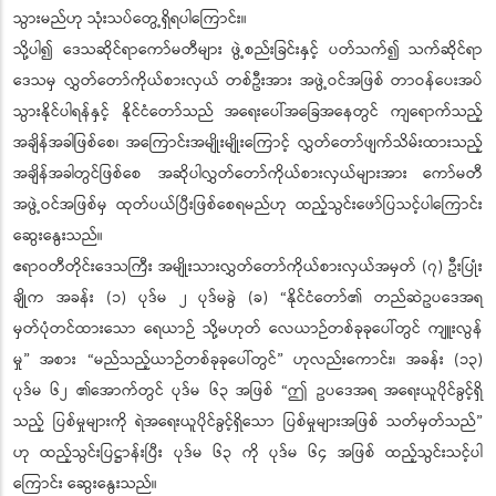
သွားမည်ဟု သုံးသပ်တွေ့ရှိရပါကြောင်း။
သို့ပါ၍ ဒေသဆိုင်ရာကော်မတီများ ဖွဲ့စည်းခြင်းနှင့် ပတ်သက်၍ သက်ဆိုင်ရာ
ဒေသမှ လွှတ်တော်ကိုယ်စားလှယ် တစ်ဦးအား အဖွဲ့ဝင်အဖြစ် တာဝန်ပေးအပ်
သွားနိုင်ပါရန်နှင့် နိုင်ငံတော်သည် အရေးပေါ်အခြေအနေတွင် ကျရောက်သည့်
အချိန်အခါဖြစ်စေ၊ အကြောင်းအမျိုးမျိုးကြောင့် လွှတ်တော်ဖျက်သိမ်းထားသည့်
အချိန်အခါတွင်ဖြစ်စေ အဆိုပါလွှတ်တော်ကိုယ်စားလှယ်များအား ကော်မတီ
အဖွဲ့ဝင်အဖြစ်မှ ထုတ်ပယ်ပြီးဖြစ်စေရမည်ဟု ထည့်သွင်းဖော်ပြသင့်ပါကြောင်း
ဆွေးနွေးသည်။
ဧရာဝတီတိုင်းဒေသကြီး အမျိုးသားလွှတ်တော်ကိုယ်စားလှယ်အမှတ် (၇) ဦးပြုံး
ချိုက အခန်း (၁) ပုဒ်မ ၂ ပုဒ်မခွဲ (ခ) “နိုင်ငံတော်၏ တည်ဆဲဥပဒေအရ
မှတ်ပုံတင်ထားသော ရေယာဉ် သို့မဟုတ် လေယာဉ်တစ်ခုခုပေါ်တွင် ကျူးလွန်
မှု” အစား “မည်သည့်ယာဉ်တစ်ခုခုပေါ်တွင်” ဟုလည်းကောင်း၊ အခန်း (၁၃)
ပုဒ်မ ၆၂ ၏အောက်တွင် ပုဒ်မ ၆၃ အဖြစ် “ဤ ဥပဒေအရ အရေးယူပိုင်ခွင့်ရှိ
သည့် ပြစ်မှုများကို ရဲအရေးယူပိုင်ခွင့်ရှိသော ပြစ်မှုများအဖြစ် သတ်မှတ်သည်”
ဟု ထည့်သွင်းပြဋ္ဌာန်းပြီး ပုဒ်မ ၆၃ ကို ပုဒ်မ ၆၄ အဖြစ် ထည့်သွင်းသင့်ပါ
ကြောင်း ဆွေးနွေးသည်။