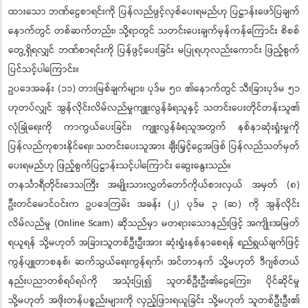
ထားသော ဘဏ်ငွေစာရင်းကို ပြန်လည်ဖွင့်လှစ်ပေးရမည်ဟု ပြဋ္ဌာန်းဖော်ပြချက်
နောက်တွင် တစ်ဆက်တည်း၊ သို့ရာတွင် သတင်းပေးချက်မှန်ကန်ကြောင်း စိစစ်
တွေ့ရှိရလျှင် ဘဏ်စာရင်းကို ပြန်ဖွင့်ပေးခြင်း မပြုရဟုလည်းကောင်း ဖြည့်စွက်
ပြင်သင့်ပါကြောင်း။
ဥပဒေအခန်း (၁၁) တားမြစ်ချက်များ၊ ပုဒ်မ ၅၀ ၏နောက်တွင် သီးခြားပုဒ်မ ၅၁
ဟုတပ်လျှင် အွန်လိုင်းလိမ်လည်မှုကျူးလွန်ခံရသူနှင့် သတင်းပေးတိုင်တန်းသူ၏
လုံခြုံရေးကို ကာကွယ်ပေးခြင်း၊ ကျူးလွန်ခံရသူအတွက် နစ်နာဆုံးရှုံးမှုကို
ပြန်လည်ကုစားနိုင်ရေး၊ သတင်းပေးသူအား ချီးမြှင့်ငွေအဖြစ် ပြန်လည်သတ်မှတ်
ပေးရမည်ဟု ဖြည့်စွက်ပြဋ္ဌာန်းသင့်ပါကြောင်း ဆွေးနွေးသည်။
တနင်္သာရီတိုင်းဒေသကြီး အမျိုးသားလွှတ်တော်ကိုယ်စားလှယ် အမှတ် (၈)
ဦးတင်မောင်ဝင်းက ဥပဒေကြမ်း အခန်း (၂) ပုဒ်မ ၃ (ဆ) ကို အွန်လိုင်း
လိမ်လည်မှု (Online Scam) ဆိုသည်မှာ မတရားသောနည်းဖြင့် အကျိုးအမြတ်
ရယူရန် သို့မဟုတ် အခြားသူတစ်ဦးဦးအား ဆုံးရှုံးနစ်နာစေရန် ရည်ရွယ်ချက်ဖြင့်
ကွန်ပျူတာစနစ်၊ ဆက်သွယ်ရေးကွန်ရက်၊ အင်တာနက် သို့မဟုတ် ဒီဂျစ်တယ်
နည်းပညာတစ်ရပ်ရပ်ကို အသုံးပြု၍ သူတစ်ဦးဦး၏ငွေကြေး၊ ပိုင်ဆိုင်မှု
သို့မဟုတ် အဖိုးတန်ပစ္စည်းများကို လှည့်ဖြားရယူခြင်း သို့မဟုတ် သူတစ်ဦးဦး၏