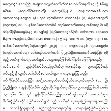
မကွေးတိုင်းဒေသကြီး အမျိုးသားလွှတ်တော်ကိုယ်စားလှယ်အမှတ် (၄) ဦးစိန်ရွှေ
မင်း၏ မကွေးတိုင်းဒေသကြီး မင်းဘူးမြို့နယ် ကုန်းသာအခြေခံပညာ
အထက်တန်းကျောင်း (ခွဲ) တွင် လိုအပ်သော စာသင်ခန်း (၈) ခန်းစာအတွက်
(၁၄၀x၃၀) ပေ RC နှစ်ထပ်ဆောင်ထပ်မံ တည်ဆောက်ပေးရန် အစီအစဉ် ရှိ၊ မရှိ
သိရှိလိုခြင်းမေးခွန်းနှင့် စပ်လျဉ်း၍ ပြည်ထောင်စုဝန်ကြီး ဒေါက်တာ ချောချော
စိန်က တန်းခွဲအရလိုအပ်သော စာသင်ခန်း ၅ ခန်းအတွက် ပေ (၁၅၀ x ၃၀) RC
တစ်ထပ်ဆောက်လုပ်ရန်အတွက် ၂၀၂၇-၂၀၂၈ ဘဏ္ဍာရေးနှစ် ငွေလုံးငွေရင်း
(တည်ဆောက်ရေး) ခေါင်းစဉ်အောက်တွင် မြို့နယ်ဦးစားပေးအစီအစဉ်ဖြင့် ရရှိ
မည့် ဘတ်ဂျက်အရ ဆောင်ရွက်ပေးသွားမည်ဖြစ်ပါကြောင်း ဖြေကြားသည်။
ယင်းနောက် အွန်လိုင်းလိမ်လည်မှုတိုက်ဖျက်ရေးဆိုင်ရာ ဥပဒေကြမ်းနှင့်
စပ်လျဉ်း၍ လွှတ်တော်ကိုယ်စားလှယ်များက ဆွေးနွေးကြသည်။
စစ်ကိုင်းတိုင်းဒေသကြီး အမျိုးသားလွှတ်တော်ကိုယ်စားလှယ်အမှတ် (၁၁) ဦး
ပြည်ဖြိုးစံက အွန်လိုင်းလိမ်လည်မှုတိုက်ဖျက်ရေးဆိုင်ရာ ဥပဒေမူကြမ်းပါ အခန်း
၁၃၊ ပုဒ်မ ၆၀ တွင် အွန်လိုင်းလိမ်လည်မှုတားဆီးရန်အတွက် အကောင့်များ
ပိတ်ဆို့ခြင်း၊ ဆိုင်းငံ့ခြင်းဆောင်ရွက်သည့် ဘဏ်နှင့် ငွေရေးကြေးရေးအဖွဲ့အစည်း
မှ တာဝန်ရှိသူများကို မည်သည့်တရားရုံးတွင်မျှ တရားစွဲဆိုခြင်းမပြုရဟု