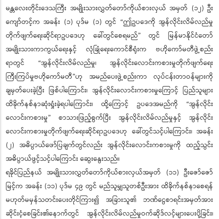
မန္တလေးတိုင်းဒေသကြီး အမျိုးသားလွှတ်တော်ကိုယ်စားလှယ် အမှတ် (၁၂) ဦး
ကျော်တင့်က အခန်း (၁) ပုဒ်မ (၁) တွင် “ဤဥပဒေကို အွန်လိုင်းလိမ်လည်မှု
တိုက်ဖျက်ရေးဆိုင်ရာဥပဒေဟု ခေါ်တွင်စေရမည်” တွင် မြန်မာနိုင်ငံတော်
အမျိုးသားကာကွယ်ရေးနှင့် လုံခြုံရေးကောင်စီရုံးက ဗဟိုကော်မတီဖွဲ့စည်း
ရာတွင် “အွန်လိုင်းလိမ်လည်မှု၊ အွန်လိုင်းလောင်းကစားမှုတိုက်ဖျက်ရေး
ကြီးကြပ်မှုဗဟိုကော်မတီ”ဟု အမည်ပေးဖွဲ့စည်းကာ လုပ်ငန်းတာဝန်များကို
ချမှတ်ပေးခဲ့ပြီး ဖြစ်ပါကြောင်း၊ အွန်လိုင်းလောင်းကစားမှုကြောင့် ပြည်သူများ
ထိခိုက်နစ်နာဆုံးရှုံးခဲ့ရပါကြောင်း၊ ထို့ကြောင့် ဥပဒေအမည်ကို “အွန်လိုင်း
လောင်းကစားမှု” စာသားဖြည့်စွက်ပြီး အွန်လိုင်းလိမ်လည်မှုနှင့် အွန်လိုင်း
လောင်းကစားမှုတိုက်ဖျက်ရေးဆိုင်ရာဥပဒေဟု ခေါ်တွင်သင့်ပါကြောင်း၊ အခန်း
(၂) အဓိပ္ပာယ်ဖော်ပြချက်တွင်လည်း အွန်လိုင်းလောင်းကစားမှုကို ထည့်သွင်း
အဓိပ္ပာယ်ဖွင့်သင့်ပါကြောင်း ဆွေးနွေးသည်။
ရခိုင်ပြည်နယ် အမျိုးသားလွှတ်တော်ကိုယ်စားလှယ်အမှတ် (၁၁) ဦးဇော်ဇော်
မြင့်က အခန်း (၁၁) ပုဒ်မ ၄၉ တွင် မည်သူမျှသူတစ်ဦးအား ထိခိုက်နစ်နာစေရန်
မဟုတ်မမှန်သတင်းပေးတိုင်ကြား၍ အခြားသူ၏ ဘဏ်ငွေစာရင်းအမှတ်အား
ဆိုင်းငံ့စေခြင်း၏နောက်တွင် အွန်လိုင်းလိမ်လည်မှုဝက်ဆိုဒ်လင့်များပေးပို့ခြင်း၊