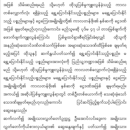
အဖြစ် သိမ်းဆည်းရမည် သို့မဟုတ် ထိုသူပြစ်မှုကျူးလွန်ခဲ့သည့် ကာလ
တစ်လျှောက်လုံး ရရှိခဲ့သည့် ရွှေ့ပြောင်းနိုင်သည့်ပစ္စည်းများ၊ မရွှေ့ပြောင်းနိုင်
သည့် ပစ္စည်းများနှင့် ငွေကြေးအမျိုးမျိုးတို့၏ ကာလတန်ဖိုး၏ နှစ်ဆကို ငွေဒဏ်
အဖြစ် ချမှတ်ရမည်ဟုလည်းကောင်း၊ မည်သူမဆို ပုဒ်မ ၄၇ ပါ တားမြစ်ချက်ကို
ဖောက်ဖျက်ကျူးလွန်ကြောင်း ပြစ်မှုထင်ရှားစီရင်ခြင်းခံရလျှင် ထိုသူကို
အနည်းဆုံးထောင်ဒဏ်တစ်သက်ဖြစ်စေ၊ အများဆုံးသေဒဏ်ထိဖြစ်စေ ချမှတ်ရ
မည့်အပြင် ထိုသူနှင့် ဆက်နွှယ်ပတ်သက်၍ ရွှေ့ပြောင်းနိုင်သည့်ပစ္စည်း၊ မ
ရွှေ့ပြောင်းနိုင်သည့် ပစ္စည်းများအားလုံးကို ပြည်သူ့ဘဏ္ဍာအဖြစ် သိမ်းဆည်းရ
မည် သို့မဟုတ် ထိုသူပြစ်မှုကျူးလွန်ခဲ့သည့် ကာလတစ်လျှောက်လုံးရရှိခဲ့သည့်
ရွှေ့ပြောင်းနိုင်သည့်ပစ္စည်းများ၊ မရွှေ့ပြောင်းနိုင်သည့် ပစ္စည်းများနှင့် ငွေကြေး
အမျိုးမျိုးတို့၏ ကာလတန်ဖိုး၏ နှစ်ဆကို ငွေဒဏ်အဖြစ် ချမှတ်ရမည်။
အကယ်၍ အဆိုပါပြစ်မှုကျူးလွန်ရာတွင် တစ်ဦးတစ်ယောက်ကို သေဆုံးခဲ့သော်
သေဒဏ်ချမှတ်ရမည်ဟုလည်းကောင်း ပြင်ဆင်ဖြည့်စွက်သင့်ပါကြောင်း
ဆွေးနွေးသည်။
ဆက်လက်၍ အမျိုးသားလွှတ်တော်ဥက္ကဋ္ဌ ဦးအောင်လင်းဒွေးက အမျိုးသား
လွှတ်တော်ကိုယ်စားလှယ်များ၏ ဆွေးနွေးချက်နှင့် ပတ်သက်၍ အမျိုးသား