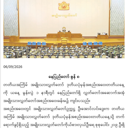
06/09/2026
နေပြည်တော် ဇွန် ၈
တတိယအကြိမ် အမျိုးသားလွှတ်တော် ဒုတိယပုံမှန်အစည်းအဝေးတတိယနေ့
ကို ယနေ့ မွန်းလွဲ ၁ နာရီတွင် နေပြည်တော်ရှိ လွှတ်တော်အဆောက်အအုံ
အမျိုးသားလွှတ်တော်အစည်းအဝေးခန်းမ၌ ကျင်းပသည်။
အစည်းအဝေးတွင် အမျိုးသားလွှတ်တော်ဥက္ကဋ္ဌ ဦးအောင်လင်းဒွေးက တတိယ
အကြိမ် အမျိုးသားလွှတ်တော် ဒုတိယပုံမှန်အစည်းအဝေးတတိယနေ့သို့ တက်
ရောက်ခွင့်ရှိသည့် အမျိုးသားလွှတ်တော်ကိုယ်စားလှယ်ဦးရေ စုစုပေါင်း ၂၀၉ ဦးရှိ