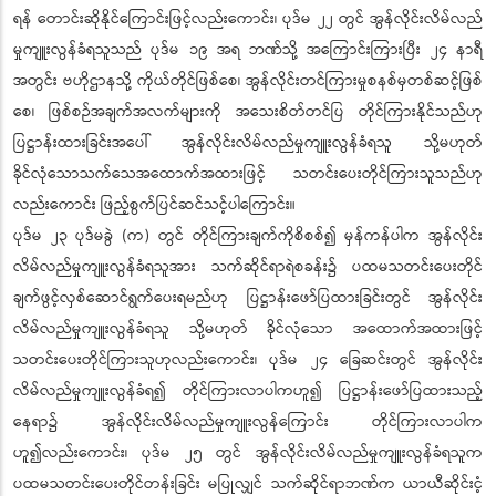
ရန် တောင်းဆိုနိုင်ကြောင်းဖြင့်လည်းကောင်း၊ ပုဒ်မ ၂၂ တွင် အွန်လိုင်းလိမ်လည်
မှုကျူးလွန်ခံရသူသည် ပုဒ်မ ၁၉ အရ ဘဏ်သို့ အကြောင်းကြားပြီး ၂၄ နာရီ
အတွင်း ဗဟိုဌာနသို့ ကိုယ်တိုင်ဖြစ်စေ၊ အွန်လိုင်းတင်ကြားမှုစနစ်မှတစ်ဆင့်ဖြစ်
စေ၊ ဖြစ်စဉ်အချက်အလက်များကို အသေးစိတ်တင်ပြ တိုင်ကြားနိုင်သည်ဟု
ပြဋ္ဌာန်းထားခြင်းအပေါ် အွန်လိုင်းလိမ်လည်မှုကျူးလွန်ခံရသူ သို့မဟုတ်
ခိုင်လုံသောသက်သေအထောက်အထားဖြင့် သတင်းပေးတိုင်ကြားသူသည်ဟု
လည်းကောင်း ဖြည့်စွက်ပြင်ဆင်သင့်ပါကြောင်း။
ပုဒ်မ ၂၃ ပုဒ်မခွဲ (က) တွင် တိုင်ကြားချက်ကိုစိစစ်၍ မှန်ကန်ပါက အွန်လိုင်း
လိမ်လည်မှုကျူးလွန်ခံရသူအား သက်ဆိုင်ရာရဲစခန်း၌ ပထမသတင်းပေးတိုင်
ချက်ဖွင့်လှစ်ဆောင်ရွက်ပေးရမည်ဟု ပြဋ္ဌာန်းဖော်ပြထားခြင်းတွင် အွန်လိုင်း
လိမ်လည်မှုကျူးလွန်ခံရသူ သို့မဟုတ် ခိုင်လုံသော အထောက်အထားဖြင့်
သတင်းပေးတိုင်ကြားသူဟုလည်းကောင်း၊ ပုဒ်မ ၂၄ ခြေဆင်းတွင် အွန်လိုင်း
လိမ်လည်မှုကျူးလွန်ခံရ၍ တိုင်ကြားလာပါကဟူ၍ ပြဋ္ဌာန်းဖော်ပြထားသည့်
နေရာ၌ အွန်လိုင်းလိမ်လည်မှုကျူးလွန်ကြောင်း တိုင်ကြားလာပါက
ဟူ၍လည်းကောင်း၊ ပုဒ်မ ၂၅ တွင် အွန်လိုင်းလိမ်လည်မှုကျူးလွန်ခံရသူက
ပထမသတင်းပေးတိုင်တန်းခြင်း မပြုလျှင် သက်ဆိုင်ရာဘဏ်က ယာယီဆိုင်းငံ့