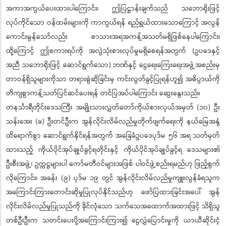
အကာအကွယ်ပေးထားပါကြောင်း၊ ဤပြဋ္ဌာန်းချက်သည် သဘောရိုးဖြင့်
လုပ်ကိုင်သော ဝန်ထမ်းများကို ကာကွယ်ရန် ရည်ရွယ်ထားသောကြောင့် အလွန်
ကောင်းမွန်သော်လည်း စာသားအရအကန့်အသတ်မရှိဖြစ်နေပါကြောင်း၊
ထို့ကြောင့် ဤစကားရပ်ကို အလွဲသုံးစားလုပ်မှုမရှိစေရန်အတွက် (ဥပဒေနှင့်
အညီ သဘောရိုးဖြင့် ဆောင်ရွက်သော) ဘဏ်နှင့် ငွေရေးကြေးရေးအဖွဲ့အစည်းမှ
တာဝန်ရှိသူများကိုသာ တရားစွဲဆိုခြင်းမှ ကင်းလွတ်ခွင့်ပြုရန်ဟူ၍ အဓိပ္ပာယ်ကို
တိကျစွာကန့်သတ်ပြင်ဆင်ပေးရန် တင်ပြအပ်ပါကြောင်း ဆွေးနွေးသည်။
တနင်္သာရီတိုင်းဒေသကြီး အမျိုးသားလွှတ်တော်ကိုယ်စားလှယ်အမှတ် (၁၀) ဦး
သန်းအေး (ခ) ဦးတင်ဦးက အွန်လိုင်းလိမ်လည်မှုတိုက်ဖျက်ရေးကို နယ်မြေအနှံ့
ထိရောက်စွာ ဆောင်ရွက်နိုင်ရန်အတွက် အခြေခံဥပဒေပုဒ်မ ၅၆ အရ သတ်မှတ်
ထားသည့် ကိုယ်ပိုင်အုပ်ချုပ်ခွင့်ရတိုင်းနှင့် ကိုယ်ပိုင်အုပ်ချုပ်ခွင့်ရ ဒေသများ၏
ဦးစီးအဖွဲ့၊ ဥက္ကဋ္ဌများပါ ကော်မတီဝင်များအဖြစ် ပါဝင်ဖွဲ့စည်းရမည်ဟု ဖြည့်စွက်
လိုကြောင်း၊ အခန်း (၉) ပုဒ်မ ၁၉ တွင် အွန်လိုင်းလိမ်လည်မှုကျူးလွန်ခံရသူက
အကြောင်းကြားတောင်းဆိုမှုပြုလုပ်နိုင်သည်ဟု ဖော်ပြထားခြင်းအပေါ် အွန်
လိုင်းလိမ်လည်မှုပြုသည်ကို ခိုင်လုံသော သက်သေအထောက်အထားဖြင့် သိရှိသူ
တစ်ဦးဦးက သတင်းပေးပို့အကြောင်းကြား၍ ငွေလွှဲပြောင်းမှုကို ယာယီဆိုင်းငံ့