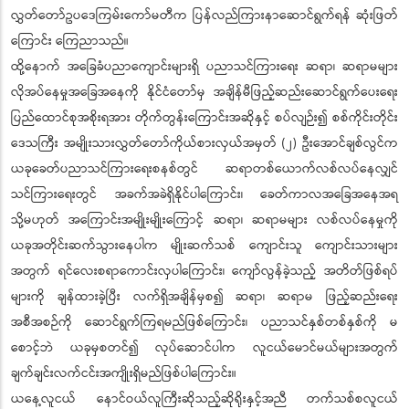
လွှတ်တော်ဥပဒေကြမ်းကော်မတီက ပြန်လည်ကြားနာဆောင်ရွက်ရန် ဆုံးဖြတ်
ကြောင်း ကြေညာသည်။
ထို့နောက် အခြေခံပညာကျောင်းများရှိ ပညာသင်ကြားရေး ဆရာ၊ ဆရာမများ
လိုအပ်နေမှုအခြေအနေကို နိုင်ငံတော်မှ အချိန်မီဖြည့်ဆည်းဆောင်ရွက်ပေးရေး
ပြည်ထောင်စုအစိုးရအား တိုက်တွန်းကြောင်းအဆိုနှင့် စပ်လျဉ်း၍ စစ်ကိုင်းတိုင်း
ဒေသကြီး အမျိုးသားလွှတ်တော်ကိုယ်စားလှယ်အမှတ် (၂) ဦးအောင်ချစ်လွင်က
ယခုခေတ်ပညာသင်ကြားရေးစနစ်တွင် ဆရာတစ်ယောက်လစ်လပ်နေလျှင်
သင်ကြားရေးတွင် အခက်အခဲရှိနိုင်ပါကြောင်း၊ ခေတ်ကာလအခြေအနေအရ
သို့မဟုတ် အကြောင်းအမျိုးမျိုးကြောင့် ဆရာ၊ ဆရာမများ လစ်လပ်နေမှုကို
ယခုအတိုင်းဆက်သွားနေပါက မျိုးဆက်သစ် ကျောင်းသူ ကျောင်းသားများ
အတွက် ရင်လေးစရာကောင်းလှပါကြောင်း၊ ကျော်လွန်ခဲ့သည့် အတိတ်ဖြစ်ရပ်
များကို ချန်ထားခဲ့ပြီး လက်ရှိအချိန်မှစ၍ ဆရာ၊ ဆရာမ ဖြည့်ဆည်းရေး
အစီအစဉ်ကို ဆောင်ရွက်ကြရမည်ဖြစ်ကြောင်း၊ ပညာသင်နှစ်တစ်နှစ်ကို မ
စောင့်ဘဲ ယခုမှစတင်၍ လုပ်ဆောင်ပါက လူငယ်မောင်မယ်များအတွက်
ချက်ချင်းလက်ငင်းအကျိုးရှိမည်ဖြစ်ပါကြောင်း။
ယနေ့လူငယ် နောင်ဝယ်လူကြီးဆိုသည့်ဆိုရိုးနှင့်အညီ တက်သစ်စလူငယ်