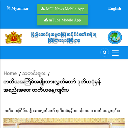
Skip
Myanmar
English
to
MOI News Mobile App
main
mTube Mobile App
content
Home
သတင်းများ
/
/
Breadcrumb
တတိယအကြိမ်အမျိုးသားလွှတ်တော် ဒုတိယပုံမှန်
အစည်းအဝေး တတိယနေ့ကျင်းပ
တတိယအကြိမ်အမျိုးသားလွှတ်တော် ဒုတိယပုံမှန်အစည်းအဝေး တတိယနေ့ကျင်းပ