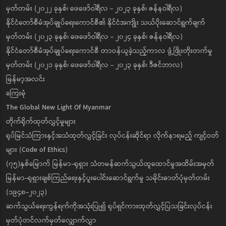
မှတ်တမ်း (၂၀၂၂ ခုနှစ်၊ ဖေဖော်ဝါရီလ - ၂၀၂၃ ခုနှစ်၊ ဇန်နဝါရီလ)
နိုင်ငံတော်စီမံအုပ်ချုပ်ရေးကောင်စီ၏ နိုင်ငံအကျိုး သယ်ပိုးဆောင်ရွက်ချက်
မှတ်တမ်း (၂၀၂၃ ခုနှစ်၊ ဖေဖော်ဝါရီလ - ၂၀၂၄ ခုနှစ်၊ ဇန်နဝါရီလ)
နိုင်ငံတော်စီမံအုပ်ချုပ်ရေးကောင်စီ တာဝန်ယူခဲ့သည့်ကာလ ဖွံ့ဖြိုးတိုးတက်မှု
မှတ်တမ်း (၂၀၂၁ ခုနှစ်၊ ဖေဖော်ဝါရီလ - ၂၀၂၃ ခုနှစ်၊ ဒီဇင်ဘာလ)
မြန်မာ့အလင်း
ကြေးမုံ
The Global New Light Of Myanmar
တိုက်ရိုက်ထုတ်လွှင့်မှုများ
ရုပ်မြင်သံကြားနှင့်အသံထုတ်လွှင့်ခြင်း လုပ်ငန်းဆိုင်ရာ လိုက်နာရမည့် ကျင့်ဝတ်
များ (Code of Ethics)
(၇၅)နှစ်မြောက် မြန်မာ-ရုရှား သံတမန်ဆက်သွယ်ထူထောင်မှုအထိမ်းအမှတ်
မြန်မာ-ရုရှားချစ်ကြည်ရေးနှင့်ပူးပေါင်းဆောင်ရွက်မှု သမိုင်းဓာတ်ပုံမှတ်တမ်း
(၁၉၄၈-၂၀၂၃)
ဆက်သွယ်ရေးကွန်ရက်ကိုအသုံးပြု၍ ရုပ်ရှင်ကားထုတ်လွှင့်ပြသခြင်းလုပ်ငန်း
မှတ်ပုံတင်လက်မှတ်လျှောက်လွှာ