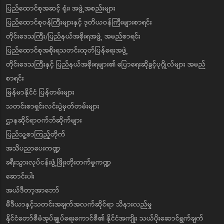
ပြည်ထောင်စုအဆင့် ရုံး၊ အဖွဲ့အစည်းများ
ပြည်ထောင်စုဝန်ကြီးများနှင့် ဒုတိယဝန်ကြီးများစာရင်း
တိုင်းဒေသကြီး/ပြည်နယ်အစိုးရအဖွဲ့ အမည်စာရင်း
ပြည်ထောင်စုအစိုးရသတင်းထုတ်ပြန်ရေးအဖွဲ့
တိုင်းဒေသကြီးနှင့် ပြည်နယ်အစိုးရများ၏ ပြောရေးဆိုခွင့်ပုဂ္ဂိုလ်များ အမည်
စာရင်း
မြန်မာနိုင်ငံ ပြန်တမ်းများ
သတင်းစာရှင်းလင်းပွဲမှတ်တမ်းများ
ဌာနဆိုင်ရာဝက်ဘ်ဆိုက်များ
ပြည်သူ့စာကြည့်တိုက်
အသိပညာပေးကဏ္ဍ
ခရီးသွားလုပ်ငန်းဖွံ့ဖြိုးတိုးတက်မှုကဏ္ဍ
ဆောင်းပါး
အယ်ဒီတာ့အာဘော်
မီဒီယာနှင့်သတင်းအချက်အလက်ဆိုင်ရာ သိနားလည်မှု
နိုင်ငံတော်စီမံအုပ်ချုပ်ရေးကောင်စီ၏ နိုင်ငံအကျိုး သယ်ပိုးဆောင်ရွက်ချက်