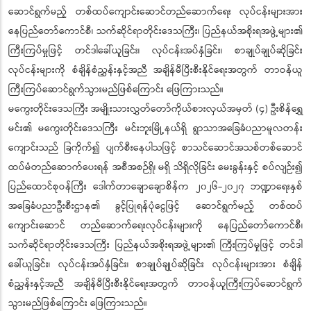
ဆောင်ရွက်မည့် တစ်ထပ်ကျောင်းဆောင်တည်ဆောက်ရေး လုပ်ငန်းများအား
နေပြည်တော်ကောင်စီ၊ သက်ဆိုင်ရာတိုင်းဒေသကြီး၊ ပြည်နယ်အစိုးရအဖွဲ့များ၏
ကြီးကြပ်မှုဖြင့် တင်ဒါခေါ်ယူခြင်း၊ လုပ်ငန်းအပ်နှံခြင်း၊ စာချုပ်ချုပ်ဆိုခြင်း
လုပ်ငန်းများကို စံချိန်စံညွှန်းနှင့်အညီ အချိန်မီပြီးစီးနိုင်ရေးအတွက် တာဝန်ယူ
ကြီးကြပ်ဆောင်ရွက်သွားမည်ဖြစ်ကြောင်း ဖြေကြားသည်။
မကွေးတိုင်းဒေသကြီး အမျိုးသားလွှတ်တော်ကိုယ်စားလှယ်အမှတ် (၄) ဦးစိန်ရွှေ
မင်း၏ မကွေးတိုင်းဒေသကြီး မင်းဘူးမြို့နယ်ရှိ ရွာသာအခြေခံပညာမူလတန်း
ကျောင်းသည် ခြကိုက်၍ ပျက်စီးနေပါသဖြင့် စာသင်ဆောင်အသစ်တစ်ဆောင်
ထပ်မံတည်ဆောက်ပေးရန် အစီအစဉ်ရှိ၊ မရှိ သိရှိလိုခြင်း မေးခွန်းနှင့် စပ်လျဉ်း၍
ပြည်ထောင်စုဝန်ကြီး ဒေါက်တာချောချောစိန်က ၂၀၂၆-၂၀၂၇ ဘဏ္ဍာရေးနှစ်
အခြေခံပညာဦးစီးဌာန၏ ခွင့်ပြုရန်ပုံငွေဖြင့် ဆောင်ရွက်မည့် တစ်ထပ်
ကျောင်းဆောင် တည်ဆောက်ရေးလုပ်ငန်းများကို နေပြည်တော်ကောင်စီ၊
သက်ဆိုင်ရာတိုင်းဒေသကြီး ပြည်နယ်အစိုးရအဖွဲ့များ၏ ကြီးကြပ်မှုဖြင့် တင်ဒါ
ခေါ်ယူခြင်း၊ လုပ်ငန်းအပ်နှံခြင်း၊ စာချုပ်ချုပ်ဆိုခြင်း လုပ်ငန်းများအား စံချိန်
စံညွှန်းနှင့်အညီ အချိန်မီပြီးစီးနိုင်ရေးအတွက် တာဝန်ယူကြီးကြပ်ဆောင်ရွက်
သွားမည်ဖြစ်ကြောင်း ဖြေကြားသည်။