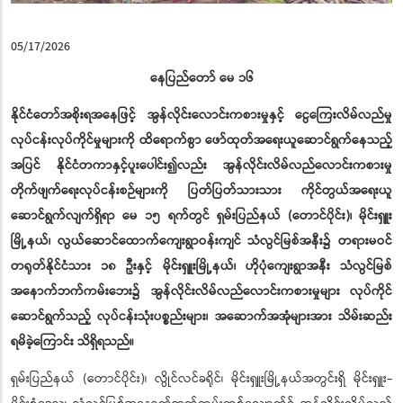
05/17/2026
နေပြည်တော် မေ ၁၆
နိုင်ငံတော်အစိုးရအနေဖြင့် အွန်လိုင်းလောင်းကစားမှုနှင့် ငွေကြေးလိမ်လည်မှု
လုပ်ငန်းလုပ်ကိုင်မှုများကို ထိရောက်စွာ ဖော်ထုတ်အရေးယူဆောင်ရွက်နေသည့်
အပြင် နိုင်ငံတကာနှင့်ပူးပေါင်း၍လည်း အွန်လိုင်းလိမ်လည်လောင်းကစားမှု
တိုက်ဖျက်ရေးလုပ်ငန်းစဉ်များကို ပြတ်ပြတ်သားသား ကိုင်တွယ်အရေးယူ
ဆောင်ရွက်လျက်ရှိရာ မေ ၁၅ ရက်တွင် ရှမ်းပြည်နယ် (တောင်ပိုင်း)၊ မိုင်းရှူး
မြို့နယ်၊ လွယ်ဆောင်ထောက်ကျေးရွာဝန်းကျင် သံလွင်မြစ်အနီး၌ တရားမဝင်
တရုတ်နိုင်ငံသား ၁၈ ဦးနှင့် မိုင်းရှူးမြို့နယ်၊ ဟိုပုံကျေးရွာအနီး သံလွင်မြစ်
အနောက်ဘက်ကမ်းဘေး၌ အွန်လိုင်းလိမ်လည်လောင်းကစားမှုများ လုပ်ကိုင်
ဆောင်ရွက်သည့် လုပ်ငန်းသုံးပစ္စည်းများ၊ အဆောက်အအုံများအား သိမ်းဆည်း
ရမိခဲ့ကြောင်း သိရှိရသည်။
ရှမ်းပြည်နယ် (တောင်ပိုင်း)၊ လွိုင်လင်ခရိုင်၊ မိုင်းရှူးမြို့နယ်အတွင်းရှိ မိုင်းရှူး-