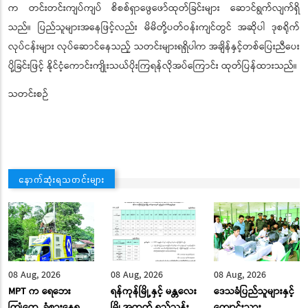
က တင်းတင်းကျပ်ကျပ် စိစစ်ရှာဖွေဖော်ထုတ်ခြင်းများ ဆောင်ရွက်လျက်ရှိ
သည်။ ပြည်သူများအနေဖြင့်လည်း မိမိတို့ပတ်ဝန်းကျင်တွင် အဆိုပါ ဒုစရိုက်
လုပ်ငန်းများ လုပ်ဆောင်နေသည့် သတင်းများရရှိပါက အချိန်နှင့်တစ်ပြေးညီပေး
ပို့ခြင်းဖြင့် နိုင်ငံ့ကောင်းကျိုးသယ်ပိုးကြရန်လိုအပ်ကြောင်း ထုတ်ပြန်ထားသည်။
သတင်းစဉ်
နောက်ဆုံးရသတင်းများ
08 Aug, 2026
08 Aug, 2026
08 Aug, 2026
MPT က ရေဘေး
ရန်ကုန်မြို့နှင့် မန္တလေး
ဒေသခံပြည်သူများနှင့်
ကြုံတွေ့ ခံစားနေရ
မြို့အတွက် ရည်ညွှန်း
ကျောင်းသား