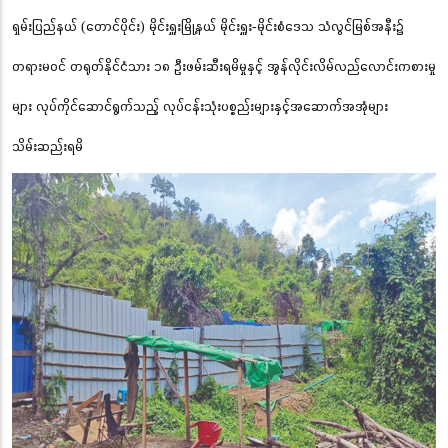
ရှမ်းပြည်နယ် (တောင်ပိုင်း) မိုင်းရှူးမြို့နယ် မိုင်းရှူး-မိုင်းစံဒေသ သံလွင်မြစ်အနီး၌
တရားမဝင် တရုတ်နိုင်ငံသား ၁၈ ဦးဖမ်းဆီးရမိမှုနှင့် အွန်လိုင်းလိမ်လည်လောင်းကစားမှု
များ လုပ်ကိုင်ဆောင်ရွက်သည့် လုပ်ငန်းသုံးပစ္စည်းများနှင့်အဆောက်အအုံများ
သိမ်းဆည်းရမိ