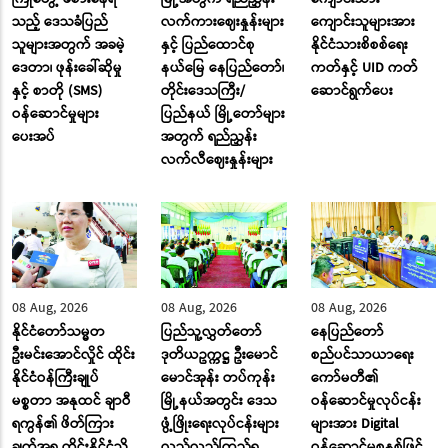
သည့် ဒေသခံပြည်
လက်ကားဈေးနှုန်းများ
ကျောင်းသူများအား
သူများအတွက် အခမဲ့
နှင့် ပြည်ထောင်စု
နိုင်ငံသားစိစစ်ရေး
ဒေတာ၊ ဖုန်းခေါ်ဆိုမှု
နယ်မြေ နေပြည်တော်၊
ကတ်နှင့် UID ကတ်
နှင့် စာတို (SMS)
တိုင်းဒေသကြီး/
ဆောင်ရွက်ပေး
ဝန်ဆောင်မှုများ
ပြည်နယ် မြို့တော်များ
ပေးအပ်
အတွက် ရည်ညွှန်း
လက်လီဈေးနှုန်းများ
08 Aug, 2026
08 Aug, 2026
08 Aug, 2026
နိုင်ငံတော်သမ္မတ
ပြည်သူ့လွှတ်တော်
နေပြည်တော်
ဦးမင်းအောင်လှိုင် ထိုင်း
ဒုတိယဥက္ကဋ္ဌ ဦးမောင်
စည်ပင်သာယာရေး
နိုင်ငံဝန်ကြီးချုပ်
မောင်အုန်း တပ်ကုန်း
ကော်မတီ၏
မစ္စတာ အနုထင် ချာဝီ
မြို့နယ်အတွင်း ဒေသ
ဝန်ဆောင်မှုလုပ်ငန်း
ရကွန်၏ ဖိတ်ကြား
ဖွံ့ဖြိုးရေးလုပ်ငန်းများ
များအား Digital
ချက်အရ ထိုင်းနိုင်ငံသို့
လှည့်လည်ကြည့်ရှု
ဝန်ဆောင်မှုစနစ်ဖြင့်