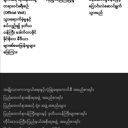
တရားဝင်ခရီးစဉ်
ပြောင်းလဲဆောင်ရွက်
(Official Visit)
သွားမည်
သွားရောက်ခဲ့မှုနှင့်
စပ်လျဉ်း၍ ဒုတိယ
ဝန်ကြီး ဒေါက်တာခိုင်
ခိုင်စိုးက မီဒီယာ
များ၏မေးမြန်းမှုများ
ဖြေကြား
အမျိုးသားကာကွယ်ရေးနှင့်လုံခြုံရေးကောင်စီ အမည်စာရင်း
ပြည်ထောင်စုအစိုးရအဖွဲ့ အမည်စာရင်း
ပြည်ထောင်စုအဆင့် ရုံး၊ အဖွဲ့အစည်းများ
ပြည်ထောင်စုဝန်ကြီးများနှင့် ဒုတိယဝန်ကြီးများစာရင်း
တိုင်းဒေသကြီး/ပြည်နယ်အစိုးရအဖွဲ့ အမည်စာရင်း