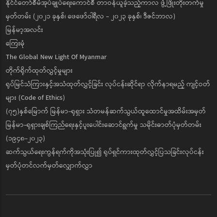
နိုင်ငံတော်စီမံအုပ်ချုပ်ရေးကောင်စီ တာဝန်ယူခဲ့သည့်ကာလ ဖွံ့ဖြိုးတိုးတက်မှု
မှတ်တမ်း (၂၀၂၁ ခုနှစ်၊ ဖေဖော်ဝါရီလ - ၂၀၂၃ ခုနှစ်၊ ဒီဇင်ဘာလ)
မြန်မာ့အလင်း
ကြေးမုံ
The Global New Light Of Myanmar
တိုက်ရိုက်ထုတ်လွှင့်မှုများ
ရုပ်မြင်သံကြားနှင့်အသံထုတ်လွှင့်ခြင်း လုပ်ငန်းဆိုင်ရာ လိုက်နာရမည့် ကျင့်ဝတ်
များ (Code of Ethics)
(၇၅)နှစ်မြောက် မြန်မာ-ရုရှား သံတမန်ဆက်သွယ်ထူထောင်မှုအထိမ်းအမှတ်
မြန်မာ-ရုရှားချစ်ကြည်ရေးနှင့်ပူးပေါင်းဆောင်ရွက်မှု သမိုင်းဓာတ်ပုံမှတ်တမ်း
(၁၉၄၈-၂၀၂၃)
ဆက်သွယ်ရေးကွန်ရက်ကိုအသုံးပြု၍ ရုပ်ရှင်ကားထုတ်လွှင့်ပြသခြင်းလုပ်ငန်း
မှတ်ပုံတင်လက်မှတ်လျှောက်လွှာ