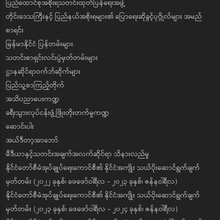
ပြည်ထောင်စုအစိုးရသတင်းထုတ်ပြန်ရေးအဖွဲ့
တိုင်းဒေသကြီးနှင့် ပြည်နယ်အစိုးရများ၏ ပြောရေးဆိုခွင့်ပုဂ္ဂိုလ်များ အမည်
စာရင်း
မြန်မာနိုင်ငံ ပြန်တမ်းများ
သတင်းစာရှင်းလင်းပွဲမှတ်တမ်းများ
ဌာနဆိုင်ရာဝက်ဘ်ဆိုက်များ
ပြည်သူ့စာကြည့်တိုက်
အသိပညာပေးကဏ္ဍ
ခရီးသွားလုပ်ငန်းဖွံ့ဖြိုးတိုးတက်မှုကဏ္ဍ
ဆောင်းပါး
အယ်ဒီတာ့အာဘော်
မီဒီယာနှင့်သတင်းအချက်အလက်ဆိုင်ရာ သိနားလည်မှု
နိုင်ငံတော်စီမံအုပ်ချုပ်ရေးကောင်စီ၏ နိုင်ငံအကျိုး သယ်ပိုးဆောင်ရွက်ချက်
မှတ်တမ်း (၂၀၂၂ ခုနှစ်၊ ဖေဖော်ဝါရီလ - ၂၀၂၃ ခုနှစ်၊ ဇန်နဝါရီလ)
နိုင်ငံတော်စီမံအုပ်ချုပ်ရေးကောင်စီ၏ နိုင်ငံအကျိုး သယ်ပိုးဆောင်ရွက်ချက်
မှတ်တမ်း (၂၀၂၃ ခုနှစ်၊ ဖေဖော်ဝါရီလ - ၂၀၂၄ ခုနှစ်၊ ဇန်နဝါရီလ)