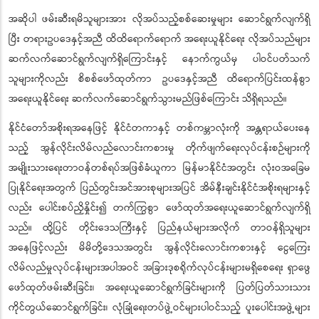
အဆိုပါ ဖမ်းဆီးရမိသူများအား လိုအပ်သည့်စစ်ဆေးမှုများ ဆောင်ရွက်လျက်ရှိ
ပြီး တရားဥပဒေနှင့်အညီ ထိထိရောက်ရောက် အရေးယူနိုင်ရေး လိုအပ်သည်များ
ဆက်လက်ဆောင်ရွက်လျက်ရှိကြောင်းနှင့် နောက်ကွယ်မှ ပါဝင်ပတ်သက်
သူများကိုလည်း စိစစ်ဖော်ထုတ်ကာ ဥပဒေနှင့်အညီ ထိရောက်ပြင်းထန်စွာ
အရေးယူနိုင်ရေး ဆက်လက်ဆောင်ရွက်သွားမည်ဖြစ်ကြောင်း သိရှိရသည်။
နိုင်ငံတော်အစိုးရအနေဖြင့် နိုင်ငံတကာနှင့် တစ်ကမ္ဘာလုံးကို အန္တရာယ်ပေးနေ
သည့် အွန်လိုင်းလိမ်လည်လောင်းကစားမှု တိုက်ဖျက်ရေးလုပ်ငန်းစဉ်များကို
အမျိုးသားရေးတာဝန်တစ်ရပ်အဖြစ်ခံယူကာ မြန်မာနိုင်ငံအတွင်း လုံးဝအခြေမ
ပြုနိုင်ရေးအတွက် ပြည်တွင်းအင်အားစုများအပြင် အိမ်နီးချင်းနိုင်ငံအစိုးရများနှင့်
လည်း ပေါင်းစပ်ညှိနှိုင်း၍ တက်ကြွစွာ ဖော်ထုတ်အရေးယူဆောင်ရွက်လျက်ရှိ
သည်။ ထို့ပြင် တိုင်းဒေသကြီးနှင့် ပြည်နယ်များအလိုက် တာဝန်ရှိသူများ
အနေဖြင့်လည်း မိမိတို့ဒေသအတွင်း အွန်လိုင်းလောင်းကစားနှင့် ငွေကြေး
လိမ်လည်မှုလုပ်ငန်းများအပါအဝင် အခြားဒုစရိုက်လုပ်ငန်းများမရှိစေရေး ရှာဖွေ
ဖော်ထုတ်ဖမ်းဆီးခြင်း၊ အရေးယူဆောင်ရွက်ခြင်းများကို ပြတ်ပြတ်သားသား
ကိုင်တွယ်ဆောင်ရွက်ခြင်း၊ လုံခြုံရေးတပ်ဖွဲ့ဝင်များပါဝင်သည့် ပူးပေါင်းအဖွဲ့များ