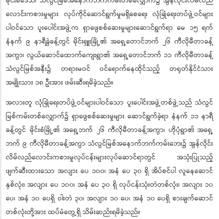
မိုင်းစံဒေသ၊ သံလွင်မြစ်အနောက်ဘက်ကမ်းတစ်လျှောက်၌ အွန်လိုင်းလိမ်လည်
လောင်းကစားမှုများ လုပ်ကိုင်ဆောင်ရွက်မှုမရှိစေရေး လုံခြုံရေးတပ်ဖွဲ့ဝင်များ
ပါဝင်သော ပူးပေါင်းအဖွဲ့က ရှာဖွေစစ်ဆေးမှုများဆောင်ရွက်ရာ မေ ၁၅ ရက်
နံနက် ၉ နာရီခွဲခန့်တွင် မိုင်းရှူးမြို့၏ အရှေ့တောင်ဘက် ၂၆ ကီလိုမီတာခန့်
အကွာ၊ လွယ်ဆောင်ထောက်ကျေးရွာ၏ အရှေ့တောင်ဘက် ၁၁ ကီလိုမီတာခန့်
သံလွင်မြစ်အနီး၌ တရားမဝင် ဝင်ရောက်နေထိုင်သည့် တရုတ်နိုင်ငံသား
အမျိုးသား ၁၈ ဦးအား ဖမ်းဆီးရမိခဲ့သည်။
အလားတူ လုံခြုံရေးတပ်ဖွဲ့ဝင်များပါဝင်သော ပူးပေါင်းအဖွဲ့တစ်ဖွဲ့သည် သံလွင်
မြစ်ကမ်းတစ်လျှောက်၌ ရှာဖွေစစ်ဆေးမှုများ ဆောင်ရွက်ခဲ့ရာ နံနက် ၁၁ နာရီ
ခန့်တွင် မိုင်းစံမြို့၏ အရှေ့ဘက် ၂၆ ကီလိုမီတာခန့်အကွာ၊ ဟိုပုံရွာ၏ အရှေ့
ဘက် ၉ ကီလိုမီတာခန့်အကွာ သံလွင်မြစ်အနောက်ဘက်ကမ်းဘေး၌ အွန်လိုင်း
လိမ်လည်လောင်းကစားမှုလုပ်ငန်းများလုပ်ဆောင်ရာတွင် အသုံးပြုသည့်
ဖျက်ဆီးထားသော အလျား ပေ ၁၀၀၊ အနံ ပေ ၃၀ ရှိ အိပ်စင်ပါ လူနေဆောင်
နှစ်လုံး၊ အလျား ပေ ၁၀၀၊ အနံ ပေ ၃၀ ရှိ လုပ်ငန်းသုံးတဲတစ်လုံး၊ အလျား ၁၀
ပေ၊ အနံ ၁၀ ပေရှိ ဝါးတဲ ၃၀၊ အလျား ၁၀ ပေ၊ အနံ ၁၀ ပေရှိ စားချက်ဆောင်
တစ်လုံးတို့အား ထပ်မံတွေ့ရှိ သိမ်းဆည်းရမိခဲ့သည်။