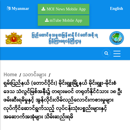
Skip
Myanmar
English
to
MOI News Mobile App
main
mTube Mobile App
content
Home
သတင်းများ
/
/
Breadcrumb
ရှမ်းပြည်နယ် (တောင်ပိုင်း) မိုင်းရှူးမြို့နယ် မိုင်းရှူး-မိုင်းစံ
ဒေသ သံလွင်မြစ်အနီး၌ တရားမဝင် တရုတ်နိုင်ငံသား ၁၈ ဦး
ဖမ်းဆီးရမိမှုနှင့် အွန်လိုင်းလိမ်လည်လောင်းကစားမှုများ
လုပ်ကိုင်ဆောင်ရွက်သည့် လုပ်ငန်းသုံးပစ္စည်းများနှင့်
အဆောက်အအုံများ သိမ်းဆည်းရမိ