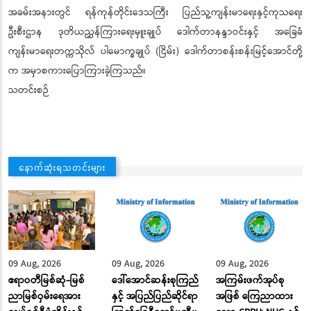
အခမ်းအနားတွင် ရန်ကုန်တိုင်းဒေသကြီး ပြည်သူ့ကျန်းမာရေးနှင့်ကုသရေး
ဦးစီးဌာန ဒုတိယညွှန်ကြားရေးမှူးချုပ် ဒေါက်တာနန္ဒာဝင်းနှင့် အခြေခံ
ကျန်းမာရေးတက္ကသိုလ် ပါမောက္ခချုပ် (ငြိမ်း) ‌ဒေါက်တာစန်းစန်းမြင့်အောင်တို့
က အမှာစကားပြောကြားခဲ့ကြသည်။
သတင်းစဉ်
နောက်ဆုံးရသတင်းများ
09 Aug, 2026
09 Aug, 2026
09 Aug, 2026
ဧရာဝတီမြစ်ဆုံ-မြစ်
ဒေါ်အောင်ဆန်းစုကြည်
အကြမ်းဖက်အုပ်စု
ညာမြစ်ဝှမ်းရေအား
နှင့် အပြည်ပြည်ဆိုင်ရာ
အဖြစ် ကြေညာထား