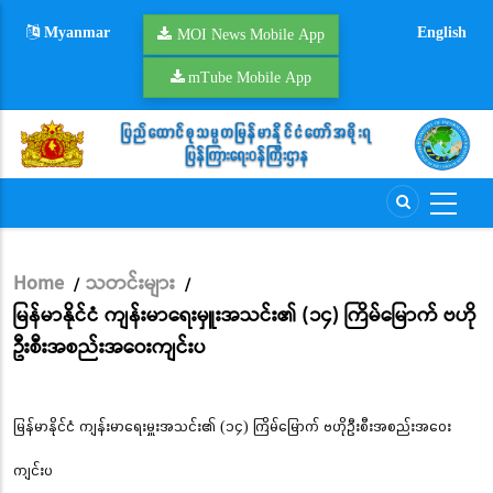
Skip
Myanmar
English
to
MOI News Mobile App
main
mTube Mobile App
content
Home
သတင်းများ
/
/
Breadcrumb
မြန်မာနိုင်ငံ ကျန်းမာရေးမှူးအသင်း၏ (၁၄) ကြိမ်မြောက် ဗဟို
ဦးစီးအစည်းအဝေးကျင်းပ
မြန်မာနိုင်ငံ ကျန်းမာရေးမှူးအသင်း၏ (၁၄) ကြိမ်မြောက် ဗဟိုဦးစီးအစည်းအဝေး
ကျင်းပ