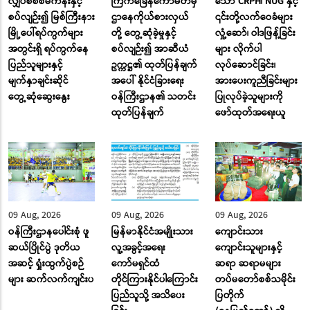
လျှပ်စစ်စီမံကိန်းနှင့်
ကြက်ခြေနီကော်မတီမှ
သော CRPH၊ NUG နှင့်
စပ်လျဉ်း၍ မြစ်ကြီးနား
ဌာနေကိုယ်စားလှယ်
၎င်းတို့လက်ဝေခံများ
မြို့ပေါ်ရပ်ကွက်များ
တို့ တွေ့ဆုံခဲ့မှုနှင့်
လှုံ့ဆော်၊ ဝါဒဖြန့်ခြင်း
အတွင်းရှိ ရပ်ကွက်နေ
စပ်လျဉ်း၍ အာဆီယံ
များ လိုက်ပါ
ပြည်သူများနှင့်
ဥက္ကဋ္ဌ၏ ထုတ်ပြန်ချက်
လုပ်ဆောင်ခြင်း၊
မျက်နှာချင်းဆိုင်
အပေါ် နိုင်ငံခြားရေး
အားပေးကူညီခြင်းများ
တွေ့ဆုံဆွေးနွေး
ဝန်ကြီးဌာန၏ သတင်း
ပြုလုပ်ခဲ့သူများကို
ထုတ်ပြန်ချက်
ဖော်ထုတ်အရေးယူ
09 Aug, 2026
09 Aug, 2026
09 Aug, 2026
ဝန်ကြီးဌာနပေါင်းစုံ ဖူ
မြန်မာနိုင်ငံအမျိုးသား
ကျောင်းသား
ဆယ်ပြိုင်ပွဲ ဒုတိယ
လူ့အခွင့်အရေး
ကျောင်းသူများနှင့်
အဆင့် ရှုံးထွက်ပွဲစဉ်
ကော်မရှင်ထံ
ဆရာ ဆရာမများ
များ ဆက်လက်ကျင်းပ
တိုင်ကြားနိုင်ပါကြောင်း
တပ်မတော်စစ်သမိုင်း
ပြည်သူသို့ အသိပေး
ပြတိုက်