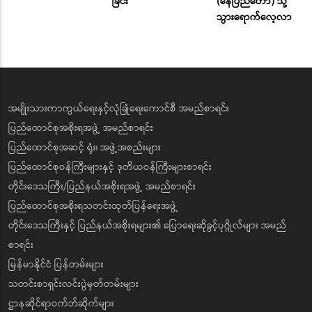
ခြင်း
(နေပြည်တော်) သို့
သွားရောက်လေ့လာ
အမျိုးသားကာကွယ်ရေးနှင့်လုံခြုံရေးကောင်စီ အမည်စာရင်း
ပြည်ထောင်စုအစိုးရအဖွဲ့ အမည်စာရင်း
ပြည်ထောင်စုအဆင့် ရုံး၊ အဖွဲ့အစည်းများ
ပြည်ထောင်စုဝန်ကြီးများနှင့် ဒုတိယဝန်ကြီးများစာရင်း
တိုင်းဒေသကြီး/ပြည်နယ်အစိုးရအဖွဲ့ အမည်စာရင်း
ပြည်ထောင်စုအစိုးရသတင်းထုတ်ပြန်ရေးအဖွဲ့
တိုင်းဒေသကြီးနှင့် ပြည်နယ်အစိုးရများ၏ ပြောရေးဆိုခွင့်ပုဂ္ဂိုလ်များ အမည်
စာရင်း
မြန်မာနိုင်ငံ ပြန်တမ်းများ
သတင်းစာရှင်းလင်းပွဲမှတ်တမ်းများ
ဌာနဆိုင်ရာဝက်ဘ်ဆိုက်များ