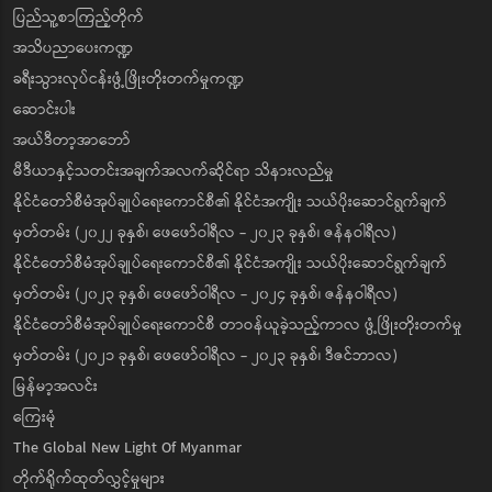
ပြည်သူ့စာကြည့်တိုက်
အသိပညာပေးကဏ္ဍ
ခရီးသွားလုပ်ငန်းဖွံ့ဖြိုးတိုးတက်မှုကဏ္ဍ
ဆောင်းပါး
အယ်ဒီတာ့အာဘော်
မီဒီယာနှင့်သတင်းအချက်အလက်ဆိုင်ရာ သိနားလည်မှု
နိုင်ငံတော်စီမံအုပ်ချုပ်ရေးကောင်စီ၏ နိုင်ငံအကျိုး သယ်ပိုးဆောင်ရွက်ချက်
မှတ်တမ်း (၂၀၂၂ ခုနှစ်၊ ဖေဖော်ဝါရီလ - ၂၀၂၃ ခုနှစ်၊ ဇန်နဝါရီလ)
နိုင်ငံတော်စီမံအုပ်ချုပ်ရေးကောင်စီ၏ နိုင်ငံအကျိုး သယ်ပိုးဆောင်ရွက်ချက်
မှတ်တမ်း (၂၀၂၃ ခုနှစ်၊ ဖေဖော်ဝါရီလ - ၂၀၂၄ ခုနှစ်၊ ဇန်နဝါရီလ)
နိုင်ငံတော်စီမံအုပ်ချုပ်ရေးကောင်စီ တာဝန်ယူခဲ့သည့်ကာလ ဖွံ့ဖြိုးတိုးတက်မှု
မှတ်တမ်း (၂၀၂၁ ခုနှစ်၊ ဖေဖော်ဝါရီလ - ၂၀၂၃ ခုနှစ်၊ ဒီဇင်ဘာလ)
မြန်မာ့အလင်း
ကြေးမုံ
The Global New Light Of Myanmar
တိုက်ရိုက်ထုတ်လွှင့်မှုများ