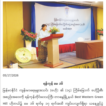
05/17/2026
ရန်ကုန် မေ ၁၆
မြန်မာနိုင်ငံ ကျန်းမာရေးမှူးအသင်း (ဗဟို) ၏ (၁၄) ကြိမ်မြောက် ဗဟိုဦးစီး
အစည်းအဝေးကို ရန်ကုန်တိုင်းဒေသကြီး တာမွေမြို့နယ် Best Western Green
Hill ဟိုတယ်၌ မေ ၁၆ ရက်မှ ၁၇ ရက်အထိ ကျင်းပလျက်ရှိရာ ယနေ့ဖွင့်ပွဲ