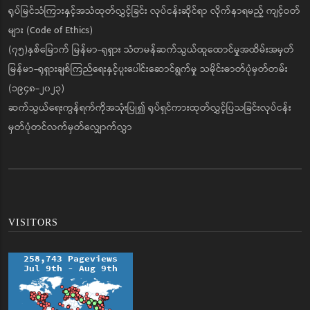
ရုပ်မြင်သံကြားနှင့်အသံထုတ်လွှင့်ခြင်း လုပ်ငန်းဆိုင်ရာ လိုက်နာရမည့် ကျင့်ဝတ်
များ (Code of Ethics)
(၇၅)နှစ်မြောက် မြန်မာ-ရုရှား သံတမန်ဆက်သွယ်ထူထောင်မှုအထိမ်းအမှတ်
မြန်မာ-ရုရှားချစ်ကြည်ရေးနှင့်ပူးပေါင်းဆောင်ရွက်မှု သမိုင်းဓာတ်ပုံမှတ်တမ်း
(၁၉၄၈-၂၀၂၃)
ဆက်သွယ်ရေးကွန်ရက်ကိုအသုံးပြု၍ ရုပ်ရှင်ကားထုတ်လွှင့်ပြသခြင်းလုပ်ငန်း
မှတ်ပုံတင်လက်မှတ်လျှောက်လွှာ
VISITORS