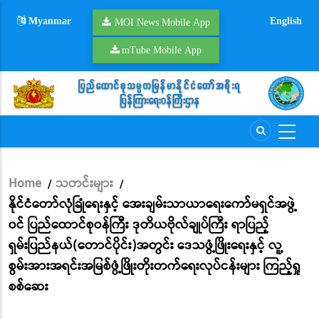
Skip
Myanmar
English
to
MOI News Mobile App
main
mTube Mobile App
content
Home
သတင်းများ
/
/
Breadcrumb
နိုင်ငံတော်လုံခြုံရေးနှင့် အေးချမ်းသာယာရေးကော်မရှင်အဖွဲ့
ဝင် ပြည်ထောင်စုဝန်ကြီး ဒုတိယဗိုလ်ချုပ်ကြီး ရာပြည့်
ရှမ်းပြည်နယ်(တောင်ပိုင်း)အတွင်း ဒေသဖွံ့ဖြိုးရေးနှင့် လူ့
စွမ်းအားအရင်းအမြစ်ဖွံ့ဖြိုးတိုးတက်‌ရေးလုပ်ငန်းများ ကြည့်ရှု
စစ်ဆေး