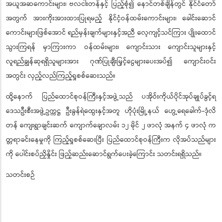
အယူအဆကောင်းများ၊ ဗလငါးတန်နှင့် ပြည့်စုံ၍ နောင်တစ်ချိန်တွင် နိုင်ငံတော်
အတွက် အားကိုးအားထားပြုရမည့် နိုင်ငံ့ဝန်ထမ်းကောင်းများ၊ ခေါင်းဆောင်
ကောင်းများဖြစ်အောင် ရည်မှန်းချက်များနှင့်အညီ လေ့ကျင့်သင်ကြား ပျိုးထောင်
သွားကြရန် မှာကြားကာ ဝန်ထမ်းများ၊ ကျောင်းသား ကျောင်းသူများနှင့်
လူရည်ချွန်ဆုရရှိသူများအား ဂုဏ်ပြုချီးမြှင့်ငွေများပေးအပ်၍ ကျောင်းဝင်း
အတွင်း လှည့်လည်ကြည့်ရှုစစ်ဆေးသည်။
ထို့နောက် ပြည်ထောင်စုဝန်ကြီးနှင့်အဖွဲ့သည် ပအိုဝ်းကိုယ်ပိုင်အုပ်ချုပ်ခွင့်ရ
ဒေသဦးစီးအဖွဲ့ဥက္ကဋ္ဌ ဦးခွန်ရဲထွေးနှင့်အတူ ဟိုပုံးမြို့နယ် ဟွေ့ရေခေါက်-ဒုံလိ
တန် ကျေးရွာချင်းဆက် ကျောက်ချောလမ်း ၁၂ မိုင် ၂ ဖာလုံ အနက် ၄ ဖာလုံ က
တ္တရာခင်းနေမှုကို ကြည့်ရှုစစ်ဆေးပြီး ပြည်ထောင်စုဝန်ကြီးက လိုအပ်သည်များ
ကို ပေါင်းစပ်ညှိနှိုင်း ဖြည့်ဆည်းဆောင်ရွက်ပေးခဲ့ကြောင်း သတင်းရရှိသည်။
သတင်းစဉ်