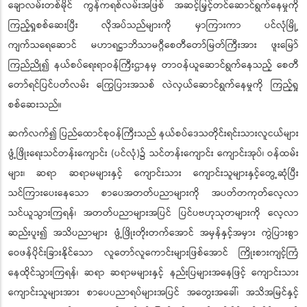
ချောလမ်းတစ်မိုင် ကွန်ကရစ်လမ်းအဖြစ် အဆင့်မြှင့်တင်ဆောင်ရွက်နေမှုကို
ကြည့်ရှုစစ်ဆေးပြီး လိုအပ်သည်များကို မှာကြားကာ ပင်လုံမြို့
ကျက်သရေဆောင် မဟာရဋ္ဌာဘိသာမဂ္ဂီစေတီတော်မြတ်ကြီးအား ဖူးမြော်
ကြည်ညို၍ နယ်စပ်ရေးရာဝန်ကြီးဌာနမှ တာဝန်ယူဆောင်ရွက်နေသည့် စေတီ
တော်ရင်ပြင်ပတ်လမ်း ကြွေပြားအသစ် လဲလှယ်ဆောင်ရွက်နေမှုကို ကြည့်ရှု
စစ်ဆေးသည်။
ဆက်လက်၍ ပြည်ထောင်စုဝန်ကြီးသည် နယ်စပ်ဒေသတိုင်းရင်းသားလူငယ်များ
ဖွံ့ဖြိုးရေးသင်တန်းကျောင်း (ပင်လုံ)၌ သင်တန်းကျောင်း ကျောင်းအုပ်၊ ဝန်ထမ်း
များ၊ ဆရာ ဆရာမများနှင့် ကျောင်းသား ကျောင်းသူများနှင့်တွေ့ဆုံပြီး
သင်ကြားပေးနေသော စာပေအတတ်ပညာများကို အပတ်တကုတ်လေ့လာ
သင်ယူသွားကြရန်၊ အတတ်ပညာများအပြင် ပြင်ပဗဟုသုတများကို လေ့လာ
ဆည်းပူး၍ အသိပညာများ ဖွံ့ဖြိုးတိုးတက်အောင် အမှန်နှင့်အမှား ကွဲပြားစွာ
ဝေဖန်ပိုင်းခြားနိုင်သော လူတော်လူကောင်းများဖြစ်အောင် ကြိုးစားကျင့်ကြံ
နေထိုင်သွားကြရန်၊ ဆရာ ဆရာမများနှင့် နည်းပြများအနေဖြင့် ကျောင်းသား
ကျောင်းသူများအား စာပေပညာရပ်များအပြင် အတွေးအခေါ်၊ အသိအမြင်နှင့်