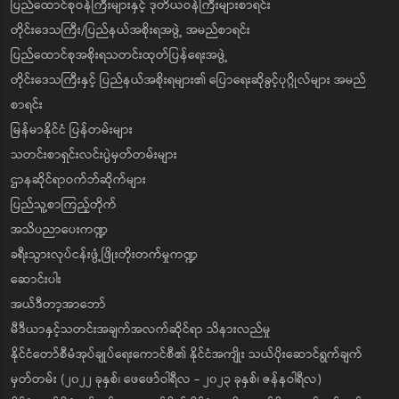
ပြည်ထောင်စုဝန်ကြီးများနှင့် ဒုတိယဝန်ကြီးများစာရင်း
တိုင်းဒေသကြီး/ပြည်နယ်အစိုးရအဖွဲ့ အမည်စာရင်း
ပြည်ထောင်စုအစိုးရသတင်းထုတ်ပြန်ရေးအဖွဲ့
တိုင်းဒေသကြီးနှင့် ပြည်နယ်အစိုးရများ၏ ပြောရေးဆိုခွင့်ပုဂ္ဂိုလ်များ အမည်
စာရင်း
မြန်မာနိုင်ငံ ပြန်တမ်းများ
သတင်းစာရှင်းလင်းပွဲမှတ်တမ်းများ
ဌာနဆိုင်ရာဝက်ဘ်ဆိုက်များ
ပြည်သူ့စာကြည့်တိုက်
အသိပညာပေးကဏ္ဍ
ခရီးသွားလုပ်ငန်းဖွံ့ဖြိုးတိုးတက်မှုကဏ္ဍ
ဆောင်းပါး
အယ်ဒီတာ့အာဘော်
မီဒီယာနှင့်သတင်းအချက်အလက်ဆိုင်ရာ သိနားလည်မှု
နိုင်ငံတော်စီမံအုပ်ချုပ်ရေးကောင်စီ၏ နိုင်ငံအကျိုး သယ်ပိုးဆောင်ရွက်ချက်
မှတ်တမ်း (၂၀၂၂ ခုနှစ်၊ ဖေဖော်ဝါရီလ - ၂၀၂၃ ခုနှစ်၊ ဇန်နဝါရီလ)