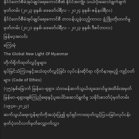
နိုင်ငံတော်စီမံအုပ်ချုပ်ရေးကောင်စီ၏ နိုင်ငံအကျိုး သယ်ပိုးဆောင်ရွက်ချက်
မှတ်တမ်း (၂၀၂၃ ခုနှစ်၊ ဖေဖော်ဝါရီလ - ၂၀၂၄ ခုနှစ်၊ ဇန်နဝါရီလ)
နိုင်ငံတော်စီမံအုပ်ချုပ်ရေးကောင်စီ တာဝန်ယူခဲ့သည့်ကာလ ဖွံ့ဖြိုးတိုးတက်မှု
မှတ်တမ်း (၂၀၂၁ ခုနှစ်၊ ဖေဖော်ဝါရီလ - ၂၀၂၃ ခုနှစ်၊ ဒီဇင်ဘာလ)
မြန်မာ့အလင်း
ကြေးမုံ
The Global New Light Of Myanmar
တိုက်ရိုက်ထုတ်လွှင့်မှုများ
ရုပ်မြင်သံကြားနှင့်အသံထုတ်လွှင့်ခြင်း လုပ်ငန်းဆိုင်ရာ လိုက်နာရမည့် ကျင့်ဝတ်
များ (Code of Ethics)
(၇၅)နှစ်မြောက် မြန်မာ-ရုရှား သံတမန်ဆက်သွယ်ထူထောင်မှုအထိမ်းအမှတ်
မြန်မာ-ရုရှားချစ်ကြည်ရေးနှင့်ပူးပေါင်းဆောင်ရွက်မှု သမိုင်းဓာတ်ပုံမှတ်တမ်း
(၁၉၄၈-၂၀၂၃)
ဆက်သွယ်ရေးကွန်ရက်ကိုအသုံးပြု၍ ရုပ်ရှင်ကားထုတ်လွှင့်ပြသခြင်းလုပ်ငန်း
မှတ်ပုံတင်လက်မှတ်လျှောက်လွှာ