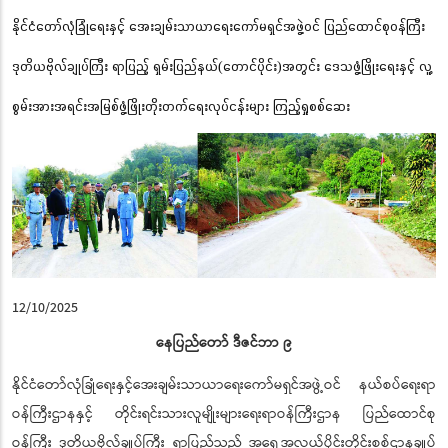
နိုင်ငံတော်လုံခြုံရေးနှင့် အေးချမ်းသာယာရေးကော်မရှင်အဖွဲ့ဝင် ပြည်ထောင်စုဝန်ကြီး
ဒုတိယဗိုလ်ချုပ်ကြီး ရာပြည့် ရှမ်းပြည်နယ်(တောင်ပိုင်း)အတွင်း ဒေသဖွံ့ဖြိုးရေးနှင့် လူ့
စွမ်းအားအရင်းအမြစ်ဖွံ့ဖြိုးတိုးတက်‌ရေးလုပ်ငန်းများ ကြည့်ရှုစစ်ဆေး
12/10/2025
နေပြည်တော် ဒီဇင်ဘာ ၉
နိုင်ငံတော်လုံခြုံရေးနှင့်အေးချမ်းသာယာရေးကော်မရှင်အဖွဲ့ဝင် နယ်စပ်ရေးရာ
ဝန်ကြီးဌာနနှင့် တိုင်းရင်းသားလူမျိုးများရေးရာဝန်ကြီးဌာန ပြည်ထောင်စု
ဝန်ကြီး ဒုတိယဗိုလ်ချုပ်ကြီး ရာပြည့်သည် အရှေ့အလယ်ပိုင်းတိုင်းစစ်ဌာနချုပ်