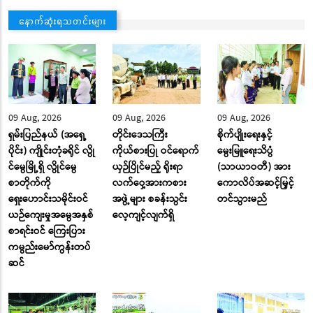
နောက်ဆုံးရသတင်းများ
09 Aug, 2026
09 Aug, 2026
09 Aug, 2026
ရှမ်းပြည်နယ် (အရှေ့
တိုင်းဒေသကြီး
စိုက်ပျိုးရေးနှင့်
ပိုင်း) ကျိုင်းတုံခရိုင် လွို
ကိုယ်စားပြု ဝင်ရောက်
မွေးမြူရေးသိပ္ပံ
င်မွေမြို့ရှိ လွိုင်မွေ
ယှဉ်ပြိုင်မည့် ရိုးရာ
(သာယာဝတီ) အား
စာတိုက်ကို
လက်ဝှေ့အားကစား
ကောလိပ်အဆင့်မြှင့်
ရှေးဟောင်းသမိုင်းဝင်
အဖွဲ့များ စခန်းသွင်း
တင်သွားမည်
ယဉ်ကျေးမှုအမွေအနှစ်
လေ့ကျင့်လျက်ရှိ
စာရင်းဝင် ကြေးပြား
ကမ္ပည်းမော်ကွန်းတပ်
ဆင်