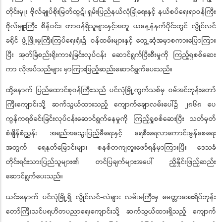
တိုင်းမှူး ဗိုလ်ချုပ်စိုးမြတ်ထွဋ်၊ ရှမ်းပြည်နယ်လုံခြုံရေးနှင့် နယ်စပ်ရေးရာဝန်ကြီး
ဗိုလ်မှူးကြီး စိန်ဝင်း၊ တာဝန်ရှိသူများနှင့်အတူ ယနေ့နံနက်ပိုင်းတွင် လွိုင်လင်
ခရိုင် ဖွံ့ဖြိုးမှုကြီးကြပ်ရေးရုံး၌ ဝန်ထမ်းများနှင့် တွေ့ဆုံအမှာစကားပြောကြား
ပြီး အုတ်ခြံစည်းရိုးကာရံခြင်းလုပ်ငန်း ဆောင်ရွက်ပြီးစီးမှုကို ကြည့်ရှုစစ်ဆေး
ကာ လိုအပ်သည်များ မှာကြားဖြည့်ဆည်းဆောင်ရွက်‌ပေးသည်။
ထို့နောက် ပြည်ထောင်စုဝန်ကြီးသည် ပင်လုံမြို့ကွက်သစ်မှ ဝမ်အင်ဘုန်းတော်
ကြီးကျောင်းသို့ ဆက်သွယ်ထားသည့် ကျောက်ချောလမ်းပေါ်၌ ၂၈၆၈ ပေ
ကွန်ကရစ်ခင်းခြင်းလုပ်ငန်းဆောင်ရွက်နေမှုကို ကြည့်ရှုစစ်ဆေးပြီး သတ်မှတ်
စံချိန်စံညွှန်း အရည်အသွေးပြည့်မီရေးနှင့် ရေစီးရေလာကောင်းမွန်စေရေး
အတွက် ရေနုတ်မြောင်းများ စနစ်တကျတူးဖော်ရန်မှာကြားပြီး ဒေသခံ
တိုင်းရင်းသားပြည်သူများ၏ တင်ပြချက်များအပေါ် ညှိနှိုင်းဖြည့်ဆည်း
ဆောင်ရွက်ပေးသည်။
ယင်းနောက် ပင်လုံမြို့ရှိ လွိုင်လင်-လဲချား လမ်းမကြီးမှ မေတ္တာအေးရိပ်ဘုန်း
တော်ကြီးသင်ပရဟိတပညာရေးကျောင်းသို့ ဆက်သွယ်ထားရှိသည့် ကျောက်