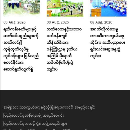
09 Aug, 2026
08 Aug, 2026
08 Aug, 2026
ရက်ကန်းစက်များနှင့်
သယံဇာတနှင့်သဘာဝ
အဂတိလိုက်စားမှု
ဆက်စပ်ပစ္စည်းများကို
ပတ်ဝန်းကျင်
တားဆီးကာကွယ်ရေး
ဆယ်တင်၍
ထိန်းသိမ်းရေး
ဆိုင်ရာ အသိပညာပေး
ကုန်ထုတ်လုပ်မှု
ဝန်ကြီးဌာန ဒုတိယ
ရှင်းလင်းဆွေးနွေးပွဲ
လုပ်ငန်းများ ပြန်လည်
အကြိမ် မိုးရာသီ
ကျင်းပ
စတင်နိုင်ရေး
သစ်ပင်စိုက်ပျိုးပွဲ
ဆောင်ရွက်လျက်ရှိ
ကျင်းပ
အမျိုးသားကာကွယ်ရေးနှင့်လုံခြုံရေးကောင်စီ အမည်စာရင်း
ပြည်ထောင်စုအစိုးရအဖွဲ့ အမည်စာရင်း
ပြည်ထောင်စုအဆင့် ရုံး၊ အဖွဲ့အစည်းများ