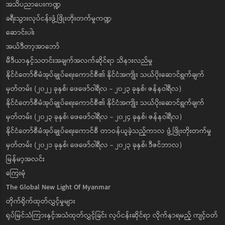
အသိပညာပေးကဏ္ဍ
ခရီးသွားလုပ်ငန်းဖွံ့ဖြိုးတိုးတက်မှုကဏ္ဍ
ဆောင်းပါး
အယ်ဒီတာ့အာဘော်
မီဒီယာနှင့်သတင်းအချက်အလက်ဆိုင်ရာ သိနားလည်မှု
နိုင်ငံတော်စီမံအုပ်ချုပ်ရေးကောင်စီ၏ နိုင်ငံအကျိုး သယ်ပိုးဆောင်ရွက်ချက်
မှတ်တမ်း (၂၀၂၂ ခုနှစ်၊ ဖေဖော်ဝါရီလ - ၂၀၂၃ ခုနှစ်၊ ဇန်နဝါရီလ)
နိုင်ငံတော်စီမံအုပ်ချုပ်ရေးကောင်စီ၏ နိုင်ငံအကျိုး သယ်ပိုးဆောင်ရွက်ချက်
မှတ်တမ်း (၂၀၂၃ ခုနှစ်၊ ဖေဖော်ဝါရီလ - ၂၀၂၄ ခုနှစ်၊ ဇန်နဝါရီလ)
နိုင်ငံတော်စီမံအုပ်ချုပ်ရေးကောင်စီ တာဝန်ယူခဲ့သည့်ကာလ ဖွံ့ဖြိုးတိုးတက်မှု
မှတ်တမ်း (၂၀၂၁ ခုနှစ်၊ ဖေဖော်ဝါရီလ - ၂၀၂၃ ခုနှစ်၊ ဒီဇင်ဘာလ)
မြန်မာ့အလင်း
ကြေးမုံ
The Global New Light Of Myanmar
တိုက်ရိုက်ထုတ်လွှင့်မှုများ
ရုပ်မြင်သံကြားနှင့်အသံထုတ်လွှင့်ခြင်း လုပ်ငန်းဆိုင်ရာ လိုက်နာရမည့် ကျင့်ဝတ်