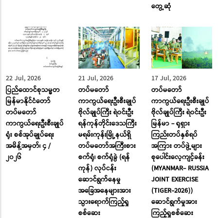
တွေ့ဆုံ
22 Jul, 2026
21 Jul, 2026
17 Jul, 2026
ပြည်ထောင်စုသမ္မတ
တပ်မတော်
တပ်မတော်
မြန်မာနိုင်ငံတော်
ကာကွယ်ရေးဦးစီးချုပ်
ကာကွယ်ရေးဦးစီးချုပ်
တပ်မတော်
ဗိုလ်ချုပ်ကြီး ရဲဝင်းဦး
ဗိုလ်ချုပ်ကြီး ရဲဝင်းဦး
ကာကွယ်ရေးဦးစီးချုပ်
ရန်ကုန်တိုင်းဒေသကြီး
မြန်မာ - ရုရှား
ရုံး စစ်အုပ်ချုပ်ရေး
မရမ်းကုန်းမြို့နယ်ရှိ
ကြည်းတပ်နှစ်ရပ်
အမိန့်အမှတ်၊ ၄ /
တပ်မတော်အကြီးစား
အကြား တပ်ဖွဲ့များ
၂၀၂၆
စက်ရုံ၊ စက်ရုံခွဲ (ရန်
စုပေါင်းလေ့ကျင့်ခန်း
ကုန်) လုပ်ငန်း
(MYANMAR- RUSSIA
ဆောင်ရွက်နေမှု
JOINT EXERCISE
အခြေအနေများအား
(TIGER-2026))
သွားရောက်ကြည့်ရှု
ဆောင်ရွက်မှုအား
စစ်ဆေး
ကြည့်ရှုစစ်ဆေး