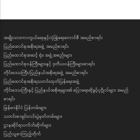
အမျိုးသားကာကွယ်ရေးနှင့်လုံခြုံရေးကောင်စီ အမည်စာရင်း
ပြည်ထောင်စုအစိုးရအဖွဲ့ အမည်စာရင်း
ပြည်ထောင်စုအဆင့် ရုံး၊ အဖွဲ့အစည်းများ
ပြည်ထောင်စုဝန်ကြီးများနှင့် ဒုတိယဝန်ကြီးများစာရင်း
တိုင်းဒေသကြီး/ပြည်နယ်အစိုးရအဖွဲ့ အမည်စာရင်း
ပြည်ထောင်စုအစိုးရသတင်းထုတ်ပြန်ရေးအဖွဲ့
တိုင်းဒေသကြီးနှင့် ပြည်နယ်အစိုးရများ၏ ပြောရေးဆိုခွင့်ပုဂ္ဂိုလ်များ အမည်
စာရင်း
မြန်မာနိုင်ငံ ပြန်တမ်းများ
သတင်းစာရှင်းလင်းပွဲမှတ်တမ်းများ
ဌာနဆိုင်ရာဝက်ဘ်ဆိုက်များ
ပြည်သူ့စာကြည့်တိုက်