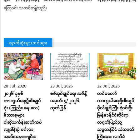
ကြောင်း သတင်းရရှိသည်။
နောက်ဆုံးရသတင်းများ
28 Jul, 2026
23 Jul, 2026
22 Jul, 2026
၂ဝ၂၆ ခုနှစ်
စစ်အုပ်ချုပ်ရေး အမိန့်
တပ်မတော်
ကာကွယ်ရေးဦးစီးချုပ်
အမှတ်၊ ၄/ ၂၀၂၆
ကာကွယ်ရေးဦးစီးချုပ်
ရုံး (ကြည်း၊ ရေ၊ လေ)
ထုတ်ပြန်
ဗိုလ်ချုပ်ကြီး ရဲဝင်းဦး
မိသားစုများ
မြန်မာနိုင်ငံဆိုင်ရာ
ဝါဆိုသင်္ကန်းဆက်ကပ်
တရုတ်ပြည်သူ့
လှူဒါန်းပွဲ မင်္ဂလာ
သမ္မတနိုင်ငံ သံအမတ်
အခမ်းအနားကျင်းပ
ကြီးအား လက်ခံ