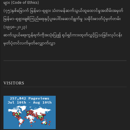
များ (Code of Ethics)
(၇၅)နှစ်မြောက် မြန်မာ-ရုရှား သံတမန်ဆက်သွယ်ထူထောင်မှုအထိမ်းအမှတ်
မြန်မာ-ရုရှားချစ်ကြည်ရေးနှင့်ပူးပေါင်းဆောင်ရွက်မှု သမိုင်းဓာတ်ပုံမှတ်တမ်း
(၁၉၄၈-၂၀၂၃)
ဆက်သွယ်ရေးကွန်ရက်ကိုအသုံးပြု၍ ရုပ်ရှင်ကားထုတ်လွှင့်ပြသခြင်းလုပ်ငန်း
မှတ်ပုံတင်လက်မှတ်လျှောက်လွှာ
VISITORS