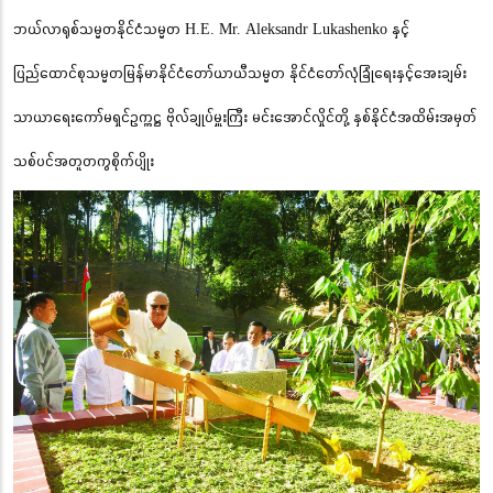
ဘယ်လာရုစ်သမ္မတနိုင်ငံသမ္မတ H.E. Mr. Aleksandr Lukashenko နှင့်
ပြည်ထောင်စုသမ္မတမြန်မာနိုင်ငံတော်ယာယီသမ္မတ နိုင်ငံတော်လုံခြုံရေးနှင့်အေးချမ်း
သာယာရေးကော်မရှင်ဥက္ကဋ္ဌ ဗိုလ်ချုပ်မှူးကြီး မင်းအောင်လှိုင်တို့ နှစ်နိုင်ငံအထိမ်းအမှတ်
သစ်ပင်အတူတကွစိုက်ပျိုး