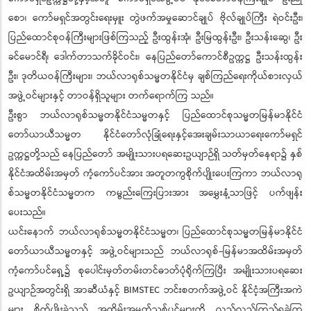
စော၊ ကော်မရှင်အတွင်းရေးမှူး တွဲဖက်အမှုဆောင်ချုပ် ဗိုလ်ချုပ်ကြီး ရဲဝင်းဦး၊
ပြည်ထောင်စုဝန်ကြီးများဖြစ်ကြသည့် ဦးထွန်းအုံ၊ ဦးမြထွန်းဦး၊ ဦးသန်းဆွေ၊ ဦး
ခင်မောင်ရီ၊ ဒေါက်တာသက်ခိုင်ဝင်း၊ နေပြည်တော်ကောင်စီဥက္ကဋ္ဌ ဦးသန်းထွန်း
ဦး၊ ဒုတိယဝန်ကြီးများ၊ ဘယ်လာရုစ်သမ္မတနိုင်ငံမှ ချစ်ကြည်ရေးကိုယ်စားလှယ်
အဖွဲ့ဝင်များနှင့် တာဝန်ရှိသူများ တက်ရောက်ကြ သည်။
ဦးစွာ ဘယ်လာရုစ်သမ္မတနိုင်ငံသမ္မတနှင့် ပြည်ထောင်စုသမ္မတမြန်မာနိုင်ငံ
တော်ယာယီသမ္မတ နိုင်ငံတော်လုံခြုံရေးနှင့်အေးချမ်းသာယာရေးကော်မရှင်
ဥက္ကဋ္ဌတို့သည် နေပြည်တော် အမျိုးသားပရဆေးဥယျာဉ်ရှိ သတ်မှတ်နေရာ၌ နှစ်
နိုင်ငံအထိမ်းအမှတ် ကံ့ကော်ပင်အား အတူတကွစိုက်ပျိုးပေးကြကာ ဘယ်လာရု
စ်သမ္မတနိုင်ငံသမ္မတက ကမ္ဗည်းကြေးပြားအား အမွှေးနံ့သာဖြင့် ပက်ဖျန်း
ပေးသည်။
ယင်းနောက် ဘယ်လာရုစ်သမ္မတနိုင်ငံသမ္မတ၊ ပြည်ထောင်စုသမ္မတမြန်မာနိုင်ငံ
တော်ယာယီသမ္မတနှင့် အဖွဲ့ဝင်များသည် ဘယ်လာရုစ်-မြန်မာအထိမ်းအမှတ်
ကံ့ကော်ပင်ရှေ့၌ စုပေါင်းမှတ်တမ်းတင်ဓာတ်ပုံရိုက်ကြပြီး အမျိုးသားပရဆေး
ဥယျာဉ်အတွင်းရှိ အာဆီယံနှင့် BIMSTEC ဘင်းစတက်အဖွဲ့ဝင် နိုင်ငံ့အကြီးအကဲ
များ စိုက်ပျိုးခဲ့သည့် အထိမ်းအမှတ်သစ်ပင်များကို လှည့်လည်ကြည့်ရှုခဲ့ကြ