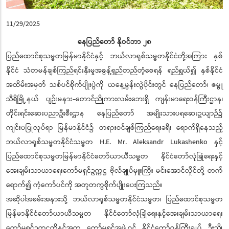
11/29/2025
နေပြည်တော် နိုဝင်ဘာ ၂၈
ပြည်ထောင်စုသမ္မတမြန်မာနိုင်ငံနှင့် ဘယ်လာရုစ်သမ္မတနိုင်ငံတို့အကြား နှစ်
နိုင်ငံ သံတမန်ချစ်ကြည်ရင်းနှီးမှုအဓွန့်ရှည်တည်တံ့စေရန် ရည်ရွယ်၍ နှစ်နိုင်ငံ
အထိမ်းအမှတ် သစ်ပင်စိုက်ပျိုးပွဲကို ယနေ့မွန်းလွဲပိုင်းတွင် နေပြည်တော်၊ ဇမ္ဗူ
သီရိမြို့နယ် ပျဉ်းမနား-တောင်ညိုကားလမ်းဘေးရှိ ကျန်းမာရေးဝန်ကြီးဌာန၊
တိုင်းရင်းဆေးပညာဦးစီးဌာန နေပြည်တော် အမျိုးသားပရဆေးဥယျာဉ်၌
ကျင်းပပြုလုပ်ရာ မြန်မာနိုင်ငံ၌ တရားဝင်ချစ်ကြည်ရေးခရီး ရောက်ရှိနေသည့်
ဘယ်လာရုစ်သမ္မတနိုင်ငံသမ္မတ H.E. Mr. Aleksandr Lukashenko နှင့်
ပြည်ထောင်စုသမ္မတမြန်မာနိုင်ငံတော်ယာယီသမ္မတ နိုင်ငံတော်လုံခြုံရေးနှင့်
အေးချမ်းသာယာရေးကော်မရှင်ဥက္ကဋ္ဌ ဗိုလ်ချုပ်မှူးကြီး မင်းအောင်လှိုင်တို့ တက်
ရောက်၍ ကံ့ကော်ပင်ကို အတူတကွစိုက်ပျိုးပေးကြသည်။
အဆိုပါအခမ်းအနားသို့ ဘယ်လာရုစ်သမ္မတနိုင်ငံသမ္မတ၊ ပြည်ထောင်စုသမ္မတ
မြန်မာနိုင်ငံတော်ယာယီသမ္မတ နိုင်ငံတော်လုံခြုံရေးနှင့်အေးချမ်းသာယာရေး
ကော်မရှင်ဥက္ကဋ္ဌတို့နှင့်အတူ ကော်မရှင်အဖွဲ့ဝင် နိုင်ငံတော်ဝန်ကြီးချုပ် ဦးညို