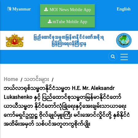
Skip
Myanmar
English
to
MOI News Mobile App
main
mTube Mobile App
content
Home
သတင်းများ
/
/
Breadcrumb
ဘယ်လာရုစ်သမ္မတနိုင်ငံသမ္မတ H.E. Mr. Aleksandr
Lukashenko နှင့် ပြည်ထောင်စုသမ္မတမြန်မာနိုင်ငံတော်
ယာယီသမ္မတ နိုင်ငံတော်လုံခြုံရေးနှင့်အေးချမ်းသာယာရေး
ကော်မရှင်ဥက္ကဋ္ဌ ဗိုလ်ချုပ်မှူးကြီး မင်းအောင်လှိုင်တို့ နှစ်နိုင်ငံ
အထိမ်းအမှတ် သစ်ပင်အတူတကွစိုက်ပျိုး