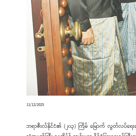
11/12/2025
ဘရာဇီးလ်နိုင်ငံ၏ (၂၀၃) ကြိမ် မြောက် လွတ်လပ်ရေးနေ့အထိ