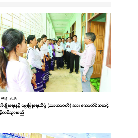
 Aug, 2026
ုက်ပျိုးရေးနှင့် မွေးမြူရေးသိပ္ပံ (သာယာဝတီ) အား ကောလိပ်အဆင့်
ှင့်တင်သွားမည်