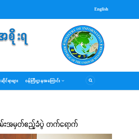
English
ဆိုင်ရာများ
ဝန်ကြီးဌာနအကြောင်း
မ်းအမှတ်ဧည့်ခံပွဲ တက်ရောက်