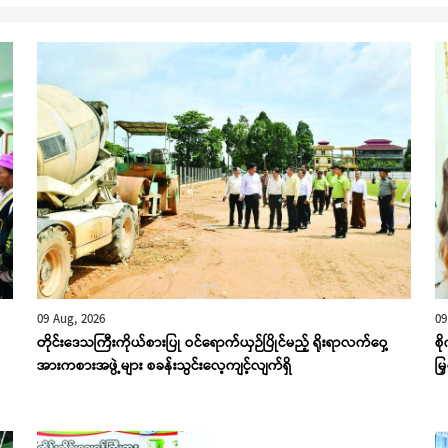
09 Aug, 2026
09
တိုင်းဒေသကြီးကိုယ်စားပြု ဝင်ရောက်ယှဉ်ပြိုင်မည့် ရိုးရာလက်ဝှေ့
စိ
အားကစားအဖွဲ့များ စခန်းသွင်းလေ့ကျင့်လျက်ရှိ
မြ