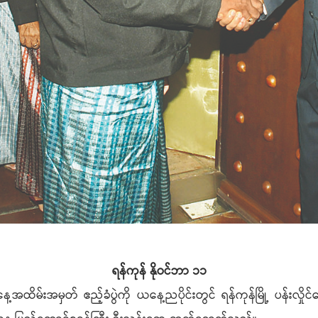
ရန်ကုန် နိုဝင်ဘာ ၁၁
မ်းအမှတ် ဧည့်ခံပွဲကို ယနေ့ညပိုင်းတွင် ရန်ကုန်မြို့ ပန်းလှိုင်ဂေါက