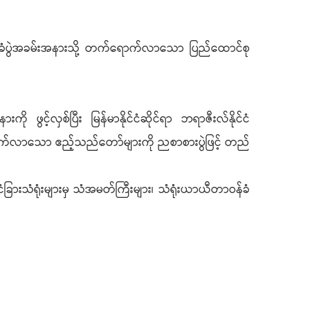
ဧည့်ခံပွဲအခမ်းအနားသို့ တက်ရောက်လာသော ပြည်ထောင်စု
ကို ဖွင့်လှစ်ပြီး မြန်မာနိုင်ငံဆိုင်ရာ ဘရာဇီးလ်နိုင်ငံ
ရောက်လာသော ဧည့်သည်တော်များကို ညစာစားပွဲဖြင့် တည်
င်ငံခြားသံရုံးများမှ သံအမတ်ကြီးများ၊ သံရုံးယာယီတာဝန်ခံ