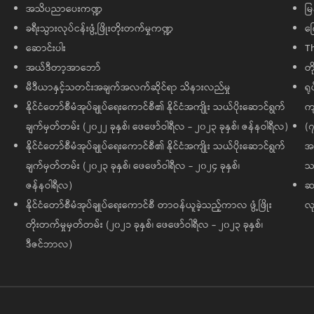
အသိပညာပေးကဏ္ဍ
မြ
ခရီးသွားလုပ်ငန်းဖွံ့ဖြိုးတိုးတက်မှုကဏ္ဍ
ကြ
ဆောင်းပါး
T
အယ်ဒီတာ့အာဘော်
တိ
မီဒီယာနှင့်သတင်းအချက်အလက်ဆိုင်ရာ သိနားလည်မှု
ရု
နိုင်ငံတော်စီမံအုပ်ချုပ်ရေးကောင်စီ၏ နိုင်ငံအကျိုး သယ်ပိုးဆောင်ရွက်
ကျ
ချက်မှတ်တမ်း (၂၀၂၂ ခုနှစ်၊ ဖေဖော်ဝါရီလ - ၂၀၂၃ ခုနှစ်၊ ဇန်နဝါရီလ)
(၇
နိုင်ငံတော်စီမံအုပ်ချုပ်ရေးကောင်စီ၏ နိုင်ငံအကျိုး သယ်ပိုးဆောင်ရွက်
အထ
ချက်မှတ်တမ်း (၂၀၂၃ ခုနှစ်၊ ဖေဖော်ဝါရီလ - ၂၀၂၄ ခုနှစ်၊
သမ
ဇန်နဝါရီလ)
ဆက
နိုင်ငံတော်စီမံအုပ်ချုပ်ရေးကောင်စီ တာဝန်ယူခဲ့သည့်ကာလ ဖွံ့ဖြိုး
လု
တိုးတက်မှုမှတ်တမ်း (၂၀၂၁ ခုနှစ်၊ ဖေဖော်ဝါရီလ - ၂၀၂၃ ခုနှစ်၊
ဒီဇင်ဘာလ)