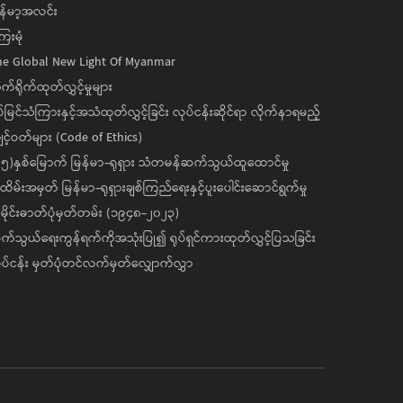
န်မာ့အလင်း
ေးမုံ
he Global New Light Of Myanmar
ုက်ရိုက်ထုတ်လွှင့်မှုများ
ပ်မြင်သံကြားနှင့်အသံထုတ်လွှင့်ခြင်း လုပ်ငန်းဆိုင်ရာ လိုက်နာရမည့်
င့်ဝတ်များ (Code of Ethics)
၅)နှစ်မြောက် မြန်မာ-ရုရှား သံတမန်ဆက်သွယ်ထူထောင်မှု
ိမ်းအမှတ် မြန်မာ-ရုရှားချစ်ကြည်ရေးနှင့်ပူးပေါင်းဆောင်ရွက်မှု
ိုင်းဓာတ်ပုံမှတ်တမ်း (၁၉၄၈-၂၀၂၃)
်သွယ်ရေးကွန်ရက်ကိုအသုံးပြု၍ ရုပ်ရှင်ကားထုတ်လွှင့်ပြသခြင်း
ပ်ငန်း မှတ်ပုံတင်လက်မှတ်လျှောက်လွှာ