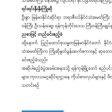
သံအမတ်ကြီး နေအိမ်၌ ကျင်းပရာ နိုင်ငံခြားရေးဝန်က
ရင်းရင်းနှီးနှီးကြိုဆို
ဦးစွာ မြန်မာနိုင်ငံဆိုင်ရာ ဘရာဇီးလ်နိုင်ငံသံအမတ
ဝန်ကြီး ဦးသန်းဆွေ၊ ရန်ကုန်တိုင်းဒေသ ကြီးဝန်ကြီးချုပ်န
ညစာဖြင့် တည်ခင်းဧည့်ခံ
ထို့နောက် ပြည်ထောင်စုသမ္မတမြန်မာနိုင်ငံတော် နိုင်ငံတေ
သံအမတ်ကြီးက ကြိုဆိုနှုတ်ခွန်းဆက်စကားနှင့် ဆုတော
ခင်းဧည့်ခံသည်။
အဆိုပါဧည့်ခံပွဲအခမ်းအနားသို့ ရန်ကုန်မြို့တော် စည်ပင်သ
များ၊ ကုလသမဂ္ဂဆိုင်ရာဌာနေ ကိုယ်စားလှယ်များနှင့
သတင်းစဉ်