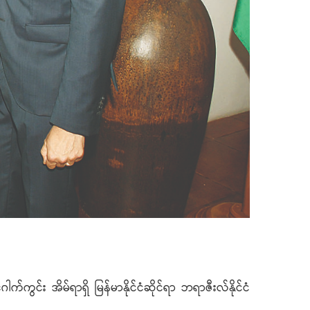
်ကွင်း အိမ်ရာရှိ မြန်မာနိုင်ငံဆိုင်ရာ ဘရာဇီးလ်နိုင်ငံ