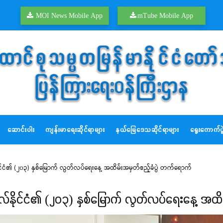
MOI News Mobile App
mTube Mobile App
ဆောင်းပါး
ကျန်းမာရေးဆိုင်ရာများ
နယ်မြေဒေသဆိုင်ရာများ
ရွေးကောက်ပွဲ
ုင်ငံ၏ (၂၀၃) နှစ်မြောက် လွတ်လပ်ရေးနေ့ အထိမ်းအမှတ်ဧည့်ခံပွဲ တက်ရောက်
်နိုင်ငံ၏ (၂၀၃) နှစ်မြောက် လွတ်လပ်ရေးနေ့ အထိ