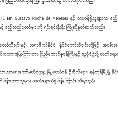
ြီးဌာန ပြည်ထောင်စုဝန်ကြီး ဦးသန်းဆွေ တက်ရောက်သည်။
်ကြီး HE Mr. Gustavo Rocha de Meneses နှင့် တာဝန်ရှိသူများက 
ှင့် ဧည့်သည်တော်များကို ရင်းရင်းနှီးနှီး ကြိုဆိုနှုတ်ဆက်သည်။
ာ်သီချင်းနှင့် ဘရာဇီးလ်နိုင်ငံ နိုင်ငံတော်သီချင်းတို့ဖြင့် အခမ်းအနား
င်းစကားပြောကြားကာ ပြည်ထောင်စုဝန်ကြီးနှင့် ဧည့်ခံပွဲသို့ တက်
ာယာရေးကော်မတီဥက္ကဋ္ဌ မြို့တော်ဝန် ဦးဗိုလ်ဌေး၊ ရန်ကုန်မြို့ရှိ နို
် ဖိတ်ကြားထားသူများ တက်ရောက်ခဲ့ကြကြောင်း သိရသည်။