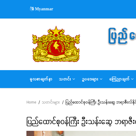
Skip
Myanmar
to
main
content
MAIN
မူလစာမျက်နှာ
သတင်း
ဥပဒေများ
ကြေညာချက်
NAVIGATION
Home
/
သတင်းများ
/
ပြည်ထောင်စုဝန်ကြီး ဦးသန်းဆွေ ဘရာဇီးလ်နိ
Breadcrumb
ပြည်ထောင်စုဝန်ကြီး ဦးသန်းဆွေ ဘရာဇီးလ