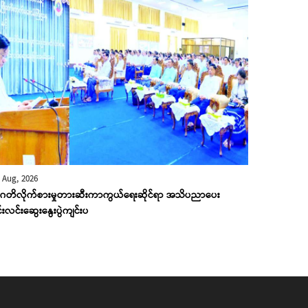
 Aug, 2026
ဂတိလိုက်စားမှုတားဆီးကာကွယ်ရေးဆိုင်ရာ အသိပညာပေး
င်းလင်းဆွေးနွေးပွဲကျင်းပ