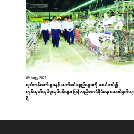
09 Aug, 2026
ရက်ကန်းစက်များနှင့် ဆက်စပ်ပစ္စည်းများကို ဆယ်တင်၍
ကုန်ထုတ်လုပ်မှုလုပ်ငန်းများ ပြန်လည်စတင်နိုင်ရေး ဆောင်ရွက်လ
ရှိ