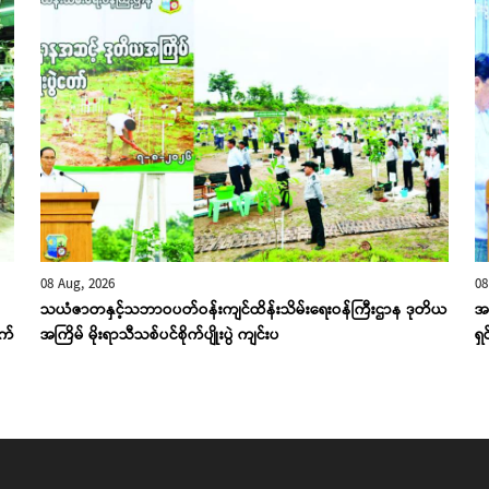
08 Aug, 2026
08
သယံဇာတနှင့်သဘာဝပတ်ဝန်းကျင်ထိန်းသိမ်းရေးဝန်ကြီးဌာန ဒုတိယ
အ
ျက်
အကြိမ် မိုးရာသီသစ်ပင်စိုက်ပျိုးပွဲ ကျင်းပ
ရှ