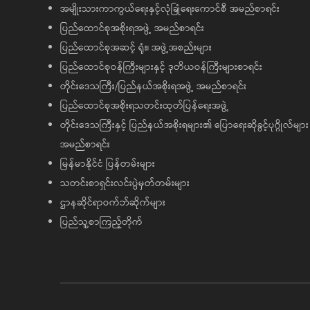
အမျိုးသားကာကွယ်ရေးနှင့်လုံခြုံရေးကောင်စီ အမည်စာရင်း
ပြည်ထောင်စုအစိုးရအဖွဲ့ အမည်စာရင်း
ပြည်ထောင်စုအဆင့် ရုံး၊ အဖွဲ့အစည်းများ
ပြည်ထောင်စုဝန်ကြီးများနှင့် ဒုတိယဝန်ကြီးများစာရင်း
တိုင်းဒေသကြီး/ပြည်နယ်အစိုးရအဖွဲ့ အမည်စာရင်း
ပြည်ထောင်စုအစိုးရသတင်းထုတ်ပြန်ရေးအဖွဲ့
တိုင်းဒေသကြီးနှင့် ပြည်နယ်အစိုးရများ၏ ပြောရေးဆိုခွင့်ပုဂ္ဂိုလ်များ
အမည်စာရင်း
မြန်မာနိုင်ငံ ပြန်တမ်းများ
သတင်းစာရှင်းလင်းပွဲမှတ်တမ်းများ
ဌာနဆိုင်ရာဝက်ဘ်ဆိုက်များ
ပြည်သူ့စာကြည့်တိုက်