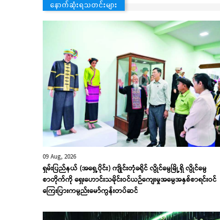
နောက်ဆုံးရသတင်းများ
09 Aug, 2026
ရှမ်းပြည်နယ် (အရှေ့ပိုင်း) ကျိုင်းတုံခရိုင် လွိုင်မွေမြို့ရှိ လွိုင်မွေ
စာတိုက်ကို ရှေးဟောင်းသမိုင်းဝင်ယဉ်ကျေးမှုအမွေအနှစ်စာရင်းဝင်
ကြေးပြားကမ္ပည်းမော်ကွန်းတပ်ဆင်