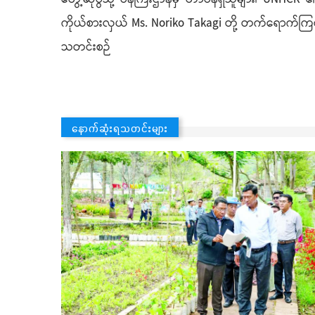
ကိုယ်စားလှယ် Ms. Noriko Takagi တို့ တက်ရောက်က
သတင်းစဉ်
နောက်ဆုံးရသတင်းများ