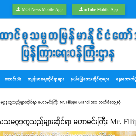
MOI News Mobile App
mTube Mobile App
ဆောင်းပါး
ကျန်းမာရေးဆိုင်ရာများ
နယ်မြေဒေသဆိုင်ရာများ
ရွေးကောက်ပွဲ
ဂ္ဂဒုက္ခသည်များဆိုင်ရာ မဟာမင်းကြီး Mr. Filippo Grandi အား လက်ခံတွေ့ဆုံ
ုလသမဂ္ဂဒုက္ခသည်များဆိုင်ရာ မဟာမင်းကြီး Mr. Fi