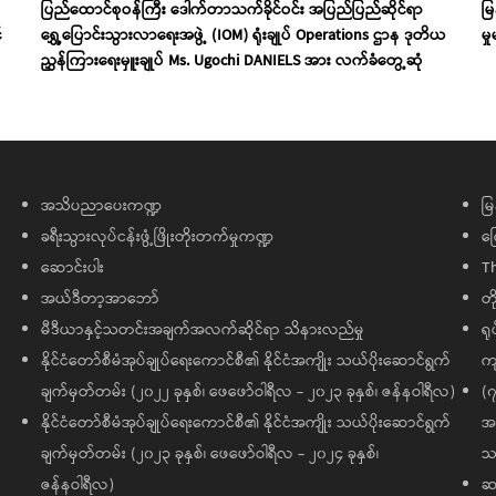
ပြည်ထောင်စုဝန်ကြီး ဒေါက်တာသက်ခိုင်ဝင်း အပြည်ပြည်ဆိုင်ရာ
မ
်
ရွှေ့ပြောင်းသွားလာရေးအဖွဲ့ (IOM) ရုံးချုပ် Operations ဌာန ဒုတိယ
မှ
ညွှန်ကြားရေးမှူးချုပ် Ms. Ugochi DANIELS အား လက်ခံတွေ့ဆုံ
အသိပညာပေးကဏ္ဍ
မြ
ခရီးသွားလုပ်ငန်းဖွံ့ဖြိုးတိုးတက်မှုကဏ္ဍ
ကြ
ဆောင်းပါး
T
အယ်ဒီတာ့အာဘော်
တိ
မီဒီယာနှင့်သတင်းအချက်အလက်ဆိုင်ရာ သိနားလည်မှု
ရု
နိုင်ငံတော်စီမံအုပ်ချုပ်ရေးကောင်စီ၏ နိုင်ငံအကျိုး သယ်ပိုးဆောင်ရွက်
ကျ
ချက်မှတ်တမ်း (၂၀၂၂ ခုနှစ်၊ ဖေဖော်ဝါရီလ - ၂၀၂၃ ခုနှစ်၊ ဇန်နဝါရီလ)
(၇
နိုင်ငံတော်စီမံအုပ်ချုပ်ရေးကောင်စီ၏ နိုင်ငံအကျိုး သယ်ပိုးဆောင်ရွက်
အထ
ချက်မှတ်တမ်း (၂၀၂၃ ခုနှစ်၊ ဖေဖော်ဝါရီလ - ၂၀၂၄ ခုနှစ်၊
သမ
ဇန်နဝါရီလ)
ဆက