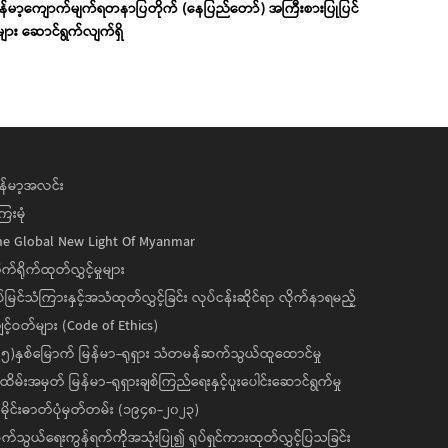
ြန်မာ့ကျောက်မျက်ရတနာပြတိုက် (နေပြည်တော်) အကြီးစားပြုပြင်
ုများ ဆောင်ရွက်လျက်ရှိ
န်မာ့အလင်း
ေးမုံ
he Global New Light Of Myanmar
ုက်ရိုက်ထုတ်လွှင့်မှုများ
ပ်မြင်သံကြားနှင့်အသံထုတ်လွှင့်ခြင်း လုပ်ငန်းဆိုင်ရာ လိုက်နာရမည့်
င့်ဝတ်များ (Code of Ethics)
၅)နှစ်မြောက် မြန်မာ-ရုရှား သံတမန်ဆက်သွယ်ထူထောင်မှု
ိမ်းအမှတ် မြန်မာ-ရုရှားချစ်ကြည်ရေးနှင့်ပူးပေါင်းဆောင်ရွက်မှု
ိုင်းဓာတ်ပုံမှတ်တမ်း (၁၉၄၈-၂၀၂၃)
်သွယ်ရေးကွန်ရက်ကိုအသုံးပြု၍ ရုပ်ရှင်ကားထုတ်လွှင့်ပြသခြင်း