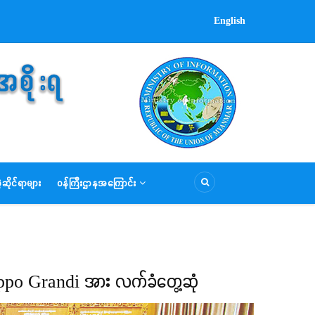
English
ဆိုင်ရာများ
ဝန်ကြီးဌာနအကြောင်း
lippo Grandi အား လက်ခံတွေ့ဆုံ