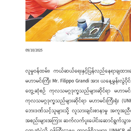
09/10/2025
လူမှုဝန်ထမ်း၊ ကယ်ဆယ်ရေးနှင့်ပြန်လည်နေရာချထားရေးဝ
မဟာမင်းကြီး Mr. Filippo Grandi အား ယနေ့မွန်းလွဲပ
တွေ့ဆုံစဉ် ကုလသမဂ္ဂဒုက္ခသည်များဆိုင်ရာ မဟာမင်းကြ
ကုလသမဂ္ဂဒုက္ခသည်များဆိုင်ရာ မဟာမင်းကြီးရုံး (UNHC
ဘေးဒဏ်သင့်သူများသို့ လူသားချင်းစာနာမှု အကူအညီပေးအ
အစည်းများအကြား ဆက်လက်ပူးပေါင်းဆောင်ရွက်သွားရေးကိ
တွေ့ဆုံပွဲသို့ ဝန်ကြီးဌာနမှ တာဝန်ရှိသူများ၊ UNHCR ၏