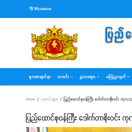
Skip
Myanmar
to
main
content
MAIN
မူလစာမျက်နှာ
သတင်း
ဥပဒေများ
ကြေညာချက်
NAVIGATION
Home
/
သတင်းများ
/
ပြည်ထောင်စုဝန်ကြီး ဒေါက်တာစိုးဝင်း ကုလသမ
Breadcrumb
ပြည်ထောင်စုဝန်ကြီး ဒေါက်တာစိုးဝင်း က