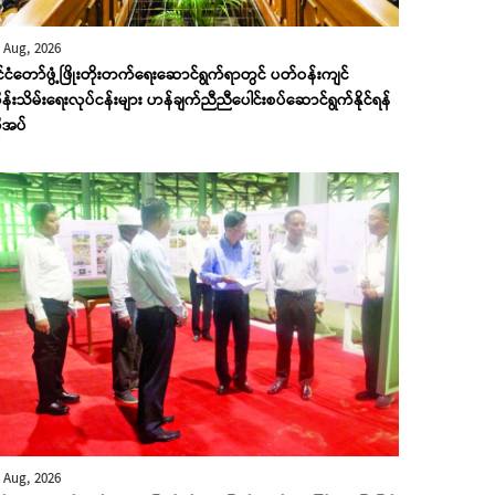
 Aug, 2026
ုင်ငံတော်ဖွံ့ဖြိုးတိုးတက်ရေးဆောင်ရွက်ရာတွင် ပတ်ဝန်းကျင်
န်းသိမ်းရေးလုပ်ငန်းများ ဟန်ချက်ညီညီပေါင်းစပ်ဆောင်ရွက်နိုင်ရန်
ုအပ်
 Aug, 2026