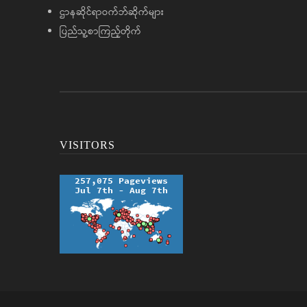
ဌာနဆိုင်ရာဝက်ဘ်ဆိုက်များ
ပြည်သူ့စာကြည့်တိုက်
VISITORS