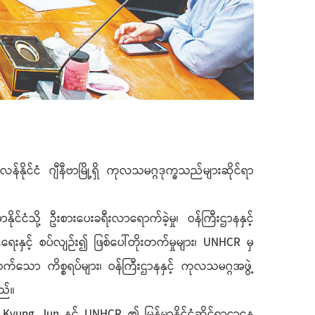
ုင်ငံ ဂျီနီဗာမြို့ရှိ ကုလသမဂ္ဂဒုက္ခသည်များဆိုင်ရာ
ငံသို့ ဦးစားပေးခရီးလာရောက်ခဲ့မှု၊ ဝန်ကြီးဌာနနှင့်
ေးနှင့် စပ်လျဉ်း၍ ဖြစ်ပေါ်တိုးတက်မှုများ၊ UNHCR မှ
သက်သော ကိစ္စရပ်များ၊ ဝန်ကြီးဌာနနှင့် ကုလသမဂ္ဂအဖွဲ့
ည်။
Hai Kyung Jun နှင့် UNHCR ၏ မြန်မာနိုင်ငံဆိုင်ရာဌာနေ