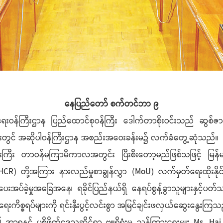
နေပြည်တော် စက်တင်ဘာ ၉
န်ကြီးဌာန ပြည်ထောင်စုဝန်ကြီး ဒေါက်တာစိုးဝင်းသည် ဆွစ်ဇာလန်နိ
ိုင်းတွင် အဆိုပါဝန်ကြီးဌာန အစည်းအဝေးခန်းမ၌ လက်ခံတွေ့ဆုံသည်။
ီး တာဝန်မကြာမီကာလအတွင်း ပြီးစီးတော့မည်ဖြစ်သဖြင့် မြန်မာနိုင်
R) တို့အကြား နားလည်မှုစာချွန်လွှာ (MoU) လက်မှတ်ရေးထိုးနိုင်ရ
ပ်ခဲ့မှုအခြေအနေ၊ ရခိုင်ပြည်နယ်ရှိ နေရပ်စွန့်ခွာသူများနှင့်ပတ်
စ္စရပ်များကို ရင်းနှီးပွင့်လင်းစွာ အမြင်ချင်းဖလှယ်ဆွေးနွေးကြသ
 အာရှနှင့် ပစိဖိတ်ဒေသဆိုင်ရာ ဗျူရိုရုံးမှ ညွှန်ကြားရေးမှူး Ms. 