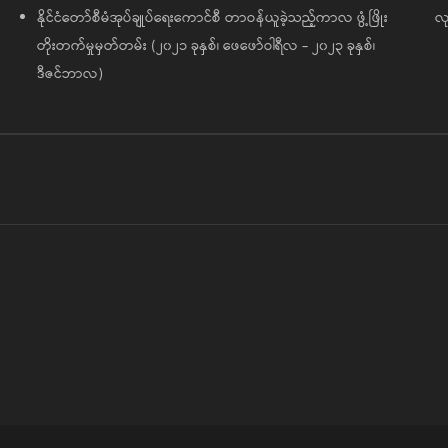
နိုင်ငံတော်စီမံအုပ်ချုပ်ရေးကောင်စီ တာဝန်ယူခဲ့သည့်ကာလ ဖွံ့ဖြိုး
လု
တိုးတက်မှုမှတ်တမ်း (၂၀၂၁ ခုနှစ်၊ ဖေဖော်ဝါရီလ - ၂၀၂၃ ခုနှစ်၊
ဒီဇင်ဘာလ)