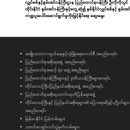
လျှပ်စစ်နှင့်စွမ်းအင်ဝန်ကြီးဌာန ပြည်ထောင်စုဝန်ကြီး ဦးကိုကိုလွင်
ထိုင်းနိုင်ငံ စွမ်းအင်ဝန်ကြီးနှင့်တွေ့ဆုံ၍ နှစ်နိုင်ငံလျှပ်စစ်နှင့် စွမ်းအင
ကဏ္ဍပူးပေါင်းဆောင်ရွက်မှုတိုးမြှင့်နိုင်ရေး ဆွေးနွေး
အမျိုးသားကာကွယ်ရေးနှင့်လုံခြုံရေးကောင်စီ အမည်စာရင်း
ပြည်ထောင်စုအစိုးရအဖွဲ့ အမည်စာရင်း
ပြည်ထောင်စုအဆင့် ရုံး၊ အဖွဲ့အစည်းများ
ပြည်ထောင်စုဝန်ကြီးများနှင့် ဒုတိယဝန်ကြီးများစာရင်း
တိုင်းဒေသကြီး/ပြည်နယ်အစိုးရအဖွဲ့ အမည်စာရင်း
ပြည်ထောင်စုအစိုးရသတင်းထုတ်ပြန်ရေးအဖွဲ့
တိုင်းဒေသကြီးနှင့် ပြည်နယ်အစိုးရများ၏ ပြောရေးဆိုခွင့်ပုဂ္ဂိုလ်များ
အမည်စာရင်း
မြန်မာနိုင်ငံ ပြန်တမ်းများ
သတင်းစာရှင်းလင်းပွဲမှတ်တမ်းများ