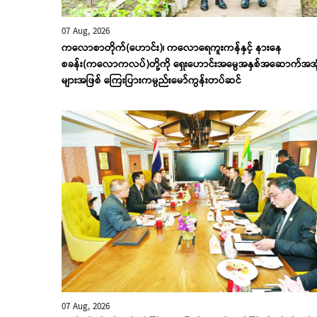
07 Aug, 2026
ကလောစာတိုက်(ဟောင်း)၊ ကလောရေကူးကန်နှင့် နားနေ
စခန်း(ကလောကလပ်)တို့ကို ရှေးဟောင်းအမွေအနှစ်အဆောက်အအု
များအဖြစ် ကြေးပြားကမ္ပည်းမော်ကွန်းတပ်ဆင်
07 Aug, 2026