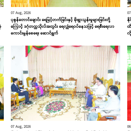
07 Aug, 2026
07
ပုဇွန်တောင်ချောင်း ရေမြင့်တက်ခြင်းနှင့် မိုးရွာသွန်းမှုများခြင်းတို့
နိ
ံ
ကြောင့် ဒဂုံတက္ကသိုလ်အတွင်း ရေလျှံရေဝပ်နေသဖြင့် ရေစီးရေလာ
ထိ
ကောင်းမွန်စေရေး ဆောင်ရွက်
လိ
07 Aug, 2026
06