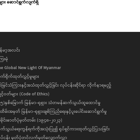
ုများ ဆောင်ရွက်လျက်ရှိ
န်မာ့အလင်း
ေးမုံ
he Global New Light Of Myanmar
ုက်ရိုက်ထုတ်လွှင့်မှုများ
ပ်မြင်သံကြားနှင့်အသံထုတ်လွှင့်ခြင်း လုပ်ငန်းဆိုင်ရာ လိုက်နာရမည့်
င့်ဝတ်များ (Code of Ethics)
၅)နှစ်မြောက် မြန်မာ-ရုရှား သံတမန်ဆက်သွယ်ထူထောင်မှု
ိမ်းအမှတ် မြန်မာ-ရုရှားချစ်ကြည်ရေးနှင့်ပူးပေါင်းဆောင်ရွက်မှု
ိုင်းဓာတ်ပုံမှတ်တမ်း (၁၉၄၈-၂၀၂၃)
်သွယ်ရေးကွန်ရက်ကိုအသုံးပြု၍ ရုပ်ရှင်ကားထုတ်လွှင့်ပြသခြင်း
ပ်ငန်း မှတ်ပုံတင်လက်မှတ်လျှောက်လွှာ