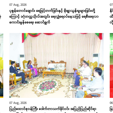
07 Aug, 2026
07
ပုဇွန်တောင်ချောင်း ရေမြင့်တက်ခြင်းနှင့် မိုးရွာသွန်းမှုများခြင်းတို့
နိ
ံ
ကြောင့် ဒဂုံတက္ကသိုလ်အတွင်း ရေလျှံရေဝပ်နေသဖြင့် ရေစီးရေလာ
ထိ
ကောင်းမွန်စေရေး ဆောင်ရွက်
လိ
07 Aug, 2026
06
ပြည်ထောင်စုဝန်ကြီး ဒေါက်တာသက်ခိုင်ဝင်း အပြည်ပြည်ဆိုင်ရာ
မ