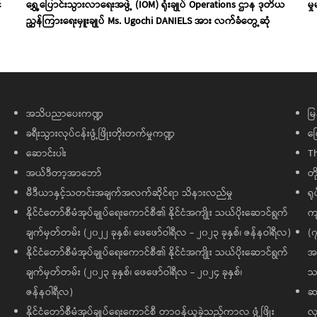
်
ရွှေ့ပြောင်းသွားလာရေးအဖွဲ့ (IOM) ရုံးချုပ် Operations ဌာန ဒုတိယ
မှ
ညွှန်ကြားရေးမှူးချုပ် Ms. Ugochi DANIELS အား လက်ခံတွေ့ဆုံ
အသိပညာပေးကဏ္ဍ
မြ
ခရီးသွားလုပ်ငန်းဖွံ့ဖြိုးတိုးတက်မှုကဏ္ဍ
ကြ
ဆောင်းပါး
T
အယ်ဒီတာ့အာဘော်
တိ
မီဒီယာနှင့်သတင်းအချက်အလက်ဆိုင်ရာ သိနားလည်မှု
ရု
နိုင်ငံတော်စီမံအုပ်ချုပ်ရေးကောင်စီ၏ နိုင်ငံအကျိုး သယ်ပိုးဆောင်ရွက်
ကျ
ချက်မှတ်တမ်း (၂၀၂၂ ခုနှစ်၊ ဖေဖော်ဝါရီလ - ၂၀၂၃ ခုနှစ်၊ ဇန်နဝါရီလ)
(၇
နိုင်ငံတော်စီမံအုပ်ချုပ်ရေးကောင်စီ၏ နိုင်ငံအကျိုး သယ်ပိုးဆောင်ရွက်
အထ
ချက်မှတ်တမ်း (၂၀၂၃ ခုနှစ်၊ ဖေဖော်ဝါရီလ - ၂၀၂၄ ခုနှစ်၊
သမ
ဇန်နဝါရီလ)
ဆက
နိုင်ငံတော်စီမံအုပ်ချုပ်ရေးကောင်စီ တာဝန်ယူခဲ့သည့်ကာလ ဖွံ့ဖြိုး
လု