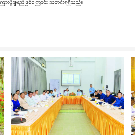
ကြားပို့ချမည်ဖြစ်ကြောင်း သတင်းရရှိသည်။