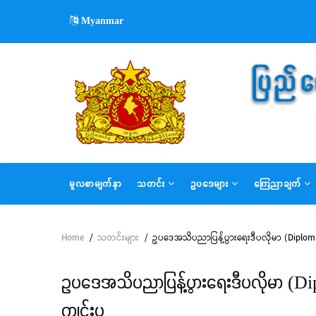
Skip
Myanmar
to
main
content
MAIN
မူလစာမျက်နှာ
သတင်း
ဥပဒေများ
ကြေညာချက်
NAVIGATION
Home
/
သတင်းများ
/
ဥပဒေအသိပညာပြန့်ပွားရေးဒီပလိုမာ (Diploma
Breadcrumb
ဥပဒေအသိပညာပြန့်ပွားရေးဒီပလိုမာ (D
ကျင်းပ