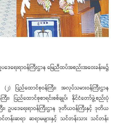
ွင် ဥပဒေရေးရာဝန်ကြီးဌာန မြေညီထပ်အစည်းအဝေးခန်းမ၌
ီးဌာန (၂) ပြည်ထောင်စုဝန်ကြီး၊ အလုပ်သမားဝန်ကြီးဌာန
 ပြည်ထောင်စုစာရင်းစစ်ချုပ်၊ နိုင်ငံတော်ဖွဲ့စည်းပုံ
်ကြီး၊ ဥပဒေရေးရာဝန်ကြီးဌာန ဒုတိယဝန်ကြီးနှင့် ဒုတိယ
းများ၊ သင်တန်းဆရာ ဆရာမများနှင့် သင်တန်းသား သင်တန်း