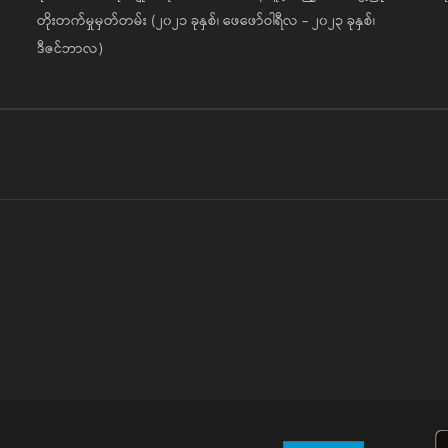
တိုးတက်မှုမှတ်တမ်း (၂၀၂၁ ခုနှစ်၊ ဖေဖော်ဝါရီလ - ၂၀၂၃ ခုနှစ်၊
ဒီဇင်ဘာလ)