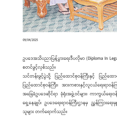
09/04/2025
ဥပဒေအသိပညာပြန့်ပွားရေးဒီပလိုမာ (Diploma In Leg
စတင်ဖွင့်လှစ်သည်။
သင်တန်းဖွင့်ပွဲသို့ ပြည်ထောင်စုဝန်ကြီးနှင့် ပြည်
ပြည်ထောင်စုဝန်ကြီး၊ အားကစားနှင့်လူငယ်ရေးရာဝန်ကြီး
အခြေခံဥပဒေဆိုင်ရာ ခုံရုံးအဖွဲ့ဝင်များ၊ ကာကွယ်ရေးဝ
ရှေ့နေချုပ်၊ ဥပဒေရေးရာဝန်ကြီးဌာနမှ ညွှန်ကြားရေးမှ
သူများ တက်ရောက်သည်။