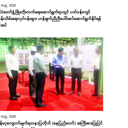
 Aug, 2026
ုင်ငံတော်ဖွံ့ဖြိုးတိုးတက်ရေးဆောင်ရွက်ရာတွင် ပတ်ဝန်းကျင်
န်းသိမ်းရေးလုပ်ငန်းများ ဟန်ချက်ညီညီပေါင်းစပ်ဆောင်ရွက်နိုင်ရန်
ုအပ်
 Aug, 2026
ြန်မာ့ကျောက်မျက်ရတနာပြတိုက် (နေပြည်တော်) အကြီးစားပြုပြင်