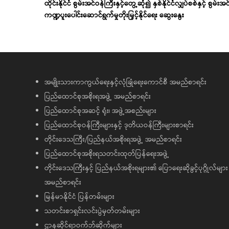
ထိုင်းနိုင်ငံ စွမ်းအင်ဝန်ကြီးနှင့်တွေ့ဆုံ၍ နှစ်နိုင်ငံလျှပ်စစ်နှင့် စွမ်းအင
ကဏ္ဍပူးပေါင်းဆောင်ရွက်မှုတိုးမြှင့်နိုင်ရေး ဆွေးနွေး
အမျိုးသားကာကွယ်ရေးနှင့်လုံခြုံရေးကောင်စီ အမည်စာရင်း
ပြည်ထောင်စုအစိုးရအဖွဲ့ အမည်စာရင်း
ပြည်ထောင်စုအဆင့် ရုံး၊ အဖွဲ့အစည်းများ
ပြည်ထောင်စုဝန်ကြီးများနှင့် ဒုတိယဝန်ကြီးများစာရင်း
တိုင်းဒေသကြီး/ပြည်နယ်အစိုးရအဖွဲ့ အမည်စာရင်း
ပြည်ထောင်စုအစိုးရသတင်းထုတ်ပြန်ရေးအဖွဲ့
တိုင်းဒေသကြီးနှင့် ပြည်နယ်အစိုးရများ၏ ပြောရေးဆိုခွင့်ပုဂ္ဂိုလ်များ
အမည်စာရင်း
မြန်မာနိုင်ငံ ပြန်တမ်းများ
သတင်းစာရှင်းလင်းပွဲမှတ်တမ်းများ
ဌာနဆိုင်ရာဝက်ဘ်ဆိုက်များ