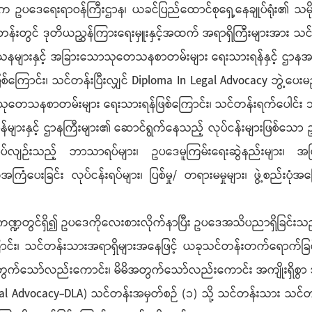
ျုပ်က ဥပဒေရေးရာဝန်ကြီးဌာန၊ ယခင်ပြည်ထောင်စုရှေ့နေချုပ်ရုံး၏ 
သင်တန်းတွင် ဒုတိယညွှန်ကြားရေးမှူးနှင့်အထက် အရာရှိကြီးများအာ
သနများနှင့် အခြားသောသုတေသနစာတမ်းများ ရေးသားရန်နှင့် ဌာနအသီး
စ်ကြောင်း၊ သင်တန်းပြီးလျှင် Diploma In Legal Advocacy ဘွဲ့ပေး
 သုတေသနစာတမ်းများ ရေးသားရန်ဖြစ်ကြောင်း၊ သင်တန်းရက်ပေါင်း ၁၆၀ 
ျားနှင့် ဌာနကြီးများ၏ ဆောင်ရွက်နေသည့် လုပ်ငန်းများဖြစ်သော ဥပ
နှင့်စပ်လျဉ်းသည့် ဘာသာရပ်များ၊ ဥပဒေမူကြမ်းရေးဆွဲနည်းများ၊ အ
ေအကြံပေးခြင်း လုပ်ငန်းရပ်များ၊ ပြစ်မှု/ တရားမမှုများ၊ ဖွဲ့စည်းပ
ွင်ရှိ၍ ဥပဒေကိုလေးစားလိုက်နာပြီး ဥပဒေအသိပညာရှိခြင်းသည် တရာ
င်း၊ သင်တန်းသားအရာရှိများအနေဖြင့် ယခုသင်တန်းတက်ရောက်ခြင်း
သော်လည်းကောင်း၊ မိမိအတွက်သော်လည်းကောင်း အကျိုးရှိစွာ အသုံ
egal Advocacy-DLA) သင်တန်းအမှတ်စဉ် (၁) သို့ သင်တန်းသား သ