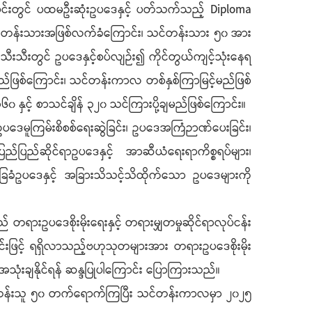
သမိုင်းတွင် ပထမဦးဆုံးဥပဒေနှင့် ပတ်သက်သည့် Diploma
း သင်တန်းသားအဖြစ်လက်ခံကြောင်း၊ သင်တန်းသား ၅၀ အား
သီးတွင် ဥပဒေနှင့်စပ်လျဉ်း၍ ကိုင်တွယ်ကျင့်သုံးနေရ
မည်ဖြစ်ကြောင်း၊ သင်တန်းကာလ တစ်နှစ်ကြာမြင့်မည်ဖြစ်
နှင့် စာသင်ချိန် ၃၂၀ သင်ကြားပို့ချမည်ဖြစ်ကြောင်း။
ဒေမူကြမ်းစိစစ်ရေးဆွဲခြင်း၊ ဥပဒေအကြံဉာဏ်ပေးခြင်း၊
ပြည်ပြည်ဆိုင်ရာဥပဒေနှင့် အာဆီယံရေးရာကိစ္စရပ်များ၊
ုံအခြေခံဥပဒေနှင့် အခြားသိသင့်သိထိုက်သော ဥပဒေများကို
းဥပဒေစိုးမိုးရေးနှင့် တရားမျှတမှုဆိုင်ရာလုပ်ငန်း
ဖြင့် ရရှိလာသည့်ဗဟုသုတများအား တရားဥပဒေစိုးမိုး
းချနိုင်ရန် ဆန္ဒပြုပါကြောင်း ပြောကြားသည်။
င်တန်းသူ ၅၀ တက်ရောက်ကြပြီး သင်တန်းကာလမှာ ၂၀၂၅