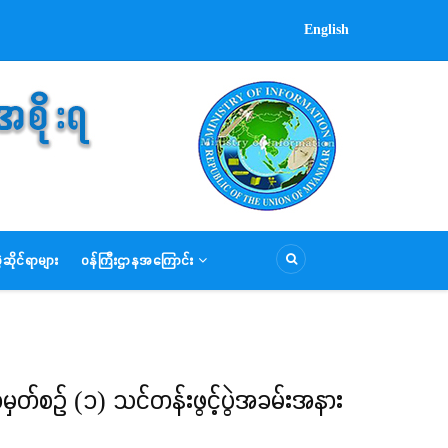
English
ဆိုင်ရာများ
ဝန်ကြီးဌာနအကြောင်း
စဉ် (၁) သင်တန်းဖွင့်ပွဲအခမ်းအနား