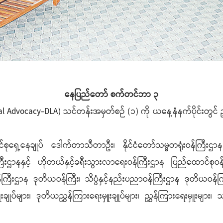
နေပြည်တော် စက်တင်ဘာ ၃
al Advocacy-DLA) သင်တန်းအမှတ်စဉ် (၁) ကို ယနေ့နံနက်ပိုင်းတ
ထောင်စုရှေ့နေချုပ် ဒေါက်တာသီတာဦး၊ နိုင်ငံတော်သမ္မတရုံးဝန်ကြ
ဌာနနှင့် ဟိုတယ်နှင့်ခရီးသွားလာရေးဝန်ကြီးဌာန ပြည်ထောင်စုဝန်ကြီး၊
န်ကြီးဌာန ဒုတိယဝန်ကြီး၊ သိပ္ပံနှင့်နည်းပညာဝန်ကြီးဌာန ဒုတိယဝန
ူးချုပ်များ၊ ဒုတိယညွှန်ကြားရေးမှူးချုပ်များ၊ ညွှန်ကြားရေးမှူ