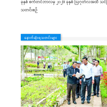
ခုနှစ် စက်တင်ဘာလမှ ၂၀၂၆ ခုနှစ် ဩဂုတ်လအထိ သင်
သတင်းစဉ်
နောက်ဆုံးရသတင်းများ