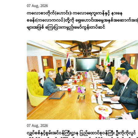
07 Aug, 2026
ကလောစာတိုက်(ဟောင်း)၊ ကလောရေကူးကန်နှင့် နားနေ
စခန်း(ကလောကလပ်)တို့ကို ရှေးဟောင်းအမွေအနှစ်အဆောက်အအု
များအဖြစ် ကြေးပြားကမ္ပည်းမော်ကွန်းတပ်ဆင်
07 Aug, 2026
လျှပ်စစ်နှင့်စွမ်းအင်ဝန်ကြီးဌာန ပြည်ထောင်စုဝန်ကြီး ဦးကိုကိုလွင်