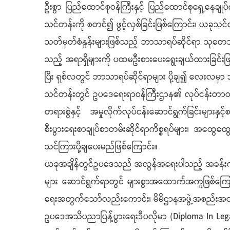
ဦးစွာ ပြည်ထောင်စုဝန်ကြီးနှင့် ပြည်ထောင်စုရှေ့နေခ
သင်တန်းကို စတင်၍ ဖွင့်လှစ်ခြင်းဖြစ်ကြောင်း၊ ယခု
သတ်မှတ်စံနှုန်းများဖြစ်သည့် ဘာသာရပ်ဆိုင်ရာ သုတေ
သည့် အရာရှိများကို ပထမဦးစားပေးရွေးချယ်ထားခြင်းဖြ
ပြီး ရှစ်လတွင် ဘာသာရပ်ဆိုင်ရာများ ပို့ချ၍ လေးလမှာ
သင်တန်းတွင် ဥပဒေရေးရာဝန်ကြီးဌာန၏ လုပ်ငန်းတာဝန်မ
တရားစွဲနှင့် အမှုလိုက်လုပ်ငန်းဆောင်ရွက်ခြင်းများ
စီးပွားရေးစာချုပ်စာတမ်းဆိုင်ရာကိစ္စရပ်များ၊ အထွေထွ
သင်ကြားပို့ချပေးမည်ဖြစ်ကြောင်း။
ယခုအချိန်တွင်ဥပဒေသည် အလွန်အရေးပါသည့် အခန်းကဏ္ဍတ
များ ဆောင်ရွက်ရာတွင် များစွာအထောက်အကူဖြစ်ကြော
ရေးအတွက်သော်လည်းကောင်း၊ မိမိဌာနအဖွဲ့အစည်းအတွက်
ဥပဒေအသိပညာပြန့်ပွားရေးဒီပလိုမာ (Diploma In L