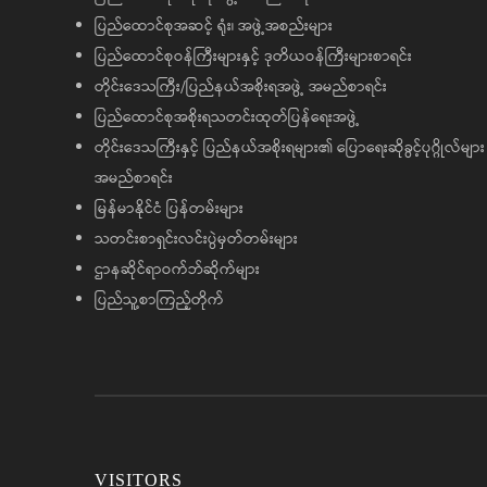
ပြည်ထောင်စုအဆင့် ရုံး၊ အဖွဲ့အစည်းများ
ပြည်ထောင်စုဝန်ကြီးများနှင့် ဒုတိယဝန်ကြီးများစာရင်း
တိုင်းဒေသကြီး/ပြည်နယ်အစိုးရအဖွဲ့ အမည်စာရင်း
ပြည်ထောင်စုအစိုးရသတင်းထုတ်ပြန်ရေးအဖွဲ့
တိုင်းဒေသကြီးနှင့် ပြည်နယ်အစိုးရများ၏ ပြောရေးဆိုခွင့်ပုဂ္ဂိုလ်များ
အမည်စာရင်း
မြန်မာနိုင်ငံ ပြန်တမ်းများ
သတင်းစာရှင်းလင်းပွဲမှတ်တမ်းများ
ဌာနဆိုင်ရာဝက်ဘ်ဆိုက်များ
ပြည်သူ့စာကြည့်တိုက်
VISITORS