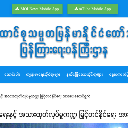
MOI News Mobile App
mTube Mobile App
ဆောင်းပါး
ကျန်းမာရေးဆိုင်ရာများ
နယ်မြေဒေသဆိုင်ရာများ
ရွေးကောက်ပွဲ
ရေးနှင့် အသားထုတ်လုပ်မှုကဏ္ဍ မြှင့်တင်နိုင်ရေး အားပေးဆောင်ရွက်
နိုင်ရေးနှင့် အသားထုတ်လုပ်မှုကဏ္ဍ မြှင့်တင်နိုင်ရေး