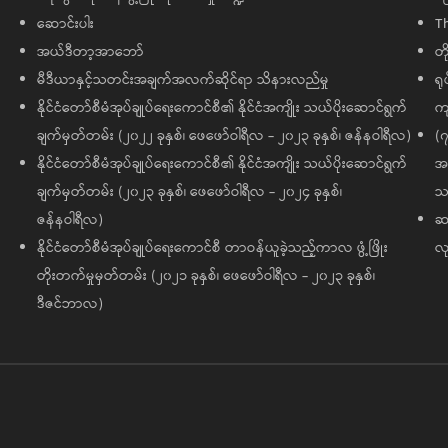
ဆောင်းပါး
T
အယ်ဒီတာ့အာဘော်
တိ
မီဒီယာနှင့်သတင်းအချက်အလက်ဆိုင်ရာ သိနားလည်မှု
ရု
နိုင်ငံတော်စီမံအုပ်ချုပ်ရေးကောင်စီ၏ နိုင်ငံအကျိုး သယ်ပိုးဆောင်ရွက်
ကျ
ချက်မှတ်တမ်း (၂၀၂၂ ခုနှစ်၊ ဖေဖော်ဝါရီလ - ၂၀၂၃ ခုနှစ်၊ ဇန်နဝါရီလ)
(၇
နိုင်ငံတော်စီမံအုပ်ချုပ်ရေးကောင်စီ၏ နိုင်ငံအကျိုး သယ်ပိုးဆောင်ရွက်
အထ
ချက်မှတ်တမ်း (၂၀၂၃ ခုနှစ်၊ ဖေဖော်ဝါရီလ - ၂၀၂၄ ခုနှစ်၊
သမ
ဇန်နဝါရီလ)
ဆက
နိုင်ငံတော်စီမံအုပ်ချုပ်ရေးကောင်စီ တာဝန်ယူခဲ့သည့်ကာလ ဖွံ့ဖြိုး
လု
တိုးတက်မှုမှတ်တမ်း (၂၀၂၁ ခုနှစ်၊ ဖေဖော်ဝါရီလ - ၂၀၂၃ ခုနှစ်၊
ဒီဇင်ဘာလ)