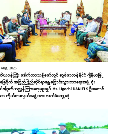
 Aug, 2026
တိယဝန်ကြီး ဒေါက်တာသန့်ဇော်လွင် ဆွစ်ဇာလန်နိုင်ငံ ဂျီနီဗာမြို့
ြေစိုက် အပြည်ပြည်ဆိုင်ရာရွှေ့ပြောင်းသွားလာရေးအဖွဲ့ ရုံး
ုပ်၏ဒုတိယညွှန်ကြားရေးမှူးချုပ် Ms. Ugochi DANIELS ဦးဆောင်
ော ကိုယ်စားလှယ်အဖွဲ့အား လက်ခံတွေ့ဆုံ