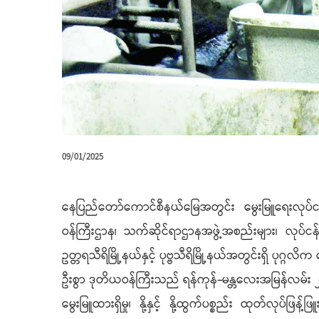
09/01/2025
နေပြည်တော်ကောင်စီနယ်မြေအတွင်း မွေးမြူရေးလုပ်ငန်းမျာ
ဝန်ကြီးဌာန၊ သက်ဆိုင်ရာဌာနအဖွဲ့အစည်းများ၊ လုပ်ငန
ဥတ္တရသီရိမြို့နယ်နှင့် ပုဗ္ဗသီရိမြို့နယ်အတွင်းရှိ ပုဂ္ဂ
ဦးစွာ ဒုတိယဝန်ကြီးသည် ရန်ကုန်-မန္တလေးအမြန်လမ်း ၂၁၆ မို
မွေးမြူထားရှိမှု၊ နို့နှင့် နို့ထွက်ပစ္စည်း ထုတ်လုပ်ဖြန