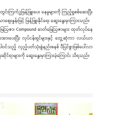
်းကြက်ဥဖြန့်ဖြူးပေး နေမှုများကို ကြည့်ရှုစစ်ဆေးပြီး
းနှုန်းဖြင့် ဖြန့်ဖြူးနိုင်ရေး ဆွေးနွေးမှာကြားသည်။
၍ သဘာဝမြေဩဇာ၊ Compound ဓာတ်မြေဩဇာများ ထုတ်လုပ်နေ
စ်ဆေးအားပေးပြီး လုပ်ငန်းရှင်များနှင့် တွေ့ဆုံကာ လယ်ယာ
င်သည့် လှည့်ပတ်သုံးစွဲနည်းစနစ် ပီပြင်စွာဖြစ်ပေါ်လာ
ိုင်ရာများကို ဆွေးနွေးမှာကြားခဲ့ကြောင်း သိရသည်။