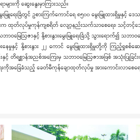
ဆိုင်ရာများကို ဆွေးနွေးမှာကြားသည်။
ြူရေးခြံတွင် ဥစားကြက်ကောင်ရေ ၈၅၀၀ မွေးမြူထားရှိမှုနှင့် ဒေသတွင
ကြီးက ထုတ်လုပ်မှုကုန်ကျစရိတ် လျော့နည်းသက်သာစေရေး၊ သင့်တင့်သောဈေ
းဝတီသဘာဝမြေဩဇာနှင့် နို့စားနွားမွေးမြူရေးခြံသို့ သွားရောက်
ေမှုနှင့် နို့စားနွား ၂၂ ကောင် မွေးမြူထားရှိမှုတို့ကို ကြည့်ရှုစ
းနှင့် တိရစ္ဆာန်အညစ်အကြေးမှ သဘာဝမြေဩဇာအဖြစ် အသုံးပြုခြင်းပါဝ
ေးကိုအခြေခံသည့် ခေတ်မီကုန်ချောထုတ်လုပ်မှု အားကောင်းလာစေရေးဆ