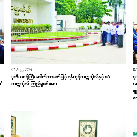
07 Aug, 2026
07
ဒုတိယဝန်ကြီး ဒေါက်တာဇော်မြင့် ရန်ကုန်တက္ကသိုလ်နှင့် ဒဂုံ
ဒု
ပ်
တက္ကသိုလ် ကြည့်ရှုစစ်ဆေး
အခ
ချ
သ