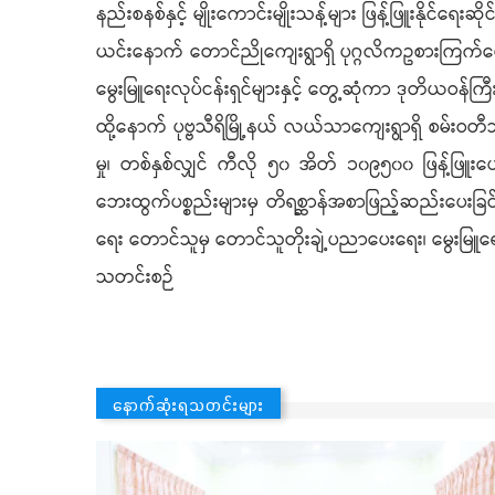
နည်းစနစ်နှင့် မျိုးကောင်းမျိုးသန့်များ ဖြန့်ဖြူးနိုင်ရေး
ယင်းနောက် တောင်ညိုကျေးရွာရှိ ပုဂ္ဂလိကဥစားကြက်မွေးမ
မွေးမြူရေးလုပ်ငန်းရှင်များနှင့် တွေ့ဆုံကာ ဒုတိယဝန်
ထို့နောက် ပုဗ္ဗသီရိမြို့နယ် လယ်သာကျေးရွာရှိ စမ်
မှု၊ တစ်နှစ်လျှင် ကီလို ၅၀ အိတ် ၁၀၉၅၀၀ ဖြန့်ဖြူးပေးန
ဘေးထွက်ပစ္စည်းများမှ တိရစ္ဆာန်အစာဖြည့်ဆည်းပေးခြင်
ရေး တောင်သူမှ တောင်သူတိုးချဲ့ပညာပေးရေး၊ မွေးမြူရ
သတင်းစဉ်
နောက်ဆုံးရသတင်းများ