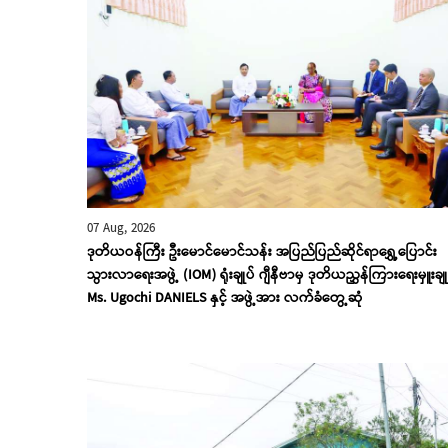
07 Aug, 2026
ဒုတိယဝန်ကြီး ဦးမောင်မောင်သန်း အပြည်ပြည်ဆိုင်ရာရွှေ့ပြောင်း
သွားလာရေးအဖွဲ့ (IOM) ရုံးချုပ် ဂျီနီဗာမှ ဒုတိယညွှန်ကြားရေးမှူးချု
Ms. Ugochi DANIELS နှင့် အဖွဲ့အား လက်ခံတွေ့ဆုံ