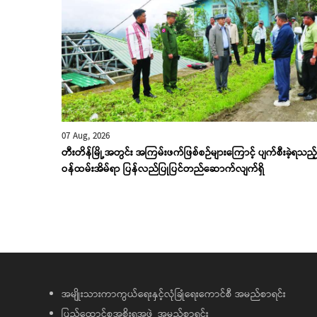
07 Aug, 2026
တီးတိန်မြို့အတွင်း အကြမ်းဖက်ဖြစ်စဉ်များကြောင့် ပျက်စီးခဲ့ရသည့်
ဝန်ထမ်းအိမ်ရာ ပြန်လည်ပြုပြင်တည်ဆောက်လျက်ရှိ
အမျိုးသားကာကွယ်ရေးနှင့်လုံခြုံရေးကောင်စီ အမည်စာရင်း
ပြည်ထောင်စုအစိုးရအဖွဲ့ အမည်စာရင်း