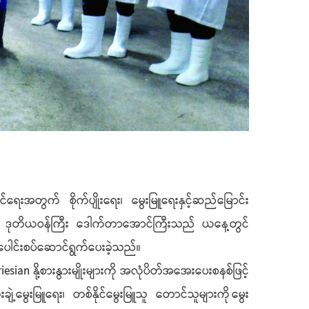
ုင်ရေးအတွက် စိုက်ပျိုးရေး၊ မွေးမြူရေးနှင့်ဆည်မြောင်း
်ရှိရာ ဒုတိယဝန်ကြီး ဒေါက်တာအောင်ကြီးသည် ယနေ့တွင်
ုင်းပေါင်းစပ်ဆောင်ရွက်ပေးခဲ့သည်။
iesian နို့စားနွားမျိုးများကို အလုံပိတ်အအေးပေးစနစ်ဖြင့်
ိုးချဲ့မွေးမြူရေး၊ တစ်နိုင်မွေးမြူသူ တောင်သူများကို မွေး