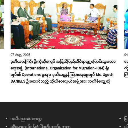
07 Aug, 2026
04
ဒုတိယဝန်ကြီး ဦးကိုကိုကျော် အပြည်ပြည်ဆိုင်ရာရွှေ့ပြောင်းသွားလာ
လေ
ရေးအဖွဲ့ (International Organization for Migration-IOM) ရုံး
ကိ
ချုပ်၏ Operations ဌာနမှ ဒုတိယညွှန်ကြားရေးမှူးချုပ် Ms. Ugochi
ကြ
DANIELS ဦးဆောင်သည့် ကိုယ်စားလှယ်အဖွဲ့အား လက်ခံတွေ့ဆုံ
အသိပညာပေးကဏ္ဍ
မြ
ခရီးသွားလုပ်ငန်းဖွံ့ဖြိုးတိုးတက်မှုကဏ္ဍ
ကြ