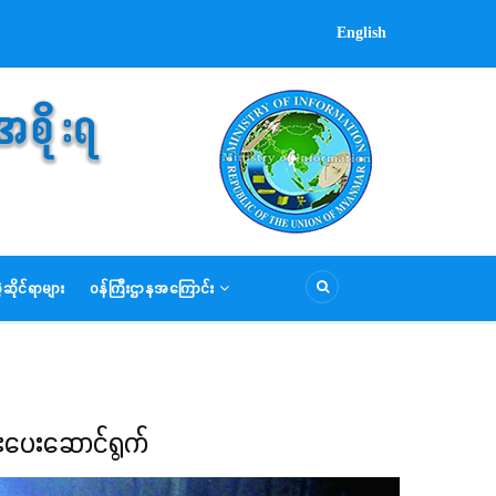
English
ဆိုင်ရာများ
ဝန်ကြီးဌာနအကြောင်း
 အားပေးဆောင်ရွက်