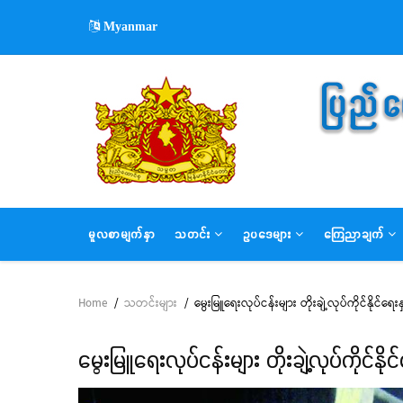
Skip
Myanmar
to
main
content
MAIN
မူလစာမျက်နှာ
သတင်း
ဥပဒေများ
ကြေညာချက်
NAVIGATION
Home
/
သတင်းများ
/
မွေးမြူရေးလုပ်ငန်းများ တိုးချဲ့လုပ်ကိုင်နိုင်
Breadcrumb
မွေးမြူရေးလုပ်ငန်းများ တိုးချဲ့လုပ်ကိုင်