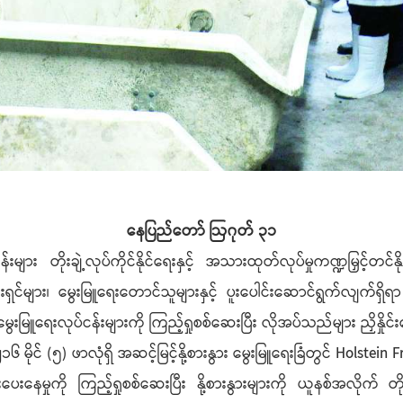
နေပြည်တော် ဩဂုတ် ၃၁
း တိုးချဲ့လုပ်ကိုင်နိုင်ရေးနှင့် အသားထုတ်လုပ်မှုကဏ္ဍမြှင့်တင်နိ
်းရှင်များ၊ မွေးမြူရေးတောင်သူများနှင့် ပူးပေါင်းဆောင်ရွက်လျက
လိက မွေးမြူရေးလုပ်ငန်းများကို ကြည့်ရှုစစ်ဆေးပြီး လိုအပ်သည်များ ညှိနှိ
င် (၅) ဖာလုံရှိ အဆင့်မြင့်နို့စားနွား မွေးမြူရေးခြံတွင် Holstein Fr
့်ဖြူးပေးနေမှုကို ကြည့်ရှုစစ်ဆေးပြီး နို့စားနွားများကို ယူနစ်အလိုက် တ