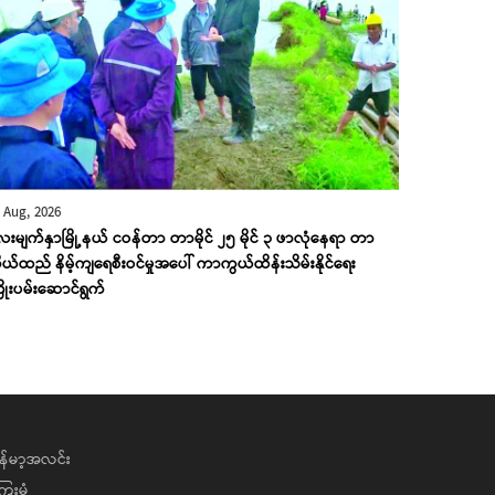
 Aug, 2026
းမျက်နှာမြို့နယ် ငဝန်တာ တာမိုင် ၂၅ မိုင် ၃ ဖာလုံနေရာ တာ
ုယ်ထည် နိမ့်ကျရေစီးဝင်မှုအပေါ် ကာကွယ်ထိန်းသိမ်းနိုင်ရေး
ိုးပမ်းဆောင်ရွက်
န်မာ့အလင်း
ေးမုံ