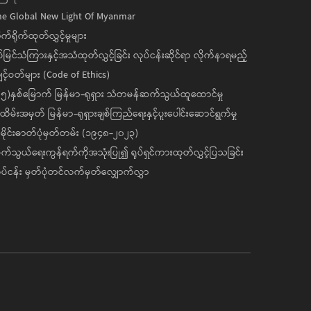
he Global New Light Of Myanmar
ုက်ရိုက်ထုတ်လွှင့်မှုများ
ပ်မြင်သံကြားနှင့်အသံထုတ်လွှင့်ခြင်း လုပ်ငန်းဆိုင်ရာ လိုက်နာရမည့်
င့်ဝတ်များ (Code of Ethics)
၅)နှစ်မြောက် မြန်မာ-ရုရှား သံတမန်ဆက်သွယ်ထူထောင်မှု
ိမ်းအမှတ် မြန်မာ-ရုရှားချစ်ကြည်ရေးနှင့်ပူးပေါင်းဆောင်ရွက်မှု
ိုင်းဓာတ်ပုံမှတ်တမ်း (၁၉၄၈-၂၀၂၃)
်သွယ်ရေးကွန်ရက်ကိုအသုံးပြု၍ ရုပ်ရှင်ကားထုတ်လွှင့်ပြသခြင်း
ပ်ငန်း မှတ်ပုံတင်လက်မှတ်လျှောက်လွှာ