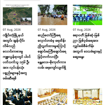
07 Aug, 2026
07 Aug, 2026
07 Aug, 2026
ကျိုင်းတုံမြို့နယ်
ဆည်တော်ကြီးရေ
ဧရာဝတီ မြစ်ဆုံ-မြစ်
အတွင်း အွန်လိုင်း
လှောင်တမံမှ ရေထိန်း
ညာ မြစ်ဝှမ်းရေအား
လိမ်လည်
ညှိလွှတ်ထားမှုကြောင့်
လျှပ်စစ်စီမံကိန်း
လောင်းကစားမှု
ချောင်းမကြီးချောင်းရေ
အတွက် ဒေသခံများနှင့်
ကျူးလွန်ရာတွင် ပါဝင်
မြင့်တက်လာပြီး
ဆွေးနွေး
ပတ်သက်သူ ၁၅၆ ဦး
မန္တလေး-မိုးကုတ်ကား
အား လုပ်ငန်းသုံး
လမ်း ‌ရေ‌ကျော်လျက်ရှိ
ပစ္စည်းများနှင့်အတူ
ဖမ်းဆီးရမိ