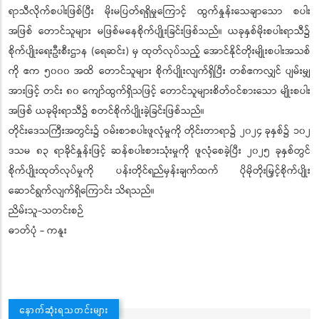
ရာသီလိုက်စပါးဖြစ်ပြီး မိုးမပြတ်ရရှိမှုကြောင့် ထွက်နှုန်းသေချာသော စပါး
အဖြစ် တောင်သူများ မဖြစ်မနေစိုက်ပျိုးခြင်းဖြစ်သည်။ ယခုနှစ်မိုးစပါးရာသီ၌
စိုက်ပျိုးရေးဦးစီးဌာန (ရေဆင်း) မှ ထုတ်လုပ်သည့် အောင်နိုင်တိုးမျိုးစပါးအသစ်
ကို ဧက ၅၀၀၀ အထိ တောင်သူများ စိုက်ပျိုးလျက်ရှိပြီး တစ်ဧကလျှင် ပျမ်းမျှ
အားဖြင့် တင်း ၈၀ ကျော်ထွက်ရှိသဖြင့် တောင်သူများစိတ်ဝင်စားသော မျိုးစပါး
အဖြစ် ယခုမိုးရာသီ၌ စတင်စိုက်ပျိုးခဲ့ခြင်းဖြစ်သည်။
တိုင်းဒေသကြီးအတွင်း၌ ဝမ်းစာစပါးဖူလုံမှုကို တိုင်းတာရာ၌ ၂၀၂၄ ခုနှစ်၌ ၁၀၂
ဒသမ ၈၃ ရာခိုင်နှုန်းဖြင့် ဆန်စပါးစားသုံးမှုကို ဖူလုံစေခဲ့ပြီး ၂၀၂၅ ခုနှစ်တွင်
စိုက်ပျိုးထုတ်လုပ်မှုကို ပန်းတိုင်ရည်မှန်းချက်ထက် ပိုမိုတိုးမြှင့်စိုက်ပျိုး
ဆောင်ရွက်လျက်ရှိကြောင်း သိရသည်။
ညိမ်းသူ-သတင်းစဉ်
ဓာတ်ပုံ - ကနူး
နောက်ဆုံးရသတင်းများ