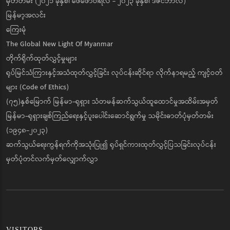
မှတ်တမ်း (၂၀၂၁ ခုနှစ်၊ ဖေဖော်ဝါရီလ - ၂၀၂၃ ခုနှစ်၊ ဒီဇင်ဘာလ)
မြန်မာ့အလင်း
ကြေးမုံ
The Global New Light Of Myanmar
တိုက်ရိုက်ထုတ်လွှင့်မှုများ
ရုပ်မြင်သံကြားနှင့်အသံထုတ်လွှင့်ခြင်း လုပ်ငန်းဆိုင်ရာ လိုက်နာရမည့် ကျင့်ဝတ်
များ (Code of Ethics)
(၇၅)နှစ်မြောက် မြန်မာ-ရုရှား သံတမန်ဆက်သွယ်ထူထောင်မှုအထိမ်းအမှတ်
မြန်မာ-ရုရှားချစ်ကြည်ရေးနှင့်ပူးပေါင်းဆောင်ရွက်မှု သမိုင်းဓာတ်ပုံမှတ်တမ်း
(၁၉၄၈-၂၀၂၃)
ဆက်သွယ်ရေးကွန်ရက်ကိုအသုံးပြု၍ ရုပ်ရှင်ကားထုတ်လွှင့်ပြသခြင်းလုပ်ငန်း
မှတ်ပုံတင်လက်မှတ်လျှောက်လွှာ
VISITORS