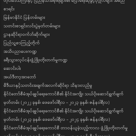
တိုင်းဒေသကြီးနှင့် ပြည်နယ်အစိုးရများ၏ ပြောရေးဆိုခွင့်ပုဂ္ဂိုလ်များ အမည်
စာရင်း
မြန်မာနိုင်ငံ ပြန်တမ်းများ
သတင်းစာရှင်းလင်းပွဲမှတ်တမ်းများ
ဌာနဆိုင်ရာဝက်ဘ်ဆိုက်များ
ပြည်သူ့စာကြည့်တိုက်
အသိပညာပေးကဏ္ဍ
ခရီးသွားလုပ်ငန်းဖွံ့ဖြိုးတိုးတက်မှုကဏ္ဍ
ဆောင်းပါး
အယ်ဒီတာ့အာဘော်
မီဒီယာနှင့်သတင်းအချက်အလက်ဆိုင်ရာ သိနားလည်မှု
နိုင်ငံတော်စီမံအုပ်ချုပ်ရေးကောင်စီ၏ နိုင်ငံအကျိုး သယ်ပိုးဆောင်ရွက်ချက်
မှတ်တမ်း (၂၀၂၂ ခုနှစ်၊ ဖေဖော်ဝါရီလ - ၂၀၂၃ ခုနှစ်၊ ဇန်နဝါရီလ)
နိုင်ငံတော်စီမံအုပ်ချုပ်ရေးကောင်စီ၏ နိုင်ငံအကျိုး သယ်ပိုးဆောင်ရွက်ချက်
မှတ်တမ်း (၂၀၂၃ ခုနှစ်၊ ဖေဖော်ဝါရီလ - ၂၀၂၄ ခုနှစ်၊ ဇန်နဝါရီလ)
နိုင်ငံတော်စီမံအုပ်ချုပ်ရေးကောင်စီ တာဝန်ယူခဲ့သည့်ကာလ ဖွံ့ဖြိုးတိုးတက်မှု