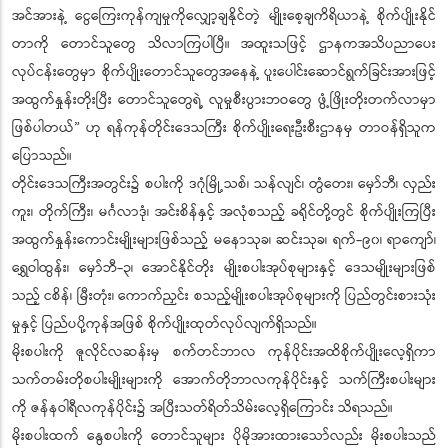
အင်အားနဲ့ ငွေကြေးကုန်ကျမှုကိုလျှော့ချနိုင်တဲ့ မျိုးစေ့ချကိရိယာနဲ့ စိုက်ပျိုးနိုင်
တာကို တောင်သူတွေ သိလာကြပါပြီ။ အထူးသဖြင့် ဌာနကအသိပညာပေး
လုပ်ငန်းတွေမှာ စိုက်ပျိုးတောင်သူတွေအနေနဲ့ ပူးပေါင်းဆောင်ရွက်ခြင်းအားဖြင့်
အထွက်နှုန်းတိုးပြီး တောင်သူတွေရဲ့ လူမှုစီးပွားဘဝတွေ ဖွံ့ဖြိုးတိုးတက်လာမှာ
ဖြစ်ပါတယ်” ဟု ရန်ကုန်တိုင်းဒေသကြီး စိုက်ပျိုးရေးဦးစီးဌာနမှ တာဝန်ရှိသူက
ပြောသည်။
တိုင်းဒေသကြီးအတွင်း၌ စပါးကို ဒဂုံမြို့သစ်၊ သန်လျင်၊ တွံတေး၊ မှော်ဘီ၊ လှည်း
ကူး၊ တိုက်ကြီး၊ မင်္ဂလာဒုံ၊ အင်းစိန်နှင့် အလုံစသည့် ခရိုင်တို့တွင် စိုက်ပျိုးကြပြီး
အထွက်နှုန်းကောင်းမျိုးများဖြစ်သည့် မနောသုခ၊ ဆင်းသုခ၊ ရက်-၉၀၊ ရာကျော်၊
ရွှေဝါထွန်း၊ မှော်ဘီ-၃၊ အောင်နိုင်တိုး မျိုးစပါးအုပ်စုများနှင့် ဒေသမျိုးများဖြစ်
သည့် ငစိန်၊ မြီးတုံး၊ ကောက်ညှင်း စသည့်မျိုးစပါးအုပ်စုများကို ပြည်တွင်းစားသုံး
မှုနှင့် ပြည်ပပို့ကုန်အဖြစ် စိုက်ပျိုးထုတ်လုပ်လျက်ရှိသည်။
မိုးစပါးကို ဇူလိုင်လဆန်းမှ စက်တင်ဘာလ ကုန်ပိုင်းအထိစိုက်ပျိုးလေ့ရှိကာ
သက်တမ်းတိုစပါးမျိုးများကို အောက်တိုဘာလကုန်ပိုင်းနှင့် သက်ကြီးစပါးများ
ကို ဇန်နဝါရီလကုန်ပိုင်း၌ အပြီးသတ်ရိတ်သိမ်းလေ့ရှိကြောင်း သိရသည်။
မိုးစပါးထက် နွေစပါးကို တောင်သူများ ပိုမိုအားထားသော်လည်း မိုးစပါးသည်