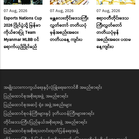
07 Aug, 2026
07 Aug, 2026
07 Aug, 2026
Esports Nations Cup
မန္တလေးတိုင်းဒေသကြီး
ဧရာဝတီတိုင်းဒေသ
2026 ပြိုင်ပွဲသို့ မြန်မာ
လွှတ်တော် တတိယပုံ
ကြီးလွှတ်တော်
ကိုယ်စားပြု Team
မှန်အစည်းအဝေး
တတိယပုံမှန်
Myanmar MLBB ဝင်
တတိယနေ့ ကျင်းပ
အစည်းအဝေး ပထမ
ရောက်ယှဉ်ပြိုင်မည်
နေ့ကျင်းပ
အမျိုးသားကာကွယ်ရေးနှင့်လုံခြုံရေးကောင်စီ အမည်စာရင်း
ပြည်ထောင်စုအစိုးရအဖွဲ့ အမည်စာရင်း
ပြည်ထောင်စုအဆင့် ရုံး၊ အဖွဲ့အစည်းများ
ပြည်ထောင်စုဝန်ကြီးများနှင့် ဒုတိယဝန်ကြီးများစာရင်း
တိုင်းဒေသကြီး/ပြည်နယ်အစိုးရအဖွဲ့ အမည်စာရင်း
ပြည်ထောင်စုအစိုးရသတင်းထုတ်ပြန်ရေးအဖွဲ့