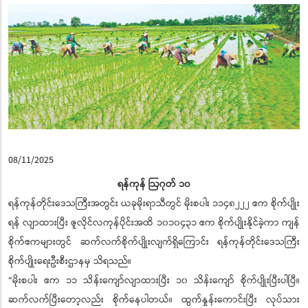
08/11/2025
ရန်ကုန် ဩဂုတ် ၁၀
ရန်ကုန်တိုင်းဒေသကြီးအတွင်း ယခုမိုးရာသီတွင် မိုးစပါး ၁၁၄၈၂၂၂ ဧက စိုက်ပျိုး
ရန် လျာထားပြီး ဇူလိုင်လကုန်ပိုင်းအထိ ၁၀၁၀၄၃၁ ဧက စိုက်ပျိုးနိုင်ခဲ့ကာ ကျန်
စိုက်ဧကများတွင် ဆက်လက်စိုက်ပျိုးလျက်ရှိကြောင်း ရန်ကုန်တိုင်းဒေသကြီး
စိုက်ပျိုးရေးဦးစီးဌာနမှ သိရသည်။
“မိုးစပါး ဧက ၁၁ သိန်းကျော်လျာထားပြီး ၁၀ သိန်းကျော် စိုက်ပျိုးပြီးပါပြီ။
ဆက်လက်ပြီးတော့လည်း စိုက်နေပါတယ်။ ထွက်နှုန်းကောင်းပြီး လုပ်သား