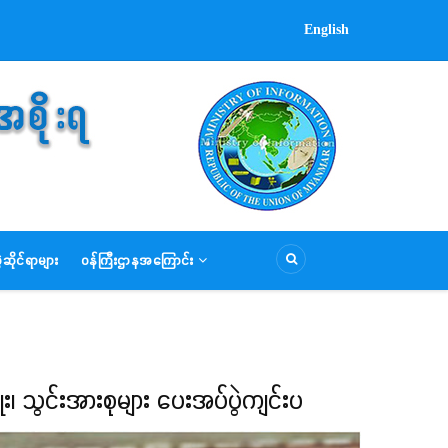
English
ဆိုင်ရာများ
ဝန်ကြီးဌာနအကြောင်း
၊ သွင်းအားစုများ ပေးအပ်ပွဲကျင်းပ