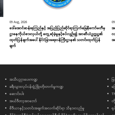
09 Aug, 2026
09
ဒေါ်အောင်ဆန်းစုကြည်နှင့် အပြည်ပြည်ဆိုင်ရာကြက်ခြေနီကော်မတီမှ
အက
ဌာနေကိုယ်စားလှယ်တို့ တွေ့ဆုံခဲ့မှုနှင့်စပ်လျဉ်း၍ အာဆီယံဥက္ကဋ္ဌ၏
လက
ထုတ်ပြန်ချက်အပေါ် နိုင်ငံခြားရေးဝန်ကြီးဌာန၏ သတင်းထုတ်ပြန်
အာ
ချက်
အသိပညာပေးကဏ္ဍ
မြ
ခရီးသွားလုပ်ငန်းဖွံ့ဖြိုးတိုးတက်မှုကဏ္ဍ
ကြ
ဆောင်းပါး
T
အယ်ဒီတာ့အာဘော်
တိ
မီဒီယာနှင့်သတင်းအချက်အလက်ဆိုင်ရာ သိနားလည်မှု
ရု