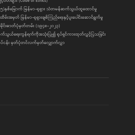
င့်ဝတ်များ (Code of Ethics)
၅)နှစ်မြောက် မြန်မာ-ရုရှား သံတမန်ဆက်သွယ်ထူထောင်မှု
ိမ်းအမှတ် မြန်မာ-ရုရှားချစ်ကြည်ရေးနှင့်ပူးပေါင်းဆောင်ရွက်မှု
ိုင်းဓာတ်ပုံမှတ်တမ်း (၁၉၄၈-၂၀၂၃)
်သွယ်ရေးကွန်ရက်ကိုအသုံးပြု၍ ရုပ်ရှင်ကားထုတ်လွှင့်ပြသခြင်း
ပ်ငန်း မှတ်ပုံတင်လက်မှတ်လျှောက်လွှာ