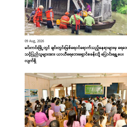
09 Aug, 2026
မင်းကင်းမြို့တွင် ချင်းတွင်းမြစ်ရေဝင်ရောက်သည့်နေရာများမှ ရေဘ
သင့်ပြည်သူများအား ယာယီရေဘေးရှောင်စခန်းသို့ ပြောင်း‌ရွှေ့ပေး
လျက်ရှိ