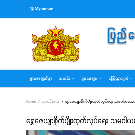
Skip
Myanmar
to
main
content
MAIN
မူလစာမျက်နှာ
သတင်း
ဥပဒေများ
ကြေညာချက်
NAVIGATION
Home
/
သတင်းများ
/
ရွှေဇေယျာစိုက်ပျိုးထုတ်လုပ်ရေး သမဝါယမအသင်
Breadcrumb
ရွှေဇေယျာစိုက်ပျိုးထုတ်လုပ်ရေး သမဝါယမ