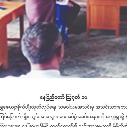
နေပြည်တော် ဩဂုတ် ၁၀
ာ ရွှေဇေယျာစိုက်ပျိုးထုတ်လုပ်ရေး သမဝါယမအသင်းမှ အသင်းသားတော
အကြိမ်မြောက် မျိုး၊ သွင်းအားစုများ ပေးအပ်ပွဲအခမ်းအနားကို ကျေးရွာရှ
ရေးမှူး ဒေါ်ဆုယဉ်မြင့် တက်ရောက်၍ သွင်းအားစုများကို မိမိတို့၏