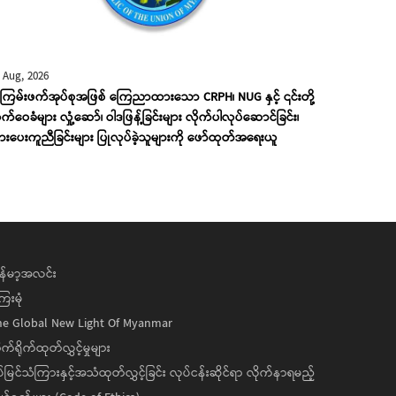
 Aug, 2026
ြမ်းဖက်အုပ်စုအဖြစ် ကြေညာထားသော CRPH၊ NUG နှင့် ၎င်းတို့
်ဝေခံများ လှုံ့ဆော်၊ ဝါဒဖြန့်ခြင်းများ လိုက်ပါလုပ်ဆောင်ခြင်း၊
းပေးကူညီခြင်းများ ပြုလုပ်ခဲ့သူများကို ဖော်ထုတ်အရေးယူ
န်မာ့အလင်း
ေးမုံ
he Global New Light Of Myanmar
ုက်ရိုက်ထုတ်လွှင့်မှုများ
ပ်မြင်သံကြားနှင့်အသံထုတ်လွှင့်ခြင်း လုပ်ငန်းဆိုင်ရာ လိုက်နာရမည့်