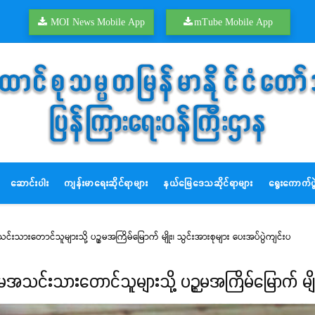
MOI News Mobile App
mTube Mobile App
ဆောင်းပါး
ကျန်းမာရေးဆိုင်ရာများ
နယ်မြေဒေသဆိုင်ရာများ
ရွေးကောက်ပွဲ
းသားတောင်သူများသို့ ပဉ္စမအကြိမ်မြောက် မျိုး၊ သွင်းအားစုများ ပေးအပ်ပွဲကျင်းပ
အသင်းသားတောင်သူများသို့ ပဉ္စမအကြိမ်မြောက် မျိုး