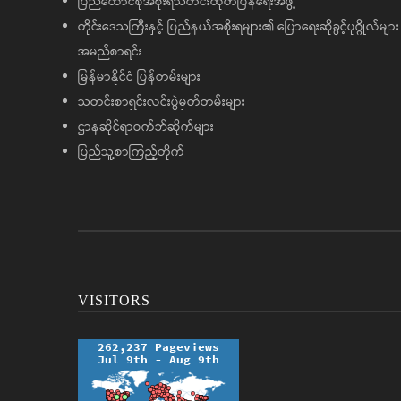
ပြည်ထောင်စုအစိုးရသတင်းထုတ်ပြန်ရေးအဖွဲ့
တိုင်းဒေသကြီးနှင့် ပြည်နယ်အစိုးရများ၏ ပြောရေးဆိုခွင့်ပုဂ္ဂိုလ်များ
အမည်စာရင်း
မြန်မာနိုင်ငံ ပြန်တမ်းများ
သတင်းစာရှင်းလင်းပွဲမှတ်တမ်းများ
ဌာနဆိုင်ရာဝက်ဘ်ဆိုက်များ
ပြည်သူ့စာကြည့်တိုက်
VISITORS