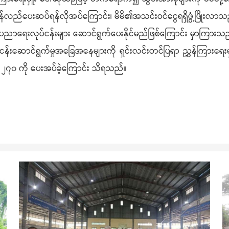
ပြန်လည်ပေးဆပ်ရန်လိုအပ်ကြောင်း၊ မိမိ၏အသင်းဝင်ငွေရရှိဖွံ့ဖြိုးလာသည်
ပညာရေးလုပ်ငန်းများ ဆောင်ရွက်ပေးနိုင်မည်ဖြစ်ကြောင်း မှာကြားသ
်းဆောင်ရွက်မှုအခြေအနေများကို ရှင်းလင်းတင်ပြရာ ညွှန်ကြားရေးမှူးက
်း ၂၇၀ ကို ပေးအပ်ခဲ့ကြောင်း သိရသည်။