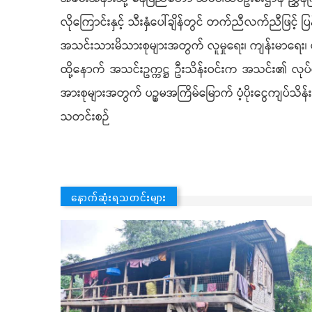
လိုကြောင်းနှင့် သီးနှံပေါ်ချိန်တွင် တက်ညီလက်ညီဖြင့် 
အသင်းသားမိသားစုများအတွက် လူမှုရေး၊ ကျန်းမာရေး၊ 
ထို့နောက် အသင်းဥက္ကဋ္ဌ ဦးသိန်းဝင်းက အသင်း၏ လုပ်ငန
အားစုများအတွက် ပဉ္စမအကြိမ်မြောက် ပံ့ပိုးငွေကျပ်သိန
သတင်းစဉ်
နောက်ဆုံးရသတင်းများ