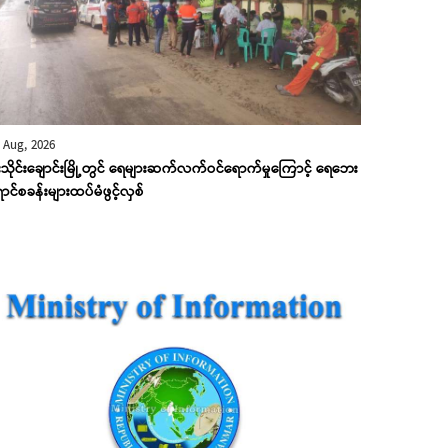
 Aug, 2026
းသိုင်းချောင်းမြို့တွင် ရေများဆက်လက်ဝင်ရောက်မှုကြောင့် ရေဘေး
ောင်စခန်းများထပ်မံဖွင့်လှစ်