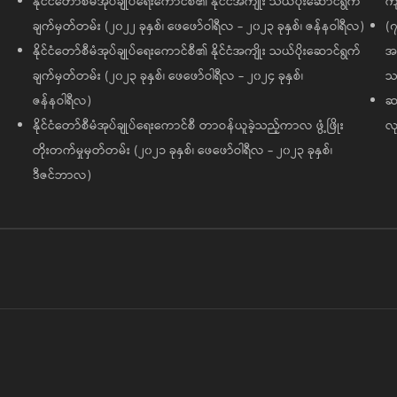
နိုင်ငံတော်စီမံအုပ်ချုပ်ရေးကောင်စီ၏ နိုင်ငံအကျိုး သယ်ပိုးဆောင်ရွက်
ကျ
ချက်မှတ်တမ်း (၂၀၂၂ ခုနှစ်၊ ဖေဖော်ဝါရီလ - ၂၀၂၃ ခုနှစ်၊ ဇန်နဝါရီလ)
(၇
နိုင်ငံတော်စီမံအုပ်ချုပ်ရေးကောင်စီ၏ နိုင်ငံအကျိုး သယ်ပိုးဆောင်ရွက်
အထ
ချက်မှတ်တမ်း (၂၀၂၃ ခုနှစ်၊ ဖေဖော်ဝါရီလ - ၂၀၂၄ ခုနှစ်၊
သမ
ဇန်နဝါရီလ)
ဆက
နိုင်ငံတော်စီမံအုပ်ချုပ်ရေးကောင်စီ တာဝန်ယူခဲ့သည့်ကာလ ဖွံ့ဖြိုး
လု
တိုးတက်မှုမှတ်တမ်း (၂၀၂၁ ခုနှစ်၊ ဖေဖော်ဝါရီလ - ၂၀၂၃ ခုနှစ်၊
ဒီဇင်ဘာလ)