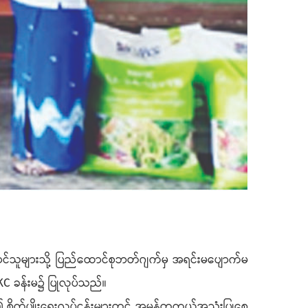
င်သူများသို့ ပြည်ထောင်စုဘတ်ဂျက်မှ အရင်းမပျောက်မ
ိ KC ခန်းမ၌ ပြုလုပ်သည်။
 စိုက်ပျိုးရေးလုပ်ငန်းများတွင် အမှန်တကယ်အသုံးပြုစေ