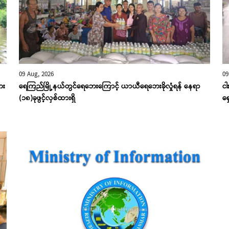
09 Aug, 2026
09
ေး
ရေကြည်မြို့နယ်တွင်ရေဘေးကြောင့် ယာယီရေဘေးခိုလှုံရန် နေရာ
ငါ
(၁၈)ခုဖွင့်လှစ်ထားရှိ
ရှ