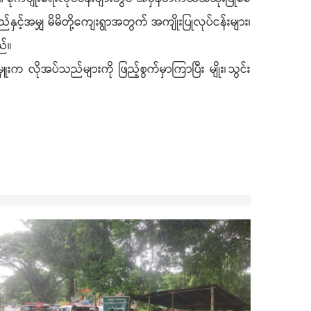
နှင့်အမျှ မိမိတို့ကျေးရွာအတွက် အကျိုးပြုလုပ်ငန်းများ၊
ည်။
 လိုအပ်သည်များကို ဖြည့်စွက်မှာကြာပြီး မျိုး၊ သွင်း