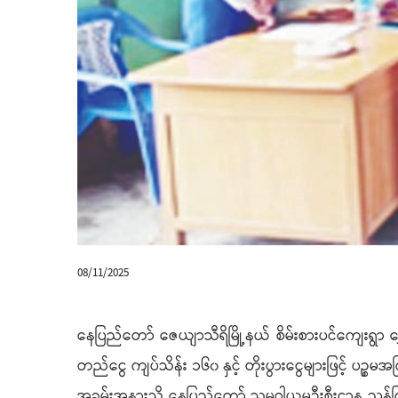
08/11/2025
နေပြည်တော် ဇေယျာသီရိမြို့နယ် စိမ်းစားပင်ကျေးရွ
တည်ငွေ ကျပ်သိန်း ၁၆၀ နှင့် တိုးပွားငွေများဖြင့် ပဉ္စမ
အခမ်းအနားသို့ နေပြည်တော် သမဝါယမဦးစီးဌာန ညွှန်ကြား