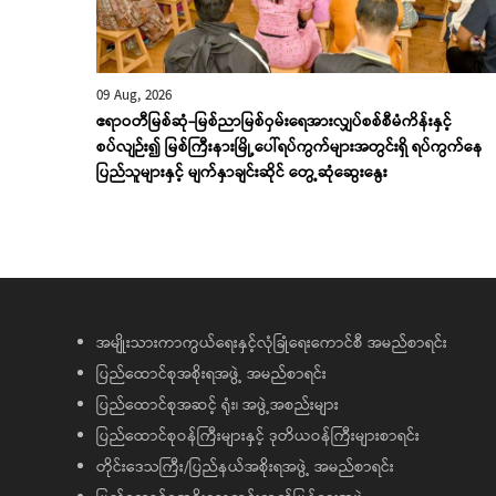
09 Aug, 2026
ဧရာဝတီမြစ်ဆုံ-မြစ်ညာမြစ်ဝှမ်းရေအားလျှပ်စစ်စီမံကိန်းနှင့်
စပ်လျဉ်း၍ မြစ်ကြီးနားမြို့ပေါ်ရပ်ကွက်များအတွင်းရှိ ရပ်ကွက်နေ
ပြည်သူများနှင့် မျက်နှာချင်းဆိုင် တွေ့ဆုံဆွေးနွေး
အမျိုးသားကာကွယ်ရေးနှင့်လုံခြုံရေးကောင်စီ အမည်စာရင်း
ပြည်ထောင်စုအစိုးရအဖွဲ့ အမည်စာရင်း
ပြည်ထောင်စုအဆင့် ရုံး၊ အဖွဲ့အစည်းများ
ပြည်ထောင်စုဝန်ကြီးများနှင့် ဒုတိယဝန်ကြီးများစာရင်း
တိုင်းဒေသကြီး/ပြည်နယ်အစိုးရအဖွဲ့ အမည်စာရင်း