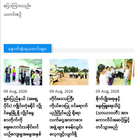
ပြောကြားသည်။
သတင်းစဉ်
နောက်ဆုံးရသတင်းများ
09 Aug, 2026
09 Aug, 2026
09 Aug, 2026
ရှမ်းပြည်နယ် (အရှေ့
တိုင်းဒေသကြီး
စိုက်ပျိုးရေးနှင့်
ပိုင်း) ကျိုင်းတုံခရိုင် လွို
ကိုယ်စားပြု ဝင်ရောက်
မွေးမြူရေးသိပ္ပံ
င်မွေမြို့ရှိ လွိုင်မွေ
ယှဉ်ပြိုင်မည့် ရိုးရာ
(သာယာဝတီ) အား
စာတိုက်ကို
လက်ဝှေ့အားကစား
ကောလိပ်အဆင့်မြှင့်
ရှေးဟောင်းသမိုင်းဝင်
အဖွဲ့များ စခန်းသွင်း
တင်သွားမည်
ယဉ်ကျေးမှုအမွေအနှစ်
လေ့ကျင့်လျက်ရှိ