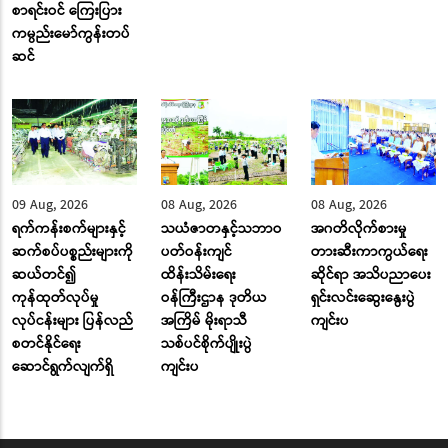
စာရင်းဝင် ကြေးပြား
ကမ္ပည်းမော်ကွန်းတပ်
ဆင်
09 Aug, 2026
08 Aug, 2026
08 Aug, 2026
ရက်ကန်းစက်များနှင့်
သယံဇာတနှင့်သဘာဝ
အဂတိလိုက်စားမှု
ဆက်စပ်ပစ္စည်းများကို
ပတ်ဝန်းကျင်
တားဆီးကာကွယ်ရေး
ဆယ်တင်၍
ထိန်းသိမ်းရေး
ဆိုင်ရာ အသိပညာပေး
ကုန်ထုတ်လုပ်မှု
ဝန်ကြီးဌာန ဒုတိယ
ရှင်းလင်းဆွေးနွေးပွဲ
လုပ်ငန်းများ ပြန်လည်
အကြိမ် မိုးရာသီ
ကျင်းပ
စတင်နိုင်ရေး
သစ်ပင်စိုက်ပျိုးပွဲ
ဆောင်ရွက်လျက်ရှိ
ကျင်းပ