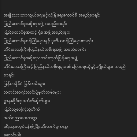
အမျိုးသားကာကွယ်ရေးနှင့်လုံခြုံရေးကောင်စီ အမည်စာရင်း
ပြည်ထောင်စုအစိုးရအဖွဲ့ အမည်စာရင်း
ပြည်ထောင်စုအဆင့် ရုံး၊ အဖွဲ့အစည်းများ
ပြည်ထောင်စုဝန်ကြီးများနှင့် ဒုတိယဝန်ကြီးများစာရင်း
တိုင်းဒေသကြီး/ပြည်နယ်အစိုးရအဖွဲ့ အမည်စာရင်း
ပြည်ထောင်စုအစိုးရသတင်းထုတ်ပြန်ရေးအဖွဲ့
တိုင်းဒေသကြီးနှင့် ပြည်နယ်အစိုးရများ၏ ပြောရေးဆိုခွင့်ပုဂ္ဂိုလ်များ အမည်
စာရင်း
မြန်မာနိုင်ငံ ပြန်တမ်းများ
သတင်းစာရှင်းလင်းပွဲမှတ်တမ်းများ
ဌာနဆိုင်ရာဝက်ဘ်ဆိုက်များ
ပြည်သူ့စာကြည့်တိုက်
အသိပညာပေးကဏ္ဍ
ခရီးသွားလုပ်ငန်းဖွံ့ဖြိုးတိုးတက်မှုကဏ္ဍ
ဆောင်းပါး