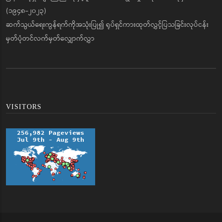
(၁၉၄၈-၂၀၂၃)
ဆက်သွယ်ရေးကွန်ရက်ကိုအသုံးပြု၍ ရုပ်ရှင်ကားထုတ်လွှင့်ပြသခြင်းလုပ်ငန်း
မှတ်ပုံတင်လက်မှတ်လျှောက်လွှာ
VISITORS