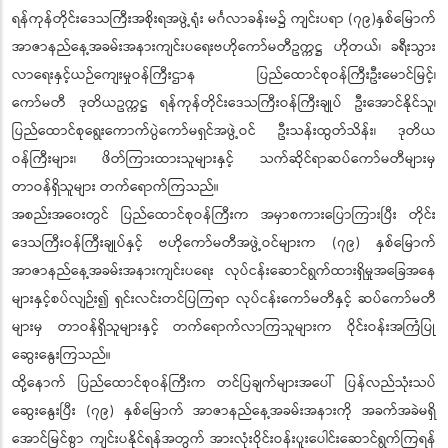
ရန်ကုန်တိုင်းဒေသကြီးအစိုးရအဖွဲ့ရုံး မင်္ဂလာခန်းမ၌ ကျင်းပရာ (၇၉)နှစ်မြောက်
အာဇာနည်နေ့အခမ်းအနားကျင်းပရေးဗဟိုကော်မတီဥက္ကဋ္ဌ ဟိုတယ်၊ ခရီးသွား
လာရေးနှင့်ယဉ်ကျေးမှုဝန်ကြီးဌာန ပြည်ထောင်စုဝန်ကြီးဦးမောင်မြင့်၊
ကော်မတီ ဒုတိယဥက္ကဋ္ဌ ရန်ကုန်တိုင်းဒေသကြီးဝန်ကြီးချုပ် ဦးအောင်နိုင်သူ၊
ပြည်ထောင်စုရွေးကောက်ပွဲကော်မရှင်အဖွဲ့ဝင် ဦးသန်းထွတ်သိန်း၊ ဒုတိယ
ဝန်ကြီးများ၊ ဖိတ်ကြားထားသူများနှင့် သက်ဆိုင်ရာဆပ်ကော်မတီများမှ
တာဝန်ရှိသူများ တက်ရောက်ကြသည်။
အစည်းအဝေးတွင် ပြည်ထောင်စုဝန်ကြီးက အမှာစကားပြောကြားပြီး တိုင်း
ဒေသကြီးဝန်ကြီးချုပ်နှင့် ဗဟိုကော်မတီအဖွဲ့ဝင်များက (၇၉) နှစ်မြောက်
အာဇာနည်နေ့အခမ်းအနားကျင်းပရေး လုပ်ငန်းဆောင်ရွက်ထားရှိမှုအခြေအနေ
များနှင့်စပ်လျဉ်း၍ ရှင်းလင်းတင်ပြကြရာ လုပ်ငန်းကော်မတီနှင့် ဆပ်ကော်မတီ
များမှ တာဝန်ရှိသူများနှင့် တက်ရောက်လာကြသူများက ဝိုင်းဝန်းအကြံပြု
ဆွေးနွေးကြသည်။
ထို့နောက် ပြည်ထောင်စုဝန်ကြီးက တင်ပြချက်များအပေါ် ပြန်လည်သုံးသပ်
ဆွေးနွေးပြီး (၇၉) နှစ်မြောက် အာဇာနည်နေ့အခမ်းအနားကို အခက်အခဲမရှိ
အောင်မြင်စွာ ကျင်းပနိုင်ရန်အတွက် အားလုံးဝိုင်းဝန်းပူးပေါင်းဆောင်ရွက်ကြရန်