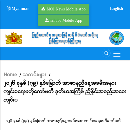
Skip
Myanmar
English
to
MOI News Mobile App
main
mTube Mobile App
content
Home
သတင်းများ
/
/
Breadcrumb
၂၀၂၆ ခုနှစ် (၇၉) နှစ်မြောက် အာဇာနည်နေ့အခမ်းအနား
ကျင်းပရေးဗဟိုကော်မတီ ဒုတိယအကြိမ် ညှိနှိုင်းအစည်းအဝေး
ကျင်းပ
၂၀၂၆ ခုနှစ် (၇၉) နှစ်မြောက် အာဇာနည်နေ့အခမ်းအနားကျင်းပရေးဗဟိုကော်မတီ