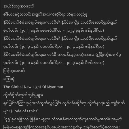
အယ်ဒီတာ့အာဘော်
မီဒီယာနှင့်သတင်းအချက်အလက်ဆိုင်ရာ သိနားလည်မှု
နိုင်ငံတော်စီမံအုပ်ချုပ်ရေးကောင်စီ၏ နိုင်ငံအကျိုး သယ်ပိုးဆောင်ရွက်ချက်
မှတ်တမ်း (၂၀၂၂ ခုနှစ်၊ ဖေဖော်ဝါရီလ - ၂၀၂၃ ခုနှစ်၊ ဇန်နဝါရီလ)
နိုင်ငံတော်စီမံအုပ်ချုပ်ရေးကောင်စီ၏ နိုင်ငံအကျိုး သယ်ပိုးဆောင်ရွက်ချက်
မှတ်တမ်း (၂၀၂၃ ခုနှစ်၊ ဖေဖော်ဝါရီလ - ၂၀၂၄ ခုနှစ်၊ ဇန်နဝါရီလ)
နိုင်ငံတော်စီမံအုပ်ချုပ်ရေးကောင်စီ တာဝန်ယူခဲ့သည့်ကာလ ဖွံ့ဖြိုးတိုးတက်မှု
မှတ်တမ်း (၂၀၂၁ ခုနှစ်၊ ဖေဖော်ဝါရီလ - ၂၀၂၃ ခုနှစ်၊ ဒီဇင်ဘာလ)
မြန်မာ့အလင်း
ကြေးမုံ
The Global New Light Of Myanmar
တိုက်ရိုက်ထုတ်လွှင့်မှုများ
ရုပ်မြင်သံကြားနှင့်အသံထုတ်လွှင့်ခြင်း လုပ်ငန်းဆိုင်ရာ လိုက်နာရမည့် ကျင့်ဝတ်
များ (Code of Ethics)
(၇၅)နှစ်မြောက် မြန်မာ-ရုရှား သံတမန်ဆက်သွယ်ထူထောင်မှုအထိမ်းအမှတ်
မြန်မာ-ရုရှားချစ်ကြည်ရေးနှင့်ပူးပေါင်းဆောင်ရွက်မှု သမိုင်းဓာတ်ပုံမှတ်တမ်း