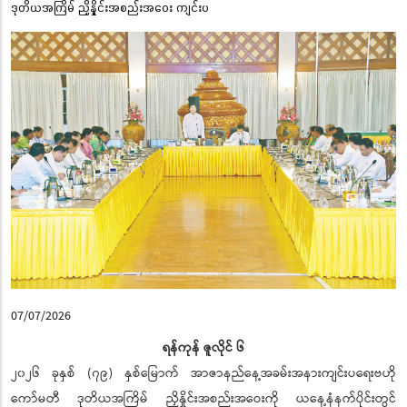
ဒုတိယအကြိမ် ညှိနှိုင်းအစည်းအဝေး ကျင်းပ
07/07/2026
ရန်ကုန် ဇူလိုင် ၆
၂၀၂၆ ခုနှစ် (၇၉) နှစ်မြောက် အာဇာနည်နေ့အခမ်းအနားကျင်းပရေးဗဟို
ကော်မတီ ဒုတိယအကြိမ် ညှိနှိုင်းအစည်းအဝေးကို ယနေ့နံနက်ပိုင်းတွင်