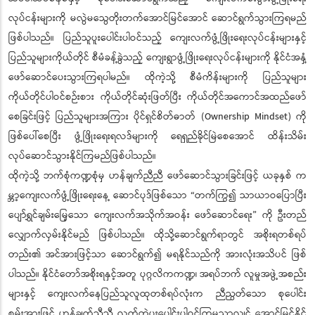
လုပ်ငန်းများကို မလွဲမသွေတိုးတက်အောင်မြင်အောင် ဆောင်ရွက်သွားကြရမည်
ဖြစ်ပါသည်။ ပြည်သူပူးပေါင်းပါဝင်သည့် ကျေးလက်ဖွံ့ဖြိုးရေးလုပ်ငန်းများနှင့်
ပြည်သူများကိုယ်တိုင် စီမံခန့်ခွဲသည့် ကျေးရွာဖွံ့ဖြိုးရေးလုပ်ငန်းများကို နိုင်ငံအနှံ့
ဖော်ဆောင်ပေးသွားကြရပါမည်။ ထိုကဲ့သို့ စီမံကိန်းများကို ပြည်သူများ
ကိုယ်တိုင်ပါဝင်စဉ်းစား ကိုယ်တိုင်ဆုံးဖြတ်ပြီး ကိုယ်တိုင်အကောင်အထည်ဖော်
စေခြင်းဖြင့် ပြည်သူများအကြား ပိုင်ရှင်စိတ်ဓာတ် (Ownership Mindset) ကို
ဖြစ်ပေါ်စေပြီး ဖွံ့ဖြိုးရေးရလဒ်များကို ရေရှည်ခိုင်မြဲစေအောင် ထိန်းသိမ်း
လုပ်ဆောင်သွားနိုင်ကြမည်ဖြစ်ပါသည်။
ထိုကဲ့သို့ ဘက်စုံကဏ္ဍစုံမှ ဟန်ချက်ညီညီ ဖော်ဆောင်သွားခြင်းဖြင့် ယခုနှစ် က
မ္ဘာ့ကျေးလက်ဖွံ့ဖြိုးရေးနေ့ ဆောင်ပုဒ်ဖြစ်သော “တက်ကြွ၍ သာယာဝပြောပြီး
ပျော်ရွှင်ချမ်းမြေ့သော ကျေးလက်အသိုက်အဝန်း ဖော်ဆောင်ရေး” ကို ဦးတည်
လျှောက်လှမ်းနိုင်မည် ဖြစ်ပါသည်။ ထိုသို့ဆောင်ရွက်ရာတွင် အစိုးရတစ်ရပ်
တည်း၏ အင်အားဖြင့်သာ ဆောင်ရွက်၍ မရနိုင်သည်ကို အားလုံးအသိပင် ဖြစ်
ပါသည်။ နိုင်ငံတော်အစိုးရနှင့်အတူ ပုဂ္ဂလိကကဏ္ဍ၊ အရပ်ဘက် လူမှုအဖွဲ့အစည်း
များနှင့် ကျေးလက်နေပြည်သူလူထုတစ်ရပ်လုံးက ညီညွတ်သော စုပေါင်း
စွမ်းအားဖြင့် ဟန်ချက်ညီညီ လက်တွဲပူးပေါင်းပါဝင်ကြမှသာလျှင် အောင်မြင်နိုင်