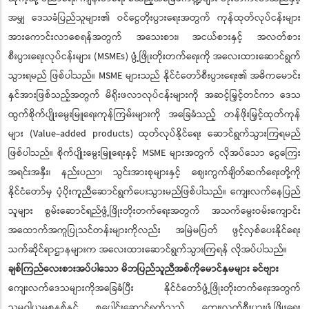
အမျှ ဒေသခံပြည်သူများ၏ ဝင်ငွေတိုးပွားရေးအတွက် ကုန်ထုတ်လုပ်ငန်းများ
အားကောင်းလာစေရန်အတွက် အသေးစား၊ အငယ်စားနှင့် အလတ်စား
စီးပွားရေးလုပ်ငန်းများ (MSMEs) ဖွံ့ဖြိုးတိုးတက်ရေးကို အလေးထားဆောင်ရွက်
သွားရမည် ဖြစ်ပါသည်။ MSME များသည် နိုင်ငံတော်စီးပွားရေး၏ အဓိကမောင်း
နှင်အားဖြစ်သည့်အတွက် မိရိုးဖလာလုပ်ငန်းများကို အဆင့်မြှင့်တင်ကာ ဒေသ
ထွက်စိုက်ပျိုးမွေးမြူရေးကုန်ကြမ်းများကို အခြေခံသည့် တန်ဖိုးမြှင့်ထုတ်ကုန်
များ (Value-added products) ထုတ်လုပ်နိုင်ရေး ဆောင်ရွက်သွားကြရမည်
ဖြစ်ပါသည်။ စိုက်ပျိုးမွေးမြူရေးနှင့် MSME များအတွက် လိုအပ်သော ငွေကြေး
အရင်းအနှီး၊ နည်းပညာ၊ သွင်းအားစုများနှင့် ဈေးကွက်ချိတ်ဆက်ရေးတို့ကို
နိုင်ငံတော်မှ ပံ့ပိုးကူညီဆောင်ရွက်ပေးသွားမည်ဖြစ်ပါသည်။ ကျေးလက်နေပြည်
သူများ စွမ်းဆောင်ရည်ဖွံ့ဖြိုးတိုးတက်ရေးအတွက် အသက်မွေးဝမ်းကျောင်း
အထောက်အကူပြုသင်တန်းများကိုလည်း အမြဲမပြတ် ဖွင့်လှစ်ပေးနိုင်ရေး
သက်ဆိုင်ရာဌာနများက အလေးထားဆောင်ရွက်သွားကြရန် လိုအပ်ပါသည်။
ချစ်ကြည်လေးစားအပ်ပါသော မိဘပြည်သူညီအစ်ကိုမောင်နှမများ ခင်ဗျား
ကျေးလက်ဒေသများကိုအခြေခံပြီး နိုင်ငံတော်ဖွံ့ဖြိုးတိုးတက်ရေးအတွက်
သမဝါယမစနစ်နှင့် စုပေါင်းဆောင်ရွက်သည့် ကျေးလက်စီးပွားဖွံ့ဖြိုးရေး