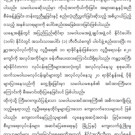
ပါသည်။ သမဝါယမဆိုသည်မှာ ကိုယ့်အားကိုယ်ကိုးခြင်း၊ အများဆန္ဒနှင့်အညီ
စီမံခန့်ခွဲခြင်း၊ တန်းတူညီမျှခြင်းနှင့် စည်းလုံးညီညွတ်ခြင်းဆိုသည့် အဓိပ္ပာယ်ပြည့်
ဝသည့် အနှစ်သာရများကို ပေါင်းစည်းအခြေခံထားခြင်းဖြစ်ပါသည်။
ယနေ့အချိန်တွင် အပြည်ပြည်ဆိုင်ရာ သမဝါယမအဖွဲ့ချုပ်အဖွဲ့ဝင် နိုင်ငံပေါင်း
(၁၀၆) နိုင်ငံတွင် အသင်းသားပေါင်း (၁) ဘီလီယံကျော် ပါဝင်ဖွဲ့စည်းထားပြီး က
မ္ဘာ့အလုပ်လုပ်ကိုင်သူ လူဦးရေ၏ ၁၀ ရာခိုင်နှုန်းဖြစ်သော လူဦးရေသန်း ၈၂၀
ကျော်ကို အလုပ်အကိုင်များ ဖန်တီးပေးထားကြောင်းသိရှိရပါသည်။ ကမ္ဘာ့အကြီး
ဆုံးနိုင်ငံတကာ လုပ်ငန်းစုကြီးများအားလုံးတွင် အလုပ်လုပ်နေသူ စုစုပေါင်း
ထက်သမဝါယမလုပ်ငန်းခွင်များတွင် အလုပ်လုပ်နေသူ ၂၀ ရာခိုင်နှုန်းခန့် ပိုမို
များပြားနေသည်ကို တွေ့ရှိရခြင်းမှာ သမဝါယမစနစ်၏ အင်အားကြီးမား
ကြောင်းကို မီးမောင်းထိုးပြနေခြင်းပင် ဖြစ်ပါသည်။
ထိုကဲ့သို့ ကြီးမားကျယ်ပြန့်သော သမဝါယမအင်အားစုကြီး၏ အဓိကအကျိုးပြု
သည့်နေရာသည် လူဦးရေနေထိုင်မှုများပြားသော ကျေးလက်ဒေသများပင် ဖြစ်
ပါသည်။ ကျေးလက်နေပြည်သူများ၏ လူနေမှုအဆင့်အတန်း မြင့်မားရေး၊
စီးပွားရေးလုပ်ငန်းများ အဆင်ပြေစေရေးနှင့် မြို့ပြနှင့် ကျေးလက်ဖွံ့ဖြိုးမှု
ကွာဟချက်များ ကျဉ်းမြောင်းစေရေးတို့အတွက် နိုင်ငံအသီးသီးက ဆယ်စုနှစ်