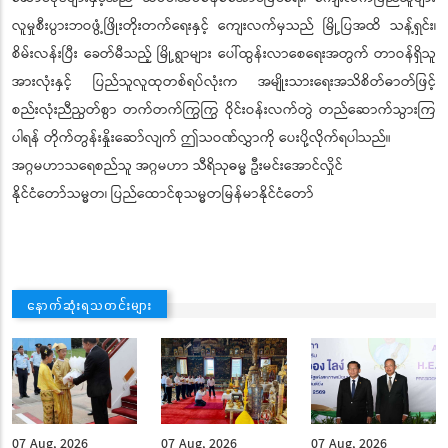
လူမှုစီးပွားဘဝဖွံ့ဖြိုးတိုးတက်ရေးနှင့် ကျေးလက်မှသည် မြို့ပြအထိ သန့်ရှင်း၊
စိမ်းလန်းပြီး ခေတ်မီသည့် မြို့ရွာများ ပေါ်ထွန်းလာစေရေးအတွက် တာဝန်ရှိသူ
အားလုံးနှင့် ပြည်သူလူထုတစ်ရပ်လုံးက အမျိုးသားရေးအသိစိတ်ဓာတ်ဖြင့်
စည်းလုံးညီညွတ်စွာ တက်တက်ကြွကြွ ဝိုင်းဝန်းလက်တွဲ တည်ဆောက်သွားကြ
ပါရန် တိုက်တွန်းနှိုးဆော်လျက် ဤသဝဏ်လွှာကို ပေးပို့လိုက်ရပါသည်။
အဂ္ဂမဟာသရေစည်သူ အဂ္ဂမဟာ သီရိသုဓမ္မ ဦးမင်းအောင်လှိုင်
နိုင်ငံတော်သမ္မတ၊ ပြည်ထောင်စုသမ္မတမြန်မာနိုင်ငံတော်
နောက်ဆုံးရသတင်းများ
07 Aug, 2026
07 Aug, 2026
07 Aug, 2026