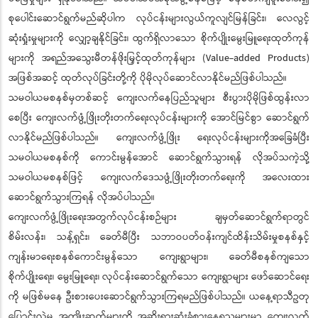
စုပေါင်းဆောင်ရွက်မည်ဆိုပါက လုပ်ငန်းများလွယ်ကူလျင်မြန်ခြင်း၊ လေလွင့်
ဆုံးရှုံးမှုများကို လျှော့ချနိုင်ခြင်း၊ ထွက်ရှိလာသော စိုက်ပျိုးမွေးမြူရေးထုတ်ကုန်
များကို အရည်အသွေးမီတန်ဖိုးမြှင့်ထုတ်ကုန်များ (Value-added Products)
အဖြစ်အဆင့် ထုတ်လုပ်ခြင်းတို့ကို ပိုမိုလုပ်ဆောင်လာနိုင်မည်ဖြစ်ပါသည်။
သမဝါယမစနစ်မှတစ်ဆင့် ကျေးလက်နေပြည်သူများ စီးပွားပိုမိုဖြစ်ထွန်းလာ
စေပြီး ကျေးလက်ဖွံ့ဖြိုးတိုးတက်ရေးလုပ်ငန်းများကို အောင်မြင်စွာ ဆောင်ရွက်
လာနိုင်မည်ဖြစ်ပါသည်။ ကျေးလက်ဖွံ့ဖြိုး ရေးလုပ်ငန်းများကိုအခြေခံပြီး
သမဝါယမစနစ်ကို ကောင်းမွန်အောင် ဆောင်ရွက်သွားရန် လိုအပ်သကဲ့သို့
သမဝါယမစနစ်ဖြင့် ကျေးလက်ဒေသဖွံ့ဖြိုးတိုးတက်ရေးကို အလေးထား
ဆောင်ရွက်သွားကြရန် လိုအပ်ပါသည်။
ကျေးလက်ဖွံ့ဖြိုးရေးအတွက်လုပ်ငန်းစဉ်များ ချမှတ်ဆောင်ရွက်ရာတွင်
စိမ်းလန်း၊ သန့်ရှင်း၊ ခေတ်မီပြီး သဘာဝပတ်ဝန်းကျင်ထိန်းသိမ်းမှုစနစ်နှင့်
ကျန်းမာရေးစနစ်ကောင်းမွန်သော ကျေးရွာများ၊ ခေတ်မီစနစ်ကျသော
စိုက်ပျိုးရေး၊ မွေးမြူရေး၊ လုပ်ငန်းဆောင်ရွက်သော ကျေးရွာများ ဖော်ဆောင်ရေး
ကို မဖြစ်မနေ ဦးစားပေးဆောင်ရွက်သွားကြရမည်ဖြစ်ပါသည်။ ယနေ့ရာသီဥတု
ပြောင်းလဲမှု အကျိုးဆက်များကို အဆိုးရွားဆုံးခံစားနေရသူများမှာ ကျေးလက်