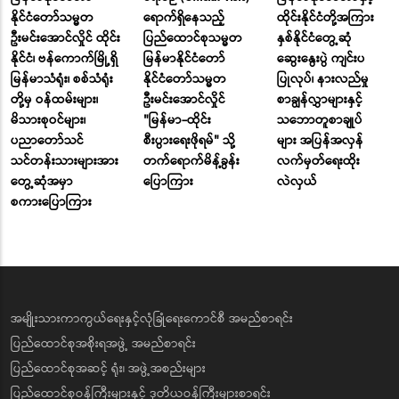
နိုင်ငံတော်သမ္မတ
ရောက်ရှိနေသည့်
ထိုင်းနိုင်ငံတို့အကြား
ဦးမင်းအောင်လှိုင် ထိုင်း
ပြည်ထောင်စုသမ္မတ
နှစ်နိုင်ငံတွေ့ဆုံ
နိုင်ငံ၊ ဗန်ကောက်မြို့ရှိ
မြန်မာနိုင်ငံတော်
ဆွေးနွေးပွဲ ကျင်းပ
မြန်မာသံရုံး၊ စစ်သံရုံး
နိုင်ငံတော်သမ္မတ
ပြုလုပ်၊ နားလည်မှု
တို့မှ ဝန်ထမ်းများ၊
ဦးမင်းအောင်လှိုင်
စာချွန်လွှာများနှင့်
မိသားစုဝင်များ၊
"မြန်မာ-ထိုင်း
သဘောတူစာချုပ်
ပညာတော်သင်
စီးပွားရေးဖိုရမ်" သို့
များ အပြန်အလှန်
သင်တန်းသားများအား
တက်ရောက်မိန့်ခွန်း
လက်မှတ်ရေးထိုး
တွေ့ဆုံအမှာ
ပြောကြား
လဲလှယ်
စကားပြောကြား
အမျိုးသားကာကွယ်ရေးနှင့်လုံခြုံရေးကောင်စီ အမည်စာရင်း
ပြည်ထောင်စုအစိုးရအဖွဲ့ အမည်စာရင်း
ပြည်ထောင်စုအဆင့် ရုံး၊ အဖွဲ့အစည်းများ
ပြည်ထောင်စုဝန်ကြီးများနှင့် ဒုတိယဝန်ကြီးများစာရင်း