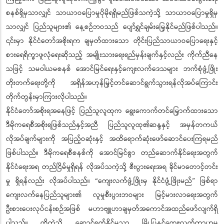
စနစ်ရှိမှသာလျှင် သာယာဝပြောမှုပိုမိုရရှိမည်ဖြစ်သကဲ့သို့ သာယာဝပြောမှုရှိမှ
သာလျှင် ပြည်သူများ၏ နေ့စဉ်ဘဝသည် ပျော်ရွှင်ချမ်းမြေ့နိုင်မည်ဖြစ်ပါသည်။
၎င်းမှာ နိုင်ငံတော်အစိုးရက ချမှတ်ထားသော တိုင်းပြည်သာယာဝပြောရေးနှင့်
စားရေရိက္ခာဖူလုံရေးဆိုသည့် အမျိုးသားရေးရည်မှန်းချက်နှင့်လည်း ကိုက်ညီနေ
သဖြင့် သမဝါယမစနစ် အောင်မြင်ရေးနှင့်ကျေးလက်ဒေသများ ဘက်စုံဖွံ့ဖြိုး
တိုးတက်ရေးတို့ကို အရှိန်အဟုန်မြှင့်တင်ဆောင်ရွက်သွားရန်လိုအပ်ကြောင်း
တိုက်တွန်းမှာကြားလိုပါသည်။
နိုင်ငံတော်အစိုးရအနေဖြင့် ပြည်သူလူထုက ရွေးကောက်တင်မြှောက်ထားသော
ဒီမိုကရေစီအစိုးရဖြစ်သည်နှင့်အညီ ပြည်သူလူထု၏ဆန္ဒနှင့် အမှန်တကယ်
လိုအပ်ချက်များကို အပြည့်ဝဆုံးနှင့် အထိရောက်ဆုံးဖော်ဆောင်ပေးကြရမည်
ဖြစ်ပါသည်။ ဒီမိုကရေစီစနစ်ကို အောင်မြင်စွာ တည်ဆောက်နိုင်ရေးအတွက်
နိုင်ငံရေးအရ တည်ငြိမ်မှုရှိရန် လိုအပ်သကဲ့သို့ စီးပွားရေးအရ ခိုင်မာတောင့်တင်း
မှု ရှိရန်လည်း လိုအပ်ပါသည်။ “ကျေးလက်ဖွံ့ဖြိုးမှ နိုင်ငံဖွံ့ဖြိုးမည်” ဖြစ်ရာ
ကျေးလက်နေပြည်သူများ၏ လူမှုစီးပွားဘဝများ မြင့်မားလာရေးအတွက်
ဦးစားပေးလုပ်ငန်းစဉ်အဖြစ် မဟာဗျူဟာချမှတ်အကောင်အထည်ဖော်လျက်ရှိ
ပါသည်။ ထိုကဲ့သို့ ဆောင်ရွက်နိုင်မှသာ မြို့ပြနှင့်ကျေးလက်ကွာဟမှု