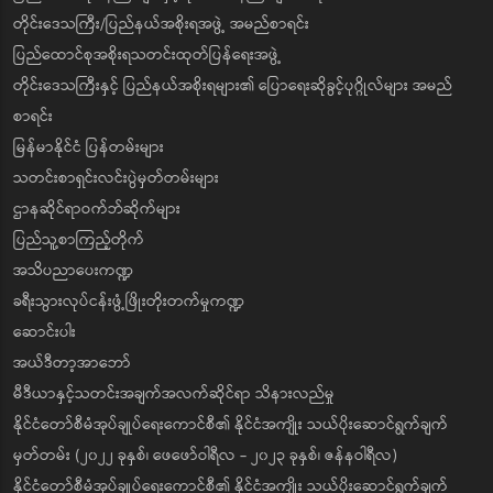
တိုင်းဒေသကြီး/ပြည်နယ်အစိုးရအဖွဲ့ အမည်စာရင်း
ပြည်ထောင်စုအစိုးရသတင်းထုတ်ပြန်ရေးအဖွဲ့
တိုင်းဒေသကြီးနှင့် ပြည်နယ်အစိုးရများ၏ ပြောရေးဆိုခွင့်ပုဂ္ဂိုလ်များ အမည်
စာရင်း
မြန်မာနိုင်ငံ ပြန်တမ်းများ
သတင်းစာရှင်းလင်းပွဲမှတ်တမ်းများ
ဌာနဆိုင်ရာဝက်ဘ်ဆိုက်များ
ပြည်သူ့စာကြည့်တိုက်
အသိပညာပေးကဏ္ဍ
ခရီးသွားလုပ်ငန်းဖွံ့ဖြိုးတိုးတက်မှုကဏ္ဍ
ဆောင်းပါး
အယ်ဒီတာ့အာဘော်
မီဒီယာနှင့်သတင်းအချက်အလက်ဆိုင်ရာ သိနားလည်မှု
နိုင်ငံတော်စီမံအုပ်ချုပ်ရေးကောင်စီ၏ နိုင်ငံအကျိုး သယ်ပိုးဆောင်ရွက်ချက်
မှတ်တမ်း (၂၀၂၂ ခုနှစ်၊ ဖေဖော်ဝါရီလ - ၂၀၂၃ ခုနှစ်၊ ဇန်နဝါရီလ)
နိုင်ငံတော်စီမံအုပ်ချုပ်ရေးကောင်စီ၏ နိုင်ငံအကျိုး သယ်ပိုးဆောင်ရွက်ချက်