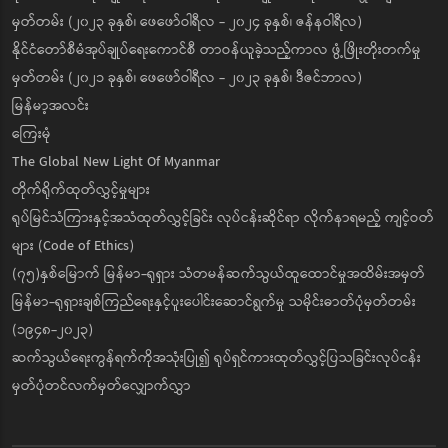
မှတ်တမ်း (၂၀၂၃ ခုနှစ်၊ ဖေဖော်ဝါရီလ - ၂၀၂၄ ခုနှစ်၊ ဇန်နဝါရီလ)
နိုင်ငံတော်စီမံအုပ်ချုပ်ရေးကောင်စီ တာဝန်ယူခဲ့သည့်ကာလ ဖွံ့ဖြိုးတိုးတက်မှု
မှတ်တမ်း (၂၀၂၁ ခုနှစ်၊ ဖေဖော်ဝါရီလ - ၂၀၂၃ ခုနှစ်၊ ဒီဇင်ဘာလ)
မြန်မာ့အလင်း
ကြေးမုံ
The Global New Light Of Myanmar
တိုက်ရိုက်ထုတ်လွှင့်မှုများ
ရုပ်မြင်သံကြားနှင့်အသံထုတ်လွှင့်ခြင်း လုပ်ငန်းဆိုင်ရာ လိုက်နာရမည့် ကျင့်ဝတ်
များ (Code of Ethics)
(၇၅)နှစ်မြောက် မြန်မာ-ရုရှား သံတမန်ဆက်သွယ်ထူထောင်မှုအထိမ်းအမှတ်
မြန်မာ-ရုရှားချစ်ကြည်ရေးနှင့်ပူးပေါင်းဆောင်ရွက်မှု သမိုင်းဓာတ်ပုံမှတ်တမ်း
(၁၉၄၈-၂၀၂၃)
ဆက်သွယ်ရေးကွန်ရက်ကိုအသုံးပြု၍ ရုပ်ရှင်ကားထုတ်လွှင့်ပြသခြင်းလုပ်ငန်း
မှတ်ပုံတင်လက်မှတ်လျှောက်လွှာ