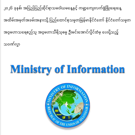
၂၀၂၆ ခုနှစ်၊ အပြည်ပြည်ဆိုင်ရာသမဝါယမနေ့နှင့် ကမ္ဘာ့ကျေးလက်ဖွံ့ဖြိုးရေးနေ့
အထိမ်းအမှတ်အခမ်းအနားသို့ ပြည်ထောင်စုသမ္မတမြန်မာနိုင်ငံတော် နိုင်ငံတော်သမ္မတ
အဂ္ဂမဟာသရေစည်သူ အဂ္ဂမဟာသီရိသုဓမ္မ ဦးမင်းအောင်လှိုင်ထံမှ ပေးပို့သည့်
သဝဏ်လွှာ