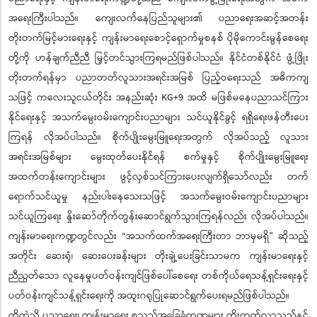
အရေးကြီးပါသည်။ ကျေးလက်နေပြည်သူများ၏ ပညာရေးအဆင့်အတန်း
တိုးတက်မြင့်မားရေးနှင့် ကျန်းမာရေးစောင့်ရှောက်မှုစနစ် ပိုမိုကောင်းမွန်စေရေး
တို့ကို ဟန်ချက်ညီညီ မြှင့်တင်သွားကြရမည်ဖြစ်ပါသည်။ နိုင်ငံတစ်နိုင်ငံ ဖွံ့ဖြိုး
တိုးတက်ရန်မှာ ပညာတတ်လူသားအရင်းအမြစ် ပြည့်ဝရေးသည် အဓိကကျ
သဖြင့် ကလေးသူငယ်တိုင်း အနည်းဆုံး KG+9 အထိ မဖြစ်မနေပညာသင်ကြား
နိုင်ရေးနှင့် အသက်မွေးဝမ်းကျောင်းပညာများ သင်ယူနိုင်ခွင့် ရရှိရေးဖန်တီးပေး
ကြရန် လိုအပ်ပါသည်။ စိုက်ပျိုးမွေးမြူရေးအတွက် လိုအပ်သည့် လူသား
အရင်းအမြစ်များ မွေးထုတ်ပေးနိုင်ရန် စက်မှုနှင့် စိုက်ပျိုးမွေးမြူရေး
အထက်တန်းကျောင်းများ ဖွင့်လှစ်သင်ကြားပေးလျက်ရှိသော်လည်း တက်
ရောက်သင်ယူမှု နည်းပါးနေသေးသဖြင့် အသက်မွေးဝမ်းကျောင်းပညာများ
သင်ယူကြရေး နှိုးဆော်တိုက်တွန်းဆောင်ရွက်သွားကြရန်လည်း လိုအပ်ပါသည်။
ကျန်းမာရေးကဏ္ဍတွင်လည်း “အသက်ထက်အရေးကြီးတာ ဘာမှမရှိ” ဆိုသည့်
အတိုင်း ဆေးရုံ၊ ဆေးပေးခန်းများ တိုးချဲ့ပေးခြင်းသာမက ကျန်းမာရေးနှင့်
ညီညွတ်သော လူနေမှုပတ်ဝန်းကျင်ဖြစ်ပေါ်စေရေး တစ်ကိုယ်ရေသန့်ရှင်းရေးနှင့်
ပတ်ဝန်းကျင်သန့်ရှင်းရေးကို အထူးဂရုပြုဆောင်ရွက်ပေးရမည်ဖြစ်ပါသည်။
ထိုကဲ့သို့ ပညာရေး၊ ကျန်းမာရေး စသည့်အခြေခံကဏ္ဍများ တိုးတက်လာသည်နှင့်