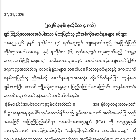
07/04/2026
(၂၀၂၆ ခုနှစ်၊ ဇူလိုင်လ ၄ ရက်)
ချစ်ကြည်လေးစားအပ်ပါသော မိဘပြည်သူ ညီအစ်ကိုမောင်နှမများ ခင်ဗျား
ယနေ့၂၀၂၆ ခုနှစ်၊ ဇူလိုင်လ (၄) ရက်နေ့တွင် ကျရောက်သည့် “အပြည်ပြည်
ဆိုင်ရာသမဝါယမနေ့” နှင့် ဇူလိုင်လ (၆) ရက်နေ့တွင် ကျရောက်မည့် “ကမ္ဘာ့
ကျေးလက်ဖွံ့ဖြိုးရေးနေ့” အခါသမယများတွင် သမဝါယမနှင့်ကျေးလက်ဖွံ့ဖြိုး
ရေးကဏ္ဍအသီးသီးမှ တာဝန်ရှိသူများ၊ သမဝါယမမိသားစုဝင်များနှင့် ကျေးလက်
နေမိဘပြည်သူ ညီအစ်ကို မောင်နှမများအားလုံး ကိုယ်စိတ်နှစ်ဖြာ ကျန်းမာ
ချမ်းသာပြီး ကောင်းကျိုးလိုရာဆန္ဒများ ပြည့်ဝကြပါစေကြောင်း ဆုမွန်ကောင်း
တောင်းလျက် နှုတ်ခွန်းဆက်သလိုက်ပါသည်။
မြန်မာနိုင်ငံအပါအဝင်ကမ္ဘာ့နိုင်ငံအသီးသီးမှ အခြေခံလူတန်းစားများ၏
စီးပွားရေးအရ စုပေါင်းလုပ်ဆောင်နိုင်သည့် စွမ်းအားများကို အသိအမှတ်ပြုသည့်
အနေဖြင့် အပြည်ပြည်ဆိုင်ရာ သမဝါယမအဖွဲ့ချုပ် (ICA) ကို ၁၈၉၅ခုနှစ်
ကတည်းကပင် စတင်ဖွဲ့စည်းခဲ့ပြီး “အပြည်ပြည်ဆိုင်ရာ သမဝါယမနေ့” ကို
၁၉၂၃ ခုနှစ်ကတည်းက သတ်မှတ်ထားရှိကာ အထိမ်းအမှတ်ပွဲများ ကျင်းပလာခဲ့