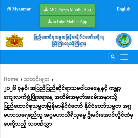
Skip
Myanmar
English
to
MOI News Mobile App
main
mTube Mobile App
content
Home
သတင်းများ
/
/
Breadcrumb
၂၀၂၆ ခုနှစ်၊ အပြည်ပြည်ဆိုင်ရာသမဝါယမနေ့နှင့် ကမ္ဘာ့
ကျေးလက်ဖွံ့ဖြိုးရေးနေ့ အထိမ်းအမှတ်အခမ်းအနားသို့
ပြည်ထောင်စုသမ္မတမြန်မာနိုင်ငံတော် နိုင်ငံတော်သမ္မတ အဂ္ဂ
မဟာသရေစည်သူ အဂ္ဂမဟာသီရိသုဓမ္မ ဦးမင်းအောင်လှိုင်ထံမှ
ပေးပို့သည့် သဝဏ်လွှာ