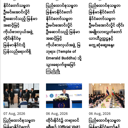
နိုင်ငံတော်သမ္မတ
ပြည်ထောင်စုသမ္မတ
ပြည်ထောင်စုသမ္မတ
ဦးမင်းအောင်လှိုင်
မြန်မာနိုင်ငံတော်
မြန်မာနိုင်ငံတော်
ဦးဆောင်သည့် မြန်မာ
နိုင်ငံတော်သမ္မတ
နိုင်ငံတော်သမ္မတ
အဆင့်မြင့်
ဦးမင်းအောင်လှိုင်
ဦးမင်းအောင်လှိုင် ထိုင်း
ကိုယ်စားလှယ်အဖွဲ့
ဦးဆောင်သည့် မြန်မာ
အမျိုးသားလွှတ်တော်
ထိုင်းနိုင်ငံမှ
အဆင့်မြင့်
ယာယီဥက္ကဋ္ဌနှင့်
မြန်မာနိုင်ငံသို့
ကိုယ်စားလှယ်အဖွဲ့ မြ
တွေ့ဆုံဆွေးနွေး
ပြန်လည်ရောက်ရှိ
ဘုရား (Temple of
Emerald Buddha) သို့
သွားရောက်ဖူးမြော်
ကြည်ညို
07 Aug, 2026
06 Aug, 2026
06 Aug, 2026
ပြည်ထောင်စုသမ္မတ
ထိုင်းနိုင်ငံ၌ တရားဝင်
ပြည်ထောင်စုသမ္မတ
မြန်မာနိုင်ငံတော်
ခရီးစဉ် (Official Visit)
မြန်မာနိုင်ငံတော်နှင့်