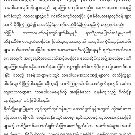
သမဝါယမလုပ်ငန်းများသည် ငွေကြေးအကျပ်အတည်း၊ သဘာဝဘေး စသည့်
ခက်ခဲသည့် ကာလများ၌ပင် ရင်ဆိုင်ကျော်လွှားပြီး ပုံမှန်စီးပွားရေးလုပ်ငန်းများ
ထက် ပိုမိုကြံ့ကြံ့ခံ၍ အောင်မြင်စွာ ရပ်တည်နိုင်ခဲ့ကြသည်ကို တွေ့ရပါသည်။
ထို့ပြင် သဘာဝပတ်ဝန်းကျင်ပျက်စီးမှုနှင့် ရာသီဥတုပြောင်းလဲမှုများကို
ထိန်းသိမ်းကာကွယ်ပေးခြင်း၊ ပြည်သူလူထုအတွက် အလုပ်အကိုင်အခွင့်အလမ်း
များ ဖော်ဆောင်ပေးခြင်း၊ အစားအစာဘေးကင်းလုံခြုံရေးနှင့် ဖူလုံလောက်ငစေ
ရေးအတွက် အကူအညီအထောက်အပံ့ပေးခြင်း၊ ဒေသဆိုင်ရာအဖွဲ့အစည်းများကို
ငွေကြေးအရင်းအနှီးထောက်ပံ့ပေးခြင်း၊ လူ့ကျင့်ဝတ်စံတန်ဖိုးများ ပျိုးထောင်ပေး
ခြင်း စသည့် အခန်းကဏ္ဍများတွင် သမဝါယမအသင်းအဖွဲ့များက တက်ကြွစွာ
ပါဝင်လျက်ရှိကြပါသည်။ ထိုကဲ့သို့ တက်ကြွစွာပါဝင်ဆောင်ရွက်ရာတွင် အဓိက
ကျသောကဏ္ဍမှာ “သမဝါယမစနစ်ကို အခြေခံသော စနစ်ကျသည့် စိုက်ပျိုး
မွေးမြူရေး” ပင် ဖြစ်ပါသည်။
စိုက်ပျိုးမွေးမြူရေး ကုန်ထုတ်လုပ်ငန်းများ ဆောင်ရွက်ရန်အတွက် လိုအပ်သော
မြေယာ၊ ကုန်ကြမ်း၊ အရင်းအနှီး၊ သွင်းအားစု၊ နည်းပညာနှင့် လူသားအရင်းအမြစ်
များကို တစ်ဦးတစ်ယောက်ချင်းသီးခြားဆောင်ရွက်ပါက အခက်အခဲများ၊ အဆင်
မပြေမှုများ ရှိနိုင်ပါသည်။ သမဝါယမအစုအဖွဲ့စနစ်ဖြင့် စနစ်တကျပူးပေါင်း၍