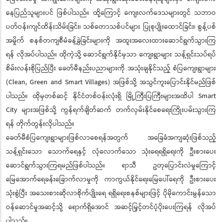
နေပြည်သူများပင် ဖြစ်ပါသည်။ ထို့ကြောင့် ကျေးလက်ဒေသများတွင် သဘာဝ
ပတ်ဝန်းကျင်ထိန်းသိမ်းခြင်း၊ သစ်တောသစ်ပင်များ ပြုစုပျိုးထောင်ခြင်း၊ စွန့်ပစ်
အမှိုက် စနစ်တကျစီမံခန့်ခွဲခြင်းများကို အထူးအလေးထားဆောင်ရွက်သွားကြ
ရန် လိုအပ်ပါသည်။ ထိုကဲ့သို့ ဆောင်ရွက်နိုင်မှသာ ကျေးရွာများ သန့်ရှင်းသပ်ရပ်
စိမ်းလန်းစိုပြည်ပြီး ခေတ်မီနည်းပညာများကို အသုံးချနိုင်သည့် စံပြကျေးရွာများ
(Clean, Green and Smart Villages) အဖြစ်သို့ အသွင်ကူးပြောင်းနိုင်မည်ဖြစ်
ပါသည်။ ထိုမှတစ်ဆင့် နိုင်ငံတစ်ဝန်းလုံးရှိ မြို့ကြီးပြကြီးများအထိပါ Smart
City များအဖြစ်သို့ ကွန်ရက်ချိတ်ဆက် တက်လှမ်းနိုင်စေရေးကြိုးပမ်းသွားကြ
ရန် တိုက်တွန်းလိုပါသည်။
ခေတ်မီစံပြကျေးရွာများဖြစ်လာစေရန်အတွက် အခြေခံအကျဆုံးဖြစ်သည့်
သန့်ရှင်းသော သောက်ရေနှင့် လုံလောက်သော သုံးရေရရှိရေးကို ဦးစားပေး
ဆောင်ရွက်သွားကြရမည်ဖြစ်ပါသည်။ ရာသီ ဥတုပြောင်းလဲမှုကြောင့်
မြေအောက်ရေခန်းခြောက်လာမှုကို ကာကွယ်နိုင်ရေးမြေပေါ်ရေကို ဦးစားပေး
သုံးစွဲပြီး အသေးစားဆိုလာစိုက်ပျိုးရေ ရရှိရေးစနစ်များဖြင့် ပိုမိုကောင်းမွန်သော
ဝန်ဆောင်မှုအဆင့်သို့ ရောက်ရှိအောင် အဆင့်မြှင့်တင်ပံ့ပိုးပေးကြရန် လိုအပ်
ပါသည်။