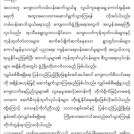
အလားတူ ကျေးလက်လမ်းပန်းဆက်သွယ်မှု လွယ်ကူချောမွေ့ကောင်းမွန်စေ
ရေးကို အထူးအလေးထားဆောင်ရွက်သွားကြရန် လိုအပ်ပါသည်။
လမ်းပန်းဆက်သွယ်ရေးသည် ကျေးလက်ဖွံ့ဖြိုးရေးအတွက် အလွန်အရေးကြီး
လှပါသည်။ ရာသီမရွေးသွားလာနိုင်သော ကျေးလက်ကုန်ထုတ်လမ်းများနှင့်
ကုန်ထုတ်တံတားများ၊ ဆက်စပ်ချိတ်ဆက်နေသော ရွာတွင်းလမ်းများ
ကောင်းမွန်မှသာလျှင် ပညာရေး၊ ကျန်းမာရေးဝန်ဆောင်မှုများကို အလွယ်တကူ
ရယူနိုင်မည်ဖြစ်ပြီး တောင်သူများ၏ ကုန်ထုတ်လုပ်ငန်းများ၊ စီးပွားရေးလုပ်ငန်း
များ အချိန်တိုအတွင်း ဖွံ့ဖြိုးတိုးတက်လာမည် ဖြစ်ပါသည်။
လျှပ်စစ်မီးရရှိရေး ပြန်လည်ပြည့်ဖြိုးမြဲစွမ်းအင်အပါအဝင် ကျေးလက်မီးလင်းရေး
ကို အရှိန်အဟုန်မြှင့် ဆောင်ရွက်သွားကြရမည်ဖြစ်ပါသည်။ လျှပ်စစ်မီးရရှိမှုသည်
ကျေးလက်နေပြည်သူများ၏ လူနေမှုအဆင့်အတန်းကို တိုက်ရိုက်မြင့်မားစေရုံ
သာမက ခေတ်မီကုန်ထုတ်လုပ်ငန်းများ တိုးချဲ့နိုင်ရေးမရှိမဖြစ်လိုအပ်ပါသည်။
ထို့ကြောင့် ဒေသနှင့်ကိုက်ညီသည့် သဘာဝစွမ်းအင်နှင့် ပြန်လည်ပြည့်ဖြိုးမြဲ
စွမ်းအင်သုံးလျှပ်စစ်ရရှိရေး ကြိုးစားအကောင်အထည်ဖော်သွားကြရန်
တိုက်တွန်းမှာကြားလိုပါသည်။
ပညာရေးနှင့် ကျန်းမာရေးကဏ္ဍတို့သည် ကျေးလက်ဖွံ့ဖြိုးရေးအတွက် အဓိက