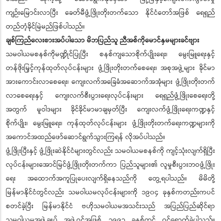
ကျဉ်းမြောင်းလာပြီး ခေတ်မီဖွံ့ဖြိုးတိုးတက်သော နိုင်ငံတော်အဖြစ် ရေရှည်
တည်တံ့ခိုင်မြဲမည်ဖြစ်ပါသည်။
ချစ်ကြည်လေးစားအပ်ပါသော မိဘပြည်သူ ညီအစ်ကိုမောင်နှမများခင်ဗျား
သမဝါယမစနစ်ကိုမဏ္ဍိုင်ပြုပြီး စနစ်ကျသောစိုက်ပျိုးရေး၊ မွေးမြူရေးနှင့်
တန်ဖိုးမြှင့်ကုန်ထုတ်လုပ်ငန်းများ ဖွံ့ဖြိုးတိုးတက်စေရေး၊ အစုအဖွဲ့များ ခိုင်မာ
အားကောင်းလာစေရေး၊ ကျေးလက်အခြေခံအဆောက်အအုံများ ဖွံ့ဖြိုးတိုးတက်
လာစေရေးနှင့် ကျေးလက်စီးပွားရေးလုပ်ငန်းများ ရေရှည်ဖွံ့ဖြိုးစေရေးတို့
အတွက် မူဝါဒများ ခိုင်ခိုင်မာမာချမှတ်ပြီး ကျေးလက်ဖွံ့ဖြိုးရေးကဏ္ဍနှင့်
စိုက်ပျိုး၊ မွေးမြူရေး၊ ကုန်ထုတ်လုပ်ငန်းများ ဖွံ့ဖြိုးတိုးတက်ရေးကဏ္ဍများကို
အကောင်အထည်ဖော်ဆောင်ရွက်သွားကြရန် လိုအပ်ပါသည်။
ဖွံ့ဖြိုးပြီးနှင့် ဖွံ့ဖြိုးဆဲနိုင်ငံများတွင်လည်း သမဝါယမစနစ်ကို ကျင့်သုံးလျက်ရှိပြီး
လုပ်ငန်းများအောင်မြင်ဖွံ့ဖြိုးတိုးတက်ကာ ပြည်သူများ၏ လူမှုစီးပွားဘဝဖွံ့ဖြိုး
ရေး အထောက်အကူပြုပေးလျက်ရှိနေသည်ကို တွေ့ရပါသည်။ မိမိတို့
မြန်မာနိုင်ငံတွင်လည်း သမဝါယမလုပ်ငန်းများကို ၁၉၀၄ ခုနှစ်ကတည်းကပင်
စတင်ခဲ့ပြီး မြန်မာနိုင်ငံ ဗဟိုသမဝါယမအသင်းသည် အပြည်ပြည်ဆိုင်ရာ
သမဝါယမအဖွဲ့ချုပ် အဖွဲ့ဝင်အဖြစ် ၁၉၉၃ ခုနှစ်တွင် ဝင်ရောက်ခဲ့ပါသည်။