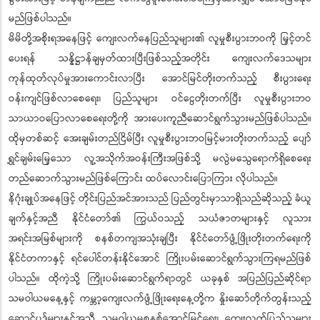
မည်ဖြစ်ပါသည်။
မိမိတို့အစိုးရအနေဖြင့် ကျေးလက်နေပြည်သူများ၏ လူမှုစီးပွားဘဝကို မြှင့်တင်
ပေးရန် သန္နိဋ္ဌာန်ချမှတ်ထားပြီးဖြစ်သည့်အတိုင်း ကျေးလက်ဒေသများ
ကုန်ထုတ်လုပ်မှုအားကောင်းလာပြီး အောင်မြင်တိုးတက်သည့် စီးပွားရေး
ဝန်းကျင်ဖြစ်လာစေရေး၊ ပြည်သူများ ဝင်ငွေတိုးတက်ပြီး လူမှုစီးပွားဘဝ
သာယာဝပြောလာစေရေးတို့ကို အားပေးကူညီဆောင်ရွက်သွားမည်ဖြစ်ပါသည်။
ထိုမှတစ်ဆင့် အေးချမ်းတည်ငြိမ်ပြီး လူမှုစီးပွားဘဝမြင့်မားတိုးတက်သည့် ပျော်
ရွှင်ချမ်းမြေ့သော လူ့အသိုက်အဝန်းကြီးအဖြစ်သို့ မလွဲမသွေရောက်ရှိစေရေး
တည်ဆောက်သွားမည်ဖြစ်ကြောင်း ထပ်လောင်းပြောကြား လိုပါသည်။
နိဂုံးချုပ်အနေဖြင့် တိုင်းပြည်အင်အားသည် ပြည်တွင်းမှာသာရှိသည်ဆိုသည့် ခံယူ
ချက်နှင့်အညီ နိုင်ငံတော်၏ ကြွယ်ဝသည့် သယံဇာတများနှင့် လူသား
အရင်းအမြစ်များကို စနစ်တကျအသုံးချပြီး နိုင်ငံတော်ဖွံ့ဖြိုးတိုးတက်ရေးကို
နိုင်ငံတကာနှင့် ရင်ပေါင်တန်းနိုင်အောင် ကြိုးပမ်းဆောင်ရွက်သွားကြရမည်ဖြစ်
ပါသည်။ ထိုကဲ့သို့ ကြိုးပမ်းဆောင်ရွက်ရာတွင် ယခုနှစ် အပြည်ပြည်ဆိုင်ရာ
သမဝါယမနေ့နှင့် ကမ္ဘာ့ကျေးလက်ဖွံ့ဖြိုးရေးနေ့တို့က နှိုးဆော်တိုက်တွန်းသည့်
ဆောင်ပုဒ်များနှင့်အညီ သမဝါယမစနစ်အောင်မြင်ရေး၊ ကျေးလက်ပြည်သူများ