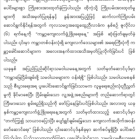
ပေါင်းများစွာ ကြိုးစားအားထုတ်ခဲ့ကြပါသည်။ ထိုကဲ့သို့ ကြိုးပမ်းအားထုတ်မှု
များကို အသိအမှတ်ပြုရန်နှင့် ခွန်အားအပြည့်ဖြင့် ဆက်လက်ကြိုးပမ်း
ဆောင်ရွက်နိုင်ရန်အတွက် ကုလသမဂ္ဂအထွေထွေညီလာခံက နှစ်စဉ် ဇူလိုင်လ
(၆) ရက်နေ့ကို “ကမ္ဘာ့ကျေးလက်ဖွံ့ဖြိုးရေးနေ့” အဖြစ် ဆုံးဖြတ်ချမှတ်ခဲ့
ပါသည်။ ၎င်းမှာ ကမ္ဘာတစ်ဝန်းလုံးရှိ ကျေးလက်ဒေသများ၏ အရေးကြီးပုံကို က
မ္ဘာ့ခေါင်းဆောင်များက အလေးအနက်ထားအသိအမှတ်ပြုလိုက်ခြင်းပင် ဖြစ်
ပါသည်။
ယခုနှစ် အပြည်ပြည်ဆိုင်ရာသမဝါယမနေ့အတွက် သတ်မှတ်ဆောင်ပုဒ်မှာ
“ကမ္ဘာမြေငြိမ်းချမ်းဖို့ သမဝါယမများက ဝန်းရံစို့” ဖြစ်ပါသည်။ သမဝါယမစနစ်
သည် စီးပွားရေးအရ ပူးပေါင်းဆောင်ရွက်ခြင်းသာမက လူမှုရေးစည်းလုံးညီညွတ်
မှုကို ခိုင်မာစေပြီး ငြိမ်းချမ်းသော လူ့အဖွဲ့အစည်းများကို တည်ဆောက်ရာတွင်
ကြီးမားသော စွမ်းရည်ရှိသည်ကို ဖော်ပြနေခြင်းပင်ဖြစ်ပါသည်။ အလားတူ ယခု
နှစ်ကမ္ဘာ့ကျေးလက်ဖွံ့ဖြိုးရေးနေ့အတွက် သတ်မှတ်ထားသည့် ဆောင်ပုဒ်မှာ
“တက်ကြွ၍ သာယာဝပြောပြီး ပျော်ရွှင်ချမ်းမြေ့သော ကျေးလက်အသိုက်အဝန်း
ဖော်ဆောင်ရေး” ဖြစ်ပါသည်။ ၎င်းဆောင်ပုဒ်နှစ်ခုမှာ ဆက်စပ်မှုရှိပြီး ပေါင်းစပ်
ကြည့်ပါက ပြည်သူလူထုတက်ကြွစွာ ပူးပေါင်းပါဝင်သော သမဝါယမစီးပွားရေး