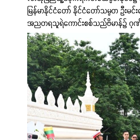
မြန်မာနိုင်ငံတော် နိုင်ငံတော်သမ္မတ ဦးမင
အညတရသူရဲကောင်းစစ်သည်ဗိမာန်၌ ဂုဏ်