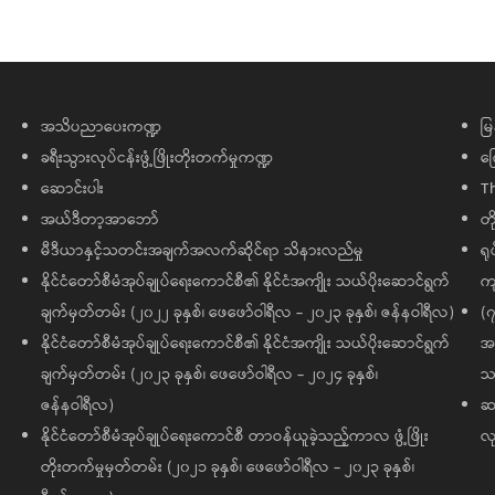
အသိပညာပေးကဏ္ဍ
မြ
ခရီးသွားလုပ်ငန်းဖွံ့ဖြိုးတိုးတက်မှုကဏ္ဍ
ကြ
ဆောင်းပါး
T
အယ်ဒီတာ့အာဘော်
တိ
မီဒီယာနှင့်သတင်းအချက်အလက်ဆိုင်ရာ သိနားလည်မှု
ရု
နိုင်ငံတော်စီမံအုပ်ချုပ်ရေးကောင်စီ၏ နိုင်ငံအကျိုး သယ်ပိုးဆောင်ရွက်
ကျ
ချက်မှတ်တမ်း (၂၀၂၂ ခုနှစ်၊ ဖေဖော်ဝါရီလ - ၂၀၂၃ ခုနှစ်၊ ဇန်နဝါရီလ)
(၇
နိုင်ငံတော်စီမံအုပ်ချုပ်ရေးကောင်စီ၏ နိုင်ငံအကျိုး သယ်ပိုးဆောင်ရွက်
အထ
ချက်မှတ်တမ်း (၂၀၂၃ ခုနှစ်၊ ဖေဖော်ဝါရီလ - ၂၀၂၄ ခုနှစ်၊
သမ
ဇန်နဝါရီလ)
ဆက
နိုင်ငံတော်စီမံအုပ်ချုပ်ရေးကောင်စီ တာဝန်ယူခဲ့သည့်ကာလ ဖွံ့ဖြိုး
လု
တိုးတက်မှုမှတ်တမ်း (၂၀၂၁ ခုနှစ်၊ ဖေဖော်ဝါရီလ - ၂၀၂၃ ခုနှစ်၊