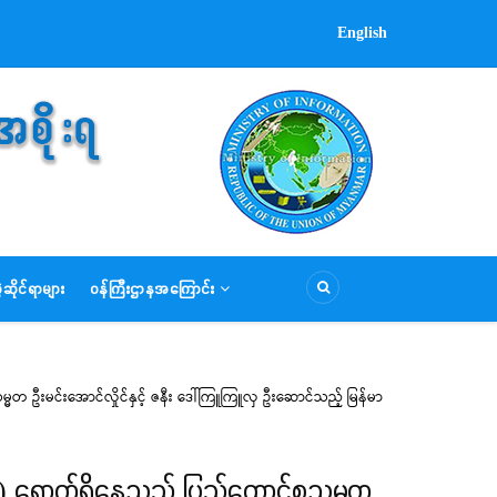
English
ဆိုင်ရာများ
ဝန်ကြီးဌာနအကြောင်း
မ္မတ ဦးမင်းအောင်လှိုင်နှင့် ဇနီး ဒေါ်ကြူကြူလှ ဦးဆောင်သည့် မြန်မာ
it) ရောက်ရှိနေသည့် ပြည်ထောင်စုသမ္မတ