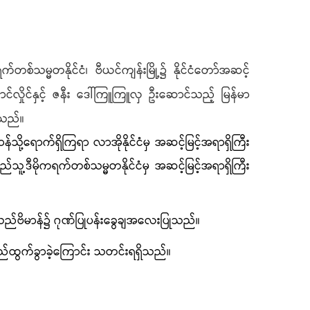
ကရက်တစ်သမ္မတ
နိုင်ငံ၊ ဗီယင်ကျန်းမြို့
၌
နိုင်ငံတော်အဆင့်
င်လှိုင်
နှင့် ဇနီး ဒေါ်ကြူကြူလှ
ဦးဆောင်သည့် မြန်မာ
ုသည်။
့ရောက်ရှိကြရာ လာအိုနိုင်ငံမှ အဆင့်မြင့်အရာရှိကြီး
်သူ့ဒီမိုကရက်တစ်သမ္မတနိုင်ငံမှ အဆင့်မြင့်အရာရှိကြီး
်သည်ဗိမာန်၌ ဂုဏ်ပြုပန်းခွေချအလေးပြုသည်။
န်လည်ထွက်ခွာခဲ့ကြောင်း သတင်းရရှိသည်။