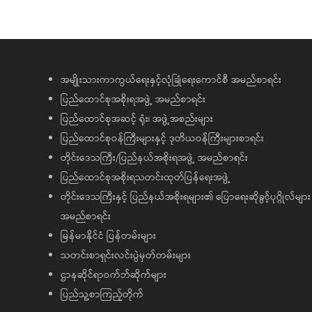
အမျိုးသားကာကွယ်ရေးနှင့်လုံခြုံရေးကောင်စီ အမည်စာရင်း
ပြည်ထောင်စုအစိုးရအဖွဲ့ အမည်စာရင်း
ပြည်ထောင်စုအဆင့် ရုံး၊ အဖွဲ့အစည်းများ
ပြည်ထောင်စုဝန်ကြီးများနှင့် ဒုတိယဝန်ကြီးများစာရင်း
တိုင်းဒေသကြီး/ပြည်နယ်အစိုးရအဖွဲ့ အမည်စာရင်း
ပြည်ထောင်စုအစိုးရသတင်းထုတ်ပြန်ရေးအဖွဲ့
တိုင်းဒေသကြီးနှင့် ပြည်နယ်အစိုးရများ၏ ပြောရေးဆိုခွင့်ပုဂ္ဂိုလ်များ
အမည်စာရင်း
မြန်မာနိုင်ငံ ပြန်တမ်းများ
သတင်းစာရှင်းလင်းပွဲမှတ်တမ်းများ
ဌာနဆိုင်ရာဝက်ဘ်ဆိုက်များ
ပြည်သူ့စာကြည့်တိုက်