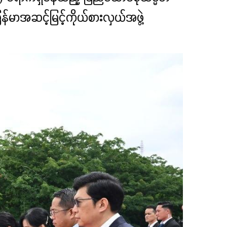
ြန်မာအဆင့်မြင့်ကိုယ်စားလှယ်အဖွဲ့