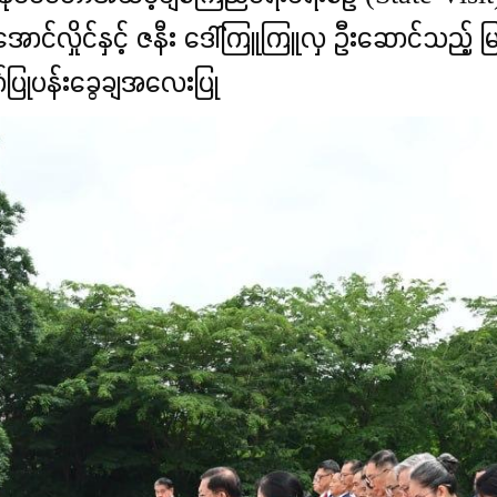
်းအောင်လှိုင်နှင့် ဇနီး ဒေါ်ကြူကြူလှ ဦးဆောင်သည့် မ
ပြုပန်းခွေချအလေးပြု