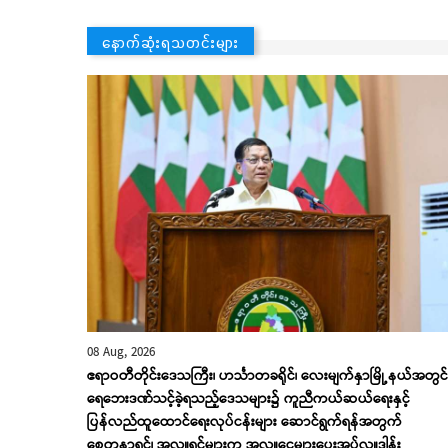
နောက်ဆုံးရသတင်းများ
08 Aug, 2026
ဧရာဝတီတိုင်းဒေသကြီး၊ ဟင်္သာတခရိုင်၊ လေးမျက်နှာမြို့နယ်အတွင်း
ရေဘေးဒဏ်သင့်ခဲ့ရသည့်ဒေသများ၌ ကူညီကယ်ဆယ်ရေးနှင့်
ပြန်လည်ထူထောင်ရေးလုပ်ငန်းများ ဆောင်ရွက်ရန်အတွက်
စေတနာရှင်၊ အလှူရှင်များက အလှူငွေများပေးအပ်လှူဒါန်း