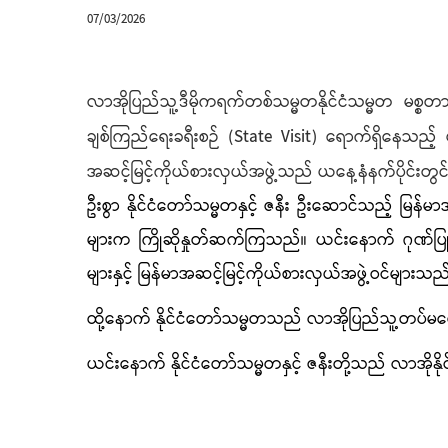
07/03/2026
လာအိုပြည်သူ့ဒီမိုကရက်တစ်သမ္မတနိုင်ငံသမ္မတ
မစ္စတ
ချစ်ကြည်ရေးခရီးစဉ်
(State Visit) ရောက်ရှိနေသည့်
အဆင့်မြင့်ကိုယ်စားလှယ်အဖွဲ့သည် ယနေ့နံနက်ပိုင်း
ဦးစွာ နိုင်ငံတော်သမ္မတနှင့် ဇနီး
ဦးဆောင်သည့် မြန်မာအဆ
များက ကြိုဆိုနှုတ်ဆက်ကြသည်။ ယင်းနောက် ဂုဏ်ပြုပန်
များနှင့် မြန်မာအဆင့်မြင့်ကိုယ်စားလှယ်အဖွဲ့ဝင်များသည
ထို့နောက် နိုင်ငံတော်သမ္မတသည် လာအိုပြည်သူ့တပ်မတေ
ယင်းနောက် နိုင်ငံတော်သမ္မတနှင့် ဇနီးတို့သည် လာအိုနိ