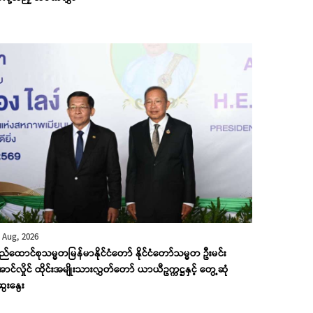
 Aug, 2026
ည်ထောင်စုသမ္မတမြန်မာနိုင်ငံတော် နိုင်ငံတော်သမ္မတ ဦးမင်း
ာင်လှိုင် ထိုင်းအမျိုးသားလွှတ်တော် ယာယီဥက္ကဋ္ဌနှင့် တွေ့ဆုံ
ေးနွေး