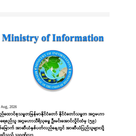
 Aug, 2026
ည်ထောင်စုသမ္မတမြန်မာနိုင်ငံတော် နိုင်ငံတော်သမ္မတ အဂ္ဂမဟာ
ေစည်သူ အဂ္ဂမဟာသီရိသုဓမ္မ ဦးမင်းအောင်လှိုင်ထံမှ (၅၉)
စ်မြောက် အာဆီယံနှစ်ပတ်လည်နေ့တွင် အာဆီယံပြည်သူများသို့
းပို့သည့် သဝဏ်လွှာ