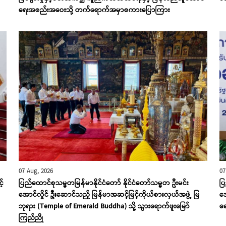
ရေးအစည်းအဝေးသို့ တက်ရောက်အမှာစကားပြောကြား
07 Aug, 2026
07
့်
ပြည်ထောင်စုသမ္မတမြန်မာနိုင်ငံတော် နိုင်ငံတော်သမ္မတ ဦးမင်း
ပြ
အောင်လှိုင် ဦးဆောင်သည့် မြန်မာအဆင့်မြင့်ကိုယ်စားလှယ်အဖွဲ့ မြ
အေ
ဘုရား (Temple of Emerald Buddha) သို့ သွားရောက်ဖူးမြော်
ဆွ
ကြည်ညို