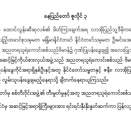
နေပြည်တော်
ဇူလိုင် ၃
ာ ထောင်လွန်းဆီဆုလစ်
၏ ဖိတ်ကြားချက်အရ
လာအိုပြည်သူ့ဒီမို
ပြည်ထောင်စုသမ္မတ မြန်မာနိုင်ငံတော် နိုင်ငံတော်သမ္မတ ဦး
မင်းအော
တွင် အညတရသူရဲကောင်းစစ်သည်ဗိမာန်၌ ဂုဏ်ပြုပန်းခွေချ၍ အလေးပြ
င့်မြင့်ကိုယ်စားလှယ်အဖွဲ့သည် အညတရသူရဲကောင်းစစ်သည် ဗိမာန်သို
းခွေကိုင်အရာရှိနှစ်ဦး
နှင့်အတူ
နိုင်ငံတော်သမ္မတနှင့် ဇနီး
၊
လာအိုပြည
် လွမ်းသူပန်းခွေချမည့်နေရာသို့ ချီတက်
နေရာယူ
ကြသည်။
ာ်မှ စစ်တီးဝိုင်းအဖွဲ့၏ တီးမှုတ်မှုနှင့်အတူ အညတရသူရဲကောင်းစစ
ုင်ငံမှ အဆင့်မြင့်အရာရှိကြီးများအား ရင်းရင်းနှီးနှီးနှုတ်ဆက်ကာ ပြ