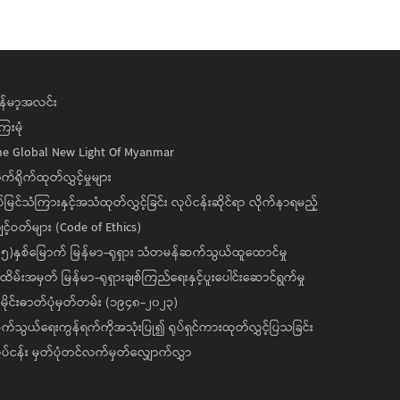
န်မာ့အလင်း
ေးမုံ
he Global New Light Of Myanmar
ုက်ရိုက်ထုတ်လွှင့်မှုများ
ပ်မြင်သံကြားနှင့်အသံထုတ်လွှင့်ခြင်း လုပ်ငန်းဆိုင်ရာ လိုက်နာရမည့်
င့်ဝတ်များ (Code of Ethics)
၅)နှစ်မြောက် မြန်မာ-ရုရှား သံတမန်ဆက်သွယ်ထူထောင်မှု
ိမ်းအမှတ် မြန်မာ-ရုရှားချစ်ကြည်ရေးနှင့်ပူးပေါင်းဆောင်ရွက်မှု
ိုင်းဓာတ်ပုံမှတ်တမ်း (၁၉၄၈-၂၀၂၃)
်သွယ်ရေးကွန်ရက်ကိုအသုံးပြု၍ ရုပ်ရှင်ကားထုတ်လွှင့်ပြသခြင်း
ပ်ငန်း မှတ်ပုံတင်လက်မှတ်လျှောက်လွှာ