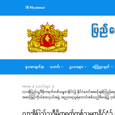
Skip
Myanmar
to
main
content
MAIN
မူလစာမျက်နှာ
သတင်း
ဥပဒေများ
ကြေညာချက်
NAVIGATION
Home
/
သတင်းများ
/
Breadcrumb
လာအိုပြည်သူ့ဒီမိုကရက်တစ်သမ္မတနိုင်ငံ၌ နိုင်ငံတော်အဆင့်ချစ်ကြည်ရေးခ
အဆင့်မြင့်ကိုယ်စားလှယ်အဖွဲ့ အညတရသူရဲကောင်းစစ်သည်ဗိမာန်၌ ဂုဏ်
လာအိုပြည်သူ့ဒီမိုကရက်တစ်သမ္မတနိုင်ငံ၌