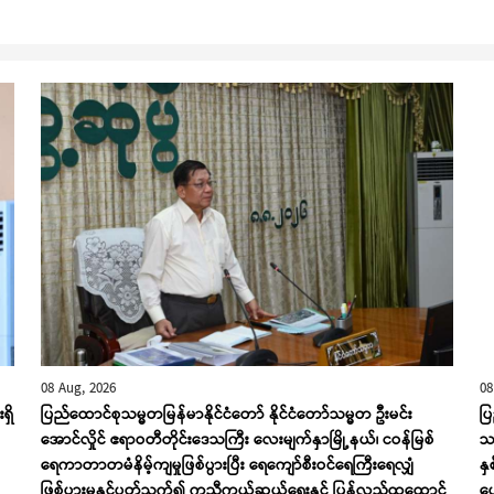
08 Aug, 2026
08
ရှိ
ပြည်ထောင်စုသမ္မတမြန်မာနိုင်ငံတော် နိုင်ငံတော်သမ္မတ ဦးမင်း
ပြ
အောင်လှိုင် ဧရာဝတီတိုင်းဒေသကြီး လေးမျက်နှာမြို့နယ်၊ ငဝန်မြစ်
သရ
ရေကာတာတမံနိမ့်ကျမှုဖြစ်ပွားပြီး ရေကျော်စီးဝင်ရေကြီးရေလျှံ
နှ
ဖြစ်ပွားမှုနှင့်ပတ်သက်၍ ကူညီကယ်ဆယ်ရေးနှင့် ပြန်လည်ထူထောင်
ပေ