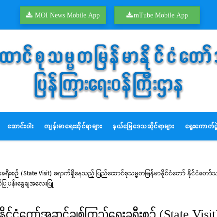
MOI News Mobile App
mTube Mobile App
ဆောင်းပါး
ကျန်းမာရေးဆိုင်ရာများ
နယ်မြေဒေသဆိုင်ရာများ
ရွေးကောက်ပွဲ
ရီးစဉ် (State Visit) ရောက်ရှိနေသည့် ပြည်ထောင်စုသမ္မတမြန်မာနိုင်ငံတော် နိုင်ငံတော်သ
ပြုပန်းခွေချအလေးပြု
 နိုင်ငံတော်အဆင့်ချစ်ကြည်ရေးခရီးစဉ် (State Vis