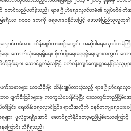
ယ်ဆောက်လုပ်ထားသည့်တာတမံဖြစ်ပြီး ၂၀၀၃ - ၂၀၀၄ ခုနှစ်မှ စတင်တည
့တွင် စတင်လည်ပတ်ခဲ့သည်။ ရာဇဂြိုဟ်ရေလှောင်တမံ၏ လျှပ်စစ်ဓါတ်အားထ
ျိုးမြေဧရိယာ ၈၀၀၀ ဧကကို ရေပေးဝေနိုင်သဖြင့် ဒေသခံပြည်သူလူထု၏ 
လှောင်တမံအား ထိန်းချုပ်ထားစဉ်အတွင်း အဆိုပါရေလှောင်တမံကြီး
ှိရေး၊ သောက်သုံးရေရရှိရေး၊ စိုက်ပျိုးရေးရေရရှိရေးများအတွက် ထောက်
ပိတ်ခြင်းများ ဆောင်ရွက်ခဲ့သဖြင့် ပတ်ဝန်းကျင်ကျေးရွာနေပြည်သူများ လျှ
်သမားများ ယာယီစိုးမိုး ထိန်းချုပ်ထားခဲ့သည့် ရာဇဂြိုဟ်ရေလှောင်တမ
ဝ ပျက်စီးခြင်းများမှ ကာကွယ်ပေးနိုင်ခဲ့ပြီး ဒေသတွင်းတည်ငြိမ်အေးခ
င့်/ပိတ်ခြင်း၊ ရေထိန်းရေလှောင်ခြင်း၊ ရာသီအလိုက် စနစ်တကျရေပေးဝေခ
ုးရေများ ဖူလုံစွာရရှိအောင် ဆောင်ရွက်နိုင်တော့မည်ဖြစ်သောကြော
နေကြောင်း သိရှိရသည်။