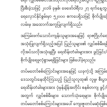
ရေး၊ လျှပ်စစ်ဓါတ်အားထုတ်လုပ်ရေးတို့အတွက် ရည်ရွ
ပြီးစီးခဲ့သဖြင့် ၂၀၁၆ ခုနှစ်၊ ဖေဖော်ဝါရီလ ၂၇ ရက်နေ
ရေလှောင်နိုင်စွမ်းမှာ ၅၂၀၀၀ ဧကပေရှိသဖြင့် စိုက်ပ
လမ်းမှ အထောက်အကူပြုလျက်ရှိသည်။
အကြမ်းဖက်သောင်းကျန်းသူများအနေဖြင့် ရာဇဂြိုဟ်ရေ
အသုံးပြုလျက်ရှိသည့်အပြင် ပြည်သူများ၏ လျှပ်စစ်မီးရရ
လိုအပ်သလိုအသုံးချပြီး ရေထိန်းတံခါးများအား ဖွင့်ခြင်း/
စိုက်ပျိုးရေဖူလုံစွာမရရှိခြင်းများ ဖြစ်ပေါ်ခဲ့ရသည်။
တပ်မတော်စစ်ကြောင်းများအနေဖြင့် ယခုကဲ့သို့ အကြမ်းဖက
ဒေသတွင်းနေထိုင်ကြသည့် ပြည်သူလူထု၏ လူမှု၊ စီးပွားဘ
ရေထိန်းတံခါးများအား ပုံမှန်ချိန်အတိုင်း စနစ်တကျ ဖွ
အတွက် လျှပ်စစ်မီးများ၊ သောက်သုံးရေများ၊ စိုက်ပျိ
တပ်မတော်စစ်ကြောင်းများအပေါ် ကျေးဇူးတင်မဆုံးဖြစ်