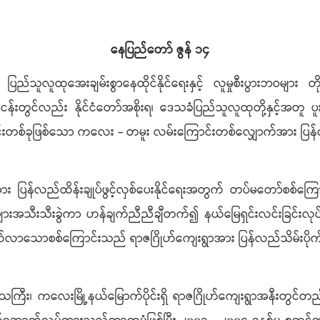
နေပြည်တော် ဇွန် ၁၄
ူထုအေးချမ်းစွာနေထိုင်နိုင်ရေးနှင့် လူမှုစီးပွားဘဝများ တိုး
ငန်းတွင်လည်း နိုင်ငံတော်အစိုးရ၊ ဒေသခံပြည်သူလူထုတို့နှင့်အတူ ပူးပ
်ခုဖြစ်သော ကလေး - တမူး လမ်းကြောင်းတစ်လျှောက်အား ပြန်လည်ထိ
 ပြန်လည်ထိန်းချုပ်ဖွင့်လှစ်ပေးနိုင်ရေးအတွက် တပ်မတော်စစ်
အသီးသီးခွဲကာ ဟန်ချက်ညီညီချီတက်၍ နယ်မြေရှင်းလင်းခြင်းလုပ်င
ာသောစစ်ကြောင်းသည် ရာဇဂြိုဟ်ကျေးရွာအား ပြန်လည်သိမ်းပိုက်ထိန်း
ကြီး၊ ကလေးမြို့နယ်မြောက်ပိုင်းရှိ ရာဇဂြိုဟ်ကျေးရွာအနီးတွင်တည်