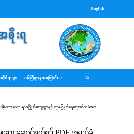
English
ဆိုင်ရာများ
ဝန်ကြီးဌာနအကြောင်း
ိုးထားသော ရာဇဂြိုဟ်ကျေးရွာနှင့် ရာဇဂြိုဟ်ရေလှောင်တမံအား
်းများက ဆောင်ရွက်စဉ် PDF အမည်ခံ