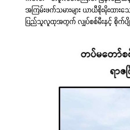
အကြမ်းဖက်သမားများ ယာယီစိုးမိုးထားသော 
ပြည်သူလူထုအတွက် လျှပ်စစ်မီးနှင့် စိုက်ပ