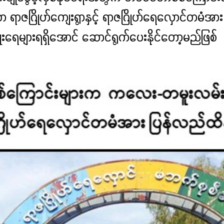
ရာဇဂြိုဟ်ကျေးရွာနှင့် ရာဇဂြိုဟ်ရေလှောင်တမံအား 
ျိုးရေများရရှိအောင် ဆောင်ရွက်ပေးနိုင်တော့မည်ဖြစ်