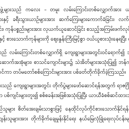
အဖွဲ့များသည် ကလေး - တမူး လမ်းကြောင်းတစ်လျှောက်အား ယာယီ
့် ခရီးသွားယာဉ်များအား ဆက်ကြေးများကောက်ခံခြင်း၊ လက်နက်အား
ခြင်း၊ ကုန်ပစ္စည်းများအား လုယက်ယူဆောင်ခြင်း စသည့်အကြမ်းဖက်လုပ်ရ
နှင့် စားသောက်ကုန်များကို ဈေးနှုန်းကြီးမြင့်စွာ ဝယ်ယူစားသုံးနေရပြီး
းသည် လမ်းကြောင်းတစ်လျှောက်ရှိ ကျေးရွာများအတွင်းဝင်ရောက်၍
ဆောက်အအုံများ၊ စာသင်ကျောင်းများ၌ သဲအိတ်များအသုံးပြု၍ ဘန်ကာ
စ်ဆင်ကာ တပ်မတော်စစ်ကြောင်းများအား ပစ်ခတ်တိုက်ခိုက်ခဲ့ကြသည်။
် ကျေးရွာများအတွင်း တိုက်ပွဲများဖော်ဆောင်ရန်အတွက် ရာဇဂြိုဟ
စ်ကျင်းများတူး၍ စစ်စခန်းအဖြစ်အသုံးပြုပြီး ယာယီခံစစ်ဆင်ထာ
များ စိတ်အေးချမ်းသာစွာဖြင့် နေထိုင်လုပ်ကိုင်စားသောက်နိုင
ကျန်းသူများအား တိုက်ခိုက်ချေမှုန်းနိုင်ရေး နယ်မြေလုံခြုံရေးလုပ်င