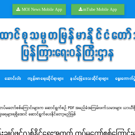
MOI News Mobile App
mTube Mobile App
ဆောင်းပါး
ကျန်းမာရေးဆိုင်ရာများ
နယ်မြေဒေသဆိုင်ရာများ
ရွေးကောက်ပွဲ
် တပ်မတော်စစ်ကြောင်းများက ဆောင်ရွက်စဉ် PDF အမည်ခံအကြမ်းဖက်သမားများ ယာယီစိုးမ
ျိုးရေများရရှိအောင် ဆောင်ရွက်ပေးနိုင်တော့မည်ဖြစ်
ချုပ်ဖွင့်လှစ်နိုင်ရေးအတွက် တပ်မတော်စစ်ကြောင