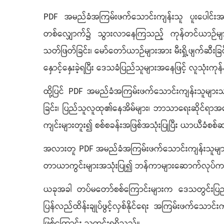
PDF အမည်ခံအကြမ်းဖက်သောင်းကျန်းသူ ပူးပေါင်း
တစ်လျှောက်၌ သွားလာနေကြသည့် ကုန်တင်ယာဉ်များနှင
သတ်ဖြတ်ခြင်း၊ မော်တော်ယာဉ်များအား မီးရှို့ဖျက်ဆီး
နှောင့်နှေးခဲ့ရပြီး ဒေသခံပြည်သူများအနေဖြင့် လူသုံးကုန်
ထို့ပြင် PDF အမည်ခံအကြမ်းဖက်သောင်းကျန်းသူမျာ
ခြင်း၊ ပြည်သူလူထု၏နေအိမ်များ၊ ဘာသာရေးဆိုင်ရာအ
ကျင်းများတူး၍ စစ်စခန်းအဖြစ်အသုံးပြုပြီး ယာယီခံစ
အလားတူ PDF အမည်ခံအကြမ်းဖက်သောင်းကျန်းသူများသည
တာယာကွင်းများအသုံးပြု၍ ဘန်ကာများဆောက်လုပ်ကာ ပ
ယခုအခါ တပ်မတော်စစ်ကြောင်းများက ဒေသတွင်းပြည်သူ
ပြန်လည်ထိန်းချုပ်ဖွင့်လှစ်နိုင်ရေး အကြမ်းဖက်သောင်း
ဖြစ်ကြောင်း သတင်းရရှိသည်။