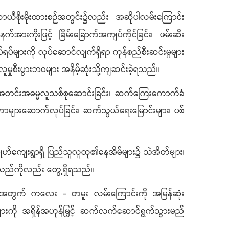
စိုးမိုးထားစဉ်အတွင်း၌လည်း အဆိုပါလမ်းကြောင်း
ကိုးဖြင့် ခြိမ်းခြောက်အကျပ်ကိုင်ခြင်း၊ ဖမ်းဆီး
ပ်များကို လုပ်ဆောင်လျက်ရှိရာ ကုန်စည်စီးဆင်းမှုများ
 လူမှုစီးပွားဘဝများ အနိမ့်ဆုံးသို့ကျဆင်းခဲ့ရသည်။
 အတင်းအဓမ္မလူသစ်စုဆောင်းခြင်း၊ ဆက်ကြေးကောက်ခံ
များဆောက်လုပ်ခြင်း၊ ဆက်သွယ်ရေးမြောင်းများ၊ ပစ်
်ကျေးရွာရှိ ပြည်သူလူထု၏နေအိမ်များ၌ သဲအိတ်များ၊
းသည်ကိုလည်း တွေ့ရှိရသည်။
်ရန်အတွက် ကလေး - တမူး လမ်းကြောင်းကို အမြန်ဆုံး
န်းများကို အရှိန်အဟုန်မြှင့် ဆက်လက်ဆောင်ရွက်သွားမည်