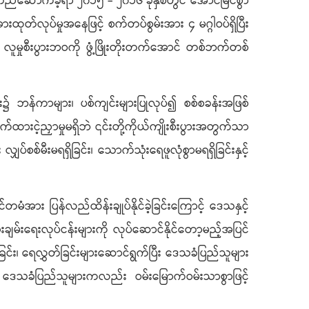
်ဆောက်ခဲ့ရာ ၂၀၁၅ - ၂၀၁၆ ခုနှစ်တွင် အောင်မြင်စွာ
ုတ်လုပ်မှုအနေဖြင့် စက်တပ်စွမ်းအား ၄ မဂ္ဂါဝပ်ရှိပြီး
လူမှုစီးပွားဘဝကို ဖွံ့ဖြိုးတိုးတက်အောင် တစ်ဘက်တစ်
၌ ဘန်ကာများ၊ ပစ်ကျင်းများပြုလုပ်၍ စစ်စခန်းအဖြစ်
ထားငဲ့ညှာမှုမရှိဘဲ ၎င်းတို့ကိုယ်ကျိုးစီးပွားအတွက်သာ
ပ်စစ်မီးမရရှိခြင်း၊ သောက်သုံးရေဖူလုံစွာမရရှိခြင်းနှင့်
ံအား ပြန်လည်ထိန်းချုပ်နိုင်ခဲ့ခြင်းကြောင့် ဒေသနှင့်
ျမ်းရေးလုပ်ငန်းများကို လုပ်ဆောင်နိုင်တော့မည့်အပြင်
ြင်း၊ ရေလွှတ်ခြင်းများဆောင်ရွက်ပြီး ဒေသခံပြည်သူများ
င့် ဒေသခံပြည်သူများကလည်း ဝမ်းမြောက်ဝမ်းသာစွာဖြင့်