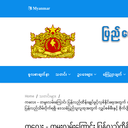
Skip
Myanmar
to
main
content
MAIN
မူလစာမျက်နှာ
သတင်း
ဥပဒေများ
ကြေညာချက်
NAVIGATION
Home
/
သတင်းများ
/
Breadcrumb
ကလေး - တမူးလမ်းကြောင်း ပြန်လည်ထိန်းချုပ်ဖွင့်လှစ်နိုင်ရေးအတွက
ပြန်လည်သိမ်းပိုက်ရရှိ၊ ဒေသခံပြည်သူလူထုအတွက် လျှပ်စစ်မီးနှင့် စိုက်ပ
ကလေး - တမူးလမ်းကြောင်း ပြန်လည်ထိန်း