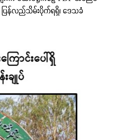
ပြန်လည်သိမ်းပိုက်ရရှိ၊ ဒေသခံ