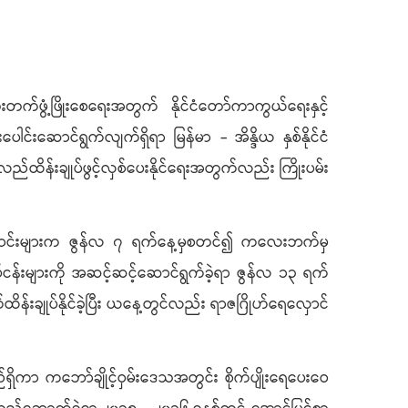
တက်ဖွံ့ဖြိုးစေရေးအတွက် နိုင်ငံတော်ကာကွယ်ရေးနှင့်
ေါင်းဆောင်ရွက်လျက်ရှိရာ မြန်မာ - အိန္ဒိယ နှစ်နိုင်ငံ
န်းချုပ်ဖွင့်လှစ်ပေးနိုင်ရေးအတွက်လည်း ကြိုးပမ်း
ကြောင်းများက ဇွန်လ ၇ ရက်နေ့မှစတင်၍ ကလေးဘက်မှ
န်းများကို အဆင့်ဆင့်ဆောင်ရွက်ခဲ့ရာ ဇွန်လ ၁၃ ရက်
ချုပ်နိုင်ခဲ့ပြီး ယနေ့တွင်လည်း ရာဇဂြိုဟ်ရေလှောင်
ရှိကာ ကဘော်ချိုင့်ဝှမ်းဒေသအတွင်း စိုက်ပျိုးရေပေးဝေ