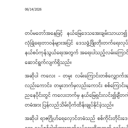
06/14/2026
တပ်မတော်အနေဖြင့် နယ်မြေဒေသအေးချမ်းသာယာ၍ ပြည်သူလ
လုံခြုံရေးတာဝန်များအပြင် ဒေသဖွံ့ဖြိုးတိုးတက်ရေးလုပ်
နယ်စပ်ကုန်သွယ်ရေးအတွက် အရေးပါသည့်လမ်းကြောင်းတစ
ဆောင်ရွက်လျက်ရှိသည်။
အဆိုပါ ကလေး - တမူး လမ်းကြောင်းတစ်လျှောက်အား
လည်းကောင်း၊ တမူးဘက်မှလည်းကောင်း စစ်ကြောင်းများ
ညနေပိုင်းတွင် ကလေးဘက်မှ နယ်မြေရှင်းလင်း၍ချီတက်လ
တမံအား ပြန်လည်သိမ်းပိုက်ထိန်းချုပ်နိုင်ခဲ့သည်။
အဆိုပါ ရာဇဂြိုဟ်ရေလှောင်တမံသည် စစ်ကိုင်းတိုင်းဒေသ