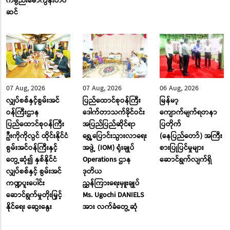
ကမ္ပည်းမော်ကွန်းတပ်
ဆင်
07 Aug, 2026
07 Aug, 2026
06 Aug, 2026
လျှပ်စစ်နှင့်စွမ်းအင်
ပြည်ထောင်စုဝန်ကြီး
မြန်မာ့
ဝန်ကြီးဌာန
ဒေါက်တာသက်ခိုင်ဝင်း
ကျောက်မျက်ရတနာ
ပြည်ထောင်စုဝန်ကြီး
အပြည်ပြည်ဆိုင်ရာ
ပြတိုက်
ဦးကိုကိုလွင် ထိုင်းနိုင်ငံ
ရွှေ့ပြောင်းသွားလာရေး
(နေပြည်တော်) အကြီး
စွမ်းအင်ဝန်ကြီးနှင့်
အဖွဲ့ (IOM) ရုံးချုပ်
စားပြုပြင်မှုများ
တွေ့ဆုံ၍ နှစ်နိုင်ငံ
Operations ဌာန
ဆောင်ရွက်လျက်ရှိ
လျှပ်စစ်နှင့် စွမ်းအင်
ဒုတိယ
ကဏ္ဍပူးပေါင်း
ညွှန်ကြားရေးမှူးချုပ်
ဆောင်ရွက်မှုတိုးမြှင့်
Ms. Ugochi DANIELS
နိုင်ရေး ဆွေးနွေး
အား လက်ခံတွေ့ဆုံ