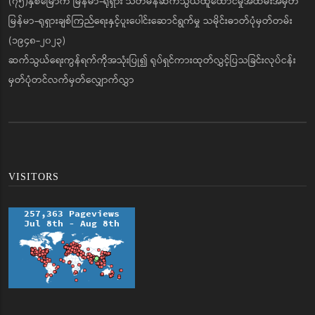
(၇၅)နှစ်မြောက် မြန်မာ-ရုရှား သံတမန်ဆက်သွယ်ထူထောင်မှုအထိမ်းအမှတ်
မြန်မာ-ရုရှားချစ်ကြည်ရေးနှင့်ပူးပေါင်းဆောင်ရွက်မှု သမိုင်းဓာတ်ပုံမှတ်တမ်း
(၁၉၄၈-၂၀၂၃)
ဆက်သွယ်ရေးကွန်ရက်ကိုအသုံးပြု၍ ရုပ်ရှင်ကားထုတ်လွှင့်ပြသခြင်းလုပ်ငန်း
မှတ်ပုံတင်လက်မှတ်လျှောက်လွှာ
VISITORS