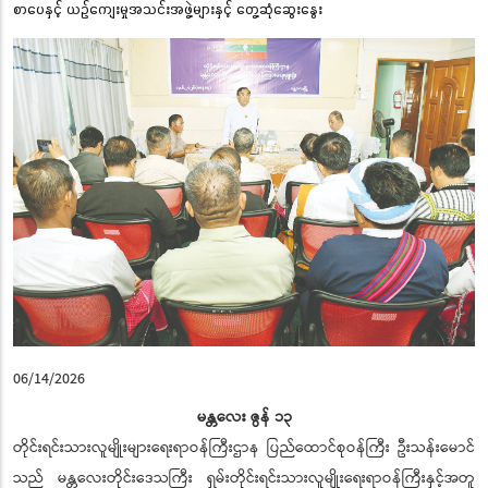
စာပေနှင့် ယဉ်ကျေးမှုအသင်းအဖွဲ့များနှင့် တွေ့ဆုံဆွေးနွေး
06/14/2026
မန္တလေး ဇွန် ၁၃
တိုင်းရင်းသားလူမျိုးများရေးရာဝန်ကြီးဌာန ပြည်ထောင်စုဝန်ကြီး ဦးသန်းမောင်
သည် မန္တလေးတိုင်းဒေသကြီး ရှမ်းတိုင်းရင်းသားလူမျိုးရေးရာဝန်ကြီးနှင့်အတူ