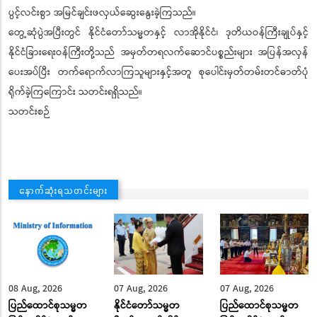
ပွင့်လင်းစွာ အမြင်ချင်းဖလှယ်ဆွေးနွေးခဲ့ကြသည်။
တွေ့ဆုံပွဲအပြီးတွင် နိုင်ငံတော်သမ္မတနှင့် လာအိုနိုင်ငံ၊ ဒုတိယဝန်ကြီးချုပ်နှင့်
နိုင်ငံခြားရေးဝန်ကြီးတို့သည် အမှတ်တရလက်ဆောင်ပစ္စည်းများ အပြန်အလှန်
ပေးအပ်ပြီး တက်ရောက်လာကြသူများနှင့်အတူ စုပေါင်းမှတ်တမ်းတင်ဓာတ်ပုံ
ရိုက်ခဲ့ကြကြောင်း သတင်းရရှိသည်။
သတင်းစဉ်
နောက်ဆုံးရသတင်းများ
08 Aug, 2026
07 Aug, 2026
07 Aug, 2026
ပြည်ထောင်စုသမ္မတ
နိုင်ငံတော်သမ္မတ
ပြည်ထောင်စုသမ္မတ