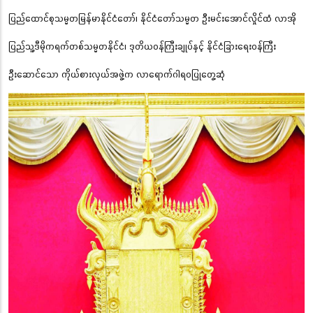
ပြည်ထောင်စုသမ္မတမြန်မာနိုင်ငံတော်၊ နိုင်ငံတော်သမ္မတ ဦးမင်းအောင်လှိုင်ထံ လာအို
ပြည်သူ့ဒီမိုကရက်တစ်သမ္မတနိုင်ငံ၊ ဒုတိယဝန်ကြီးချုပ်နှင့် နိုင်ငံခြားရေးဝန်ကြီး
ဦးဆောင်သော ကိုယ်စားလှယ်အဖွဲ့က လာရောက်ဂါရဝပြုတွေ့ဆုံ