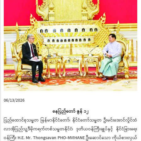
06/13/2026
နေပြည်တော် ဇွန် ၁၂
ပြည်ထောင်စုသမ္မတ မြန်မာနိုင်ငံတော်၊ နိုင်ငံတော်သမ္မတ ဦးမင်းအောင်လှိုင်ထံ
လာအိုပြည်သူ့ဒီမိုကရက်တစ်သမ္မတနိုင်ငံ၊ ဒုတိယဝန်ကြီးချုပ်နှင့် နိုင်ငံခြားရေး
ဝန်ကြီး H.E. Mr. Thongsavan PHO-MVIHANE ဦးဆောင်သော ကိုယ်စားလှယ်