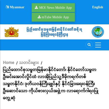
Skip
Myanmar
English
to
MOI News Mobile App
main
mTube Mobile App
content
Home
သတင်းများ
/
/
Breadcrumb
ပြည်ထောင်စုသမ္မတမြန်မာနိုင်ငံတော်၊ နိုင်ငံတော်သမ္မတ
ဦးမင်းအောင်လှိုင်ထံ လာအိုပြည်သူ့ဒီမိုကရက်တစ်
သမ္မတနိုင်ငံ၊ ဒုတိယဝန်ကြီးချုပ်နှင့် နိုင်ငံခြားရေးဝန်ကြီး
ဦးဆောင်သော ကိုယ်စားလှယ်အဖွဲ့က လာရောက်ဂါရဝပြု
တွေ့ဆုံ