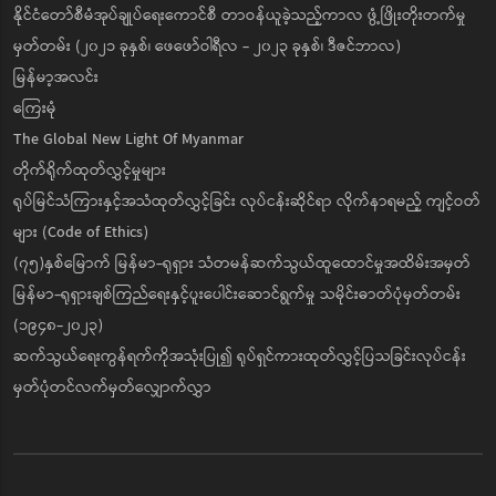
နိုင်ငံတော်စီမံအုပ်ချုပ်ရေးကောင်စီ တာဝန်ယူခဲ့သည့်ကာလ ဖွံ့ဖြိုးတိုးတက်မှု
မှတ်တမ်း (၂၀၂၁ ခုနှစ်၊ ဖေဖော်ဝါရီလ - ၂၀၂၃ ခုနှစ်၊ ဒီဇင်ဘာလ)
မြန်မာ့အလင်း
ကြေးမုံ
The Global New Light Of Myanmar
တိုက်ရိုက်ထုတ်လွှင့်မှုများ
ရုပ်မြင်သံကြားနှင့်အသံထုတ်လွှင့်ခြင်း လုပ်ငန်းဆိုင်ရာ လိုက်နာရမည့် ကျင့်ဝတ်
များ (Code of Ethics)
(၇၅)နှစ်မြောက် မြန်မာ-ရုရှား သံတမန်ဆက်သွယ်ထူထောင်မှုအထိမ်းအမှတ်
မြန်မာ-ရုရှားချစ်ကြည်ရေးနှင့်ပူးပေါင်းဆောင်ရွက်မှု သမိုင်းဓာတ်ပုံမှတ်တမ်း
(၁၉၄၈-၂၀၂၃)
ဆက်သွယ်ရေးကွန်ရက်ကိုအသုံးပြု၍ ရုပ်ရှင်ကားထုတ်လွှင့်ပြသခြင်းလုပ်ငန်း
မှတ်ပုံတင်လက်မှတ်လျှောက်လွှာ