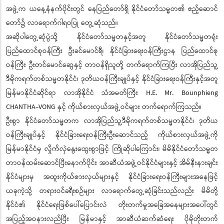
အဖွဲ့က ယနေ့နံနက်ပိုင်းတွင် နေပြည်တော်ရှိ နိုင်ငံတော်သမ္မတ၏ ဧည့်ဆောင်
တော်၌ လာရောက်ဂါရဝပြု တွေ့ဆုံသည်။
အဆိုပါတွေ့ဆုံပွဲသို့ နိုင်ငံတော်သမ္မတနှင့်အတူ နိုင်ငံတော်သမ္မတရုံး
ပြည်ထောင်စုဝန်ကြီး ဦးခင်မောင်ရီ၊ နိုင်ငံခြားရေးဝန်ကြီးဌာန ပြည်ထောင်စု
ဝန်ကြီး ဦးတင်မောင်ဆွေနှင့် တာဝန်ရှိသူတို့ တက်ရောက်ကြပြီး လာအိုပြည်သူ့
ဒီမိုကရက်တစ်သမ္မတနိုင်ငံ၊ ဒုတိယဝန်ကြီးချုပ်နှင့် နိုင်ငံခြားရေးဝန်ကြီးနှင့်အတူ
မြန်မာနိုင်ငံဆိုင်ရာ လာအိုနိုင်ငံ သံအမတ်ကြီး H.E. Mr. Bounphieng
CHANTHA-VONG နှင့် ကိုယ်စားလှယ်အဖွဲ့ဝင်များ တက်ရောက်ကြသည်။
ဦးစွာ နိုင်ငံတော်သမ္မတက လာအိုပြည်သူ့ဒီမိုကရက်တစ်သမ္မတနိုင်ငံ၊ ဒုတိယ
ဝန်ကြီးချုပ်နှင့် နိုင်ငံခြားရေးဝန်ကြီးဦးဆောင်သည့် ကိုယ်စားလှယ်အဖွဲ့ကို
မြန်မာနိုင်ငံမှ လှိုက်လှဲနွေးထွေးစွာဖြင့် ကြိုဆိုပါကြောင်း၊ မိမိနိုင်ငံတော်သမ္မတ
တာဝန်ထမ်းဆောင်ပြီးနောက်ပိုင်း အာဆီယံအဖွဲ့ဝင်နိုင်ငံများနှင့် အိမ်နီးနားချင်း
နိုင်ငံများမှ အထူးကိုယ်စားလှယ်များနှင့် နိုင်ငံခြားရေးဝန်ကြီးများအနေဖြင့်
ယခုကဲ့သို့ တရားဝင်ခရီးစဉ်များ လာရောက်တွေ့ဆုံခြင်းသည်လည်း မိမိတို့
နိုင်ငံ၏ နိုင်ငံရေးဖြစ်ပေါ်ပြောင်းလဲ တိုးတက်မှုအခြေအနေများအပေါ်တွင်
အပြည့်အဝနားလည်ပြီး မြန်မာနှင့် အာဆီယံဆက်ဆံရေး ပိုမိုတိုးတက်