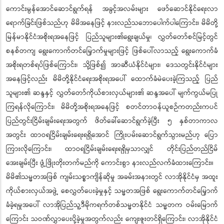
ကောင်းမွန်အောင်ဆောင်ရွက်ရန် အခွင့်အလမ်းများ ဖော်ဆောင်နိုင်ရေးလာ
ရောက်ခြင်းဖြစ်သည်ဟု မိမိအနေဖြင့် နားလည်သဘောပေါက်ပါကြောင်း၊ မိမိတို့
မြန်မာနိုင်ငံအစိုးရအနေဖြင့် ပြည်သူများ၏ရွေးချယ်မှု၊ လွှတ်တော်စင်မြင့်တွင်
စနစ်တကျ ရွေးကောက်တင်မြှောက်မှုများဖြင့် ဖြစ်ပေါ်လာသည့် ရွေးကောက်ခံ
အစိုးရတစ်ရပ်ဖြစ်ကြောင်း၊ သို့ဖြစ်၍ အာဆီယံနိုင်ငံများ၊ ဒေသတွင်းနိုင်ငံများ
အနေဖြင့်လည်း မိမိတို့နိုင်ငံရေးအစိုးရအပေါ် ထောက်ခံမဲပေးခဲ့ကြသည့် ပြည်
သူများ၏ ဆန္ဒနှင့် လွှတ်တော်ကိုယ်စားလှယ်များ၏ ဆန္ဒအပေါ် မျက်ကွယ်မပြု
ကြရန်လိုကြောင်း၊ မိမိတို့အစိုးရအနေဖြင့် စတင်တာဝန်ယူစဉ်ကတည်းကပင်
ပြည်တွင်းငြိမ်းချမ်းရေးအတွက် ဖိတ်ခေါ်ဆောင်ရွက်ခဲ့ပြီး ၅ နှစ်တာကာလ
အတွင်း ထာဝရငြိမ်းချမ်းရေးရရှိအောင် ကြိုးပမ်းဆောင်ရွက်သွားမည်ဟု ပြော
ကြားလိုကြောင်း၊ ထာဝရငြိမ်းချမ်းရေးရရှိမှသာလျှင် တိုင်းပြည်တည်ငြိမ်
အေးချမ်းပြီး ဖွံ့ဖြိုးတိုးတက်မည်ကို ကောင်းစွာ နားလည်လက်ခံထားကြောင်း။
မိမိ၏သမ္မတအဖြစ် ကျမ်းသစ္စာကျိန်ဆိုမှု အခမ်းအနားတွင် လာအိုနိုင်ငံမှ အထူး
ကိုယ်စားလှယ်အဖွဲ့ စေလွှတ်ပေးခဲ့မှုနှင့် သမ္မတအဖြစ် ရွေးကောက်တင်မြှောက်
ခံခဲ့ရမှုအပေါ် လာအိုပြည်သူ့ဒီမိုကရက်တစ်သမ္မတနိုင်ငံ သမ္မတက ဝမ်းမြောက်
ကြောင်း သဝဏ်လွှာပေးပို့ခဲ့မှုအတွက်လည်း ကျေးဇူးတင်ရှိကြောင်း၊ လာအိုနိုင်ငံ