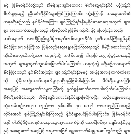
နှင့် မြန်မာနိုင်ငံတို့သည် အိမ်နီးနားချင်းကောင်း မိတ်ဆွေရင်းနိုင်ငံ၊ ယုံကြည်
စိတ်ချရသည့် ညီအစ်ကိုနိုင်ငံများဖြစ်ကြကြောင်း၊ ထို့ကြောင့် အဆွေတော်၏
ယခုခရီးစဉ်သည် နှစ်နိုင်ငံအကြား ချစ်ကြည်ရင်းနှီးမှုခိုင်မာစေရေးအတွက် များ
စွာ အထောက်အကူပြုသည့် ခရီးစဉ်တစ်ခုဖြစ်ကြောင်းဖြင့် ပြောကြားသည်။
ယင်းနောက် လာအိုပြည်သူ့ဒီမိုကရက်တစ်သမ္မတနိုင်ငံ ဒုတိယဝန်ကြီးချုပ်နှင့်
နိုင်ငံခြားရေးဝန်ကြီးက ပြန်လည်ဆွေးနွေးပြောကြားရာတွင် မိမိဦးဆောင်သည့်
ကိုယ်စားလှယ်အဖွဲ့အား ယခုကဲ့သို့ အချိန်ပေး၍ ဂါရဝပြုတွေ့ဆုံခွင့်ပေးသည့်
အတွက် များစွာဂုဏ်ယူဝမ်းမြောက်မိပါကြောင်း၊ ယခုကဲ့သို့ ခရီးစဉ်လာရောက်
နိုင်ခဲ့ခြင်းသည် နှစ်နိုင်ငံအကြား ချစ်ကြည်ရင်းနှီးမှုနှင့် အပြန်အလှန်ဆက်ဆံရေး
ကို ပိုမိုအကျိုးသက်ရောက်မှုများရှိမည်ဖြစ်ပါကြောင်း၊ မိမိတို့သမ္မတကြီး
အနေဖြင့် အဆွေတော်သမ္မတကြီးကို နှုတ်ခွန်းဆက်စကားပါးလိုက်ပါကြောင်း၊
မိမိတို့နှစ်နိုင်ငံသည် အိမ်နီးချင်းကောင်းနိုင်ငံများဖြစ်ကြပြီး ယဉ်ကျေးမှုဓလေ့
ထုံးတမ်းစဉ်လာများ တူညီကာ နှစ်ပေါင်း ၇၀ ကျော် ကာလရှည်ကြာသည့်
တိုင်အောင် ချစ်ကြည်ရင်းနှီးကြသည့် နိုင်ငံများပင်ဖြစ်ပါကြောင်း၊ မြန်မာနိုင်ငံ
တွင် ပါတီစုံဒီမိုကရေစီအထွေထွေရွေးကောက်ပွဲကို အောင်မြင်စွာ ကျင်းပနိုင်ခဲ့မှု
နှင့် အဆွေတော်အနေဖြင့် သမ္မတအဖြစ် ရွေးကောက်ခံရမှုအပေါ်တွင်လည်း များ