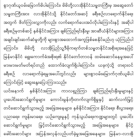
စွာဂုဏ်ယူဝမ်းမြောက်မိပါကြောင်း၊ မိမိတို့လာအိုနိုင်ငံသမ္မတကြီးမှ အဆွေတော်
သမ္မတကြီးအား လာအိုနိုင်ငံသို့ နိုင်ငံတော်အဆင့် ခရီးစဉ်လာရောက်နိုင်ရေး
အတွက် ဖိတ်ကြားလွှာကိုလည်း လက်ရောက်ပေးအပ်လိုပါကြောင်းနှင့် အဆိုပါ
ခရီးစဉ်မှတစ်ဆင့် နှစ်နိုင်ငံအကြား ချစ်ကြည်ရင်းနှီးမှု၊ အာဆီယံနိုင်ငံများအကြား
အချင်းချင်းဆက်ဆံမှုတို့ကို များစွာအထောက်အကူဖြစ်စေနိုင်မည်ဟု ယုံကြည်ပါ
ကြောင်း၊ မိမိတို့ လာအိုပြည်သူ့ဒီမိုကရက်တစ်သမ္မတနိုင်ငံအစိုးရအနေဖြင့်
မြန်မာနိုင်ငံ ရွေးကောက်ခံအစိုးရ၏ နိုင်ငံတော်တာဝန် ထမ်းဆောင်နေမှုအပေါ်
မားမားမတ်မတ်ရပ်တည် ထောက်ခံလျက်ရှိပါကြောင်း၊ ယခုကဲ့သို့ တရားဝင်
ခရီးစဉ် လာရောက်ခဲ့ရမှုအပေါ်တွင်လည်း များစွာဝမ်းမြောက်ဂုဏ်ယူမိပါ
ကြောင်းဖြင့် ဆွေးနွေးပြောကြားသည်။
ယင်းနောက် နှစ်နိုင်ငံအကြား ကာလရှည်ကြာ ချစ်ကြည်ရင်းနှီးမှုများနှင့်
ပူးပေါင်းဆောင်ရွက်မှုများ ကောင်းမွန်တိုးတက်လျက်ရှိမှုနှင့် ဆက်လက်မြှင့်
တင်ဆောင်ရွက်သွားမည့် အခြေအနေများ၊ နှစ်နိုင်ငံအကြား နိုင်ငံရေး၊ စီးပွားရေး၊
ပညာရေး၊ ကျန်းမာရေး၊ ယဉ်ကျေးမှုနှင့် ကုန်သွယ်ရေးကဏ္ဍများတွင် ပူးပေါင်း
ဆောင်ရွက်မှုများ မြှင့်တင်ဆောင်ရွက်သွားမည့် အခြေအနေများ၊ နိုင်ငံ့
ခေါင်းဆောင်များ အပြန်အလှန်လည်ပတ်ခဲ့မှုအခြေအနေများ၊ မြန်မာ-လာအို