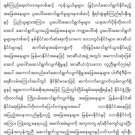
ချစ်ကြည်ရေးတံတားမှတစ်ဆင့် ကုန်သွယ်မှုများ မြှင့်တင်ဆောင်ရွက်နိုင်မည့်
အခြေအနေများ၊ ပူးပေါင်းဆောင်ရွက်မှုများမှတစ်ဆင့် ရှိရင်းစွဲချစ်ကြည်ရင်းနှီးမှု
နှင့် ပြည်သူများအကြား ပူးပေါင်းဆောင်ရွက်မှုများ ယခုထက်ပိုမိုတိုးတက်
အောင် ဆောင်ရွက်သွားမည့်အခြေအနေများ၊ ကဏ္ဍပေါင်းစုံ ပူးပေါင်းဆောင်ရွက်
မှုများမှတစ်ဆင့် နှစ်နိုင်ငံဆက်ဆံရေးကိုသာမက ဒေသတွင်းနိုင်ငံများ၊ အာဆီယံ
နိုင်ငံများနှင့် ဆက်ဆံမှုအခန်းကဏ္ဍကို တိုးမြှင့်ဆောင်ရွက်သွားနိုင်မည့်
အခြေအနေများ၊ မြန်မာနိုင်ငံအနေဖြင့် အာဆီယံအဖွဲ့အတွင်း အကောင်းဆုံးဖြစ်
အောင် ပူးပေါင်းဆောင်ရွက်လျက်ရှိမှုနှင့် အာဆီယံဘုံသဘော တူညီချက်(၅)ရပ်
အပေါ် အကောင်အထည်ဖော်ဆောင်ရွက်လျက်ရှိမှုအခြေအနေများ၊ ပါတီစုံဒီမိုက
ရေစီလမ်းကြောင်းပေါ်တွင် ခိုင်ခိုင်မာမာဖြင့် ဆက်လက်လျှောက်လှမ်းလျက်ရှိ
မှုနှင့် ရွေးကောက်ခံအစိုးရအနေဖြင့် ပြည်တွင်းငြိမ်းချမ်းရေးရရှိရန်နှင့် နိုင်ငံဖွံ့ဖြိုး
တိုးတက်ရန် ကြိုးပမ်းဆောင်ရွက်လျက်ရှိမှု အခြေအနေများ၊ မြန်မာနိုင်ငံ၏
နိုင်ငံရေးဖြစ်ပေါ်တိုးတက်ပြောင်းလဲမှုများအပေါ် လာအိုနိုင်ငံအနေဖြင့်
အပြည့်အဝနားလည်မှုရှိသည့် အခြေအနေများ၊ မြန်မာနိုင်ငံနှင့် လာအိုနိုင်ငံတို့
အကြား ကြုံတွေ့နေရသည့် အခက်အခဲများကို အတူတကွ ရင်ဆိုင်ကျော်လွှားပြီး
အပြန်အလှန်ကူညီ ဆောင်ရွက်သွားမည့်အခြေအနေများနှင့်ပတ်သက်၍ ရင်းနှီး