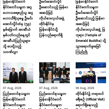
မြန်မာနိုင်ငံတော်
ဦးမင်းအောင်လှိုင်
မြန်မာနိုင်ငံတော်
နိုင်ငံတော်သမ္မတ အဂ္ဂ
ဦးဆောင်သည့် မြန်မာ
နိုင်ငံတော်သမ္မတ
မဟာသရေစည်သူ အဂ္ဂ
အဆင့်မြင့်
ဦးမင်းအောင်လှိုင်
မဟာသီရိသုဓမ္မ ဦးမင်း
ကိုယ်စားလှယ်အဖွဲ့
ဦးဆောင်သည့် မြန်မာ
အောင်လှိုင်ထံမှ (၅၉)
ထိုင်းနိုင်ငံမှ
အဆင့်မြင့်
နှစ်မြောက် အာဆီယံ
မြန်မာနိုင်ငံသို့
ကိုယ်စားလှယ်အဖွဲ့ မြ
နှစ်ပတ်လည်နေ့တွင်
ပြန်လည်ရောက်ရှိ
ဘုရား (Temple of
အာဆီယံပြည်သူများ
Emerald Buddha) သို့
သို့ ပေးပို့သည့်
သွားရောက်ဖူးမြော်
သဝဏ်လွှာ
ကြည်ညို
07 Aug, 2026
07 Aug, 2026
06 Aug, 2026
ပြည်ထောင်စုသမ္မတ
ပြည်ထောင်စုသမ္မတ
ထိုင်းနိုင်ငံ၌ တရားဝင်
မြန်မာနိုင်ငံတော်
မြန်မာနိုင်ငံတော်
ခရီးစဉ် (Official Visit)
နိုင်ငံတော်သမ္မတ
နိုင်ငံတော်သမ္မတ
ရောက်ရှိနေသည့်