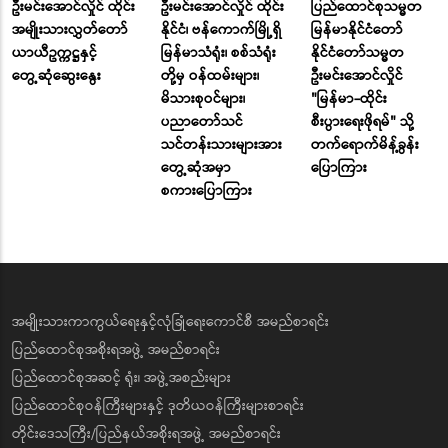
ဦးမင်းအောင်လှိုင် ထိုင်း
ဦးမင်းအောင်လှိုင် ထိုင်း
ပြည်ထောင်စုသမ္မတ
အမျိုးသားလွှတ်တော်
နိုင်ငံ၊ ဗန်ကောက်မြို့ရှိ
မြန်မာနိုင်ငံတော်
ယာယီဥက္ကဋ္ဌနှင့်
မြန်မာသံရုံး၊ စစ်သံရုံး
နိုင်ငံတော်သမ္မတ
တွေ့ဆုံဆွေးနွေး
တို့မှ ဝန်ထမ်းများ၊
ဦးမင်းအောင်လှိုင်
မိသားစုဝင်များ၊
"မြန်မာ-ထိုင်း
ပညာတော်သင်
စီးပွားရေးဖိုရမ်" သို့
သင်တန်းသားများအား
တက်ရောက်မိန့်ခွန်း
တွေ့ဆုံအမှာ
ပြောကြား
စကားပြောကြား
အမျိုးသားကာကွယ်ရေးနှင့်လုံခြုံရေးကောင်စီ အမည်စာရင်း
ပြည်ထောင်စုအစိုးရအဖွဲ့ အမည်စာရင်း
ပြည်ထောင်စုအဆင့် ရုံး၊ အဖွဲ့အစည်းများ
ပြည်ထောင်စုဝန်ကြီးများနှင့် ဒုတိယဝန်ကြီးများစာရင်း
တိုင်းဒေသကြီး/ပြည်နယ်အစိုးရအဖွဲ့ အမည်စာရင်း