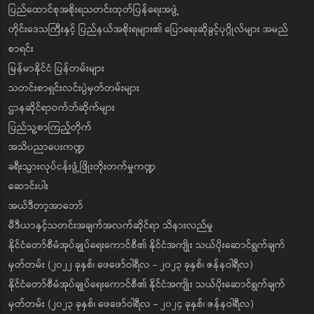
ပြည်ထောင်စုအစိုးရသတင်းထုတ်ပြန်ရေးအဖွဲ့
တိုင်းဒေသကြီးနှင့် ပြည်နယ်အစိုးရများ၏ ပြောရေးဆိုခွင့်ပုဂ္ဂိုလ်များ အမည်
စာရင်း
မြန်မာနိုင်ငံ ပြန်တမ်းများ
သတင်းစာရှင်းလင်းပွဲမှတ်တမ်းများ
ဌာနဆိုင်ရာဝက်ဘ်ဆိုက်များ
ပြည်သူ့စာကြည့်တိုက်
အသိပညာပေးကဏ္ဍ
ခရီးသွားလုပ်ငန်းဖွံ့ဖြိုးတိုးတက်မှုကဏ္ဍ
ဆောင်းပါး
အယ်ဒီတာ့အာဘော်
မီဒီယာနှင့်သတင်းအချက်အလက်ဆိုင်ရာ သိနားလည်မှု
နိုင်ငံတော်စီမံအုပ်ချုပ်ရေးကောင်စီ၏ နိုင်ငံအကျိုး သယ်ပိုးဆောင်ရွက်ချက်
မှတ်တမ်း (၂၀၂၂ ခုနှစ်၊ ဖေဖော်ဝါရီလ - ၂၀၂၃ ခုနှစ်၊ ဇန်နဝါရီလ)
နိုင်ငံတော်စီမံအုပ်ချုပ်ရေးကောင်စီ၏ နိုင်ငံအကျိုး သယ်ပိုးဆောင်ရွက်ချက်
မှတ်တမ်း (၂၀၂၃ ခုနှစ်၊ ဖေဖော်ဝါရီလ - ၂၀၂၄ ခုနှစ်၊ ဇန်နဝါရီလ)