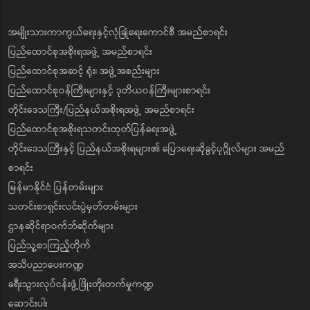
အမျိုးသားကာကွယ်ရေးနှင့်လုံခြုံရေးကောင်စီ အမည်စာရင်း
ပြည်ထောင်စုအစိုးရအဖွဲ့ အမည်စာရင်း
ပြည်ထောင်စုအဆင့် ရုံး၊ အဖွဲ့အစည်းများ
ပြည်ထောင်စုဝန်ကြီးများနှင့် ဒုတိယဝန်ကြီးများစာရင်း
တိုင်းဒေသကြီး/ပြည်နယ်အစိုးရအဖွဲ့ အမည်စာရင်း
ပြည်ထောင်စုအစိုးရသတင်းထုတ်ပြန်ရေးအဖွဲ့
တိုင်းဒေသကြီးနှင့် ပြည်နယ်အစိုးရများ၏ ပြောရေးဆိုခွင့်ပုဂ္ဂိုလ်များ အမည်
စာရင်း
မြန်မာနိုင်ငံ ပြန်တမ်းများ
သတင်းစာရှင်းလင်းပွဲမှတ်တမ်းများ
ဌာနဆိုင်ရာဝက်ဘ်ဆိုက်များ
ပြည်သူ့စာကြည့်တိုက်
အသိပညာပေးကဏ္ဍ
ခရီးသွားလုပ်ငန်းဖွံ့ဖြိုးတိုးတက်မှုကဏ္ဍ
ဆောင်းပါး