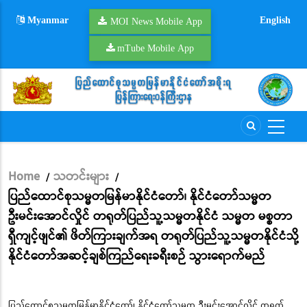
Skip
Myanmar
English
to
MOI News Mobile App
main
mTube Mobile App
content
Home
သတင်းများ
/
/
Breadcrumb
ပြည်ထောင်စုသမ္မတမြန်မာနိုင်ငံတော်၊ နိုင်ငံတော်သမ္မတ
ဦးမင်းအောင်လှိုင် တရုတ်ပြည်သူ့သမ္မတနိုင်ငံ သမ္မတ မစ္စတာ
ရှီကျင့်ဖျင်၏ ဖိတ်ကြားချက်အရ တရုတ်ပြည်သူ့သမ္မတနိုင်ငံသို့
နိုင်ငံတော်အဆင့်ချစ်ကြည်ရေးခရီးစဉ် သွားရောက်မည်
ပြည်ထောင်စုသမ္မတမြန်မာနိုင်ငံတော်၊ နိုင်ငံတော်သမ္မတ ဦးမင်းအောင်လှိုင် တရုတ်