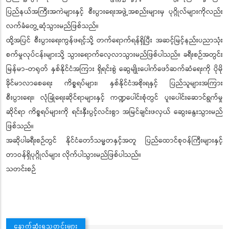
ပြည်နယ်အကြီးအကဲများနှင့် စီးပွားရေးအဖွဲ့အစည်းများမှ ပုဂ္ဂိုလ်များကိုလည်း
လက်ခံတွေ့ဆုံသွားမည်ဖြစ်သည်။
ထို့အပြင် စီးပွားရေးကွန်ဖရင့်သို့ တက်ရောက်ရန်ရှိပြီး အဆင့်မြင့်နည်းပညာသုံး
စက်မှုလုပ်ငန်းများသို့ သွားရောက်လေ့လာသွားမည်ဖြစ်ပါသည်။ ခရီးစဉ်အတွင်း
မြန်မာ-တရုတ် နှစ်နိုင်ငံအကြား ရှိရင်းစွဲ ဆွေမျိုးပေါက်ဖော်ဆက်ဆံရေးကို ပိုမို
ခိုင်မာလာစေရေး ကိစ္စရပ်များ၊ နှစ်နိုင်ငံအစိုးရနှင့် ပြည်သူများအကြား
စီးပွားရေး၊ လုံခြုံရေးဆိုင်ရာများနှင့် ကဏ္ဍပေါင်းစုံတွင် ပူးပေါင်းဆောင်ရွက်မှု
ဆိုင်ရာ ကိစ္စရပ်များကို ရင်းနှီးပွင့်လင်းစွာ အမြင်ချင်းဖလှယ် ဆွေးနွေးသွားမည်
ဖြစ်သည်။
အဆိုပါခရီးစဉ်တွင် နိုင်ငံတော်သမ္မတနှင့်အတူ ပြည်ထောင်စုဝန်ကြီးများနှင့်
တာဝန်ရှိပုဂ္ဂိုလ်များ လိုက်ပါသွားမည်ဖြစ်ပါသည်။
သတင်းစဉ်
နောက်ဆုံးရသတင်းများ