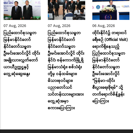
07 Aug, 2026
07 Aug, 2026
06 Aug, 2026
ပြည်ထောင်စုသမ္မတ
ပြည်ထောင်စုသမ္မတ
ထိုင်းနိုင်ငံ၌ တရားဝင်
မြန်မာနိုင်ငံတော်
မြန်မာနိုင်ငံတော်
ခရီးစဉ် (Official Visit)
နိုင်ငံတော်သမ္မတ
နိုင်ငံတော်သမ္မတ
ရောက်ရှိနေသည့်
ဦးမင်းအောင်လှိုင် ထိုင်း
ဦးမင်းအောင်လှိုင် ထိုင်း
ပြည်ထောင်စုသမ္မတ
အမျိုးသားလွှတ်တော်
နိုင်ငံ၊ ဗန်ကောက်မြို့ရှိ
မြန်မာနိုင်ငံတော်
ယာယီဥက္ကဋ္ဌနှင့်
မြန်မာသံရုံး၊ စစ်သံရုံး
နိုင်ငံတော်သမ္မတ
တွေ့ဆုံဆွေးနွေး
တို့မှ ဝန်ထမ်းများ၊
ဦးမင်းအောင်လှိုင်
မိသားစုဝင်များ၊
"မြန်မာ-ထိုင်း
ပညာတော်သင်
စီးပွားရေးဖိုရမ်" သို့
သင်တန်းသားများအား
တက်ရောက်မိန့်ခွန်း
တွေ့ဆုံအမှာ
ပြောကြား
စကားပြောကြား