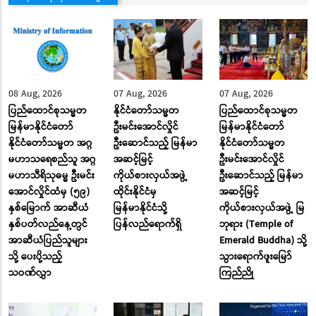
08 Aug, 2026
07 Aug, 2026
07 Aug, 2026
ပြည်ထောင်စုသမ္မတ
နိုင်ငံတော်သမ္မတ
ပြည်ထောင်စုသမ္မတ
မြန်မာနိုင်ငံတော်
ဦးမင်းအောင်လှိုင်
မြန်မာနိုင်ငံတော်
နိုင်ငံတော်သမ္မတ အဂ္ဂ
ဦးဆောင်သည့် မြန်မာ
နိုင်ငံတော်သမ္မတ
မဟာသရေစည်သူ အဂ္ဂ
အဆင့်မြင့်
ဦးမင်းအောင်လှိုင်
မဟာသီရိသုဓမ္မ ဦးမင်း
ကိုယ်စားလှယ်အဖွဲ့
ဦးဆောင်သည့် မြန်မာ
အောင်လှိုင်ထံမှ (၅၉)
ထိုင်းနိုင်ငံမှ
အဆင့်မြင့်
နှစ်မြောက် အာဆီယံ
မြန်မာနိုင်ငံသို့
ကိုယ်စားလှယ်အဖွဲ့ မြ
နှစ်ပတ်လည်နေ့တွင်
ပြန်လည်ရောက်ရှိ
ဘုရား (Temple of
အာဆီယံပြည်သူများ
Emerald Buddha) သို့
သို့ ပေးပို့သည့်
သွားရောက်ဖူးမြော်
သဝဏ်လွှာ
ကြည်ညို