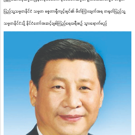
ပြည်သူ့သမ္မတနိုင်ငံ သမ္မတ မစ္စတာရှီကျင့်ဖျင်၏ ဖိတ်ကြားချက်အရ တရုတ်ပြည်သူ့
သမ္မတနိုင်ငံသို့ နိုင်ငံတော်အဆင့်ချစ်ကြည်ရေးခရီးစဉ် သွားရောက်မည်