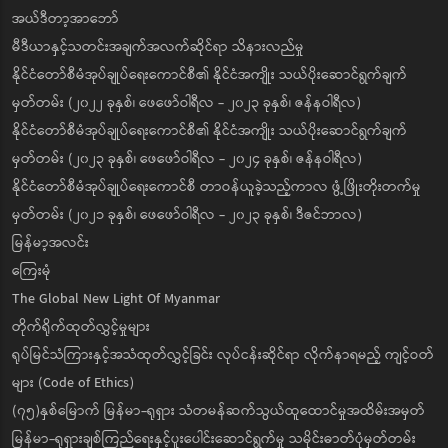
အယ်ဒီတာ့အာဘော်
မီဒီယာနှင့်သတင်းအချက်အလက်ဆိုင်ရာ သိနားလည်မှု
နိုင်ငံတော်စီမံအုပ်ချုပ်ရေးကောင်စီ၏ နိုင်ငံအကျိုး သယ်ပိုးဆောင်ရွက်ချက်
မှတ်တမ်း (၂၀၂၂ ခုနှစ်၊ ဖေဖော်ဝါရီလ - ၂၀၂၃ ခုနှစ်၊ ဇန်နဝါရီလ)
နိုင်ငံတော်စီမံအုပ်ချုပ်ရေးကောင်စီ၏ နိုင်ငံအကျိုး သယ်ပိုးဆောင်ရွက်ချက်
မှတ်တမ်း (၂၀၂၃ ခုနှစ်၊ ဖေဖော်ဝါရီလ - ၂၀၂၄ ခုနှစ်၊ ဇန်နဝါရီလ)
နိုင်ငံတော်စီမံအုပ်ချုပ်ရေးကောင်စီ တာဝန်ယူခဲ့သည့်ကာလ ဖွံ့ဖြိုးတိုးတက်မှု
မှတ်တမ်း (၂၀၂၁ ခုနှစ်၊ ဖေဖော်ဝါရီလ - ၂၀၂၃ ခုနှစ်၊ ဒီဇင်ဘာလ)
မြန်မာ့အလင်း
ကြေးမုံ
The Global New Light Of Myanmar
တိုက်ရိုက်ထုတ်လွှင့်မှုများ
ရုပ်မြင်သံကြားနှင့်အသံထုတ်လွှင့်ခြင်း လုပ်ငန်းဆိုင်ရာ လိုက်နာရမည့် ကျင့်ဝတ်
များ (Code of Ethics)
(၇၅)နှစ်မြောက် မြန်မာ-ရုရှား သံတမန်ဆက်သွယ်ထူထောင်မှုအထိမ်းအမှတ်
မြန်မာ-ရုရှားချစ်ကြည်ရေးနှင့်ပူးပေါင်းဆောင်ရွက်မှု သမိုင်းဓာတ်ပုံမှတ်တမ်း