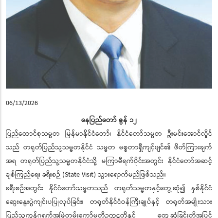
06/13/2026
နေပြည်တော် ဇွန် ၁၂
ပြည်ထောင်စုသမ္မတ မြန်မာနိုင်ငံတော်၊ နိုင်ငံတော်သမ္မတ ဦးမင်းအောင်လှိုင်
သည် တရုတ်ပြည်သူ့သမ္မတနိုင်ငံ သမ္မတ မစ္စတာရှီကျင့်ဖျင်၏ ဖိတ်ကြားချက်
အရ တရုတ်ပြည်သူ့သမ္မတနိုင်ငံသို့ မကြာမီရက်ပိုင်းအတွင်း နိုင်ငံတော်အဆင့်
ချစ်ကြည်ရေး ခရီးစဉ် (State Visit) သွားရောက်မည်ဖြစ်သည်။
ခရီးစဉ်အတွင်း နိုင်ငံတော်သမ္မတသည် တရုတ်သမ္မတနှင့်တွေ့ဆုံ၍ နှစ်နိုင်ငံ
ဆွေးနွေးပွဲကျင်းပပြုလုပ်ခြင်း၊ တရုတ်နိုင်ငံဝန်ကြီးချုပ်နှင့် တရုတ်အမျိုးသား
ပြည်သူ့ကွန်ဂရက်အမြဲတမ်းကော်မတီဥက္ကဋ္ဌတို့နှင့် တွေ့ဆုံခြင်းတို့အပြင်