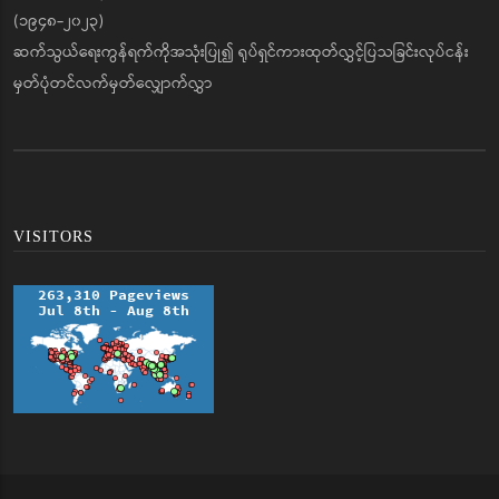
(၁၉၄၈-၂၀၂၃)
ဆက်သွယ်ရေးကွန်ရက်ကိုအသုံးပြု၍ ရုပ်ရှင်ကားထုတ်လွှင့်ပြသခြင်းလုပ်ငန်း
မှတ်ပုံတင်လက်မှတ်လျှောက်လွှာ
VISITORS