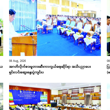
08 Aug, 2026
08
ိယ
အဂတိလိုက်စားမှုတားဆီးကာကွယ်ရေးဆိုင်ရာ အသိပညာပေး
ပြ
ရှင်းလင်းဆွေးနွေးပွဲကျင်းပ
(မ