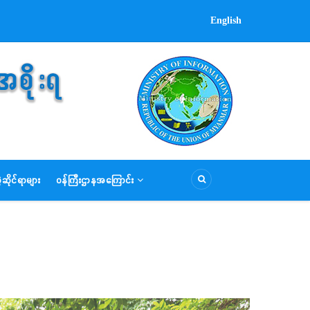
English
ဆိုင်ရာများ
ဝန်ကြီးဌာနအကြောင်း