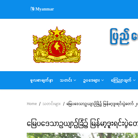
Skip
Myanmar
to
main
content
MAIN
မူလစာမျက်နှာ
သတင်း
ဥပဒေများ
ကြေညာချက်
NAVIGATION
Home
/
သတင်းများ
/
မြေပဒေသာဥယျာဉ်ခြံ၌ မြန်မာ့ဒူးရင်းပွဲတော် 
Breadcrumb
မြေပဒေသာဥယျာဉ်ခြံ၌ မြန်မာ့ဒူးရင်းပွဲတ