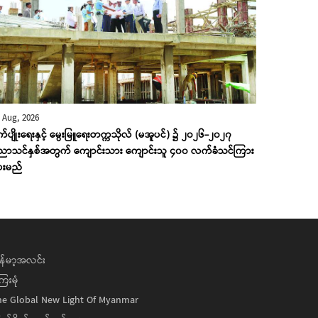
 Aug, 2026
ုက်ပျိုးရေးနှင့် မွေးမြူရေးတက္ကသိုလ် (မအူပင်) ၌ ၂၀၂၆-၂၀၂၇
ညာသင်နှစ်အတွက် ကျောင်းသား ကျောင်းသူ ၄၀၀ လက်ခံသင်ကြား
ေးမည်
န်မာ့အလင်း
ေးမုံ
he Global New Light Of Myanmar