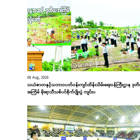
08 Aug, 2026
သယံဇာတနှင့်သဘာဝပတ်ဝန်းကျင်ထိန်းသိမ်းရေးဝန်ကြီးဌာန ဒုတ
အကြိမ် မိုးရာသီသစ်ပင်စိုက်ပျိုးပွဲ ကျင်းပ