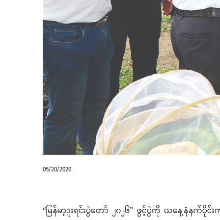
05/20/2026
“မြန်မာ့ဒူးရင်းပွဲတော် ၂၀၂၆” ဖွင့်ပွဲကို ယနေ့နံနက်ပိ