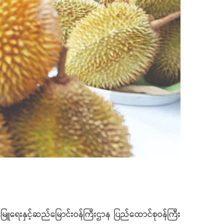
ွေးမြူရေးနှင့်ဆည်မြောင်းဝန်ကြီးဌာန ပြည်ထောင်စုဝန်ကြီး