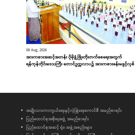
08 Aug, 2026
အားကစားအဆင့်အတန်း ပိုမိုဖွံ့ဖြိုးတိုးတက်စေရေးအတွက်
ရန်ကုန်တိုင်းဒေသကြီး တောင်ဥက္ကလာပ၌ အားကစားခန်းမဖွင့်လှစ်
အမျိုးသားကာကွယ်ရေးနှင့်လုံခြုံရေးကောင်စီ အမည်စာရင်း
ပြည်ထောင်စုအစိုးရအဖွဲ့ အမည်စာရင်း
ပြည်ထောင်စုအဆင့် ရုံး၊ အဖွဲ့အစည်းများ