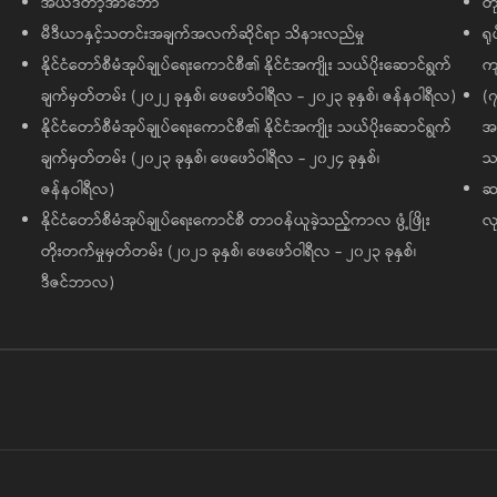
အယ်ဒီတာ့အာဘော်
တိ
မီဒီယာနှင့်သတင်းအချက်အလက်ဆိုင်ရာ သိနားလည်မှု
ရု
နိုင်ငံတော်စီမံအုပ်ချုပ်ရေးကောင်စီ၏ နိုင်ငံအကျိုး သယ်ပိုးဆောင်ရွက်
ကျ
ချက်မှတ်တမ်း (၂၀၂၂ ခုနှစ်၊ ဖေဖော်ဝါရီလ - ၂၀၂၃ ခုနှစ်၊ ဇန်နဝါရီလ)
(၇
နိုင်ငံတော်စီမံအုပ်ချုပ်ရေးကောင်စီ၏ နိုင်ငံအကျိုး သယ်ပိုးဆောင်ရွက်
အထ
ချက်မှတ်တမ်း (၂၀၂၃ ခုနှစ်၊ ဖေဖော်ဝါရီလ - ၂၀၂၄ ခုနှစ်၊
သမ
ဇန်နဝါရီလ)
ဆက
နိုင်ငံတော်စီမံအုပ်ချုပ်ရေးကောင်စီ တာဝန်ယူခဲ့သည့်ကာလ ဖွံ့ဖြိုး
လု
တိုးတက်မှုမှတ်တမ်း (၂၀၂၁ ခုနှစ်၊ ဖေဖော်ဝါရီလ - ၂၀၂၃ ခုနှစ်၊
ဒီဇင်ဘာလ)