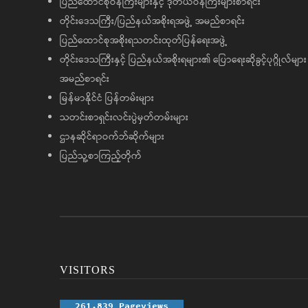
ပြည်ထောင်စုဝန်ကြီးများနှင့် ဒုတိယဝန်ကြီးများစာရင်း
တိုင်းဒေသကြီး/ပြည်နယ်အစိုးရအဖွဲ့ အမည်စာရင်း
ပြည်ထောင်စုအစိုးရသတင်းထုတ်ပြန်ရေးအဖွဲ့
တိုင်းဒေသကြီးနှင့် ပြည်နယ်အစိုးရများ၏ ပြောရေးဆိုခွင့်ပုဂ္ဂိုလ်များ
အမည်စာရင်း
မြန်မာနိုင်ငံ ပြန်တမ်းများ
သတင်းစာရှင်းလင်းပွဲမှတ်တမ်းများ
ဌာနဆိုင်ရာဝက်ဘ်ဆိုက်များ
ပြည်သူ့စာကြည့်တိုက်
VISITORS