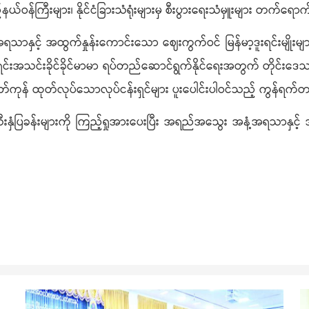
်နယ်ဝန်ကြီးများ၊ နိုင်ငံခြားသံရုံးများမှ စီးပွားရေးသံမှူးများ တက်ရ
ှင့် အထွက်နှုန်းကောင်းသော ဈေးကွက်ဝင် မြန်မာ့ဒူးရင်းမျိုးများ ရွေးခ
 ဒူးရင်းအသင်းခိုင်ခိုင်မာမာ ရပ်တည်ဆောင်ရွက်နိုင်ရေးအတွက် တိုင်းဒေသက
ုတ်ကုန် ထုတ်လုပ်သောလုပ်ငန်းရှင်များ ပူးပေါင်းပါဝင်သည့် ကွန်ရ
ီးနှံပြခန်းများကို ကြည့်ရှုအားပေးပြီး အရည်အသွေး အနံ့အရသာနှင့် 