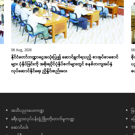
08 Aug, 2026
08
နိုင်ငံတော်ဘဏ္ဍာငွေအသုံးပြု၍ ဆောင်ရွက်ရသည့် စာအုပ်စာစောင်
စိ
များ ပုံနှိပ်ခြင်းကို အစိုးရပိုင်ပုံနှိပ်စက်များတွင် စနစ်တကျအပ်နှံ
ပ
လုပ်ဆောင်နိုင်ရေး ညှိနှိုင်းစည်းဝေး
ပ
အသိပညာပေးကဏ္ဍ
မြ
ခရီးသွားလုပ်ငန်းဖွံ့ဖြိုးတိုးတက်မှုကဏ္ဍ
ကြ
ဆောင်းပါး
T