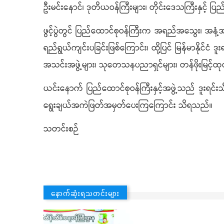
ဦးမင်းနောင်၊ ဒုတိယဝန်ကြီးများ၊ တိုင်းဒေသကြီးနှင့် ပြည
ဖွင့်ပွဲတွင် ပြည်ထောင်စုဝန်ကြီးက အရည်အသွေး၊ အနံ့အရသာန
ရည်ရွယ်ကျင်းပခြင်းဖြစ်ကြောင်း၊ ထို့ပြင် မြန်မာနိုင်ငံ
အသင်းအဖွဲ့များ၊ သုတေသနပညာရှင်များ၊ တန်ဖိုးမြင့်ထ
ယင်းနောက် ပြည်ထောင်စုဝန်ကြီးနှင့်အဖွဲ့သည် ဒူးရင်းသ
ရွေးချယ်အကဲဖြတ်အမှတ်ပေးကြကြောင်း သိရသည်။
သတင်းစဉ်
နောက်ဆုံးရသတင်းများ