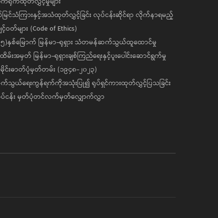
ုက်ရိုက်ထုတ်လွှင့်မှုများ
ပ်မြင်သံကြားနှင့်အသံထုတ်လွှင့်ခြင်း လုပ်ငန်းဆိုင်ရာ လိုက်နာရမည့်
င့်ဝတ်များ (Code of Ethics)
၅)နှစ်မြောက် မြန်မာ-ရုရှား သံတမန်ဆက်သွယ်ထူထောင်မှု
ိမ်းအမှတ် မြန်မာ-ရုရှားချစ်ကြည်ရေးနှင့်ပူးပေါင်းဆောင်ရွက်မှု
ိုင်းဓာတ်ပုံမှတ်တမ်း (၁၉၄၈-၂၀၂၃)
်သွယ်ရေးကွန်ရက်ကိုအသုံးပြု၍ ရုပ်ရှင်ကားထုတ်လွှင့်ပြသခြင်း
ပ်ငန်း မှတ်ပုံတင်လက်မှတ်လျှောက်လွှာ