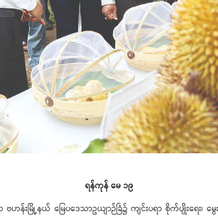
ရန်ကုန် မေ ၁၉
ုင်းက ဗဟန်းမြို့နယ် မြေပဒေသာဥယျာဉ်ခြံ၌ ကျင်းပရာ စိုက်ပျိုးရေး၊ မ