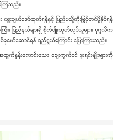
ောက်ကြသည်။
ျယ်ဖော်ထုတ်ရန်နှင့် ပြည်ပသို့တိုးမြှင့်တင်ပို့နိုင်ရန်
ြီး၊ ပြည်နယ်များရှိ စိုက်ပျိုးထုတ်လုပ်သူများ၊ ပုဂ္ဂလိက
က်တစ်ခုဖော်ဆောင်ရန် ရည်ရွယ်ကြောင်း ပြောကြားသည်။
အထွက်နှုန်းကောင်းသော ဈေးကွက်ဝင် ဒူးရင်းမျိုးများကို