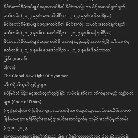
နိုင်ငံတော်စီမံအုပ်ချုပ်ရေးကောင်စီ၏ နိုင်ငံအကျိုး သယ်ပိုးဆောင်ရွက်ချက်
မှတ်တမ်း (၂၀၂၂ ခုနှစ်၊ ဖေဖော်ဝါရီလ - ၂၀၂၃ ခုနှစ်၊ ဇန်နဝါရီလ)
နိုင်ငံတော်စီမံအုပ်ချုပ်ရေးကောင်စီ၏ နိုင်ငံအကျိုး သယ်ပိုးဆောင်ရွက်ချက်
မှတ်တမ်း (၂၀၂၃ ခုနှစ်၊ ဖေဖော်ဝါရီလ - ၂၀၂၄ ခုနှစ်၊ ဇန်နဝါရီလ)
နိုင်ငံတော်စီမံအုပ်ချုပ်ရေးကောင်စီ တာဝန်ယူခဲ့သည့်ကာလ ဖွံ့ဖြိုးတိုးတက်မှု
မှတ်တမ်း (၂၀၂၁ ခုနှစ်၊ ဖေဖော်ဝါရီလ - ၂၀၂၃ ခုနှစ်၊ ဒီဇင်ဘာလ)
မြန်မာ့အလင်း
ကြေးမုံ
The Global New Light Of Myanmar
တိုက်ရိုက်ထုတ်လွှင့်မှုများ
ရုပ်မြင်သံကြားနှင့်အသံထုတ်လွှင့်ခြင်း လုပ်ငန်းဆိုင်ရာ လိုက်နာရမည့် ကျင့်ဝတ်
များ (Code of Ethics)
(၇၅)နှစ်မြောက် မြန်မာ-ရုရှား သံတမန်ဆက်သွယ်ထူထောင်မှုအထိမ်းအမှတ်
မြန်မာ-ရုရှားချစ်ကြည်ရေးနှင့်ပူးပေါင်းဆောင်ရွက်မှု သမိုင်းဓာတ်ပုံမှတ်တမ်း
(၁၉၄၈-၂၀၂၃)
ဆက်သွယ်ရေးကွန်ရက်ကိုအသုံးပြု၍ ရုပ်ရှင်ကားထုတ်လွှင့်ပြသခြင်းလုပ်ငန်း