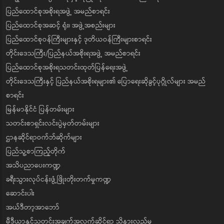
ပြည်ထောင်စုအစိုးရအဖွဲ့ အမည်စာရင်း
ပြည်ထောင်စုအဆင့် ရုံး၊ အဖွဲ့အစည်းများ
ပြည်ထောင်စုဝန်ကြီးများနှင့် ဒုတိယဝန်ကြီးများစာရင်း
တိုင်းဒေသကြီး/ပြည်နယ်အစိုးရအဖွဲ့ အမည်စာရင်း
ပြည်ထောင်စုအစိုးရသတင်းထုတ်ပြန်ရေးအဖွဲ့
တိုင်းဒေသကြီးနှင့် ပြည်နယ်အစိုးရများ၏ ပြောရေးဆိုခွင့်ပုဂ္ဂိုလ်များ အမည်
စာရင်း
မြန်မာနိုင်ငံ ပြန်တမ်းများ
သတင်းစာရှင်းလင်းပွဲမှတ်တမ်းများ
ဌာနဆိုင်ရာဝက်ဘ်ဆိုက်များ
ပြည်သူ့စာကြည့်တိုက်
အသိပညာပေးကဏ္ဍ
ခရီးသွားလုပ်ငန်းဖွံ့ဖြိုးတိုးတက်မှုကဏ္ဍ
ဆောင်းပါး
အယ်ဒီတာ့အာဘော်
မီဒီယာနှင့်သတင်းအချက်အလက်ဆိုင်ရာ သိနားလည်မှု