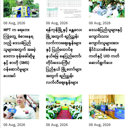
08 Aug, 2026
08 Aug, 2026
08 Aug, 2026
MPT က ရေဘေး
ရန်ကုန်မြို့နှင့် မန္တလေး
ဒေသခံပြည်သူများနှင့်
ကြုံတွေ့ ခံစားနေရ
မြို့အတွက် ရည်ညွှန်း
ကျောင်းသား
သည့် ဒေသခံပြည်
လက်ကားဈေးနှုန်းများ
ကျောင်းသူများအား
သူများအတွက် အခမဲ့
နှင့် ပြည်ထောင်စု
နိုင်ငံသားစိစစ်ရေး
ဒေတာ၊ ဖုန်းခေါ်ဆိုမှု
နယ်မြေ နေပြည်တော်၊
ကတ်နှင့် UID ကတ်
နှင့် စာတို (SMS)
တိုင်းဒေသကြီး/
ဆောင်ရွက်ပေး
ဝန်ဆောင်မှုများ
ပြည်နယ် မြို့တော်များ
ပေးအပ်
အတွက် ရည်ညွှန်း
လက်လီဈေးနှုန်းများ
08 Aug, 2026
08 Aug, 2026
08 Aug, 2026