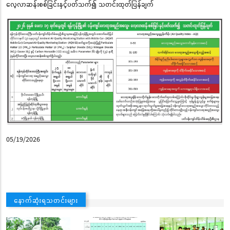
လေ့လာဆန်းစစ်ခြင်းနှင့်ပတ်သက်၍ သတင်းထုတ်ပြန်ချက်
05/19/2026
နောက်ဆုံးရသတင်းများ