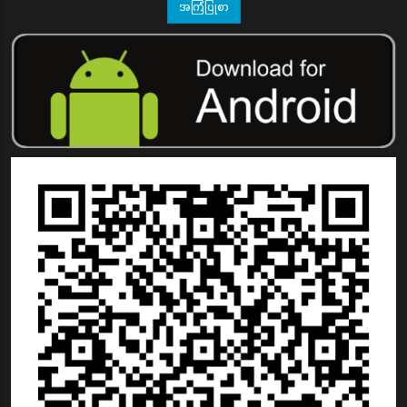
အကြံပြုစာ