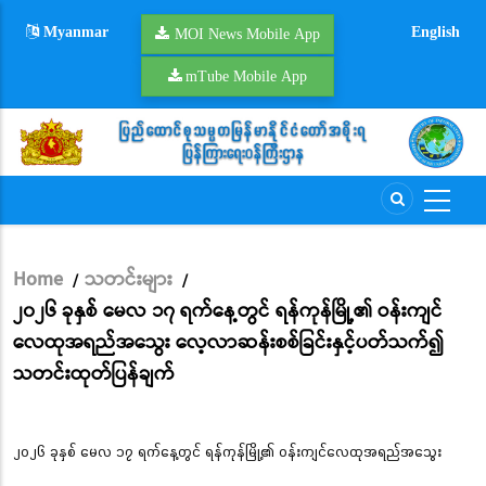
Skip
Myanmar
English
to
MOI News Mobile App
main
mTube Mobile App
content
Home
သတင်းများ
/
/
Breadcrumb
၂၀၂၆ ခုနှစ် မေလ ၁၇ ရက်နေ့တွင် ရန်ကုန်မြို့၏ ဝန်းကျင်
လေထုအရည်အသွေး လေ့လာဆန်းစစ်ခြင်းနှင့်ပတ်သက်၍
သတင်းထုတ်ပြန်ချက်
၂၀၂၆ ခုနှစ် မေလ ၁၇ ရက်နေ့တွင် ရန်ကုန်မြို့၏ ဝန်းကျင်လေထုအရည်အသွေး