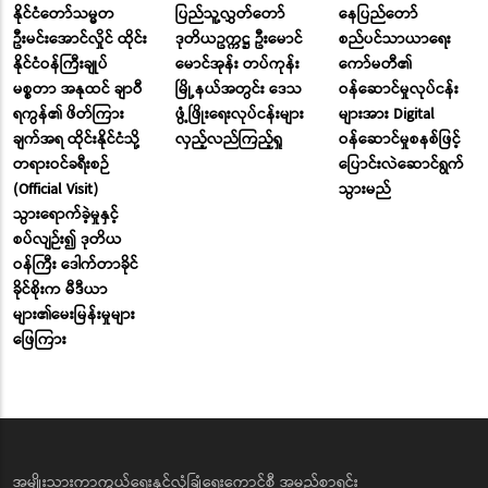
နိုင်ငံတော်သမ္မတ
ပြည်သူ့လွှတ်တော်
နေပြည်တော်
ဦးမင်းအောင်လှိုင် ထိုင်း
ဒုတိယဥက္ကဋ္ဌ ဦးမောင်
စည်ပင်သာယာရေး
နိုင်ငံဝန်ကြီးချုပ်
မောင်အုန်း တပ်ကုန်း
ကော်မတီ၏
မစ္စတာ အနုထင် ချာဝီ
မြို့နယ်အတွင်း ဒေသ
ဝန်ဆောင်မှုလုပ်ငန်း
ရကွန်၏ ဖိတ်ကြား
ဖွံ့ဖြိုးရေးလုပ်ငန်းများ
များအား Digital
ချက်အရ ထိုင်းနိုင်ငံသို့
လှည့်လည်ကြည့်ရှု
ဝန်ဆောင်မှုစနစ်ဖြင့်
တရားဝင်ခရီးစဉ်
ပြောင်းလဲဆောင်ရွက်
(Official Visit)
သွားမည်
သွားရောက်ခဲ့မှုနှင့်
စပ်လျဉ်း၍ ဒုတိယ
ဝန်ကြီး ဒေါက်တာခိုင်
ခိုင်စိုးက မီဒီယာ
များ၏မေးမြန်းမှုများ
ဖြေကြား
အမျိုးသားကာကွယ်ရေးနှင့်လုံခြုံရေးကောင်စီ အမည်စာရင်း